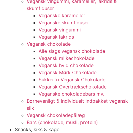
Vegansk vingummi, karameller, lakrids &
skumfiduser
Veganske karameller
Veganske skumfiduser
Vegansk vingummi
Vegansk lakrids
Vegansk chokolade
Alle slags vegansk chokolade
Vegansk m!lkechokolade
Vegansk hvid chokolade
Vegansk Mørk Chokolade
Sukkerfri Vegansk Chokolade
Vegansk Overtrækschokolade
Veganske chokoladebars mv.
Børnevenligt & individuelt indpakket vegansk
slik
Vegansk chokoladepålæg
Bars (chokolade, müsli, protein)
Snacks, kiks & kage