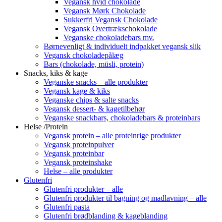
Vegansk hvid chokolade
Vegansk Mørk Chokolade
Sukkerfri Vegansk Chokolade
Vegansk Overtrækschokolade
Veganske chokoladebars mv.
Børnevenligt & individuelt indpakket vegansk slik
Vegansk chokoladepålæg
Bars (chokolade, müsli, protein)
Snacks, kiks & kage
Veganske snacks – alle produkter
Vegansk kage & kiks
Veganske chips & salte snacks
Vegansk dessert- & kagetilbehør
Veganske snackbars, chokoladebars & proteinbars
Helse /Protein
Vegansk protein – alle proteinrige produkter
Vegansk proteinpulver
Vegansk proteinbar
Vegansk proteinshake
Helse – alle produkter
Glutenfri
Glutenfri produkter – alle
Glutenfri produkter til bagning og madlavning – alle
Glutenfri pasta
Glutenfri brødblanding & kageblanding