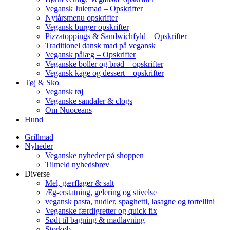
Vegansk Julemad – Opskrifter
Nytårsmenu opskrifter
Vegansk burger opskrifter
Pizzatoppings & Sandwichfyld – Opskrifter
Traditionel dansk mad på vegansk
Vegansk pålæg – Opskrifter
Veganske boller og brød – opskrifter
Vegansk kage og dessert – opskrifter
Tøj & Sko
Vegansk tøj
Veganske sandaler & clogs
Om Nuoceans
Hund
Grillmad
Nyheder
Veganske nyheder på shoppen
Tilmeld nyhedsbrev
Diverse
Mel, gærflager & salt
Æg-erstatning, gelering og stivelse
vegansk pasta, nudler, spaghetti, lasagne og tortellini
Veganske færdigretter og quick fix
Sødt til bagning & madlavning
Storkøb