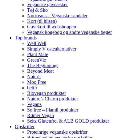
Veganske gaveæsker
Tøj & Sko
Nuoceans – Veganske sandaler
Kort (til hilsen)
Gavekort til webshoppen
Vegansk kogebog og andre veganske bøger
Top brands
Well Well
Simply V ostealternativer
Plant Mate
GreenVie
The Beginnings
Beyond Meat
Naturli
Moo Free
bett’r
Biovegan produkter
Nature’s Charm produkter
Veganz
So free – Plamil produkter
Rømer Vegan
Seitz Glutenfrei & ALB GOLD produkter
Opskrifter
Proteinrige veganske opskrifter
Børnevenlige veganske opskrifter