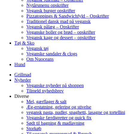
Nytårsmenu opskrifter
Vegansk burger opskrifter
Pizzatoppings & Sandwichfyld – Opskrifter
Traditionel dansk mad på vegansk
Vegansk pålæg – Opskrifter
Veganske boller og brød – opskrifter
Vegansk kage og dessert – opskrifter
Tøj & Sko
Vegansk tøj
Veganske sandaler & clogs
Om Nuoceans
Hund
Grillmad
Nyheder
Veganske nyheder på shoppen
Tilmeld nyhedsbrev
Diverse
Mel, gærflager & salt
Æg-erstatning, gelering og stivelse
vegansk pasta, nudler, spaghetti, lasagne og tortellini
Veganske færdigretter og quick fix
Sødt til bagning & madlavning
Storkøb
Til vegansk morgenmad & Brunch