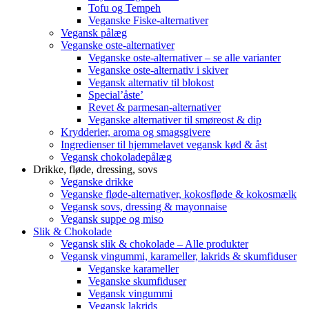
Tofu og Tempeh
Veganske Fiske-alternativer
Vegansk pålæg
Veganske oste-alternativer
Veganske oste-alternativer – se alle varianter
Veganske oste-alternativ i skiver
Vegansk alternativ til blokost
Special’åste’
Revet & parmesan-alternativer
Veganske alternativer til smøreost & dip
Krydderier, aroma og smagsgivere
Ingredienser til hjemmelavet vegansk kød & åst
Vegansk chokoladepålæg
Drikke, fløde, dressing, sovs
Veganske drikke
Veganske fløde-alternativer, kokosfløde & kokosmælk
Vegansk sovs, dressing & mayonnaise
Vegansk suppe og miso
Slik & Chokolade
Vegansk slik & chokolade – Alle produkter
Vegansk vingummi, karameller, lakrids & skumfiduser
Veganske karameller
Veganske skumfiduser
Vegansk vingummi
Vegansk lakrids