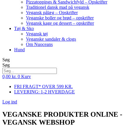
Pizzatoppings & Sandwichfyld – Opskrifter
Traditionel dansk mad på vegansk
Vegansk pålæg – Opskrifter
Veganske boller og brød – opskrifter
Vegansk kage og dessert – opskrifter
Tøj & Sko
Vegansk tøj
Veganske sandaler & clogs
Om Nuoceans
Hund
Søg
Søg
0,00
kr.
0
Kurv
FRI FRAGT* OVER 599 KR.
LEVERING: 1-2 HVERDAGE
Log ind
VEGANSKE PRODUKTER ONLINE -
VEGANSK WEBSHOP