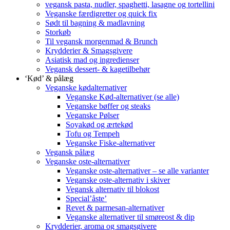
vegansk pasta, nudler, spaghetti, lasagne og tortellini
Veganske færdigretter og quick fix
Sødt til bagning & madlavning
Storkøb
Til vegansk morgenmad & Brunch
Krydderier & Smagsgivere
Asiatisk mad og ingredienser
Vegansk dessert- & kagetilbehør
‘Kød’ & pålæg
Veganske kødalternativer
Veganske Kød-alternativer (se alle)
Veganske bøffer og steaks
Veganske Pølser
Soyakød og ærtekød
Tofu og Tempeh
Veganske Fiske-alternativer
Vegansk pålæg
Veganske oste-alternativer
Veganske oste-alternativer – se alle varianter
Veganske oste-alternativ i skiver
Vegansk alternativ til blokost
Special’åste’
Revet & parmesan-alternativer
Veganske alternativer til smøreost & dip
Krydderier, aroma og smagsgivere