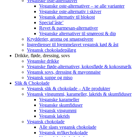
Veganske oste-alternativer
Veganske oste-alternativer – se alle varianter
Veganske oste-alternativ i skiver
Vegansk alternativ til blokost
Special’åste’
Revet & parmesan-alternativer
Veganske alternativer til smøreost & dip
Krydderier, aroma og smagsgivere
Ingredienser til hjemmelavet vegansk kød & åst
Vegansk chokoladepålæg
Drikke, fløde, dressing, sovs
Veganske drikke
Veganske fløde-alternativer, kokosfløde & kokosmælk
Vegansk sovs, dressing & mayonnaise
Vegansk suppe og miso
Slik & Chokolade
Vegansk slik & chokolade – Alle produkter
Vegansk vingummi, karameller, lakrids & skumfiduser
Veganske karameller
Veganske skumfiduser
Vegansk vingummi
Vegansk lakrids
Vegansk chokolade
Alle slags vegansk chokolade
Vegansk m!lkechokolade