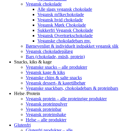
Vegansk chokolade
Alle slags vegansk chokolade
Vegansk m!lkechokolade
Vegansk hvid chokolade
Vegansk Mørk Chokolade
Sukkerfri Vegansk Chokolade
Vegansk Overtrækschokolade
Veganske chokoladebars mv.
Børnevenligt & individuelt indpakket vegansk slik
Vegansk chokoladepålæg
Bars (chokolade, müsli, protein)
Snacks, kiks & kage
Veganske snacks – alle produkter
Vegansk kage & kiks
Veganske chips & salte snacks
Vegansk dessert- & kagetilbehør
Veganske snackbars, chokoladebars & proteinbars
Helse /Protein
Vegansk protein – alle proteinrige produkter
Vegansk proteinpulver
Vegansk proteinbar
Vegansk proteinshake
Helse – alle produkter
Glutenfri
Glutenfri produkter – alle