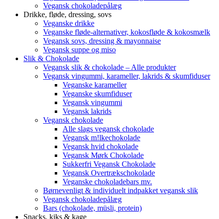
Vegansk chokoladepålæg
Drikke, fløde, dressing, sovs
Veganske drikke
Veganske fløde-alternativer, kokosfløde & kokosmælk
Vegansk sovs, dressing & mayonnaise
Vegansk suppe og miso
Slik & Chokolade
Vegansk slik & chokolade – Alle produkter
Vegansk vingummi, karameller, lakrids & skumfiduser
Veganske karameller
Veganske skumfiduser
Vegansk vingummi
Vegansk lakrids
Vegansk chokolade
Alle slags vegansk chokolade
Vegansk m!lkechokolade
Vegansk hvid chokolade
Vegansk Mørk Chokolade
Sukkerfri Vegansk Chokolade
Vegansk Overtrækschokolade
Veganske chokoladebars mv.
Børnevenligt & individuelt indpakket vegansk slik
Vegansk chokoladepålæg
Bars (chokolade, müsli, protein)
Snacks, kiks & kage