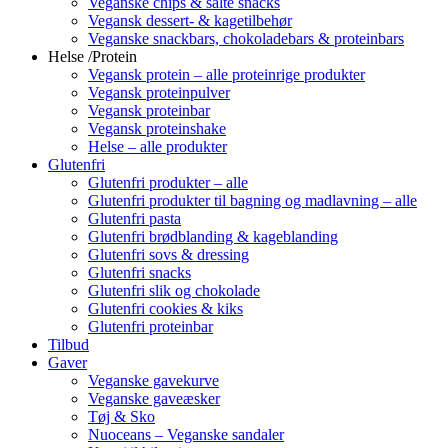
Veganske chips & salte snacks
Vegansk dessert- & kagetilbehør
Veganske snackbars, chokoladebars & proteinbars
Helse /Protein
Vegansk protein – alle proteinrige produkter
Vegansk proteinpulver
Vegansk proteinbar
Vegansk proteinshake
Helse – alle produkter
Glutenfri
Glutenfri produkter – alle
Glutenfri produkter til bagning og madlavning – alle
Glutenfri pasta
Glutenfri brødblanding & kageblanding
Glutenfri sovs & dressing
Glutenfri snacks
Glutenfri slik og chokolade
Glutenfri cookies & kiks
Glutenfri proteinbar
Tilbud
Gaver
Veganske gavekurve
Veganske gaveæsker
Tøj & Sko
Nuoceans – Veganske sandaler