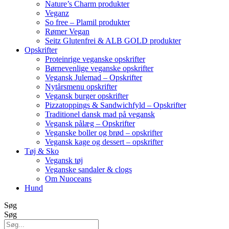
Nature’s Charm produkter
Veganz
So free – Plamil produkter
Rømer Vegan
Seitz Glutenfrei & ALB GOLD produkter
Opskrifter
Proteinrige veganske opskrifter
Børnevenlige veganske opskrifter
Vegansk Julemad – Opskrifter
Nytårsmenu opskrifter
Vegansk burger opskrifter
Pizzatoppings & Sandwichfyld – Opskrifter
Traditionel dansk mad på vegansk
Vegansk pålæg – Opskrifter
Veganske boller og brød – opskrifter
Vegansk kage og dessert – opskrifter
Tøj & Sko
Vegansk tøj
Veganske sandaler & clogs
Om Nuoceans
Hund
Søg
Søg