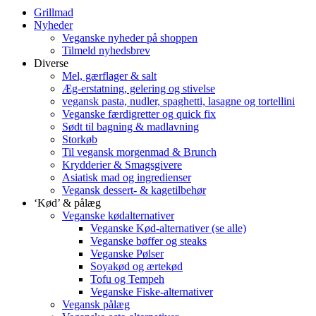
Grillmad
Nyheder
Veganske nyheder på shoppen
Tilmeld nyhedsbrev
Diverse
Mel, gærflager & salt
Æg-erstatning, gelering og stivelse
vegansk pasta, nudler, spaghetti, lasagne og tortellini
Veganske færdigretter og quick fix
Sødt til bagning & madlavning
Storkøb
Til vegansk morgenmad & Brunch
Krydderier & Smagsgivere
Asiatisk mad og ingredienser
Vegansk dessert- & kagetilbehør
‘Kød’ & pålæg
Veganske kødalternativer
Veganske Kød-alternativer (se alle)
Veganske bøffer og steaks
Veganske Pølser
Soyakød og ærtekød
Tofu og Tempeh
Veganske Fiske-alternativer
Vegansk pålæg