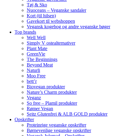
Tøj & Sko
Nuoceans – Veganske sandaler
Kort (til hilsen)
Gavekort til webshoppen
Vegansk kogebog og andre veganske bøger
Top brands
Well Well
Simply V ostealternativer
Plant Mate
GreenVie
The Beginnings
Beyond Meat
Naturli
Moo Free
bett’r
Biovegan produkter
Nature’s Charm produkter
Veganz
So free – Plamil produkter
Rømer Vegan
Seitz Glutenfrei & ALB GOLD produkter
Opskrifter
Proteinrige veganske opskrifter
Børnevenlige veganske opskrifter
Vegansk Julemad – Opskrifter