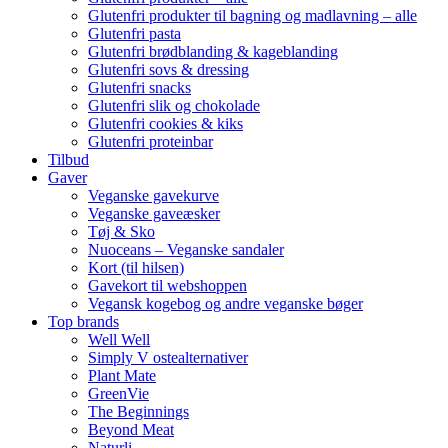
Glutenfri produkter til bagning og madlavning – alle
Glutenfri pasta
Glutenfri brødblanding & kageblanding
Glutenfri sovs & dressing
Glutenfri snacks
Glutenfri slik og chokolade
Glutenfri cookies & kiks
Glutenfri proteinbar
Tilbud
Gaver
Veganske gavekurve
Veganske gaveæsker
Tøj & Sko
Nuoceans – Veganske sandaler
Kort (til hilsen)
Gavekort til webshoppen
Vegansk kogebog og andre veganske bøger
Top brands
Well Well
Simply V ostealternativer
Plant Mate
GreenVie
The Beginnings
Beyond Meat
Naturli