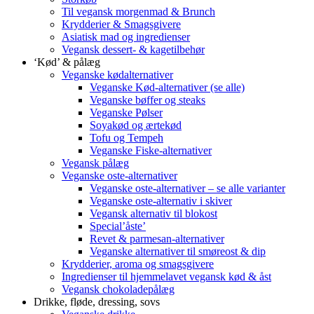
Til vegansk morgenmad & Brunch
Krydderier & Smagsgivere
Asiatisk mad og ingredienser
Vegansk dessert- & kagetilbehør
‘Kød’ & pålæg
Veganske kødalternativer
Veganske Kød-alternativer (se alle)
Veganske bøffer og steaks
Veganske Pølser
Soyakød og ærtekød
Tofu og Tempeh
Veganske Fiske-alternativer
Vegansk pålæg
Veganske oste-alternativer
Veganske oste-alternativer – se alle varianter
Veganske oste-alternativ i skiver
Vegansk alternativ til blokost
Special’åste’
Revet & parmesan-alternativer
Veganske alternativer til smøreost & dip
Krydderier, aroma og smagsgivere
Ingredienser til hjemmelavet vegansk kød & åst
Vegansk chokoladepålæg
Drikke, fløde, dressing, sovs