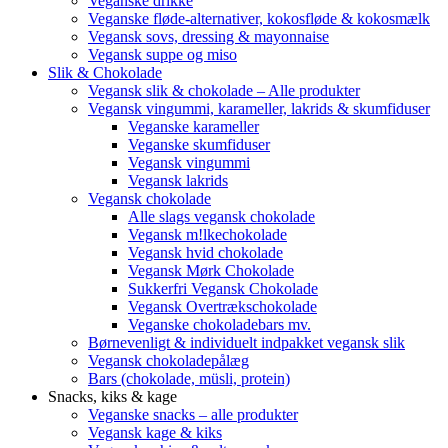
Veganske drikke
Veganske fløde-alternativer, kokosfløde & kokosmælk
Vegansk sovs, dressing & mayonnaise
Vegansk suppe og miso
Slik & Chokolade
Vegansk slik & chokolade – Alle produkter
Vegansk vingummi, karameller, lakrids & skumfiduser
Veganske karameller
Veganske skumfiduser
Vegansk vingummi
Vegansk lakrids
Vegansk chokolade
Alle slags vegansk chokolade
Vegansk m!lkechokolade
Vegansk hvid chokolade
Vegansk Mørk Chokolade
Sukkerfri Vegansk Chokolade
Vegansk Overtrækschokolade
Veganske chokoladebars mv.
Børnevenligt & individuelt indpakket vegansk slik
Vegansk chokoladepålæg
Bars (chokolade, müsli, protein)
Snacks, kiks & kage
Veganske snacks – alle produkter
Vegansk kage & kiks