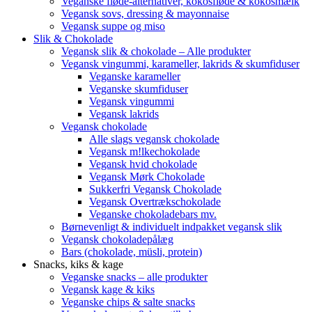
Veganske fløde-alternativer, kokosfløde & kokosmælk
Vegansk sovs, dressing & mayonnaise
Vegansk suppe og miso
Slik & Chokolade
Vegansk slik & chokolade – Alle produkter
Vegansk vingummi, karameller, lakrids & skumfiduser
Veganske karameller
Veganske skumfiduser
Vegansk vingummi
Vegansk lakrids
Vegansk chokolade
Alle slags vegansk chokolade
Vegansk m!lkechokolade
Vegansk hvid chokolade
Vegansk Mørk Chokolade
Sukkerfri Vegansk Chokolade
Vegansk Overtrækschokolade
Veganske chokoladebars mv.
Børnevenligt & individuelt indpakket vegansk slik
Vegansk chokoladepålæg
Bars (chokolade, müsli, protein)
Snacks, kiks & kage
Veganske snacks – alle produkter
Vegansk kage & kiks
Veganske chips & salte snacks