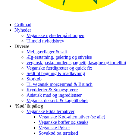
Grillmad
Nyheder
Veganske nyheder på shoppen
Tilmeld nyhedsbrev
Diverse
Mel, gærflager & salt
Æg-erstatning, gelering og stivelse
vegansk pasta, nudler, spaghetti, lasagne og tortellini
Veganske færdigretter og quick fix
Sødt til bagning & madlavning
Storkøb
Til vegansk morgenmad & Brunch
Krydderier & Smagsgivere
Asiatisk mad og ingredienser
Vegansk dessert- & kagetilbehør
‘Kød’ & pålæg
Veganske kødalternativer
Veganske Kød-alternativer (se alle)
Veganske bøffer og steaks
Veganske Pølser
Soyakød og ærtekød