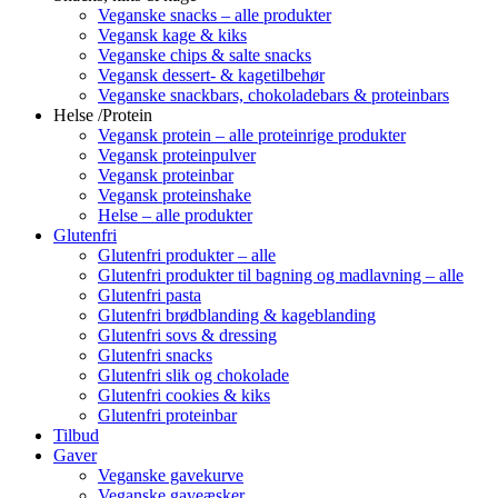
Veganske snacks – alle produkter
Vegansk kage & kiks
Veganske chips & salte snacks
Vegansk dessert- & kagetilbehør
Veganske snackbars, chokoladebars & proteinbars
Helse /Protein
Vegansk protein – alle proteinrige produkter
Vegansk proteinpulver
Vegansk proteinbar
Vegansk proteinshake
Helse – alle produkter
Glutenfri
Glutenfri produkter – alle
Glutenfri produkter til bagning og madlavning – alle
Glutenfri pasta
Glutenfri brødblanding & kageblanding
Glutenfri sovs & dressing
Glutenfri snacks
Glutenfri slik og chokolade
Glutenfri cookies & kiks
Glutenfri proteinbar
Tilbud
Gaver
Veganske gavekurve
Veganske gaveæsker