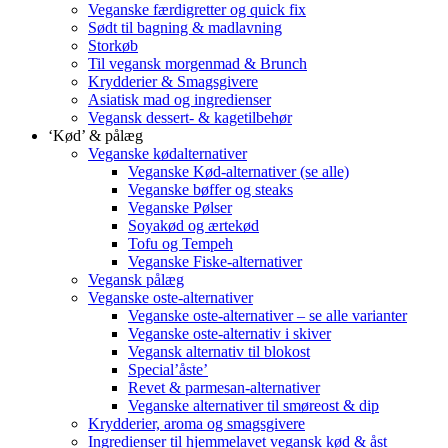
Veganske færdigretter og quick fix
Sødt til bagning & madlavning
Storkøb
Til vegansk morgenmad & Brunch
Krydderier & Smagsgivere
Asiatisk mad og ingredienser
Vegansk dessert- & kagetilbehør
‘Kød’ & pålæg
Veganske kødalternativer
Veganske Kød-alternativer (se alle)
Veganske bøffer og steaks
Veganske Pølser
Soyakød og ærtekød
Tofu og Tempeh
Veganske Fiske-alternativer
Vegansk pålæg
Veganske oste-alternativer
Veganske oste-alternativer – se alle varianter
Veganske oste-alternativ i skiver
Vegansk alternativ til blokost
Special’åste’
Revet & parmesan-alternativer
Veganske alternativer til smøreost & dip
Krydderier, aroma og smagsgivere
Ingredienser til hjemmelavet vegansk kød & åst