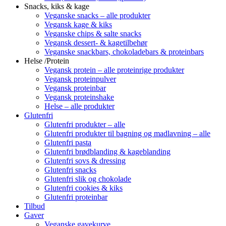
Snacks, kiks & kage
Veganske snacks – alle produkter
Vegansk kage & kiks
Veganske chips & salte snacks
Vegansk dessert- & kagetilbehør
Veganske snackbars, chokoladebars & proteinbars
Helse /Protein
Vegansk protein – alle proteinrige produkter
Vegansk proteinpulver
Vegansk proteinbar
Vegansk proteinshake
Helse – alle produkter
Glutenfri
Glutenfri produkter – alle
Glutenfri produkter til bagning og madlavning – alle
Glutenfri pasta
Glutenfri brødblanding & kageblanding
Glutenfri sovs & dressing
Glutenfri snacks
Glutenfri slik og chokolade
Glutenfri cookies & kiks
Glutenfri proteinbar
Tilbud
Gaver
Veganske gavekurve