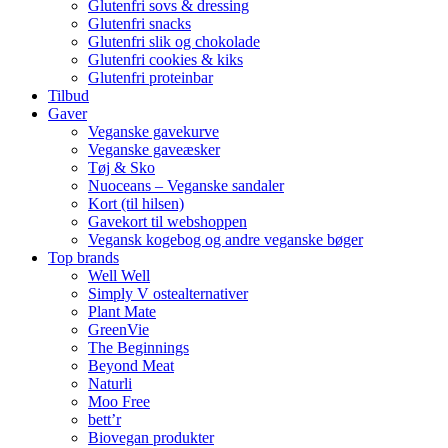
Glutenfri sovs & dressing
Glutenfri snacks
Glutenfri slik og chokolade
Glutenfri cookies & kiks
Glutenfri proteinbar
Tilbud
Gaver
Veganske gavekurve
Veganske gaveæsker
Tøj & Sko
Nuoceans – Veganske sandaler
Kort (til hilsen)
Gavekort til webshoppen
Vegansk kogebog og andre veganske bøger
Top brands
Well Well
Simply V ostealternativer
Plant Mate
GreenVie
The Beginnings
Beyond Meat
Naturli
Moo Free
bett’r
Biovegan produkter