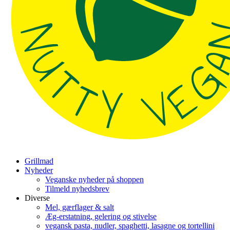
Grillmad
Nyheder
Veganske nyheder på shoppen
Tilmeld nyhedsbrev
Diverse
Mel, gærflager & salt
Æg-erstatning, gelering og stivelse
vegansk pasta, nudler, spaghetti, lasagne og tortellini