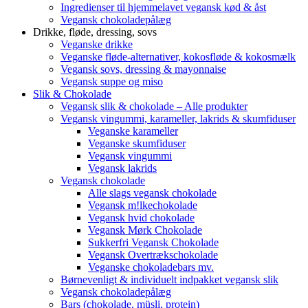
Ingredienser til hjemmelavet vegansk kød & åst
Vegansk chokoladepålæg
Drikke, fløde, dressing, sovs
Veganske drikke
Veganske fløde-alternativer, kokosfløde & kokosmælk
Vegansk sovs, dressing & mayonnaise
Vegansk suppe og miso
Slik & Chokolade
Vegansk slik & chokolade – Alle produkter
Vegansk vingummi, karameller, lakrids & skumfiduser
Veganske karameller
Veganske skumfiduser
Vegansk vingummi
Vegansk lakrids
Vegansk chokolade
Alle slags vegansk chokolade
Vegansk m!lkechokolade
Vegansk hvid chokolade
Vegansk Mørk Chokolade
Sukkerfri Vegansk Chokolade
Vegansk Overtrækschokolade
Veganske chokoladebars mv.
Børnevenligt & individuelt indpakket vegansk slik
Vegansk chokoladepålæg
Bars (chokolade, müsli, protein)