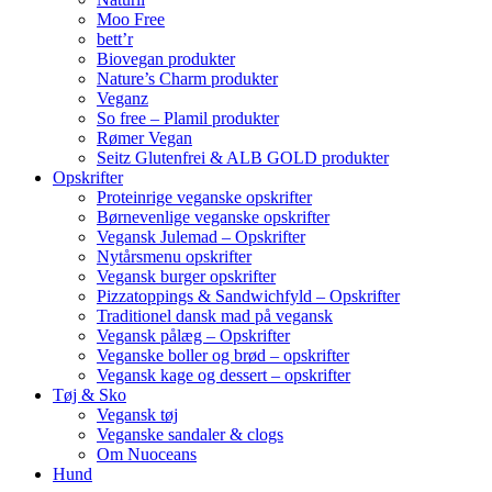
Moo Free
bett’r
Biovegan produkter
Nature’s Charm produkter
Veganz
So free – Plamil produkter
Rømer Vegan
Seitz Glutenfrei & ALB GOLD produkter
Opskrifter
Proteinrige veganske opskrifter
Børnevenlige veganske opskrifter
Vegansk Julemad – Opskrifter
Nytårsmenu opskrifter
Vegansk burger opskrifter
Pizzatoppings & Sandwichfyld – Opskrifter
Traditionel dansk mad på vegansk
Vegansk pålæg – Opskrifter
Veganske boller og brød – opskrifter
Vegansk kage og dessert – opskrifter
Tøj & Sko
Vegansk tøj
Veganske sandaler & clogs
Om Nuoceans
Hund