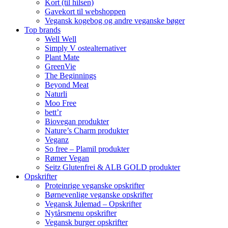
Kort (til hilsen)
Gavekort til webshoppen
Vegansk kogebog og andre veganske bøger
Top brands
Well Well
Simply V ostealternativer
Plant Mate
GreenVie
The Beginnings
Beyond Meat
Naturli
Moo Free
bett’r
Biovegan produkter
Nature’s Charm produkter
Veganz
So free – Plamil produkter
Rømer Vegan
Seitz Glutenfrei & ALB GOLD produkter
Opskrifter
Proteinrige veganske opskrifter
Børnevenlige veganske opskrifter
Vegansk Julemad – Opskrifter
Nytårsmenu opskrifter
Vegansk burger opskrifter