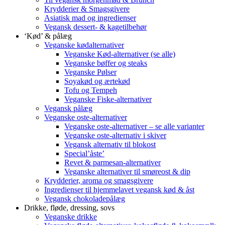
Krydderier & Smagsgivere
Asiatisk mad og ingredienser
Vegansk dessert- & kagetilbehør
‘Kød’ & pålæg
Veganske kødalternativer
Veganske Kød-alternativer (se alle)
Veganske bøffer og steaks
Veganske Pølser
Soyakød og ærtekød
Tofu og Tempeh
Veganske Fiske-alternativer
Vegansk pålæg
Veganske oste-alternativer
Veganske oste-alternativer – se alle varianter
Veganske oste-alternativ i skiver
Vegansk alternativ til blokost
Special’åste’
Revet & parmesan-alternativer
Veganske alternativer til smøreost & dip
Krydderier, aroma og smagsgivere
Ingredienser til hjemmelavet vegansk kød & åst
Vegansk chokoladepålæg
Drikke, fløde, dressing, sovs
Veganske drikke