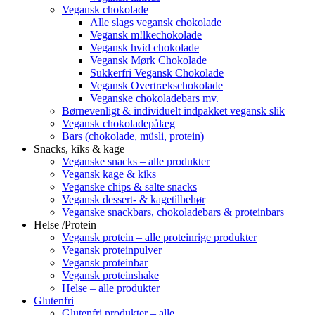
Vegansk chokolade
Alle slags vegansk chokolade
Vegansk m!lkechokolade
Vegansk hvid chokolade
Vegansk Mørk Chokolade
Sukkerfri Vegansk Chokolade
Vegansk Overtrækschokolade
Veganske chokoladebars mv.
Børnevenligt & individuelt indpakket vegansk slik
Vegansk chokoladepålæg
Bars (chokolade, müsli, protein)
Snacks, kiks & kage
Veganske snacks – alle produkter
Vegansk kage & kiks
Veganske chips & salte snacks
Vegansk dessert- & kagetilbehør
Veganske snackbars, chokoladebars & proteinbars
Helse /Protein
Vegansk protein – alle proteinrige produkter
Vegansk proteinpulver
Vegansk proteinbar
Vegansk proteinshake
Helse – alle produkter
Glutenfri
Glutenfri produkter – alle