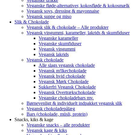
Veganske drikke
Veganske fløde-alternativer, kokosfløde & kokosmælk
Vegansk sovs, dressing & mayonnaise
Vegansk suppe og miso
Slik & Chokolade
Vegansk slik & chokolade – Alle produkter
Vegansk vingummi, karameller, lakrids & skumfiduser
Veganske karameller
Veganske skumfiduser
Vegansk vingummi
Vegansk lakrids
Vegansk chokolade
Alle slags vegansk chokolade
Vegansk m!lkechokolade
Vegansk hvid chokolade
Vegansk Mørk Chokolade
Sukkerfri Vegansk Chokolade
Vegansk Overtrækschokolade
Veganske chokoladebars mv.
Børnevenligt & individuelt indpakket vegansk slik
Vegansk chokoladepålæg
Bars (chokolade, müsli, protein)
Snacks, kiks & kage
Veganske snacks – alle produkter
Vegansk kage & kiks