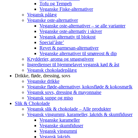
Tofu og Tempeh
Veganske Fiske-alternativer
Vegansk pålæg
Veganske oste-alternativer
Veganske oste-alternativer – se alle varianter
Veganske oste-alternativ i skiver
Vegansk alternativ til blokost
Special’åste’
Revet & parmesan-alternativer
Veganske alternativer til smøreost & dip
Krydderier, aroma og smagsgivere
Ingredienser til hjemmelavet vegansk kød & åst
Vegansk chokoladepålæg
Drikke, fløde, dressing, sovs
Veganske drikke
Veganske fløde-alternativer, kokosfløde & kokosmælk
Vegansk sovs, dressing & mayonnaise
Vegansk suppe og miso
Slik & Chokolade
Vegansk slik & chokolade – Alle produkter
Vegansk vingummi, karameller, lakrids & skumfiduser
Veganske karameller
Veganske skumfiduser
Vegansk vingummi
Vegansk lakrids