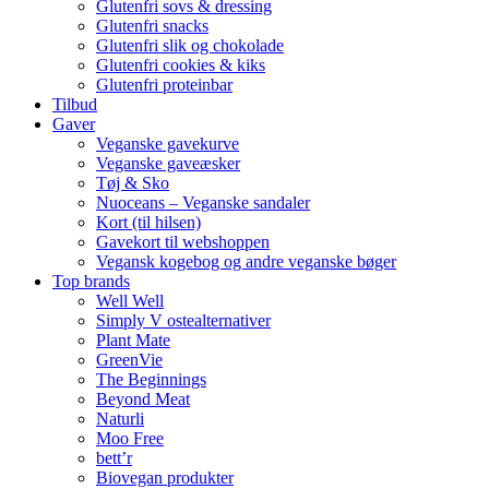
Glutenfri sovs & dressing
Glutenfri snacks
Glutenfri slik og chokolade
Glutenfri cookies & kiks
Glutenfri proteinbar
Tilbud
Gaver
Veganske gavekurve
Veganske gaveæsker
Tøj & Sko
Nuoceans – Veganske sandaler
Kort (til hilsen)
Gavekort til webshoppen
Vegansk kogebog og andre veganske bøger
Top brands
Well Well
Simply V ostealternativer
Plant Mate
GreenVie
The Beginnings
Beyond Meat
Naturli
Moo Free
bett’r
Biovegan produkter