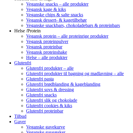
Veganske snacks – alle produkter
Vegansk kage & kiks
Veganske chips & salte snacks
Vegansk dessert- & kagetilbehør
Veganske snackbars, chokoladebars & proteinbars
Helse /Protein
Vegansk protein – alle proteinrige produkter
Vegansk proteinpulver
Vegansk proteinbar
Vegansk proteinshake
Helse – alle produkter
Glutenfri
Glutenfri produkter – alle
Glutenfri produkter til bagning og madlavning – alle
Glutenfri pasta
Glutenfri brødblanding & kageblanding
Glutenfri sovs & dressing
Glutenfri snacks
Glutenfri slik og chokolade
Glutenfri cookies & kiks
Glutenfri proteinbar
Tilbud
Gaver
Veganske gavekurve
Veganske gaveæsker