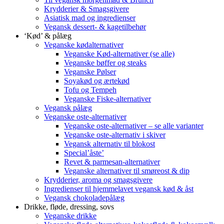
Krydderier & Smagsgivere
Asiatisk mad og ingredienser
Vegansk dessert- & kagetilbehør
‘Kød’ & pålæg
Veganske kødalternativer
Veganske Kød-alternativer (se alle)
Veganske bøffer og steaks
Veganske Pølser
Soyakød og ærtekød
Tofu og Tempeh
Veganske Fiske-alternativer
Vegansk pålæg
Veganske oste-alternativer
Veganske oste-alternativer – se alle varianter
Veganske oste-alternativ i skiver
Vegansk alternativ til blokost
Special’åste’
Revet & parmesan-alternativer
Veganske alternativer til smøreost & dip
Krydderier, aroma og smagsgivere
Ingredienser til hjemmelavet vegansk kød & åst
Vegansk chokoladepålæg
Drikke, fløde, dressing, sovs
Veganske drikke