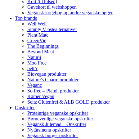
Kort (til hilsen)
Gavekort til webshoppen
Vegansk kogebog og andre veganske bøger
Top brands
Well Well
Simply V ostealternativer
Plant Mate
GreenVie
The Beginnings
Beyond Meat
Naturli
Moo Free
bett’r
Biovegan produkter
Nature’s Charm produkter
Veganz
So free – Plamil produkter
Rømer Vegan
Seitz Glutenfrei & ALB GOLD produkter
Opskrifter
Proteinrige veganske opskrifter
Børnevenlige veganske opskrifter
Vegansk Julemad – Opskrifter
Nytårsmenu opskrifter
Vegansk burger opskrifter