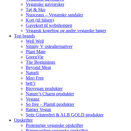
Veganske gaveæsker
Tøj & Sko
Nuoceans – Veganske sandaler
Kort (til hilsen)
Gavekort til webshoppen
Vegansk kogebog og andre veganske bøger
Top brands
Well Well
Simply V ostealternativer
Plant Mate
GreenVie
The Beginnings
Beyond Meat
Naturli
Moo Free
bett’r
Biovegan produkter
Nature’s Charm produkter
Veganz
So free – Plamil produkter
Rømer Vegan
Seitz Glutenfrei & ALB GOLD produkter
Opskrifter
Proteinrige veganske opskrifter
Børnevenlige veganske opskrifter