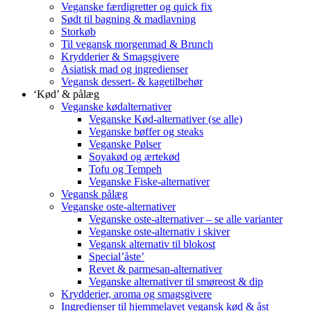
Veganske færdigretter og quick fix
Sødt til bagning & madlavning
Storkøb
Til vegansk morgenmad & Brunch
Krydderier & Smagsgivere
Asiatisk mad og ingredienser
Vegansk dessert- & kagetilbehør
‘Kød’ & pålæg
Veganske kødalternativer
Veganske Kød-alternativer (se alle)
Veganske bøffer og steaks
Veganske Pølser
Soyakød og ærtekød
Tofu og Tempeh
Veganske Fiske-alternativer
Vegansk pålæg
Veganske oste-alternativer
Veganske oste-alternativer – se alle varianter
Veganske oste-alternativ i skiver
Vegansk alternativ til blokost
Special’åste’
Revet & parmesan-alternativer
Veganske alternativer til smøreost & dip
Krydderier, aroma og smagsgivere
Ingredienser til hjemmelavet vegansk kød & åst