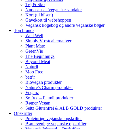
Tøj & Sko
Nuoceans – Veganske sandaler
Kort (til hilsen)
Gavekort til webshoppen
Vegansk kogebog og andre veganske bøger
Top brands
Well Well
Simply V ostealternativer
Plant Mate
GreenVie
The Beginnings
Beyond Meat
Naturli
Moo Free
bett’r
Biovegan produkter
Nature’s Charm produkter
Veganz
So free – Plamil produkter
Rømer Vegan
Seitz Glutenfrei & ALB GOLD produkter
Opskrifter
Proteinrige veganske opskrifter
Børnevenlige veganske opskrifter
Vegansk Julemad – Opskrifter