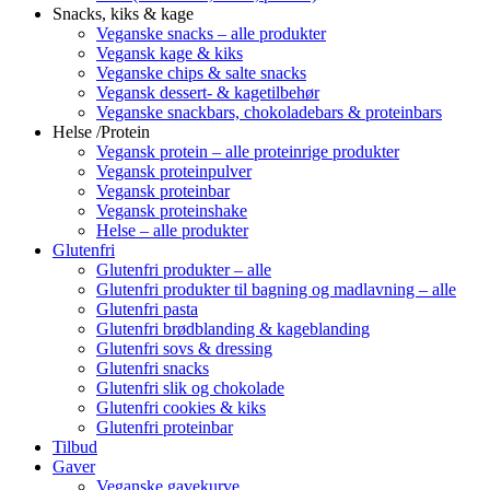
Snacks, kiks & kage
Veganske snacks – alle produkter
Vegansk kage & kiks
Veganske chips & salte snacks
Vegansk dessert- & kagetilbehør
Veganske snackbars, chokoladebars & proteinbars
Helse /Protein
Vegansk protein – alle proteinrige produkter
Vegansk proteinpulver
Vegansk proteinbar
Vegansk proteinshake
Helse – alle produkter
Glutenfri
Glutenfri produkter – alle
Glutenfri produkter til bagning og madlavning – alle
Glutenfri pasta
Glutenfri brødblanding & kageblanding
Glutenfri sovs & dressing
Glutenfri snacks
Glutenfri slik og chokolade
Glutenfri cookies & kiks
Glutenfri proteinbar
Tilbud
Gaver
Veganske gavekurve