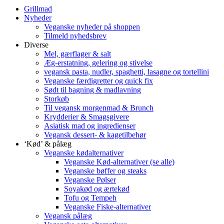
Grillmad
Nyheder
Veganske nyheder på shoppen
Tilmeld nyhedsbrev
Diverse
Mel, gærflager & salt
Æg-erstatning, gelering og stivelse
vegansk pasta, nudler, spaghetti, lasagne og tortellini
Veganske færdigretter og quick fix
Sødt til bagning & madlavning
Storkøb
Til vegansk morgenmad & Brunch
Krydderier & Smagsgivere
Asiatisk mad og ingredienser
Vegansk dessert- & kagetilbehør
‘Kød’ & pålæg
Veganske kødalternativer
Veganske Kød-alternativer (se alle)
Veganske bøffer og steaks
Veganske Pølser
Soyakød og ærtekød
Tofu og Tempeh
Veganske Fiske-alternativer
Vegansk pålæg