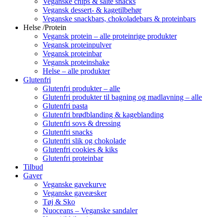
Veganske chips & salte snacks
Vegansk dessert- & kagetilbehør
Veganske snackbars, chokoladebars & proteinbars
Helse /Protein
Vegansk protein – alle proteinrige produkter
Vegansk proteinpulver
Vegansk proteinbar
Vegansk proteinshake
Helse – alle produkter
Glutenfri
Glutenfri produkter – alle
Glutenfri produkter til bagning og madlavning – alle
Glutenfri pasta
Glutenfri brødblanding & kageblanding
Glutenfri sovs & dressing
Glutenfri snacks
Glutenfri slik og chokolade
Glutenfri cookies & kiks
Glutenfri proteinbar
Tilbud
Gaver
Veganske gavekurve
Veganske gaveæsker
Tøj & Sko
Nuoceans – Veganske sandaler