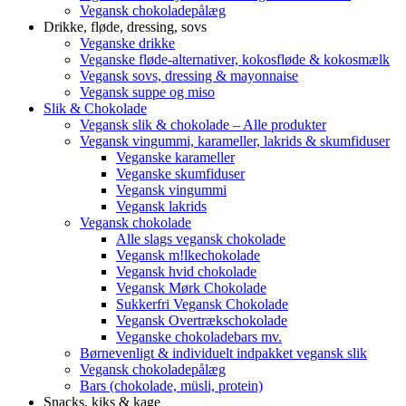
Vegansk chokoladepålæg
Drikke, fløde, dressing, sovs
Veganske drikke
Veganske fløde-alternativer, kokosfløde & kokosmælk
Vegansk sovs, dressing & mayonnaise
Vegansk suppe og miso
Slik & Chokolade
Vegansk slik & chokolade – Alle produkter
Vegansk vingummi, karameller, lakrids & skumfiduser
Veganske karameller
Veganske skumfiduser
Vegansk vingummi
Vegansk lakrids
Vegansk chokolade
Alle slags vegansk chokolade
Vegansk m!lkechokolade
Vegansk hvid chokolade
Vegansk Mørk Chokolade
Sukkerfri Vegansk Chokolade
Vegansk Overtrækschokolade
Veganske chokoladebars mv.
Børnevenligt & individuelt indpakket vegansk slik
Vegansk chokoladepålæg
Bars (chokolade, müsli, protein)
Snacks, kiks & kage