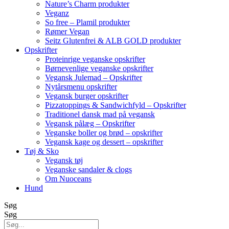
Nature’s Charm produkter
Veganz
So free – Plamil produkter
Rømer Vegan
Seitz Glutenfrei & ALB GOLD produkter
Opskrifter
Proteinrige veganske opskrifter
Børnevenlige veganske opskrifter
Vegansk Julemad – Opskrifter
Nytårsmenu opskrifter
Vegansk burger opskrifter
Pizzatoppings & Sandwichfyld – Opskrifter
Traditionel dansk mad på vegansk
Vegansk pålæg – Opskrifter
Veganske boller og brød – opskrifter
Vegansk kage og dessert – opskrifter
Tøj & Sko
Vegansk tøj
Veganske sandaler & clogs
Om Nuoceans
Hund
Søg
Søg