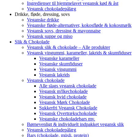
Ingredienser til hjemmelavet vegansk kød & åst
Vegansk chokoladepålæg
Drikke, fløde, dressing, sovs
Veganske drikke
Veganske fløde-alternativer, kokosfløde & kokosmælk
Vegansk sovs, dressing & mayonnaise
Vegansk suppe og miso
Slik & Chokolade
Vegansk slik & chokolade – Alle produkter
Vegansk vingummi, karameller, lakrids & skumfiduser
Veganske karameller
Veganske skumfiduser
Vegansk vingummi
Vegansk lakrids
Vegansk chokolade
Alle slags vegansk chokolade
Vegansk m!lkechokolade
Vegansk hvid chokolade
Vegansk Mørk Chokolade
Sukkerfri Vegansk Chokolade
Vegansk Overtrækschokolade
Veganske chokoladebars mv.
Børnevenligt & individuelt indpakket vegansk slik
Vegansk chokoladepålæg
Bars (chokolade, müsli, protein)