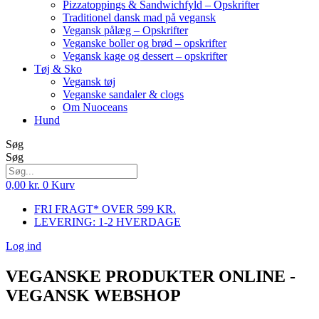
Pizzatoppings & Sandwichfyld – Opskrifter
Traditionel dansk mad på vegansk
Vegansk pålæg – Opskrifter
Veganske boller og brød – opskrifter
Vegansk kage og dessert – opskrifter
Tøj & Sko
Vegansk tøj
Veganske sandaler & clogs
Om Nuoceans
Hund
Søg
Søg
0,00
kr.
0
Kurv
FRI FRAGT* OVER 599 KR.
LEVERING: 1-2 HVERDAGE
Log ind
VEGANSKE PRODUKTER ONLINE -
VEGANSK WEBSHOP