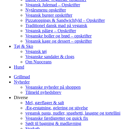
Vegansk Julemad – Opskrifter
Nytårsmenu opskrifter
Vegansk burger opskrifter
Pizzatoppings & Sandwichfyld – Opskrifter
Traditionel dansk mad på vegansk
Vegansk pålæg – Opskrifter
Veganske boller og brød – opskrifter
Vegansk kage og dessert – opskrifter
Tøj & Sko
Vegansk tøj
Veganske sandaler & clogs
Om Nuoceans
Hund
Grillmad
Nyheder
Veganske nyheder på shoppen
Tilmeld nyhedsbrev
Diverse
Mel, gærflager & salt
Æg-erstatning, gelering og stivelse
vegansk pasta, nudler, spaghetti, lasagne og tortellini
Veganske færdigretter og quick fix
Sødt til bagning & madlavning
Storkøb