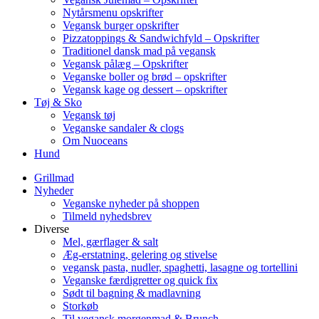
Nytårsmenu opskrifter
Vegansk burger opskrifter
Pizzatoppings & Sandwichfyld – Opskrifter
Traditionel dansk mad på vegansk
Vegansk pålæg – Opskrifter
Veganske boller og brød – opskrifter
Vegansk kage og dessert – opskrifter
Tøj & Sko
Vegansk tøj
Veganske sandaler & clogs
Om Nuoceans
Hund
Grillmad
Nyheder
Veganske nyheder på shoppen
Tilmeld nyhedsbrev
Diverse
Mel, gærflager & salt
Æg-erstatning, gelering og stivelse
vegansk pasta, nudler, spaghetti, lasagne og tortellini
Veganske færdigretter og quick fix
Sødt til bagning & madlavning
Storkøb
Til vegansk morgenmad & Brunch