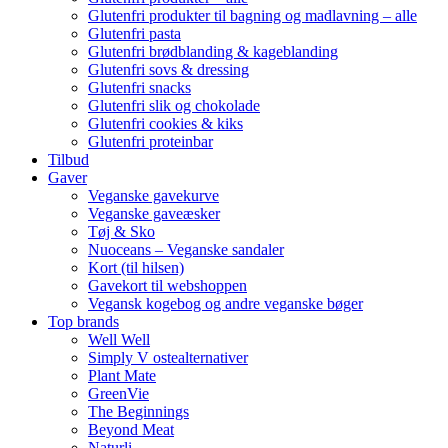
Glutenfri produkter til bagning og madlavning – alle
Glutenfri pasta
Glutenfri brødblanding & kageblanding
Glutenfri sovs & dressing
Glutenfri snacks
Glutenfri slik og chokolade
Glutenfri cookies & kiks
Glutenfri proteinbar
Tilbud
Gaver
Veganske gavekurve
Veganske gaveæsker
Tøj & Sko
Nuoceans – Veganske sandaler
Kort (til hilsen)
Gavekort til webshoppen
Vegansk kogebog og andre veganske bøger
Top brands
Well Well
Simply V ostealternativer
Plant Mate
GreenVie
The Beginnings
Beyond Meat
Naturli