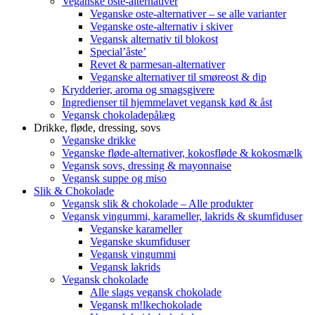
Veganske oste-alternativer
Veganske oste-alternativer – se alle varianter
Veganske oste-alternativ i skiver
Vegansk alternativ til blokost
Special’åste’
Revet & parmesan-alternativer
Veganske alternativer til smøreost & dip
Krydderier, aroma og smagsgivere
Ingredienser til hjemmelavet vegansk kød & åst
Vegansk chokoladepålæg
Drikke, fløde, dressing, sovs
Veganske drikke
Veganske fløde-alternativer, kokosfløde & kokosmælk
Vegansk sovs, dressing & mayonnaise
Vegansk suppe og miso
Slik & Chokolade
Vegansk slik & chokolade – Alle produkter
Vegansk vingummi, karameller, lakrids & skumfiduser
Veganske karameller
Veganske skumfiduser
Vegansk vingummi
Vegansk lakrids
Vegansk chokolade
Alle slags vegansk chokolade
Vegansk m!lkechokolade