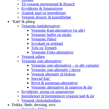
Til vegansk morgenmad & Brunch
Krydderier & Smagsgivere
Asiatisk mad og ingredienser
Vegansk dessert- & kagetilbehør
‘Kød’ & pålæg
Veganske kødalternativer
Veganske Kød-alternativer (se alle)
Veganske bøffer og steaks
Veganske Pølser
Soyakød og ærtekød
Tofu og Tempeh
Veganske Fiske-alternativer
Vegansk pålæg
Veganske oste-alternativer
Veganske oste-alternativer – se alle varianter
Veganske oste-alternativ i skiver
Vegansk alternativ til blokost
Special’åste’
Revet & parmesan-alternativer
Veganske alternativer til smøreost & dip
Krydderier, aroma og smagsgivere
Ingredienser til hjemmelavet vegansk kød & åst
Vegansk chokoladepålæg
Drikke, fløde, dressing, sovs