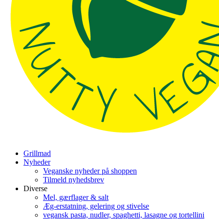
Grillmad
Nyheder
Veganske nyheder på shoppen
Tilmeld nyhedsbrev
Diverse
Mel, gærflager & salt
Æg-erstatning, gelering og stivelse
vegansk pasta, nudler, spaghetti, lasagne og tortellini