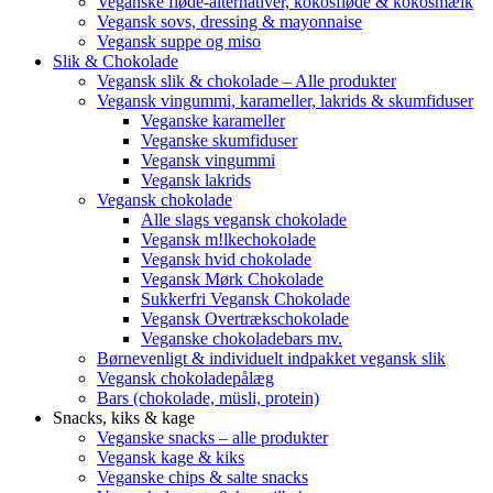
Veganske fløde-alternativer, kokosfløde & kokosmælk
Vegansk sovs, dressing & mayonnaise
Vegansk suppe og miso
Slik & Chokolade
Vegansk slik & chokolade – Alle produkter
Vegansk vingummi, karameller, lakrids & skumfiduser
Veganske karameller
Veganske skumfiduser
Vegansk vingummi
Vegansk lakrids
Vegansk chokolade
Alle slags vegansk chokolade
Vegansk m!lkechokolade
Vegansk hvid chokolade
Vegansk Mørk Chokolade
Sukkerfri Vegansk Chokolade
Vegansk Overtrækschokolade
Veganske chokoladebars mv.
Børnevenligt & individuelt indpakket vegansk slik
Vegansk chokoladepålæg
Bars (chokolade, müsli, protein)
Snacks, kiks & kage
Veganske snacks – alle produkter
Vegansk kage & kiks
Veganske chips & salte snacks