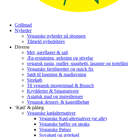
Grillmad
Nyheder
Veganske nyheder på shoppen
Tilmeld nyhedsbrev
Diverse
Mel, gærflager & salt
Æg-erstatning, gelering og stivelse
vegansk pasta, nudler, spaghetti, lasagne og tortellini
Veganske færdigretter og quick fix
Sødt til bagning & madlavning
Storkøb
Til vegansk morgenmad & Brunch
Krydderier & Smagsgivere
Asiatisk mad og ingredienser
Vegansk dessert- & kagetilbehør
‘Kød’ & pålæg
Veganske kødalternativer
Veganske Kød-alternativer (se alle)
Veganske bøffer og steaks
Veganske Pølser
Soyakød og ærtekød