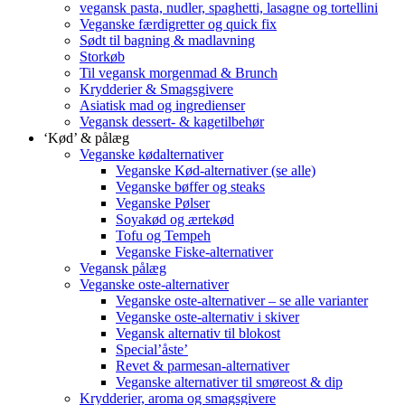
vegansk pasta, nudler, spaghetti, lasagne og tortellini
Veganske færdigretter og quick fix
Sødt til bagning & madlavning
Storkøb
Til vegansk morgenmad & Brunch
Krydderier & Smagsgivere
Asiatisk mad og ingredienser
Vegansk dessert- & kagetilbehør
‘Kød’ & pålæg
Veganske kødalternativer
Veganske Kød-alternativer (se alle)
Veganske bøffer og steaks
Veganske Pølser
Soyakød og ærtekød
Tofu og Tempeh
Veganske Fiske-alternativer
Vegansk pålæg
Veganske oste-alternativer
Veganske oste-alternativer – se alle varianter
Veganske oste-alternativ i skiver
Vegansk alternativ til blokost
Special’åste’
Revet & parmesan-alternativer
Veganske alternativer til smøreost & dip
Krydderier, aroma og smagsgivere