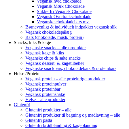
Vegansk hvid chokolade
Vegansk Mørk Chokolade
Sukkerfri Vegansk Chokolade
Vegansk Overtrækschokolade
Veganske chokoladebars mv.
Børnevenligt & individuelt indpakket vegansk slik
Vegansk chokoladepålæg
Bars (chokolade, müsli, protein)
Snacks, kiks & kage
Veganske snacks – alle produkter
Vegansk kage & kiks
Veganske chips & salte snacks
Vegansk dessert- & kagetilbehør
Veganske snackbars, chokoladebars & proteinbars
Helse /Protein
Vegansk protein – alle proteinrige produkter
Vegansk proteinpulver
Vegansk proteinbar
Vegansk proteinshake
Helse – alle produkter
Glutenfri
Glutenfri produkter – alle
Glutenfri produkter til bagning og madlavning – alle
Glutenfri pasta
Glutenfri brødblanding & kageblanding