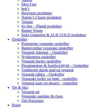
Moo Free
bett’r
Biovegan produkter
Nature’s Charm produkter
Veganz
So free – Plamil produkter
Rømer Vegan
Seitz Glutenfrei & ALB GOLD produkter
Opskrifter
Proteinrige veganske opskrifter
Børnevenlige veganske opskrifter
Vegansk Julemad – Opskrifter
Nytårsmenu opskrifter
Vegansk burger opskrifter
Pizzatoppings & Sandwichfyld – Opskrifter
Traditionel dansk mad på vegansk
Vegansk pålæg – Opskrifter
Veganske boller og brød – opskrifter
Vegansk kage og dessert – opskrifter
Tøj & Sko
Vegansk tøj
Veganske sandaler & clogs
Om Nuoceans
Hund