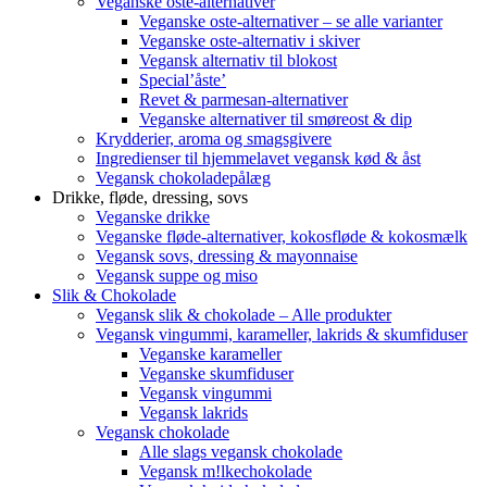
Veganske oste-alternativer
Veganske oste-alternativer – se alle varianter
Veganske oste-alternativ i skiver
Vegansk alternativ til blokost
Special’åste’
Revet & parmesan-alternativer
Veganske alternativer til smøreost & dip
Krydderier, aroma og smagsgivere
Ingredienser til hjemmelavet vegansk kød & åst
Vegansk chokoladepålæg
Drikke, fløde, dressing, sovs
Veganske drikke
Veganske fløde-alternativer, kokosfløde & kokosmælk
Vegansk sovs, dressing & mayonnaise
Vegansk suppe og miso
Slik & Chokolade
Vegansk slik & chokolade – Alle produkter
Vegansk vingummi, karameller, lakrids & skumfiduser
Veganske karameller
Veganske skumfiduser
Vegansk vingummi
Vegansk lakrids
Vegansk chokolade
Alle slags vegansk chokolade
Vegansk m!lkechokolade