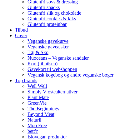
Glutenfri sovs & dressing
Glutenfri snacks
Glutenfri slik og chokolade
Glutenfri cookies & kiks
Glutenfri proteinbar
Tilbud
Gaver
Veganske gavekurve
Veganske gaveæsker
Tøj & Sko
Nuoceans – Veganske sandaler
Kort (til hilsen)
Gavekort til webshoppen
Vegansk kogebog og andre veganske bøger
Top brands
Well Well
Simply V ostealternativer
Plant Mate
GreenVie
The Beginnings
Beyond Meat
Naturli
Moo Free
bett’r
Biovegan produkter