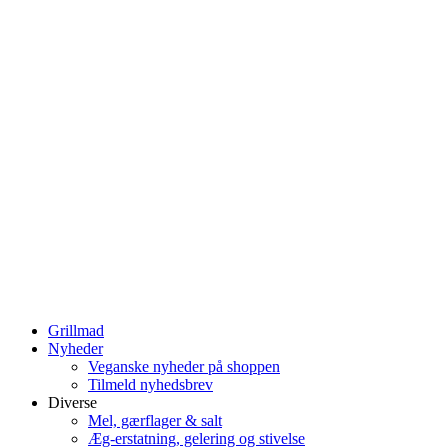
Grillmad
Nyheder
Veganske nyheder på shoppen
Tilmeld nyhedsbrev
Diverse
Mel, gærflager & salt
Æg-erstatning, gelering og stivelse