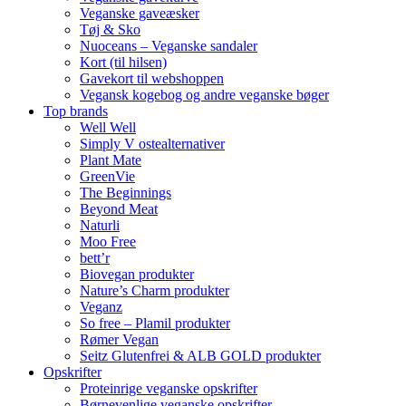
Veganske gaveæsker
Tøj & Sko
Nuoceans – Veganske sandaler
Kort (til hilsen)
Gavekort til webshoppen
Vegansk kogebog og andre veganske bøger
Top brands
Well Well
Simply V ostealternativer
Plant Mate
GreenVie
The Beginnings
Beyond Meat
Naturli
Moo Free
bett’r
Biovegan produkter
Nature’s Charm produkter
Veganz
So free – Plamil produkter
Rømer Vegan
Seitz Glutenfrei & ALB GOLD produkter
Opskrifter
Proteinrige veganske opskrifter
Børnevenlige veganske opskrifter