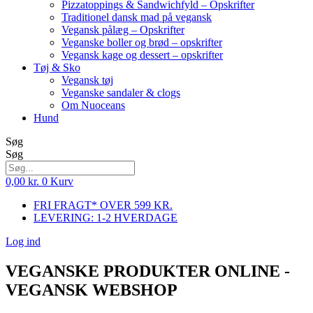
Pizzatoppings & Sandwichfyld – Opskrifter
Traditionel dansk mad på vegansk
Vegansk pålæg – Opskrifter
Veganske boller og brød – opskrifter
Vegansk kage og dessert – opskrifter
Tøj & Sko
Vegansk tøj
Veganske sandaler & clogs
Om Nuoceans
Hund
Søg
Søg
0,00
kr.
0
Kurv
FRI FRAGT* OVER 599 KR.
LEVERING: 1-2 HVERDAGE
Log ind
VEGANSKE PRODUKTER ONLINE -
VEGANSK WEBSHOP