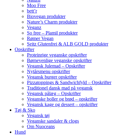
Moo Free
bett’r
Biovegan produkter
Nature’s Charm produkter
Veganz
So free – Plamil produkter
Rømer Vegan
Seitz Glutenfrei & ALB GOLD produkter
Opskrifter
Proteinrige veganske opskrifter
Børnevenlige veganske opskrifter
Vegansk Julemad – Opskrifter
Nytårsmenu opskrifter
Vegansk burger opskrifter
Pizzatoppings & Sandwichfyld – Opskrifter
Traditionel dansk mad på vegansk
Vegansk pålæg – Opskrifter
Veganske boller og brød – opskrifter
Vegansk kage og dessert – opskrifter
Tøj & Sko
Vegansk tøj
Veganske sandaler & clogs
Om Nuoceans
Hund