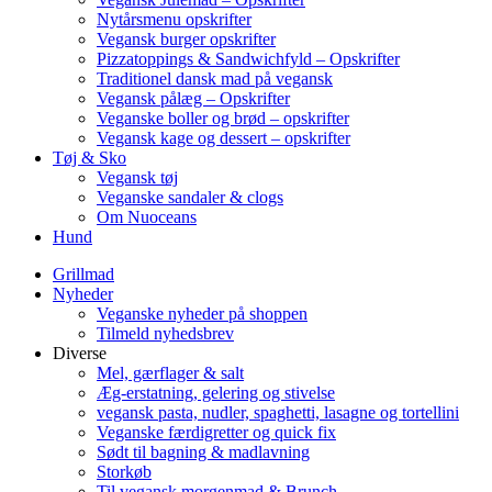
Nytårsmenu opskrifter
Vegansk burger opskrifter
Pizzatoppings & Sandwichfyld – Opskrifter
Traditionel dansk mad på vegansk
Vegansk pålæg – Opskrifter
Veganske boller og brød – opskrifter
Vegansk kage og dessert – opskrifter
Tøj & Sko
Vegansk tøj
Veganske sandaler & clogs
Om Nuoceans
Hund
Grillmad
Nyheder
Veganske nyheder på shoppen
Tilmeld nyhedsbrev
Diverse
Mel, gærflager & salt
Æg-erstatning, gelering og stivelse
vegansk pasta, nudler, spaghetti, lasagne og tortellini
Veganske færdigretter og quick fix
Sødt til bagning & madlavning
Storkøb
Til vegansk morgenmad & Brunch