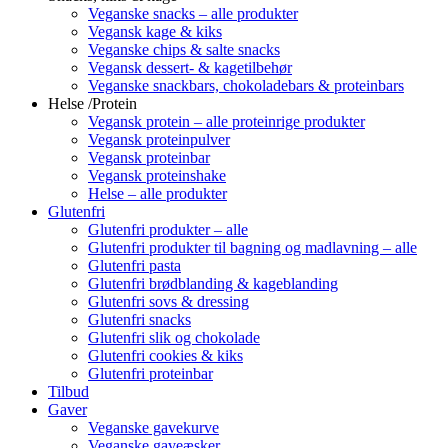
Veganske snacks – alle produkter
Vegansk kage & kiks
Veganske chips & salte snacks
Vegansk dessert- & kagetilbehør
Veganske snackbars, chokoladebars & proteinbars
Helse /Protein
Vegansk protein – alle proteinrige produkter
Vegansk proteinpulver
Vegansk proteinbar
Vegansk proteinshake
Helse – alle produkter
Glutenfri
Glutenfri produkter – alle
Glutenfri produkter til bagning og madlavning – alle
Glutenfri pasta
Glutenfri brødblanding & kageblanding
Glutenfri sovs & dressing
Glutenfri snacks
Glutenfri slik og chokolade
Glutenfri cookies & kiks
Glutenfri proteinbar
Tilbud
Gaver
Veganske gavekurve
Veganske gaveæsker