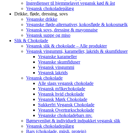
Ingredienser til hjemmelavet vegansk kød & åst
Vegansk chokoladepålæg
Drikke, fløde, dressing, sovs
Veganske drikke
Veganske fløde-alternativer, kokosfløde & kokosmælk
Vegansk sovs, dressing & mayonnaise
Vegansk suppe og miso
Slik & Chokolade
Vegansk slik & chokolade – Alle produkter
Vegansk vingummi, karameller, lakrids & skumfiduser
Veganske karameller
Veganske skumfiduser
Vegansk vingummi
Vegansk lakrids
Vegansk chokolade
Alle slags vegansk chokolade
Vegansk m!lkechokolade
Vegansk hvid chokolade
Vegansk Mørk Chokolade
Sukkerfri Vegansk Chokolade
Vegansk Overtrækschokolade
Veganske chokoladebars mv.
Børnevenligt & individuelt indpakket vegansk slik
Vegansk chokoladepålæg
Bars (chokolade, müsli, protein)