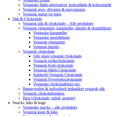
Veganske drikke
Veganske fløde-alternativer, kokosfløde & kokosmælk
Vegansk sovs, dressing & mayonnaise
Vegansk suppe og miso
Slik & Chokolade
Vegansk slik & chokolade – Alle produkter
Vegansk vingummi, karameller, lakrids & skumfiduser
Veganske karameller
Veganske skumfiduser
Vegansk vingummi
Vegansk lakrids
Vegansk chokolade
Alle slags vegansk chokolade
Vegansk m!lkechokolade
Vegansk hvid chokolade
Vegansk Mørk Chokolade
Sukkerfri Vegansk Chokolade
Vegansk Overtrækschokolade
Veganske chokoladebars mv.
Børnevenligt & individuelt indpakket vegansk slik
Vegansk chokoladepålæg
Bars (chokolade, müsli, protein)
Snacks, kiks & kage
Veganske snacks – alle produkter
Vegansk kage & kiks