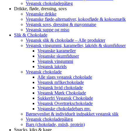
Vegansk chokoladepålæg
Drikke, fløde, dressing, sovs
Veganske drikke
Veganske fløde-alternativer, kokosfløde & kokosmælk
Vegansk sovs, dressing & mayonnaise
Vegansk suppe og miso
Slik & Chokolade
Vegansk slik & chokolade – Alle produkter
Vegansk vingummi, karameller, lakrids & skumfiduser
Veganske karameller
Veganske skumfiduser
Vegansk vingummi
Vegansk lakrids
Vegansk chokolade
Alle slags vegansk chokolade
Vegansk m!lkechokolade
Vegansk hvid chokolade
Vegansk Mørk Chokolade
Sukkerfri Vegansk Chokolade
Vegansk Overtrækschokolade
Veganske chokoladebars mv.
Børnevenligt & individuelt indpakket vegansk slik
Vegansk chokoladepålæg
Bars (chokolade, müsli, protein)
Snacks, kiks & kage