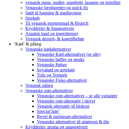
vegansk pasta, nudler, spaghetti, lasagne og tortellini
Veganske færdigretter og quick fix
Sødt til bagning & madlavning
Storkøb
Til vegansk morgenmad & Brunch
Krydderier & Smagsgivere
Asiatisk mad og ingredienser
Vegansk dessert- & kagetilbehør
‘Kød’ & pålæg
Veganske kødalternativer
Veganske Kød-alternativer (se alle)
Veganske bøffer og steaks
Veganske Pølser
Soyakød og ærtekød
Tofu og Tempeh
Veganske Fiske-alternativer
Vegansk pålæg
Veganske oste-alternativer
Veganske oste-alternativer – se alle varianter
Veganske oste-alternativ i skiver
Vegansk alternativ til blokost
Special’åste’
Revet & parmesan-alternativer
Veganske alternativer til smøreost & dip
Krydderier, aroma og smagsgivere