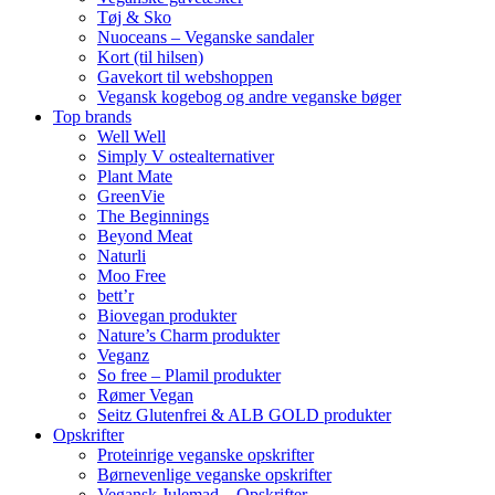
Tøj & Sko
Nuoceans – Veganske sandaler
Kort (til hilsen)
Gavekort til webshoppen
Vegansk kogebog og andre veganske bøger
Top brands
Well Well
Simply V ostealternativer
Plant Mate
GreenVie
The Beginnings
Beyond Meat
Naturli
Moo Free
bett’r
Biovegan produkter
Nature’s Charm produkter
Veganz
So free – Plamil produkter
Rømer Vegan
Seitz Glutenfrei & ALB GOLD produkter
Opskrifter
Proteinrige veganske opskrifter
Børnevenlige veganske opskrifter
Vegansk Julemad – Opskrifter