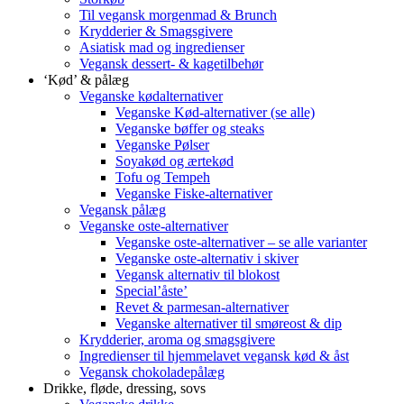
Til vegansk morgenmad & Brunch
Krydderier & Smagsgivere
Asiatisk mad og ingredienser
Vegansk dessert- & kagetilbehør
‘Kød’ & pålæg
Veganske kødalternativer
Veganske Kød-alternativer (se alle)
Veganske bøffer og steaks
Veganske Pølser
Soyakød og ærtekød
Tofu og Tempeh
Veganske Fiske-alternativer
Vegansk pålæg
Veganske oste-alternativer
Veganske oste-alternativer – se alle varianter
Veganske oste-alternativ i skiver
Vegansk alternativ til blokost
Special’åste’
Revet & parmesan-alternativer
Veganske alternativer til smøreost & dip
Krydderier, aroma og smagsgivere
Ingredienser til hjemmelavet vegansk kød & åst
Vegansk chokoladepålæg
Drikke, fløde, dressing, sovs