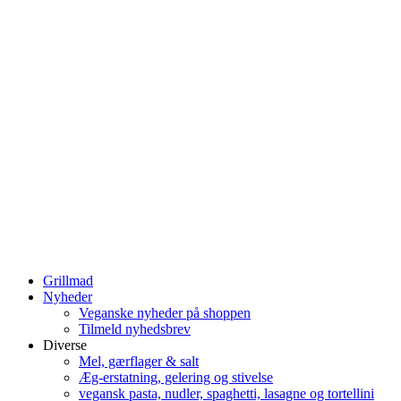
Grillmad
Nyheder
Veganske nyheder på shoppen
Tilmeld nyhedsbrev
Diverse
Mel, gærflager & salt
Æg-erstatning, gelering og stivelse
vegansk pasta, nudler, spaghetti, lasagne og tortellini