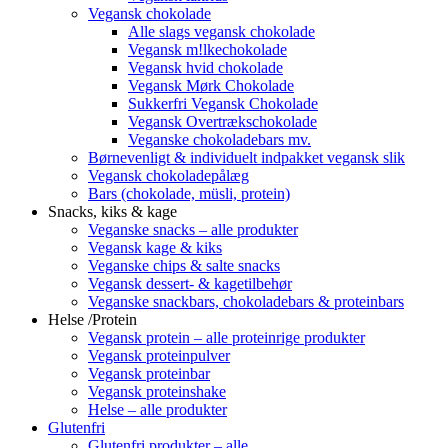
Vegansk chokolade
Alle slags vegansk chokolade
Vegansk m!lkechokolade
Vegansk hvid chokolade
Vegansk Mørk Chokolade
Sukkerfri Vegansk Chokolade
Vegansk Overtrækschokolade
Veganske chokoladebars mv.
Børnevenligt & individuelt indpakket vegansk slik
Vegansk chokoladepålæg
Bars (chokolade, müsli, protein)
Snacks, kiks & kage
Veganske snacks – alle produkter
Vegansk kage & kiks
Veganske chips & salte snacks
Vegansk dessert- & kagetilbehør
Veganske snackbars, chokoladebars & proteinbars
Helse /Protein
Vegansk protein – alle proteinrige produkter
Vegansk proteinpulver
Vegansk proteinbar
Vegansk proteinshake
Helse – alle produkter
Glutenfri
Glutenfri produkter – alle