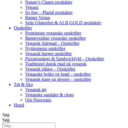
Nature’s Charm produkter
Veganz
So free – Plamil produkter
Rømer Vegan
Seitz Glutenfrei & ALB GOLD produkter
Opskrifter
Proteinrige veganske opskrifter
Børnevenlige veganske opskrifter
Vegansk Julemad – Opskrifter
Nytårsmenu opskrifter
Vegansk burger opskrifter
Pizzatoppings & Sandwichfyld – Opskrifter
Traditionel dansk mad på vegansk
Vegansk pålæg – Opskrifter
Veganske boller og brød – opskrifter
Vegansk kage og dessert – opskrifter
Tøj & Sko
Vegansk tøj
Veganske sandaler & clogs
Om Nuoceans
Hund
Søg
Søg