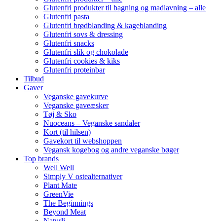
Glutenfri produkter til bagning og madlavning – alle
Glutenfri pasta
Glutenfri brødblanding & kageblanding
Glutenfri sovs & dressing
Glutenfri snacks
Glutenfri slik og chokolade
Glutenfri cookies & kiks
Glutenfri proteinbar
Tilbud
Gaver
Veganske gavekurve
Veganske gaveæsker
Tøj & Sko
Nuoceans – Veganske sandaler
Kort (til hilsen)
Gavekort til webshoppen
Vegansk kogebog og andre veganske bøger
Top brands
Well Well
Simply V ostealternativer
Plant Mate
GreenVie
The Beginnings
Beyond Meat
Naturli