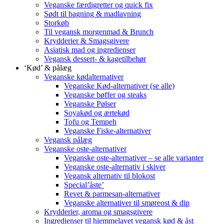
Veganske færdigretter og quick fix
Sødt til bagning & madlavning
Storkøb
Til vegansk morgenmad & Brunch
Krydderier & Smagsgivere
Asiatisk mad og ingredienser
Vegansk dessert- & kagetilbehør
‘Kød’ & pålæg
Veganske kødalternativer
Veganske Kød-alternativer (se alle)
Veganske bøffer og steaks
Veganske Pølser
Soyakød og ærtekød
Tofu og Tempeh
Veganske Fiske-alternativer
Vegansk pålæg
Veganske oste-alternativer
Veganske oste-alternativer – se alle varianter
Veganske oste-alternativ i skiver
Vegansk alternativ til blokost
Special’åste’
Revet & parmesan-alternativer
Veganske alternativer til smøreost & dip
Krydderier, aroma og smagsgivere
Ingredienser til hjemmelavet vegansk kød & åst