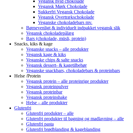
Vegansk hvid chokolade
Vegansk Mørk Chokolade
Sukkerfri Vegansk Chokolade
Vegansk Overtrækschokolade
Veganske chokoladebars mv.
Børnevenligt & individuelt indpakket vegansk slik
Vegansk chokoladepålæg
Bars (chokolade, müsli, protein)
Snacks, kiks & kage
Veganske snacks – alle produkter
Vegansk kage & kiks
Veganske chips & salte snacks
Vegansk dessert- & kagetilbehør
Veganske snackbars, chokoladebars & proteinbars
Helse /Protein
Vegansk protein – alle proteinrige produkter
Vegansk proteinpulver
Vegansk proteinbar
Vegansk proteinshake
Helse – alle produkter
Glutenfri
Glutenfri produkter – alle
Glutenfri produkter til bagning og madlavning – alle
Glutenfri pasta
Glutenfri brødblanding & kageblanding