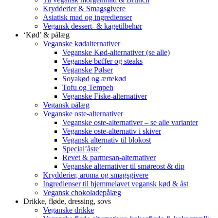
Krydderier & Smagsgivere
Asiatisk mad og ingredienser
Vegansk dessert- & kagetilbehør
‘Kød’ & pålæg
Veganske kødalternativer
Veganske Kød-alternativer (se alle)
Veganske bøffer og steaks
Veganske Pølser
Soyakød og ærtekød
Tofu og Tempeh
Veganske Fiske-alternativer
Vegansk pålæg
Veganske oste-alternativer
Veganske oste-alternativer – se alle varianter
Veganske oste-alternativ i skiver
Vegansk alternativ til blokost
Special’åste’
Revet & parmesan-alternativer
Veganske alternativer til smøreost & dip
Krydderier, aroma og smagsgivere
Ingredienser til hjemmelavet vegansk kød & åst
Vegansk chokoladepålæg
Drikke, fløde, dressing, sovs
Veganske drikke