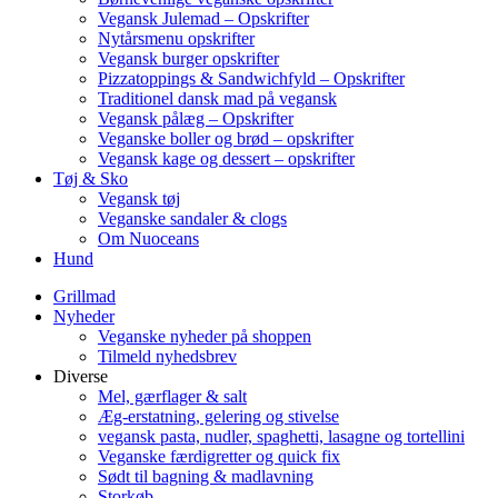
Vegansk Julemad – Opskrifter
Nytårsmenu opskrifter
Vegansk burger opskrifter
Pizzatoppings & Sandwichfyld – Opskrifter
Traditionel dansk mad på vegansk
Vegansk pålæg – Opskrifter
Veganske boller og brød – opskrifter
Vegansk kage og dessert – opskrifter
Tøj & Sko
Vegansk tøj
Veganske sandaler & clogs
Om Nuoceans
Hund
Grillmad
Nyheder
Veganske nyheder på shoppen
Tilmeld nyhedsbrev
Diverse
Mel, gærflager & salt
Æg-erstatning, gelering og stivelse
vegansk pasta, nudler, spaghetti, lasagne og tortellini
Veganske færdigretter og quick fix
Sødt til bagning & madlavning
Storkøb