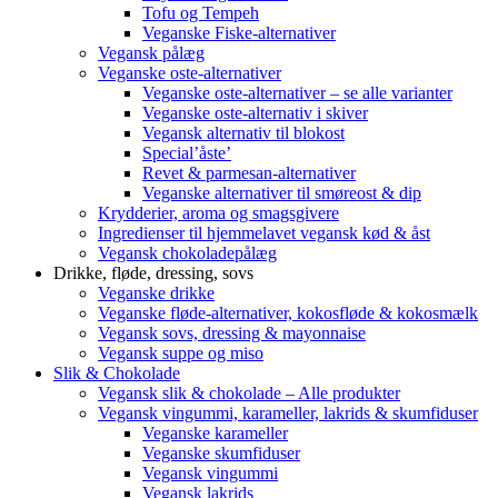
Tofu og Tempeh
Veganske Fiske-alternativer
Vegansk pålæg
Veganske oste-alternativer
Veganske oste-alternativer – se alle varianter
Veganske oste-alternativ i skiver
Vegansk alternativ til blokost
Special’åste’
Revet & parmesan-alternativer
Veganske alternativer til smøreost & dip
Krydderier, aroma og smagsgivere
Ingredienser til hjemmelavet vegansk kød & åst
Vegansk chokoladepålæg
Drikke, fløde, dressing, sovs
Veganske drikke
Veganske fløde-alternativer, kokosfløde & kokosmælk
Vegansk sovs, dressing & mayonnaise
Vegansk suppe og miso
Slik & Chokolade
Vegansk slik & chokolade – Alle produkter
Vegansk vingummi, karameller, lakrids & skumfiduser
Veganske karameller
Veganske skumfiduser
Vegansk vingummi
Vegansk lakrids