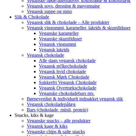
Veganske fløde-alternativer, kokosfløde & kokosmælk
Vegansk sovs, dressing & mayonnaise
Vegansk suppe og miso
Slik & Chokolade
Vegansk slik & chokolade – Alle produkter
Vegansk vingummi, karameller, lakrids & skumfiduser
Veganske karameller
Veganske skumfiduser
Vegansk vingummi
Vegansk lakrids
Vegansk chokolade
Alle slags vegansk chokolade
Vegansk m!lkechokolade
Vegansk hvid chokolade
Vegansk Mørk Chokolade
Sukkerfri Vegansk Chokolade
Vegansk Overtrækschokolade
Veganske chokoladebars mv.
Børnevenligt & individuelt indpakket vegansk slik
Vegansk chokoladepålæg
Bars (chokolade, müsli, protein)
Snacks, kiks & kage
Veganske snacks – alle produkter
Vegansk kage & kiks
Veganske chips & salte snacks