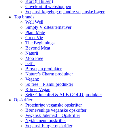
Kort (til hilsen)
Gavekort til webshoppen
Vegansk kogebog og andre veganske bøger
Top brands
Well Well
Simply V ostealternativer
Plant Mate
GreenVie
The Beginnings
Beyond Meat
Naturli
Moo Free
bett’r
Biovegan produkter
Nature’s Charm produkter
Veganz
So free – Plamil produkter
Rømer Vegan
Seitz Glutenfrei & ALB GOLD produkter
Opskrifter
Proteinrige veganske opskrifter
Børnevenlige veganske opskrifter
Vegansk Julemad – Opskrifter
Nytårsmenu opskrifter
Vegansk burger opskrifter