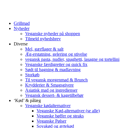
Grillmad
Nyheder
Veganske nyheder på shoppen
Tilmeld nyhedsbrev
Diverse
Mel, gærflager & salt
Æg-erstatning, gelering og stivelse
vegansk pasta, nudler, spaghetti, lasagne og tortellini
Veganske færdigretter og quick fix
Sødt til bagning & madlavning
Storkøb
Til vegansk morgenmad & Brunch
Krydderier & Smagsgivere
Asiatisk mad og ingredienser
Vegansk dessert- & kagetilbehør
‘Kød’ & pålæg
Veganske kødalternativer
Veganske Kød-alternativer (se alle)
Veganske bøffer og steaks
Veganske Pølser
Soyakød og ærtekød