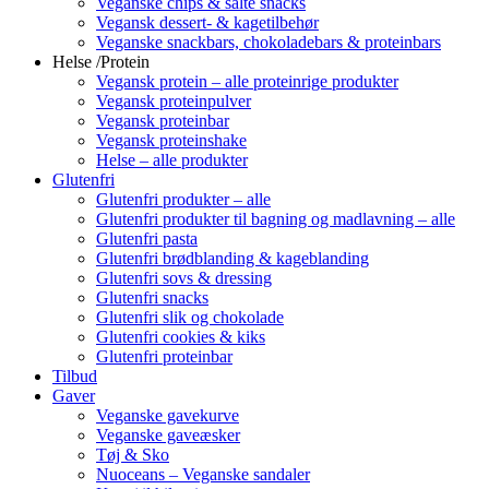
Veganske chips & salte snacks
Vegansk dessert- & kagetilbehør
Veganske snackbars, chokoladebars & proteinbars
Helse /Protein
Vegansk protein – alle proteinrige produkter
Vegansk proteinpulver
Vegansk proteinbar
Vegansk proteinshake
Helse – alle produkter
Glutenfri
Glutenfri produkter – alle
Glutenfri produkter til bagning og madlavning – alle
Glutenfri pasta
Glutenfri brødblanding & kageblanding
Glutenfri sovs & dressing
Glutenfri snacks
Glutenfri slik og chokolade
Glutenfri cookies & kiks
Glutenfri proteinbar
Tilbud
Gaver
Veganske gavekurve
Veganske gaveæsker
Tøj & Sko
Nuoceans – Veganske sandaler