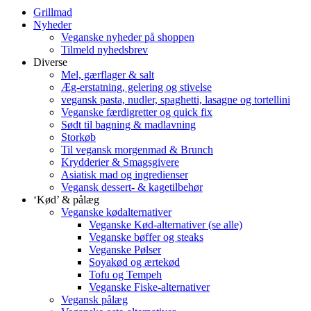
Grillmad
Nyheder
Veganske nyheder på shoppen
Tilmeld nyhedsbrev
Diverse
Mel, gærflager & salt
Æg-erstatning, gelering og stivelse
vegansk pasta, nudler, spaghetti, lasagne og tortellini
Veganske færdigretter og quick fix
Sødt til bagning & madlavning
Storkøb
Til vegansk morgenmad & Brunch
Krydderier & Smagsgivere
Asiatisk mad og ingredienser
Vegansk dessert- & kagetilbehør
‘Kød’ & pålæg
Veganske kødalternativer
Veganske Kød-alternativer (se alle)
Veganske bøffer og steaks
Veganske Pølser
Soyakød og ærtekød
Tofu og Tempeh
Veganske Fiske-alternativer
Vegansk pålæg