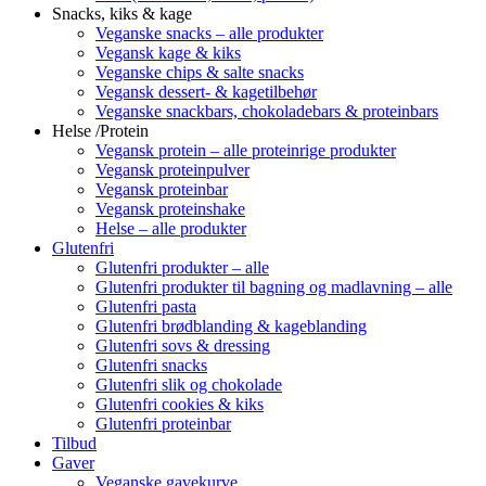
Snacks, kiks & kage
Veganske snacks – alle produkter
Vegansk kage & kiks
Veganske chips & salte snacks
Vegansk dessert- & kagetilbehør
Veganske snackbars, chokoladebars & proteinbars
Helse /Protein
Vegansk protein – alle proteinrige produkter
Vegansk proteinpulver
Vegansk proteinbar
Vegansk proteinshake
Helse – alle produkter
Glutenfri
Glutenfri produkter – alle
Glutenfri produkter til bagning og madlavning – alle
Glutenfri pasta
Glutenfri brødblanding & kageblanding
Glutenfri sovs & dressing
Glutenfri snacks
Glutenfri slik og chokolade
Glutenfri cookies & kiks
Glutenfri proteinbar
Tilbud
Gaver
Veganske gavekurve