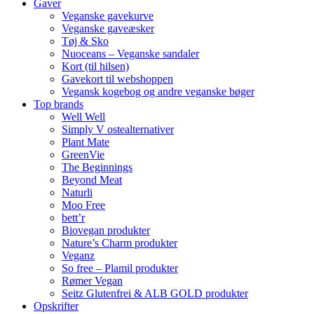
Gaver
Veganske gavekurve
Veganske gaveæsker
Tøj & Sko
Nuoceans – Veganske sandaler
Kort (til hilsen)
Gavekort til webshoppen
Vegansk kogebog og andre veganske bøger
Top brands
Well Well
Simply V ostealternativer
Plant Mate
GreenVie
The Beginnings
Beyond Meat
Naturli
Moo Free
bett’r
Biovegan produkter
Nature’s Charm produkter
Veganz
So free – Plamil produkter
Rømer Vegan
Seitz Glutenfrei & ALB GOLD produkter
Opskrifter