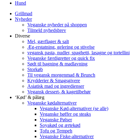
Hund
Grillmad
Nyheder
Veganske nyheder på shoppen
Tilmeld nyhedsbrev
Diverse
Mel, gærflager & salt
Æg-erstatning, gelering og stivelse
vegansk pasta, nudler, spaghetti, lasagne og tortellini
Veganske færdigretter og quick fix
Sødt til bagning & madlavning
Storkøb
Til vegansk morgenmad & Brunch
Krydderier & Smagsgivere
Asiatisk mad og ingredienser
Vegansk dessert- & kagetilbehør
‘Kød’ & pålæg
Veganske kødalternativer
Veganske Kød-alternativer (se alle)
Veganske bøffer og steaks
Veganske Pølser
Soyakød og ærtekød
Tofu og Tempeh
Veganske Fiske-alternativer