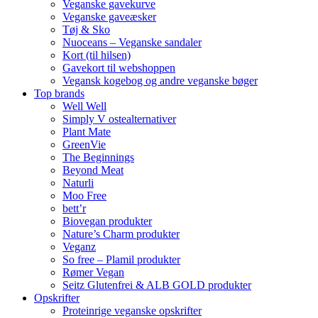
Veganske gavekurve
Veganske gaveæsker
Tøj & Sko
Nuoceans – Veganske sandaler
Kort (til hilsen)
Gavekort til webshoppen
Vegansk kogebog og andre veganske bøger
Top brands
Well Well
Simply V ostealternativer
Plant Mate
GreenVie
The Beginnings
Beyond Meat
Naturli
Moo Free
bett’r
Biovegan produkter
Nature’s Charm produkter
Veganz
So free – Plamil produkter
Rømer Vegan
Seitz Glutenfrei & ALB GOLD produkter
Opskrifter
Proteinrige veganske opskrifter