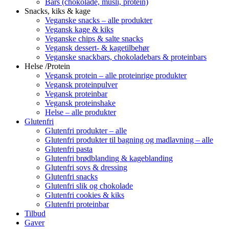
Bars (chokolade, müsli, protein)
Snacks, kiks & kage
Veganske snacks – alle produkter
Vegansk kage & kiks
Veganske chips & salte snacks
Vegansk dessert- & kagetilbehør
Veganske snackbars, chokoladebars & proteinbars
Helse /Protein
Vegansk protein – alle proteinrige produkter
Vegansk proteinpulver
Vegansk proteinbar
Vegansk proteinshake
Helse – alle produkter
Glutenfri
Glutenfri produkter – alle
Glutenfri produkter til bagning og madlavning – alle
Glutenfri pasta
Glutenfri brødblanding & kageblanding
Glutenfri sovs & dressing
Glutenfri snacks
Glutenfri slik og chokolade
Glutenfri cookies & kiks
Glutenfri proteinbar
Tilbud
Gaver