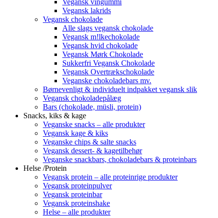
Vegansk vingummi
Vegansk lakrids
Vegansk chokolade
Alle slags vegansk chokolade
Vegansk m!lkechokolade
Vegansk hvid chokolade
Vegansk Mørk Chokolade
Sukkerfri Vegansk Chokolade
Vegansk Overtrækschokolade
Veganske chokoladebars mv.
Børnevenligt & individuelt indpakket vegansk slik
Vegansk chokoladepålæg
Bars (chokolade, müsli, protein)
Snacks, kiks & kage
Veganske snacks – alle produkter
Vegansk kage & kiks
Veganske chips & salte snacks
Vegansk dessert- & kagetilbehør
Veganske snackbars, chokoladebars & proteinbars
Helse /Protein
Vegansk protein – alle proteinrige produkter
Vegansk proteinpulver
Vegansk proteinbar
Vegansk proteinshake
Helse – alle produkter