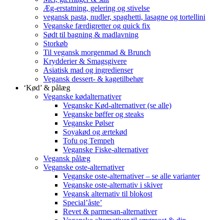
Æg-erstatning, gelering og stivelse
vegansk pasta, nudler, spaghetti, lasagne og tortellini
Veganske færdigretter og quick fix
Sødt til bagning & madlavning
Storkøb
Til vegansk morgenmad & Brunch
Krydderier & Smagsgivere
Asiatisk mad og ingredienser
Vegansk dessert- & kagetilbehør
‘Kød’ & pålæg
Veganske kødalternativer
Veganske Kød-alternativer (se alle)
Veganske bøffer og steaks
Veganske Pølser
Soyakød og ærtekød
Tofu og Tempeh
Veganske Fiske-alternativer
Vegansk pålæg
Veganske oste-alternativer
Veganske oste-alternativer – se alle varianter
Veganske oste-alternativ i skiver
Vegansk alternativ til blokost
Special’åste’
Revet & parmesan-alternativer