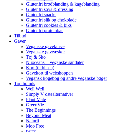
Glutenfri brødblanding & kageblanding
Glutenfri sovs & dressing
Glutenfri snacks
Glutenfri slik og chokolade
Glutenfri cookies & kiks
Glutenfri proteinbar
Tilbud
Gaver
Veganske gavekurve
Veganske gaveæsker
Tøj & Sko
Nuoceans – Veganske sandaler
Kort (til hilsen)
Gavekort til webshoppen
Vegansk kogebog og andre veganske bøger
Top brands
Well Well
Simply V ostealternativer
Plant Mate
GreenVie
The Beginnings
Beyond Meat
Naturli
Moo Free
bett’r