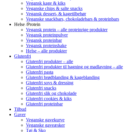
Vegansk kage & kiks
Veganske chips & salte snacks
Vegansk dessert- & kagetilbehør
Veganske snackbars, chokoladebars & proteinbars
Helse /Protein
Vegansk protein – alle proteinrige produkter
Vegansk proteinpulver
Vegansk proteinbar
Vegansk proteinshake
Helse – alle produkter
Glutenfri
Glutenfri produkter – alle
Glutenfri produkter til bagning og madlavning – alle
Glutenfri pasta
Glutenfri brødblanding & kageblanding
Glutenfri sovs & dressing
Glutenfri snacks
Glutenfri slik og chokolade
Glutenfri cookies & kiks
Glutenfri proteinbar
Tilbud
Gaver
Veganske gavekurve
Veganske gaveæsker
Tøj & Sko