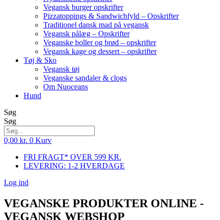
Vegansk burger opskrifter
Pizzatoppings & Sandwichfyld – Opskrifter
Traditionel dansk mad på vegansk
Vegansk pålæg – Opskrifter
Veganske boller og brød – opskrifter
Vegansk kage og dessert – opskrifter
Tøj & Sko
Vegansk tøj
Veganske sandaler & clogs
Om Nuoceans
Hund
Søg
Søg
0,00
kr.
0
Kurv
FRI FRAGT* OVER 599 KR.
LEVERING: 1-2 HVERDAGE
Log ind
VEGANSKE PRODUKTER ONLINE -
VEGANSK WEBSHOP