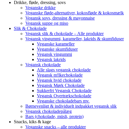
Drikke, fløde, dressing, sovs
Veganske drikke
Veganske fløde-alternativer, kokosfløde & kokosmælk
Vegansk sovs, dressing & mayonnaise
Vegansk suppe og miso
Slik & Chokolade
Vegansk slik & chokolade – Alle produkter
Vegansk vingummi, karameller, lakrids & skumfiduser
Veganske karameller
Veganske skumfiduser
Vegansk vingummi
Vegansk lakrids
Vegansk chokolade
Alle slags vegansk chokolade
Vegansk m!lkechokolade
Vegansk hvid chokolade
Vegansk Mørk Chokolade
Sukkerfri Vegansk Chokolade
Vegansk Overtrækschokolade
Veganske chokoladebars mv.
Børnevenligt & individuelt indpakket vegansk slik
Vegansk chokoladepålæg
Bars (chokolade, müsli, protein)
Snacks, kiks & kage
Veganske snacks – alle produkter