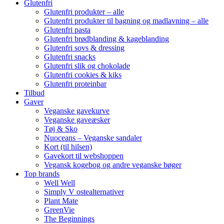
Glutenfri
Glutenfri produkter – alle
Glutenfri produkter til bagning og madlavning – alle
Glutenfri pasta
Glutenfri brødblanding & kageblanding
Glutenfri sovs & dressing
Glutenfri snacks
Glutenfri slik og chokolade
Glutenfri cookies & kiks
Glutenfri proteinbar
Tilbud
Gaver
Veganske gavekurve
Veganske gaveæsker
Tøj & Sko
Nuoceans – Veganske sandaler
Kort (til hilsen)
Gavekort til webshoppen
Vegansk kogebog og andre veganske bøger
Top brands
Well Well
Simply V ostealternativer
Plant Mate
GreenVie
The Beginnings