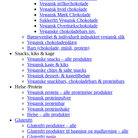
Vegansk m!lkechokolade
Vegansk hvid chokolade
Vegansk Mørk Chokolade
Sukkerfri Vegansk Chokolade
Vegansk Overtrækschokolade
Veganske chokoladebars mv.
Børnevenligt & individuelt indpakket vegansk slik
Vegansk chokoladepålæg
Bars (chokolade, müsli, protein)
Snacks, kiks & kage
Veganske snacks – alle produkter
Vegansk kage & kiks
Veganske chips & salte snacks
Vegansk dessert- & kagetilbehør
Veganske snackbars, chokoladebars & proteinbars
Helse /Protein
Vegansk protein – alle proteinrige produkter
Vegansk proteinpulver
Vegansk proteinbar
Vegansk proteinshake
Helse – alle produkter
Glutenfri
Glutenfri produkter – alle
Glutenfri produkter til bagning og madlavning – alle
Glutenfri pasta