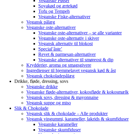
Veganske Pølser
Soyakød og ærtekød
Tofu og Tempeh
Veganske Fiske-alternativer
Vegansk pålæg
Veganske oste-alternativer
Veganske oste-alternativer – se alle varianter
Veganske oste-alternativ i skiver
Vegansk alternativ til blokost
Special’åste’
Revet & parmesan-alternativer
Veganske alternativer til smøreost & dip
Krydderier, aroma og smagsgivere
Ingredienser til hjemmelavet vegansk kød & åst
Vegansk chokoladepålæg
Drikke, fløde, dressing, sovs
Veganske drikke
Veganske fløde-alternativer, kokosfløde & kokosmælk
Vegansk sovs, dressing & mayonnaise
Vegansk suppe og miso
Slik & Chokolade
Vegansk slik & chokolade – Alle produkter
Vegansk vingummi, karameller, lakrids & skumfiduser
Veganske karameller
Veganske skumfiduser