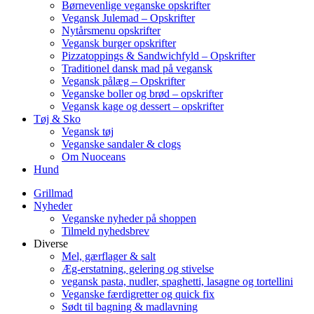
Børnevenlige veganske opskrifter
Vegansk Julemad – Opskrifter
Nytårsmenu opskrifter
Vegansk burger opskrifter
Pizzatoppings & Sandwichfyld – Opskrifter
Traditionel dansk mad på vegansk
Vegansk pålæg – Opskrifter
Veganske boller og brød – opskrifter
Vegansk kage og dessert – opskrifter
Tøj & Sko
Vegansk tøj
Veganske sandaler & clogs
Om Nuoceans
Hund
Grillmad
Nyheder
Veganske nyheder på shoppen
Tilmeld nyhedsbrev
Diverse
Mel, gærflager & salt
Æg-erstatning, gelering og stivelse
vegansk pasta, nudler, spaghetti, lasagne og tortellini
Veganske færdigretter og quick fix
Sødt til bagning & madlavning