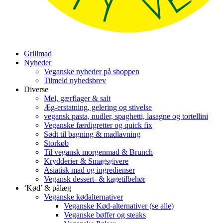
Grillmad
Nyheder
Veganske nyheder på shoppen
Tilmeld nyhedsbrev
Diverse
Mel, gærflager & salt
Æg-erstatning, gelering og stivelse
vegansk pasta, nudler, spaghetti, lasagne og tortellini
Veganske færdigretter og quick fix
Sødt til bagning & madlavning
Storkøb
Til vegansk morgenmad & Brunch
Krydderier & Smagsgivere
Asiatisk mad og ingredienser
Vegansk dessert- & kagetilbehør
‘Kød’ & pålæg
Veganske kødalternativer
Veganske Kød-alternativer (se alle)
Veganske bøffer og steaks