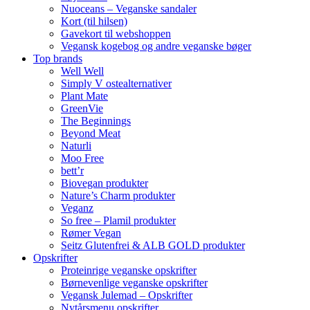
Nuoceans – Veganske sandaler
Kort (til hilsen)
Gavekort til webshoppen
Vegansk kogebog og andre veganske bøger
Top brands
Well Well
Simply V ostealternativer
Plant Mate
GreenVie
The Beginnings
Beyond Meat
Naturli
Moo Free
bett’r
Biovegan produkter
Nature’s Charm produkter
Veganz
So free – Plamil produkter
Rømer Vegan
Seitz Glutenfrei & ALB GOLD produkter
Opskrifter
Proteinrige veganske opskrifter
Børnevenlige veganske opskrifter
Vegansk Julemad – Opskrifter
Nytårsmenu opskrifter