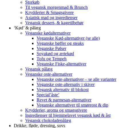
Storkøb
Til vegansk morgenmad & Brunch
Krydderier & Smagsgivere
Asiatisk mad og ingredienser
Vegansk dessert- & kagetilbehør
‘Kød’ & pålæg
Veganske kødalternativer
Veganske Kød-alternativer (se alle)
Veganske bøffer og steaks
Veganske Pølser
Soyakød og ærtekød
Tofu og Tempeh
Veganske Fiske-alternativer
Vegansk pålæg
Veganske oste-alternativer
Veganske oste-alternativer – se alle varianter
Veganske oste-alternativ i skiver
Vegansk alternativ til blokost
Special’åste’
Revet & parmesan-alternativer
Veganske alternativer til smøreost & dip
Krydderier, aroma og smagsgivere
Ingredienser til hjemmelavet vegansk kød & åst
Vegansk chokoladepålæg
Drikke, fløde, dressing, sovs