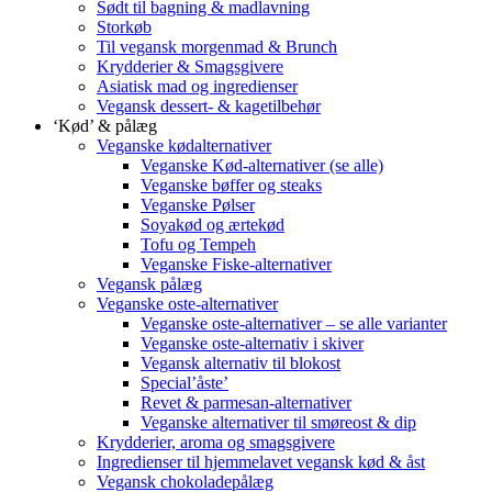
Sødt til bagning & madlavning
Storkøb
Til vegansk morgenmad & Brunch
Krydderier & Smagsgivere
Asiatisk mad og ingredienser
Vegansk dessert- & kagetilbehør
‘Kød’ & pålæg
Veganske kødalternativer
Veganske Kød-alternativer (se alle)
Veganske bøffer og steaks
Veganske Pølser
Soyakød og ærtekød
Tofu og Tempeh
Veganske Fiske-alternativer
Vegansk pålæg
Veganske oste-alternativer
Veganske oste-alternativer – se alle varianter
Veganske oste-alternativ i skiver
Vegansk alternativ til blokost
Special’åste’
Revet & parmesan-alternativer
Veganske alternativer til smøreost & dip
Krydderier, aroma og smagsgivere
Ingredienser til hjemmelavet vegansk kød & åst
Vegansk chokoladepålæg