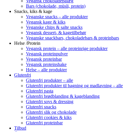
Vegansk chokoladepålæg
Bars (chokolade, müsli, protein)
Snacks, kiks & kage
Veganske snacks – alle produkter
Vegansk kage & kiks
Veganske chips & salte snacks
Vegansk dessert- & kagetilbehør
Veganske snackbars, chokoladebars & proteinbars
Helse /Protein
Vegansk protein – alle proteinrige produkter
Vegansk proteinpulver
Vegansk proteinbar
Vegansk proteinshake
Helse – alle produkter
Glutenfri
Glutenfri produkter – alle
Glutenfri produkter til bagning og madlavning – alle
Glutenfri pasta
Glutenfri brødblanding & kageblanding
Glutenfri sovs & dressing
Glutenfri snacks
Glutenfri slik og chokolade
Glutenfri cookies & kiks
Glutenfri proteinbar
Tilbud