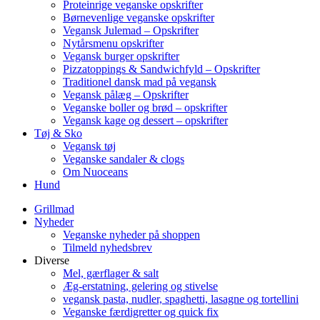
Proteinrige veganske opskrifter
Børnevenlige veganske opskrifter
Vegansk Julemad – Opskrifter
Nytårsmenu opskrifter
Vegansk burger opskrifter
Pizzatoppings & Sandwichfyld – Opskrifter
Traditionel dansk mad på vegansk
Vegansk pålæg – Opskrifter
Veganske boller og brød – opskrifter
Vegansk kage og dessert – opskrifter
Tøj & Sko
Vegansk tøj
Veganske sandaler & clogs
Om Nuoceans
Hund
Grillmad
Nyheder
Veganske nyheder på shoppen
Tilmeld nyhedsbrev
Diverse
Mel, gærflager & salt
Æg-erstatning, gelering og stivelse
vegansk pasta, nudler, spaghetti, lasagne og tortellini
Veganske færdigretter og quick fix