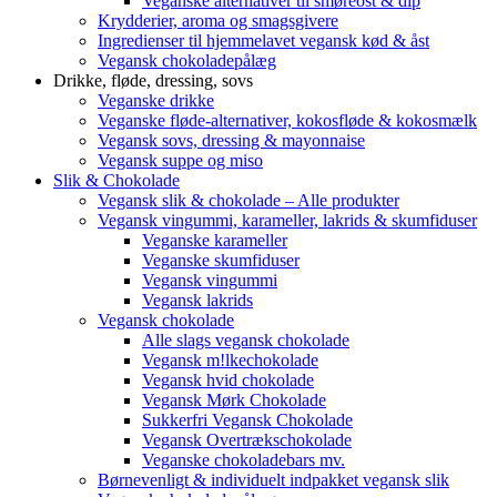
Veganske alternativer til smøreost & dip
Krydderier, aroma og smagsgivere
Ingredienser til hjemmelavet vegansk kød & åst
Vegansk chokoladepålæg
Drikke, fløde, dressing, sovs
Veganske drikke
Veganske fløde-alternativer, kokosfløde & kokosmælk
Vegansk sovs, dressing & mayonnaise
Vegansk suppe og miso
Slik & Chokolade
Vegansk slik & chokolade – Alle produkter
Vegansk vingummi, karameller, lakrids & skumfiduser
Veganske karameller
Veganske skumfiduser
Vegansk vingummi
Vegansk lakrids
Vegansk chokolade
Alle slags vegansk chokolade
Vegansk m!lkechokolade
Vegansk hvid chokolade
Vegansk Mørk Chokolade
Sukkerfri Vegansk Chokolade
Vegansk Overtrækschokolade
Veganske chokoladebars mv.
Børnevenligt & individuelt indpakket vegansk slik