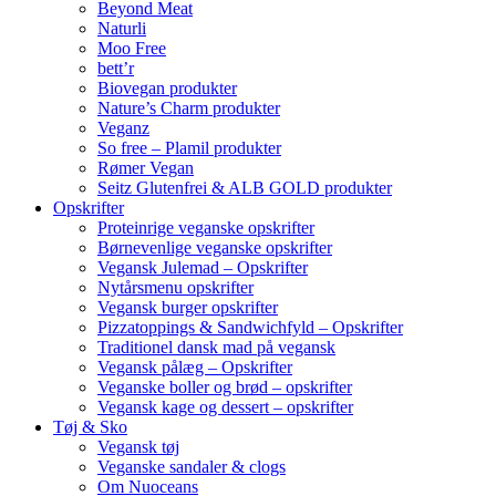
Beyond Meat
Naturli
Moo Free
bett’r
Biovegan produkter
Nature’s Charm produkter
Veganz
So free – Plamil produkter
Rømer Vegan
Seitz Glutenfrei & ALB GOLD produkter
Opskrifter
Proteinrige veganske opskrifter
Børnevenlige veganske opskrifter
Vegansk Julemad – Opskrifter
Nytårsmenu opskrifter
Vegansk burger opskrifter
Pizzatoppings & Sandwichfyld – Opskrifter
Traditionel dansk mad på vegansk
Vegansk pålæg – Opskrifter
Veganske boller og brød – opskrifter
Vegansk kage og dessert – opskrifter
Tøj & Sko
Vegansk tøj
Veganske sandaler & clogs
Om Nuoceans