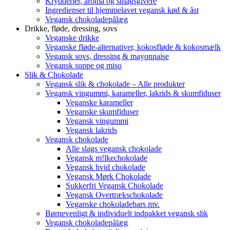
Krydderier, aroma og smagsgivere
Ingredienser til hjemmelavet vegansk kød & åst
Vegansk chokoladepålæg
Drikke, fløde, dressing, sovs
Veganske drikke
Veganske fløde-alternativer, kokosfløde & kokosmælk
Vegansk sovs, dressing & mayonnaise
Vegansk suppe og miso
Slik & Chokolade
Vegansk slik & chokolade – Alle produkter
Vegansk vingummi, karameller, lakrids & skumfiduser
Veganske karameller
Veganske skumfiduser
Vegansk vingummi
Vegansk lakrids
Vegansk chokolade
Alle slags vegansk chokolade
Vegansk m!lkechokolade
Vegansk hvid chokolade
Vegansk Mørk Chokolade
Sukkerfri Vegansk Chokolade
Vegansk Overtrækschokolade
Veganske chokoladebars mv.
Børnevenligt & individuelt indpakket vegansk slik
Vegansk chokoladepålæg