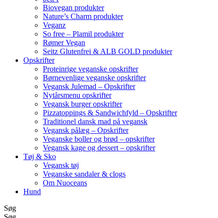
Biovegan produkter
Nature’s Charm produkter
Veganz
So free – Plamil produkter
Rømer Vegan
Seitz Glutenfrei & ALB GOLD produkter
Opskrifter
Proteinrige veganske opskrifter
Børnevenlige veganske opskrifter
Vegansk Julemad – Opskrifter
Nytårsmenu opskrifter
Vegansk burger opskrifter
Pizzatoppings & Sandwichfyld – Opskrifter
Traditionel dansk mad på vegansk
Vegansk pålæg – Opskrifter
Veganske boller og brød – opskrifter
Vegansk kage og dessert – opskrifter
Tøj & Sko
Vegansk tøj
Veganske sandaler & clogs
Om Nuoceans
Hund
Søg
Søg