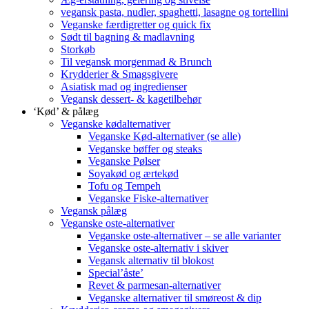
vegansk pasta, nudler, spaghetti, lasagne og tortellini
Veganske færdigretter og quick fix
Sødt til bagning & madlavning
Storkøb
Til vegansk morgenmad & Brunch
Krydderier & Smagsgivere
Asiatisk mad og ingredienser
Vegansk dessert- & kagetilbehør
‘Kød’ & pålæg
Veganske kødalternativer
Veganske Kød-alternativer (se alle)
Veganske bøffer og steaks
Veganske Pølser
Soyakød og ærtekød
Tofu og Tempeh
Veganske Fiske-alternativer
Vegansk pålæg
Veganske oste-alternativer
Veganske oste-alternativer – se alle varianter
Veganske oste-alternativ i skiver
Vegansk alternativ til blokost
Special’åste’
Revet & parmesan-alternativer
Veganske alternativer til smøreost & dip