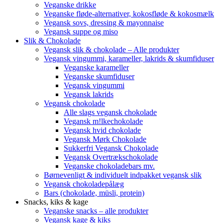
Veganske drikke
Veganske fløde-alternativer, kokosfløde & kokosmælk
Vegansk sovs, dressing & mayonnaise
Vegansk suppe og miso
Slik & Chokolade
Vegansk slik & chokolade – Alle produkter
Vegansk vingummi, karameller, lakrids & skumfiduser
Veganske karameller
Veganske skumfiduser
Vegansk vingummi
Vegansk lakrids
Vegansk chokolade
Alle slags vegansk chokolade
Vegansk m!lkechokolade
Vegansk hvid chokolade
Vegansk Mørk Chokolade
Sukkerfri Vegansk Chokolade
Vegansk Overtrækschokolade
Veganske chokoladebars mv.
Børnevenligt & individuelt indpakket vegansk slik
Vegansk chokoladepålæg
Bars (chokolade, müsli, protein)
Snacks, kiks & kage
Veganske snacks – alle produkter
Vegansk kage & kiks