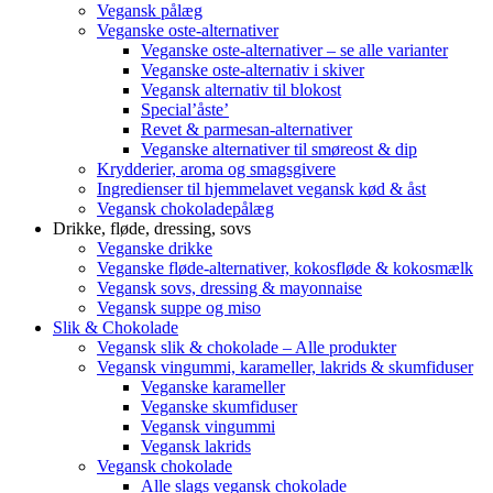
Vegansk pålæg
Veganske oste-alternativer
Veganske oste-alternativer – se alle varianter
Veganske oste-alternativ i skiver
Vegansk alternativ til blokost
Special’åste’
Revet & parmesan-alternativer
Veganske alternativer til smøreost & dip
Krydderier, aroma og smagsgivere
Ingredienser til hjemmelavet vegansk kød & åst
Vegansk chokoladepålæg
Drikke, fløde, dressing, sovs
Veganske drikke
Veganske fløde-alternativer, kokosfløde & kokosmælk
Vegansk sovs, dressing & mayonnaise
Vegansk suppe og miso
Slik & Chokolade
Vegansk slik & chokolade – Alle produkter
Vegansk vingummi, karameller, lakrids & skumfiduser
Veganske karameller
Veganske skumfiduser
Vegansk vingummi
Vegansk lakrids
Vegansk chokolade
Alle slags vegansk chokolade