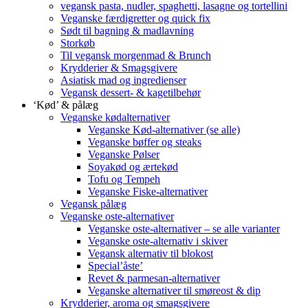
vegansk pasta, nudler, spaghetti, lasagne og tortellini
Veganske færdigretter og quick fix
Sødt til bagning & madlavning
Storkøb
Til vegansk morgenmad & Brunch
Krydderier & Smagsgivere
Asiatisk mad og ingredienser
Vegansk dessert- & kagetilbehør
‘Kød’ & pålæg
Veganske kødalternativer
Veganske Kød-alternativer (se alle)
Veganske bøffer og steaks
Veganske Pølser
Soyakød og ærtekød
Tofu og Tempeh
Veganske Fiske-alternativer
Vegansk pålæg
Veganske oste-alternativer
Veganske oste-alternativer – se alle varianter
Veganske oste-alternativ i skiver
Vegansk alternativ til blokost
Special’åste’
Revet & parmesan-alternativer
Veganske alternativer til smøreost & dip
Krydderier, aroma og smagsgivere