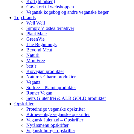
Kort (til hilsen)
Gavekort til webshoppen
Vegansk kogebog og andre veganske bøger
Top brands
Well Well
Simply V ostealternativer
Plant Mate
GreenVie
The Beginnings
Beyond Meat
Naturli
Moo Free
bett’r
Biovegan produkter
Nature’s Charm produkter
Veganz
So free – Plamil produkter
Rømer Vegan
Seitz Glutenfrei & ALB GOLD produkter
Opskrifter
Proteinrige veganske opskrifter
Børnevenlige veganske opskrifter
Vegansk Julemad – Opskrifter
Nytårsmenu opskrifter
Vegansk burger opskrifter