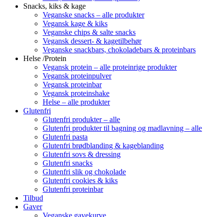
Snacks, kiks & kage
Veganske snacks – alle produkter
Vegansk kage & kiks
Veganske chips & salte snacks
Vegansk dessert- & kagetilbehør
Veganske snackbars, chokoladebars & proteinbars
Helse /Protein
Vegansk protein – alle proteinrige produkter
Vegansk proteinpulver
Vegansk proteinbar
Vegansk proteinshake
Helse – alle produkter
Glutenfri
Glutenfri produkter – alle
Glutenfri produkter til bagning og madlavning – alle
Glutenfri pasta
Glutenfri brødblanding & kageblanding
Glutenfri sovs & dressing
Glutenfri snacks
Glutenfri slik og chokolade
Glutenfri cookies & kiks
Glutenfri proteinbar
Tilbud
Gaver
Veganske gavekurve