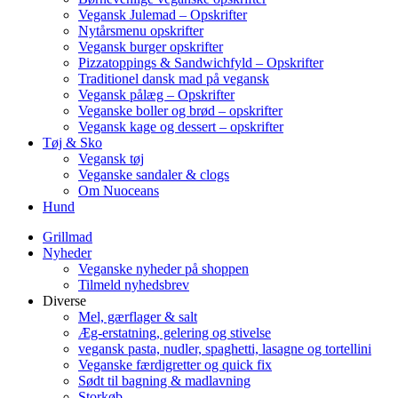
Vegansk Julemad – Opskrifter
Nytårsmenu opskrifter
Vegansk burger opskrifter
Pizzatoppings & Sandwichfyld – Opskrifter
Traditionel dansk mad på vegansk
Vegansk pålæg – Opskrifter
Veganske boller og brød – opskrifter
Vegansk kage og dessert – opskrifter
Tøj & Sko
Vegansk tøj
Veganske sandaler & clogs
Om Nuoceans
Hund
Grillmad
Nyheder
Veganske nyheder på shoppen
Tilmeld nyhedsbrev
Diverse
Mel, gærflager & salt
Æg-erstatning, gelering og stivelse
vegansk pasta, nudler, spaghetti, lasagne og tortellini
Veganske færdigretter og quick fix
Sødt til bagning & madlavning
Storkøb