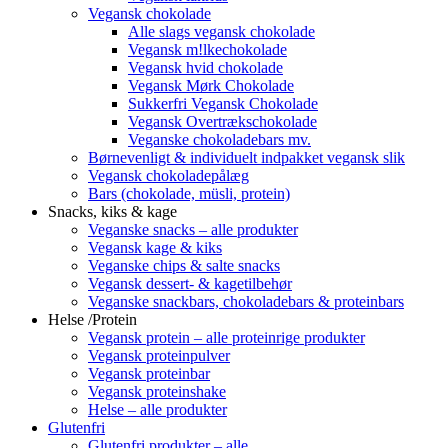
Vegansk chokolade
Alle slags vegansk chokolade
Vegansk m!lkechokolade
Vegansk hvid chokolade
Vegansk Mørk Chokolade
Sukkerfri Vegansk Chokolade
Vegansk Overtrækschokolade
Veganske chokoladebars mv.
Børnevenligt & individuelt indpakket vegansk slik
Vegansk chokoladepålæg
Bars (chokolade, müsli, protein)
Snacks, kiks & kage
Veganske snacks – alle produkter
Vegansk kage & kiks
Veganske chips & salte snacks
Vegansk dessert- & kagetilbehør
Veganske snackbars, chokoladebars & proteinbars
Helse /Protein
Vegansk protein – alle proteinrige produkter
Vegansk proteinpulver
Vegansk proteinbar
Vegansk proteinshake
Helse – alle produkter
Glutenfri
Glutenfri produkter – alle