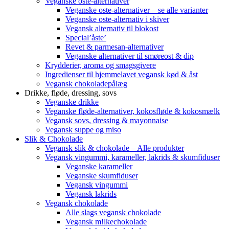
Veganske oste-alternativer
Veganske oste-alternativer – se alle varianter
Veganske oste-alternativ i skiver
Vegansk alternativ til blokost
Special’åste’
Revet & parmesan-alternativer
Veganske alternativer til smøreost & dip
Krydderier, aroma og smagsgivere
Ingredienser til hjemmelavet vegansk kød & åst
Vegansk chokoladepålæg
Drikke, fløde, dressing, sovs
Veganske drikke
Veganske fløde-alternativer, kokosfløde & kokosmælk
Vegansk sovs, dressing & mayonnaise
Vegansk suppe og miso
Slik & Chokolade
Vegansk slik & chokolade – Alle produkter
Vegansk vingummi, karameller, lakrids & skumfiduser
Veganske karameller
Veganske skumfiduser
Vegansk vingummi
Vegansk lakrids
Vegansk chokolade
Alle slags vegansk chokolade
Vegansk m!lkechokolade