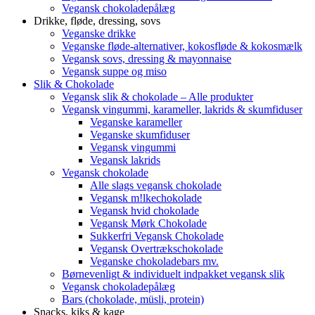
Vegansk chokoladepålæg
Drikke, fløde, dressing, sovs
Veganske drikke
Veganske fløde-alternativer, kokosfløde & kokosmælk
Vegansk sovs, dressing & mayonnaise
Vegansk suppe og miso
Slik & Chokolade
Vegansk slik & chokolade – Alle produkter
Vegansk vingummi, karameller, lakrids & skumfiduser
Veganske karameller
Veganske skumfiduser
Vegansk vingummi
Vegansk lakrids
Vegansk chokolade
Alle slags vegansk chokolade
Vegansk m!lkechokolade
Vegansk hvid chokolade
Vegansk Mørk Chokolade
Sukkerfri Vegansk Chokolade
Vegansk Overtrækschokolade
Veganske chokoladebars mv.
Børnevenligt & individuelt indpakket vegansk slik
Vegansk chokoladepålæg
Bars (chokolade, müsli, protein)
Snacks, kiks & kage