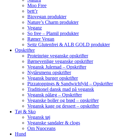
Moo Free
bett’r
Biovegan produkter
Nature’s Charm produkter
Veganz
So free – Plamil produkter
Rømer Vegan
Seitz Glutenfrei & ALB GOLD produkter
Opskrifter
Proteinrige veganske opskrifter
Børnevenlige veganske opskrifter
Vegansk Julemad – Opskrifter
Nytårsmenu opskrifter
Vegansk burger opskrifter
Pizzatoppings & Sandwichfyld – Opskrifter
Traditionel dansk mad på vegansk
Vegansk pålæg – Opskrifter
Veganske boller og brød – opskrifter
Vegansk kage og dessert – opskrifter
Tøj & Sko
Vegansk tøj
Veganske sandaler & clogs
Om Nuoceans
Hund