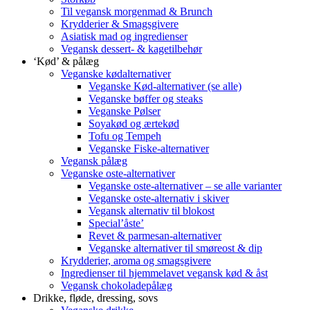
Til vegansk morgenmad & Brunch
Krydderier & Smagsgivere
Asiatisk mad og ingredienser
Vegansk dessert- & kagetilbehør
‘Kød’ & pålæg
Veganske kødalternativer
Veganske Kød-alternativer (se alle)
Veganske bøffer og steaks
Veganske Pølser
Soyakød og ærtekød
Tofu og Tempeh
Veganske Fiske-alternativer
Vegansk pålæg
Veganske oste-alternativer
Veganske oste-alternativer – se alle varianter
Veganske oste-alternativ i skiver
Vegansk alternativ til blokost
Special’åste’
Revet & parmesan-alternativer
Veganske alternativer til smøreost & dip
Krydderier, aroma og smagsgivere
Ingredienser til hjemmelavet vegansk kød & åst
Vegansk chokoladepålæg
Drikke, fløde, dressing, sovs