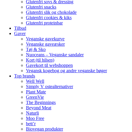
Glutenfri sovs & dressing
Glutenfri snacks
Glutenfri slik og chokolade
Glutenfri cookies & kiks
Glutenfri proteinbar
Tilbud
Gaver
Veganske gavekurve
Veganske gaveæsker
Tøj & Sko
Nuoceans – Veganske sandaler
Kort (til hilsen)
Gavekort til webshoppen
Vegansk kogebog og andre veganske bøger
Top brands
Well Well
Simply V ostealternativer
Plant Mate
GreenVie
The Beginnings
Beyond Meat
Naturli
Moo Free
bett’r
Biovegan produkter