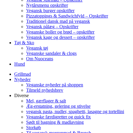
Nytårsmenu opskrifter
Vegansk burger opskrifter
Pizzatoppings & Sandwichfyld – Opskrifter
Traditionel dansk mad på vegansk
Vegansk pålæg – Opskrifter
Veganske boller og brød – opskrifter
Vegansk kage og dessert – opskrifter
Tøj & Sko
Vegansk tøj
Veganske sandaler & clogs
Om Nuoceans
Hund
Grillmad
Nyheder
Veganske nyheder på shoppen
Tilmeld nyhedsbrev
Diverse
Mel, gærflager & salt
Æg-erstatning, gelering og stivelse
vegansk pasta, nudler, spaghetti, lasagne og tortellini
Veganske færdigretter og quick fix
Sødt til bagning & madlavning
Storkøb
Til vegansk morgenmad & Brunch