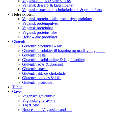
Veganske chips & salte snacks
Vegansk dessert- & kagetilbehør
Veganske snackbars, chokoladebars & proteinbars
Helse /Protein
Vegansk protein – alle proteinrige produkter
Vegansk proteinpulver
Vegansk proteinbar
Vegansk proteinshake
Helse – alle produkter
Glutenfri
Glutenfri produkter – alle
Glutenfri produkter til bagning og madlavning – alle
Glutenfri pasta
Glutenfri brødblanding & kageblanding
Glutenfri sovs & dressing
Glutenfri snacks
Glutenfri slik og chokolade
Glutenfri cookies & kiks
Glutenfri proteinbar
Tilbud
Gaver
Veganske gavekurve
Veganske gaveæsker
Tøj & Sko
Nuoceans – Veganske sandaler