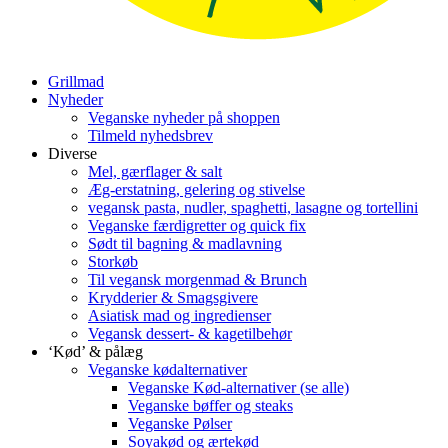
Grillmad
Nyheder
Veganske nyheder på shoppen
Tilmeld nyhedsbrev
Diverse
Mel, gærflager & salt
Æg-erstatning, gelering og stivelse
vegansk pasta, nudler, spaghetti, lasagne og tortellini
Veganske færdigretter og quick fix
Sødt til bagning & madlavning
Storkøb
Til vegansk morgenmad & Brunch
Krydderier & Smagsgivere
Asiatisk mad og ingredienser
Vegansk dessert- & kagetilbehør
‘Kød’ & pålæg
Veganske kødalternativer
Veganske Kød-alternativer (se alle)
Veganske bøffer og steaks
Veganske Pølser
Soyakød og ærtekød