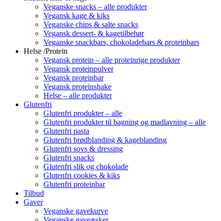
Veganske snacks – alle produkter
Vegansk kage & kiks
Veganske chips & salte snacks
Vegansk dessert- & kagetilbehør
Veganske snackbars, chokoladebars & proteinbars
Helse /Protein
Vegansk protein – alle proteinrige produkter
Vegansk proteinpulver
Vegansk proteinbar
Vegansk proteinshake
Helse – alle produkter
Glutenfri
Glutenfri produkter – alle
Glutenfri produkter til bagning og madlavning – alle
Glutenfri pasta
Glutenfri brødblanding & kageblanding
Glutenfri sovs & dressing
Glutenfri snacks
Glutenfri slik og chokolade
Glutenfri cookies & kiks
Glutenfri proteinbar
Tilbud
Gaver
Veganske gavekurve
Veganske gaveæsker