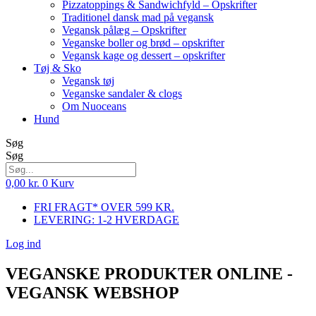
Pizzatoppings & Sandwichfyld – Opskrifter
Traditionel dansk mad på vegansk
Vegansk pålæg – Opskrifter
Veganske boller og brød – opskrifter
Vegansk kage og dessert – opskrifter
Tøj & Sko
Vegansk tøj
Veganske sandaler & clogs
Om Nuoceans
Hund
Søg
Søg
0,00
kr.
0
Kurv
FRI FRAGT* OVER 599 KR.
LEVERING: 1-2 HVERDAGE
Log ind
VEGANSKE PRODUKTER ONLINE -
VEGANSK WEBSHOP