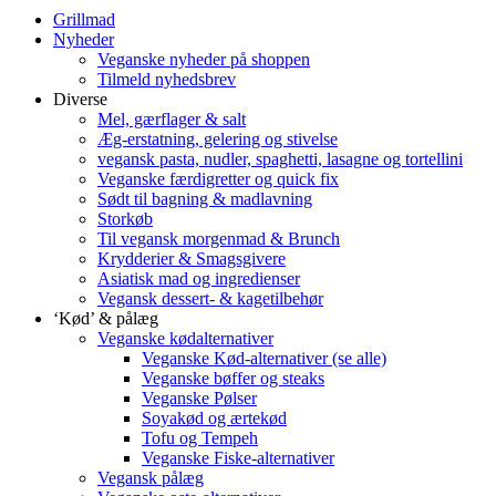
Grillmad
Nyheder
Veganske nyheder på shoppen
Tilmeld nyhedsbrev
Diverse
Mel, gærflager & salt
Æg-erstatning, gelering og stivelse
vegansk pasta, nudler, spaghetti, lasagne og tortellini
Veganske færdigretter og quick fix
Sødt til bagning & madlavning
Storkøb
Til vegansk morgenmad & Brunch
Krydderier & Smagsgivere
Asiatisk mad og ingredienser
Vegansk dessert- & kagetilbehør
‘Kød’ & pålæg
Veganske kødalternativer
Veganske Kød-alternativer (se alle)
Veganske bøffer og steaks
Veganske Pølser
Soyakød og ærtekød
Tofu og Tempeh
Veganske Fiske-alternativer
Vegansk pålæg