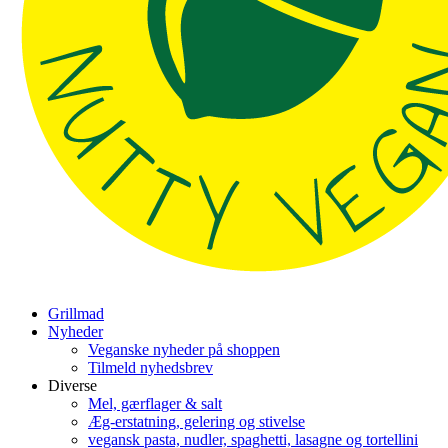
Grillmad
Nyheder
Veganske nyheder på shoppen
Tilmeld nyhedsbrev
Diverse
Mel, gærflager & salt
Æg-erstatning, gelering og stivelse
vegansk pasta, nudler, spaghetti, lasagne og tortellini