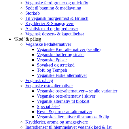
Veganske færdigretter og quick fix
Sødt til bagning & madlavning
Storkøb
Til vegansk morgenmad & Brunch
Krydderier & Smagsgivere
Asiatisk mad og ingredienser
Vegansk dessert- & kagetilbehør
‘Kød’ & pålæg
Veganske kødalternativer
Veganske Kød-alternativer (se alle)
Veganske bøffer og steaks
Veganske Pølser
Soyakød og ærtekød
Tofu og Tempeh
Veganske Fiske-alternativer
Vegansk pålæg
Veganske oste-alternativer
Veganske oste-alternativer – se alle varianter
Veganske oste-alternativ i skiver
Vegansk alternativ til blokost
Special’åste’
Revet & parmesan-alternativer
Veganske alternativer til smøreost & dip
Krydderier, aroma og smagsgivere
Ingredienser til hjemmelavet vegansk kød & åst