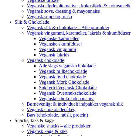
Veganske drikke
Veganske fløde-alternativer, kokosfløde & kokosmælk
Vegansk sovs, dressing & mayonnaise
Vegansk suppe og miso
Slik & Chokolade
Vegansk slik & chokolade – Alle produkter
Vegansk vingummi, karameller, lakrids & skumfiduser
Veganske karameller
Veganske skumfiduser
Vegansk vingummi
Vegansk lakrids
Vegansk chokolade
Alle slags vegansk chokolade
Vegansk m!lkechokolade
Vegansk hvid chokolade
Vegansk Mørk Chokolade
Sukkerfri Vegansk Chokolade
Vegansk Overtrækschokolade
Veganske chokoladebars mv.
Børnevenligt & individuelt indpakket vegansk slik
Vegansk chokoladepålæg
Bars (chokolade, müsli, protein)
Snacks, kiks & kage
Veganske snacks – alle produkter
Vegansk kage & kiks