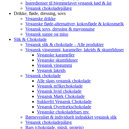
Ingredienser til hjemmelavet vegansk kød & åst
Vegansk chokoladepålæg
Drikke, fløde, dressing, sovs
Veganske drikke
Veganske fløde-alternativer, kokosfløde & kokosmælk
Vegansk sovs, dressing & mayonnaise
Vegansk suppe og miso
Slik & Chokolade
Vegansk slik & chokolade – Alle produkter
Vegansk vingummi, karameller, lakrids & skumfiduser
Veganske karameller
Veganske skumfiduser
Vegansk vingummi
Vegansk lakrids
Vegansk chokolade
Alle slags vegansk chokolade
Vegansk m!lkechokolade
Vegansk hvid chokolade
Vegansk Mørk Chokolade
Sukkerfri Vegansk Chokolade
Vegansk Overtrækschokolade
Veganske chokoladebars mv.
Børnevenligt & individuelt indpakket vegansk slik
Vegansk chokoladepålæg
Bars (chokolade, müsli, protein)