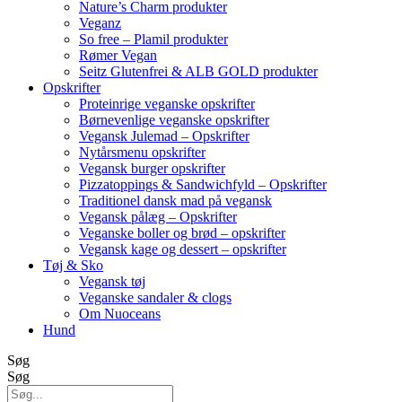
Nature’s Charm produkter
Veganz
So free – Plamil produkter
Rømer Vegan
Seitz Glutenfrei & ALB GOLD produkter
Opskrifter
Proteinrige veganske opskrifter
Børnevenlige veganske opskrifter
Vegansk Julemad – Opskrifter
Nytårsmenu opskrifter
Vegansk burger opskrifter
Pizzatoppings & Sandwichfyld – Opskrifter
Traditionel dansk mad på vegansk
Vegansk pålæg – Opskrifter
Veganske boller og brød – opskrifter
Vegansk kage og dessert – opskrifter
Tøj & Sko
Vegansk tøj
Veganske sandaler & clogs
Om Nuoceans
Hund
Søg
Søg