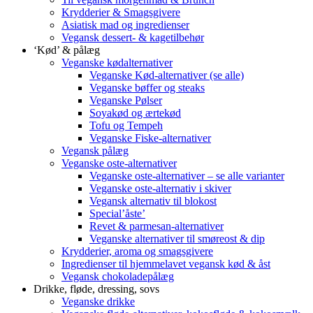
Krydderier & Smagsgivere
Asiatisk mad og ingredienser
Vegansk dessert- & kagetilbehør
‘Kød’ & pålæg
Veganske kødalternativer
Veganske Kød-alternativer (se alle)
Veganske bøffer og steaks
Veganske Pølser
Soyakød og ærtekød
Tofu og Tempeh
Veganske Fiske-alternativer
Vegansk pålæg
Veganske oste-alternativer
Veganske oste-alternativer – se alle varianter
Veganske oste-alternativ i skiver
Vegansk alternativ til blokost
Special’åste’
Revet & parmesan-alternativer
Veganske alternativer til smøreost & dip
Krydderier, aroma og smagsgivere
Ingredienser til hjemmelavet vegansk kød & åst
Vegansk chokoladepålæg
Drikke, fløde, dressing, sovs
Veganske drikke