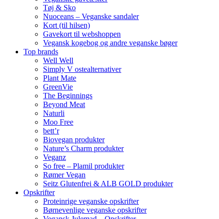
Tøj & Sko
Nuoceans – Veganske sandaler
Kort (til hilsen)
Gavekort til webshoppen
Vegansk kogebog og andre veganske bøger
Top brands
Well Well
Simply V ostealternativer
Plant Mate
GreenVie
The Beginnings
Beyond Meat
Naturli
Moo Free
bett’r
Biovegan produkter
Nature’s Charm produkter
Veganz
So free – Plamil produkter
Rømer Vegan
Seitz Glutenfrei & ALB GOLD produkter
Opskrifter
Proteinrige veganske opskrifter
Børnevenlige veganske opskrifter
Vegansk Julemad – Opskrifter