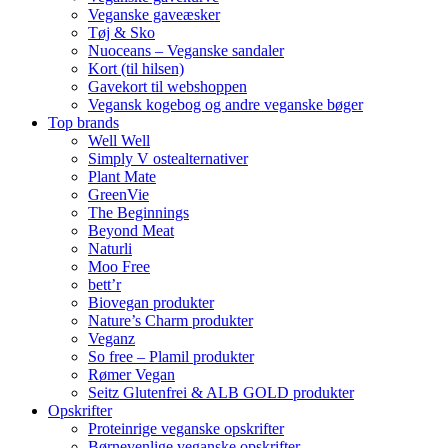
Veganske gaveæsker
Tøj & Sko
Nuoceans – Veganske sandaler
Kort (til hilsen)
Gavekort til webshoppen
Vegansk kogebog og andre veganske bøger
Top brands
Well Well
Simply V ostealternativer
Plant Mate
GreenVie
The Beginnings
Beyond Meat
Naturli
Moo Free
bett’r
Biovegan produkter
Nature’s Charm produkter
Veganz
So free – Plamil produkter
Rømer Vegan
Seitz Glutenfrei & ALB GOLD produkter
Opskrifter
Proteinrige veganske opskrifter
Børnevenlige veganske opskrifter