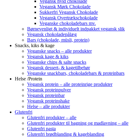
Vegansk hvid chokolade
Vegansk Mørk Chokolade
Sukkerfri Vegansk Chokolade
Vegansk Overtrækschokolade
Veganske chokoladebars mv.
Børnevenligt & individuelt indpakket vegansk slik
Vegansk chokoladepålæg
Bars (chokolade, müsli, protein)
Snacks, kiks & kage
Veganske snacks – alle produkter
Vegansk kage & kiks
Veganske chips & salte snacks
Vegansk dessert- & kagetilbehør
Veganske snackbars, chokoladebars & proteinbars
Helse /Protein
Vegansk protein – alle proteinrige produkter
Vegansk proteinpulver
Vegansk proteinbar
Vegansk proteinshake
Helse – alle produkter
Glutenfri
Glutenfri produkter – alle
Glutenfri produkter til bagning og madlavning – alle
Glutenfri pasta
Glutenfri brødblanding & kageblanding