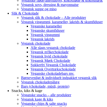
Veganske fløde-alternativer, kokosfløde & kokosmælk
Vegansk sovs, dressing & mayonnaise
Vegansk suppe og miso
Slik & Chokolade
Vegansk slik & chokolade – Alle produkter
Vegansk vingummi, karameller, lakrids & skumfiduser
Veganske karameller
Veganske skumfiduser
Vegansk vingummi
Vegansk lakrids
Vegansk chokolade
Alle slags vegansk chokolade
Vegansk m!lkechokolade
Vegansk hvid chokolade
Vegansk Mørk Chokolade
Sukkerfri Vegansk Chokolade
Vegansk Overtrækschokolade
Veganske chokoladebars mv.
Børnevenligt & individuelt indpakket vegansk slik
Vegansk chokoladepålæg
Bars (chokolade, müsli, protein)
Snacks, kiks & kage
Veganske snacks – alle produkter
Vegansk kage & kiks
Veganske chips & salte snacks