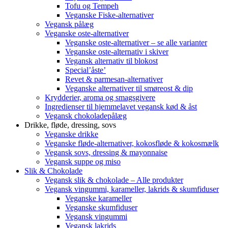
Tofu og Tempeh
Veganske Fiske-alternativer
Vegansk pålæg
Veganske oste-alternativer
Veganske oste-alternativer – se alle varianter
Veganske oste-alternativ i skiver
Vegansk alternativ til blokost
Special’åste’
Revet & parmesan-alternativer
Veganske alternativer til smøreost & dip
Krydderier, aroma og smagsgivere
Ingredienser til hjemmelavet vegansk kød & åst
Vegansk chokoladepålæg
Drikke, fløde, dressing, sovs
Veganske drikke
Veganske fløde-alternativer, kokosfløde & kokosmælk
Vegansk sovs, dressing & mayonnaise
Vegansk suppe og miso
Slik & Chokolade
Vegansk slik & chokolade – Alle produkter
Vegansk vingummi, karameller, lakrids & skumfiduser
Veganske karameller
Veganske skumfiduser
Vegansk vingummi
Vegansk lakrids