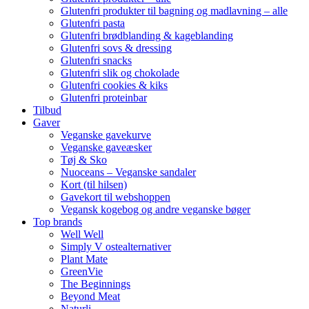
Glutenfri produkter til bagning og madlavning – alle
Glutenfri pasta
Glutenfri brødblanding & kageblanding
Glutenfri sovs & dressing
Glutenfri snacks
Glutenfri slik og chokolade
Glutenfri cookies & kiks
Glutenfri proteinbar
Tilbud
Gaver
Veganske gavekurve
Veganske gaveæsker
Tøj & Sko
Nuoceans – Veganske sandaler
Kort (til hilsen)
Gavekort til webshoppen
Vegansk kogebog og andre veganske bøger
Top brands
Well Well
Simply V ostealternativer
Plant Mate
GreenVie
The Beginnings
Beyond Meat
Naturli