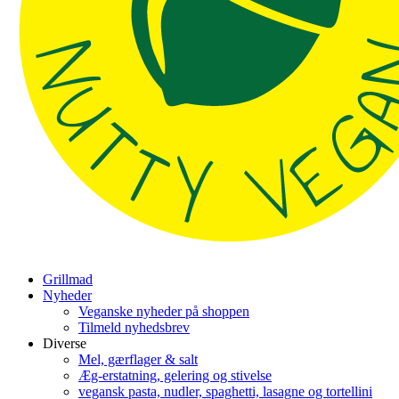
Grillmad
Nyheder
Veganske nyheder på shoppen
Tilmeld nyhedsbrev
Diverse
Mel, gærflager & salt
Æg-erstatning, gelering og stivelse
vegansk pasta, nudler, spaghetti, lasagne og tortellini