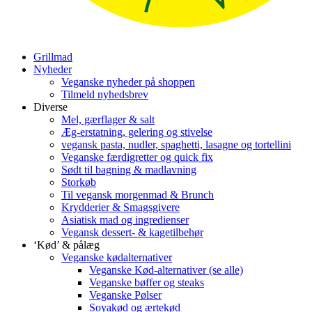
Grillmad
Nyheder
Veganske nyheder på shoppen
Tilmeld nyhedsbrev
Diverse
Mel, gærflager & salt
Æg-erstatning, gelering og stivelse
vegansk pasta, nudler, spaghetti, lasagne og tortellini
Veganske færdigretter og quick fix
Sødt til bagning & madlavning
Storkøb
Til vegansk morgenmad & Brunch
Krydderier & Smagsgivere
Asiatisk mad og ingredienser
Vegansk dessert- & kagetilbehør
‘Kød’ & pålæg
Veganske kødalternativer
Veganske Kød-alternativer (se alle)
Veganske bøffer og steaks
Veganske Pølser
Soyakød og ærtekød