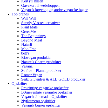
Kort (til hilsen)
Gavekort til webshoppen
Vegansk kogebog og andre veganske bøger
Top brands
Well Well
Simply V ostealternativer
Plant Mate
GreenVie
The Beginnings
Beyond Meat
Naturli
Moo Free
bett’r
Biovegan produkter
Nature’s Charm produkter
Veganz
So free – Plamil produkter
Rømer Vegan
Seitz Glutenfrei & ALB GOLD produkter
Opskrifter
Proteinrige veganske opskrifter
Børnevenlige veganske opskrifter
Vegansk Julemad – Opskrifter
Nytårsmenu opskrifter
Vegansk burger opskrifter