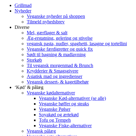
Grillmad
Nyheder
Veganske nyheder på shoppen
Tilmeld nyhedsbrev
Diverse
Mel, gærflager & salt
Æg-erstatning, gelering og stivelse
vegansk pasta, nudler, spaghetti, lasagne og tortellini
Veganske færdigretter og quick fix
Sødt til bagning & madlavning
Storkøb
Til vegansk morgenmad & Brunch
Krydderier & Smagsgivere
Asiatisk mad og ingredienser
Vegansk dessert- & kagetilbehør
‘Kød’ & pålæg
Veganske kødalternativer
Veganske Kød-alternativer (se alle)
Veganske bøffer og steaks
Veganske Pølser
Soyakød og ærtekød
Tofu og Tempeh
Veganske Fiske-alternativer
Vegansk pålæg