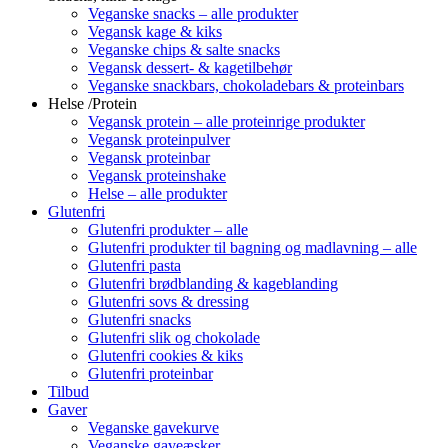
Veganske snacks – alle produkter
Vegansk kage & kiks
Veganske chips & salte snacks
Vegansk dessert- & kagetilbehør
Veganske snackbars, chokoladebars & proteinbars
Helse /Protein
Vegansk protein – alle proteinrige produkter
Vegansk proteinpulver
Vegansk proteinbar
Vegansk proteinshake
Helse – alle produkter
Glutenfri
Glutenfri produkter – alle
Glutenfri produkter til bagning og madlavning – alle
Glutenfri pasta
Glutenfri brødblanding & kageblanding
Glutenfri sovs & dressing
Glutenfri snacks
Glutenfri slik og chokolade
Glutenfri cookies & kiks
Glutenfri proteinbar
Tilbud
Gaver
Veganske gavekurve
Veganske gaveæsker