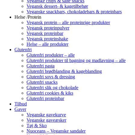
Veganske chips & salte snacks
Vegansk dessert- & kagetilbehør
Veganske snackbars, chokoladebars & proteinbars
Helse /Protein
Vegansk protein – alle proteinrige produkter
Vegansk proteinpulver
Vegansk proteinbar
Vegansk proteinshake
Helse – alle produkter
Glutenfri
Glutenfri produkter – alle
Glutenfri produkter til bagning og madlavning – alle
Glutenfri pasta
Glutenfri brødblanding & kageblanding
Glutenfri sovs & dressing
Glutenfri snacks
Glutenfri slik og chokolade
Glutenfri cookies & kiks
Glutenfri proteinbar
Tilbud
Gaver
Veganske gavekurve
Veganske gaveæsker
Tøj & Sko
Nuoceans – Veganske sandaler