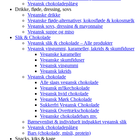
Vegansk chokoladepålæg
Drikke, fløde, dressing, sovs
Veganske drikke
Veganske fløde-alternativer, kokosfløde & kokosmælk
Vegansk sovs, dressing & mayonnaise
Vegansk suppe og miso
Slik & Chokolade
Vegansk slik & chokolade – Alle produkter
Vegansk vingummi, karameller, lakrids & skumfiduser
Veganske karameller
Veganske skumfiduser
Vegansk vingummi
Vegansk lakrids
Vegansk chokolade
Alle slags vegansk chokolade
Vegansk m!lkechokolade
Vegansk hvid chokolade
Vegansk Mørk Chokolade
Sukkerfri Vegansk Chokolade
Vegansk Overtrækschokolade
Veganske chokoladebars mv.
Børnevenligt & individuelt indpakket vegansk slik
Vegansk chokoladepålæg
Bars (chokolade, müsli, protein)
Snacks, kiks & kage