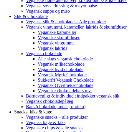
Veganske fløde-alternativer, kokosfløde & kokosmælk
Vegansk sovs, dressing & mayonnaise
Vegansk suppe og miso
Slik & Chokolade
Vegansk slik & chokolade – Alle produkter
Vegansk vingummi, karameller, lakrids & skumfiduser
Veganske karameller
Veganske skumfiduser
Vegansk vingummi
Vegansk lakrids
Vegansk chokolade
Alle slags vegansk chokolade
Vegansk m!lkechokolade
Vegansk hvid chokolade
Vegansk Mørk Chokolade
Sukkerfri Vegansk Chokolade
Vegansk Overtrækschokolade
Veganske chokoladebars mv.
Børnevenligt & individuelt indpakket vegansk slik
Vegansk chokoladepålæg
Bars (chokolade, müsli, protein)
Snacks, kiks & kage
Veganske snacks – alle produkter
Vegansk kage & kiks
Veganske chips & salte snacks