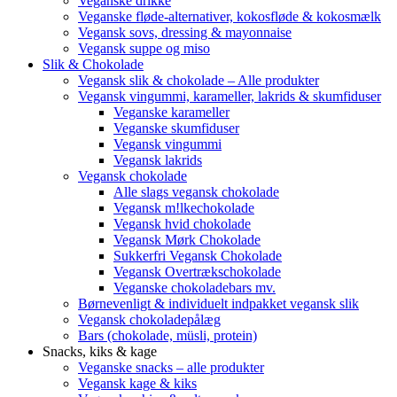
Veganske drikke
Veganske fløde-alternativer, kokosfløde & kokosmælk
Vegansk sovs, dressing & mayonnaise
Vegansk suppe og miso
Slik & Chokolade
Vegansk slik & chokolade – Alle produkter
Vegansk vingummi, karameller, lakrids & skumfiduser
Veganske karameller
Veganske skumfiduser
Vegansk vingummi
Vegansk lakrids
Vegansk chokolade
Alle slags vegansk chokolade
Vegansk m!lkechokolade
Vegansk hvid chokolade
Vegansk Mørk Chokolade
Sukkerfri Vegansk Chokolade
Vegansk Overtrækschokolade
Veganske chokoladebars mv.
Børnevenligt & individuelt indpakket vegansk slik
Vegansk chokoladepålæg
Bars (chokolade, müsli, protein)
Snacks, kiks & kage
Veganske snacks – alle produkter
Vegansk kage & kiks