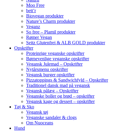
Moo Free
bett’r
Biovegan produkter
Nature’s Charm produkter
Veganz
So free – Plamil produkter
Rømer Vegan
Seitz Glutenfrei & ALB GOLD produkter
Opskrifter
Proteinrige veganske opskrifter
Børnevenlige veganske opskrifter
Vegansk Julemad – Opskrifter
Nytårsmenu opskrifter
Vegansk burger opskrifter
Pizzatoppings & Sandwichfyld – Opskrifter
Traditionel dansk mad på vegansk
Vegansk pålæg – Opskrifter
Veganske boller og brød – opskrifter
Vegansk kage og dessert – opskrifter
Tøj & Sko
Vegansk tøj
Veganske sandaler & clogs
Om Nuoceans
Hund