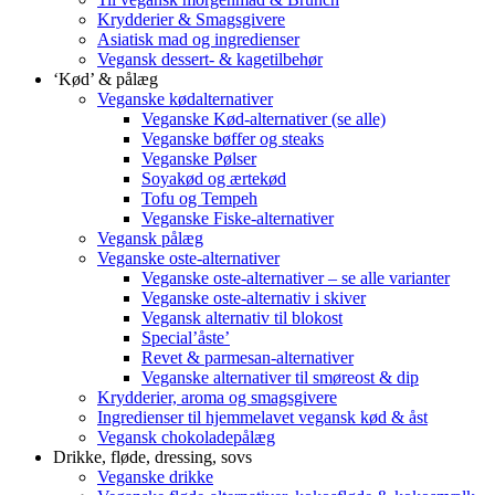
Krydderier & Smagsgivere
Asiatisk mad og ingredienser
Vegansk dessert- & kagetilbehør
‘Kød’ & pålæg
Veganske kødalternativer
Veganske Kød-alternativer (se alle)
Veganske bøffer og steaks
Veganske Pølser
Soyakød og ærtekød
Tofu og Tempeh
Veganske Fiske-alternativer
Vegansk pålæg
Veganske oste-alternativer
Veganske oste-alternativer – se alle varianter
Veganske oste-alternativ i skiver
Vegansk alternativ til blokost
Special’åste’
Revet & parmesan-alternativer
Veganske alternativer til smøreost & dip
Krydderier, aroma og smagsgivere
Ingredienser til hjemmelavet vegansk kød & åst
Vegansk chokoladepålæg
Drikke, fløde, dressing, sovs
Veganske drikke