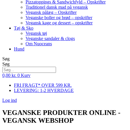
Pizzatoppings & Sandwichfyld – Opskrifter
Traditionel dansk mad på vegansk
Vegansk pålæg – Opskrifter
Veganske boller og brød – opskrifter
Vegansk kage og dessert – opskrifter
Tøj & Sko
Vegansk tøj
Veganske sandaler & clogs
Om Nuoceans
Hund
Søg
Søg
0,00
kr.
0
Kurv
FRI FRAGT* OVER 599 KR.
LEVERING: 1-2 HVERDAGE
Log ind
VEGANSKE PRODUKTER ONLINE -
VEGANSK WEBSHOP