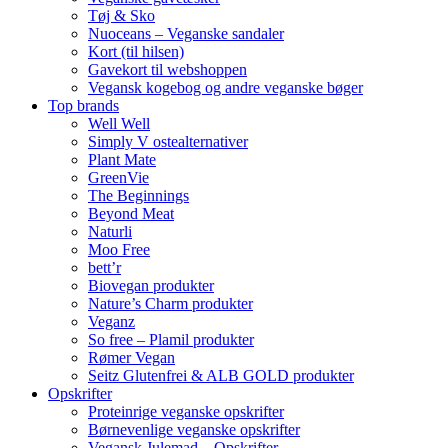
Tøj & Sko
Nuoceans – Veganske sandaler
Kort (til hilsen)
Gavekort til webshoppen
Vegansk kogebog og andre veganske bøger
Top brands
Well Well
Simply V ostealternativer
Plant Mate
GreenVie
The Beginnings
Beyond Meat
Naturli
Moo Free
bett’r
Biovegan produkter
Nature’s Charm produkter
Veganz
So free – Plamil produkter
Rømer Vegan
Seitz Glutenfrei & ALB GOLD produkter
Opskrifter
Proteinrige veganske opskrifter
Børnevenlige veganske opskrifter
Vegansk Julemad – Opskrifter