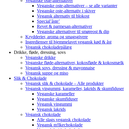
Veganske oste-alternativer
Veganske oste-alternativer – se alle varianter
Veganske oste-alternativ i skiver
Vegansk alternativ til blokost
Special’åste’
Revet & parmesan-alternativer
Veganske alternativer til smøreost & dip
Krydderier, aroma og smagsgivere
Ingredienser til hjemmelavet vegansk kød & åst
Vegansk chokoladepålæg
Drikke, fløde, dressing, sovs
Veganske drikke
Veganske fløde-alternativer, kokosfløde & kokosmælk
Vegansk sovs, dressing & mayonnaise
Vegansk suppe og miso
Slik & Chokolade
Vegansk slik & chokolade – Alle produkter
Vegansk vingummi, karameller, lakrids & skumfiduser
Veganske karameller
Veganske skumfiduser
Vegansk vingummi
Vegansk lakrids
Vegansk chokolade
Alle slags vegansk chokolade
Vegansk m!lkechokolade