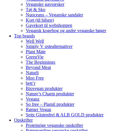
Veganske gaveæsker
Tøj & Sko
Nuoceans – Veganske sandaler
Kort (til hilsen)
Gavekort til webshoppen
Vegansk kogebog og andre veganske bøger
Top brands
Well Well
Simply V ostealternativer
Plant Mate
GreenVie
The Beginnings
Beyond Meat
Naturli
Moo Free
bett’r
Biovegan produkter
Nature’s Charm produkter
Veganz
So free – Plamil produkter
Rømer Vegan
Seitz Glutenfrei & ALB GOLD produkter
Opskrifter
Proteinrige veganske opskrifter
Børnevenlige veganske opskrifter