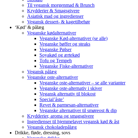
Til vegansk morgenmad & Brunch
Krydderier & Smagsgivere
Asiatisk mad og ingredienser
Vegansk dessert- & kagetilbehør
‘Kød’ & pålæg
Veganske kødalternativer
Veganske Kød-alternativer (se alle)
Veganske bøffer og steaks
Veganske Pølser
Soyakød og ærtekød
Tofu og Tempeh
Veganske Fiske-alternativer
Vegansk pålæg
Veganske oste-alternativer
Veganske oste-alternativer – se alle varianter
Veganske oste-alternativ i skiver
Vegansk alternativ til blokost
Special’åste’
Revet & parmesan-alternativer
Veganske alternativer til smøreost & dip
Krydderier, aroma og smagsgivere
Ingredienser til hjemmelavet vegansk kød & åst
Vegansk chokoladepålæg
Drikke, fløde, dressing, sovs