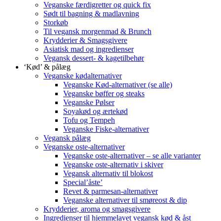
Veganske færdigretter og quick fix
Sødt til bagning & madlavning
Storkøb
Til vegansk morgenmad & Brunch
Krydderier & Smagsgivere
Asiatisk mad og ingredienser
Vegansk dessert- & kagetilbehør
‘Kød’ & pålæg
Veganske kødalternativer
Veganske Kød-alternativer (se alle)
Veganske bøffer og steaks
Veganske Pølser
Soyakød og ærtekød
Tofu og Tempeh
Veganske Fiske-alternativer
Vegansk pålæg
Veganske oste-alternativer
Veganske oste-alternativer – se alle varianter
Veganske oste-alternativ i skiver
Vegansk alternativ til blokost
Special’åste’
Revet & parmesan-alternativer
Veganske alternativer til smøreost & dip
Krydderier, aroma og smagsgivere
Ingredienser til hjemmelavet vegansk kød & åst