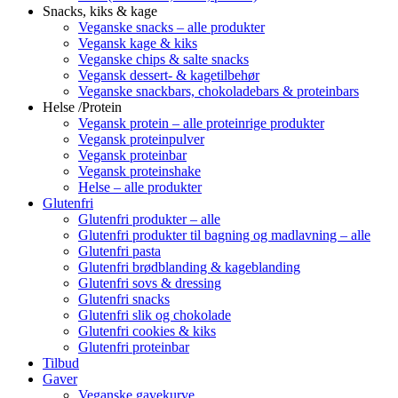
Snacks, kiks & kage
Veganske snacks – alle produkter
Vegansk kage & kiks
Veganske chips & salte snacks
Vegansk dessert- & kagetilbehør
Veganske snackbars, chokoladebars & proteinbars
Helse /Protein
Vegansk protein – alle proteinrige produkter
Vegansk proteinpulver
Vegansk proteinbar
Vegansk proteinshake
Helse – alle produkter
Glutenfri
Glutenfri produkter – alle
Glutenfri produkter til bagning og madlavning – alle
Glutenfri pasta
Glutenfri brødblanding & kageblanding
Glutenfri sovs & dressing
Glutenfri snacks
Glutenfri slik og chokolade
Glutenfri cookies & kiks
Glutenfri proteinbar
Tilbud
Gaver
Veganske gavekurve