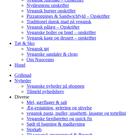
Nytårsmenu opskrifter
Vegansk burger opskrifter
Pizzatoppings & Sandwichfyld – Opskrifter
Traditionel dansk mad på vegansk
Vegansk pålæg – Opskrifter
Veganske boller og brød – opskrifter
Vegansk kage og dessert – opskrifter
Tøj & Sko
Vegansk tøj
Veganske sandaler & clogs
Om Nuoceans
Hund
Grillmad
Nyheder
Veganske nyheder på shoppen
Tilmeld nyhedsbrev
Diverse
Mel, gærflager & salt
Æg-erstatning, gelering og stivelse
vegansk pasta, nudler, spaghetti, lasagne og tortellini
Veganske færdigretter og quick fix
Sødt til bagning & madlavning
Storkøb
Til vegansk morgenmad & Brunch