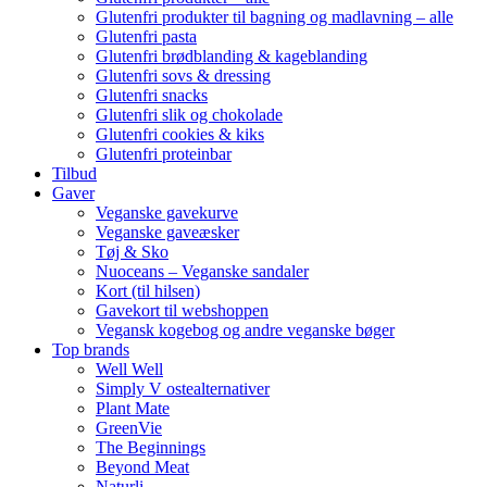
Glutenfri produkter til bagning og madlavning – alle
Glutenfri pasta
Glutenfri brødblanding & kageblanding
Glutenfri sovs & dressing
Glutenfri snacks
Glutenfri slik og chokolade
Glutenfri cookies & kiks
Glutenfri proteinbar
Tilbud
Gaver
Veganske gavekurve
Veganske gaveæsker
Tøj & Sko
Nuoceans – Veganske sandaler
Kort (til hilsen)
Gavekort til webshoppen
Vegansk kogebog og andre veganske bøger
Top brands
Well Well
Simply V ostealternativer
Plant Mate
GreenVie
The Beginnings
Beyond Meat
Naturli