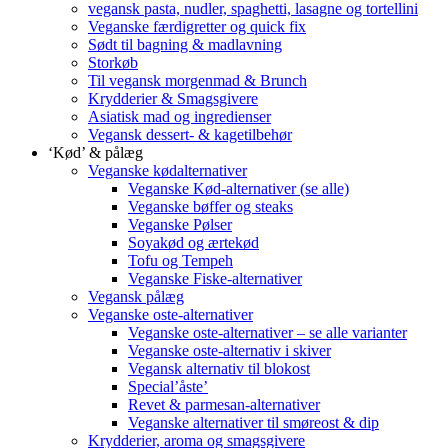
vegansk pasta, nudler, spaghetti, lasagne og tortellini
Veganske færdigretter og quick fix
Sødt til bagning & madlavning
Storkøb
Til vegansk morgenmad & Brunch
Krydderier & Smagsgivere
Asiatisk mad og ingredienser
Vegansk dessert- & kagetilbehør
‘Kød’ & pålæg
Veganske kødalternativer
Veganske Kød-alternativer (se alle)
Veganske bøffer og steaks
Veganske Pølser
Soyakød og ærtekød
Tofu og Tempeh
Veganske Fiske-alternativer
Vegansk pålæg
Veganske oste-alternativer
Veganske oste-alternativer – se alle varianter
Veganske oste-alternativ i skiver
Vegansk alternativ til blokost
Special’åste’
Revet & parmesan-alternativer
Veganske alternativer til smøreost & dip
Krydderier, aroma og smagsgivere