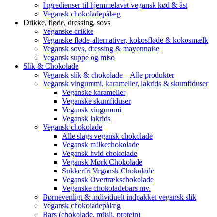
Ingredienser til hjemmelavet vegansk kød & åst
Vegansk chokoladepålæg
Drikke, fløde, dressing, sovs
Veganske drikke
Veganske fløde-alternativer, kokosfløde & kokosmælk
Vegansk sovs, dressing & mayonnaise
Vegansk suppe og miso
Slik & Chokolade
Vegansk slik & chokolade – Alle produkter
Vegansk vingummi, karameller, lakrids & skumfiduser
Veganske karameller
Veganske skumfiduser
Vegansk vingummi
Vegansk lakrids
Vegansk chokolade
Alle slags vegansk chokolade
Vegansk m!lkechokolade
Vegansk hvid chokolade
Vegansk Mørk Chokolade
Sukkerfri Vegansk Chokolade
Vegansk Overtrækschokolade
Veganske chokoladebars mv.
Børnevenligt & individuelt indpakket vegansk slik
Vegansk chokoladepålæg
Bars (chokolade, müsli, protein)