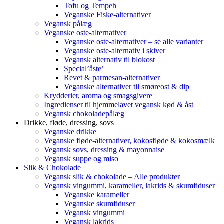
Tofu og Tempeh
Veganske Fiske-alternativer
Vegansk pålæg
Veganske oste-alternativer
Veganske oste-alternativer – se alle varianter
Veganske oste-alternativ i skiver
Vegansk alternativ til blokost
Special’åste’
Revet & parmesan-alternativer
Veganske alternativer til smøreost & dip
Krydderier, aroma og smagsgivere
Ingredienser til hjemmelavet vegansk kød & åst
Vegansk chokoladepålæg
Drikke, fløde, dressing, sovs
Veganske drikke
Veganske fløde-alternativer, kokosfløde & kokosmælk
Vegansk sovs, dressing & mayonnaise
Vegansk suppe og miso
Slik & Chokolade
Vegansk slik & chokolade – Alle produkter
Vegansk vingummi, karameller, lakrids & skumfiduser
Veganske karameller
Veganske skumfiduser
Vegansk vingummi
Vegansk lakrids