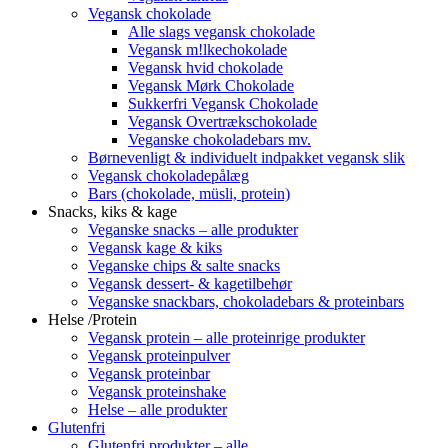
Vegansk chokolade
Alle slags vegansk chokolade
Vegansk m!lkechokolade
Vegansk hvid chokolade
Vegansk Mørk Chokolade
Sukkerfri Vegansk Chokolade
Vegansk Overtrækschokolade
Veganske chokoladebars mv.
Børnevenligt & individuelt indpakket vegansk slik
Vegansk chokoladepålæg
Bars (chokolade, müsli, protein)
Snacks, kiks & kage
Veganske snacks – alle produkter
Vegansk kage & kiks
Veganske chips & salte snacks
Vegansk dessert- & kagetilbehør
Veganske snackbars, chokoladebars & proteinbars
Helse /Protein
Vegansk protein – alle proteinrige produkter
Vegansk proteinpulver
Vegansk proteinbar
Vegansk proteinshake
Helse – alle produkter
Glutenfri
Glutenfri produkter – alle