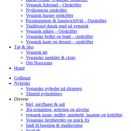
Vegansk Julemad – Opskrifter
Nytårsmenu opskrifter
Vegansk burger opskrifter
Pizzatoppings & Sandwichfyld – Opskrifter
Traditionel dansk mad på vegansk
Vegansk pålæg – Opskrifter
Veganske boller og brød – opskrifter
Vegansk kage og dessert – opskrifter
Tøj & Sko
Vegansk tøj
Veganske sandaler & clogs
Om Nuoceans
Hund
Grillmad
Nyheder
Veganske nyheder på shoppen
Tilmeld nyhedsbrev
Diverse
Mel, gærflager & salt
Æg-erstatning, gelering og stivelse
vegansk pasta, nudler, spaghetti, lasagne og tortellini
Veganske færdigretter og quick fix
Sødt til bagning & madlavning
Storkøb