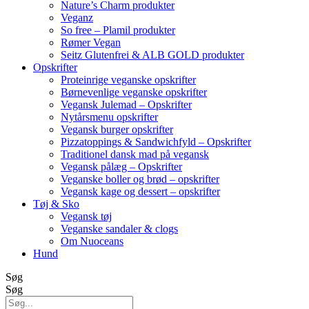
Nature’s Charm produkter
Veganz
So free – Plamil produkter
Rømer Vegan
Seitz Glutenfrei & ALB GOLD produkter
Opskrifter
Proteinrige veganske opskrifter
Børnevenlige veganske opskrifter
Vegansk Julemad – Opskrifter
Nytårsmenu opskrifter
Vegansk burger opskrifter
Pizzatoppings & Sandwichfyld – Opskrifter
Traditionel dansk mad på vegansk
Vegansk pålæg – Opskrifter
Veganske boller og brød – opskrifter
Vegansk kage og dessert – opskrifter
Tøj & Sko
Vegansk tøj
Veganske sandaler & clogs
Om Nuoceans
Hund
Søg
Søg