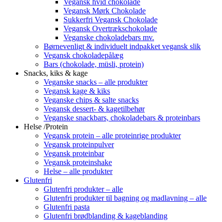
Vegansk hvid chokolade
Vegansk Mørk Chokolade
Sukkerfri Vegansk Chokolade
Vegansk Overtrækschokolade
Veganske chokoladebars mv.
Børnevenligt & individuelt indpakket vegansk slik
Vegansk chokoladepålæg
Bars (chokolade, müsli, protein)
Snacks, kiks & kage
Veganske snacks – alle produkter
Vegansk kage & kiks
Veganske chips & salte snacks
Vegansk dessert- & kagetilbehør
Veganske snackbars, chokoladebars & proteinbars
Helse /Protein
Vegansk protein – alle proteinrige produkter
Vegansk proteinpulver
Vegansk proteinbar
Vegansk proteinshake
Helse – alle produkter
Glutenfri
Glutenfri produkter – alle
Glutenfri produkter til bagning og madlavning – alle
Glutenfri pasta
Glutenfri brødblanding & kageblanding