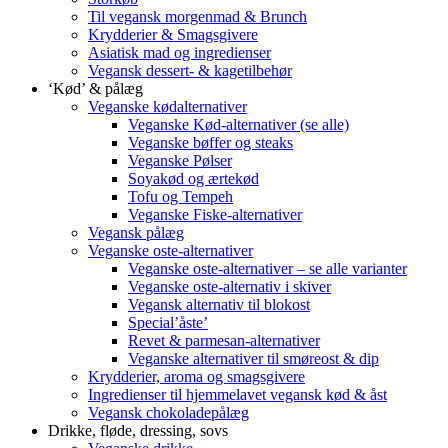
Til vegansk morgenmad & Brunch
Krydderier & Smagsgivere
Asiatisk mad og ingredienser
Vegansk dessert- & kagetilbehør
‘Kød’ & pålæg
Veganske kødalternativer
Veganske Kød-alternativer (se alle)
Veganske bøffer og steaks
Veganske Pølser
Soyakød og ærtekød
Tofu og Tempeh
Veganske Fiske-alternativer
Vegansk pålæg
Veganske oste-alternativer
Veganske oste-alternativer – se alle varianter
Veganske oste-alternativ i skiver
Vegansk alternativ til blokost
Special’åste’
Revet & parmesan-alternativer
Veganske alternativer til smøreost & dip
Krydderier, aroma og smagsgivere
Ingredienser til hjemmelavet vegansk kød & åst
Vegansk chokoladepålæg
Drikke, fløde, dressing, sovs