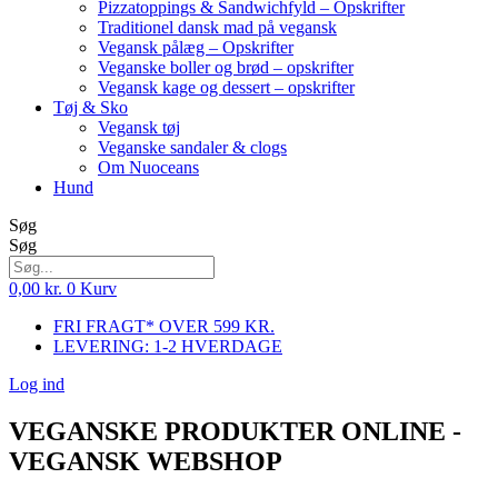
Pizzatoppings & Sandwichfyld – Opskrifter
Traditionel dansk mad på vegansk
Vegansk pålæg – Opskrifter
Veganske boller og brød – opskrifter
Vegansk kage og dessert – opskrifter
Tøj & Sko
Vegansk tøj
Veganske sandaler & clogs
Om Nuoceans
Hund
Søg
Søg
0,00
kr.
0
Kurv
FRI FRAGT* OVER 599 KR.
LEVERING: 1-2 HVERDAGE
Log ind
VEGANSKE PRODUKTER ONLINE -
VEGANSK WEBSHOP