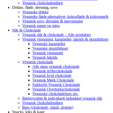
Vegansk chokoladepålæg
Drikke, fløde, dressing, sovs
Veganske drikke
Veganske fløde-alternativer, kokosfløde & kokosmælk
Vegansk sovs, dressing & mayonnaise
Vegansk suppe og miso
Slik & Chokolade
Vegansk slik & chokolade – Alle produkter
Vegansk vingummi, karameller, lakrids & skumfiduser
Veganske karameller
Veganske skumfiduser
Vegansk vingummi
Vegansk lakrids
Vegansk chokolade
Alle slags vegansk chokolade
Vegansk m!lkechokolade
Vegansk hvid chokolade
Vegansk Mørk Chokolade
Sukkerfri Vegansk Chokolade
Vegansk Overtrækschokolade
Veganske chokoladebars mv.
Børnevenligt & individuelt indpakket vegansk slik
Vegansk chokoladepålæg
Bars (chokolade, müsli, protein)
Snacks, kiks & kage