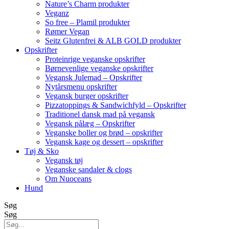
Nature’s Charm produkter
Veganz
So free – Plamil produkter
Rømer Vegan
Seitz Glutenfrei & ALB GOLD produkter
Opskrifter
Proteinrige veganske opskrifter
Børnevenlige veganske opskrifter
Vegansk Julemad – Opskrifter
Nytårsmenu opskrifter
Vegansk burger opskrifter
Pizzatoppings & Sandwichfyld – Opskrifter
Traditionel dansk mad på vegansk
Vegansk pålæg – Opskrifter
Veganske boller og brød – opskrifter
Vegansk kage og dessert – opskrifter
Tøj & Sko
Vegansk tøj
Veganske sandaler & clogs
Om Nuoceans
Hund
Søg
Søg