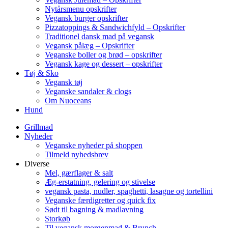
Nytårsmenu opskrifter
Vegansk burger opskrifter
Pizzatoppings & Sandwichfyld – Opskrifter
Traditionel dansk mad på vegansk
Vegansk pålæg – Opskrifter
Veganske boller og brød – opskrifter
Vegansk kage og dessert – opskrifter
Tøj & Sko
Vegansk tøj
Veganske sandaler & clogs
Om Nuoceans
Hund
Grillmad
Nyheder
Veganske nyheder på shoppen
Tilmeld nyhedsbrev
Diverse
Mel, gærflager & salt
Æg-erstatning, gelering og stivelse
vegansk pasta, nudler, spaghetti, lasagne og tortellini
Veganske færdigretter og quick fix
Sødt til bagning & madlavning
Storkøb
Til vegansk morgenmad & Brunch