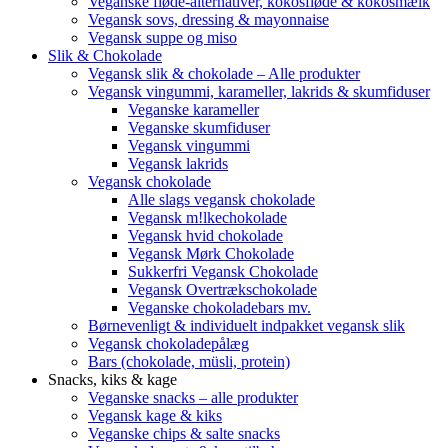
Veganske fløde-alternativer, kokosfløde & kokosmælk
Vegansk sovs, dressing & mayonnaise
Vegansk suppe og miso
Slik & Chokolade
Vegansk slik & chokolade – Alle produkter
Vegansk vingummi, karameller, lakrids & skumfiduser
Veganske karameller
Veganske skumfiduser
Vegansk vingummi
Vegansk lakrids
Vegansk chokolade
Alle slags vegansk chokolade
Vegansk m!lkechokolade
Vegansk hvid chokolade
Vegansk Mørk Chokolade
Sukkerfri Vegansk Chokolade
Vegansk Overtrækschokolade
Veganske chokoladebars mv.
Børnevenligt & individuelt indpakket vegansk slik
Vegansk chokoladepålæg
Bars (chokolade, müsli, protein)
Snacks, kiks & kage
Veganske snacks – alle produkter
Vegansk kage & kiks
Veganske chips & salte snacks