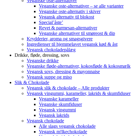
Veganske oste-alternativer
Veganske oste-alternativer – se alle varianter
Veganske oste-alternativ i skiver
Vegansk alternativ til blokost
Special’åste’
Revet & parmesan-alternativer
Veganske alternativer til smøreost & dip
Krydderier, aroma og smagsgivere
Ingredienser til hjemmelavet vegansk kød & åst
Vegansk chokoladepålæg
Drikke, fløde, dressing, sovs
Veganske drikke
Veganske fløde-alternativer, kokosfløde & kokosmælk
Vegansk sovs, dressing & mayonnaise
Vegansk suppe og miso
Slik & Chokolade
Vegansk slik & chokolade – Alle produkter
Vegansk vingummi, karameller, lakrids & skumfiduser
Veganske karameller
Veganske skumfiduser
Vegansk vingummi
Vegansk lakrids
Vegansk chokolade
Alle slags vegansk chokolade
Vegansk m!lkechokolade