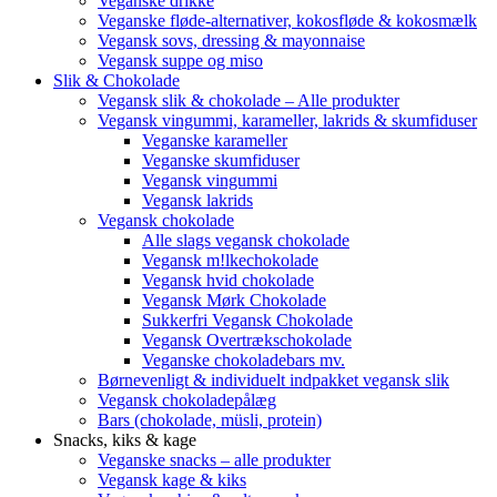
Veganske drikke
Veganske fløde-alternativer, kokosfløde & kokosmælk
Vegansk sovs, dressing & mayonnaise
Vegansk suppe og miso
Slik & Chokolade
Vegansk slik & chokolade – Alle produkter
Vegansk vingummi, karameller, lakrids & skumfiduser
Veganske karameller
Veganske skumfiduser
Vegansk vingummi
Vegansk lakrids
Vegansk chokolade
Alle slags vegansk chokolade
Vegansk m!lkechokolade
Vegansk hvid chokolade
Vegansk Mørk Chokolade
Sukkerfri Vegansk Chokolade
Vegansk Overtrækschokolade
Veganske chokoladebars mv.
Børnevenligt & individuelt indpakket vegansk slik
Vegansk chokoladepålæg
Bars (chokolade, müsli, protein)
Snacks, kiks & kage
Veganske snacks – alle produkter
Vegansk kage & kiks