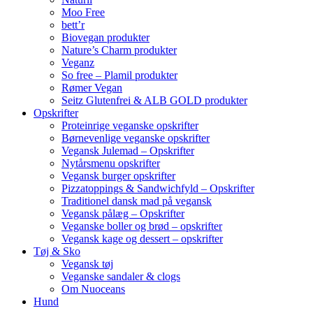
Moo Free
bett’r
Biovegan produkter
Nature’s Charm produkter
Veganz
So free – Plamil produkter
Rømer Vegan
Seitz Glutenfrei & ALB GOLD produkter
Opskrifter
Proteinrige veganske opskrifter
Børnevenlige veganske opskrifter
Vegansk Julemad – Opskrifter
Nytårsmenu opskrifter
Vegansk burger opskrifter
Pizzatoppings & Sandwichfyld – Opskrifter
Traditionel dansk mad på vegansk
Vegansk pålæg – Opskrifter
Veganske boller og brød – opskrifter
Vegansk kage og dessert – opskrifter
Tøj & Sko
Vegansk tøj
Veganske sandaler & clogs
Om Nuoceans
Hund