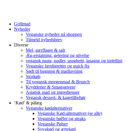
Grillmad
Nyheder
Veganske nyheder på shoppen
Tilmeld nyhedsbrev
Diverse
Mel, gærflager & salt
Æg-erstatning, gelering og stivelse
vegansk pasta, nudler, spaghetti, lasagne og tortellini
Veganske færdigretter og quick fix
Sødt til bagning & madlavning
Storkøb
Til vegansk morgenmad & Brunch
Krydderier & Smagsgivere
Asiatisk mad og ingredienser
Vegansk dessert- & kagetilbehør
‘Kød’ & pålæg
Veganske kødalternativer
Veganske Kød-alternativer (se alle)
Veganske bøffer og steaks
Veganske Pølser
Soyakød og ærtekød