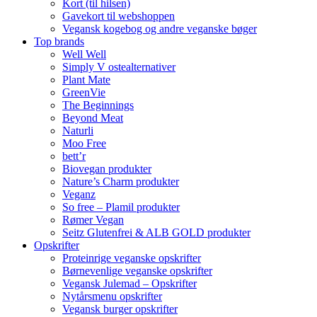
Kort (til hilsen)
Gavekort til webshoppen
Vegansk kogebog og andre veganske bøger
Top brands
Well Well
Simply V ostealternativer
Plant Mate
GreenVie
The Beginnings
Beyond Meat
Naturli
Moo Free
bett’r
Biovegan produkter
Nature’s Charm produkter
Veganz
So free – Plamil produkter
Rømer Vegan
Seitz Glutenfrei & ALB GOLD produkter
Opskrifter
Proteinrige veganske opskrifter
Børnevenlige veganske opskrifter
Vegansk Julemad – Opskrifter
Nytårsmenu opskrifter
Vegansk burger opskrifter