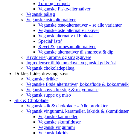
Tofu og Tempeh
Veganske Fiske-alternativer
Vegansk pålæg
Veganske oste-alternativer
Veganske oste-alternativer – se alle varianter
Veganske oste-alternativ i skiver
Vegansk alternativ til blokost
Special’åste’
Revet & parmesan-alternativer
Veganske alternativer til smøreost & dip
Krydderier, aroma og smagsgivere
Ingredienser til hjemmelavet vegansk kød & åst
Vegansk chokoladepålæg
Drikke, fløde, dressing, sovs
Veganske drikke
Veganske fløde-alternativer, kokosfløde & kokosmælk
Vegansk sovs, dressing & mayonnaise
Vegansk suppe og miso
Slik & Chokolade
Vegansk slik & chokolade – Alle produkter
Vegansk vingummi, karameller, lakrids & skumfiduser
Veganske karameller
Veganske skumfiduser
Vegansk vingummi
Vegansk lakrids