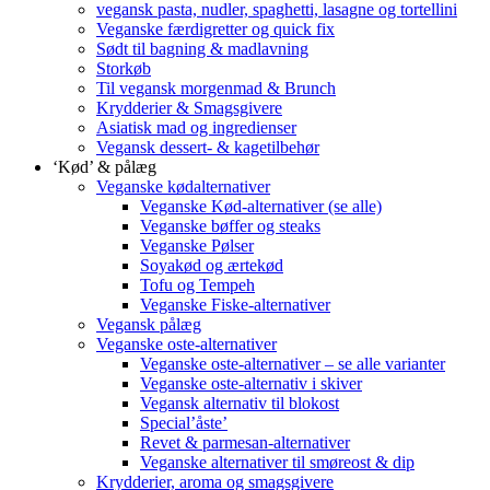
vegansk pasta, nudler, spaghetti, lasagne og tortellini
Veganske færdigretter og quick fix
Sødt til bagning & madlavning
Storkøb
Til vegansk morgenmad & Brunch
Krydderier & Smagsgivere
Asiatisk mad og ingredienser
Vegansk dessert- & kagetilbehør
‘Kød’ & pålæg
Veganske kødalternativer
Veganske Kød-alternativer (se alle)
Veganske bøffer og steaks
Veganske Pølser
Soyakød og ærtekød
Tofu og Tempeh
Veganske Fiske-alternativer
Vegansk pålæg
Veganske oste-alternativer
Veganske oste-alternativer – se alle varianter
Veganske oste-alternativ i skiver
Vegansk alternativ til blokost
Special’åste’
Revet & parmesan-alternativer
Veganske alternativer til smøreost & dip
Krydderier, aroma og smagsgivere