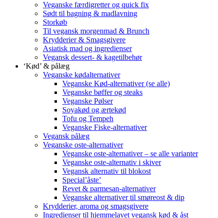
Veganske færdigretter og quick fix
Sødt til bagning & madlavning
Storkøb
Til vegansk morgenmad & Brunch
Krydderier & Smagsgivere
Asiatisk mad og ingredienser
Vegansk dessert- & kagetilbehør
‘Kød’ & pålæg
Veganske kødalternativer
Veganske Kød-alternativer (se alle)
Veganske bøffer og steaks
Veganske Pølser
Soyakød og ærtekød
Tofu og Tempeh
Veganske Fiske-alternativer
Vegansk pålæg
Veganske oste-alternativer
Veganske oste-alternativer – se alle varianter
Veganske oste-alternativ i skiver
Vegansk alternativ til blokost
Special’åste’
Revet & parmesan-alternativer
Veganske alternativer til smøreost & dip
Krydderier, aroma og smagsgivere
Ingredienser til hjemmelavet vegansk kød & åst