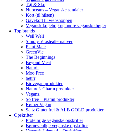
Tøj & Sko
Nuoceans – Veganske sandaler
Kort (til hilsen)
Gavekort til webshoppen
Vegansk kogebog og andre veganske bøger
Top brands
Well Well
Simply V ostealternativer
Plant Mate
GreenVie
The Beginnings
Beyond Meat
Naturli
Moo Free
bett’r
Biovegan produkter
Nature’s Charm produkter
Veganz
So free – Plamil produkter
Rømer Vegan
Seitz Glutenfrei & ALB GOLD produkter
Opskrifter
Proteinrige veganske opskrifter
Børnevenlige veganske opskrifter
Vegansk Julemad – Opskrifter