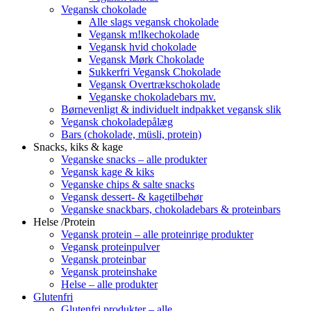
Vegansk chokolade
Alle slags vegansk chokolade
Vegansk m!lkechokolade
Vegansk hvid chokolade
Vegansk Mørk Chokolade
Sukkerfri Vegansk Chokolade
Vegansk Overtrækschokolade
Veganske chokoladebars mv.
Børnevenligt & individuelt indpakket vegansk slik
Vegansk chokoladepålæg
Bars (chokolade, müsli, protein)
Snacks, kiks & kage
Veganske snacks – alle produkter
Vegansk kage & kiks
Veganske chips & salte snacks
Vegansk dessert- & kagetilbehør
Veganske snackbars, chokoladebars & proteinbars
Helse /Protein
Vegansk protein – alle proteinrige produkter
Vegansk proteinpulver
Vegansk proteinbar
Vegansk proteinshake
Helse – alle produkter
Glutenfri
Glutenfri produkter – alle