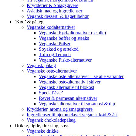
Krydderier & Smagsgivere
Asiatisk mad og ingredienser
Vegansk dessert- & kagetilbehør
‘Kød’ & pålæg
Veganske kødalternativer
Veganske Kød-alternativer (se alle)
Veganske bøffer og steaks
Veganske Pølser
Soyakød og ærtekød
Tofu og Tempeh
Veganske Fiske-alternativer
Vegansk pålæg
Veganske oste-alternativer
Veganske oste-alternativer – se alle varianter
Veganske oste-alternativ i skiver
Vegansk alternativ til blokost
Special’åste’
Revet & parmesan-alternativer
Veganske alternativer til smøreost & dip
Krydderier, aroma og smagsgivere
Ingredienser til hjemmelavet vegansk kød & åst
Vegansk chokoladepålæg
Drikke, fløde, dressing, sovs
Veganske drikke