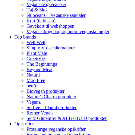
Veganske gaveæsker
Tøj & Sko
Nuoceans – Veganske sandaler
Kort (til hilsen)
Gavekort til webshoppen
Vegansk kogebog og andre veganske bøger
Top brands
Well Well
Simply V ostealternativer
Plant Mate
GreenVie
The Beginnings
Beyond Meat
Naturli
Moo Free
bett’r
Biovegan produkter
Nature’s Charm produkter
Veganz
So free – Plamil produkter
Rømer Vegan
Seitz Glutenfrei & ALB GOLD produkter
Opskrifter
Proteinrige veganske opskrifter
Børnevenlige veganske opskrifter