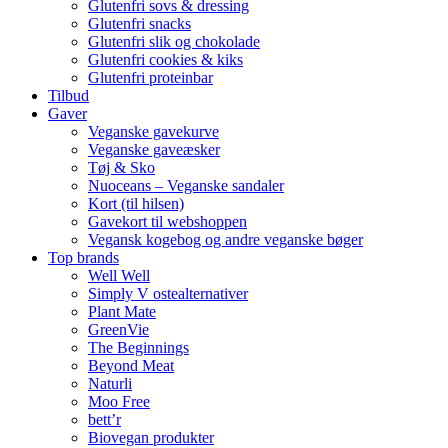
Glutenfri sovs & dressing
Glutenfri snacks
Glutenfri slik og chokolade
Glutenfri cookies & kiks
Glutenfri proteinbar
Tilbud
Gaver
Veganske gavekurve
Veganske gaveæsker
Tøj & Sko
Nuoceans – Veganske sandaler
Kort (til hilsen)
Gavekort til webshoppen
Vegansk kogebog og andre veganske bøger
Top brands
Well Well
Simply V ostealternativer
Plant Mate
GreenVie
The Beginnings
Beyond Meat
Naturli
Moo Free
bett’r
Biovegan produkter