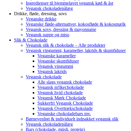
Ingredienser til hjemmelavet vegansk kød & åst
Vegansk chokoladepålæg
Drikke, fløde, dressing, sovs
Veganske drikke
Veganske fløde-alternativer, kokosfløde & kokosmælk
Vegansk sovs, dressing & mayonnaise
Vegansk suppe og miso
Slik & Chokolade
Vegansk slik & chokolade – Alle produkter
Vegansk vingummi, karameller, lakrids & skumfiduser
Veganske karameller
Veganske skumfiduser
Vegansk vingummi
Vegansk lakrids
Vegansk chokolade
Alle slags vegansk chokolade
Vegansk m!lkechokolade
Vegansk hvid chokolade
Vegansk Mørk Chokolade
Sukkerfri Vegansk Chokolade
Vegansk Overtrækschokolade
Veganske chokoladebars mv.
Børnevenligt & individuelt indpakket vegansk slik
Vegansk chokoladepålæg
Bars (chokolade, müsli, protein)