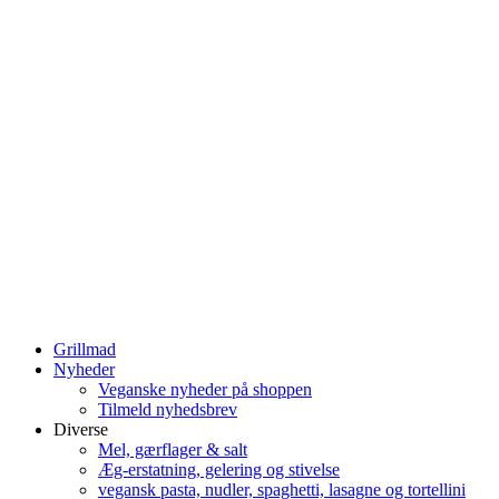
Grillmad
Nyheder
Veganske nyheder på shoppen
Tilmeld nyhedsbrev
Diverse
Mel, gærflager & salt
Æg-erstatning, gelering og stivelse
vegansk pasta, nudler, spaghetti, lasagne og tortellini