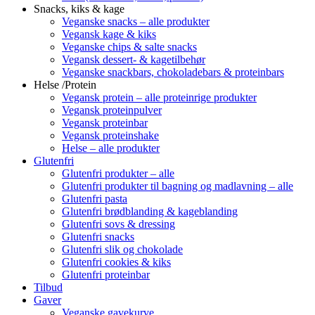
Snacks, kiks & kage
Veganske snacks – alle produkter
Vegansk kage & kiks
Veganske chips & salte snacks
Vegansk dessert- & kagetilbehør
Veganske snackbars, chokoladebars & proteinbars
Helse /Protein
Vegansk protein – alle proteinrige produkter
Vegansk proteinpulver
Vegansk proteinbar
Vegansk proteinshake
Helse – alle produkter
Glutenfri
Glutenfri produkter – alle
Glutenfri produkter til bagning og madlavning – alle
Glutenfri pasta
Glutenfri brødblanding & kageblanding
Glutenfri sovs & dressing
Glutenfri snacks
Glutenfri slik og chokolade
Glutenfri cookies & kiks
Glutenfri proteinbar
Tilbud
Gaver
Veganske gavekurve