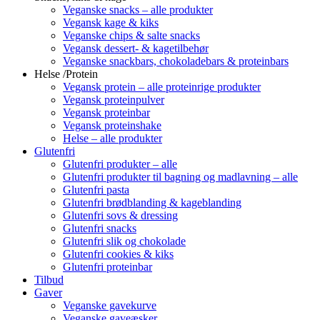
Veganske snacks – alle produkter
Vegansk kage & kiks
Veganske chips & salte snacks
Vegansk dessert- & kagetilbehør
Veganske snackbars, chokoladebars & proteinbars
Helse /Protein
Vegansk protein – alle proteinrige produkter
Vegansk proteinpulver
Vegansk proteinbar
Vegansk proteinshake
Helse – alle produkter
Glutenfri
Glutenfri produkter – alle
Glutenfri produkter til bagning og madlavning – alle
Glutenfri pasta
Glutenfri brødblanding & kageblanding
Glutenfri sovs & dressing
Glutenfri snacks
Glutenfri slik og chokolade
Glutenfri cookies & kiks
Glutenfri proteinbar
Tilbud
Gaver
Veganske gavekurve
Veganske gaveæsker