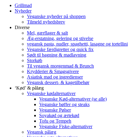
Grillmad
Nyheder
Veganske nyheder på shoppen
Tilmeld nyhedsbrev
Diverse
Mel, gærflager & salt
Æg-erstatning, gelering og stivelse
vegansk pasta, nudler, spaghetti, lasagne og tortellini
Veganske færdigretter og quick fix
Sødt til bagning & madlavning
Storkøb
Til vegansk morgenmad & Brunch
Krydderier & Smagsgivere
Asiatisk mad og ingredienser
Vegansk dessert- & kagetilbehør
‘Kød’ & pålæg
Veganske kødalternativer
Veganske Kød-alternativer (se alle)
Veganske bøffer og steaks
Veganske Pølser
Soyakød og ærtekød
Tofu og Tempeh
Veganske Fiske-alternativer
Vegansk pålæg