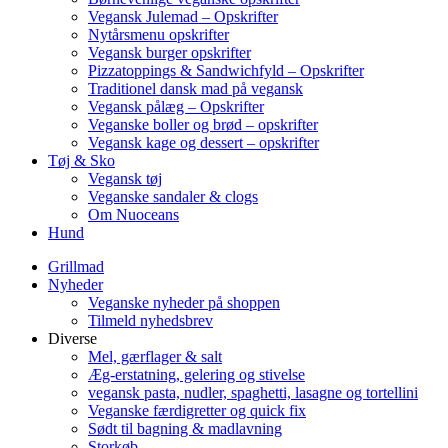
Vegansk Julemad – Opskrifter
Nytårsmenu opskrifter
Vegansk burger opskrifter
Pizzatoppings & Sandwichfyld – Opskrifter
Traditionel dansk mad på vegansk
Vegansk pålæg – Opskrifter
Veganske boller og brød – opskrifter
Vegansk kage og dessert – opskrifter
Tøj & Sko
Vegansk tøj
Veganske sandaler & clogs
Om Nuoceans
Hund
Grillmad
Nyheder
Veganske nyheder på shoppen
Tilmeld nyhedsbrev
Diverse
Mel, gærflager & salt
Æg-erstatning, gelering og stivelse
vegansk pasta, nudler, spaghetti, lasagne og tortellini
Veganske færdigretter og quick fix
Sødt til bagning & madlavning
Storkøb