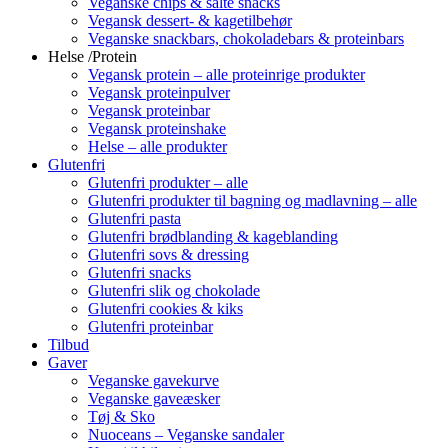
Veganske chips & salte snacks
Vegansk dessert- & kagetilbehør
Veganske snackbars, chokoladebars & proteinbars
Helse /Protein
Vegansk protein – alle proteinrige produkter
Vegansk proteinpulver
Vegansk proteinbar
Vegansk proteinshake
Helse – alle produkter
Glutenfri
Glutenfri produkter – alle
Glutenfri produkter til bagning og madlavning – alle
Glutenfri pasta
Glutenfri brødblanding & kageblanding
Glutenfri sovs & dressing
Glutenfri snacks
Glutenfri slik og chokolade
Glutenfri cookies & kiks
Glutenfri proteinbar
Tilbud
Gaver
Veganske gavekurve
Veganske gaveæsker
Tøj & Sko
Nuoceans – Veganske sandaler