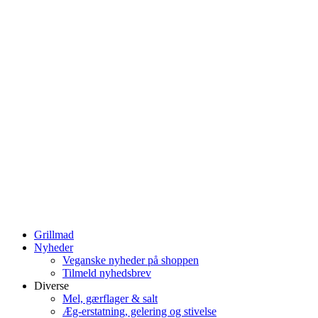
Grillmad
Nyheder
Veganske nyheder på shoppen
Tilmeld nyhedsbrev
Diverse
Mel, gærflager & salt
Æg-erstatning, gelering og stivelse