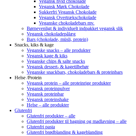
Vegansk hvid chokolade
Vegansk Mørk Chokolade
Sukkerfri Vegansk Chokolade
Vegansk Overtrækschokolade
Veganske chokoladebars mv.
Børnevenligt & individuelt indpakket vegansk slik
Vegansk chokoladepålæg
Bars (chokolade, müsli, protein)
Snacks, kiks & kage
Veganske snacks – alle produkter
Vegansk kage & kiks
Veganske chips & salte snacks
Vegansk dessert- & kagetilbehør
Veganske snackbars, chokoladebars & proteinbars
Helse /Protein
Vegansk protein – alle proteinrige produkter
Vegansk proteinpulver
Vegansk proteinbar
Vegansk proteinshake
Helse – alle produkter
Glutenfri
Glutenfri produkter – alle
Glutenfri produkter til bagning og madlavning – alle
Glutenfri pasta
Glutenfri brødblanding & kageblanding