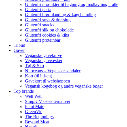
Glutenfri produkter til bagning og madlavning – alle
Glutenfri pasta
Glutenfri brødblanding & kageblanding
Glutenfri sovs & dressing
Glutenfri snacks
Glutenfri slik og chokolade
Glutenfri cookies & kiks
Glutenfri proteinbar
Tilbud
Gaver
Veganske gavekurve
Veganske gaveæsker
Tøj & Sko
Nuoceans – Veganske sandaler
Kort (til hilsen)
Gavekort til webshoppen
Vegansk kogebog og andre veganske bøger
Top brands
Well Well
Simply V ostealternativer
Plant Mate
GreenVie
The Beginnings
Beyond Meat
Naturli