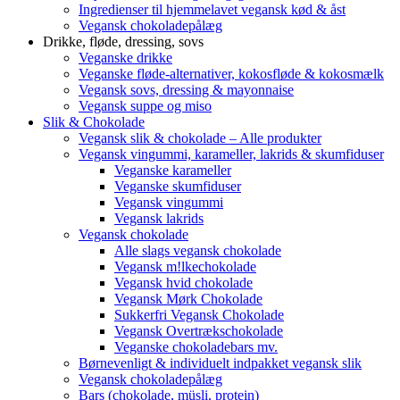
Ingredienser til hjemmelavet vegansk kød & åst
Vegansk chokoladepålæg
Drikke, fløde, dressing, sovs
Veganske drikke
Veganske fløde-alternativer, kokosfløde & kokosmælk
Vegansk sovs, dressing & mayonnaise
Vegansk suppe og miso
Slik & Chokolade
Vegansk slik & chokolade – Alle produkter
Vegansk vingummi, karameller, lakrids & skumfiduser
Veganske karameller
Veganske skumfiduser
Vegansk vingummi
Vegansk lakrids
Vegansk chokolade
Alle slags vegansk chokolade
Vegansk m!lkechokolade
Vegansk hvid chokolade
Vegansk Mørk Chokolade
Sukkerfri Vegansk Chokolade
Vegansk Overtrækschokolade
Veganske chokoladebars mv.
Børnevenligt & individuelt indpakket vegansk slik
Vegansk chokoladepålæg
Bars (chokolade, müsli, protein)