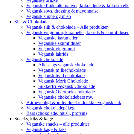
Veganske drikke
Veganske fløde-alternativer, kokosfløde & kokosmælk
Vegansk sovs, dressing & mayonnaise
Vegansk suppe og miso
Slik & Chokolade
Vegansk slik & chokolade – Alle produkter
Vegansk vingummi, karameller, lakrids & skumfiduser
Veganske karameller
Veganske skumfiduser
Vegansk vingummi
Vegansk lakrids
Vegansk chokolade
Alle slags vegansk chokolade
Vegansk m!lkechokolade
Vegansk hvid chokolade
Vegansk Mørk Chokolade
Sukkerfri Vegansk Chokolade
Vegansk Overtrækschokolade
Veganske chokoladebars mv.
Børnevenligt & individuelt indpakket vegansk slik
Vegansk chokoladepålæg
Bars (chokolade, müsli, protein)
Snacks, kiks & kage
Veganske snacks – alle produkter
Vegansk kage & kiks