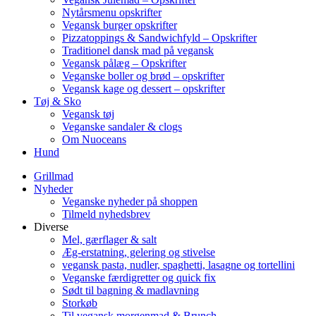
Nytårsmenu opskrifter
Vegansk burger opskrifter
Pizzatoppings & Sandwichfyld – Opskrifter
Traditionel dansk mad på vegansk
Vegansk pålæg – Opskrifter
Veganske boller og brød – opskrifter
Vegansk kage og dessert – opskrifter
Tøj & Sko
Vegansk tøj
Veganske sandaler & clogs
Om Nuoceans
Hund
Grillmad
Nyheder
Veganske nyheder på shoppen
Tilmeld nyhedsbrev
Diverse
Mel, gærflager & salt
Æg-erstatning, gelering og stivelse
vegansk pasta, nudler, spaghetti, lasagne og tortellini
Veganske færdigretter og quick fix
Sødt til bagning & madlavning
Storkøb
Til vegansk morgenmad & Brunch