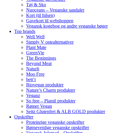
Tøj & Sko
Nuoceans – Veganske sandaler
Kort (til hilsen)
Gavekort til webshoppen
Vegansk kogebog og andre veganske bøger
Top brands
Well Well
Simply V ostealternativer
Plant Mate
GreenVie
The Beginnings
Beyond Meat
Naturli
Moo Free
bett’r
Biovegan produkter
Nature’s Charm produkter
Veganz
So free – Plamil produkter
Rømer Vegan
Seitz Glutenfrei & ALB GOLD produkter
Opskrifter
Proteinrige veganske opskrifter
Børnevenlige veganske opskrifter
Vegansk Julemad – Opskrifter