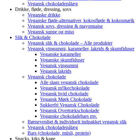
Vegansk chokoladepålæg
Drikke, fløde, dressing, sovs
Veganske drikke
Veganske fløde-alternativer, kokosfløde & kokosmælk
Vegansk sovs, dressing & mayonnaise
Vegansk suppe og miso
Slik & Chokolade
Vegansk slik & chokolade – Alle produkter
Vegansk vingummi, karameller, lakrids & skumfiduser
Veganske karameller
Veganske skumfiduser
Vegansk vingummi
Vegansk lakrids
Vegansk chokolade
Alle slags vegansk chokolade
Vegansk m!lkechokolade
Vegansk hvid chokolade
Vegansk Mørk Chokolade
Sukkerfri Vegansk Chokolade
Vegansk Overtrækschokolade
Veganske chokoladebars mv.
Børnevenligt & individuelt indpakket vegansk slik
Vegansk chokoladepålæg
Bars (chokolade, müsli, protein)
Snacks, kiks & kage