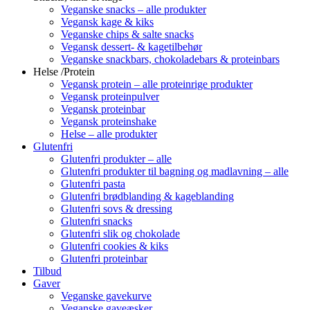
Veganske snacks – alle produkter
Vegansk kage & kiks
Veganske chips & salte snacks
Vegansk dessert- & kagetilbehør
Veganske snackbars, chokoladebars & proteinbars
Helse /Protein
Vegansk protein – alle proteinrige produkter
Vegansk proteinpulver
Vegansk proteinbar
Vegansk proteinshake
Helse – alle produkter
Glutenfri
Glutenfri produkter – alle
Glutenfri produkter til bagning og madlavning – alle
Glutenfri pasta
Glutenfri brødblanding & kageblanding
Glutenfri sovs & dressing
Glutenfri snacks
Glutenfri slik og chokolade
Glutenfri cookies & kiks
Glutenfri proteinbar
Tilbud
Gaver
Veganske gavekurve
Veganske gaveæsker