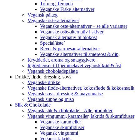
Tofu og Tempeh
Veganske Fiske-alternativer
Vegansk pålæg
Veganske oste-alternativer
Veganske oste-alternativer – se alle varianter
Veganske oste-alternativ i skiver
Vegansk alternativ til blokost
Special’åste’
Revet & parmesan-alternativer
Veganske alternativer til smøreost & dip
Krydderier, aroma og smagsgivere
Ingredienser til hjemmelavet vegansk kød & åst
Vegansk chokoladepålæg
Drikke, fløde, dressing, sovs
Veganske drikke
Veganske fløde-alternativer, kokosfløde & kokosmælk
Vegansk sovs, dressing & mayonnaise
Vegansk suppe og miso
Slik & Chokolade
Vegansk slik & chokolade – Alle produkter
Vegansk vingummi, karameller, lakrids & skumfiduser
Veganske karameller
Veganske skumfiduser
Vegansk vingummi
Vegansk lakrids