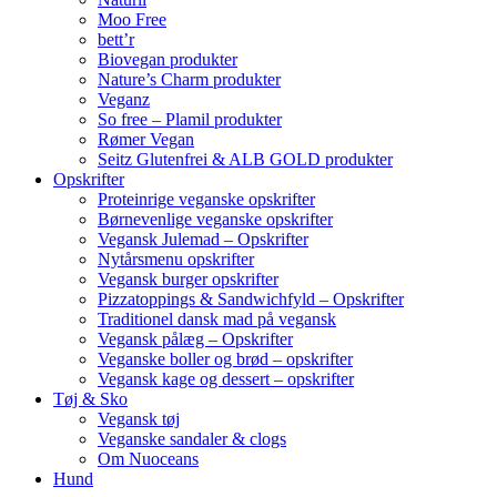
Moo Free
bett’r
Biovegan produkter
Nature’s Charm produkter
Veganz
So free – Plamil produkter
Rømer Vegan
Seitz Glutenfrei & ALB GOLD produkter
Opskrifter
Proteinrige veganske opskrifter
Børnevenlige veganske opskrifter
Vegansk Julemad – Opskrifter
Nytårsmenu opskrifter
Vegansk burger opskrifter
Pizzatoppings & Sandwichfyld – Opskrifter
Traditionel dansk mad på vegansk
Vegansk pålæg – Opskrifter
Veganske boller og brød – opskrifter
Vegansk kage og dessert – opskrifter
Tøj & Sko
Vegansk tøj
Veganske sandaler & clogs
Om Nuoceans
Hund