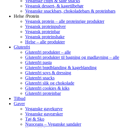
Veganske chips & salte snacks
Vegansk dessert- & kagetilbehør
Veganske snackbars, chokoladebars & proteinbars
Helse /Protein
Vegansk protein – alle proteinrige produkter
Vegansk proteinpulver
Vegansk proteinbar
Vegansk proteinshake
Helse – alle produkter
Glutenfri
Glutenfri produkter – alle
Glutenfri produkter til bagning og madlavning – alle
Glutenfri pasta
Glutenfri brødblanding & kageblanding
Glutenfri sovs & dressing
Glutenfri snacks
Glutenfri slik og chokolade
Glutenfri cookies & kiks
Glutenfri proteinbar
Tilbud
Gaver
Veganske gavekurve
Veganske gaveæsker
Tøj & Sko
Nuoceans – Veganske sandaler