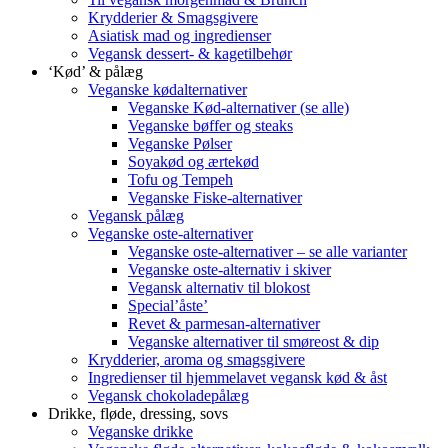
Krydderier & Smagsgivere
Asiatisk mad og ingredienser
Vegansk dessert- & kagetilbehør
‘Kød’ & pålæg
Veganske kødalternativer
Veganske Kød-alternativer (se alle)
Veganske bøffer og steaks
Veganske Pølser
Soyakød og ærtekød
Tofu og Tempeh
Veganske Fiske-alternativer
Vegansk pålæg
Veganske oste-alternativer
Veganske oste-alternativer – se alle varianter
Veganske oste-alternativ i skiver
Vegansk alternativ til blokost
Special’åste’
Revet & parmesan-alternativer
Veganske alternativer til smøreost & dip
Krydderier, aroma og smagsgivere
Ingredienser til hjemmelavet vegansk kød & åst
Vegansk chokoladepålæg
Drikke, fløde, dressing, sovs
Veganske drikke