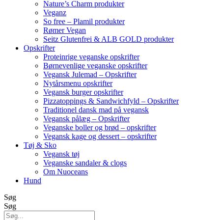
Nature’s Charm produkter
Veganz
So free – Plamil produkter
Rømer Vegan
Seitz Glutenfrei & ALB GOLD produkter
Opskrifter
Proteinrige veganske opskrifter
Børnevenlige veganske opskrifter
Vegansk Julemad – Opskrifter
Nytårsmenu opskrifter
Vegansk burger opskrifter
Pizzatoppings & Sandwichfyld – Opskrifter
Traditionel dansk mad på vegansk
Vegansk pålæg – Opskrifter
Veganske boller og brød – opskrifter
Vegansk kage og dessert – opskrifter
Tøj & Sko
Vegansk tøj
Veganske sandaler & clogs
Om Nuoceans
Hund
Søg
Søg