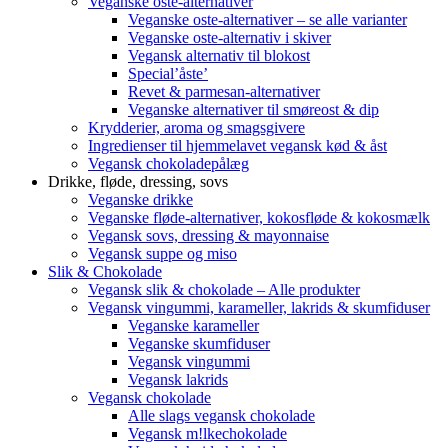
Veganske oste-alternativer
Veganske oste-alternativer – se alle varianter
Veganske oste-alternativ i skiver
Vegansk alternativ til blokost
Special’åste’
Revet & parmesan-alternativer
Veganske alternativer til smøreost & dip
Krydderier, aroma og smagsgivere
Ingredienser til hjemmelavet vegansk kød & åst
Vegansk chokoladepålæg
Drikke, fløde, dressing, sovs
Veganske drikke
Veganske fløde-alternativer, kokosfløde & kokosmælk
Vegansk sovs, dressing & mayonnaise
Vegansk suppe og miso
Slik & Chokolade
Vegansk slik & chokolade – Alle produkter
Vegansk vingummi, karameller, lakrids & skumfiduser
Veganske karameller
Veganske skumfiduser
Vegansk vingummi
Vegansk lakrids
Vegansk chokolade
Alle slags vegansk chokolade
Vegansk m!lkechokolade