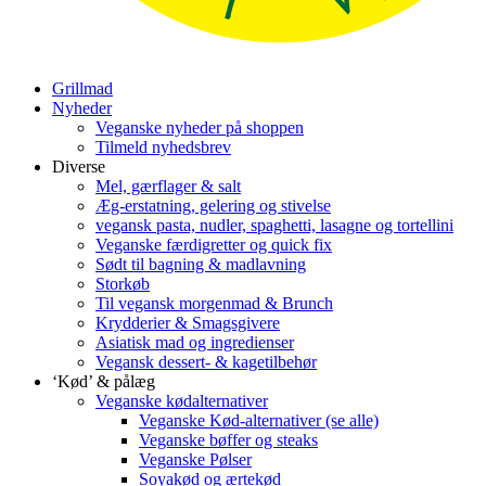
Grillmad
Nyheder
Veganske nyheder på shoppen
Tilmeld nyhedsbrev
Diverse
Mel, gærflager & salt
Æg-erstatning, gelering og stivelse
vegansk pasta, nudler, spaghetti, lasagne og tortellini
Veganske færdigretter og quick fix
Sødt til bagning & madlavning
Storkøb
Til vegansk morgenmad & Brunch
Krydderier & Smagsgivere
Asiatisk mad og ingredienser
Vegansk dessert- & kagetilbehør
‘Kød’ & pålæg
Veganske kødalternativer
Veganske Kød-alternativer (se alle)
Veganske bøffer og steaks
Veganske Pølser
Soyakød og ærtekød