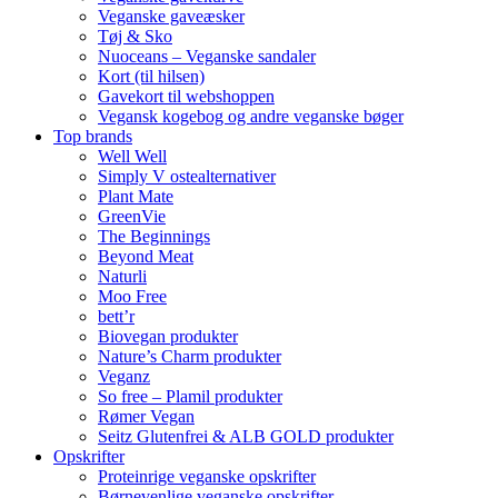
Veganske gaveæsker
Tøj & Sko
Nuoceans – Veganske sandaler
Kort (til hilsen)
Gavekort til webshoppen
Vegansk kogebog og andre veganske bøger
Top brands
Well Well
Simply V ostealternativer
Plant Mate
GreenVie
The Beginnings
Beyond Meat
Naturli
Moo Free
bett’r
Biovegan produkter
Nature’s Charm produkter
Veganz
So free – Plamil produkter
Rømer Vegan
Seitz Glutenfrei & ALB GOLD produkter
Opskrifter
Proteinrige veganske opskrifter
Børnevenlige veganske opskrifter