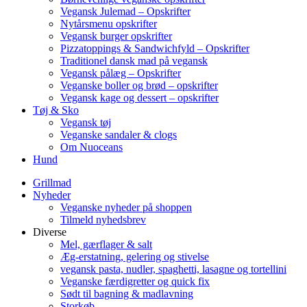
Vegansk Julemad – Opskrifter
Nytårsmenu opskrifter
Vegansk burger opskrifter
Pizzatoppings & Sandwichfyld – Opskrifter
Traditionel dansk mad på vegansk
Vegansk pålæg – Opskrifter
Veganske boller og brød – opskrifter
Vegansk kage og dessert – opskrifter
Tøj & Sko
Vegansk tøj
Veganske sandaler & clogs
Om Nuoceans
Hund
Grillmad
Nyheder
Veganske nyheder på shoppen
Tilmeld nyhedsbrev
Diverse
Mel, gærflager & salt
Æg-erstatning, gelering og stivelse
vegansk pasta, nudler, spaghetti, lasagne og tortellini
Veganske færdigretter og quick fix
Sødt til bagning & madlavning
Storkøb