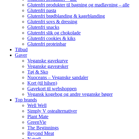
Glutenfri produkter til bagning og madlavning – alle
Glutenfri pasta
Glutenfri brødblanding & kageblanding
Glutenfri sovs & dressing
Glutenfri snacks
Glutenfri slik og chokolade
Glutenfri cookies & kiks
Glutenfri proteinbar
Tilbud
Gaver
Veganske gavekurve
Veganske gaveæsker
Tøj & Sko
Nuoceans – Veganske sandaler
Kort (til hilsen)
Gavekort til webshoppen
Vegansk kogebog og andre veganske bøger
Top brands
Well Well
Simply V ostealternativer
Plant Mate
GreenVie
The Beginnings
Beyond Meat
Naturli