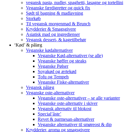
vegansk pasta, nudler, spaghetti, lasagne og tortellini
Veganske færdigretter og quick fix
Sødt til bagning & madlavning
Storkøb
Til vegansk morgenmad & Brunch
Krydderier & Smagsgivere
Asiatisk mad og ingredienser
Vegansk dessert- & kagetilbehør
‘Kød’ & pålæg
Veganske kødalternativer
Veganske Kød-alternativer (se alle)
Veganske bøffer og steaks
Veganske Pølser
Soyakød og ærtekød
Tofu og Tempeh
Veganske Fiske-alternativer
Vegansk pålæg
Veganske oste-alternativer
Veganske oste-alternativer – se alle varianter
Veganske oste-alternativ i skiver
Vegansk alternativ til blokost
Special’åste’
Revet & parmesan-alternativer
Veganske alternativer til smøreost & dip
Krydderier, aroma og smagsgivere