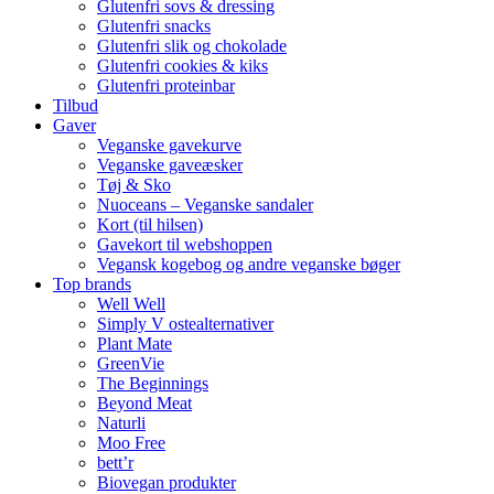
Glutenfri sovs & dressing
Glutenfri snacks
Glutenfri slik og chokolade
Glutenfri cookies & kiks
Glutenfri proteinbar
Tilbud
Gaver
Veganske gavekurve
Veganske gaveæsker
Tøj & Sko
Nuoceans – Veganske sandaler
Kort (til hilsen)
Gavekort til webshoppen
Vegansk kogebog og andre veganske bøger
Top brands
Well Well
Simply V ostealternativer
Plant Mate
GreenVie
The Beginnings
Beyond Meat
Naturli
Moo Free
bett’r
Biovegan produkter