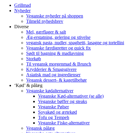
Grillmad
Nyheder
Veganske nyheder på shoppen
Tilmeld nyhedsbrev
Diverse
Mel, gærflager & salt
Æg-erstatning, gelering og stivelse
vegansk pasta, nudler, spaghetti, lasagne og tortellini
Veganske færdigretter og quick fix
Sødt til bagning & madlavning
Storkøb
Til vegansk morgenmad & Brunch
Krydderier & Smagsgivere
Asiatisk mad og ingredienser
Vegansk dessert- & kagetilbehør
‘Kød’ & pålæg
Veganske kødalternativer
Veganske Kød-alternativer (se alle)
Veganske bøffer og steaks
Veganske Pølser
Soyakød og ærtekød
Tofu og Tempeh
Veganske Fiske-alternativer
Vegansk pålæg