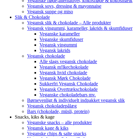
Veganske fløde-alternativer, kokosfløde & kokosmælk
Vegansk sovs, dressing & mayonnaise
Vegansk suppe og miso
Slik & Chokolade
Vegansk slik & chokolade – Alle produkter
Vegansk vingummi, karameller, lakrids & skumfiduser
Veganske karameller
Veganske skumfiduser
Vegansk vingummi
Vegansk lakrids
Vegansk chokolade
Alle slags vegansk chokolade
Vegansk m!lkechokolade
Vegansk hvid chokolade
Vegansk Mørk Chokolade
Sukkerfri Vegansk Chokolade
Vegansk Overtrækschokolade
Veganske chokoladebars mv.
Børnevenligt & individuelt indpakket vegansk slik
Vegansk chokoladepålæg
Bars (chokolade, müsli, protein)
Snacks, kiks & kage
Veganske snacks – alle produkter
Vegansk kage & kiks
Veganske chips & salte snacks