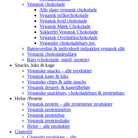
Vegansk chokolade
Alle slags vegansk chokolade
Vegansk m!lkechokolade
Vegansk hvid chokolade
Vegansk Mørk Chokolade
Sukkerfri Vegansk Chokolade
Vegansk Overtrækschokolade
Veganske chokoladebars mv.
Børnevenligt & individuelt indpakket vegansk slik
Vegansk chokoladepålæg
Bars (chokolade, müsli, protein)
Snacks, kiks & kage
Veganske snacks – alle produkter
Vegansk kage & kiks
Veganske chips & salte snacks
Vegansk dessert- & kagetilbehør
Veganske snackbars, chokoladebars & proteinbars
Helse /Protein
Vegansk protein – alle proteinrige produkter
Vegansk proteinpulver
Vegansk proteinbar
Vegansk proteinshake
Helse – alle produkter
Glutenfri
Glutenfri produkter – alle