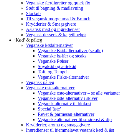
Veganske færdigretter og quick fix
Sødt til bagning & madlavning
Storkøb
Til vegansk morgenmad & Brunch
Krydderier & Smagsgivere
Asiatisk mad og ingredienser
Vegansk dessert- & kagetilbehør
‘Kød’ & pålæg
Veganske kødalternativer
Veganske Kød-alternativer (se alle)
Veganske bøffer og steaks
Veganske Pølser
Soyakød og ærtekød
Tofu og Tempeh
Veganske Fiske-alternativer
Vegansk pålæg
Veganske oste-alternativer
Veganske oste-alternativer – se alle varianter
Veganske oste-alternativ i skiver
Vegansk alternativ til blokost
Special’åste’
Revet & parmesan-alternativer
Veganske alternativer til smøreost & dip
Krydderier, aroma og smagsgivere
Ingredienser til hjemmelavet vegansk kød & åst