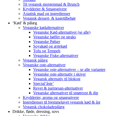
Til vegansk morgenmad & Brunch
Krydderier & Smagsgivere
Asiatisk mad og ingredienser
Vegansk dessert- & kagetilbehør
‘Kød’ & pålæg
Veganske kødalternativer
Veganske Kød-alternativer (se alle)
Veganske bøffer og steaks
Veganske Pølser
Soyakød og ærtekød
Tofu og Tempeh
Veganske Fiske-alternativer
Vegansk pålæg
Veganske oste-alternativer
Veganske oste-alternativer – se alle varianter
Veganske oste-alternativ i skiver
Vegansk alternativ til blokost
Special’åste’
Revet & parmesan-alternativer
Veganske alternativer til smøreost & dip
Krydderier, aroma og smagsgivere
Ingredienser til hjemmelavet vegansk kød & åst
Vegansk chokoladepålæg
Drikke, fløde, dressing, sovs