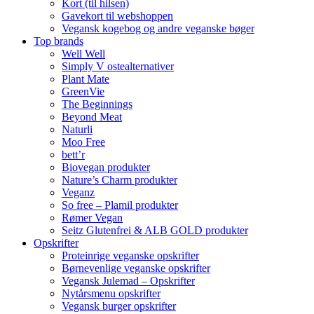
Kort (til hilsen)
Gavekort til webshoppen
Vegansk kogebog og andre veganske bøger
Top brands
Well Well
Simply V ostealternativer
Plant Mate
GreenVie
The Beginnings
Beyond Meat
Naturli
Moo Free
bett’r
Biovegan produkter
Nature’s Charm produkter
Veganz
So free – Plamil produkter
Rømer Vegan
Seitz Glutenfrei & ALB GOLD produkter
Opskrifter
Proteinrige veganske opskrifter
Børnevenlige veganske opskrifter
Vegansk Julemad – Opskrifter
Nytårsmenu opskrifter
Vegansk burger opskrifter