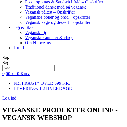
Pizzatoppings & Sandwichfyld – Opskrifter
Traditionel dansk mad på vegansk
Vegansk pålæg – Opskrifter
Veganske boller og brød – opskrifter
Vegansk kage og dessert – opskrifter
Tøj & Sko
Vegansk tøj
Veganske sandaler & clogs
Om Nuoceans
Hund
Søg
Søg
0,00
kr.
0
Kurv
FRI FRAGT* OVER 599 KR.
LEVERING: 1-2 HVERDAGE
Log ind
VEGANSKE PRODUKTER ONLINE -
VEGANSK WEBSHOP