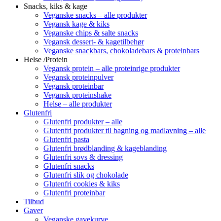
Snacks, kiks & kage
Veganske snacks – alle produkter
Vegansk kage & kiks
Veganske chips & salte snacks
Vegansk dessert- & kagetilbehør
Veganske snackbars, chokoladebars & proteinbars
Helse /Protein
Vegansk protein – alle proteinrige produkter
Vegansk proteinpulver
Vegansk proteinbar
Vegansk proteinshake
Helse – alle produkter
Glutenfri
Glutenfri produkter – alle
Glutenfri produkter til bagning og madlavning – alle
Glutenfri pasta
Glutenfri brødblanding & kageblanding
Glutenfri sovs & dressing
Glutenfri snacks
Glutenfri slik og chokolade
Glutenfri cookies & kiks
Glutenfri proteinbar
Tilbud
Gaver
Veganske gavekurve