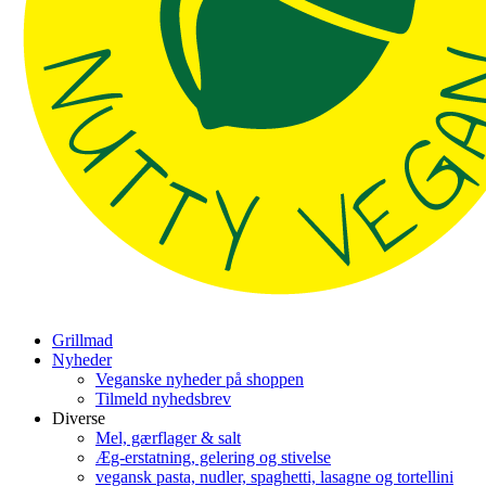
Grillmad
Nyheder
Veganske nyheder på shoppen
Tilmeld nyhedsbrev
Diverse
Mel, gærflager & salt
Æg-erstatning, gelering og stivelse
vegansk pasta, nudler, spaghetti, lasagne og tortellini