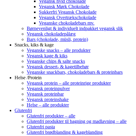
Vegansk hvid chokolade
Vegansk Mørk Chokolade
Sukkerfri Vegansk Chokolade
Vegansk Overtrækschokolade
Veganske chokoladebars mv.
Børnevenligt & individuelt indpakket vegansk slik
Vegansk chokoladepålæg
Bars (chokolade, müsli, protein)
Snacks, kiks & kage
Veganske snacks – alle produkter
Vegansk kage & kiks
Veganske chips & salte snacks
Vegansk dessert- & kagetilbehør
Veganske snackbars, chokoladebars & proteinbars
Helse /Protein
Vegansk protein – alle proteinrige produkter
Vegansk proteinpulver
Vegansk proteinbar
Vegansk proteinshake
Helse – alle produkter
Glutenfri
Glutenfri produkter – alle
Glutenfri produkter til bagning og madlavning – alle
Glutenfri pasta
Glutenfri brødblanding & kageblanding