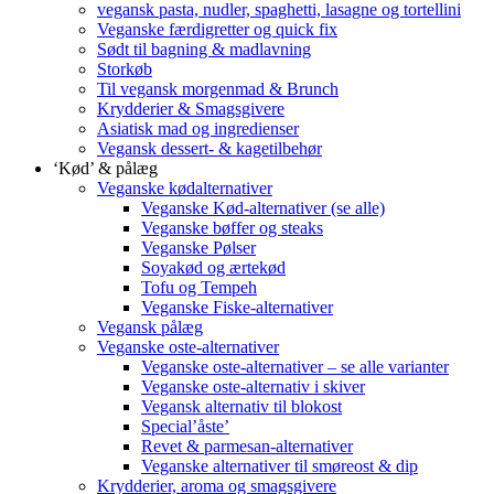
vegansk pasta, nudler, spaghetti, lasagne og tortellini
Veganske færdigretter og quick fix
Sødt til bagning & madlavning
Storkøb
Til vegansk morgenmad & Brunch
Krydderier & Smagsgivere
Asiatisk mad og ingredienser
Vegansk dessert- & kagetilbehør
‘Kød’ & pålæg
Veganske kødalternativer
Veganske Kød-alternativer (se alle)
Veganske bøffer og steaks
Veganske Pølser
Soyakød og ærtekød
Tofu og Tempeh
Veganske Fiske-alternativer
Vegansk pålæg
Veganske oste-alternativer
Veganske oste-alternativer – se alle varianter
Veganske oste-alternativ i skiver
Vegansk alternativ til blokost
Special’åste’
Revet & parmesan-alternativer
Veganske alternativer til smøreost & dip
Krydderier, aroma og smagsgivere