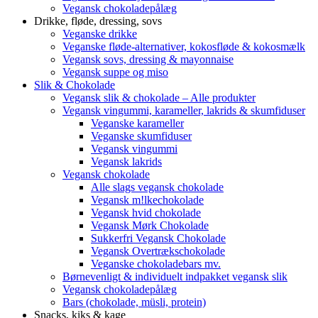
Vegansk chokoladepålæg
Drikke, fløde, dressing, sovs
Veganske drikke
Veganske fløde-alternativer, kokosfløde & kokosmælk
Vegansk sovs, dressing & mayonnaise
Vegansk suppe og miso
Slik & Chokolade
Vegansk slik & chokolade – Alle produkter
Vegansk vingummi, karameller, lakrids & skumfiduser
Veganske karameller
Veganske skumfiduser
Vegansk vingummi
Vegansk lakrids
Vegansk chokolade
Alle slags vegansk chokolade
Vegansk m!lkechokolade
Vegansk hvid chokolade
Vegansk Mørk Chokolade
Sukkerfri Vegansk Chokolade
Vegansk Overtrækschokolade
Veganske chokoladebars mv.
Børnevenligt & individuelt indpakket vegansk slik
Vegansk chokoladepålæg
Bars (chokolade, müsli, protein)
Snacks, kiks & kage