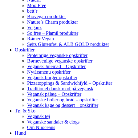
Moo Free
bett’r
Biovegan produkter
Nature’s Charm produkter
Veganz
So free – Plamil produkter
Rømer Vegan
Seitz Glutenfrei & ALB GOLD produkter
Opskrifter
Proteinrige veganske opskrifter
Børnevenlige veganske opskrifter
Vegansk Julemad – Opskrifter
Nytårsmenu opskrifter
Vegansk burger opskrifter
Pizzatoppings & Sandwichfyld – Opskrifter
Traditionel dansk mad på vegansk
Vegansk pålæg – Opskrifter
Veganske boller og brød – opskrifter
Vegansk kage og dessert – opskrifter
Tøj & Sko
Vegansk tøj
Veganske sandaler & clogs
Om Nuoceans
Hund