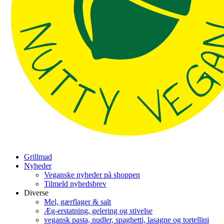
Grillmad
Nyheder
Veganske nyheder på shoppen
Tilmeld nyhedsbrev
Diverse
Mel, gærflager & salt
Æg-erstatning, gelering og stivelse
vegansk pasta, nudler, spaghetti, lasagne og tortellini