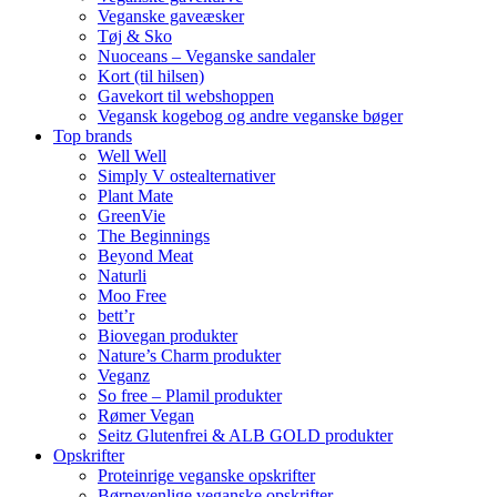
Veganske gaveæsker
Tøj & Sko
Nuoceans – Veganske sandaler
Kort (til hilsen)
Gavekort til webshoppen
Vegansk kogebog og andre veganske bøger
Top brands
Well Well
Simply V ostealternativer
Plant Mate
GreenVie
The Beginnings
Beyond Meat
Naturli
Moo Free
bett’r
Biovegan produkter
Nature’s Charm produkter
Veganz
So free – Plamil produkter
Rømer Vegan
Seitz Glutenfrei & ALB GOLD produkter
Opskrifter
Proteinrige veganske opskrifter
Børnevenlige veganske opskrifter