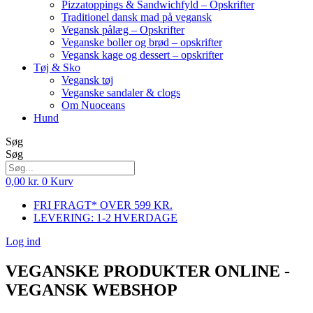
Pizzatoppings & Sandwichfyld – Opskrifter
Traditionel dansk mad på vegansk
Vegansk pålæg – Opskrifter
Veganske boller og brød – opskrifter
Vegansk kage og dessert – opskrifter
Tøj & Sko
Vegansk tøj
Veganske sandaler & clogs
Om Nuoceans
Hund
Søg
Søg
0,00
kr.
0
Kurv
FRI FRAGT* OVER 599 KR.
LEVERING: 1-2 HVERDAGE
Log ind
VEGANSKE PRODUKTER ONLINE -
VEGANSK WEBSHOP