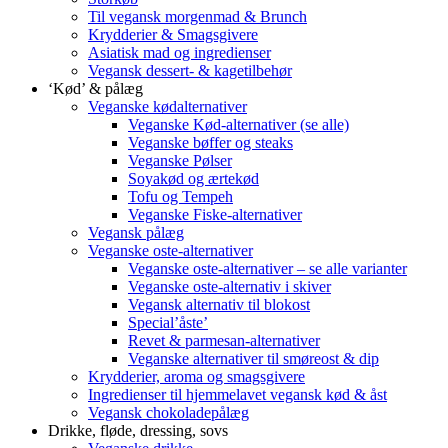
Til vegansk morgenmad & Brunch
Krydderier & Smagsgivere
Asiatisk mad og ingredienser
Vegansk dessert- & kagetilbehør
‘Kød’ & pålæg
Veganske kødalternativer
Veganske Kød-alternativer (se alle)
Veganske bøffer og steaks
Veganske Pølser
Soyakød og ærtekød
Tofu og Tempeh
Veganske Fiske-alternativer
Vegansk pålæg
Veganske oste-alternativer
Veganske oste-alternativer – se alle varianter
Veganske oste-alternativ i skiver
Vegansk alternativ til blokost
Special’åste’
Revet & parmesan-alternativer
Veganske alternativer til smøreost & dip
Krydderier, aroma og smagsgivere
Ingredienser til hjemmelavet vegansk kød & åst
Vegansk chokoladepålæg
Drikke, fløde, dressing, sovs