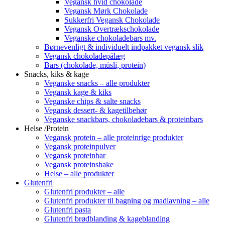
Vegansk hvid chokolade
Vegansk Mørk Chokolade
Sukkerfri Vegansk Chokolade
Vegansk Overtrækschokolade
Veganske chokoladebars mv.
Børnevenligt & individuelt indpakket vegansk slik
Vegansk chokoladepålæg
Bars (chokolade, müsli, protein)
Snacks, kiks & kage
Veganske snacks – alle produkter
Vegansk kage & kiks
Veganske chips & salte snacks
Vegansk dessert- & kagetilbehør
Veganske snackbars, chokoladebars & proteinbars
Helse /Protein
Vegansk protein – alle proteinrige produkter
Vegansk proteinpulver
Vegansk proteinbar
Vegansk proteinshake
Helse – alle produkter
Glutenfri
Glutenfri produkter – alle
Glutenfri produkter til bagning og madlavning – alle
Glutenfri pasta
Glutenfri brødblanding & kageblanding