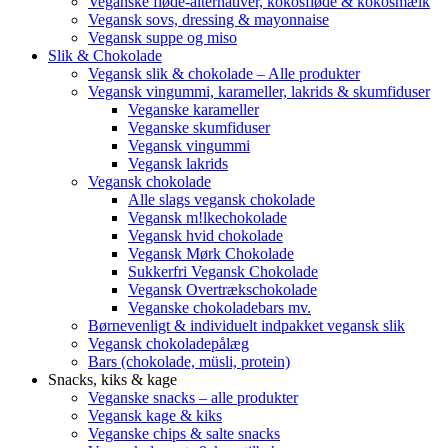
Veganske fløde-alternativer, kokosfløde & kokosmælk
Vegansk sovs, dressing & mayonnaise
Vegansk suppe og miso
Slik & Chokolade
Vegansk slik & chokolade – Alle produkter
Vegansk vingummi, karameller, lakrids & skumfiduser
Veganske karameller
Veganske skumfiduser
Vegansk vingummi
Vegansk lakrids
Vegansk chokolade
Alle slags vegansk chokolade
Vegansk m!lkechokolade
Vegansk hvid chokolade
Vegansk Mørk Chokolade
Sukkerfri Vegansk Chokolade
Vegansk Overtrækschokolade
Veganske chokoladebars mv.
Børnevenligt & individuelt indpakket vegansk slik
Vegansk chokoladepålæg
Bars (chokolade, müsli, protein)
Snacks, kiks & kage
Veganske snacks – alle produkter
Vegansk kage & kiks
Veganske chips & salte snacks