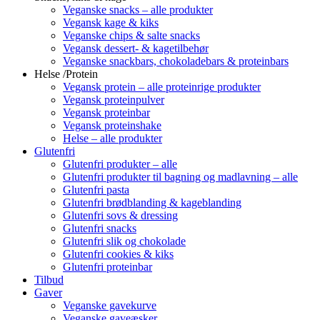
Veganske snacks – alle produkter
Vegansk kage & kiks
Veganske chips & salte snacks
Vegansk dessert- & kagetilbehør
Veganske snackbars, chokoladebars & proteinbars
Helse /Protein
Vegansk protein – alle proteinrige produkter
Vegansk proteinpulver
Vegansk proteinbar
Vegansk proteinshake
Helse – alle produkter
Glutenfri
Glutenfri produkter – alle
Glutenfri produkter til bagning og madlavning – alle
Glutenfri pasta
Glutenfri brødblanding & kageblanding
Glutenfri sovs & dressing
Glutenfri snacks
Glutenfri slik og chokolade
Glutenfri cookies & kiks
Glutenfri proteinbar
Tilbud
Gaver
Veganske gavekurve
Veganske gaveæsker