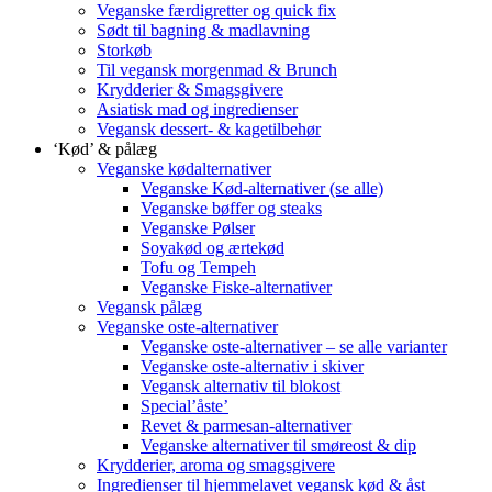
Veganske færdigretter og quick fix
Sødt til bagning & madlavning
Storkøb
Til vegansk morgenmad & Brunch
Krydderier & Smagsgivere
Asiatisk mad og ingredienser
Vegansk dessert- & kagetilbehør
‘Kød’ & pålæg
Veganske kødalternativer
Veganske Kød-alternativer (se alle)
Veganske bøffer og steaks
Veganske Pølser
Soyakød og ærtekød
Tofu og Tempeh
Veganske Fiske-alternativer
Vegansk pålæg
Veganske oste-alternativer
Veganske oste-alternativer – se alle varianter
Veganske oste-alternativ i skiver
Vegansk alternativ til blokost
Special’åste’
Revet & parmesan-alternativer
Veganske alternativer til smøreost & dip
Krydderier, aroma og smagsgivere
Ingredienser til hjemmelavet vegansk kød & åst