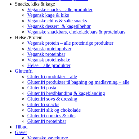
Snacks, kiks & kage
Veganske snacks – alle produkter
Vegansk kage & kiks
Veganske chips & salte snacks
Vegansk dessert- & kagetilbehør
Veganske snackbars, chokoladebars & proteinbars
Helse /Protein
Vegansk protein – alle proteinrige produkter
Vegansk proteinpulver
Vegansk proteinbar
Vegansk proteinshake
Helse – alle produkter
Glutenfri
Glutenfri produkter – alle
Glutenfri produkter til bagning og madlavning – alle
Glutenfri pasta
Glutenfri brødblanding & kageblanding
Glutenfri sovs & dressing
Glutenfri snacks
Glutenfri slik og chokolade
Glutenfri cookies & kiks
Glutenfri proteinbar
Tilbud
Gaver
Veganske gavekurve