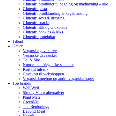
Glutenfri produkter til bagning og madlavning – alle
Glutenfri pasta
Glutenfri brødblanding & kageblanding
Glutenfri sovs & dressing
Glutenfri snacks
Glutenfri slik og chokolade
Glutenfri cookies & kiks
Glutenfri proteinbar
Tilbud
Gaver
Veganske gavekurve
Veganske gaveæsker
Tøj & Sko
Nuoceans – Veganske sandaler
Kort (til hilsen)
Gavekort til webshoppen
Vegansk kogebog og andre veganske bøger
Top brands
Well Well
Simply V ostealternativer
Plant Mate
GreenVie
The Beginnings
Beyond Meat
Naturli