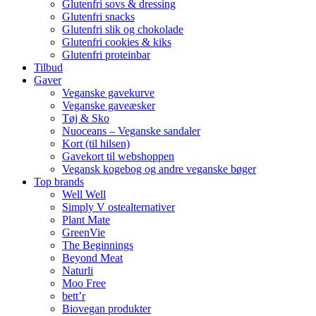
Glutenfri sovs & dressing
Glutenfri snacks
Glutenfri slik og chokolade
Glutenfri cookies & kiks
Glutenfri proteinbar
Tilbud
Gaver
Veganske gavekurve
Veganske gaveæsker
Tøj & Sko
Nuoceans – Veganske sandaler
Kort (til hilsen)
Gavekort til webshoppen
Vegansk kogebog og andre veganske bøger
Top brands
Well Well
Simply V ostealternativer
Plant Mate
GreenVie
The Beginnings
Beyond Meat
Naturli
Moo Free
bett’r
Biovegan produkter