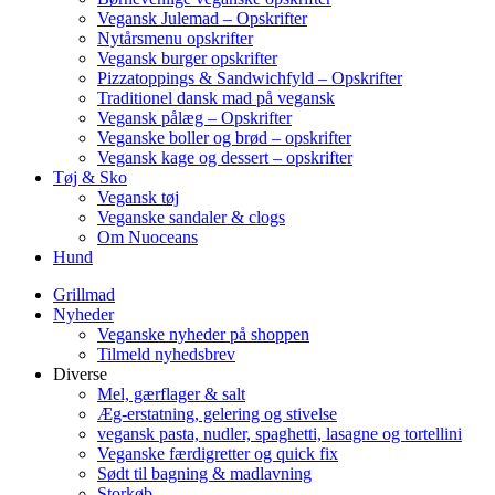
Vegansk Julemad – Opskrifter
Nytårsmenu opskrifter
Vegansk burger opskrifter
Pizzatoppings & Sandwichfyld – Opskrifter
Traditionel dansk mad på vegansk
Vegansk pålæg – Opskrifter
Veganske boller og brød – opskrifter
Vegansk kage og dessert – opskrifter
Tøj & Sko
Vegansk tøj
Veganske sandaler & clogs
Om Nuoceans
Hund
Grillmad
Nyheder
Veganske nyheder på shoppen
Tilmeld nyhedsbrev
Diverse
Mel, gærflager & salt
Æg-erstatning, gelering og stivelse
vegansk pasta, nudler, spaghetti, lasagne og tortellini
Veganske færdigretter og quick fix
Sødt til bagning & madlavning
Storkøb