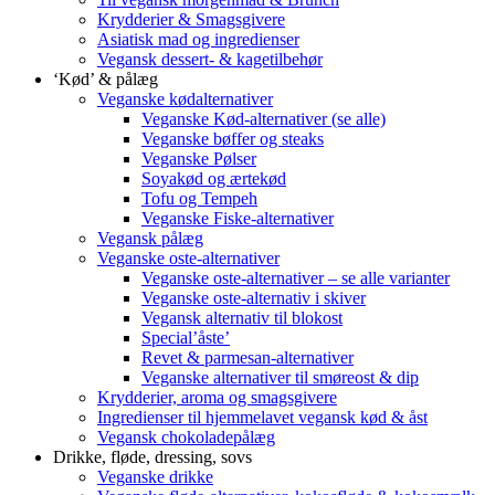
Krydderier & Smagsgivere
Asiatisk mad og ingredienser
Vegansk dessert- & kagetilbehør
‘Kød’ & pålæg
Veganske kødalternativer
Veganske Kød-alternativer (se alle)
Veganske bøffer og steaks
Veganske Pølser
Soyakød og ærtekød
Tofu og Tempeh
Veganske Fiske-alternativer
Vegansk pålæg
Veganske oste-alternativer
Veganske oste-alternativer – se alle varianter
Veganske oste-alternativ i skiver
Vegansk alternativ til blokost
Special’åste’
Revet & parmesan-alternativer
Veganske alternativer til smøreost & dip
Krydderier, aroma og smagsgivere
Ingredienser til hjemmelavet vegansk kød & åst
Vegansk chokoladepålæg
Drikke, fløde, dressing, sovs
Veganske drikke