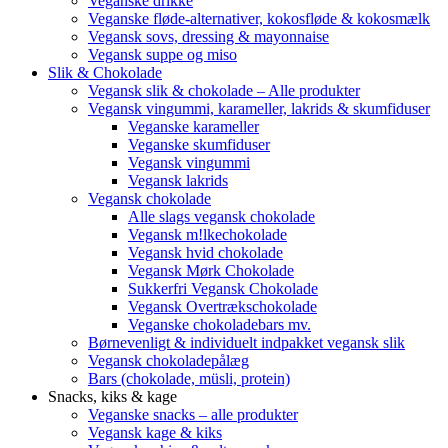
Veganske drikke
Veganske fløde-alternativer, kokosfløde & kokosmælk
Vegansk sovs, dressing & mayonnaise
Vegansk suppe og miso
Slik & Chokolade
Vegansk slik & chokolade – Alle produkter
Vegansk vingummi, karameller, lakrids & skumfiduser
Veganske karameller
Veganske skumfiduser
Vegansk vingummi
Vegansk lakrids
Vegansk chokolade
Alle slags vegansk chokolade
Vegansk m!lkechokolade
Vegansk hvid chokolade
Vegansk Mørk Chokolade
Sukkerfri Vegansk Chokolade
Vegansk Overtrækschokolade
Veganske chokoladebars mv.
Børnevenligt & individuelt indpakket vegansk slik
Vegansk chokoladepålæg
Bars (chokolade, müsli, protein)
Snacks, kiks & kage
Veganske snacks – alle produkter
Vegansk kage & kiks