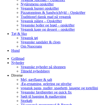
Nytårsmenu opskrifter
Vegansk burger opskrifter
Pizzatoppings & Sandwichfyld – Opskrifter
Traditionel dansk mad på vegansk
Vegansk pålæg – Opskrifter
Veganske boller og brød – opskrifter
Vegansk kage og dessert – opskrifter
Tøj & Sko
Vegansk tøj
Veganske sandaler & clogs
Om Nuoceans
Hund
Grillmad
Nyheder
Veganske nyheder på shoppen
Tilmeld nyhedsbrev
Diverse
Mel, gærflager & salt
Æg-erstatning, gelering og stivelse
vegansk pasta, nudler, spaghetti, lasagne og tortellini
Veganske færdigretter og quick fix
Sødt til bagning & madlavning
Storkøb
Til vegansk morgenmad & Brunch