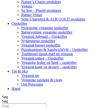
Nature’s Charm produkter
Veganz
So free – Plamil produkter
Rømer Vegan
Seitz Glutenfrei & ALB GOLD produkter
Opskrifter
Proteinrige veganske opskrifter
Børnevenlige veganske opskrifter
Vegansk Julemad – Opskrifter
Nytårsmenu opskrifter
Vegansk burger opskrifter
Pizzatoppings & Sandwichfyld – Opskrifter
Traditionel dansk mad på vegansk
Vegansk pålæg – Opskrifter
Veganske boller og brød – opskrifter
Vegansk kage og dessert – opskrifter
Tøj & Sko
Vegansk tøj
Veganske sandaler & clogs
Om Nuoceans
Hund
Søg
Søg