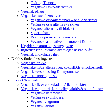
Tofu og Tempeh
Veganske Fiske-alternativer
Vegansk pålæg
Veganske oste-alternativer
Veganske oste-alternativer – se alle varianter
Veganske oste-alternativ i skiver
Vegansk alternativ til blokost
Special’åste’
Revet & parmesan-alternativer
Veganske alternativer til smøreost & dip
Krydderier, aroma og smagsgivere
Ingredienser til hjemmelavet vegansk kød & åst
Vegansk chokoladepålæg
Drikke, fløde, dressing, sovs
Veganske drikke
Veganske fløde-alternativer, kokosfløde & kokosmælk
Vegansk sovs, dressing & mayonnaise
Vegansk suppe og miso
Slik & Chokolade
Vegansk slik & chokolade – Alle produkter
Vegansk vingummi, karameller, lakrids & skumfiduser
Veganske karameller
Veganske skumfiduser
Vegansk vingummi
Vegansk lakrids