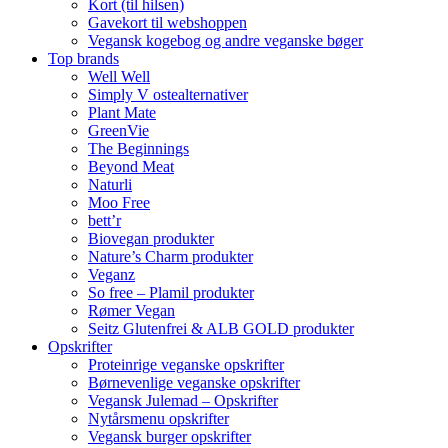
Kort (til hilsen)
Gavekort til webshoppen
Vegansk kogebog og andre veganske bøger
Top brands
Well Well
Simply V ostealternativer
Plant Mate
GreenVie
The Beginnings
Beyond Meat
Naturli
Moo Free
bett’r
Biovegan produkter
Nature’s Charm produkter
Veganz
So free – Plamil produkter
Rømer Vegan
Seitz Glutenfrei & ALB GOLD produkter
Opskrifter
Proteinrige veganske opskrifter
Børnevenlige veganske opskrifter
Vegansk Julemad – Opskrifter
Nytårsmenu opskrifter
Vegansk burger opskrifter