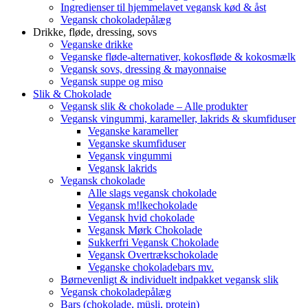
Ingredienser til hjemmelavet vegansk kød & åst
Vegansk chokoladepålæg
Drikke, fløde, dressing, sovs
Veganske drikke
Veganske fløde-alternativer, kokosfløde & kokosmælk
Vegansk sovs, dressing & mayonnaise
Vegansk suppe og miso
Slik & Chokolade
Vegansk slik & chokolade – Alle produkter
Vegansk vingummi, karameller, lakrids & skumfiduser
Veganske karameller
Veganske skumfiduser
Vegansk vingummi
Vegansk lakrids
Vegansk chokolade
Alle slags vegansk chokolade
Vegansk m!lkechokolade
Vegansk hvid chokolade
Vegansk Mørk Chokolade
Sukkerfri Vegansk Chokolade
Vegansk Overtrækschokolade
Veganske chokoladebars mv.
Børnevenligt & individuelt indpakket vegansk slik
Vegansk chokoladepålæg
Bars (chokolade, müsli, protein)