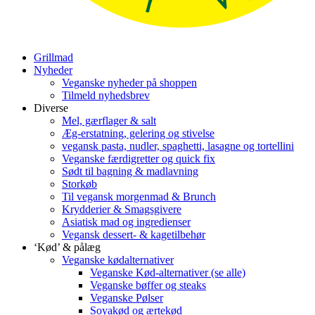
Grillmad
Nyheder
Veganske nyheder på shoppen
Tilmeld nyhedsbrev
Diverse
Mel, gærflager & salt
Æg-erstatning, gelering og stivelse
vegansk pasta, nudler, spaghetti, lasagne og tortellini
Veganske færdigretter og quick fix
Sødt til bagning & madlavning
Storkøb
Til vegansk morgenmad & Brunch
Krydderier & Smagsgivere
Asiatisk mad og ingredienser
Vegansk dessert- & kagetilbehør
‘Kød’ & pålæg
Veganske kødalternativer
Veganske Kød-alternativer (se alle)
Veganske bøffer og steaks
Veganske Pølser
Soyakød og ærtekød