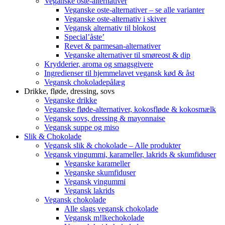
Veganske oste-alternativer
Veganske oste-alternativer – se alle varianter
Veganske oste-alternativ i skiver
Vegansk alternativ til blokost
Special’åste’
Revet & parmesan-alternativer
Veganske alternativer til smøreost & dip
Krydderier, aroma og smagsgivere
Ingredienser til hjemmelavet vegansk kød & åst
Vegansk chokoladepålæg
Drikke, fløde, dressing, sovs
Veganske drikke
Veganske fløde-alternativer, kokosfløde & kokosmælk
Vegansk sovs, dressing & mayonnaise
Vegansk suppe og miso
Slik & Chokolade
Vegansk slik & chokolade – Alle produkter
Vegansk vingummi, karameller, lakrids & skumfiduser
Veganske karameller
Veganske skumfiduser
Vegansk vingummi
Vegansk lakrids
Vegansk chokolade
Alle slags vegansk chokolade
Vegansk m!lkechokolade