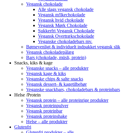
Vegansk chokolade
Alle slags vegansk chokolade
Vegansk m!lkechokolade
Vegansk hvid chokolade
Vegansk Mørk Chokolade
Sukkerfri Vegansk Chokolade
Vegansk Overtrækschokolade
Veganske chokoladebars mv.
Børnevenligt & individuelt indpakket vegansk slik
Vegansk chokoladepålæg
Bars (chokolade, müsli, protein)
Snacks, kiks & kage
Veganske snacks – alle produkter
Vegansk kage & kiks
Veganske chips & salte snacks
Vegansk dessert- & kagetilbehør
Veganske snackbars, chokoladebars & proteinbars
Helse /Protein
Vegansk protein – alle proteinrige produkter
Vegansk proteinpulver
Vegansk proteinbar
Vegansk proteinshake
Helse – alle produkter
Glutenfri
Glutenfri produkter – alle