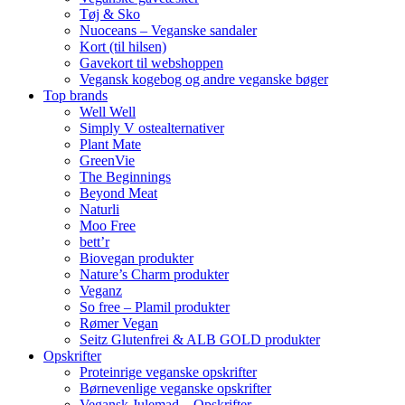
Tøj & Sko
Nuoceans – Veganske sandaler
Kort (til hilsen)
Gavekort til webshoppen
Vegansk kogebog og andre veganske bøger
Top brands
Well Well
Simply V ostealternativer
Plant Mate
GreenVie
The Beginnings
Beyond Meat
Naturli
Moo Free
bett’r
Biovegan produkter
Nature’s Charm produkter
Veganz
So free – Plamil produkter
Rømer Vegan
Seitz Glutenfrei & ALB GOLD produkter
Opskrifter
Proteinrige veganske opskrifter
Børnevenlige veganske opskrifter
Vegansk Julemad – Opskrifter