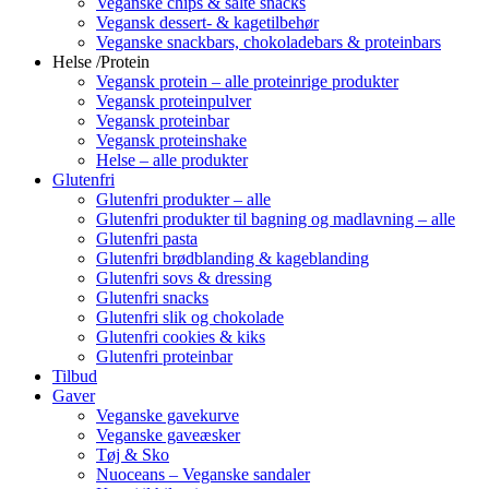
Veganske chips & salte snacks
Vegansk dessert- & kagetilbehør
Veganske snackbars, chokoladebars & proteinbars
Helse /Protein
Vegansk protein – alle proteinrige produkter
Vegansk proteinpulver
Vegansk proteinbar
Vegansk proteinshake
Helse – alle produkter
Glutenfri
Glutenfri produkter – alle
Glutenfri produkter til bagning og madlavning – alle
Glutenfri pasta
Glutenfri brødblanding & kageblanding
Glutenfri sovs & dressing
Glutenfri snacks
Glutenfri slik og chokolade
Glutenfri cookies & kiks
Glutenfri proteinbar
Tilbud
Gaver
Veganske gavekurve
Veganske gaveæsker
Tøj & Sko
Nuoceans – Veganske sandaler