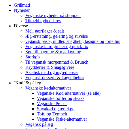
Grillmad
Nyheder
Veganske nyheder på shoppen
Tilmeld nyhedsbrev
Diverse
Mel, gærflager & salt
Æg-erstatning, gelering og stivelse
vegansk pasta, nudler, spaghetti, lasagne og tortellini
Veganske færdigretter og quick fix
Sødt til bagning & madlavning
Storkøb
Til vegansk morgenmad & Brunch
Krydderier & Smagsgivere
Asiatisk mad og ingredienser
Vegansk dessert- & kagetilbehør
‘Kød’ & pålæg
Veganske kødalternativer
Veganske Kød-alternativer (se alle)
Veganske bøffer og steaks
Veganske Pølser
Soyakød og ærtekød
Tofu og Tempeh
Veganske Fiske-alternativer
Vegansk pålæg