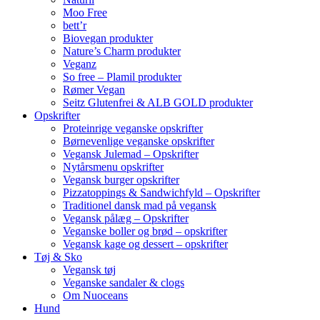
Moo Free
bett’r
Biovegan produkter
Nature’s Charm produkter
Veganz
So free – Plamil produkter
Rømer Vegan
Seitz Glutenfrei & ALB GOLD produkter
Opskrifter
Proteinrige veganske opskrifter
Børnevenlige veganske opskrifter
Vegansk Julemad – Opskrifter
Nytårsmenu opskrifter
Vegansk burger opskrifter
Pizzatoppings & Sandwichfyld – Opskrifter
Traditionel dansk mad på vegansk
Vegansk pålæg – Opskrifter
Veganske boller og brød – opskrifter
Vegansk kage og dessert – opskrifter
Tøj & Sko
Vegansk tøj
Veganske sandaler & clogs
Om Nuoceans
Hund