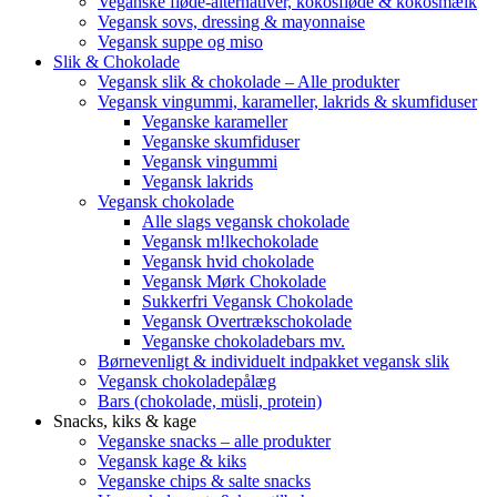
Veganske fløde-alternativer, kokosfløde & kokosmælk
Vegansk sovs, dressing & mayonnaise
Vegansk suppe og miso
Slik & Chokolade
Vegansk slik & chokolade – Alle produkter
Vegansk vingummi, karameller, lakrids & skumfiduser
Veganske karameller
Veganske skumfiduser
Vegansk vingummi
Vegansk lakrids
Vegansk chokolade
Alle slags vegansk chokolade
Vegansk m!lkechokolade
Vegansk hvid chokolade
Vegansk Mørk Chokolade
Sukkerfri Vegansk Chokolade
Vegansk Overtrækschokolade
Veganske chokoladebars mv.
Børnevenligt & individuelt indpakket vegansk slik
Vegansk chokoladepålæg
Bars (chokolade, müsli, protein)
Snacks, kiks & kage
Veganske snacks – alle produkter
Vegansk kage & kiks
Veganske chips & salte snacks