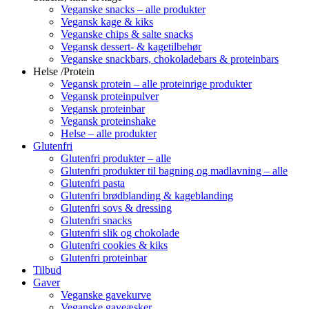
Veganske snacks – alle produkter
Vegansk kage & kiks
Veganske chips & salte snacks
Vegansk dessert- & kagetilbehør
Veganske snackbars, chokoladebars & proteinbars
Helse /Protein
Vegansk protein – alle proteinrige produkter
Vegansk proteinpulver
Vegansk proteinbar
Vegansk proteinshake
Helse – alle produkter
Glutenfri
Glutenfri produkter – alle
Glutenfri produkter til bagning og madlavning – alle
Glutenfri pasta
Glutenfri brødblanding & kageblanding
Glutenfri sovs & dressing
Glutenfri snacks
Glutenfri slik og chokolade
Glutenfri cookies & kiks
Glutenfri proteinbar
Tilbud
Gaver
Veganske gavekurve
Veganske gaveæsker