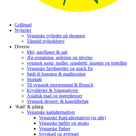
Grillmad
Nyheder
Veganske nyheder på shoppen
Tilmeld nyhedsbrev
Diverse
Mel, gærflager & salt
Æg-erstatning, gelering og stivelse
vegansk pasta, nudler, spaghetti, lasagne og tortellini
Veganske færdigretter og quick fix
Sødt til bagning & madlavning
Storkøb
Til vegansk morgenmad & Brunch
Krydderier & Smagsgivere
Asiatisk mad og ingredienser
Vegansk dessert- & kagetilbehør
‘Kød’ & pålæg
Veganske kødalternativer
Veganske Kød-alternativer (se alle)
Veganske bøffer og steaks
Veganske Pølser
Soyakød og ærtekød