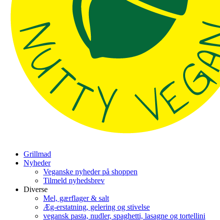
Grillmad
Nyheder
Veganske nyheder på shoppen
Tilmeld nyhedsbrev
Diverse
Mel, gærflager & salt
Æg-erstatning, gelering og stivelse
vegansk pasta, nudler, spaghetti, lasagne og tortellini