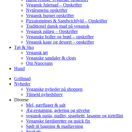
Vegansk Julemad – Opskrifter
Nytårsmenu opskrifter
Vegansk burger opskrifter
Pizzatoppings & Sandwichfyld – Opskrifter
Traditionel dansk mad på vegansk
Vegansk pålæg – Opskrifter
Veganske boller og brød – opskrifter
Vegansk kage og dessert – opskrifter
Tøj & Sko
Vegansk tøj
Veganske sandaler & clogs
Om Nuoceans
Hund
Grillmad
Nyheder
Veganske nyheder på shoppen
Tilmeld nyhedsbrev
Diverse
Mel, gærflager & salt
Æg-erstatning, gelering og stivelse
vegansk pasta, nudler, spaghetti, lasagne og tortellini
Veganske færdigretter og quick fix
Sødt til bagning & madlavning
Storkøb