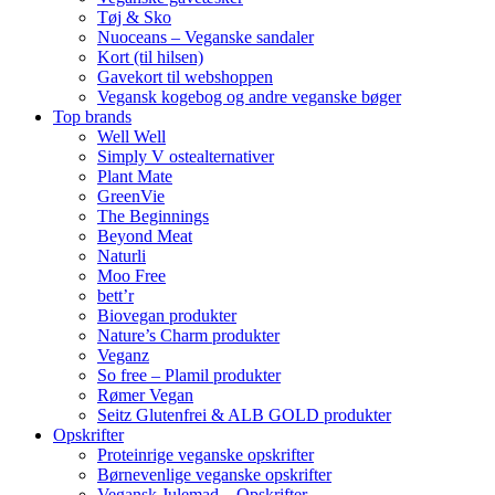
Tøj & Sko
Nuoceans – Veganske sandaler
Kort (til hilsen)
Gavekort til webshoppen
Vegansk kogebog og andre veganske bøger
Top brands
Well Well
Simply V ostealternativer
Plant Mate
GreenVie
The Beginnings
Beyond Meat
Naturli
Moo Free
bett’r
Biovegan produkter
Nature’s Charm produkter
Veganz
So free – Plamil produkter
Rømer Vegan
Seitz Glutenfrei & ALB GOLD produkter
Opskrifter
Proteinrige veganske opskrifter
Børnevenlige veganske opskrifter
Vegansk Julemad – Opskrifter