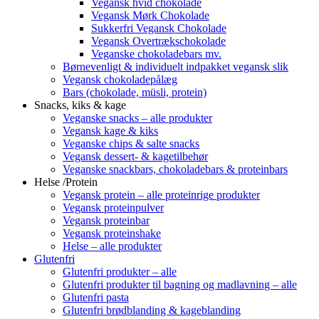
Vegansk hvid chokolade
Vegansk Mørk Chokolade
Sukkerfri Vegansk Chokolade
Vegansk Overtrækschokolade
Veganske chokoladebars mv.
Børnevenligt & individuelt indpakket vegansk slik
Vegansk chokoladepålæg
Bars (chokolade, müsli, protein)
Snacks, kiks & kage
Veganske snacks – alle produkter
Vegansk kage & kiks
Veganske chips & salte snacks
Vegansk dessert- & kagetilbehør
Veganske snackbars, chokoladebars & proteinbars
Helse /Protein
Vegansk protein – alle proteinrige produkter
Vegansk proteinpulver
Vegansk proteinbar
Vegansk proteinshake
Helse – alle produkter
Glutenfri
Glutenfri produkter – alle
Glutenfri produkter til bagning og madlavning – alle
Glutenfri pasta
Glutenfri brødblanding & kageblanding