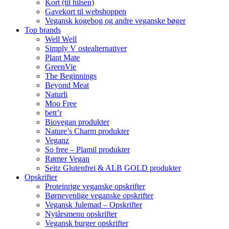
Kort (til hilsen)
Gavekort til webshoppen
Vegansk kogebog og andre veganske bøger
Top brands
Well Well
Simply V ostealternativer
Plant Mate
GreenVie
The Beginnings
Beyond Meat
Naturli
Moo Free
bett’r
Biovegan produkter
Nature’s Charm produkter
Veganz
So free – Plamil produkter
Rømer Vegan
Seitz Glutenfrei & ALB GOLD produkter
Opskrifter
Proteinrige veganske opskrifter
Børnevenlige veganske opskrifter
Vegansk Julemad – Opskrifter
Nytårsmenu opskrifter
Vegansk burger opskrifter