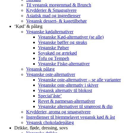
Til vegansk morgenmad & Brunch
Krydderier & Smagsgivere
Asiatisk mad og ingredienser
Vegansk dessert- & kagetilbehør
‘Kød’ & pålæg
Veganske kødalternativer
Veganske Kød-alternativer (se alle)
Veganske bøffer og steaks
Veganske Pølser
Soyakød og ærtekød
Tofu og Tempeh
Veganske Fiske-alternativer
Vegansk pålæg
Veganske oste-alternativer
Veganske oste-alternativer – se alle varianter
Veganske oste-alternativ i skiver
Vegansk alternativ til blokost
Special’åste’
Revet & parmesan-alternativer
Veganske alternativer til smøreost & dip
Krydderier, aroma og smagsgivere
Ingredienser til hjemmelavet vegansk kød & åst
Vegansk chokoladepålæg
Drikke, fløde, dressing, sovs