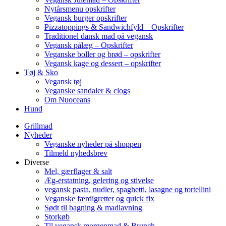
Nytårsmenu opskrifter
Vegansk burger opskrifter
Pizzatoppings & Sandwichfyld – Opskrifter
Traditionel dansk mad på vegansk
Vegansk pålæg – Opskrifter
Veganske boller og brød – opskrifter
Vegansk kage og dessert – opskrifter
Tøj & Sko
Vegansk tøj
Veganske sandaler & clogs
Om Nuoceans
Hund
Grillmad
Nyheder
Veganske nyheder på shoppen
Tilmeld nyhedsbrev
Diverse
Mel, gærflager & salt
Æg-erstatning, gelering og stivelse
vegansk pasta, nudler, spaghetti, lasagne og tortellini
Veganske færdigretter og quick fix
Sødt til bagning & madlavning
Storkøb
Til vegansk morgenmad & Brunch