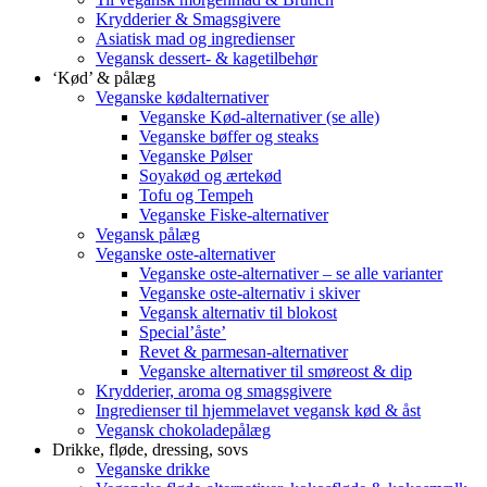
Krydderier & Smagsgivere
Asiatisk mad og ingredienser
Vegansk dessert- & kagetilbehør
‘Kød’ & pålæg
Veganske kødalternativer
Veganske Kød-alternativer (se alle)
Veganske bøffer og steaks
Veganske Pølser
Soyakød og ærtekød
Tofu og Tempeh
Veganske Fiske-alternativer
Vegansk pålæg
Veganske oste-alternativer
Veganske oste-alternativer – se alle varianter
Veganske oste-alternativ i skiver
Vegansk alternativ til blokost
Special’åste’
Revet & parmesan-alternativer
Veganske alternativer til smøreost & dip
Krydderier, aroma og smagsgivere
Ingredienser til hjemmelavet vegansk kød & åst
Vegansk chokoladepålæg
Drikke, fløde, dressing, sovs
Veganske drikke