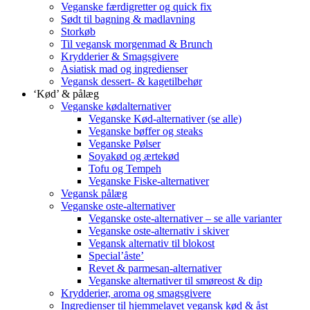
Veganske færdigretter og quick fix
Sødt til bagning & madlavning
Storkøb
Til vegansk morgenmad & Brunch
Krydderier & Smagsgivere
Asiatisk mad og ingredienser
Vegansk dessert- & kagetilbehør
‘Kød’ & pålæg
Veganske kødalternativer
Veganske Kød-alternativer (se alle)
Veganske bøffer og steaks
Veganske Pølser
Soyakød og ærtekød
Tofu og Tempeh
Veganske Fiske-alternativer
Vegansk pålæg
Veganske oste-alternativer
Veganske oste-alternativer – se alle varianter
Veganske oste-alternativ i skiver
Vegansk alternativ til blokost
Special’åste’
Revet & parmesan-alternativer
Veganske alternativer til smøreost & dip
Krydderier, aroma og smagsgivere
Ingredienser til hjemmelavet vegansk kød & åst