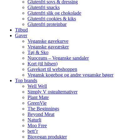
Glutenfri sovs & dressing
Glutenfri snacks
Glutenfri slik og chokolade
Glutenfri cookies & kiks
Glutenfri proteinbar
Tilbud
Gaver
Veganske gavekurve
Veganske gaveæsker
Tøj & Sko
Nuoceans – Veganske sandaler
Kort (til hilsen)
Gavekort til webshoppen
Vegansk kogebog og andre veganske bøger
Top brands
Well Well
Simply V ostealternativer
Plant Mate
GreenVie
The Beginnings
Beyond Meat
Naturli
Moo Free
bett’r
Biovegan produkter