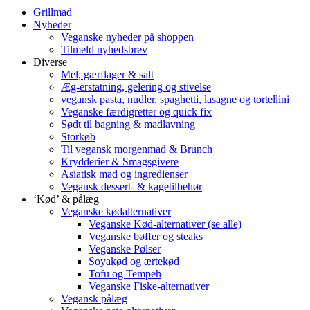
Grillmad
Nyheder
Veganske nyheder på shoppen
Tilmeld nyhedsbrev
Diverse
Mel, gærflager & salt
Æg-erstatning, gelering og stivelse
vegansk pasta, nudler, spaghetti, lasagne og tortellini
Veganske færdigretter og quick fix
Sødt til bagning & madlavning
Storkøb
Til vegansk morgenmad & Brunch
Krydderier & Smagsgivere
Asiatisk mad og ingredienser
Vegansk dessert- & kagetilbehør
‘Kød’ & pålæg
Veganske kødalternativer
Veganske Kød-alternativer (se alle)
Veganske bøffer og steaks
Veganske Pølser
Soyakød og ærtekød
Tofu og Tempeh
Veganske Fiske-alternativer
Vegansk pålæg