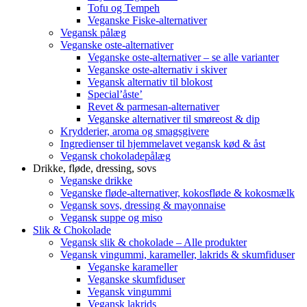
Tofu og Tempeh
Veganske Fiske-alternativer
Vegansk pålæg
Veganske oste-alternativer
Veganske oste-alternativer – se alle varianter
Veganske oste-alternativ i skiver
Vegansk alternativ til blokost
Special’åste’
Revet & parmesan-alternativer
Veganske alternativer til smøreost & dip
Krydderier, aroma og smagsgivere
Ingredienser til hjemmelavet vegansk kød & åst
Vegansk chokoladepålæg
Drikke, fløde, dressing, sovs
Veganske drikke
Veganske fløde-alternativer, kokosfløde & kokosmælk
Vegansk sovs, dressing & mayonnaise
Vegansk suppe og miso
Slik & Chokolade
Vegansk slik & chokolade – Alle produkter
Vegansk vingummi, karameller, lakrids & skumfiduser
Veganske karameller
Veganske skumfiduser
Vegansk vingummi
Vegansk lakrids