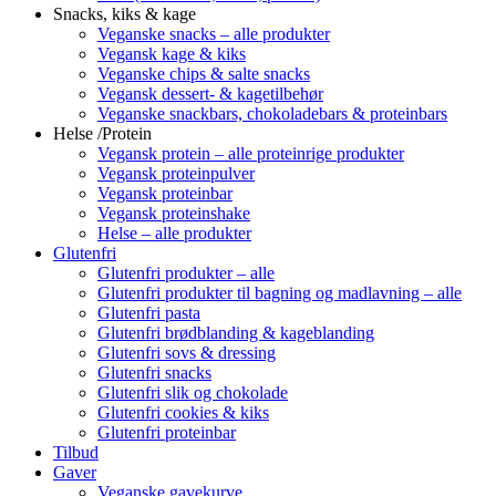
Snacks, kiks & kage
Veganske snacks – alle produkter
Vegansk kage & kiks
Veganske chips & salte snacks
Vegansk dessert- & kagetilbehør
Veganske snackbars, chokoladebars & proteinbars
Helse /Protein
Vegansk protein – alle proteinrige produkter
Vegansk proteinpulver
Vegansk proteinbar
Vegansk proteinshake
Helse – alle produkter
Glutenfri
Glutenfri produkter – alle
Glutenfri produkter til bagning og madlavning – alle
Glutenfri pasta
Glutenfri brødblanding & kageblanding
Glutenfri sovs & dressing
Glutenfri snacks
Glutenfri slik og chokolade
Glutenfri cookies & kiks
Glutenfri proteinbar
Tilbud
Gaver
Veganske gavekurve