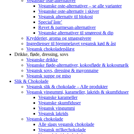
Veganske oste-alternativer
Veganske oste-alternativer – se alle varianter
Veganske oste-alternativ i skiver
Vegansk alternativ til blokost
Special’åste’
Revet & parmesan-alternativer
Veganske alternativer til smøreost & dip
Krydderier, aroma og smagsgivere
Ingredienser til hjemmelavet vegansk kød & åst
Vegansk chokoladepålæg
Drikke, fløde, dressing, sovs
Veganske drikke
Veganske fløde-alternativer, kokosfløde & kokosmælk
Vegansk sovs, dressing & mayonnaise
Vegansk suppe og miso
Slik & Chokolade
Vegansk slik & chokolade – Alle produkter
Vegansk vingummi, karameller, lakrids & skumfiduser
Veganske karameller
Veganske skumfiduser
Vegansk vingummi
Vegansk lakrids
Vegansk chokolade
Alle slags vegansk chokolade
Vegansk m!lkechokolade