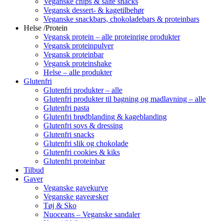
Veganske chips & salte snacks
Vegansk dessert- & kagetilbehør
Veganske snackbars, chokoladebars & proteinbars
Helse /Protein
Vegansk protein – alle proteinrige produkter
Vegansk proteinpulver
Vegansk proteinbar
Vegansk proteinshake
Helse – alle produkter
Glutenfri
Glutenfri produkter – alle
Glutenfri produkter til bagning og madlavning – alle
Glutenfri pasta
Glutenfri brødblanding & kageblanding
Glutenfri sovs & dressing
Glutenfri snacks
Glutenfri slik og chokolade
Glutenfri cookies & kiks
Glutenfri proteinbar
Tilbud
Gaver
Veganske gavekurve
Veganske gaveæsker
Tøj & Sko
Nuoceans – Veganske sandaler