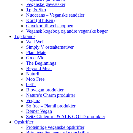
Veganske gaveæsker
Tøj & Sko
Nuoceans – Veganske sandaler
Kort (til hilsen)
Gavekort til webshoppen
Vegansk kogebog og andre veganske bøger
Top brands
Well Well
Simply V ostealternativer
Plant Mate
GreenVie
The Beginnings
Beyond Meat
Naturli
Moo Free
bett’r
Biovegan produkter
Nature’s Charm produkter
Veganz
So free – Plamil produkter
Rømer Vegan
Seitz Glutenfrei & ALB GOLD produkter
Opskrifter
Proteinrige veganske opskrifter
Børnevenlige veganske opskrifter