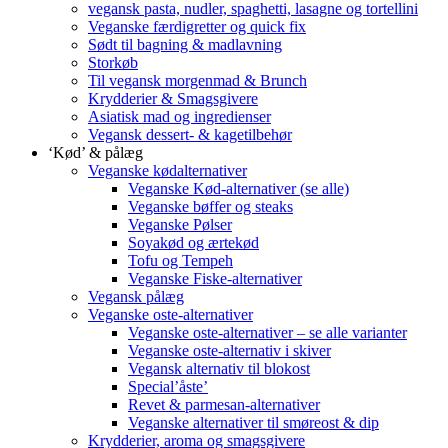
vegansk pasta, nudler, spaghetti, lasagne og tortellini
Veganske færdigretter og quick fix
Sødt til bagning & madlavning
Storkøb
Til vegansk morgenmad & Brunch
Krydderier & Smagsgivere
Asiatisk mad og ingredienser
Vegansk dessert- & kagetilbehør
‘Kød’ & pålæg
Veganske kødalternativer
Veganske Kød-alternativer (se alle)
Veganske bøffer og steaks
Veganske Pølser
Soyakød og ærtekød
Tofu og Tempeh
Veganske Fiske-alternativer
Vegansk pålæg
Veganske oste-alternativer
Veganske oste-alternativer – se alle varianter
Veganske oste-alternativ i skiver
Vegansk alternativ til blokost
Special’åste’
Revet & parmesan-alternativer
Veganske alternativer til smøreost & dip
Krydderier, aroma og smagsgivere