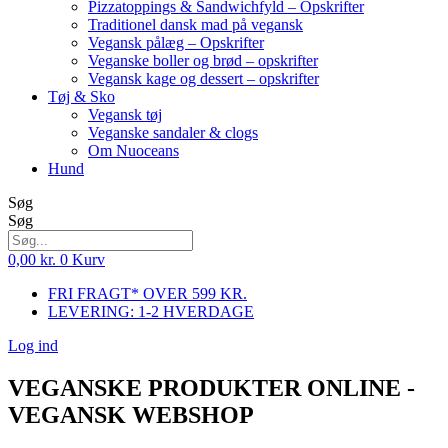
Pizzatoppings & Sandwichfyld – Opskrifter
Traditionel dansk mad på vegansk
Vegansk pålæg – Opskrifter
Veganske boller og brød – opskrifter
Vegansk kage og dessert – opskrifter
Tøj & Sko
Vegansk tøj
Veganske sandaler & clogs
Om Nuoceans
Hund
Søg
Søg
0,00
kr.
0
Kurv
FRI FRAGT* OVER 599 KR.
LEVERING: 1-2 HVERDAGE
Log ind
VEGANSKE PRODUKTER ONLINE -
VEGANSK WEBSHOP