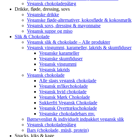
Vegansk chokoladepålæg
Drikke, fløde, dressing, sovs
Veganske drikke
Veganske fløde-alternativer, kokosfløde & kokosmælk
Vegansk sovs, dressing & mayonnaise
Vegansk suppe og miso
Slik & Chokolade
Vegansk slik & chokolade – Alle produkter
Vegansk vingummi, karameller, lakrids & skumfiduser
Veganske karameller
Veganske skumfiduser
Vegansk vingummi
Vegansk lakrids
Vegansk chokolade
Alle slags vegansk chokolade
Vegansk m!lkechokolade
Vegansk hvid chokolade
Vegansk Mørk Chokolade
Sukkerfri Vegansk Chokolade
Vegansk Overtrækschokolade
Veganske chokoladebars mv.
Børnevenligt & individuelt indpakket vegansk slik
Vegansk chokoladepålæg
Bars (chokolade, müsli, protein)
Snacks, kiks & kage