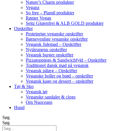
Nature’s Charm produkter
Veganz
So free – Plamil produkter
Rømer Vegan
Seitz Glutenfrei & ALB GOLD produkter
Opskrifter
Proteinrige veganske opskrifter
Børnevenlige veganske opskrifter
Vegansk Julemad – Opskrifter
Nytårsmenu opskrifter
Vegansk burger opskrifter
Pizzatoppings & Sandwichfyld – Opskrifter
Traditionel dansk mad på vegansk
Vegansk pålæg – Opskrifter
Veganske boller og brød – opskrifter
Vegansk kage og dessert – opskrifter
Tøj & Sko
Vegansk tøj
Veganske sandaler & clogs
Om Nuoceans
Hund
Søg
Søg