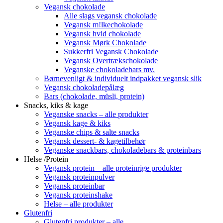
Vegansk chokolade
Alle slags vegansk chokolade
Vegansk m!lkechokolade
Vegansk hvid chokolade
Vegansk Mørk Chokolade
Sukkerfri Vegansk Chokolade
Vegansk Overtrækschokolade
Veganske chokoladebars mv.
Børnevenligt & individuelt indpakket vegansk slik
Vegansk chokoladepålæg
Bars (chokolade, müsli, protein)
Snacks, kiks & kage
Veganske snacks – alle produkter
Vegansk kage & kiks
Veganske chips & salte snacks
Vegansk dessert- & kagetilbehør
Veganske snackbars, chokoladebars & proteinbars
Helse /Protein
Vegansk protein – alle proteinrige produkter
Vegansk proteinpulver
Vegansk proteinbar
Vegansk proteinshake
Helse – alle produkter
Glutenfri
Glutenfri produkter – alle