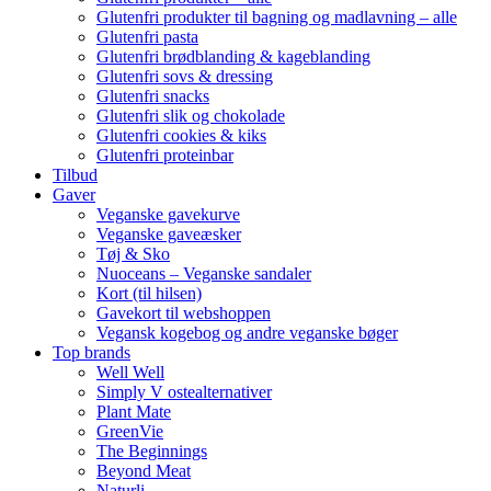
Glutenfri produkter til bagning og madlavning – alle
Glutenfri pasta
Glutenfri brødblanding & kageblanding
Glutenfri sovs & dressing
Glutenfri snacks
Glutenfri slik og chokolade
Glutenfri cookies & kiks
Glutenfri proteinbar
Tilbud
Gaver
Veganske gavekurve
Veganske gaveæsker
Tøj & Sko
Nuoceans – Veganske sandaler
Kort (til hilsen)
Gavekort til webshoppen
Vegansk kogebog og andre veganske bøger
Top brands
Well Well
Simply V ostealternativer
Plant Mate
GreenVie
The Beginnings
Beyond Meat
Naturli