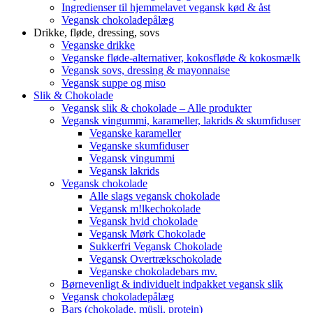
Ingredienser til hjemmelavet vegansk kød & åst
Vegansk chokoladepålæg
Drikke, fløde, dressing, sovs
Veganske drikke
Veganske fløde-alternativer, kokosfløde & kokosmælk
Vegansk sovs, dressing & mayonnaise
Vegansk suppe og miso
Slik & Chokolade
Vegansk slik & chokolade – Alle produkter
Vegansk vingummi, karameller, lakrids & skumfiduser
Veganske karameller
Veganske skumfiduser
Vegansk vingummi
Vegansk lakrids
Vegansk chokolade
Alle slags vegansk chokolade
Vegansk m!lkechokolade
Vegansk hvid chokolade
Vegansk Mørk Chokolade
Sukkerfri Vegansk Chokolade
Vegansk Overtrækschokolade
Veganske chokoladebars mv.
Børnevenligt & individuelt indpakket vegansk slik
Vegansk chokoladepålæg
Bars (chokolade, müsli, protein)