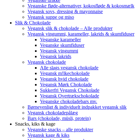
Veganske drikke
Veganske fløde-alternativer, kokosfløde & kokosmælk
Vegansk sovs, dressing & mayonnaise
Vegansk suppe og miso
Slik & Chokolade
Vegansk slik & chokolade – Alle produkter
Vegansk vingummi, karameller, lakrids & skumfiduser
Veganske karameller
Veganske skumfiduser
Vegansk vingummi
Vegansk lakrids
Vegansk chokolade
Alle slags vegansk chokolade
Vegansk m!lkechokolade
Vegansk hvid chokolade
Vegansk Mørk Chokolade
Sukkerfri Vegansk Chokolade
Vegansk Overtrækschokolade
Veganske chokoladebars mv.
Børnevenligt & individuelt indpakket vegansk slik
Vegansk chokoladepålæg
Bars (chokolade, müsli, protein)
Snacks, kiks & kage
Veganske snacks – alle produkter
Vegansk kage & kiks