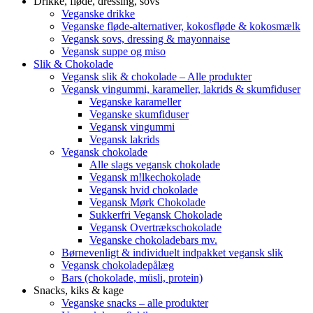
Drikke, fløde, dressing, sovs
Veganske drikke
Veganske fløde-alternativer, kokosfløde & kokosmælk
Vegansk sovs, dressing & mayonnaise
Vegansk suppe og miso
Slik & Chokolade
Vegansk slik & chokolade – Alle produkter
Vegansk vingummi, karameller, lakrids & skumfiduser
Veganske karameller
Veganske skumfiduser
Vegansk vingummi
Vegansk lakrids
Vegansk chokolade
Alle slags vegansk chokolade
Vegansk m!lkechokolade
Vegansk hvid chokolade
Vegansk Mørk Chokolade
Sukkerfri Vegansk Chokolade
Vegansk Overtrækschokolade
Veganske chokoladebars mv.
Børnevenligt & individuelt indpakket vegansk slik
Vegansk chokoladepålæg
Bars (chokolade, müsli, protein)
Snacks, kiks & kage
Veganske snacks – alle produkter