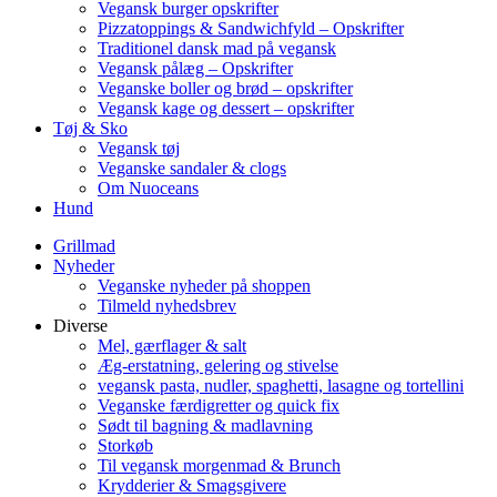
Vegansk burger opskrifter
Pizzatoppings & Sandwichfyld – Opskrifter
Traditionel dansk mad på vegansk
Vegansk pålæg – Opskrifter
Veganske boller og brød – opskrifter
Vegansk kage og dessert – opskrifter
Tøj & Sko
Vegansk tøj
Veganske sandaler & clogs
Om Nuoceans
Hund
Grillmad
Nyheder
Veganske nyheder på shoppen
Tilmeld nyhedsbrev
Diverse
Mel, gærflager & salt
Æg-erstatning, gelering og stivelse
vegansk pasta, nudler, spaghetti, lasagne og tortellini
Veganske færdigretter og quick fix
Sødt til bagning & madlavning
Storkøb
Til vegansk morgenmad & Brunch
Krydderier & Smagsgivere