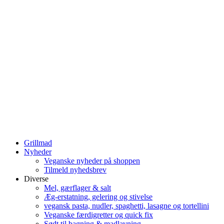
Grillmad
Nyheder
Veganske nyheder på shoppen
Tilmeld nyhedsbrev
Diverse
Mel, gærflager & salt
Æg-erstatning, gelering og stivelse
vegansk pasta, nudler, spaghetti, lasagne og tortellini
Veganske færdigretter og quick fix
Sødt til bagning & madlavning