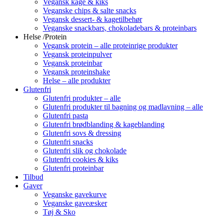
Vegansk kage & kiks
Veganske chips & salte snacks
Vegansk dessert- & kagetilbehør
Veganske snackbars, chokoladebars & proteinbars
Helse /Protein
Vegansk protein – alle proteinrige produkter
Vegansk proteinpulver
Vegansk proteinbar
Vegansk proteinshake
Helse – alle produkter
Glutenfri
Glutenfri produkter – alle
Glutenfri produkter til bagning og madlavning – alle
Glutenfri pasta
Glutenfri brødblanding & kageblanding
Glutenfri sovs & dressing
Glutenfri snacks
Glutenfri slik og chokolade
Glutenfri cookies & kiks
Glutenfri proteinbar
Tilbud
Gaver
Veganske gavekurve
Veganske gaveæsker
Tøj & Sko