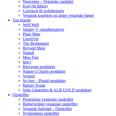
Nuoceans – Veganske sandaler
Kort (til hilsen)
Gavekort til webshoppen
Vegansk kogebog og andre veganske bøger
Top brands
Well Well
Simply V ostealternativer
Plant Mate
GreenVie
The Beginnings
Beyond Meat
Naturli
Moo Free
bett’r
Biovegan produkter
Nature’s Charm produkter
Veganz
So free – Plamil produkter
Rømer Vegan
Seitz Glutenfrei & ALB GOLD produkter
Opskrifter
Proteinrige veganske opskrifter
Børnevenlige veganske opskrifter
Vegansk Julemad – Opskrifter
Nytårsmenu opskrifter