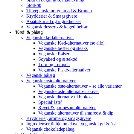
Storkøb
Til vegansk morgenmad & Brunch
Krydderier & Smagsgivere
Asiatisk mad og ingredienser
Vegansk dessert- & kagetilbehør
‘Kød’ & pålæg
Veganske kødalternativer
Veganske Kød-alternativer (se alle)
Veganske bøffer og steaks
Veganske Pølser
Soyakød og ærtekød
Tofu og Tempeh
Veganske Fiske-alternativer
Vegansk pålæg
Veganske oste-alternativer
Veganske oste-alternativer – se alle varianter
Veganske oste-alternativ i skiver
Vegansk alternativ til blokost
Special’åste’
Revet & parmesan-alternativer
Veganske alternativer til smøreost & dip
Krydderier, aroma og smagsgivere
Ingredienser til hjemmelavet vegansk kød & åst
Vegansk chokoladepålæg