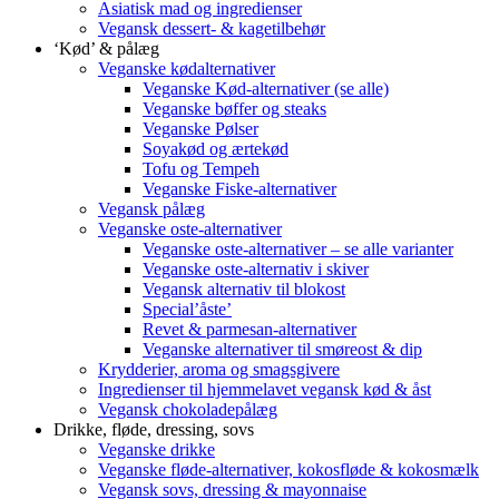
Asiatisk mad og ingredienser
Vegansk dessert- & kagetilbehør
‘Kød’ & pålæg
Veganske kødalternativer
Veganske Kød-alternativer (se alle)
Veganske bøffer og steaks
Veganske Pølser
Soyakød og ærtekød
Tofu og Tempeh
Veganske Fiske-alternativer
Vegansk pålæg
Veganske oste-alternativer
Veganske oste-alternativer – se alle varianter
Veganske oste-alternativ i skiver
Vegansk alternativ til blokost
Special’åste’
Revet & parmesan-alternativer
Veganske alternativer til smøreost & dip
Krydderier, aroma og smagsgivere
Ingredienser til hjemmelavet vegansk kød & åst
Vegansk chokoladepålæg
Drikke, fløde, dressing, sovs
Veganske drikke
Veganske fløde-alternativer, kokosfløde & kokosmælk
Vegansk sovs, dressing & mayonnaise