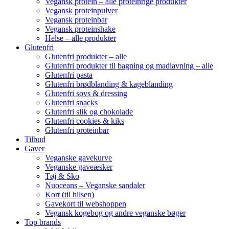
Vegansk protein – alle proteinrige produkter
Vegansk proteinpulver
Vegansk proteinbar
Vegansk proteinshake
Helse – alle produkter
Glutenfri
Glutenfri produkter – alle
Glutenfri produkter til bagning og madlavning – alle
Glutenfri pasta
Glutenfri brødblanding & kageblanding
Glutenfri sovs & dressing
Glutenfri snacks
Glutenfri slik og chokolade
Glutenfri cookies & kiks
Glutenfri proteinbar
Tilbud
Gaver
Veganske gavekurve
Veganske gaveæsker
Tøj & Sko
Nuoceans – Veganske sandaler
Kort (til hilsen)
Gavekort til webshoppen
Vegansk kogebog og andre veganske bøger
Top brands