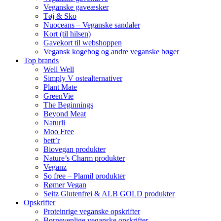
Veganske gaveæsker
Tøj & Sko
Nuoceans – Veganske sandaler
Kort (til hilsen)
Gavekort til webshoppen
Vegansk kogebog og andre veganske bøger
Top brands
Well Well
Simply V ostealternativer
Plant Mate
GreenVie
The Beginnings
Beyond Meat
Naturli
Moo Free
bett’r
Biovegan produkter
Nature’s Charm produkter
Veganz
So free – Plamil produkter
Rømer Vegan
Seitz Glutenfrei & ALB GOLD produkter
Opskrifter
Proteinrige veganske opskrifter
Børnevenlige veganske opskrifter