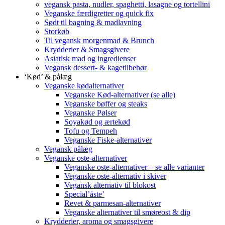
vegansk pasta, nudler, spaghetti, lasagne og tortellini
Veganske færdigretter og quick fix
Sødt til bagning & madlavning
Storkøb
Til vegansk morgenmad & Brunch
Krydderier & Smagsgivere
Asiatisk mad og ingredienser
Vegansk dessert- & kagetilbehør
‘Kød’ & pålæg
Veganske kødalternativer
Veganske Kød-alternativer (se alle)
Veganske bøffer og steaks
Veganske Pølser
Soyakød og ærtekød
Tofu og Tempeh
Veganske Fiske-alternativer
Vegansk pålæg
Veganske oste-alternativer
Veganske oste-alternativer – se alle varianter
Veganske oste-alternativ i skiver
Vegansk alternativ til blokost
Special’åste’
Revet & parmesan-alternativer
Veganske alternativer til smøreost & dip
Krydderier, aroma og smagsgivere