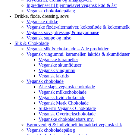
Ingredienser til hjemmelavet vegansk kød & åst
Vegansk chokoladepålæg
Drikke, fløde, dressing, sovs
Veganske drikke
Veganske fløde-alternativer, kokosfløde & kokosmælk
Vegansk sovs, dressing & mayonnaise
Vegansk suppe og miso
Slik & Chokolade
Vegansk slik & chokolade – Alle produkter
Vegansk vingummi, karameller, lakrids & skumfiduser
Veganske karameller
Veganske skumfiduser
Vegansk vingummi
Vegansk lakrids
Vegansk chokolade
Alle slags vegansk chokolade
Vegansk m!lkechokolade
Vegansk hvid chokolade
Vegansk Mørk Chokolade
Sukkerfri Vegansk Chokolade
Vegansk Overtrækschokolade
Veganske chokoladebars mv.
Børnevenligt & individuelt indpakket vegansk slik
Vegansk chokoladepålæg