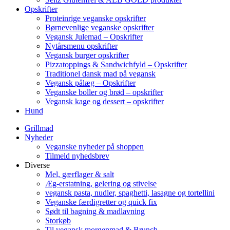
Opskrifter
Proteinrige veganske opskrifter
Børnevenlige veganske opskrifter
Vegansk Julemad – Opskrifter
Nytårsmenu opskrifter
Vegansk burger opskrifter
Pizzatoppings & Sandwichfyld – Opskrifter
Traditionel dansk mad på vegansk
Vegansk pålæg – Opskrifter
Veganske boller og brød – opskrifter
Vegansk kage og dessert – opskrifter
Hund
Grillmad
Nyheder
Veganske nyheder på shoppen
Tilmeld nyhedsbrev
Diverse
Mel, gærflager & salt
Æg-erstatning, gelering og stivelse
vegansk pasta, nudler, spaghetti, lasagne og tortellini
Veganske færdigretter og quick fix
Sødt til bagning & madlavning
Storkøb
Til vegansk morgenmad & Brunch