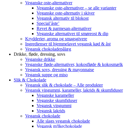
Veganske oste-alternativer
Veganske oste-alternativer – se alle varianter
Veganske oste-alternativ i skiver
Vegansk alternativ til blokost
Special’åste’
Revet & parmesan-alternativer
Veganske alternativer til smøreost & dip
Krydderier, aroma og smagsgivere
Ingredienser til hjemmelavet vegansk kød & åst
Vegansk chokoladepålæg
Drikke, fløde, dressing, sovs
Veganske drikke
Veganske fløde-alternativer, kokosfløde & kokosmælk
Vegansk sovs, dressing & mayonnaise
Vegansk suppe og miso
Slik & Chokolade
Vegansk slik & chokolade – Alle produkter
Vegansk vingummi, karameller, lakrids & skumfiduser
Veganske karameller
Veganske skumfiduser
Vegansk vingummi
Vegansk lakrids
Vegansk chokolade
Alle slags vegansk chokolade
Vegansk m!lkechokolade