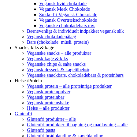
Vegansk hvid chokolade
Vegansk Mørk Chokolade
Sukkerfri Vegansk Chokolade
Vegansk Overtrækschokolade
Veganske chokoladebars mv.
Børnevenligt & individuelt indpakket vegansk slik
Vegansk chokoladepålæg
Bars (chokolade, müsli, protein)
Snacks, kiks & kage
Veganske snacks – alle produkter
Vegansk kage & kiks
Veganske chips & salte snacks
Vegansk dessert- & kagetilbehør
Veganske snackbars, chokoladebars & proteinbars
Helse /Protein
Vegansk protein – alle proteinrige produkter
Vegansk proteinpulver
Vegansk proteinbar
Vegansk proteinshake
Helse – alle produkter
Glutenfri
Glutenfri produkter – alle
Glutenfri produkter til bagning og madlavning – alle
Glutenfri pasta
Glutenfri brødblanding & kageblanding