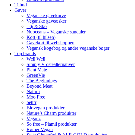
Tilbud
Gaver
Veganske gavekurve
Veganske gaveæsker
Tøj & Sko
Nuoceans – Veganske sandaler
Kort (til hilsen)
Gavekort til webshoppen
Vegansk kogebog og andre veganske bøger
Top brands
Well Well
Simply V ostealternativer
Plant Mate
GreenVie
The Beginnings
Beyond Meat
Naturli
Moo Free
bett’r
Biovegan produkter
Nature’s Charm produkter
Veganz
So free – Plamil produkter
Rømer Vegan
Seitz Glutenfrei & ALB GOLD produkter