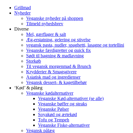
Grillmad
Nyheder
Veganske nyheder på shoppen
Tilmeld nyhedsbrev
Diverse
Mel, gærflager & salt
Æg-erstatning, gelering og stivelse
vegansk pasta, nudler, spaghetti, lasagne og tortellini
Veganske færdigretter og quick fix
Sødt til bagning & madlavning
Storkøb
Til vegansk morgenmad & Brunch
Krydderier & Smagsgivere
Asiatisk mad og ingredienser
Vegansk dessert- & kagetilbehør
‘Kød’ & pålæg
Veganske kødalternativer
Veganske Kød-alternativer (se alle)
Veganske bøffer og steaks
Veganske Pølser
Soyakød og ærtekød
Tofu og Tempeh
Veganske Fiske-alternativer
Vegansk pålæg