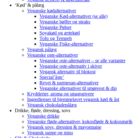
‘Kød’ & pålæg
Veganske kødalternativer
Veganske Kød-alternativer (se alle)
Veganske bøffer og steaks
Veganske Pølser
Soyakød og ærtekød
Tofu og Tempeh
Veganske Fiske-alternativer
Vegansk pålæg
Veganske oste-alternativer
Veganske oste-alternativer – se alle varianter
Veganske oste-alternativ i skiver
Vegansk alternativ til blokost
Special’åste’
Revet & parmesan-alternativer
Veganske alternativer til smøreost & dip
Krydderier, aroma og smagsgivere
Ingredienser til hjemmelavet vegansk kød & åst
Vegansk chokoladepålæg
Drikke, fløde, dressing, sovs
Veganske drikke
Veganske fløde-alternativer, kokosfløde & kokosmælk
Vegansk sovs, dressing & mayonnaise
Vegansk suppe og miso