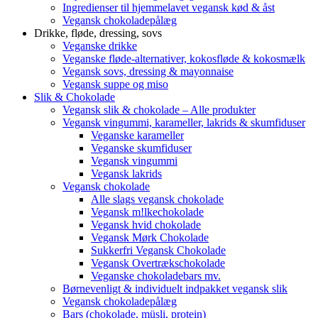
Ingredienser til hjemmelavet vegansk kød & åst
Vegansk chokoladepålæg
Drikke, fløde, dressing, sovs
Veganske drikke
Veganske fløde-alternativer, kokosfløde & kokosmælk
Vegansk sovs, dressing & mayonnaise
Vegansk suppe og miso
Slik & Chokolade
Vegansk slik & chokolade – Alle produkter
Vegansk vingummi, karameller, lakrids & skumfiduser
Veganske karameller
Veganske skumfiduser
Vegansk vingummi
Vegansk lakrids
Vegansk chokolade
Alle slags vegansk chokolade
Vegansk m!lkechokolade
Vegansk hvid chokolade
Vegansk Mørk Chokolade
Sukkerfri Vegansk Chokolade
Vegansk Overtrækschokolade
Veganske chokoladebars mv.
Børnevenligt & individuelt indpakket vegansk slik
Vegansk chokoladepålæg
Bars (chokolade, müsli, protein)