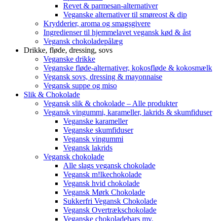
Revet & parmesan-alternativer
Veganske alternativer til smøreost & dip
Krydderier, aroma og smagsgivere
Ingredienser til hjemmelavet vegansk kød & åst
Vegansk chokoladepålæg
Drikke, fløde, dressing, sovs
Veganske drikke
Veganske fløde-alternativer, kokosfløde & kokosmælk
Vegansk sovs, dressing & mayonnaise
Vegansk suppe og miso
Slik & Chokolade
Vegansk slik & chokolade – Alle produkter
Vegansk vingummi, karameller, lakrids & skumfiduser
Veganske karameller
Veganske skumfiduser
Vegansk vingummi
Vegansk lakrids
Vegansk chokolade
Alle slags vegansk chokolade
Vegansk m!lkechokolade
Vegansk hvid chokolade
Vegansk Mørk Chokolade
Sukkerfri Vegansk Chokolade
Vegansk Overtrækschokolade
Veganske chokoladebars mv.