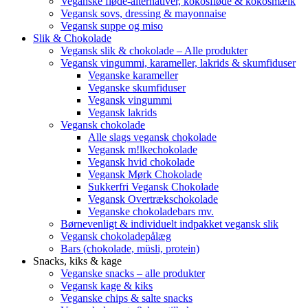
Veganske fløde-alternativer, kokosfløde & kokosmælk
Vegansk sovs, dressing & mayonnaise
Vegansk suppe og miso
Slik & Chokolade
Vegansk slik & chokolade – Alle produkter
Vegansk vingummi, karameller, lakrids & skumfiduser
Veganske karameller
Veganske skumfiduser
Vegansk vingummi
Vegansk lakrids
Vegansk chokolade
Alle slags vegansk chokolade
Vegansk m!lkechokolade
Vegansk hvid chokolade
Vegansk Mørk Chokolade
Sukkerfri Vegansk Chokolade
Vegansk Overtrækschokolade
Veganske chokoladebars mv.
Børnevenligt & individuelt indpakket vegansk slik
Vegansk chokoladepålæg
Bars (chokolade, müsli, protein)
Snacks, kiks & kage
Veganske snacks – alle produkter
Vegansk kage & kiks
Veganske chips & salte snacks