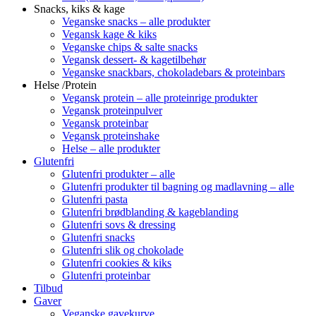
Snacks, kiks & kage
Veganske snacks – alle produkter
Vegansk kage & kiks
Veganske chips & salte snacks
Vegansk dessert- & kagetilbehør
Veganske snackbars, chokoladebars & proteinbars
Helse /Protein
Vegansk protein – alle proteinrige produkter
Vegansk proteinpulver
Vegansk proteinbar
Vegansk proteinshake
Helse – alle produkter
Glutenfri
Glutenfri produkter – alle
Glutenfri produkter til bagning og madlavning – alle
Glutenfri pasta
Glutenfri brødblanding & kageblanding
Glutenfri sovs & dressing
Glutenfri snacks
Glutenfri slik og chokolade
Glutenfri cookies & kiks
Glutenfri proteinbar
Tilbud
Gaver
Veganske gavekurve