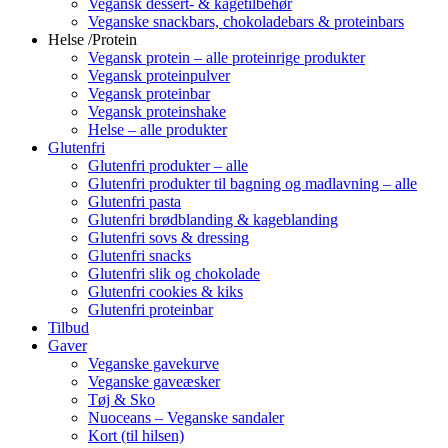
Vegansk dessert- & kagetilbehør
Veganske snackbars, chokoladebars & proteinbars
Helse /Protein
Vegansk protein – alle proteinrige produkter
Vegansk proteinpulver
Vegansk proteinbar
Vegansk proteinshake
Helse – alle produkter
Glutenfri
Glutenfri produkter – alle
Glutenfri produkter til bagning og madlavning – alle
Glutenfri pasta
Glutenfri brødblanding & kageblanding
Glutenfri sovs & dressing
Glutenfri snacks
Glutenfri slik og chokolade
Glutenfri cookies & kiks
Glutenfri proteinbar
Tilbud
Gaver
Veganske gavekurve
Veganske gaveæsker
Tøj & Sko
Nuoceans – Veganske sandaler
Kort (til hilsen)