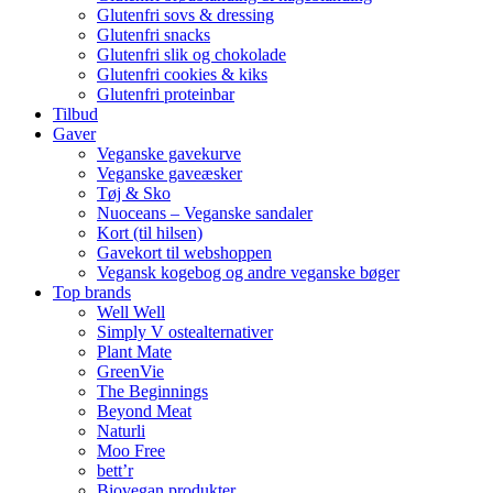
Glutenfri sovs & dressing
Glutenfri snacks
Glutenfri slik og chokolade
Glutenfri cookies & kiks
Glutenfri proteinbar
Tilbud
Gaver
Veganske gavekurve
Veganske gaveæsker
Tøj & Sko
Nuoceans – Veganske sandaler
Kort (til hilsen)
Gavekort til webshoppen
Vegansk kogebog og andre veganske bøger
Top brands
Well Well
Simply V ostealternativer
Plant Mate
GreenVie
The Beginnings
Beyond Meat
Naturli
Moo Free
bett’r
Biovegan produkter