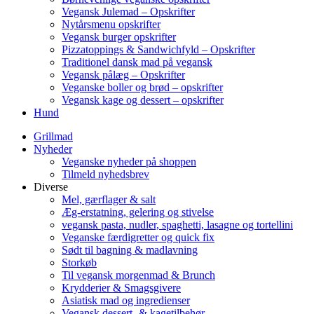
Vegansk Julemad – Opskrifter
Nytårsmenu opskrifter
Vegansk burger opskrifter
Pizzatoppings & Sandwichfyld – Opskrifter
Traditionel dansk mad på vegansk
Vegansk pålæg – Opskrifter
Veganske boller og brød – opskrifter
Vegansk kage og dessert – opskrifter
Hund
Grillmad
Nyheder
Veganske nyheder på shoppen
Tilmeld nyhedsbrev
Diverse
Mel, gærflager & salt
Æg-erstatning, gelering og stivelse
vegansk pasta, nudler, spaghetti, lasagne og tortellini
Veganske færdigretter og quick fix
Sødt til bagning & madlavning
Storkøb
Til vegansk morgenmad & Brunch
Krydderier & Smagsgivere
Asiatisk mad og ingredienser
Vegansk dessert- & kagetilbehør