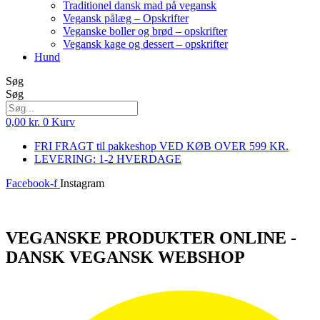
Traditionel dansk mad på vegansk
Vegansk pålæg – Opskrifter
Veganske boller og brød – opskrifter
Vegansk kage og dessert – opskrifter
Hund
Søg
Søg
0,00
kr.
0
Kurv
FRI FRAGT til pakkeshop VED KØB OVER 599 KR.
LEVERING: 1-2 HVERDAGE
Facebook-f
Instagram
Log ind
VEGANSKE PRODUKTER ONLINE -
DANSK VEGANSK WEBSHOP