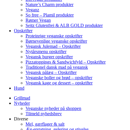
Nature’s Charm produkter
Veganz
So free – Plamil produkter
Rømer Vegan
Seitz Glutenfrei & ALB GOLD produkter
Opskrifter
Proteinrige veganske opskrifter
Børnevenlige veganske opskrifter
Vegansk Julemad – Opskrifter
Nytårsmenu opskrifter
Vegansk burger opskrifter
Pizzatoppings & Sandwichfyld – Opskrifter
Traditionel dansk mad på vegansk
Vegansk pålæg – Opskrifter
Veganske boller og brød – opskrifter
Vegansk kage og dessert – opskrifter
Hund
Grillmad
Nyheder
Veganske nyheder på shoppen
Tilmeld nyhedsbrev
Diverse
Mel, gærflager & salt
Æg-erstatning, gelering og stivelse