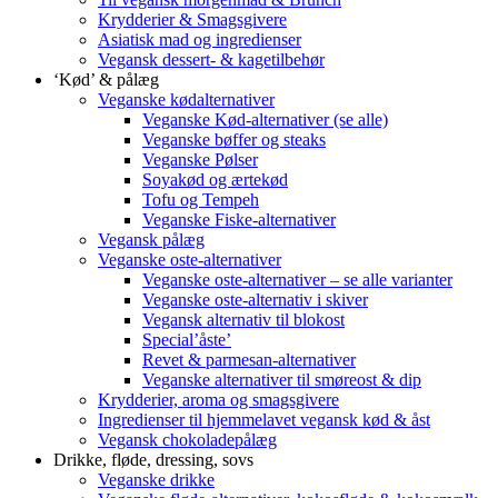
Krydderier & Smagsgivere
Asiatisk mad og ingredienser
Vegansk dessert- & kagetilbehør
‘Kød’ & pålæg
Veganske kødalternativer
Veganske Kød-alternativer (se alle)
Veganske bøffer og steaks
Veganske Pølser
Soyakød og ærtekød
Tofu og Tempeh
Veganske Fiske-alternativer
Vegansk pålæg
Veganske oste-alternativer
Veganske oste-alternativer – se alle varianter
Veganske oste-alternativ i skiver
Vegansk alternativ til blokost
Special’åste’
Revet & parmesan-alternativer
Veganske alternativer til smøreost & dip
Krydderier, aroma og smagsgivere
Ingredienser til hjemmelavet vegansk kød & åst
Vegansk chokoladepålæg
Drikke, fløde, dressing, sovs
Veganske drikke