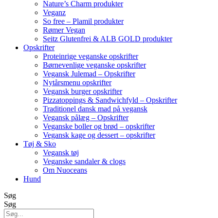
Nature’s Charm produkter
Veganz
So free – Plamil produkter
Rømer Vegan
Seitz Glutenfrei & ALB GOLD produkter
Opskrifter
Proteinrige veganske opskrifter
Børnevenlige veganske opskrifter
Vegansk Julemad – Opskrifter
Nytårsmenu opskrifter
Vegansk burger opskrifter
Pizzatoppings & Sandwichfyld – Opskrifter
Traditionel dansk mad på vegansk
Vegansk pålæg – Opskrifter
Veganske boller og brød – opskrifter
Vegansk kage og dessert – opskrifter
Tøj & Sko
Vegansk tøj
Veganske sandaler & clogs
Om Nuoceans
Hund
Søg
Søg