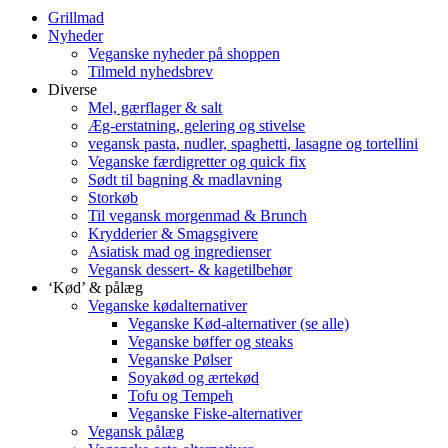
Grillmad
Nyheder
Veganske nyheder på shoppen
Tilmeld nyhedsbrev
Diverse
Mel, gærflager & salt
Æg-erstatning, gelering og stivelse
vegansk pasta, nudler, spaghetti, lasagne og tortellini
Veganske færdigretter og quick fix
Sødt til bagning & madlavning
Storkøb
Til vegansk morgenmad & Brunch
Krydderier & Smagsgivere
Asiatisk mad og ingredienser
Vegansk dessert- & kagetilbehør
‘Kød’ & pålæg
Veganske kødalternativer
Veganske Kød-alternativer (se alle)
Veganske bøffer og steaks
Veganske Pølser
Soyakød og ærtekød
Tofu og Tempeh
Veganske Fiske-alternativer
Vegansk pålæg