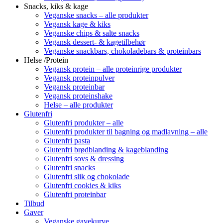
Snacks, kiks & kage
Veganske snacks – alle produkter
Vegansk kage & kiks
Veganske chips & salte snacks
Vegansk dessert- & kagetilbehør
Veganske snackbars, chokoladebars & proteinbars
Helse /Protein
Vegansk protein – alle proteinrige produkter
Vegansk proteinpulver
Vegansk proteinbar
Vegansk proteinshake
Helse – alle produkter
Glutenfri
Glutenfri produkter – alle
Glutenfri produkter til bagning og madlavning – alle
Glutenfri pasta
Glutenfri brødblanding & kageblanding
Glutenfri sovs & dressing
Glutenfri snacks
Glutenfri slik og chokolade
Glutenfri cookies & kiks
Glutenfri proteinbar
Tilbud
Gaver
Veganske gavekurve