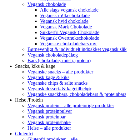
Vegansk chokolade
Alle slags vegansk chokolade
Vegansk m!lkechokolade
Vegansk hvid chokolade
Vegansk Mørk Chokolade
Sukkerfri Vegansk Chokolade
Vegansk Overtrækschokolade
Veganske chokoladebars mv.
Børnevenligt & individuelt indpakket vegansk slik
Vegansk chokoladepålæg
Bars (chokolade, müsli, protein)
Snacks, kiks & kage
Veganske snacks – alle produkter
Vegansk kage & kiks
Veganske chips & salte snacks
Vegansk dessert- & kagetilbehør
Veganske snackbars, chokoladebars & proteinbars
Helse /Protein
Vegansk protein – alle proteinrige produkter
Vegansk proteinpulver
Vegansk proteinbar
Vegansk proteinshake
Helse – alle produkter
Glutenfri
Glutenfri produkter – alle