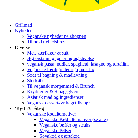
Grillmad
Nyheder
Veganske nyheder på shoppen
Tilmeld nyhedsbrev
Diverse
Mel, gærflager & salt
Æg-erstatning, gelering og stivelse
vegansk pasta, nudler, spaghetti, lasagne og tortellini
Veganske færdigretter og quick fix
Sødt til bagning & madlavning
Storkøb
Til vegansk morgenmad & Brunch
Krydderier & Smagsgivere
Asiatisk mad og ingredienser
Vegansk dessert- & kagetilbehør
‘Kød’ & pålæg
Veganske kødalternativer
Veganske Kød-alternativer (se alle)
Veganske bøffer og steaks
Veganske Pølser
Soyakød og ærtekød