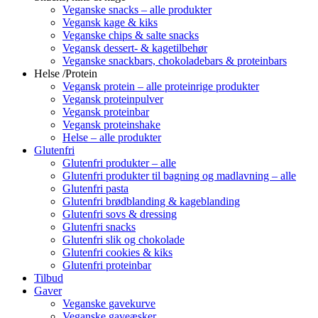
Veganske snacks – alle produkter
Vegansk kage & kiks
Veganske chips & salte snacks
Vegansk dessert- & kagetilbehør
Veganske snackbars, chokoladebars & proteinbars
Helse /Protein
Vegansk protein – alle proteinrige produkter
Vegansk proteinpulver
Vegansk proteinbar
Vegansk proteinshake
Helse – alle produkter
Glutenfri
Glutenfri produkter – alle
Glutenfri produkter til bagning og madlavning – alle
Glutenfri pasta
Glutenfri brødblanding & kageblanding
Glutenfri sovs & dressing
Glutenfri snacks
Glutenfri slik og chokolade
Glutenfri cookies & kiks
Glutenfri proteinbar
Tilbud
Gaver
Veganske gavekurve
Veganske gaveæsker