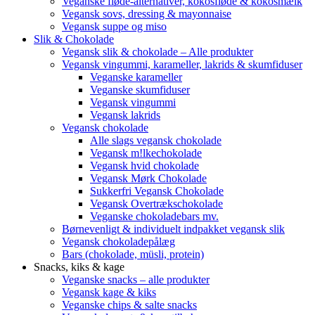
Veganske fløde-alternativer, kokosfløde & kokosmælk
Vegansk sovs, dressing & mayonnaise
Vegansk suppe og miso
Slik & Chokolade
Vegansk slik & chokolade – Alle produkter
Vegansk vingummi, karameller, lakrids & skumfiduser
Veganske karameller
Veganske skumfiduser
Vegansk vingummi
Vegansk lakrids
Vegansk chokolade
Alle slags vegansk chokolade
Vegansk m!lkechokolade
Vegansk hvid chokolade
Vegansk Mørk Chokolade
Sukkerfri Vegansk Chokolade
Vegansk Overtrækschokolade
Veganske chokoladebars mv.
Børnevenligt & individuelt indpakket vegansk slik
Vegansk chokoladepålæg
Bars (chokolade, müsli, protein)
Snacks, kiks & kage
Veganske snacks – alle produkter
Vegansk kage & kiks
Veganske chips & salte snacks