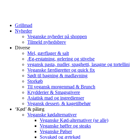
Grillmad
Nyheder
Veganske nyheder på shoppen
Tilmeld nyhedsbrev
Diverse
Mel, gærflager & salt
Æg-erstatning, gelering og stivelse
vegansk pasta, nudler, spaghetti, lasagne og tortellini
Veganske færdigretter og quick fix
Sødt til bagning & madlavning
Storkøb
Til vegansk morgenmad & Brunch
Krydderier & Smagsgivere
Asiatisk mad og ingredienser
Vegansk dessert- & kagetilbehør
‘Kød’ & pålæg
Veganske kødalternativer
Veganske Kød-alternativer (se alle)
Veganske bøffer og steaks
Veganske Pølser
Soyakød og ærtekød