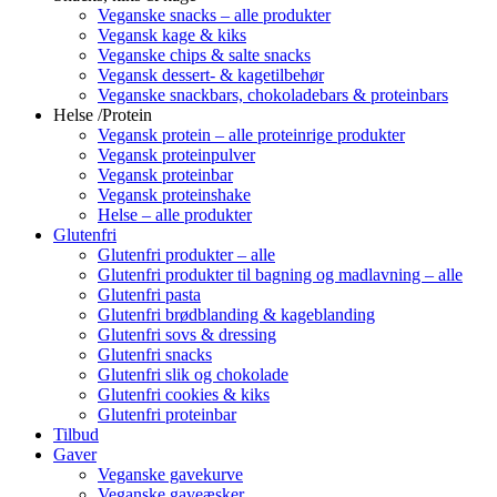
Veganske snacks – alle produkter
Vegansk kage & kiks
Veganske chips & salte snacks
Vegansk dessert- & kagetilbehør
Veganske snackbars, chokoladebars & proteinbars
Helse /Protein
Vegansk protein – alle proteinrige produkter
Vegansk proteinpulver
Vegansk proteinbar
Vegansk proteinshake
Helse – alle produkter
Glutenfri
Glutenfri produkter – alle
Glutenfri produkter til bagning og madlavning – alle
Glutenfri pasta
Glutenfri brødblanding & kageblanding
Glutenfri sovs & dressing
Glutenfri snacks
Glutenfri slik og chokolade
Glutenfri cookies & kiks
Glutenfri proteinbar
Tilbud
Gaver
Veganske gavekurve
Veganske gaveæsker