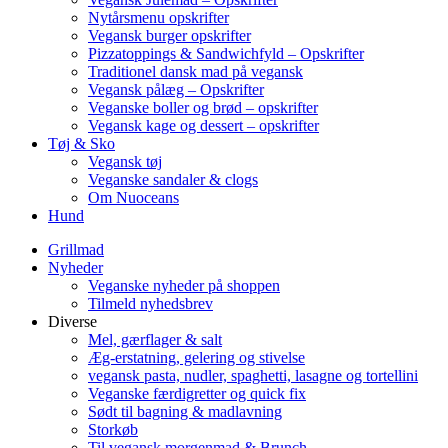
Nytårsmenu opskrifter
Vegansk burger opskrifter
Pizzatoppings & Sandwichfyld – Opskrifter
Traditionel dansk mad på vegansk
Vegansk pålæg – Opskrifter
Veganske boller og brød – opskrifter
Vegansk kage og dessert – opskrifter
Tøj & Sko
Vegansk tøj
Veganske sandaler & clogs
Om Nuoceans
Hund
Grillmad
Nyheder
Veganske nyheder på shoppen
Tilmeld nyhedsbrev
Diverse
Mel, gærflager & salt
Æg-erstatning, gelering og stivelse
vegansk pasta, nudler, spaghetti, lasagne og tortellini
Veganske færdigretter og quick fix
Sødt til bagning & madlavning
Storkøb
Til vegansk morgenmad & Brunch