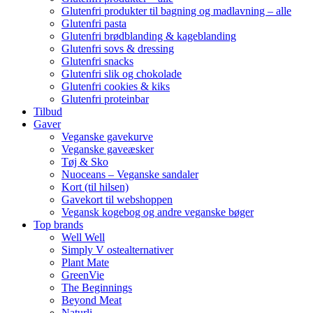
Glutenfri produkter til bagning og madlavning – alle
Glutenfri pasta
Glutenfri brødblanding & kageblanding
Glutenfri sovs & dressing
Glutenfri snacks
Glutenfri slik og chokolade
Glutenfri cookies & kiks
Glutenfri proteinbar
Tilbud
Gaver
Veganske gavekurve
Veganske gaveæsker
Tøj & Sko
Nuoceans – Veganske sandaler
Kort (til hilsen)
Gavekort til webshoppen
Vegansk kogebog og andre veganske bøger
Top brands
Well Well
Simply V ostealternativer
Plant Mate
GreenVie
The Beginnings
Beyond Meat
Naturli