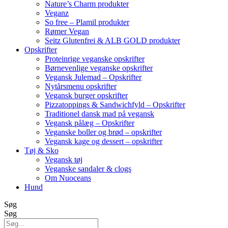
Nature’s Charm produkter
Veganz
So free – Plamil produkter
Rømer Vegan
Seitz Glutenfrei & ALB GOLD produkter
Opskrifter
Proteinrige veganske opskrifter
Børnevenlige veganske opskrifter
Vegansk Julemad – Opskrifter
Nytårsmenu opskrifter
Vegansk burger opskrifter
Pizzatoppings & Sandwichfyld – Opskrifter
Traditionel dansk mad på vegansk
Vegansk pålæg – Opskrifter
Veganske boller og brød – opskrifter
Vegansk kage og dessert – opskrifter
Tøj & Sko
Vegansk tøj
Veganske sandaler & clogs
Om Nuoceans
Hund
Søg
Søg