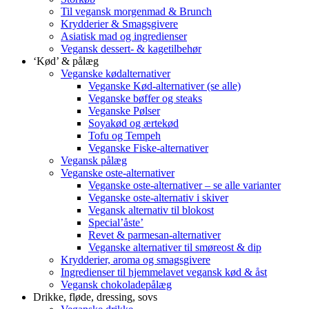
Til vegansk morgenmad & Brunch
Krydderier & Smagsgivere
Asiatisk mad og ingredienser
Vegansk dessert- & kagetilbehør
‘Kød’ & pålæg
Veganske kødalternativer
Veganske Kød-alternativer (se alle)
Veganske bøffer og steaks
Veganske Pølser
Soyakød og ærtekød
Tofu og Tempeh
Veganske Fiske-alternativer
Vegansk pålæg
Veganske oste-alternativer
Veganske oste-alternativer – se alle varianter
Veganske oste-alternativ i skiver
Vegansk alternativ til blokost
Special’åste’
Revet & parmesan-alternativer
Veganske alternativer til smøreost & dip
Krydderier, aroma og smagsgivere
Ingredienser til hjemmelavet vegansk kød & åst
Vegansk chokoladepålæg
Drikke, fløde, dressing, sovs