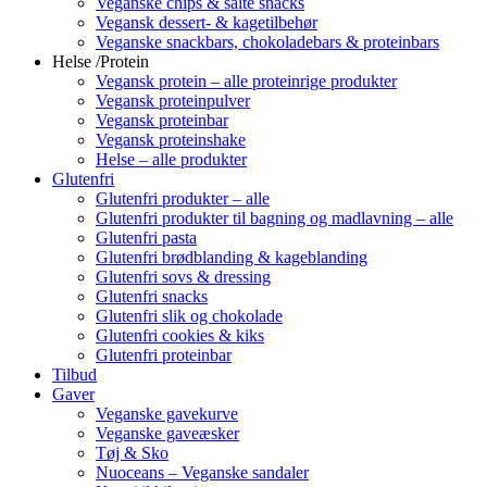
Veganske chips & salte snacks
Vegansk dessert- & kagetilbehør
Veganske snackbars, chokoladebars & proteinbars
Helse /Protein
Vegansk protein – alle proteinrige produkter
Vegansk proteinpulver
Vegansk proteinbar
Vegansk proteinshake
Helse – alle produkter
Glutenfri
Glutenfri produkter – alle
Glutenfri produkter til bagning og madlavning – alle
Glutenfri pasta
Glutenfri brødblanding & kageblanding
Glutenfri sovs & dressing
Glutenfri snacks
Glutenfri slik og chokolade
Glutenfri cookies & kiks
Glutenfri proteinbar
Tilbud
Gaver
Veganske gavekurve
Veganske gaveæsker
Tøj & Sko
Nuoceans – Veganske sandaler