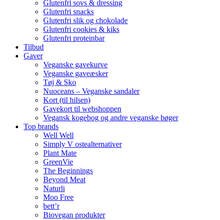
Glutenfri sovs & dressing
Glutenfri snacks
Glutenfri slik og chokolade
Glutenfri cookies & kiks
Glutenfri proteinbar
Tilbud
Gaver
Veganske gavekurve
Veganske gaveæsker
Tøj & Sko
Nuoceans – Veganske sandaler
Kort (til hilsen)
Gavekort til webshoppen
Vegansk kogebog og andre veganske bøger
Top brands
Well Well
Simply V ostealternativer
Plant Mate
GreenVie
The Beginnings
Beyond Meat
Naturli
Moo Free
bett’r
Biovegan produkter