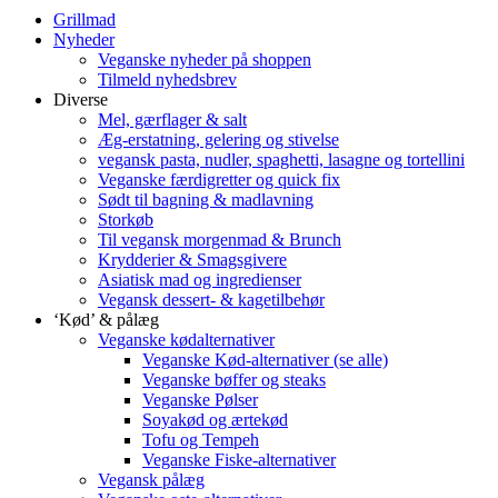
Grillmad
Nyheder
Veganske nyheder på shoppen
Tilmeld nyhedsbrev
Diverse
Mel, gærflager & salt
Æg-erstatning, gelering og stivelse
vegansk pasta, nudler, spaghetti, lasagne og tortellini
Veganske færdigretter og quick fix
Sødt til bagning & madlavning
Storkøb
Til vegansk morgenmad & Brunch
Krydderier & Smagsgivere
Asiatisk mad og ingredienser
Vegansk dessert- & kagetilbehør
‘Kød’ & pålæg
Veganske kødalternativer
Veganske Kød-alternativer (se alle)
Veganske bøffer og steaks
Veganske Pølser
Soyakød og ærtekød
Tofu og Tempeh
Veganske Fiske-alternativer
Vegansk pålæg