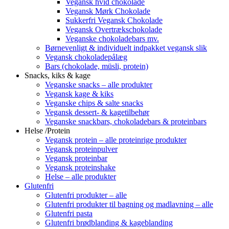
Vegansk hvid chokolade
Vegansk Mørk Chokolade
Sukkerfri Vegansk Chokolade
Vegansk Overtrækschokolade
Veganske chokoladebars mv.
Børnevenligt & individuelt indpakket vegansk slik
Vegansk chokoladepålæg
Bars (chokolade, müsli, protein)
Snacks, kiks & kage
Veganske snacks – alle produkter
Vegansk kage & kiks
Veganske chips & salte snacks
Vegansk dessert- & kagetilbehør
Veganske snackbars, chokoladebars & proteinbars
Helse /Protein
Vegansk protein – alle proteinrige produkter
Vegansk proteinpulver
Vegansk proteinbar
Vegansk proteinshake
Helse – alle produkter
Glutenfri
Glutenfri produkter – alle
Glutenfri produkter til bagning og madlavning – alle
Glutenfri pasta
Glutenfri brødblanding & kageblanding