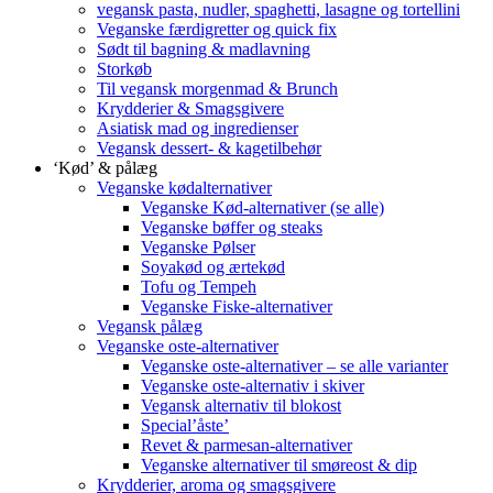
vegansk pasta, nudler, spaghetti, lasagne og tortellini
Veganske færdigretter og quick fix
Sødt til bagning & madlavning
Storkøb
Til vegansk morgenmad & Brunch
Krydderier & Smagsgivere
Asiatisk mad og ingredienser
Vegansk dessert- & kagetilbehør
‘Kød’ & pålæg
Veganske kødalternativer
Veganske Kød-alternativer (se alle)
Veganske bøffer og steaks
Veganske Pølser
Soyakød og ærtekød
Tofu og Tempeh
Veganske Fiske-alternativer
Vegansk pålæg
Veganske oste-alternativer
Veganske oste-alternativer – se alle varianter
Veganske oste-alternativ i skiver
Vegansk alternativ til blokost
Special’åste’
Revet & parmesan-alternativer
Veganske alternativer til smøreost & dip
Krydderier, aroma og smagsgivere