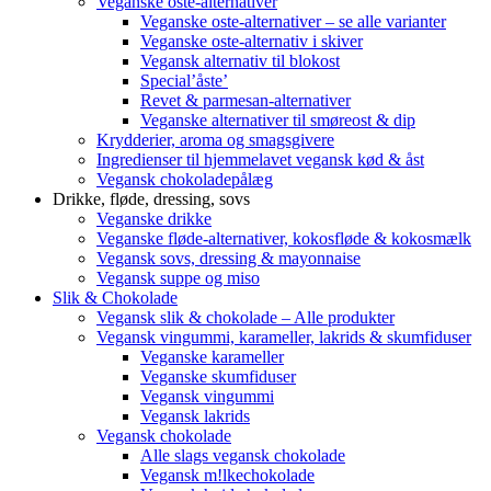
Veganske oste-alternativer
Veganske oste-alternativer – se alle varianter
Veganske oste-alternativ i skiver
Vegansk alternativ til blokost
Special’åste’
Revet & parmesan-alternativer
Veganske alternativer til smøreost & dip
Krydderier, aroma og smagsgivere
Ingredienser til hjemmelavet vegansk kød & åst
Vegansk chokoladepålæg
Drikke, fløde, dressing, sovs
Veganske drikke
Veganske fløde-alternativer, kokosfløde & kokosmælk
Vegansk sovs, dressing & mayonnaise
Vegansk suppe og miso
Slik & Chokolade
Vegansk slik & chokolade – Alle produkter
Vegansk vingummi, karameller, lakrids & skumfiduser
Veganske karameller
Veganske skumfiduser
Vegansk vingummi
Vegansk lakrids
Vegansk chokolade
Alle slags vegansk chokolade
Vegansk m!lkechokolade