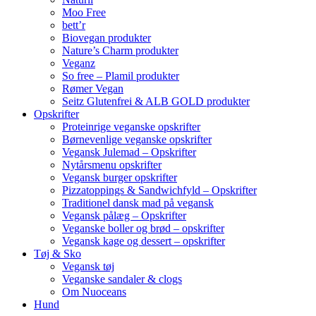
Moo Free
bett’r
Biovegan produkter
Nature’s Charm produkter
Veganz
So free – Plamil produkter
Rømer Vegan
Seitz Glutenfrei & ALB GOLD produkter
Opskrifter
Proteinrige veganske opskrifter
Børnevenlige veganske opskrifter
Vegansk Julemad – Opskrifter
Nytårsmenu opskrifter
Vegansk burger opskrifter
Pizzatoppings & Sandwichfyld – Opskrifter
Traditionel dansk mad på vegansk
Vegansk pålæg – Opskrifter
Veganske boller og brød – opskrifter
Vegansk kage og dessert – opskrifter
Tøj & Sko
Vegansk tøj
Veganske sandaler & clogs
Om Nuoceans
Hund