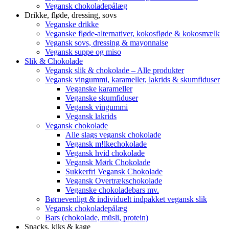
Vegansk chokoladepålæg
Drikke, fløde, dressing, sovs
Veganske drikke
Veganske fløde-alternativer, kokosfløde & kokosmælk
Vegansk sovs, dressing & mayonnaise
Vegansk suppe og miso
Slik & Chokolade
Vegansk slik & chokolade – Alle produkter
Vegansk vingummi, karameller, lakrids & skumfiduser
Veganske karameller
Veganske skumfiduser
Vegansk vingummi
Vegansk lakrids
Vegansk chokolade
Alle slags vegansk chokolade
Vegansk m!lkechokolade
Vegansk hvid chokolade
Vegansk Mørk Chokolade
Sukkerfri Vegansk Chokolade
Vegansk Overtrækschokolade
Veganske chokoladebars mv.
Børnevenligt & individuelt indpakket vegansk slik
Vegansk chokoladepålæg
Bars (chokolade, müsli, protein)
Snacks, kiks & kage