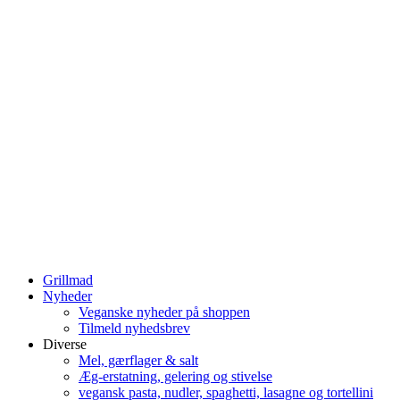
Grillmad
Nyheder
Veganske nyheder på shoppen
Tilmeld nyhedsbrev
Diverse
Mel, gærflager & salt
Æg-erstatning, gelering og stivelse
vegansk pasta, nudler, spaghetti, lasagne og tortellini