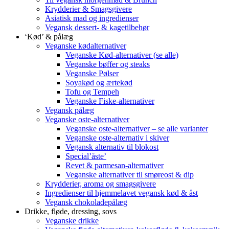
Krydderier & Smagsgivere
Asiatisk mad og ingredienser
Vegansk dessert- & kagetilbehør
‘Kød’ & pålæg
Veganske kødalternativer
Veganske Kød-alternativer (se alle)
Veganske bøffer og steaks
Veganske Pølser
Soyakød og ærtekød
Tofu og Tempeh
Veganske Fiske-alternativer
Vegansk pålæg
Veganske oste-alternativer
Veganske oste-alternativer – se alle varianter
Veganske oste-alternativ i skiver
Vegansk alternativ til blokost
Special’åste’
Revet & parmesan-alternativer
Veganske alternativer til smøreost & dip
Krydderier, aroma og smagsgivere
Ingredienser til hjemmelavet vegansk kød & åst
Vegansk chokoladepålæg
Drikke, fløde, dressing, sovs
Veganske drikke