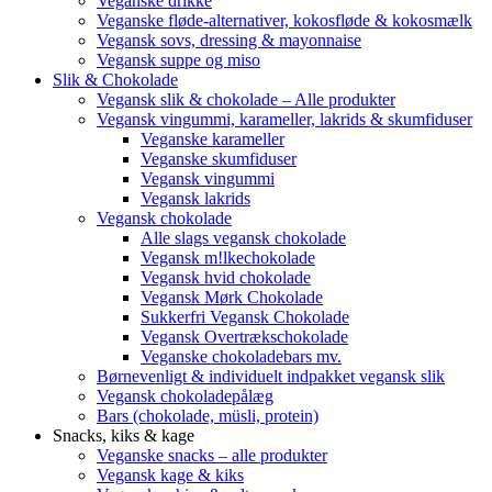
Veganske drikke
Veganske fløde-alternativer, kokosfløde & kokosmælk
Vegansk sovs, dressing & mayonnaise
Vegansk suppe og miso
Slik & Chokolade
Vegansk slik & chokolade – Alle produkter
Vegansk vingummi, karameller, lakrids & skumfiduser
Veganske karameller
Veganske skumfiduser
Vegansk vingummi
Vegansk lakrids
Vegansk chokolade
Alle slags vegansk chokolade
Vegansk m!lkechokolade
Vegansk hvid chokolade
Vegansk Mørk Chokolade
Sukkerfri Vegansk Chokolade
Vegansk Overtrækschokolade
Veganske chokoladebars mv.
Børnevenligt & individuelt indpakket vegansk slik
Vegansk chokoladepålæg
Bars (chokolade, müsli, protein)
Snacks, kiks & kage
Veganske snacks – alle produkter
Vegansk kage & kiks