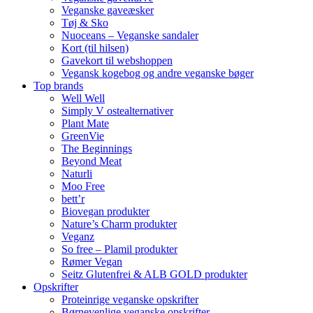
Veganske gaveæsker
Tøj & Sko
Nuoceans – Veganske sandaler
Kort (til hilsen)
Gavekort til webshoppen
Vegansk kogebog og andre veganske bøger
Top brands
Well Well
Simply V ostealternativer
Plant Mate
GreenVie
The Beginnings
Beyond Meat
Naturli
Moo Free
bett’r
Biovegan produkter
Nature’s Charm produkter
Veganz
So free – Plamil produkter
Rømer Vegan
Seitz Glutenfrei & ALB GOLD produkter
Opskrifter
Proteinrige veganske opskrifter
Børnevenlige veganske opskrifter