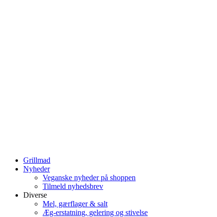
Grillmad
Nyheder
Veganske nyheder på shoppen
Tilmeld nyhedsbrev
Diverse
Mel, gærflager & salt
Æg-erstatning, gelering og stivelse