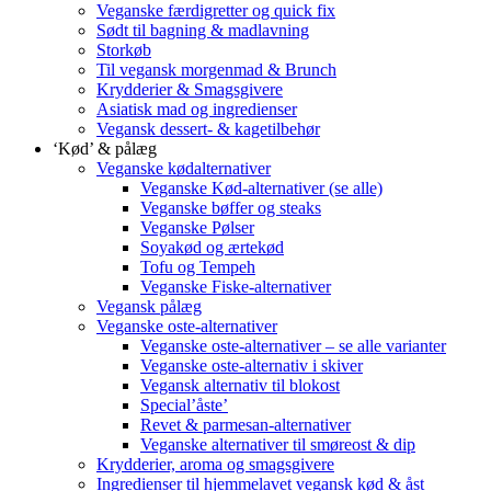
Veganske færdigretter og quick fix
Sødt til bagning & madlavning
Storkøb
Til vegansk morgenmad & Brunch
Krydderier & Smagsgivere
Asiatisk mad og ingredienser
Vegansk dessert- & kagetilbehør
‘Kød’ & pålæg
Veganske kødalternativer
Veganske Kød-alternativer (se alle)
Veganske bøffer og steaks
Veganske Pølser
Soyakød og ærtekød
Tofu og Tempeh
Veganske Fiske-alternativer
Vegansk pålæg
Veganske oste-alternativer
Veganske oste-alternativer – se alle varianter
Veganske oste-alternativ i skiver
Vegansk alternativ til blokost
Special’åste’
Revet & parmesan-alternativer
Veganske alternativer til smøreost & dip
Krydderier, aroma og smagsgivere
Ingredienser til hjemmelavet vegansk kød & åst