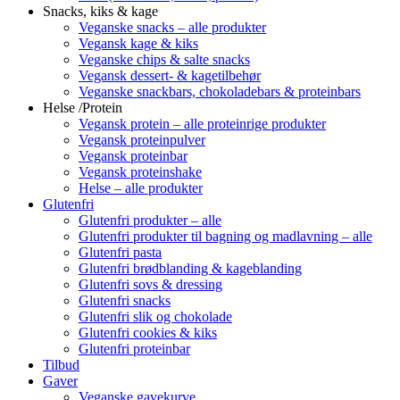
Snacks, kiks & kage
Veganske snacks – alle produkter
Vegansk kage & kiks
Veganske chips & salte snacks
Vegansk dessert- & kagetilbehør
Veganske snackbars, chokoladebars & proteinbars
Helse /Protein
Vegansk protein – alle proteinrige produkter
Vegansk proteinpulver
Vegansk proteinbar
Vegansk proteinshake
Helse – alle produkter
Glutenfri
Glutenfri produkter – alle
Glutenfri produkter til bagning og madlavning – alle
Glutenfri pasta
Glutenfri brødblanding & kageblanding
Glutenfri sovs & dressing
Glutenfri snacks
Glutenfri slik og chokolade
Glutenfri cookies & kiks
Glutenfri proteinbar
Tilbud
Gaver
Veganske gavekurve