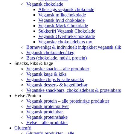
Vegansk chokolade
Alle slags vegansk chokolade
Vegansk m!lkechokolade
Vegansk hvid chokolade
Vegansk Mørk Chokolade
Sukkerfri Vegansk Chokolade
Vegansk Overtrækschokolade
Veganske chokoladebars mv.
Børnevenligt & individuelt indpakket vegansk slik
Vegansk chokoladepålæg
Bars (chokolade, müsli, protein)
Snacks, kiks & kage
Veganske snacks – alle produkter
Vegansk kage & kiks
Veganske chips & salte snacks
Vegansk dessert- & kagetilbehør
Veganske snackbars, chokoladebars & proteinbars
Helse /Protein
Vegansk protein – alle proteinrige produkter
Vegansk proteinpulver
Vegansk proteinbar
Vegansk proteinshake
Helse – alle produkter
Glutenfri
Glutenfri produkter – alle