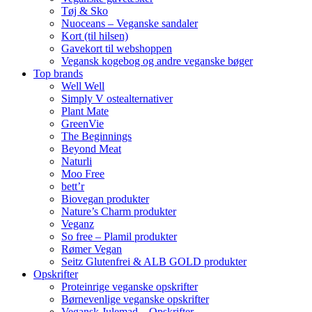
Tøj & Sko
Nuoceans – Veganske sandaler
Kort (til hilsen)
Gavekort til webshoppen
Vegansk kogebog og andre veganske bøger
Top brands
Well Well
Simply V ostealternativer
Plant Mate
GreenVie
The Beginnings
Beyond Meat
Naturli
Moo Free
bett’r
Biovegan produkter
Nature’s Charm produkter
Veganz
So free – Plamil produkter
Rømer Vegan
Seitz Glutenfrei & ALB GOLD produkter
Opskrifter
Proteinrige veganske opskrifter
Børnevenlige veganske opskrifter
Vegansk Julemad – Opskrifter