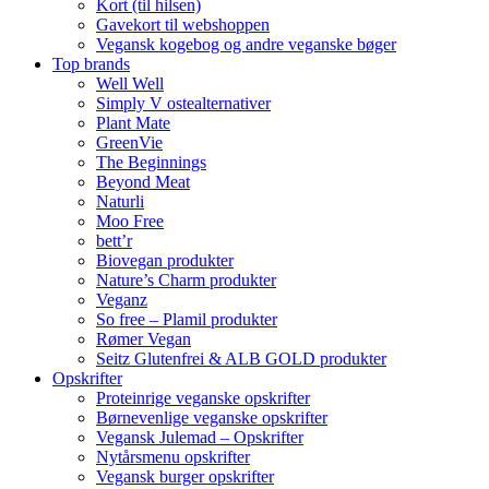
Kort (til hilsen)
Gavekort til webshoppen
Vegansk kogebog og andre veganske bøger
Top brands
Well Well
Simply V ostealternativer
Plant Mate
GreenVie
The Beginnings
Beyond Meat
Naturli
Moo Free
bett’r
Biovegan produkter
Nature’s Charm produkter
Veganz
So free – Plamil produkter
Rømer Vegan
Seitz Glutenfrei & ALB GOLD produkter
Opskrifter
Proteinrige veganske opskrifter
Børnevenlige veganske opskrifter
Vegansk Julemad – Opskrifter
Nytårsmenu opskrifter
Vegansk burger opskrifter