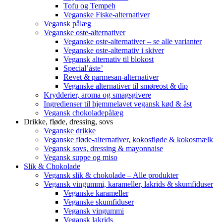
Tofu og Tempeh
Veganske Fiske-alternativer
Vegansk pålæg
Veganske oste-alternativer
Veganske oste-alternativer – se alle varianter
Veganske oste-alternativ i skiver
Vegansk alternativ til blokost
Special’åste’
Revet & parmesan-alternativer
Veganske alternativer til smøreost & dip
Krydderier, aroma og smagsgivere
Ingredienser til hjemmelavet vegansk kød & åst
Vegansk chokoladepålæg
Drikke, fløde, dressing, sovs
Veganske drikke
Veganske fløde-alternativer, kokosfløde & kokosmælk
Vegansk sovs, dressing & mayonnaise
Vegansk suppe og miso
Slik & Chokolade
Vegansk slik & chokolade – Alle produkter
Vegansk vingummi, karameller, lakrids & skumfiduser
Veganske karameller
Veganske skumfiduser
Vegansk vingummi
Vegansk lakrids