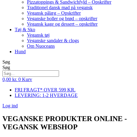
Pizzatoppings & Sandwichfyld – Opskrifter
Traditionel dansk mad på vegansk
Vegansk pålæg – Opskrifter
Veganske boller og brød – opskrifter
Vegansk kage og dessert – opskrifter
Tøj & Sko
Vegansk tøj
Veganske sandaler & clogs
Om Nuoceans
Hund
Søg
Søg
0,00
kr.
0
Kurv
FRI FRAGT* OVER 599 KR.
LEVERING: 1-2 HVERDAGE
Log ind
VEGANSKE PRODUKTER ONLINE -
VEGANSK WEBSHOP