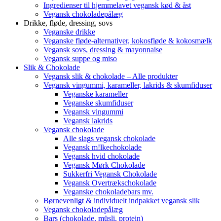
Ingredienser til hjemmelavet vegansk kød & åst
Vegansk chokoladepålæg
Drikke, fløde, dressing, sovs
Veganske drikke
Veganske fløde-alternativer, kokosfløde & kokosmælk
Vegansk sovs, dressing & mayonnaise
Vegansk suppe og miso
Slik & Chokolade
Vegansk slik & chokolade – Alle produkter
Vegansk vingummi, karameller, lakrids & skumfiduser
Veganske karameller
Veganske skumfiduser
Vegansk vingummi
Vegansk lakrids
Vegansk chokolade
Alle slags vegansk chokolade
Vegansk m!lkechokolade
Vegansk hvid chokolade
Vegansk Mørk Chokolade
Sukkerfri Vegansk Chokolade
Vegansk Overtrækschokolade
Veganske chokoladebars mv.
Børnevenligt & individuelt indpakket vegansk slik
Vegansk chokoladepålæg
Bars (chokolade, müsli, protein)