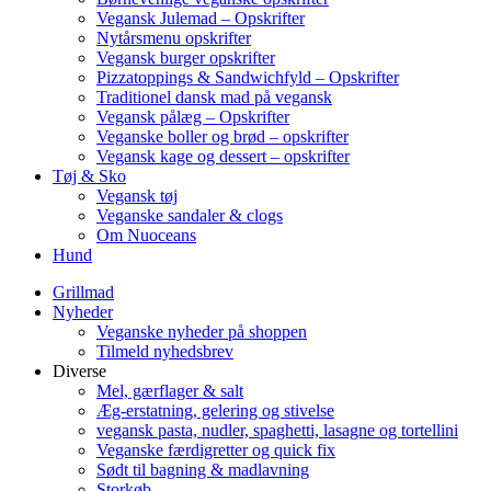
Vegansk Julemad – Opskrifter
Nytårsmenu opskrifter
Vegansk burger opskrifter
Pizzatoppings & Sandwichfyld – Opskrifter
Traditionel dansk mad på vegansk
Vegansk pålæg – Opskrifter
Veganske boller og brød – opskrifter
Vegansk kage og dessert – opskrifter
Tøj & Sko
Vegansk tøj
Veganske sandaler & clogs
Om Nuoceans
Hund
Grillmad
Nyheder
Veganske nyheder på shoppen
Tilmeld nyhedsbrev
Diverse
Mel, gærflager & salt
Æg-erstatning, gelering og stivelse
vegansk pasta, nudler, spaghetti, lasagne og tortellini
Veganske færdigretter og quick fix
Sødt til bagning & madlavning
Storkøb