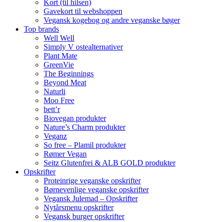
Kort (til hilsen)
Gavekort til webshoppen
Vegansk kogebog og andre veganske bøger
Top brands
Well Well
Simply V ostealternativer
Plant Mate
GreenVie
The Beginnings
Beyond Meat
Naturli
Moo Free
bett’r
Biovegan produkter
Nature’s Charm produkter
Veganz
So free – Plamil produkter
Rømer Vegan
Seitz Glutenfrei & ALB GOLD produkter
Opskrifter
Proteinrige veganske opskrifter
Børnevenlige veganske opskrifter
Vegansk Julemad – Opskrifter
Nytårsmenu opskrifter
Vegansk burger opskrifter