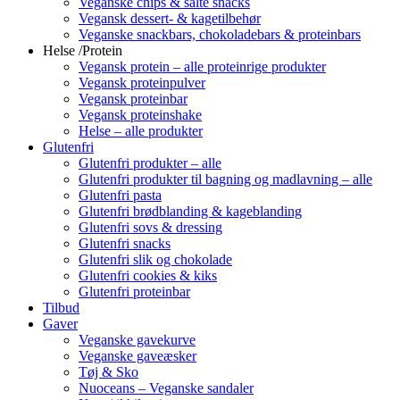
Veganske chips & salte snacks
Vegansk dessert- & kagetilbehør
Veganske snackbars, chokoladebars & proteinbars
Helse /Protein
Vegansk protein – alle proteinrige produkter
Vegansk proteinpulver
Vegansk proteinbar
Vegansk proteinshake
Helse – alle produkter
Glutenfri
Glutenfri produkter – alle
Glutenfri produkter til bagning og madlavning – alle
Glutenfri pasta
Glutenfri brødblanding & kageblanding
Glutenfri sovs & dressing
Glutenfri snacks
Glutenfri slik og chokolade
Glutenfri cookies & kiks
Glutenfri proteinbar
Tilbud
Gaver
Veganske gavekurve
Veganske gaveæsker
Tøj & Sko
Nuoceans – Veganske sandaler