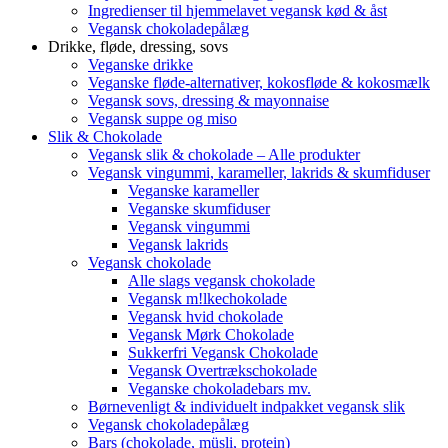
Ingredienser til hjemmelavet vegansk kød & åst
Vegansk chokoladepålæg
Drikke, fløde, dressing, sovs
Veganske drikke
Veganske fløde-alternativer, kokosfløde & kokosmælk
Vegansk sovs, dressing & mayonnaise
Vegansk suppe og miso
Slik & Chokolade
Vegansk slik & chokolade – Alle produkter
Vegansk vingummi, karameller, lakrids & skumfiduser
Veganske karameller
Veganske skumfiduser
Vegansk vingummi
Vegansk lakrids
Vegansk chokolade
Alle slags vegansk chokolade
Vegansk m!lkechokolade
Vegansk hvid chokolade
Vegansk Mørk Chokolade
Sukkerfri Vegansk Chokolade
Vegansk Overtrækschokolade
Veganske chokoladebars mv.
Børnevenligt & individuelt indpakket vegansk slik
Vegansk chokoladepålæg
Bars (chokolade, müsli, protein)