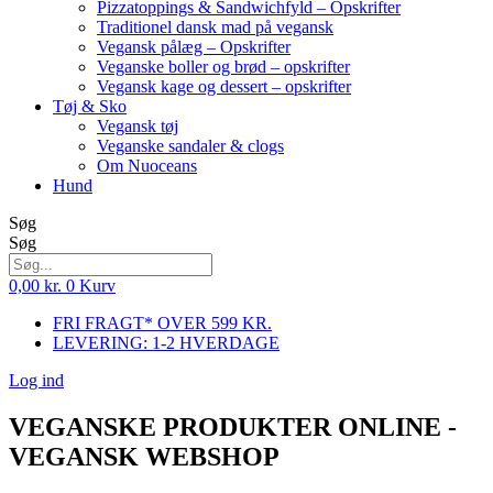
Pizzatoppings & Sandwichfyld – Opskrifter
Traditionel dansk mad på vegansk
Vegansk pålæg – Opskrifter
Veganske boller og brød – opskrifter
Vegansk kage og dessert – opskrifter
Tøj & Sko
Vegansk tøj
Veganske sandaler & clogs
Om Nuoceans
Hund
Søg
Søg
0,00
kr.
0
Kurv
FRI FRAGT* OVER 599 KR.
LEVERING: 1-2 HVERDAGE
Log ind
VEGANSKE PRODUKTER ONLINE -
VEGANSK WEBSHOP