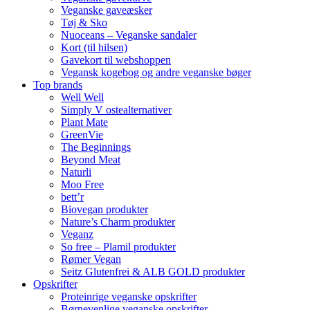
Veganske gaveæsker
Tøj & Sko
Nuoceans – Veganske sandaler
Kort (til hilsen)
Gavekort til webshoppen
Vegansk kogebog og andre veganske bøger
Top brands
Well Well
Simply V ostealternativer
Plant Mate
GreenVie
The Beginnings
Beyond Meat
Naturli
Moo Free
bett’r
Biovegan produkter
Nature’s Charm produkter
Veganz
So free – Plamil produkter
Rømer Vegan
Seitz Glutenfrei & ALB GOLD produkter
Opskrifter
Proteinrige veganske opskrifter
Børnevenlige veganske opskrifter