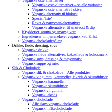
Veganske oste-alternativer
Veganske oste-alternativer – se alle varianter
Veganske oste-alternativ i skiver
Vegansk alternativ til blokost
Special’åste’
Revet & parmesan-alternativer
Veganske alternativer til smøreost & dip
Krydderier, aroma og smagsgivere
Ingredienser til hjemmelavet vegansk kød & åst
Vegansk chokoladepålæg
Drikke, fløde, dressing, sovs
Veganske drikke
Veganske fløde-alternativer, kokosfløde & kokosmælk
Vegansk sovs, dressing & mayonnaise
Vegansk suppe og miso
Slik & Chokolade
Vegansk slik & chokolade – Alle produkter
Vegansk vingummi, karameller, lakrids & skumfiduser
Veganske karameller
Veganske skumfiduser
Vegansk vingummi
Vegansk lakrids
Vegansk chokolade
Alle slags vegansk chokolade
Vegansk m!lkechokolade