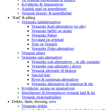
Krydderier & Smagsgivere
Asiatisk mad og ingredienser
Vegansk dessert- & kagetilbehør
‘Kød’ & pålæg
Veganske kødalternativer
Veganske Kød-alternativer (se alle)
Veganske bøffer og steaks
Veganske Pølser
Soyakød og ærtekød
Tofu og Tempeh
Veganske Fiske-alternativer
Vegansk pålæg
Veganske oste-alternativer
Veganske oste-alternativer – se alle varianter
Veganske oste-alternativ i skiver
Vegansk alternativ til blokost
Special’åste’
Revet & parmesan-alternativer
Veganske alternativer til smøreost & dip
Krydderier, aroma og smagsgivere
Ingredienser til hjemmelavet vegansk kød & åst
Vegansk chokoladepålæg
Drikke, fløde, dressing, sovs
Veganske drikke