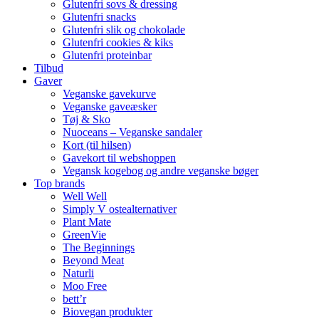
Glutenfri sovs & dressing
Glutenfri snacks
Glutenfri slik og chokolade
Glutenfri cookies & kiks
Glutenfri proteinbar
Tilbud
Gaver
Veganske gavekurve
Veganske gaveæsker
Tøj & Sko
Nuoceans – Veganske sandaler
Kort (til hilsen)
Gavekort til webshoppen
Vegansk kogebog og andre veganske bøger
Top brands
Well Well
Simply V ostealternativer
Plant Mate
GreenVie
The Beginnings
Beyond Meat
Naturli
Moo Free
bett’r
Biovegan produkter