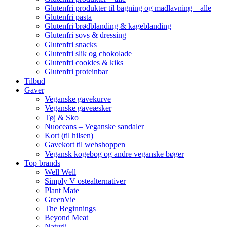
Glutenfri produkter til bagning og madlavning – alle
Glutenfri pasta
Glutenfri brødblanding & kageblanding
Glutenfri sovs & dressing
Glutenfri snacks
Glutenfri slik og chokolade
Glutenfri cookies & kiks
Glutenfri proteinbar
Tilbud
Gaver
Veganske gavekurve
Veganske gaveæsker
Tøj & Sko
Nuoceans – Veganske sandaler
Kort (til hilsen)
Gavekort til webshoppen
Vegansk kogebog og andre veganske bøger
Top brands
Well Well
Simply V ostealternativer
Plant Mate
GreenVie
The Beginnings
Beyond Meat
Naturli