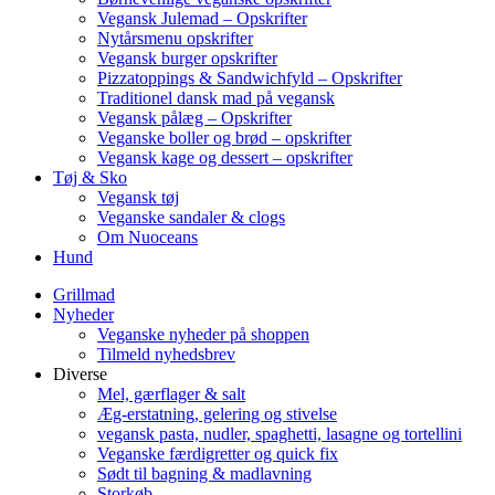
Vegansk Julemad – Opskrifter
Nytårsmenu opskrifter
Vegansk burger opskrifter
Pizzatoppings & Sandwichfyld – Opskrifter
Traditionel dansk mad på vegansk
Vegansk pålæg – Opskrifter
Veganske boller og brød – opskrifter
Vegansk kage og dessert – opskrifter
Tøj & Sko
Vegansk tøj
Veganske sandaler & clogs
Om Nuoceans
Hund
Grillmad
Nyheder
Veganske nyheder på shoppen
Tilmeld nyhedsbrev
Diverse
Mel, gærflager & salt
Æg-erstatning, gelering og stivelse
vegansk pasta, nudler, spaghetti, lasagne og tortellini
Veganske færdigretter og quick fix
Sødt til bagning & madlavning
Storkøb