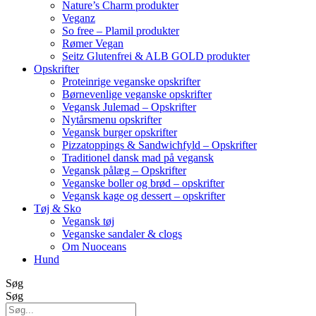
Nature’s Charm produkter
Veganz
So free – Plamil produkter
Rømer Vegan
Seitz Glutenfrei & ALB GOLD produkter
Opskrifter
Proteinrige veganske opskrifter
Børnevenlige veganske opskrifter
Vegansk Julemad – Opskrifter
Nytårsmenu opskrifter
Vegansk burger opskrifter
Pizzatoppings & Sandwichfyld – Opskrifter
Traditionel dansk mad på vegansk
Vegansk pålæg – Opskrifter
Veganske boller og brød – opskrifter
Vegansk kage og dessert – opskrifter
Tøj & Sko
Vegansk tøj
Veganske sandaler & clogs
Om Nuoceans
Hund
Søg
Søg