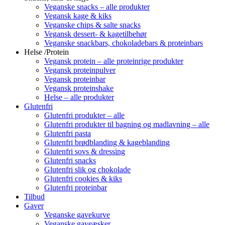
Veganske snacks – alle produkter
Vegansk kage & kiks
Veganske chips & salte snacks
Vegansk dessert- & kagetilbehør
Veganske snackbars, chokoladebars & proteinbars
Helse /Protein
Vegansk protein – alle proteinrige produkter
Vegansk proteinpulver
Vegansk proteinbar
Vegansk proteinshake
Helse – alle produkter
Glutenfri
Glutenfri produkter – alle
Glutenfri produkter til bagning og madlavning – alle
Glutenfri pasta
Glutenfri brødblanding & kageblanding
Glutenfri sovs & dressing
Glutenfri snacks
Glutenfri slik og chokolade
Glutenfri cookies & kiks
Glutenfri proteinbar
Tilbud
Gaver
Veganske gavekurve
Veganske gaveæsker