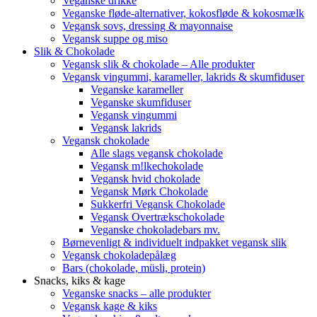
Veganske drikke
Veganske fløde-alternativer, kokosfløde & kokosmælk
Vegansk sovs, dressing & mayonnaise
Vegansk suppe og miso
Slik & Chokolade
Vegansk slik & chokolade – Alle produkter
Vegansk vingummi, karameller, lakrids & skumfiduser
Veganske karameller
Veganske skumfiduser
Vegansk vingummi
Vegansk lakrids
Vegansk chokolade
Alle slags vegansk chokolade
Vegansk m!lkechokolade
Vegansk hvid chokolade
Vegansk Mørk Chokolade
Sukkerfri Vegansk Chokolade
Vegansk Overtrækschokolade
Veganske chokoladebars mv.
Børnevenligt & individuelt indpakket vegansk slik
Vegansk chokoladepålæg
Bars (chokolade, müsli, protein)
Snacks, kiks & kage
Veganske snacks – alle produkter
Vegansk kage & kiks