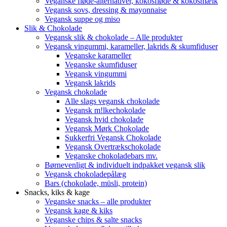
Veganske fløde-alternativer, kokosfløde & kokosmælk
Vegansk sovs, dressing & mayonnaise
Vegansk suppe og miso
Slik & Chokolade
Vegansk slik & chokolade – Alle produkter
Vegansk vingummi, karameller, lakrids & skumfiduser
Veganske karameller
Veganske skumfiduser
Vegansk vingummi
Vegansk lakrids
Vegansk chokolade
Alle slags vegansk chokolade
Vegansk m!lkechokolade
Vegansk hvid chokolade
Vegansk Mørk Chokolade
Sukkerfri Vegansk Chokolade
Vegansk Overtrækschokolade
Veganske chokoladebars mv.
Børnevenligt & individuelt indpakket vegansk slik
Vegansk chokoladepålæg
Bars (chokolade, müsli, protein)
Snacks, kiks & kage
Veganske snacks – alle produkter
Vegansk kage & kiks
Veganske chips & salte snacks