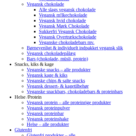
Vegansk chokolade
Alle slags vegansk chokolade
Vegansk m!lkechokolade
Vegansk hvid chokolade
Vegansk Mørk Chokolade
Sukkerfri Vegansk Chokolade
Vegansk Overtrækschokolade
Veganske chokoladebars mv.
Børnevenligt & individuelt indpakket vegansk slik
Vegansk chokoladepålæg
Bars (chokolade, müsli, protein)
Snacks, kiks & kage
Veganske snacks – alle produkter
Vegansk kage & kiks
Veganske chips & salte snacks
Vegansk dessert- & kagetilbehør
Veganske snackbars, chokoladebars & proteinbars
Helse /Protein
Vegansk protein – alle proteinrige produkter
Vegansk proteinpulver
Vegansk proteinbar
Vegansk proteinshake
Helse – alle produkter
Glutenfri
Glutenfri produkter – alle