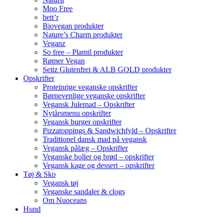
Moo Free
bett’r
Biovegan produkter
Nature’s Charm produkter
Veganz
So free – Plamil produkter
Rømer Vegan
Seitz Glutenfrei & ALB GOLD produkter
Opskrifter
Proteinrige veganske opskrifter
Børnevenlige veganske opskrifter
Vegansk Julemad – Opskrifter
Nytårsmenu opskrifter
Vegansk burger opskrifter
Pizzatoppings & Sandwichfyld – Opskrifter
Traditionel dansk mad på vegansk
Vegansk pålæg – Opskrifter
Veganske boller og brød – opskrifter
Vegansk kage og dessert – opskrifter
Tøj & Sko
Vegansk tøj
Veganske sandaler & clogs
Om Nuoceans
Hund