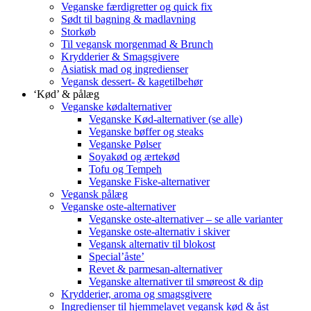
Veganske færdigretter og quick fix
Sødt til bagning & madlavning
Storkøb
Til vegansk morgenmad & Brunch
Krydderier & Smagsgivere
Asiatisk mad og ingredienser
Vegansk dessert- & kagetilbehør
‘Kød’ & pålæg
Veganske kødalternativer
Veganske Kød-alternativer (se alle)
Veganske bøffer og steaks
Veganske Pølser
Soyakød og ærtekød
Tofu og Tempeh
Veganske Fiske-alternativer
Vegansk pålæg
Veganske oste-alternativer
Veganske oste-alternativer – se alle varianter
Veganske oste-alternativ i skiver
Vegansk alternativ til blokost
Special’åste’
Revet & parmesan-alternativer
Veganske alternativer til smøreost & dip
Krydderier, aroma og smagsgivere
Ingredienser til hjemmelavet vegansk kød & åst