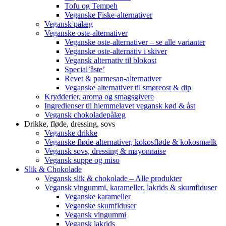
Tofu og Tempeh
Veganske Fiske-alternativer
Vegansk pålæg
Veganske oste-alternativer
Veganske oste-alternativer – se alle varianter
Veganske oste-alternativ i skiver
Vegansk alternativ til blokost
Special’åste’
Revet & parmesan-alternativer
Veganske alternativer til smøreost & dip
Krydderier, aroma og smagsgivere
Ingredienser til hjemmelavet vegansk kød & åst
Vegansk chokoladepålæg
Drikke, fløde, dressing, sovs
Veganske drikke
Veganske fløde-alternativer, kokosfløde & kokosmælk
Vegansk sovs, dressing & mayonnaise
Vegansk suppe og miso
Slik & Chokolade
Vegansk slik & chokolade – Alle produkter
Vegansk vingummi, karameller, lakrids & skumfiduser
Veganske karameller
Veganske skumfiduser
Vegansk vingummi
Vegansk lakrids