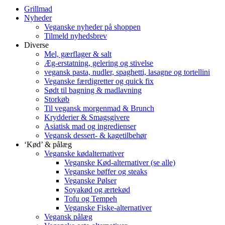
Grillmad
Nyheder
Veganske nyheder på shoppen
Tilmeld nyhedsbrev
Diverse
Mel, gærflager & salt
Æg-erstatning, gelering og stivelse
vegansk pasta, nudler, spaghetti, lasagne og tortellini
Veganske færdigretter og quick fix
Sødt til bagning & madlavning
Storkøb
Til vegansk morgenmad & Brunch
Krydderier & Smagsgivere
Asiatisk mad og ingredienser
Vegansk dessert- & kagetilbehør
‘Kød’ & pålæg
Veganske kødalternativer
Veganske Kød-alternativer (se alle)
Veganske bøffer og steaks
Veganske Pølser
Soyakød og ærtekød
Tofu og Tempeh
Veganske Fiske-alternativer
Vegansk pålæg