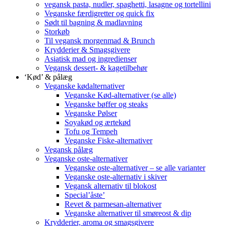
vegansk pasta, nudler, spaghetti, lasagne og tortellini
Veganske færdigretter og quick fix
Sødt til bagning & madlavning
Storkøb
Til vegansk morgenmad & Brunch
Krydderier & Smagsgivere
Asiatisk mad og ingredienser
Vegansk dessert- & kagetilbehør
‘Kød’ & pålæg
Veganske kødalternativer
Veganske Kød-alternativer (se alle)
Veganske bøffer og steaks
Veganske Pølser
Soyakød og ærtekød
Tofu og Tempeh
Veganske Fiske-alternativer
Vegansk pålæg
Veganske oste-alternativer
Veganske oste-alternativer – se alle varianter
Veganske oste-alternativ i skiver
Vegansk alternativ til blokost
Special’åste’
Revet & parmesan-alternativer
Veganske alternativer til smøreost & dip
Krydderier, aroma og smagsgivere