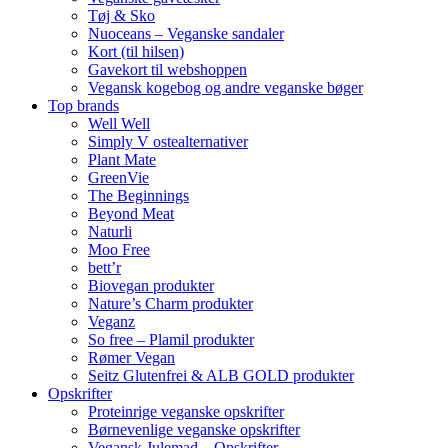
Tøj & Sko
Nuoceans – Veganske sandaler
Kort (til hilsen)
Gavekort til webshoppen
Vegansk kogebog og andre veganske bøger
Top brands
Well Well
Simply V ostealternativer
Plant Mate
GreenVie
The Beginnings
Beyond Meat
Naturli
Moo Free
bett’r
Biovegan produkter
Nature’s Charm produkter
Veganz
So free – Plamil produkter
Rømer Vegan
Seitz Glutenfrei & ALB GOLD produkter
Opskrifter
Proteinrige veganske opskrifter
Børnevenlige veganske opskrifter
Vegansk Julemad – Opskrifter