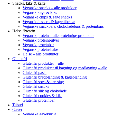
Snacks, kiks & kage
Veganske snacks – alle produkter
Vegansk kage & kiks
Veganske chips & salte snacks
Vegansk dessert- & kagetilbehør
Veganske snackbars, chokoladebars & proteinbars
Helse /Protein
Vegansk protein – alle proteinrige produkter
Vegansk proteinpulver
Vegansk proteinbar
Vegansk proteinshake
Helse – alle produkter
Glutenfri
Glutenfri produkter – alle
Glutenfri produkter til bagning og madlavning – alle
Glutenfri pasta
Glutenfri brødblanding & kageblanding
Glutenfri sovs & dressing
Glutenfri snacks
Glutenfri slik og chokolade
Glutenfri cookies & kiks
Glutenfri proteinbar
Tilbud
Gaver
Veganske gavekurve