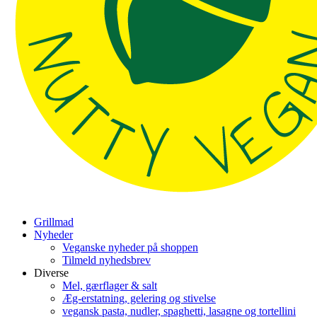
Grillmad
Nyheder
Veganske nyheder på shoppen
Tilmeld nyhedsbrev
Diverse
Mel, gærflager & salt
Æg-erstatning, gelering og stivelse
vegansk pasta, nudler, spaghetti, lasagne og tortellini