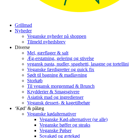
Grillmad
Nyheder
Veganske nyheder på shoppen
Tilmeld nyhedsbrev
Diverse
Mel, gærflager & salt
Æg-erstatning, gelering og stivelse
vegansk pasta, nudler, spaghetti, lasagne og tortellini
Veganske færdigretter og quick fix
Sødt til bagning & madlavning
Storkøb
Til vegansk morgenmad & Brunch
Krydderier & Smagsgivere
Asiatisk mad og ingredienser
Vegansk dessert- & kagetilbehør
‘Kød’ & pålæg
Veganske kødalternativer
Veganske Kød-alternativer (se alle)
Veganske bøffer og steaks
Veganske Pølser
Soyakød og ærtekød