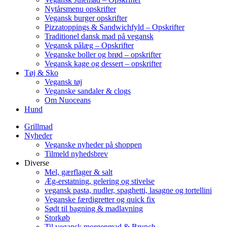
Nytårsmenu opskrifter
Vegansk burger opskrifter
Pizzatoppings & Sandwichfyld – Opskrifter
Traditionel dansk mad på vegansk
Vegansk pålæg – Opskrifter
Veganske boller og brød – opskrifter
Vegansk kage og dessert – opskrifter
Tøj & Sko
Vegansk tøj
Veganske sandaler & clogs
Om Nuoceans
Hund
Grillmad
Nyheder
Veganske nyheder på shoppen
Tilmeld nyhedsbrev
Diverse
Mel, gærflager & salt
Æg-erstatning, gelering og stivelse
vegansk pasta, nudler, spaghetti, lasagne og tortellini
Veganske færdigretter og quick fix
Sødt til bagning & madlavning
Storkøb
Til vegansk morgenmad & Brunch