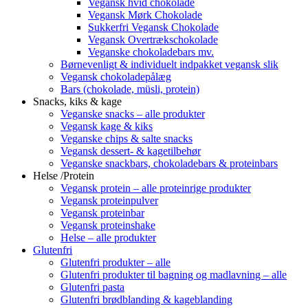
Vegansk hvid chokolade
Vegansk Mørk Chokolade
Sukkerfri Vegansk Chokolade
Vegansk Overtrækschokolade
Veganske chokoladebars mv.
Børnevenligt & individuelt indpakket vegansk slik
Vegansk chokoladepålæg
Bars (chokolade, müsli, protein)
Snacks, kiks & kage
Veganske snacks – alle produkter
Vegansk kage & kiks
Veganske chips & salte snacks
Vegansk dessert- & kagetilbehør
Veganske snackbars, chokoladebars & proteinbars
Helse /Protein
Vegansk protein – alle proteinrige produkter
Vegansk proteinpulver
Vegansk proteinbar
Vegansk proteinshake
Helse – alle produkter
Glutenfri
Glutenfri produkter – alle
Glutenfri produkter til bagning og madlavning – alle
Glutenfri pasta
Glutenfri brødblanding & kageblanding