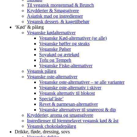
Til vegansk morgenmad & Brunch
Krydderier & Smagsgivere
Asiatisk mad og ingredienser
Vegansk dessert- & kagetilbehør
‘Kød’ & pålæg
Veganske kødalternativer
Veganske Kød-alternativer (se alle)
Veganske bøffer og steaks
Veganske Pølser
Soyakød og ærtekød
Tofu og Tempeh
Veganske Fiske-alternativer
Vegansk pålæg
Veganske oste-alternativer
Veganske oste-alternativer – se alle varianter
Veganske oste-alternativ i skiver
Vegansk alternativ til blokost
Special’åste’
Revet & parmesan-alternativer
Veganske alternativer til smøreost & dip
Krydderier, aroma og smagsgivere
Ingredienser til hjemmelavet vegansk kød & åst
Vegansk chokoladepålæg
Drikke, fløde, dressing, sovs