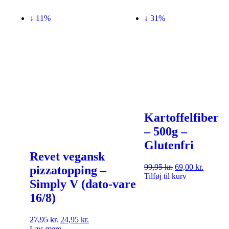
↓ 11%
↓ 31%
Kartoffelfiber
– 500g –
Glutenfri
Revet vegansk
99,95
kr.
69,00
kr.
pizzatopping –
Tilføj til kurv
Simply V (dato-vare
16/8)
27,95
kr.
24,95
kr.
Læs mere