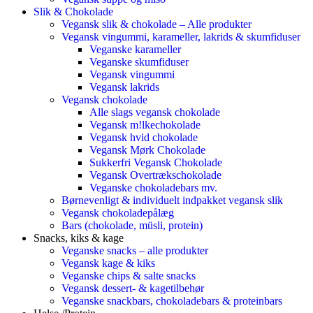
Slik & Chokolade
Vegansk slik & chokolade – Alle produkter
Vegansk vingummi, karameller, lakrids & skumfiduser
Veganske karameller
Veganske skumfiduser
Vegansk vingummi
Vegansk lakrids
Vegansk chokolade
Alle slags vegansk chokolade
Vegansk m!lkechokolade
Vegansk hvid chokolade
Vegansk Mørk Chokolade
Sukkerfri Vegansk Chokolade
Vegansk Overtrækschokolade
Veganske chokoladebars mv.
Børnevenligt & individuelt indpakket vegansk slik
Vegansk chokoladepålæg
Bars (chokolade, müsli, protein)
Snacks, kiks & kage
Veganske snacks – alle produkter
Vegansk kage & kiks
Veganske chips & salte snacks
Vegansk dessert- & kagetilbehør
Veganske snackbars, chokoladebars & proteinbars