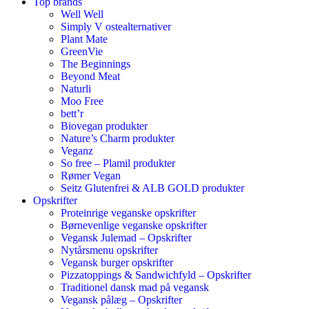
Top brands
Well Well
Simply V ostealternativer
Plant Mate
GreenVie
The Beginnings
Beyond Meat
Naturli
Moo Free
bett’r
Biovegan produkter
Nature’s Charm produkter
Veganz
So free – Plamil produkter
Rømer Vegan
Seitz Glutenfrei & ALB GOLD produkter
Opskrifter
Proteinrige veganske opskrifter
Børnevenlige veganske opskrifter
Vegansk Julemad – Opskrifter
Nytårsmenu opskrifter
Vegansk burger opskrifter
Pizzatoppings & Sandwichfyld – Opskrifter
Traditionel dansk mad på vegansk
Vegansk pålæg – Opskrifter