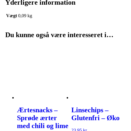
Yderligere information
Vægt
0,09 kg
Du kunne også være interesseret i…
Ærtesnacks –
Linsechips –
Sprøde ærter
Glutenfri – Øko
med chili og lime
23,95
kr.