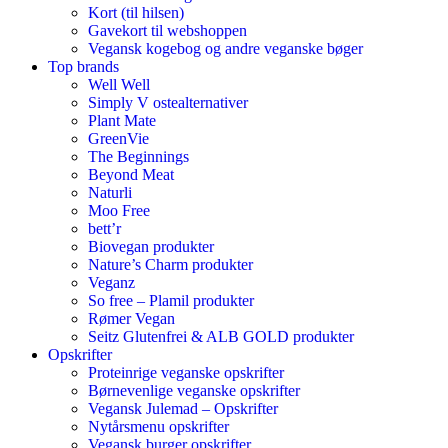
Kort (til hilsen)
Gavekort til webshoppen
Vegansk kogebog og andre veganske bøger
Top brands
Well Well
Simply V ostealternativer
Plant Mate
GreenVie
The Beginnings
Beyond Meat
Naturli
Moo Free
bett’r
Biovegan produkter
Nature’s Charm produkter
Veganz
So free – Plamil produkter
Rømer Vegan
Seitz Glutenfrei & ALB GOLD produkter
Opskrifter
Proteinrige veganske opskrifter
Børnevenlige veganske opskrifter
Vegansk Julemad – Opskrifter
Nytårsmenu opskrifter
Vegansk burger opskrifter