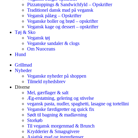
Pizzatoppings & Sandwichfyld – Opskrifter
Traditionel dansk mad på vegansk
Vegansk pålæg – Opskrifter
Veganske boller og brød – opskrifter
Vegansk kage og dessert – opskrifter
Tøj & Sko
Vegansk tøj
Veganske sandaler & clogs
Om Nuoceans
Hund
Grillmad
Nyheder
Veganske nyheder på shoppen
Tilmeld nyhedsbrev
Diverse
Mel, gærflager & salt
Æg-erstatning, gelering og stivelse
vegansk pasta, nudler, spaghetti, lasagne og tortellini
Veganske færdigretter og quick fix
Sødt til bagning & madlavning
Storkøb
Til vegansk morgenmad & Brunch
Krydderier & Smagsgivere
Asiatisk mad og ingredienser