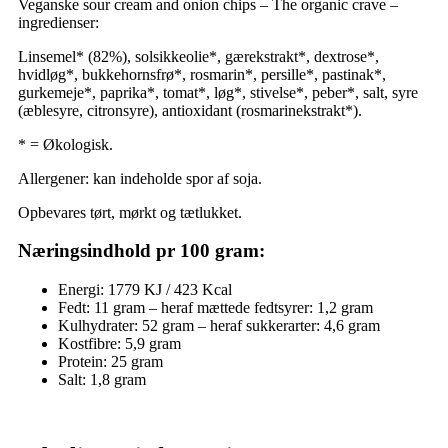
Veganske sour cream and onion chips – The organic crave –
ingredienser:
Linsemel* (82%), solsikkeolie*, gærekstrakt*, dextrose*,
hvidløg*, bukkehornsfrø*, rosmarin*, persille*, pastinak*,
gurkemeje*, paprika*, tomat*, løg*, stivelse*, peber*, salt, syre
(æblesyre, citronsyre), antioxidant (rosmarinekstrakt*).
* = Økologisk.
Allergener: kan indeholde spor af soja.
Opbevares tørt, mørkt og tætlukket.
Næringsindhold pr 100 gram:
Energi: 1779 KJ / 423 Kcal
Fedt: 11 gram – heraf mættede fedtsyrer: 1,2 gram
Kulhydrater: 52 gram – heraf sukkerarter: 4,6 gram
Kostfibre: 5,9 gram
Protein: 25 gram
Salt: 1,8 gram