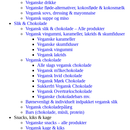
Veganske drikke
Veganske fløde-alternativer, kokosfløde & kokosmælk
Vegansk sovs, dressing & mayonnaise
Vegansk suppe og miso
Slik & Chokolade
Vegansk slik & chokolade – Alle produkter
Vegansk vingummi, karameller, lakrids & skumfiduser
Veganske karameller
Veganske skumfiduser
Vegansk vingummi
Vegansk lakrids
Vegansk chokolade
Alle slags vegansk chokolade
Vegansk m!lkechokolade
Vegansk hvid chokolade
Vegansk Mørk Chokolade
Sukkerfri Vegansk Chokolade
Vegansk Overtrækschokolade
Veganske chokoladebars mv.
Børnevenligt & individuelt indpakket vegansk slik
Vegansk chokoladepålæg
Bars (chokolade, müsli, protein)
Snacks, kiks & kage
Veganske snacks – alle produkter
Vegansk kage & kiks