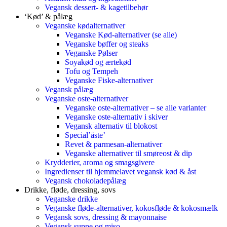
Vegansk dessert- & kagetilbehør
‘Kød’ & pålæg
Veganske kødalternativer
Veganske Kød-alternativer (se alle)
Veganske bøffer og steaks
Veganske Pølser
Soyakød og ærtekød
Tofu og Tempeh
Veganske Fiske-alternativer
Vegansk pålæg
Veganske oste-alternativer
Veganske oste-alternativer – se alle varianter
Veganske oste-alternativ i skiver
Vegansk alternativ til blokost
Special’åste’
Revet & parmesan-alternativer
Veganske alternativer til smøreost & dip
Krydderier, aroma og smagsgivere
Ingredienser til hjemmelavet vegansk kød & åst
Vegansk chokoladepålæg
Drikke, fløde, dressing, sovs
Veganske drikke
Veganske fløde-alternativer, kokosfløde & kokosmælk
Vegansk sovs, dressing & mayonnaise
Vegansk suppe og miso