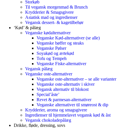
Storkøb
Til vegansk morgenmad & Brunch
Krydderier & Smagsgivere
Asiatisk mad og ingredienser
Vegansk dessert- & kagetilbehør
‘Kød’ & pålæg
Veganske kødalternativer
Veganske Kød-alternativer (se alle)
Veganske bøffer og steaks
Veganske Pølser
Soyakød og ærtekød
Tofu og Tempeh
Veganske Fiske-alternativer
Vegansk pålæg
Veganske oste-alternativer
Veganske oste-alternativer – se alle varianter
Veganske oste-alternativ i skiver
Vegansk alternativ til blokost
Special’åste’
Revet & parmesan-alternativer
Veganske alternativer til smøreost & dip
Krydderier, aroma og smagsgivere
Ingredienser til hjemmelavet vegansk kød & åst
Vegansk chokoladepålæg
Drikke, fløde, dressing, sovs