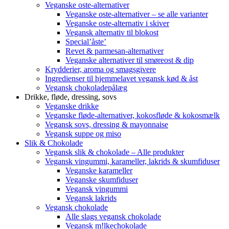
Veganske oste-alternativer
Veganske oste-alternativer – se alle varianter
Veganske oste-alternativ i skiver
Vegansk alternativ til blokost
Special’åste’
Revet & parmesan-alternativer
Veganske alternativer til smøreost & dip
Krydderier, aroma og smagsgivere
Ingredienser til hjemmelavet vegansk kød & åst
Vegansk chokoladepålæg
Drikke, fløde, dressing, sovs
Veganske drikke
Veganske fløde-alternativer, kokosfløde & kokosmælk
Vegansk sovs, dressing & mayonnaise
Vegansk suppe og miso
Slik & Chokolade
Vegansk slik & chokolade – Alle produkter
Vegansk vingummi, karameller, lakrids & skumfiduser
Veganske karameller
Veganske skumfiduser
Vegansk vingummi
Vegansk lakrids
Vegansk chokolade
Alle slags vegansk chokolade
Vegansk m!lkechokolade