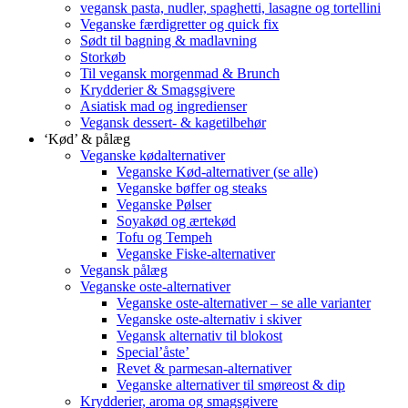
vegansk pasta, nudler, spaghetti, lasagne og tortellini
Veganske færdigretter og quick fix
Sødt til bagning & madlavning
Storkøb
Til vegansk morgenmad & Brunch
Krydderier & Smagsgivere
Asiatisk mad og ingredienser
Vegansk dessert- & kagetilbehør
‘Kød’ & pålæg
Veganske kødalternativer
Veganske Kød-alternativer (se alle)
Veganske bøffer og steaks
Veganske Pølser
Soyakød og ærtekød
Tofu og Tempeh
Veganske Fiske-alternativer
Vegansk pålæg
Veganske oste-alternativer
Veganske oste-alternativer – se alle varianter
Veganske oste-alternativ i skiver
Vegansk alternativ til blokost
Special’åste’
Revet & parmesan-alternativer
Veganske alternativer til smøreost & dip
Krydderier, aroma og smagsgivere