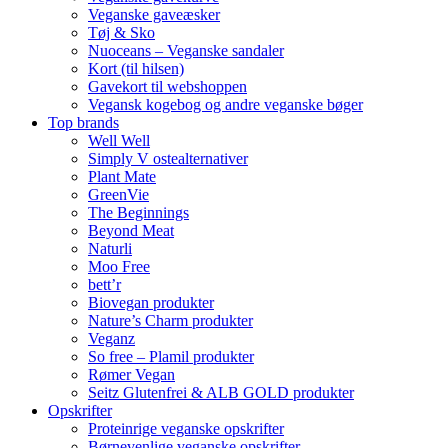
Veganske gaveæsker
Tøj & Sko
Nuoceans – Veganske sandaler
Kort (til hilsen)
Gavekort til webshoppen
Vegansk kogebog og andre veganske bøger
Top brands
Well Well
Simply V ostealternativer
Plant Mate
GreenVie
The Beginnings
Beyond Meat
Naturli
Moo Free
bett’r
Biovegan produkter
Nature’s Charm produkter
Veganz
So free – Plamil produkter
Rømer Vegan
Seitz Glutenfrei & ALB GOLD produkter
Opskrifter
Proteinrige veganske opskrifter
Børnevenlige veganske opskrifter