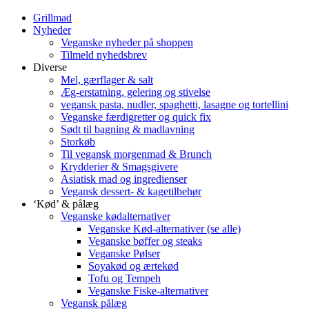
Grillmad
Nyheder
Veganske nyheder på shoppen
Tilmeld nyhedsbrev
Diverse
Mel, gærflager & salt
Æg-erstatning, gelering og stivelse
vegansk pasta, nudler, spaghetti, lasagne og tortellini
Veganske færdigretter og quick fix
Sødt til bagning & madlavning
Storkøb
Til vegansk morgenmad & Brunch
Krydderier & Smagsgivere
Asiatisk mad og ingredienser
Vegansk dessert- & kagetilbehør
‘Kød’ & pålæg
Veganske kødalternativer
Veganske Kød-alternativer (se alle)
Veganske bøffer og steaks
Veganske Pølser
Soyakød og ærtekød
Tofu og Tempeh
Veganske Fiske-alternativer
Vegansk pålæg