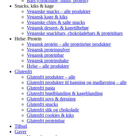
Bars (chokolade, müsli, protein)
Snacks, kiks & kage
Veganske snacks – alle produkter
Vegansk kage & kiks
Veganske chips & salte snacks
Vegansk dessert- & kagetilbehør
Veganske snackbars, chokoladebars & proteinbars
Helse /Protein
Vegansk protein – alle proteinrige produkter
Vegansk proteinpulver
Vegansk proteinbar
Vegansk proteinshake
Helse – alle produkter
Glutenfri
Glutenfri produkter – alle
Glutenfri produkter til bagning og madlavning – alle
Glutenfri pasta
Glutenfri brødblanding & kageblanding
Glutenfri sovs & dressing
Glutenfri snacks
Glutenfri slik og chokolade
Glutenfri cookies & kiks
Glutenfri proteinbar
Tilbud
Gaver