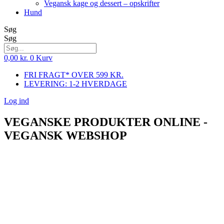
Vegansk kage og dessert – opskrifter
Hund
Søg
Søg
0,00
kr.
0
Kurv
FRI FRAGT* OVER 599 KR.
LEVERING: 1-2 HVERDAGE
Log ind
VEGANSKE PRODUKTER ONLINE -
VEGANSK WEBSHOP