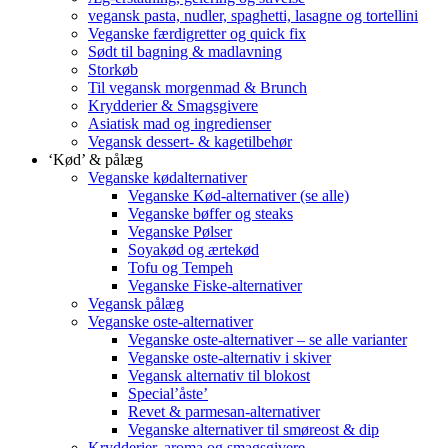
vegansk pasta, nudler, spaghetti, lasagne og tortellini
Veganske færdigretter og quick fix
Sødt til bagning & madlavning
Storkøb
Til vegansk morgenmad & Brunch
Krydderier & Smagsgivere
Asiatisk mad og ingredienser
Vegansk dessert- & kagetilbehør
‘Kød’ & pålæg
Veganske kødalternativer
Veganske Kød-alternativer (se alle)
Veganske bøffer og steaks
Veganske Pølser
Soyakød og ærtekød
Tofu og Tempeh
Veganske Fiske-alternativer
Vegansk pålæg
Veganske oste-alternativer
Veganske oste-alternativer – se alle varianter
Veganske oste-alternativ i skiver
Vegansk alternativ til blokost
Special’åste’
Revet & parmesan-alternativer
Veganske alternativer til smøreost & dip
Krydderier, aroma og smagsgivere