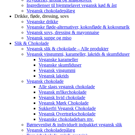
Ingredienser til hjemmelavet vegansk kød & åst
Vegansk chokoladepålæg
Drikke, fløde, dressing, sovs
Veganske drikke
Veganske fløde-alternativer, kokosfløde & kokosmælk
Vegansk sovs, dressing & mayonnaise
Vegansk suppe og miso
Slik & Chokolade
Vegansk slik & chokolade – Alle produkter
Vegansk vingummi, karameller, lakrids & skumfiduser
Veganske karameller
Veganske skumfiduser
Vegansk vingummi
Vegansk lakrids
Vegansk chokolade
Alle slags vegansk chokolade
Vegansk m!lkechokolade
Vegansk hvid chokolade
Vegansk Mørk Chokolade
Sukkerfri Vegansk Chokolade
Vegansk Overtrækschokolade
Veganske chokoladebars mv.
Børnevenligt & individuelt indpakket vegansk slik
Vegansk chokoladepålæg