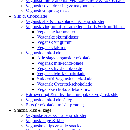
Veganske fløde-alternativer, kokosfløde & kokosmælk
Vegansk sovs, dressing & mayonnaise
Vegansk suppe og miso
Slik & Chokolade
Vegansk slik & chokolade – Alle produkter
Vegansk vingummi, karameller, lakrids & skumfiduser
Veganske karameller
Veganske skumfiduser
Vegansk vingummi
Vegansk lakrids
Vegansk chokolade
Alle slags vegansk chokolade
Vegansk m!lkechokolade
Vegansk hvid chokolade
Vegansk Mørk Chokolade
Sukkerfri Vegansk Chokolade
Vegansk Overtrækschokolade
Veganske chokoladebars mv.
Børnevenligt & individuelt indpakket vegansk slik
Vegansk chokoladepålæg
Bars (chokolade, müsli, protein)
Snacks, kiks & kage
Veganske snacks – alle produkter
Vegansk kage & kiks
Veganske chips & salte snacks