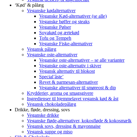
‘Kød’ & pålæg
Veganske kødalternativer
Veganske Kød-alternativer (se alle)
Veganske bøffer og steaks
Veganske Pølser
Soyakød og ærtekød
Tofu og Tempeh
Veganske Fiske-alternativer
Vegansk pålæg
Veganske oste-alternativer
Veganske oste-alternativer – se alle varianter
Veganske oste-alternativ i skiver
Vegansk alternativ til blokost
Special’åste’
Revet & parmesan-alternativer
Veganske alternativer til smøreost & dip
Krydderier, aroma og smagsgivere
Ingredienser til hjemmelavet vegansk kød & åst
Vegansk chokoladepålæg
Drikke, fløde, dressing, sovs
Veganske drikke
Veganske fløde-alternativer, kokosfløde & kokosmælk
Vegansk sovs, dressing & mayonnaise
Vegansk suppe og miso