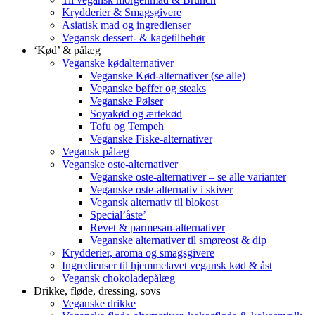
Krydderier & Smagsgivere
Asiatisk mad og ingredienser
Vegansk dessert- & kagetilbehør
‘Kød’ & pålæg
Veganske kødalternativer
Veganske Kød-alternativer (se alle)
Veganske bøffer og steaks
Veganske Pølser
Soyakød og ærtekød
Tofu og Tempeh
Veganske Fiske-alternativer
Vegansk pålæg
Veganske oste-alternativer
Veganske oste-alternativer – se alle varianter
Veganske oste-alternativ i skiver
Vegansk alternativ til blokost
Special’åste’
Revet & parmesan-alternativer
Veganske alternativer til smøreost & dip
Krydderier, aroma og smagsgivere
Ingredienser til hjemmelavet vegansk kød & åst
Vegansk chokoladepålæg
Drikke, fløde, dressing, sovs
Veganske drikke