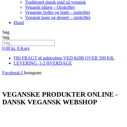
Traditionel dansk mad på vegansk
Vegansk pålæg – Opskrifter
Veganske boller og brød – opskrifter
Vegansk kage og dessert – opskrifter
Hund
Søg
Søg
0,00
kr.
0
Kurv
FRI FRAGT til pakkeshop VED KØB OVER 599 KR.
LEVERING: 1-2 HVERDAGE
Facebook-f
Instagram
Log ind
VEGANSKE PRODUKTER ONLINE -
DANSK VEGANSK WEBSHOP