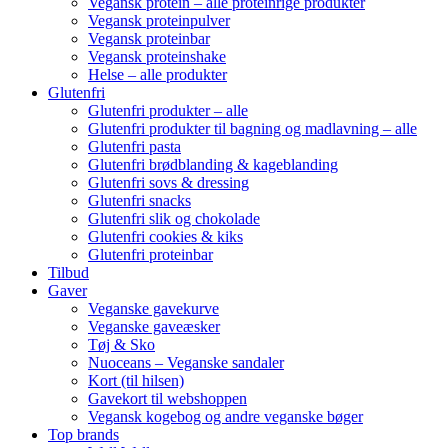
Vegansk protein – alle proteinrige produkter
Vegansk proteinpulver
Vegansk proteinbar
Vegansk proteinshake
Helse – alle produkter
Glutenfri
Glutenfri produkter – alle
Glutenfri produkter til bagning og madlavning – alle
Glutenfri pasta
Glutenfri brødblanding & kageblanding
Glutenfri sovs & dressing
Glutenfri snacks
Glutenfri slik og chokolade
Glutenfri cookies & kiks
Glutenfri proteinbar
Tilbud
Gaver
Veganske gavekurve
Veganske gaveæsker
Tøj & Sko
Nuoceans – Veganske sandaler
Kort (til hilsen)
Gavekort til webshoppen
Vegansk kogebog og andre veganske bøger
Top brands