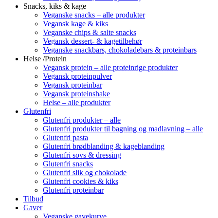
Snacks, kiks & kage
Veganske snacks – alle produkter
Vegansk kage & kiks
Veganske chips & salte snacks
Vegansk dessert- & kagetilbehør
Veganske snackbars, chokoladebars & proteinbars
Helse /Protein
Vegansk protein – alle proteinrige produkter
Vegansk proteinpulver
Vegansk proteinbar
Vegansk proteinshake
Helse – alle produkter
Glutenfri
Glutenfri produkter – alle
Glutenfri produkter til bagning og madlavning – alle
Glutenfri pasta
Glutenfri brødblanding & kageblanding
Glutenfri sovs & dressing
Glutenfri snacks
Glutenfri slik og chokolade
Glutenfri cookies & kiks
Glutenfri proteinbar
Tilbud
Gaver
Veganske gavekurve