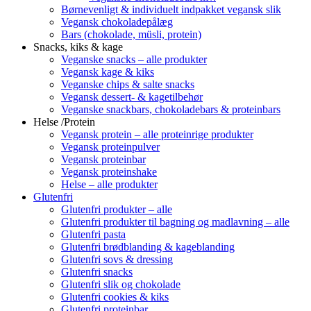
Børnevenligt & individuelt indpakket vegansk slik
Vegansk chokoladepålæg
Bars (chokolade, müsli, protein)
Snacks, kiks & kage
Veganske snacks – alle produkter
Vegansk kage & kiks
Veganske chips & salte snacks
Vegansk dessert- & kagetilbehør
Veganske snackbars, chokoladebars & proteinbars
Helse /Protein
Vegansk protein – alle proteinrige produkter
Vegansk proteinpulver
Vegansk proteinbar
Vegansk proteinshake
Helse – alle produkter
Glutenfri
Glutenfri produkter – alle
Glutenfri produkter til bagning og madlavning – alle
Glutenfri pasta
Glutenfri brødblanding & kageblanding
Glutenfri sovs & dressing
Glutenfri snacks
Glutenfri slik og chokolade
Glutenfri cookies & kiks
Glutenfri proteinbar