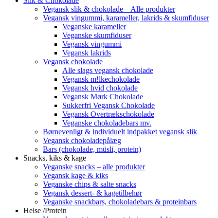
Slik & Chokolade
Vegansk slik & chokolade – Alle produkter
Vegansk vingummi, karameller, lakrids & skumfiduser
Veganske karameller
Veganske skumfiduser
Vegansk vingummi
Vegansk lakrids
Vegansk chokolade
Alle slags vegansk chokolade
Vegansk m!lkechokolade
Vegansk hvid chokolade
Vegansk Mørk Chokolade
Sukkerfri Vegansk Chokolade
Vegansk Overtrækschokolade
Veganske chokoladebars mv.
Børnevenligt & individuelt indpakket vegansk slik
Vegansk chokoladepålæg
Bars (chokolade, müsli, protein)
Snacks, kiks & kage
Veganske snacks – alle produkter
Vegansk kage & kiks
Veganske chips & salte snacks
Vegansk dessert- & kagetilbehør
Veganske snackbars, chokoladebars & proteinbars
Helse /Protein