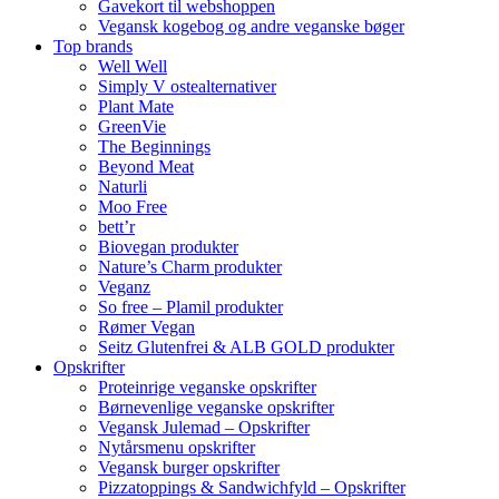
Gavekort til webshoppen
Vegansk kogebog og andre veganske bøger
Top brands
Well Well
Simply V ostealternativer
Plant Mate
GreenVie
The Beginnings
Beyond Meat
Naturli
Moo Free
bett’r
Biovegan produkter
Nature’s Charm produkter
Veganz
So free – Plamil produkter
Rømer Vegan
Seitz Glutenfrei & ALB GOLD produkter
Opskrifter
Proteinrige veganske opskrifter
Børnevenlige veganske opskrifter
Vegansk Julemad – Opskrifter
Nytårsmenu opskrifter
Vegansk burger opskrifter
Pizzatoppings & Sandwichfyld – Opskrifter