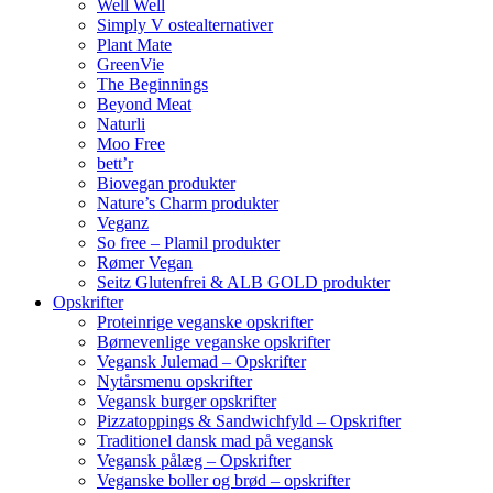
Well Well
Simply V ostealternativer
Plant Mate
GreenVie
The Beginnings
Beyond Meat
Naturli
Moo Free
bett’r
Biovegan produkter
Nature’s Charm produkter
Veganz
So free – Plamil produkter
Rømer Vegan
Seitz Glutenfrei & ALB GOLD produkter
Opskrifter
Proteinrige veganske opskrifter
Børnevenlige veganske opskrifter
Vegansk Julemad – Opskrifter
Nytårsmenu opskrifter
Vegansk burger opskrifter
Pizzatoppings & Sandwichfyld – Opskrifter
Traditionel dansk mad på vegansk
Vegansk pålæg – Opskrifter
Veganske boller og brød – opskrifter