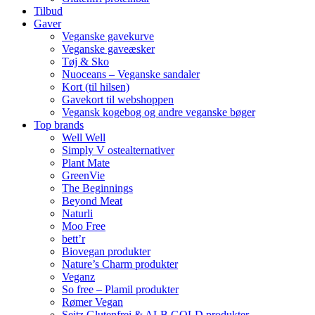
Tilbud
Gaver
Veganske gavekurve
Veganske gaveæsker
Tøj & Sko
Nuoceans – Veganske sandaler
Kort (til hilsen)
Gavekort til webshoppen
Vegansk kogebog og andre veganske bøger
Top brands
Well Well
Simply V ostealternativer
Plant Mate
GreenVie
The Beginnings
Beyond Meat
Naturli
Moo Free
bett’r
Biovegan produkter
Nature’s Charm produkter
Veganz
So free – Plamil produkter
Rømer Vegan
Seitz Glutenfrei & ALB GOLD produkter