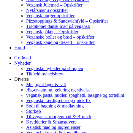
Vegansk Julemad – Opskrifter
Nytårsmenu opskrifter
Vegansk burger opskrifter
Pizzatoppings & Sandwichfyld – Opskrifter
Traditionel dansk mad på vegansk
Vegansk pålæg – Opskrifter
Veganske boller og brød – opskrifter
Vegansk kage og dessert – opskrifter
Hund
Grillmad
Nyheder
Veganske nyheder på shoppen
Tilmeld nyhedsbrev
Diverse
Mel, gærflager & salt
Æg-erstatning, gelering og stivelse
vegansk pasta, nudler, spaghetti, lasagne og tortellini
Veganske færdigretter og quick fix
Sødt til bagning & madlavning
Storkøb
Til vegansk morgenmad & Brunch
Krydderier & Smagsgivere
Asiatisk mad og ingredienser
Vegansk dessert- & kagetilbehør