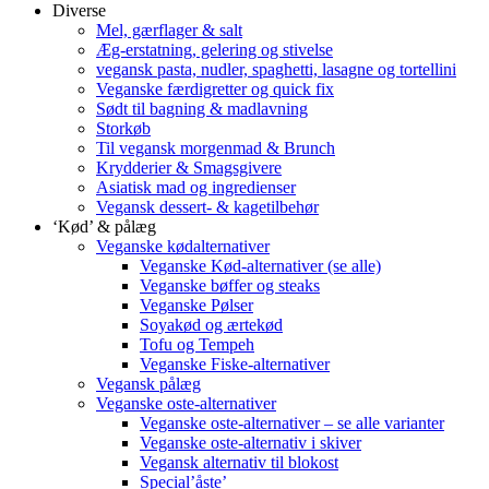
Diverse
Mel, gærflager & salt
Æg-erstatning, gelering og stivelse
vegansk pasta, nudler, spaghetti, lasagne og tortellini
Veganske færdigretter og quick fix
Sødt til bagning & madlavning
Storkøb
Til vegansk morgenmad & Brunch
Krydderier & Smagsgivere
Asiatisk mad og ingredienser
Vegansk dessert- & kagetilbehør
‘Kød’ & pålæg
Veganske kødalternativer
Veganske Kød-alternativer (se alle)
Veganske bøffer og steaks
Veganske Pølser
Soyakød og ærtekød
Tofu og Tempeh
Veganske Fiske-alternativer
Vegansk pålæg
Veganske oste-alternativer
Veganske oste-alternativer – se alle varianter
Veganske oste-alternativ i skiver
Vegansk alternativ til blokost
Special’åste’