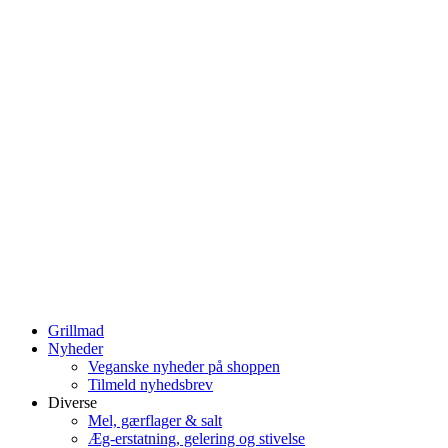
Grillmad
Nyheder
Veganske nyheder på shoppen
Tilmeld nyhedsbrev
Diverse
Mel, gærflager & salt
Æg-erstatning, gelering og stivelse