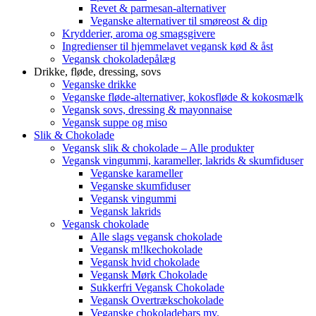
Revet & parmesan-alternativer
Veganske alternativer til smøreost & dip
Krydderier, aroma og smagsgivere
Ingredienser til hjemmelavet vegansk kød & åst
Vegansk chokoladepålæg
Drikke, fløde, dressing, sovs
Veganske drikke
Veganske fløde-alternativer, kokosfløde & kokosmælk
Vegansk sovs, dressing & mayonnaise
Vegansk suppe og miso
Slik & Chokolade
Vegansk slik & chokolade – Alle produkter
Vegansk vingummi, karameller, lakrids & skumfiduser
Veganske karameller
Veganske skumfiduser
Vegansk vingummi
Vegansk lakrids
Vegansk chokolade
Alle slags vegansk chokolade
Vegansk m!lkechokolade
Vegansk hvid chokolade
Vegansk Mørk Chokolade
Sukkerfri Vegansk Chokolade
Vegansk Overtrækschokolade
Veganske chokoladebars mv.