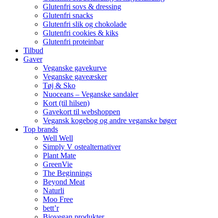
Glutenfri sovs & dressing
Glutenfri snacks
Glutenfri slik og chokolade
Glutenfri cookies & kiks
Glutenfri proteinbar
Tilbud
Gaver
Veganske gavekurve
Veganske gaveæsker
Tøj & Sko
Nuoceans – Veganske sandaler
Kort (til hilsen)
Gavekort til webshoppen
Vegansk kogebog og andre veganske bøger
Top brands
Well Well
Simply V ostealternativer
Plant Mate
GreenVie
The Beginnings
Beyond Meat
Naturli
Moo Free
bett’r
Biovegan produkter