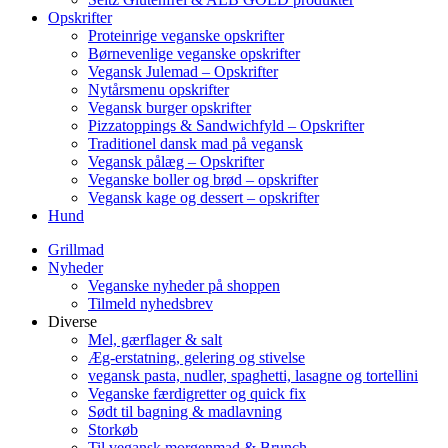
Opskrifter
Proteinrige veganske opskrifter
Børnevenlige veganske opskrifter
Vegansk Julemad – Opskrifter
Nytårsmenu opskrifter
Vegansk burger opskrifter
Pizzatoppings & Sandwichfyld – Opskrifter
Traditionel dansk mad på vegansk
Vegansk pålæg – Opskrifter
Veganske boller og brød – opskrifter
Vegansk kage og dessert – opskrifter
Hund
Grillmad
Nyheder
Veganske nyheder på shoppen
Tilmeld nyhedsbrev
Diverse
Mel, gærflager & salt
Æg-erstatning, gelering og stivelse
vegansk pasta, nudler, spaghetti, lasagne og tortellini
Veganske færdigretter og quick fix
Sødt til bagning & madlavning
Storkøb
Til vegansk morgenmad & Brunch