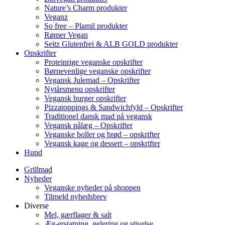
Nature’s Charm produkter
Veganz
So free – Plamil produkter
Rømer Vegan
Seitz Glutenfrei & ALB GOLD produkter
Opskrifter
Proteinrige veganske opskrifter
Børnevenlige veganske opskrifter
Vegansk Julemad – Opskrifter
Nytårsmenu opskrifter
Vegansk burger opskrifter
Pizzatoppings & Sandwichfyld – Opskrifter
Traditionel dansk mad på vegansk
Vegansk pålæg – Opskrifter
Veganske boller og brød – opskrifter
Vegansk kage og dessert – opskrifter
Hund
Grillmad
Nyheder
Veganske nyheder på shoppen
Tilmeld nyhedsbrev
Diverse
Mel, gærflager & salt
Æg-erstatning, gelering og stivelse