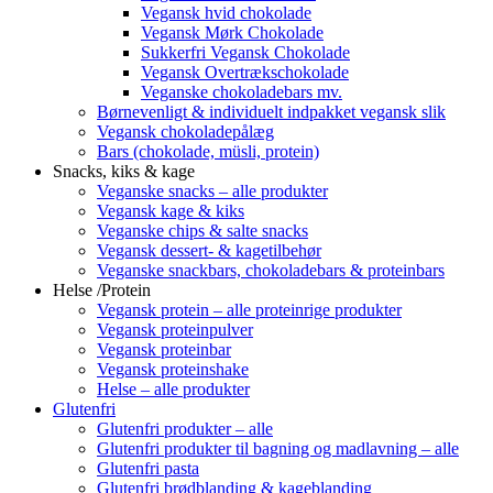
Vegansk hvid chokolade
Vegansk Mørk Chokolade
Sukkerfri Vegansk Chokolade
Vegansk Overtrækschokolade
Veganske chokoladebars mv.
Børnevenligt & individuelt indpakket vegansk slik
Vegansk chokoladepålæg
Bars (chokolade, müsli, protein)
Snacks, kiks & kage
Veganske snacks – alle produkter
Vegansk kage & kiks
Veganske chips & salte snacks
Vegansk dessert- & kagetilbehør
Veganske snackbars, chokoladebars & proteinbars
Helse /Protein
Vegansk protein – alle proteinrige produkter
Vegansk proteinpulver
Vegansk proteinbar
Vegansk proteinshake
Helse – alle produkter
Glutenfri
Glutenfri produkter – alle
Glutenfri produkter til bagning og madlavning – alle
Glutenfri pasta
Glutenfri brødblanding & kageblanding