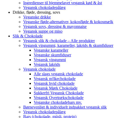
Ingredienser til hjemmelavet vegansk kød & åst
Vegansk chokoladepålæg
Drikke, fløde, dressing, sovs
Veganske drikke
Veganske fløde-alternativer, kokosfløde & kokosmælk
Vegansk sovs, dressing & mayonnaise
Vegansk suppe og miso
Slik & Chokolade
Vegansk slik & chokolade – Alle produkter
Vegansk vingummi, karameller, lakrids & skumfiduser
Veganske karameller
Veganske skumfiduser
Vegansk vingummi
Vegansk lakrids
Vegansk chokolade
Alle slags vegansk chokolade
Vegansk m!lkechokolade
Vegansk hvid chokolade
Vegansk Mørk Chokolade
Sukkerfri Vegansk Chokolade
Vegansk Overtrækschokolade
Veganske chokoladebars mv.
Børnevenligt & individuelt indpakket vegansk slik
Vegansk chokoladepålæg
Bars (chokolade, müsli, protein)