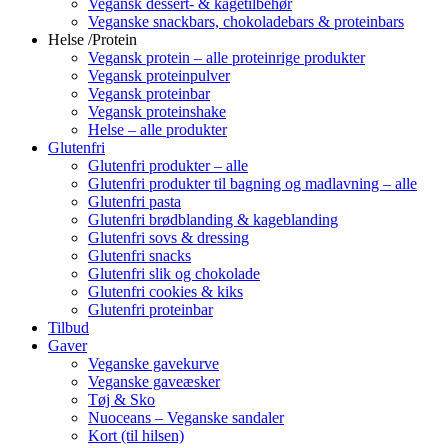
Vegansk dessert- & kagetilbehør
Veganske snackbars, chokoladebars & proteinbars
Helse /Protein
Vegansk protein – alle proteinrige produkter
Vegansk proteinpulver
Vegansk proteinbar
Vegansk proteinshake
Helse – alle produkter
Glutenfri
Glutenfri produkter – alle
Glutenfri produkter til bagning og madlavning – alle
Glutenfri pasta
Glutenfri brødblanding & kageblanding
Glutenfri sovs & dressing
Glutenfri snacks
Glutenfri slik og chokolade
Glutenfri cookies & kiks
Glutenfri proteinbar
Tilbud
Gaver
Veganske gavekurve
Veganske gaveæsker
Tøj & Sko
Nuoceans – Veganske sandaler
Kort (til hilsen)