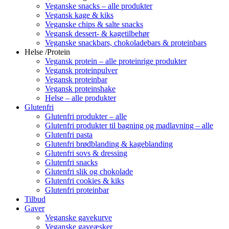
Veganske snacks – alle produkter
Vegansk kage & kiks
Veganske chips & salte snacks
Vegansk dessert- & kagetilbehør
Veganske snackbars, chokoladebars & proteinbars
Helse /Protein
Vegansk protein – alle proteinrige produkter
Vegansk proteinpulver
Vegansk proteinbar
Vegansk proteinshake
Helse – alle produkter
Glutenfri
Glutenfri produkter – alle
Glutenfri produkter til bagning og madlavning – alle
Glutenfri pasta
Glutenfri brødblanding & kageblanding
Glutenfri sovs & dressing
Glutenfri snacks
Glutenfri slik og chokolade
Glutenfri cookies & kiks
Glutenfri proteinbar
Tilbud
Gaver
Veganske gavekurve
Veganske gaveæsker