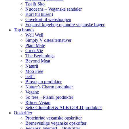
Tøj & Sko
Nuoceans – Veganske sandaler
Kort (til hilsen)
Gavekort til webshoppen
Vegansk kogebog og andre veganske bøger
Top brands
Well Well
Simply V ostealternativer
Plant Mate
GreenVie
The Beginnings
Beyond Meat
Naturli
Moo Free
bett’r
Biovegan produkter
Nature’s Charm produkter
Veganz
So free – Plamil produkter
Rømer Vegan
Seitz Glutenfrei & ALB GOLD produkter
Opskrifter
Proteinrige veganske opskrifter
Børnevenlige veganske opskrifter
Vegansk Julemad – Opskrifter