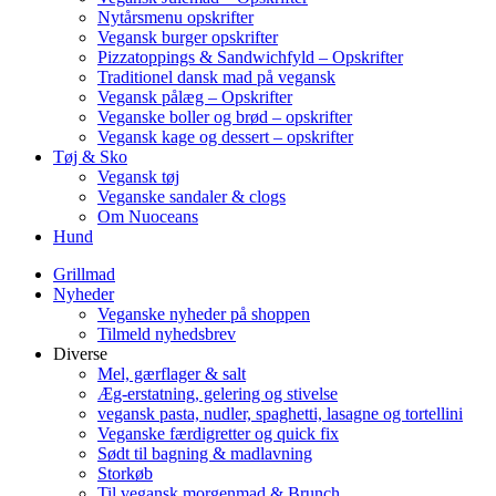
Nytårsmenu opskrifter
Vegansk burger opskrifter
Pizzatoppings & Sandwichfyld – Opskrifter
Traditionel dansk mad på vegansk
Vegansk pålæg – Opskrifter
Veganske boller og brød – opskrifter
Vegansk kage og dessert – opskrifter
Tøj & Sko
Vegansk tøj
Veganske sandaler & clogs
Om Nuoceans
Hund
Grillmad
Nyheder
Veganske nyheder på shoppen
Tilmeld nyhedsbrev
Diverse
Mel, gærflager & salt
Æg-erstatning, gelering og stivelse
vegansk pasta, nudler, spaghetti, lasagne og tortellini
Veganske færdigretter og quick fix
Sødt til bagning & madlavning
Storkøb
Til vegansk morgenmad & Brunch