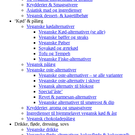
Krydderier & Smagsgivere
Asiatisk mad og ingredienser
Vegansk dessert- & kagetilbehør
‘Kød’ & pålæg
Veganske kødalternativer
Veganske Kød-alternativer (se alle)
Veganske bøffer og steaks
Veganske Pølser
Soyakød og ærtekød
Tofu og Tempeh
Veganske Fiske-alternativer
Vegansk pålæg
Veganske oste-alternativer
Veganske oste-alternativer – se alle varianter
Veganske oste-alternativ i skiver
Vegansk alternativ til blokost
Special’åste’
Revet & parmesan-alternativer
Veganske alternativer til smøreost & dip
Krydderier, aroma og smagsgivere
Ingredienser til hjemmelavet vegansk kød & åst
Vegansk chokoladepålæg
Drikke, fløde, dressing, sovs
Veganske drikke
Veganske fløde-alternativer, kokosfløde & kokosmælk