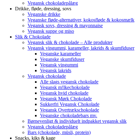
Vegansk chokoladepålæg
Drikke, fløde, dressing, sovs
Veganske drikke
Veganske fløde-alternativer, kokosfløde & kokosmælk
Vegansk sovs, dressing & mayonnaise
Vegansk suppe og miso
Slik & Chokolade
Vegansk slik & chokolade – Alle produkter
Vegansk vingummi, karameller, lakrids & skumfiduser
Veganske karameller
Veganske skumfiduser
Vegansk vingummi
Vegansk lakrids
Vegansk chokolade
Alle slags vegansk chokolade
Vegansk m!lkechokolade
Vegansk hvid chokolade
Vegansk Mørk Chokolade
Sukkerfri Vegansk Chokolade
Vegansk Overtrækschokolade
Veganske chokoladebars mv.
Børnevenligt & individuelt indpakket vegansk slik
Vegansk chokoladepålæg
Bars (chokolade, müsli, protein)
Snacks, kiks & kage