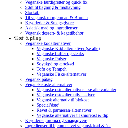
Veganske færdigretter og quick fix
Sødt til bagning & madlavning
Storkøb
Til vegansk morgenmad & Brunch
Krydderier & Smagsgivere
Asiatisk mad og ingredienser
Vegansk dessert- & kagetilbehør
‘Kød’ & pålæg
Veganske kødalternativer
Veganske Kød-alternativer (se alle)
Veganske bøffer og steaks
Veganske Pølser
Soyakød og ærtekød
Tofu og Tempeh
Veganske Fiske-alternativer
Vegansk pålæg
Veganske oste-alternativer
Veganske oste-alternativer – se alle varianter
Veganske oste-alternativ i skiver
Vegansk alternativ til blokost
Special’åste’
Revet & parmesan-alternativer
Veganske alternativer til smøreost & dip
Krydderier, aroma og smagsgivere
Ingredienser til hjemmelavet vegansk kød & åst