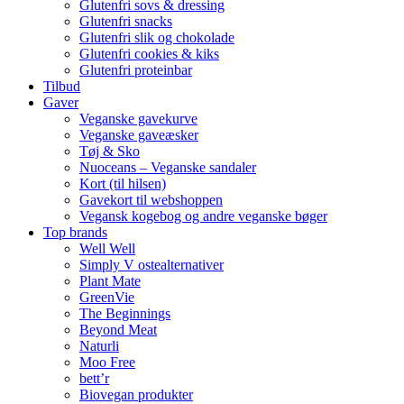
Glutenfri sovs & dressing
Glutenfri snacks
Glutenfri slik og chokolade
Glutenfri cookies & kiks
Glutenfri proteinbar
Tilbud
Gaver
Veganske gavekurve
Veganske gaveæsker
Tøj & Sko
Nuoceans – Veganske sandaler
Kort (til hilsen)
Gavekort til webshoppen
Vegansk kogebog og andre veganske bøger
Top brands
Well Well
Simply V ostealternativer
Plant Mate
GreenVie
The Beginnings
Beyond Meat
Naturli
Moo Free
bett’r
Biovegan produkter