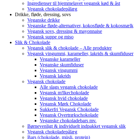
Ingredienser til hjemmelavet vegansk kød & åst
Vegansk chokoladepålæg
Drikke, fløde, dressing, sovs
Veganske drikke
Veganske fløde-alternativer, kokosfløde & kokosmælk
Vegansk sovs, dressing & mayonnaise
Vegansk suppe og miso
Slik & Chokolade
Vegansk slik & chokolade – Alle produkter
Vegansk vingummi, karameller, lakrids & skumfiduser
Veganske karameller
Veganske skumfiduser
Vegansk vingummi
Vegansk lakrids
Vegansk chokolade
Alle slags vegansk chokolade
Vegansk m!lkechokolade
Vegansk hvid chokolade
Vegansk Mørk Chokolade
Sukkerfri Vegansk Chokolade
Vegansk Overtrækschokolade
Veganske chokoladebars mv.
Børnevenligt & individuelt indpakket vegansk slik
Vegansk chokoladepålæg
Bars (chokolade, müsli, protein)