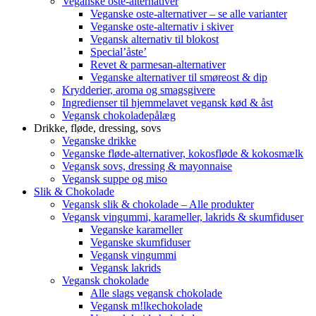
Veganske oste-alternativer
Veganske oste-alternativer – se alle varianter
Veganske oste-alternativ i skiver
Vegansk alternativ til blokost
Special’åste’
Revet & parmesan-alternativer
Veganske alternativer til smøreost & dip
Krydderier, aroma og smagsgivere
Ingredienser til hjemmelavet vegansk kød & åst
Vegansk chokoladepålæg
Drikke, fløde, dressing, sovs
Veganske drikke
Veganske fløde-alternativer, kokosfløde & kokosmælk
Vegansk sovs, dressing & mayonnaise
Vegansk suppe og miso
Slik & Chokolade
Vegansk slik & chokolade – Alle produkter
Vegansk vingummi, karameller, lakrids & skumfiduser
Veganske karameller
Veganske skumfiduser
Vegansk vingummi
Vegansk lakrids
Vegansk chokolade
Alle slags vegansk chokolade
Vegansk m!lkechokolade