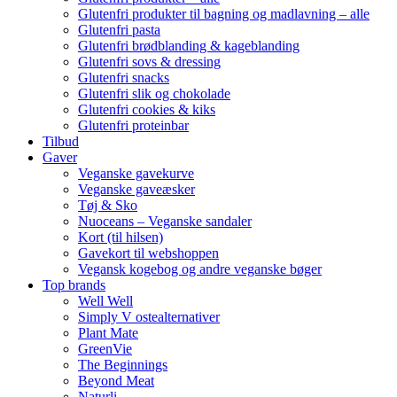
Glutenfri produkter til bagning og madlavning – alle
Glutenfri pasta
Glutenfri brødblanding & kageblanding
Glutenfri sovs & dressing
Glutenfri snacks
Glutenfri slik og chokolade
Glutenfri cookies & kiks
Glutenfri proteinbar
Tilbud
Gaver
Veganske gavekurve
Veganske gaveæsker
Tøj & Sko
Nuoceans – Veganske sandaler
Kort (til hilsen)
Gavekort til webshoppen
Vegansk kogebog og andre veganske bøger
Top brands
Well Well
Simply V ostealternativer
Plant Mate
GreenVie
The Beginnings
Beyond Meat
Naturli