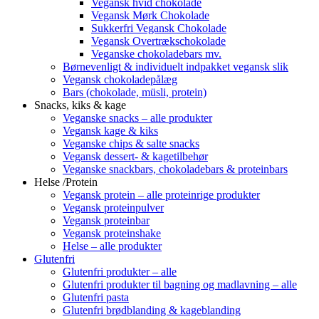
Vegansk hvid chokolade
Vegansk Mørk Chokolade
Sukkerfri Vegansk Chokolade
Vegansk Overtrækschokolade
Veganske chokoladebars mv.
Børnevenligt & individuelt indpakket vegansk slik
Vegansk chokoladepålæg
Bars (chokolade, müsli, protein)
Snacks, kiks & kage
Veganske snacks – alle produkter
Vegansk kage & kiks
Veganske chips & salte snacks
Vegansk dessert- & kagetilbehør
Veganske snackbars, chokoladebars & proteinbars
Helse /Protein
Vegansk protein – alle proteinrige produkter
Vegansk proteinpulver
Vegansk proteinbar
Vegansk proteinshake
Helse – alle produkter
Glutenfri
Glutenfri produkter – alle
Glutenfri produkter til bagning og madlavning – alle
Glutenfri pasta
Glutenfri brødblanding & kageblanding