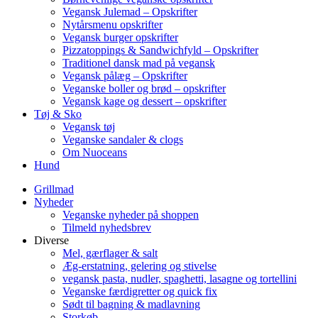
Vegansk Julemad – Opskrifter
Nytårsmenu opskrifter
Vegansk burger opskrifter
Pizzatoppings & Sandwichfyld – Opskrifter
Traditionel dansk mad på vegansk
Vegansk pålæg – Opskrifter
Veganske boller og brød – opskrifter
Vegansk kage og dessert – opskrifter
Tøj & Sko
Vegansk tøj
Veganske sandaler & clogs
Om Nuoceans
Hund
Grillmad
Nyheder
Veganske nyheder på shoppen
Tilmeld nyhedsbrev
Diverse
Mel, gærflager & salt
Æg-erstatning, gelering og stivelse
vegansk pasta, nudler, spaghetti, lasagne og tortellini
Veganske færdigretter og quick fix
Sødt til bagning & madlavning
Storkøb