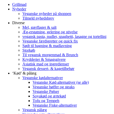
Grillmad
Nyheder
Veganske nyheder på shoppen
Tilmeld nyhedsbrev
Diverse
Mel, gærflager & salt
Æg-erstatning, gelering og stivelse
vegansk pasta, nudler, spaghetti, lasagne og tortellini
Veganske færdigretter og quick fix
Sødt til bagning & madlavning
Storkøb
Til vegansk morgenmad & Brunch
Krydderier & Smagsgivere
Asiatisk mad og ingredienser
Vegansk dessert- & kagetilbehør
‘Kød’ & pålæg
Veganske kødalternativer
Veganske Kød-alternativer (se alle)
Veganske bøffer og steaks
Veganske Pølser
Soyakød og ærtekød
Tofu og Tempeh
Veganske Fiske-alternativer
Vegansk pålæg