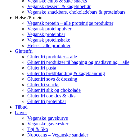
Veganske chips & salte snacks
Vegansk dessert- & kagetilbehør
Veganske snackbars, chokoladebars & proteinbars
Helse /Protein
Vegansk protein – alle proteinrige produkter
Vegansk proteinpulver
Vegansk proteinbar
Vegansk proteinshake
Helse – alle produkter
Glutenfri
Glutenfri produkter – alle
Glutenfri produkter til bagning og madlavning – alle
Glutenfri pasta
Glutenfri brødblanding & kageblanding
Glutenfri sovs & dressing
Glutenfri snacks
Glutenfri slik og chokolade
Glutenfri cookies & kiks
Glutenfri proteinbar
Tilbud
Gaver
Veganske gavekurve
Veganske gaveæsker
Tøj & Sko
Nuoceans – Veganske sandaler