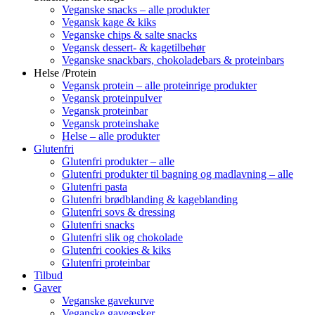
Veganske snacks – alle produkter
Vegansk kage & kiks
Veganske chips & salte snacks
Vegansk dessert- & kagetilbehør
Veganske snackbars, chokoladebars & proteinbars
Helse /Protein
Vegansk protein – alle proteinrige produkter
Vegansk proteinpulver
Vegansk proteinbar
Vegansk proteinshake
Helse – alle produkter
Glutenfri
Glutenfri produkter – alle
Glutenfri produkter til bagning og madlavning – alle
Glutenfri pasta
Glutenfri brødblanding & kageblanding
Glutenfri sovs & dressing
Glutenfri snacks
Glutenfri slik og chokolade
Glutenfri cookies & kiks
Glutenfri proteinbar
Tilbud
Gaver
Veganske gavekurve
Veganske gaveæsker