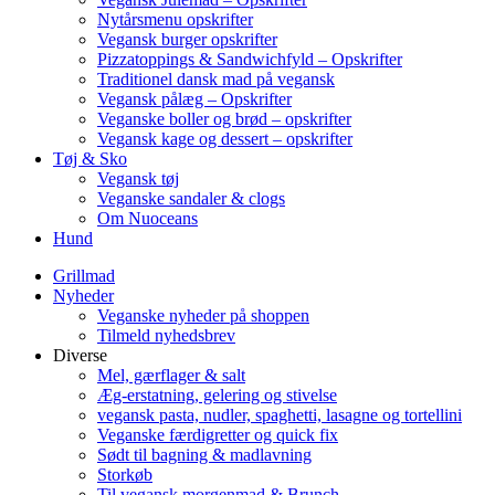
Nytårsmenu opskrifter
Vegansk burger opskrifter
Pizzatoppings & Sandwichfyld – Opskrifter
Traditionel dansk mad på vegansk
Vegansk pålæg – Opskrifter
Veganske boller og brød – opskrifter
Vegansk kage og dessert – opskrifter
Tøj & Sko
Vegansk tøj
Veganske sandaler & clogs
Om Nuoceans
Hund
Grillmad
Nyheder
Veganske nyheder på shoppen
Tilmeld nyhedsbrev
Diverse
Mel, gærflager & salt
Æg-erstatning, gelering og stivelse
vegansk pasta, nudler, spaghetti, lasagne og tortellini
Veganske færdigretter og quick fix
Sødt til bagning & madlavning
Storkøb
Til vegansk morgenmad & Brunch