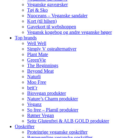
Veganske gaveæsker
Tøj & Sko
Nuoceans – Veganske sandaler
Kort (til hilsen)
Gavekort til webshoppen
Vegansk kogebog og andre veganske bøger
Top brands
Well Well
Simply V ostealternativer
Plant Mate
GreenVie
The Beginnings
Beyond Meat
Naturli
Moo Free
bett’r
Biovegan produkter
Nature’s Charm produkter
Veganz
So free – Plamil produkter
Rømer Vegan
Seitz Glutenfrei & ALB GOLD produkter
Opskrifter
Proteinrige veganske opskrifter
Børnevenlige veganske opskrifter