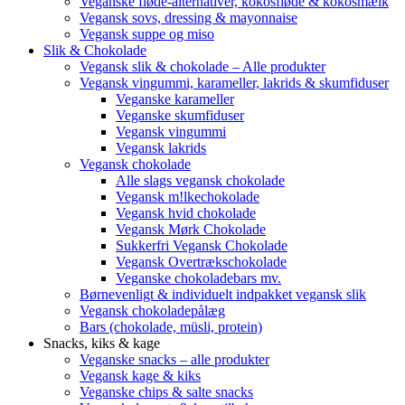
Veganske fløde-alternativer, kokosfløde & kokosmælk
Vegansk sovs, dressing & mayonnaise
Vegansk suppe og miso
Slik & Chokolade
Vegansk slik & chokolade – Alle produkter
Vegansk vingummi, karameller, lakrids & skumfiduser
Veganske karameller
Veganske skumfiduser
Vegansk vingummi
Vegansk lakrids
Vegansk chokolade
Alle slags vegansk chokolade
Vegansk m!lkechokolade
Vegansk hvid chokolade
Vegansk Mørk Chokolade
Sukkerfri Vegansk Chokolade
Vegansk Overtrækschokolade
Veganske chokoladebars mv.
Børnevenligt & individuelt indpakket vegansk slik
Vegansk chokoladepålæg
Bars (chokolade, müsli, protein)
Snacks, kiks & kage
Veganske snacks – alle produkter
Vegansk kage & kiks
Veganske chips & salte snacks