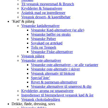
Til vegansk morgenmad & Brunch
Krydderier & Smagsgivere
Asiatisk mad og ingredienser
Vegansk dessert- & kagetilbehør
‘Kød’ & pålæg
Veganske kødalternativer
Veganske Kød-alternativer (se alle)
Veganske bøffer og steaks
Veganske Pølser
Soyakød og ærtekød
Tofu og Tempeh
Veganske Fiske-alternativer
Vegansk pålæg
Veganske oste-alternativer
Veganske oste-alternativer – se alle varianter
Veganske oste-alternativ i skiver
Vegansk alternativ til blokost
Special’åste’
Revet & parmesan-alternativer
Veganske alternativer til smøreost & dip
Krydderier, aroma og smagsgivere
Ingredienser til hjemmelavet vegansk kød & åst
Vegansk chokoladepålæg
Drikke, fløde, dressing, sovs