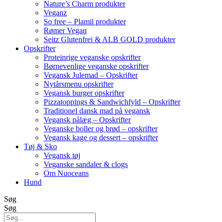
Nature’s Charm produkter
Veganz
So free – Plamil produkter
Rømer Vegan
Seitz Glutenfrei & ALB GOLD produkter
Opskrifter
Proteinrige veganske opskrifter
Børnevenlige veganske opskrifter
Vegansk Julemad – Opskrifter
Nytårsmenu opskrifter
Vegansk burger opskrifter
Pizzatoppings & Sandwichfyld – Opskrifter
Traditionel dansk mad på vegansk
Vegansk pålæg – Opskrifter
Veganske boller og brød – opskrifter
Vegansk kage og dessert – opskrifter
Tøj & Sko
Vegansk tøj
Veganske sandaler & clogs
Om Nuoceans
Hund
Søg
Søg