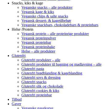
Snacks, kiks & kage
Veganske snacks – alle produkter
Vegansk kage & kiks
Veganske chips & salte snacks
Vegansk dessert- & kagetilbehør
Veganske snackbars, chokoladebars & proteinbars
Helse /Protein
Vegansk protein – alle proteinrige produkter
Vegansk proteinpulver
Vegansk proteinbar
Vegansk proteinshake
Helse – alle produkter
Glutenfri
Glutenfri produkter – alle
Glutenfri produkter til bagning og madlavning – alle
Glutenfri pasta
Glutenfri brødblanding & kageblanding
Glutenfri sovs & dressing
Glutenfri snacks
Glutenfri slik og chokolade
Glutenfri cookies & kiks
Glutenfri proteinbar
Tilbud
Gaver
Veganske gavekurve