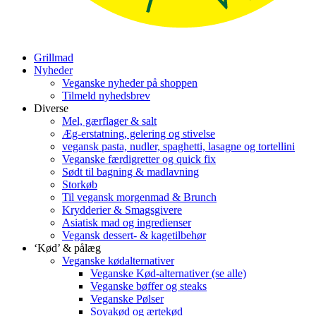
Grillmad
Nyheder
Veganske nyheder på shoppen
Tilmeld nyhedsbrev
Diverse
Mel, gærflager & salt
Æg-erstatning, gelering og stivelse
vegansk pasta, nudler, spaghetti, lasagne og tortellini
Veganske færdigretter og quick fix
Sødt til bagning & madlavning
Storkøb
Til vegansk morgenmad & Brunch
Krydderier & Smagsgivere
Asiatisk mad og ingredienser
Vegansk dessert- & kagetilbehør
‘Kød’ & pålæg
Veganske kødalternativer
Veganske Kød-alternativer (se alle)
Veganske bøffer og steaks
Veganske Pølser
Soyakød og ærtekød