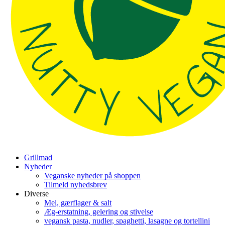
Grillmad
Nyheder
Veganske nyheder på shoppen
Tilmeld nyhedsbrev
Diverse
Mel, gærflager & salt
Æg-erstatning, gelering og stivelse
vegansk pasta, nudler, spaghetti, lasagne og tortellini