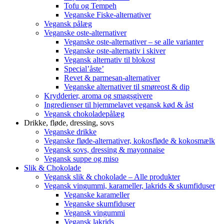
Tofu og Tempeh
Veganske Fiske-alternativer
Vegansk pålæg
Veganske oste-alternativer
Veganske oste-alternativer – se alle varianter
Veganske oste-alternativ i skiver
Vegansk alternativ til blokost
Special’åste’
Revet & parmesan-alternativer
Veganske alternativer til smøreost & dip
Krydderier, aroma og smagsgivere
Ingredienser til hjemmelavet vegansk kød & åst
Vegansk chokoladepålæg
Drikke, fløde, dressing, sovs
Veganske drikke
Veganske fløde-alternativer, kokosfløde & kokosmælk
Vegansk sovs, dressing & mayonnaise
Vegansk suppe og miso
Slik & Chokolade
Vegansk slik & chokolade – Alle produkter
Vegansk vingummi, karameller, lakrids & skumfiduser
Veganske karameller
Veganske skumfiduser
Vegansk vingummi
Vegansk lakrids