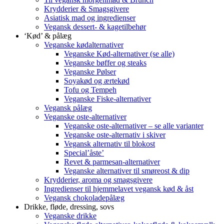
Krydderier & Smagsgivere
Asiatisk mad og ingredienser
Vegansk dessert- & kagetilbehør
‘Kød’ & pålæg
Veganske kødalternativer
Veganske Kød-alternativer (se alle)
Veganske bøffer og steaks
Veganske Pølser
Soyakød og ærtekød
Tofu og Tempeh
Veganske Fiske-alternativer
Vegansk pålæg
Veganske oste-alternativer
Veganske oste-alternativer – se alle varianter
Veganske oste-alternativ i skiver
Vegansk alternativ til blokost
Special’åste’
Revet & parmesan-alternativer
Veganske alternativer til smøreost & dip
Krydderier, aroma og smagsgivere
Ingredienser til hjemmelavet vegansk kød & åst
Vegansk chokoladepålæg
Drikke, fløde, dressing, sovs
Veganske drikke