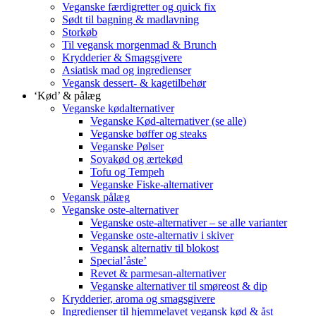
Veganske færdigretter og quick fix
Sødt til bagning & madlavning
Storkøb
Til vegansk morgenmad & Brunch
Krydderier & Smagsgivere
Asiatisk mad og ingredienser
Vegansk dessert- & kagetilbehør
‘Kød’ & pålæg
Veganske kødalternativer
Veganske Kød-alternativer (se alle)
Veganske bøffer og steaks
Veganske Pølser
Soyakød og ærtekød
Tofu og Tempeh
Veganske Fiske-alternativer
Vegansk pålæg
Veganske oste-alternativer
Veganske oste-alternativer – se alle varianter
Veganske oste-alternativ i skiver
Vegansk alternativ til blokost
Special’åste’
Revet & parmesan-alternativer
Veganske alternativer til smøreost & dip
Krydderier, aroma og smagsgivere
Ingredienser til hjemmelavet vegansk kød & åst