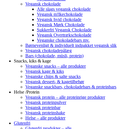
Vegansk chokolade
Alle slags vegansk chokolade
Vegansk m!lkechokolade
Vegansk hvid chokolade
Vegansk Mørk Chokolade
Sukkerfri Vegansk Chokolade
Vegansk Overtrækschokolade
Veganske chokoladebars mv.
Børnevenligt & individuelt indpakket vegansk slik
Vegansk chokoladepålæg
Bars (chokolade, müsli, protein)
Snacks, kiks & kage
Veganske snacks – alle produkter
Vegansk kage & kiks
Veganske chips & salte snacks
Vegansk dessert- & kagetilbehør
Veganske snackbars, chokoladebars & proteinbars
Helse /Protein
Vegansk protein – alle proteinrige produkter
Vegansk proteinpulver
Vegansk proteinbar
Vegansk proteinshake
Helse – alle produkter
Glutenfri
Glutenfri produkter – alle