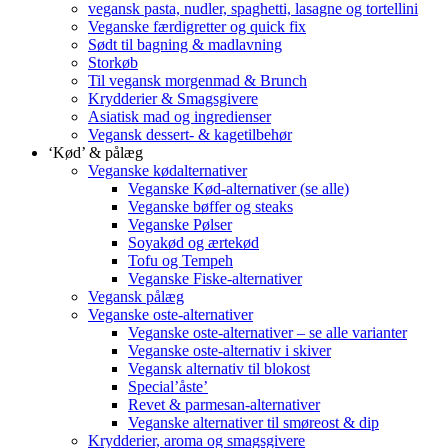
vegansk pasta, nudler, spaghetti, lasagne og tortellini
Veganske færdigretter og quick fix
Sødt til bagning & madlavning
Storkøb
Til vegansk morgenmad & Brunch
Krydderier & Smagsgivere
Asiatisk mad og ingredienser
Vegansk dessert- & kagetilbehør
‘Kød’ & pålæg
Veganske kødalternativer
Veganske Kød-alternativer (se alle)
Veganske bøffer og steaks
Veganske Pølser
Soyakød og ærtekød
Tofu og Tempeh
Veganske Fiske-alternativer
Vegansk pålæg
Veganske oste-alternativer
Veganske oste-alternativer – se alle varianter
Veganske oste-alternativ i skiver
Vegansk alternativ til blokost
Special’åste’
Revet & parmesan-alternativer
Veganske alternativer til smøreost & dip
Krydderier, aroma og smagsgivere