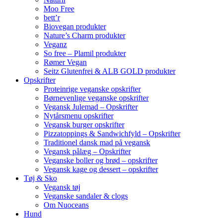
Moo Free
bett’r
Biovegan produkter
Nature’s Charm produkter
Veganz
So free – Plamil produkter
Rømer Vegan
Seitz Glutenfrei & ALB GOLD produkter
Opskrifter
Proteinrige veganske opskrifter
Børnevenlige veganske opskrifter
Vegansk Julemad – Opskrifter
Nytårsmenu opskrifter
Vegansk burger opskrifter
Pizzatoppings & Sandwichfyld – Opskrifter
Traditionel dansk mad på vegansk
Vegansk pålæg – Opskrifter
Veganske boller og brød – opskrifter
Vegansk kage og dessert – opskrifter
Tøj & Sko
Vegansk tøj
Veganske sandaler & clogs
Om Nuoceans
Hund