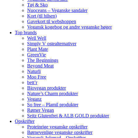
Tøj & Sko
Nuoceans – Veganske sandaler
Kort (til hilsen)
Gavekort til webshoppen
Vegansk kogebog og andre veganske bøger
Top brands
Well Well
Simply V ostealternativer
Plant Mate
GreenVie
The Beginnings
Beyond Meat
Naturli
Moo Free
bett’r
Biovegan produkter
Nature’s Charm produkter
Veganz
So free – Plamil produkter
Rømer Vegan
Seitz Glutenfrei & ALB GOLD produkter
Opskrifter
Proteinrige veganske opskrifter
Børnevenlige veganske opskrifter
Vegansk Julemad – Opskrifter