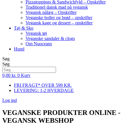
Pizzatoppings & Sandwichfyld – Opskrifter
Traditionel dansk mad på vegansk
Vegansk pålæg – Opskrifter
Veganske boller og brød – opskrifter
Vegansk kage og dessert – opskrifter
Tøj & Sko
Vegansk tøj
Veganske sandaler & clogs
Om Nuoceans
Hund
Søg
Søg
0,00
kr.
0
Kurv
FRI FRAGT* OVER 599 KR.
LEVERING: 1-2 HVERDAGE
Log ind
VEGANSKE PRODUKTER ONLINE -
VEGANSK WEBSHOP