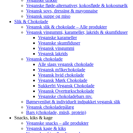
Veganske drikke
Veganske fløde-alternativer, kokosfløde & kokosmælk
Vegansk sovs, dressing & mayonnaise
Vegansk suppe og miso
Slik & Chokolade
Vegansk slik & chokolade – Alle produkter
Vegansk vingummi, karameller, lakrids & skumfiduser
Veganske karameller
Veganske skumfiduser
Vegansk vingummi
Vegansk lakrids
Vegansk chokolade
Alle slags vegansk chokolade
Vegansk m!lkechokolade
Vegansk hvid chokolade
Vegansk Mørk Chokolade
Sukkerfri Vegansk Chokolade
Vegansk Overtrækschokolade
Veganske chokoladebars mv.
Børnevenligt & individuelt indpakket vegansk slik
Vegansk chokoladepålæg
Bars (chokolade, müsli, protein)
Snacks, kiks & kage
Veganske snacks – alle produkter
Vegansk kage & kiks