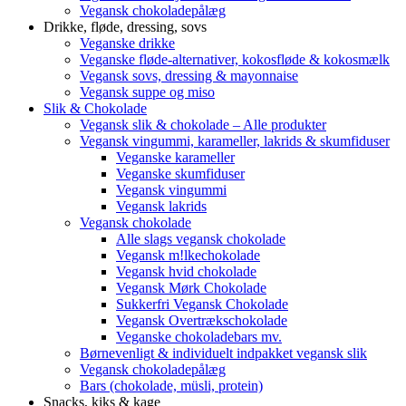
Vegansk chokoladepålæg
Drikke, fløde, dressing, sovs
Veganske drikke
Veganske fløde-alternativer, kokosfløde & kokosmælk
Vegansk sovs, dressing & mayonnaise
Vegansk suppe og miso
Slik & Chokolade
Vegansk slik & chokolade – Alle produkter
Vegansk vingummi, karameller, lakrids & skumfiduser
Veganske karameller
Veganske skumfiduser
Vegansk vingummi
Vegansk lakrids
Vegansk chokolade
Alle slags vegansk chokolade
Vegansk m!lkechokolade
Vegansk hvid chokolade
Vegansk Mørk Chokolade
Sukkerfri Vegansk Chokolade
Vegansk Overtrækschokolade
Veganske chokoladebars mv.
Børnevenligt & individuelt indpakket vegansk slik
Vegansk chokoladepålæg
Bars (chokolade, müsli, protein)
Snacks, kiks & kage