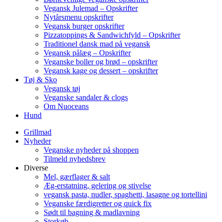
Vegansk Julemad – Opskrifter
Nytårsmenu opskrifter
Vegansk burger opskrifter
Pizzatoppings & Sandwichfyld – Opskrifter
Traditionel dansk mad på vegansk
Vegansk pålæg – Opskrifter
Veganske boller og brød – opskrifter
Vegansk kage og dessert – opskrifter
Tøj & Sko
Vegansk tøj
Veganske sandaler & clogs
Om Nuoceans
Hund
Grillmad
Nyheder
Veganske nyheder på shoppen
Tilmeld nyhedsbrev
Diverse
Mel, gærflager & salt
Æg-erstatning, gelering og stivelse
vegansk pasta, nudler, spaghetti, lasagne og tortellini
Veganske færdigretter og quick fix
Sødt til bagning & madlavning
Storkøb