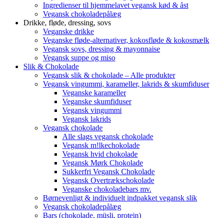
Ingredienser til hjemmelavet vegansk kød & åst
Vegansk chokoladepålæg
Drikke, fløde, dressing, sovs
Veganske drikke
Veganske fløde-alternativer, kokosfløde & kokosmælk
Vegansk sovs, dressing & mayonnaise
Vegansk suppe og miso
Slik & Chokolade
Vegansk slik & chokolade – Alle produkter
Vegansk vingummi, karameller, lakrids & skumfiduser
Veganske karameller
Veganske skumfiduser
Vegansk vingummi
Vegansk lakrids
Vegansk chokolade
Alle slags vegansk chokolade
Vegansk m!lkechokolade
Vegansk hvid chokolade
Vegansk Mørk Chokolade
Sukkerfri Vegansk Chokolade
Vegansk Overtrækschokolade
Veganske chokoladebars mv.
Børnevenligt & individuelt indpakket vegansk slik
Vegansk chokoladepålæg
Bars (chokolade, müsli, protein)