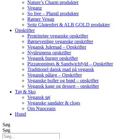
Nature’s Charm produkter
Veganz
So free – Plamil produkter
Rømer Vegan
Seitz Glutenfrei & ALB GOLD produkter
Opskrifter
Proteinrige veganske opskrifter
Børnevenlige veganske opskrifter
Vegansk Julemad – Opskrifter
Nytårsmenu opskrifter
Vegansk burger opskrifter
Pizzatoppings & Sandwichfyld – Opskrifter
Traditionel dansk mad på vegansk
Vegansk pålæg – Opskrifter
Veganske boller og brød – opskrifter
Vegansk kage og dessert – opskrifter
Tøj & Sko
Vegansk tøj
Veganske sandaler & clogs
Om Nuoceans
Hund
Søg
Søg