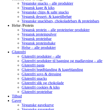
Veganske snacks – alle produkter
Vegansk kage & kiks
Veganske chips & salte snacks
Vegansk dessert- & kagetilbehør
Veganske snackbars, chokoladebars & proteinbars
Helse /Protein
Vegansk protein – alle proteinrige produkter
Vegansk proteinpulver
Vegansk proteinbar
Vegansk proteinshake
Helse – alle produkter
Glutenfri
Glutenfri produkter – alle
Glutenfri produkter til bagning og madlavning – alle
Glutenfri pasta
Glutenfri brødblanding & kageblanding
Glutenfri sovs & dressing
Glutenfri snacks
Glutenfri slik og chokolade
Glutenfri cookies & kiks
Glutenfri proteinbar
Tilbud
Gaver
Veganske gavekurve
Veganske gaveæsker