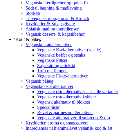
Veganske færdigretter og quick fix
Sødt til bagning & madlavning
Storkøb
Til vegansk morgenmad & Brunch
Krydderier & Smagsgivere
Asiatisk mad og ingredienser
Vegansk dessert- & kagetilbehør
‘Kød’ & pålæg
Veganske kødalternativer
Veganske Kød-alternativer (se alle)
Veganske bøffer og steaks
Veganske Pølser
Soyakød og ærtekød
Tofu og Tempeh
Veganske Fiske-alternativer
Vegansk pålæg
Veganske oste-alternativer
Veganske oste-alternativer – se alle varianter
Veganske oste-alternativ i skiver
Vegansk alternativ til blokost
Special’åste’
Revet & parmesan-alternativer
Veganske alternativer til smøreost & dip
Krydderier, aroma og smagsgivere
Ingredienser til hjemmelavet vegansk kød & åst