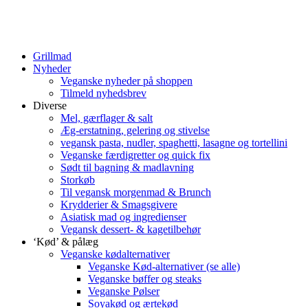
Grillmad
Nyheder
Veganske nyheder på shoppen
Tilmeld nyhedsbrev
Diverse
Mel, gærflager & salt
Æg-erstatning, gelering og stivelse
vegansk pasta, nudler, spaghetti, lasagne og tortellini
Veganske færdigretter og quick fix
Sødt til bagning & madlavning
Storkøb
Til vegansk morgenmad & Brunch
Krydderier & Smagsgivere
Asiatisk mad og ingredienser
Vegansk dessert- & kagetilbehør
‘Kød’ & pålæg
Veganske kødalternativer
Veganske Kød-alternativer (se alle)
Veganske bøffer og steaks
Veganske Pølser
Soyakød og ærtekød