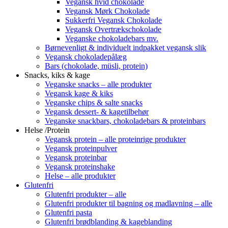
Vegansk hvid chokolade
Vegansk Mørk Chokolade
Sukkerfri Vegansk Chokolade
Vegansk Overtrækschokolade
Veganske chokoladebars mv.
Børnevenligt & individuelt indpakket vegansk slik
Vegansk chokoladepålæg
Bars (chokolade, müsli, protein)
Snacks, kiks & kage
Veganske snacks – alle produkter
Vegansk kage & kiks
Veganske chips & salte snacks
Vegansk dessert- & kagetilbehør
Veganske snackbars, chokoladebars & proteinbars
Helse /Protein
Vegansk protein – alle proteinrige produkter
Vegansk proteinpulver
Vegansk proteinbar
Vegansk proteinshake
Helse – alle produkter
Glutenfri
Glutenfri produkter – alle
Glutenfri produkter til bagning og madlavning – alle
Glutenfri pasta
Glutenfri brødblanding & kageblanding