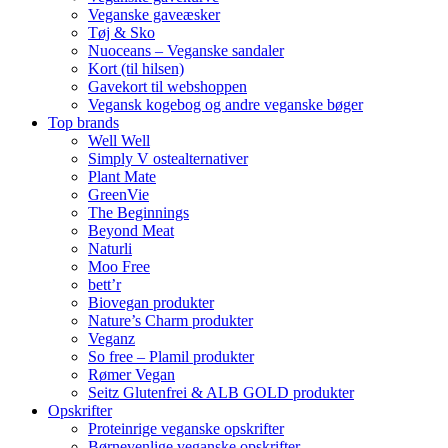
Veganske gaveæsker
Tøj & Sko
Nuoceans – Veganske sandaler
Kort (til hilsen)
Gavekort til webshoppen
Vegansk kogebog og andre veganske bøger
Top brands
Well Well
Simply V ostealternativer
Plant Mate
GreenVie
The Beginnings
Beyond Meat
Naturli
Moo Free
bett’r
Biovegan produkter
Nature’s Charm produkter
Veganz
So free – Plamil produkter
Rømer Vegan
Seitz Glutenfrei & ALB GOLD produkter
Opskrifter
Proteinrige veganske opskrifter
Børnevenlige veganske opskrifter