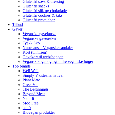
Glutenfri sovs & dressing
Glutenfri snacks
Glutenfri slik og chokolade
Glutenfri cookies & kiks
Glutenfri proteinbar
Tilbud
Gaver
Veganske gavekurve
Veganske gaveæsker
Tøj & Sko
Nuoceans – Veganske sandaler
Kort (til hilsen)
Gavekort til webshoppen
Vegansk kogebog og andre veganske bøger
Top brands
Well Well
Simply V ostealternativer
Plant Mate
GreenVie
The Beginnings
Beyond Meat
Naturli
Moo Free
bett’r
Biovegan produkter