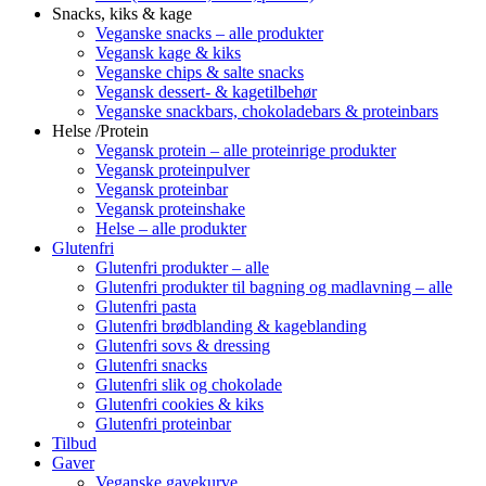
Snacks, kiks & kage
Veganske snacks – alle produkter
Vegansk kage & kiks
Veganske chips & salte snacks
Vegansk dessert- & kagetilbehør
Veganske snackbars, chokoladebars & proteinbars
Helse /Protein
Vegansk protein – alle proteinrige produkter
Vegansk proteinpulver
Vegansk proteinbar
Vegansk proteinshake
Helse – alle produkter
Glutenfri
Glutenfri produkter – alle
Glutenfri produkter til bagning og madlavning – alle
Glutenfri pasta
Glutenfri brødblanding & kageblanding
Glutenfri sovs & dressing
Glutenfri snacks
Glutenfri slik og chokolade
Glutenfri cookies & kiks
Glutenfri proteinbar
Tilbud
Gaver
Veganske gavekurve