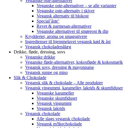
Veganske oste-alternativer
Veganske oste-alternativer – se alle varianter
Veganske oste-alternativ i skiver
Vegansk alternativ til blokost
Special’åste’
Revet & parmesan-alternativer
Veganske alternativer til smøreost & dip
Krydderier, aroma og smagsgivere
Ingredienser til hjemmelavet vegansk kød & åst
Vegansk chokoladepålæg
Drikke, fløde, dressing, sovs
Veganske drikke
Veganske fløde-alternativer, kokosfløde & kokosmælk
Vegansk sovs, dressing & mayonnaise
Vegansk suppe og miso
Slik & Chokolade
Vegansk slik & chokolade – Alle produkter
Vegansk vingummi, karameller, lakrids & skumfiduser
Veganske karameller
Veganske skumfiduser
Vegansk vingummi
Vegansk lakrids
Vegansk chokolade
Alle slags vegansk chokolade
Vegansk m!lkechokolade