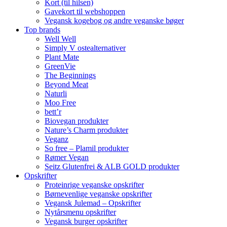
Kort (til hilsen)
Gavekort til webshoppen
Vegansk kogebog og andre veganske bøger
Top brands
Well Well
Simply V ostealternativer
Plant Mate
GreenVie
The Beginnings
Beyond Meat
Naturli
Moo Free
bett’r
Biovegan produkter
Nature’s Charm produkter
Veganz
So free – Plamil produkter
Rømer Vegan
Seitz Glutenfrei & ALB GOLD produkter
Opskrifter
Proteinrige veganske opskrifter
Børnevenlige veganske opskrifter
Vegansk Julemad – Opskrifter
Nytårsmenu opskrifter
Vegansk burger opskrifter