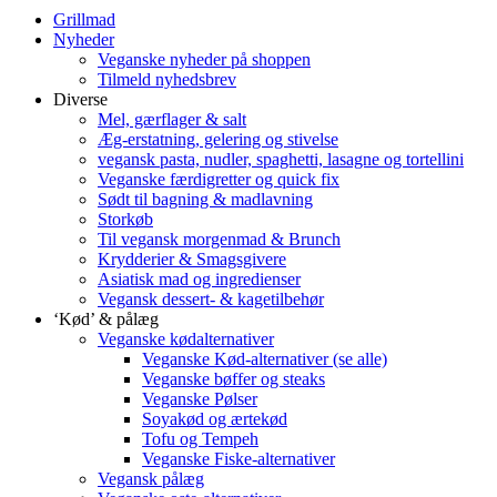
Grillmad
Nyheder
Veganske nyheder på shoppen
Tilmeld nyhedsbrev
Diverse
Mel, gærflager & salt
Æg-erstatning, gelering og stivelse
vegansk pasta, nudler, spaghetti, lasagne og tortellini
Veganske færdigretter og quick fix
Sødt til bagning & madlavning
Storkøb
Til vegansk morgenmad & Brunch
Krydderier & Smagsgivere
Asiatisk mad og ingredienser
Vegansk dessert- & kagetilbehør
‘Kød’ & pålæg
Veganske kødalternativer
Veganske Kød-alternativer (se alle)
Veganske bøffer og steaks
Veganske Pølser
Soyakød og ærtekød
Tofu og Tempeh
Veganske Fiske-alternativer
Vegansk pålæg