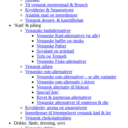
Til vegansk morgenmad & Brunch
Krydderier & Smagsgivere
Asiatisk mad og ingredienser
Vegansk dessert- & kagetilbehør
‘Kød’ & pålæg
Veganske kødalternativer
Veganske Kød-alternativer (se alle)
Veganske bøffer og steaks
Veganske Pølser
Soyakød og ærtekød
Tofu og Tempeh
Veganske Fiske-alternativer
Vegansk pålæg
Veganske oste-alternativer
Veganske oste-alternativer – se alle varianter
Veganske oste-alternativ i skiver
Vegansk alternativ til blokost
Special’åste’
Revet & parmesan-alternativer
Veganske alternativer til smøreost & dip
Krydderier, aroma og smagsgivere
Ingredienser til hjemmelavet vegansk kød & åst
Vegansk chokoladepålæg
Drikke, fløde, dressing, sovs