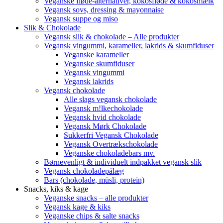
Veganske fløde-alternativer, kokosfløde & kokosmælk
Vegansk sovs, dressing & mayonnaise
Vegansk suppe og miso
Slik & Chokolade
Vegansk slik & chokolade – Alle produkter
Vegansk vingummi, karameller, lakrids & skumfiduser
Veganske karameller
Veganske skumfiduser
Vegansk vingummi
Vegansk lakrids
Vegansk chokolade
Alle slags vegansk chokolade
Vegansk m!lkechokolade
Vegansk hvid chokolade
Vegansk Mørk Chokolade
Sukkerfri Vegansk Chokolade
Vegansk Overtrækschokolade
Veganske chokoladebars mv.
Børnevenligt & individuelt indpakket vegansk slik
Vegansk chokoladepålæg
Bars (chokolade, müsli, protein)
Snacks, kiks & kage
Veganske snacks – alle produkter
Vegansk kage & kiks
Veganske chips & salte snacks