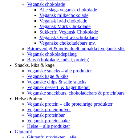
Vegansk chokolade
Alle slags vegansk chokolade
Vegansk m!lkechokolade
Vegansk hvid chokolade
Vegansk Mørk Chokolade
Sukkerfri Vegansk Chokolade
Vegansk Overtrækschokolade
Veganske chokoladebars mv.
Børnevenligt & individuelt indpakket vegansk slik
Vegansk chokoladepålæg
Bars (chokolade, müsli, protein)
Snacks, kiks & kage
Veganske snacks – alle produkter
Vegansk kage & kiks
Veganske chips & salte snacks
Vegansk dessert- & kagetilbehør
Veganske snackbars, chokoladebars & proteinbars
Helse /Protein
Vegansk protein – alle proteinrige produkter
Vegansk proteinpulver
Vegansk proteinbar
Vegansk proteinshake
Helse – alle produkter
Glutenfri
Glutenfri produkter – alle