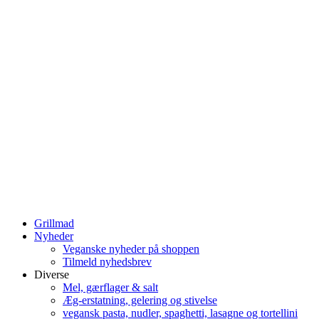
Grillmad
Nyheder
Veganske nyheder på shoppen
Tilmeld nyhedsbrev
Diverse
Mel, gærflager & salt
Æg-erstatning, gelering og stivelse
vegansk pasta, nudler, spaghetti, lasagne og tortellini