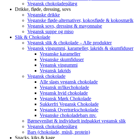
Vegansk chokoladepålæg
Drikke, fløde, dressing, sovs
Veganske drikke
Veganske fløde-alternativer, kokosfløde & kokosmælk
Vegansk sovs, dressing & mayonnaise
Vegansk suppe og miso
Slik & Chokolade
Vegansk slik & chokolade – Alle produkter
Vegansk vingummi, karameller, lakrids & skumfiduser
Veganske karameller
Veganske skumfiduser
Vegansk vingummi
Vegansk lakrids
Vegansk chokolade
Alle slags vegansk chokolade
Vegansk m!lkechokolade
Vegansk hvid chokolade
Vegansk Mørk Chokolade
Sukkerfri Vegansk Chokolade
Vegansk Overtrækschokolade
Veganske chokoladebars mv.
Børnevenligt & individuelt indpakket vegansk slik
Vegansk chokoladepålæg
Bars (chokolade, müsli, protein)
Snacks, kiks & kage