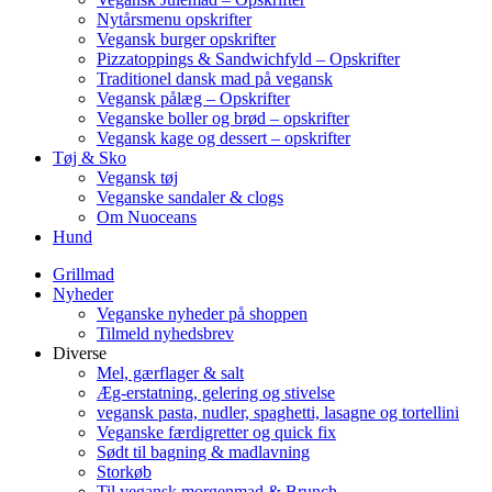
Nytårsmenu opskrifter
Vegansk burger opskrifter
Pizzatoppings & Sandwichfyld – Opskrifter
Traditionel dansk mad på vegansk
Vegansk pålæg – Opskrifter
Veganske boller og brød – opskrifter
Vegansk kage og dessert – opskrifter
Tøj & Sko
Vegansk tøj
Veganske sandaler & clogs
Om Nuoceans
Hund
Grillmad
Nyheder
Veganske nyheder på shoppen
Tilmeld nyhedsbrev
Diverse
Mel, gærflager & salt
Æg-erstatning, gelering og stivelse
vegansk pasta, nudler, spaghetti, lasagne og tortellini
Veganske færdigretter og quick fix
Sødt til bagning & madlavning
Storkøb
Til vegansk morgenmad & Brunch