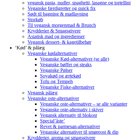
vegansk pasta, nudler, spaghetti, lasagne og tortellini
Veganske færdigretter og quick fix
Sødt til bagning & madlavning
Storkøb
Til vegansk morgenmad & Brunch
Krydderier & Smagsgivere
Asiatisk mad og ingredienser
Vegansk dessert- & kagetilbehør
‘Kød’ & pålæg
Veganske kødalternativer
Veganske Kød-alternativer (se alle)
Veganske bøffer og steaks
Veganske Pølser
Soyakød og ærtekød
Tofu og Tempeh
Veganske Fiske-alternativer
Vegansk pålæg
Veganske oste-alternativer
Veganske oste-alternativer – se alle varianter
Veganske oste-alternativ i skiver
Vegansk alternativ til blokost
Special’åste’
Revet & parmesan-alternativer
Veganske alternativer til smøreost & dip
Krydderier, aroma og smagsgivere