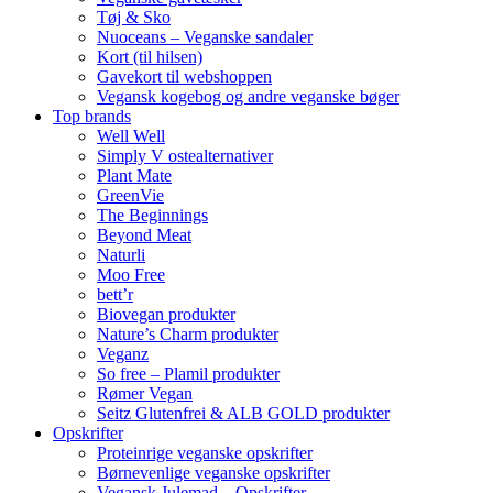
Tøj & Sko
Nuoceans – Veganske sandaler
Kort (til hilsen)
Gavekort til webshoppen
Vegansk kogebog og andre veganske bøger
Top brands
Well Well
Simply V ostealternativer
Plant Mate
GreenVie
The Beginnings
Beyond Meat
Naturli
Moo Free
bett’r
Biovegan produkter
Nature’s Charm produkter
Veganz
So free – Plamil produkter
Rømer Vegan
Seitz Glutenfrei & ALB GOLD produkter
Opskrifter
Proteinrige veganske opskrifter
Børnevenlige veganske opskrifter
Vegansk Julemad – Opskrifter