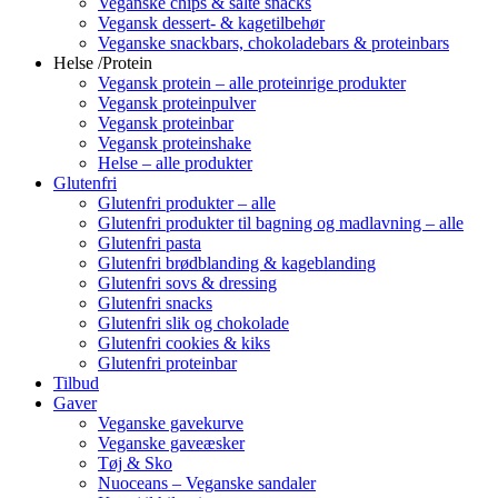
Veganske chips & salte snacks
Vegansk dessert- & kagetilbehør
Veganske snackbars, chokoladebars & proteinbars
Helse /Protein
Vegansk protein – alle proteinrige produkter
Vegansk proteinpulver
Vegansk proteinbar
Vegansk proteinshake
Helse – alle produkter
Glutenfri
Glutenfri produkter – alle
Glutenfri produkter til bagning og madlavning – alle
Glutenfri pasta
Glutenfri brødblanding & kageblanding
Glutenfri sovs & dressing
Glutenfri snacks
Glutenfri slik og chokolade
Glutenfri cookies & kiks
Glutenfri proteinbar
Tilbud
Gaver
Veganske gavekurve
Veganske gaveæsker
Tøj & Sko
Nuoceans – Veganske sandaler