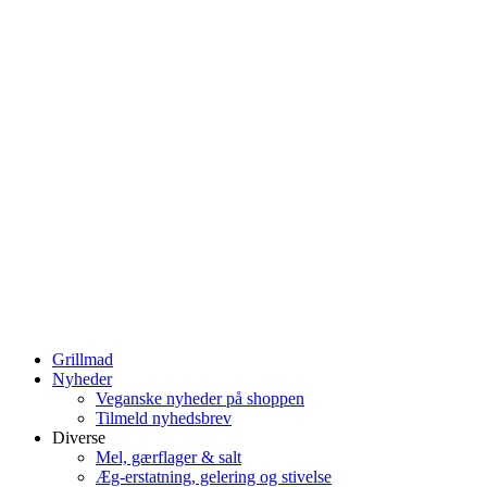
Grillmad
Nyheder
Veganske nyheder på shoppen
Tilmeld nyhedsbrev
Diverse
Mel, gærflager & salt
Æg-erstatning, gelering og stivelse