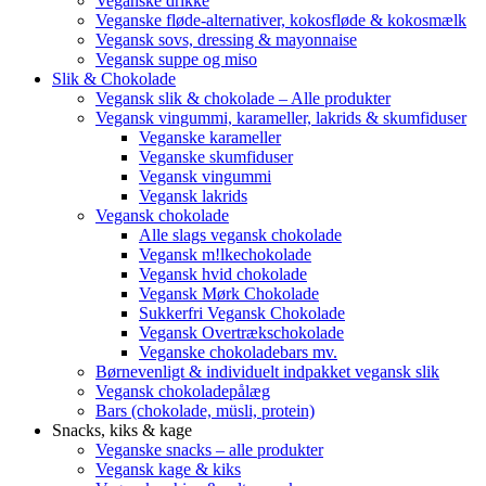
Veganske drikke
Veganske fløde-alternativer, kokosfløde & kokosmælk
Vegansk sovs, dressing & mayonnaise
Vegansk suppe og miso
Slik & Chokolade
Vegansk slik & chokolade – Alle produkter
Vegansk vingummi, karameller, lakrids & skumfiduser
Veganske karameller
Veganske skumfiduser
Vegansk vingummi
Vegansk lakrids
Vegansk chokolade
Alle slags vegansk chokolade
Vegansk m!lkechokolade
Vegansk hvid chokolade
Vegansk Mørk Chokolade
Sukkerfri Vegansk Chokolade
Vegansk Overtrækschokolade
Veganske chokoladebars mv.
Børnevenligt & individuelt indpakket vegansk slik
Vegansk chokoladepålæg
Bars (chokolade, müsli, protein)
Snacks, kiks & kage
Veganske snacks – alle produkter
Vegansk kage & kiks