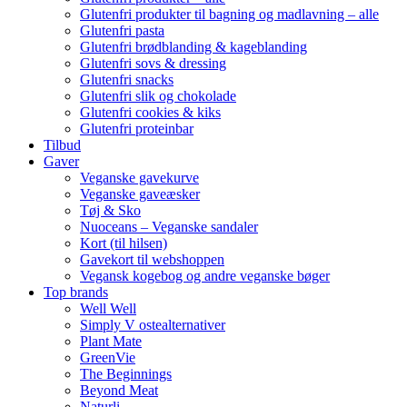
Glutenfri produkter til bagning og madlavning – alle
Glutenfri pasta
Glutenfri brødblanding & kageblanding
Glutenfri sovs & dressing
Glutenfri snacks
Glutenfri slik og chokolade
Glutenfri cookies & kiks
Glutenfri proteinbar
Tilbud
Gaver
Veganske gavekurve
Veganske gaveæsker
Tøj & Sko
Nuoceans – Veganske sandaler
Kort (til hilsen)
Gavekort til webshoppen
Vegansk kogebog og andre veganske bøger
Top brands
Well Well
Simply V ostealternativer
Plant Mate
GreenVie
The Beginnings
Beyond Meat
Naturli