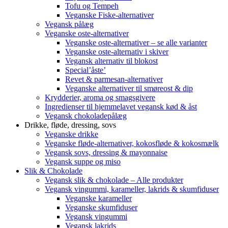
Tofu og Tempeh
Veganske Fiske-alternativer
Vegansk pålæg
Veganske oste-alternativer
Veganske oste-alternativer – se alle varianter
Veganske oste-alternativ i skiver
Vegansk alternativ til blokost
Special’åste’
Revet & parmesan-alternativer
Veganske alternativer til smøreost & dip
Krydderier, aroma og smagsgivere
Ingredienser til hjemmelavet vegansk kød & åst
Vegansk chokoladepålæg
Drikke, fløde, dressing, sovs
Veganske drikke
Veganske fløde-alternativer, kokosfløde & kokosmælk
Vegansk sovs, dressing & mayonnaise
Vegansk suppe og miso
Slik & Chokolade
Vegansk slik & chokolade – Alle produkter
Vegansk vingummi, karameller, lakrids & skumfiduser
Veganske karameller
Veganske skumfiduser
Vegansk vingummi
Vegansk lakrids