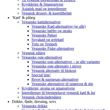
Krydderier & Smagsgivere
Asiatisk mad og ingredienser
Vegansk dessert- & kagetilbehør
‘Kød’ & pålæg
Veganske kødalternativer
Veganske Kød-alternativer (se alle)
Veganske bøffer og steaks
Veganske Pølser
Soyakød og ærtekød
Tofu og Tempeh
Veganske Fiske-alternativer
Vegansk pålæg
Veganske oste-alternativer
Veganske oste-alternativer – se alle varianter
Veganske oste-alternativ i skiver
Vegansk alternativ til blokost
Special’åste’
Revet & parmesan-alternativer
Veganske alternativer til smøreost & dip
Krydderier, aroma og smagsgivere
Ingredienser til hjemmelavet vegansk kød & åst
Vegansk chokoladepålæg
Drikke, fløde, dressing, sovs
Veganske drikke