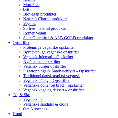
Moo Free
bett’r
Biovegan produkter
Nature’s Charm produkter
Veganz
So free – Plamil produkter
Rømer Vegan
Seitz Glutenfrei & ALB GOLD produkter
Opskrifter
Proteinrige veganske opskrifter
Børnevenlige veganske opskrifter
Vegansk Julemad – Opskrifter
Nytårsmenu opskrifter
Vegansk burger opskrifter
Pizzatoppings & Sandwichfyld – Opskrifter
Traditionel dansk mad på vegansk
Vegansk pålæg – Opskrifter
Veganske boller og brød – opskrifter
Vegansk kage og dessert – opskrifter
Tøj & Sko
Vegansk tøj
Veganske sandaler & clogs
Om Nuoceans
Hund