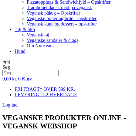
Pizzatoppings & Sandwichfyld – Opskrifter
Traditionel dansk mad på vegansk
Vegansk pålæg – Opskrifter
Veganske boller og brød – opskrifter
Vegansk kage og dessert – opskrifter
Tøj & Sko
Vegansk tøj
Veganske sandaler & clogs
Om Nuoceans
Hund
Søg
Søg
0,00
kr.
0
Kurv
FRI FRAGT* OVER 599 KR.
LEVERING: 1-2 HVERDAGE
Log ind
VEGANSKE PRODUKTER ONLINE -
VEGANSK WEBSHOP