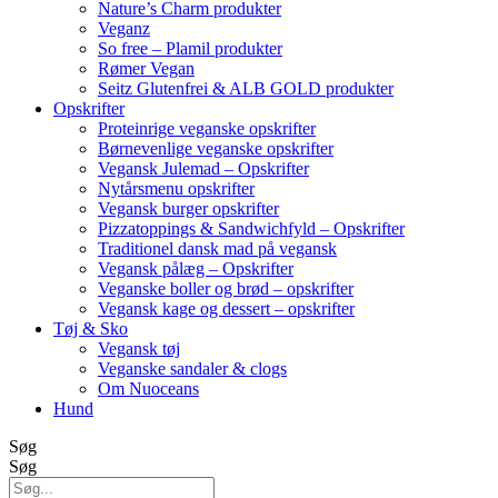
Nature’s Charm produkter
Veganz
So free – Plamil produkter
Rømer Vegan
Seitz Glutenfrei & ALB GOLD produkter
Opskrifter
Proteinrige veganske opskrifter
Børnevenlige veganske opskrifter
Vegansk Julemad – Opskrifter
Nytårsmenu opskrifter
Vegansk burger opskrifter
Pizzatoppings & Sandwichfyld – Opskrifter
Traditionel dansk mad på vegansk
Vegansk pålæg – Opskrifter
Veganske boller og brød – opskrifter
Vegansk kage og dessert – opskrifter
Tøj & Sko
Vegansk tøj
Veganske sandaler & clogs
Om Nuoceans
Hund
Søg
Søg