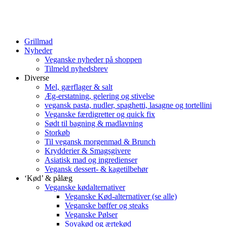
Grillmad
Nyheder
Veganske nyheder på shoppen
Tilmeld nyhedsbrev
Diverse
Mel, gærflager & salt
Æg-erstatning, gelering og stivelse
vegansk pasta, nudler, spaghetti, lasagne og tortellini
Veganske færdigretter og quick fix
Sødt til bagning & madlavning
Storkøb
Til vegansk morgenmad & Brunch
Krydderier & Smagsgivere
Asiatisk mad og ingredienser
Vegansk dessert- & kagetilbehør
‘Kød’ & pålæg
Veganske kødalternativer
Veganske Kød-alternativer (se alle)
Veganske bøffer og steaks
Veganske Pølser
Soyakød og ærtekød