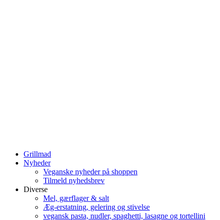
Grillmad
Nyheder
Veganske nyheder på shoppen
Tilmeld nyhedsbrev
Diverse
Mel, gærflager & salt
Æg-erstatning, gelering og stivelse
vegansk pasta, nudler, spaghetti, lasagne og tortellini