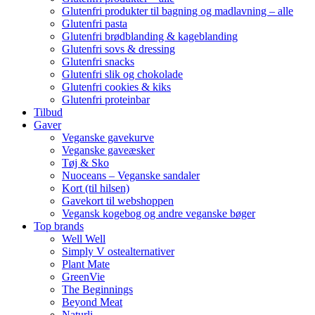
Glutenfri produkter til bagning og madlavning – alle
Glutenfri pasta
Glutenfri brødblanding & kageblanding
Glutenfri sovs & dressing
Glutenfri snacks
Glutenfri slik og chokolade
Glutenfri cookies & kiks
Glutenfri proteinbar
Tilbud
Gaver
Veganske gavekurve
Veganske gaveæsker
Tøj & Sko
Nuoceans – Veganske sandaler
Kort (til hilsen)
Gavekort til webshoppen
Vegansk kogebog og andre veganske bøger
Top brands
Well Well
Simply V ostealternativer
Plant Mate
GreenVie
The Beginnings
Beyond Meat
Naturli