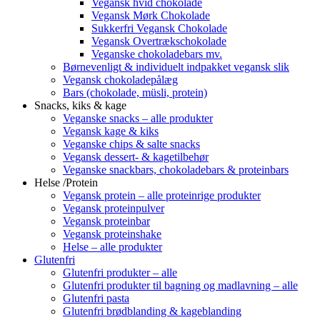
Vegansk hvid chokolade
Vegansk Mørk Chokolade
Sukkerfri Vegansk Chokolade
Vegansk Overtrækschokolade
Veganske chokoladebars mv.
Børnevenligt & individuelt indpakket vegansk slik
Vegansk chokoladepålæg
Bars (chokolade, müsli, protein)
Snacks, kiks & kage
Veganske snacks – alle produkter
Vegansk kage & kiks
Veganske chips & salte snacks
Vegansk dessert- & kagetilbehør
Veganske snackbars, chokoladebars & proteinbars
Helse /Protein
Vegansk protein – alle proteinrige produkter
Vegansk proteinpulver
Vegansk proteinbar
Vegansk proteinshake
Helse – alle produkter
Glutenfri
Glutenfri produkter – alle
Glutenfri produkter til bagning og madlavning – alle
Glutenfri pasta
Glutenfri brødblanding & kageblanding