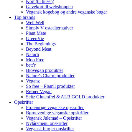
Kort (til hilsen)
Gavekort til webshoppen
Vegansk kogebog og andre veganske bøger
Top brands
Well Well
Simply V ostealternativer
Plant Mate
GreenVie
The Beginnings
Beyond Meat
Naturli
Moo Free
bett’r
Biovegan produkter
Nature’s Charm produkter
Veganz
So free – Plamil produkter
Rømer Vegan
Seitz Glutenfrei & ALB GOLD produkter
Opskrifter
Proteinrige veganske opskrifter
Børnevenlige veganske opskrifter
Vegansk Julemad – Opskrifter
Nytårsmenu opskrifter
Vegansk burger opskrifter