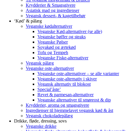
Krydderier & Smagsgivere
Asiatisk mad og ingredienser
Vegansk dessert- & kagetilbehør
‘Kød’ & pålæg
Veganske kødalternativer
Veganske Kød-alternativer (se alle)
Veganske bøffer og steaks
Veganske Pølser
Soyakød og ærtekød
Tofu og Tempeh
Veganske Fiske-alternativer
Vegansk pålæg
Veganske oste-alternativer
Veganske oste-alternativer – se alle varianter
Veganske oste-alternativ i skiver
Vegansk alternativ til blokost
Special’åste’
Revet & parmesan-alternativer
Veganske alternativer til smøreost & dip
Krydderier, aroma og smagsgivere
Ingredienser til hjemmelavet vegansk kød & åst
Vegansk chokoladepålæg
Drikke, fløde, dressing, sovs
Veganske drikke