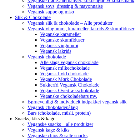
Veganske fløde-alternativer, kokosfløde & kokosmælk
Vegansk sovs, dressing & mayonnaise
Vegansk suppe og miso
Slik & Chokolade
Vegansk slik & chokolade – Alle produkter
Vegansk vingummi, karameller, lakrids & skumfiduser
Veganske karameller
Veganske skumfiduser
Vegansk vingummi
Vegansk lakrids
Vegansk chokolade
Alle slags vegansk chokolade
Vegansk m!lkechokolade
Vegansk hvid chokolade
Vegansk Mørk Chokolade
Sukkerfri Vegansk Chokolade
Vegansk Overtrækschokolade
Veganske chokoladebars mv.
Børnevenligt & individuelt indpakket vegansk slik
Vegansk chokoladepålæg
Bars (chokolade, müsli, protein)
Snacks, kiks & kage
Veganske snacks – alle produkter
Vegansk kage & kiks
Veganske chips & salte snacks