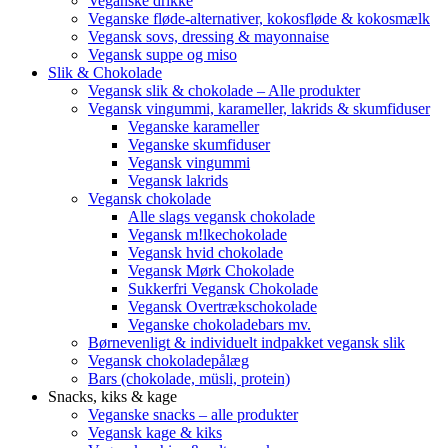
Veganske drikke
Veganske fløde-alternativer, kokosfløde & kokosmælk
Vegansk sovs, dressing & mayonnaise
Vegansk suppe og miso
Slik & Chokolade
Vegansk slik & chokolade – Alle produkter
Vegansk vingummi, karameller, lakrids & skumfiduser
Veganske karameller
Veganske skumfiduser
Vegansk vingummi
Vegansk lakrids
Vegansk chokolade
Alle slags vegansk chokolade
Vegansk m!lkechokolade
Vegansk hvid chokolade
Vegansk Mørk Chokolade
Sukkerfri Vegansk Chokolade
Vegansk Overtrækschokolade
Veganske chokoladebars mv.
Børnevenligt & individuelt indpakket vegansk slik
Vegansk chokoladepålæg
Bars (chokolade, müsli, protein)
Snacks, kiks & kage
Veganske snacks – alle produkter
Vegansk kage & kiks