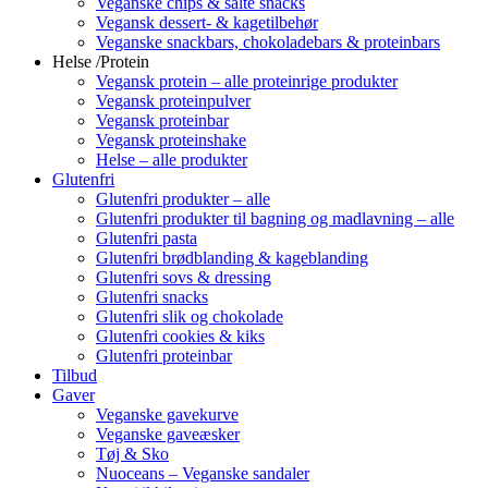
Veganske chips & salte snacks
Vegansk dessert- & kagetilbehør
Veganske snackbars, chokoladebars & proteinbars
Helse /Protein
Vegansk protein – alle proteinrige produkter
Vegansk proteinpulver
Vegansk proteinbar
Vegansk proteinshake
Helse – alle produkter
Glutenfri
Glutenfri produkter – alle
Glutenfri produkter til bagning og madlavning – alle
Glutenfri pasta
Glutenfri brødblanding & kageblanding
Glutenfri sovs & dressing
Glutenfri snacks
Glutenfri slik og chokolade
Glutenfri cookies & kiks
Glutenfri proteinbar
Tilbud
Gaver
Veganske gavekurve
Veganske gaveæsker
Tøj & Sko
Nuoceans – Veganske sandaler