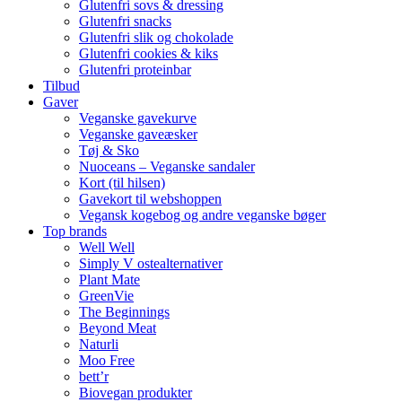
Glutenfri sovs & dressing
Glutenfri snacks
Glutenfri slik og chokolade
Glutenfri cookies & kiks
Glutenfri proteinbar
Tilbud
Gaver
Veganske gavekurve
Veganske gaveæsker
Tøj & Sko
Nuoceans – Veganske sandaler
Kort (til hilsen)
Gavekort til webshoppen
Vegansk kogebog og andre veganske bøger
Top brands
Well Well
Simply V ostealternativer
Plant Mate
GreenVie
The Beginnings
Beyond Meat
Naturli
Moo Free
bett’r
Biovegan produkter