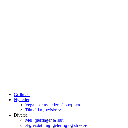
Grillmad
Nyheder
Veganske nyheder på shoppen
Tilmeld nyhedsbrev
Diverse
Mel, gærflager & salt
Æg-erstatning, gelering og stivelse