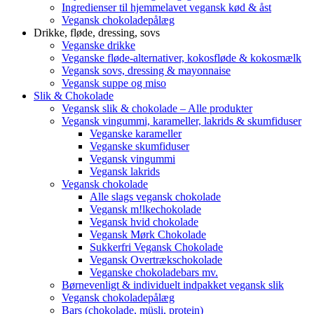
Ingredienser til hjemmelavet vegansk kød & åst
Vegansk chokoladepålæg
Drikke, fløde, dressing, sovs
Veganske drikke
Veganske fløde-alternativer, kokosfløde & kokosmælk
Vegansk sovs, dressing & mayonnaise
Vegansk suppe og miso
Slik & Chokolade
Vegansk slik & chokolade – Alle produkter
Vegansk vingummi, karameller, lakrids & skumfiduser
Veganske karameller
Veganske skumfiduser
Vegansk vingummi
Vegansk lakrids
Vegansk chokolade
Alle slags vegansk chokolade
Vegansk m!lkechokolade
Vegansk hvid chokolade
Vegansk Mørk Chokolade
Sukkerfri Vegansk Chokolade
Vegansk Overtrækschokolade
Veganske chokoladebars mv.
Børnevenligt & individuelt indpakket vegansk slik
Vegansk chokoladepålæg
Bars (chokolade, müsli, protein)