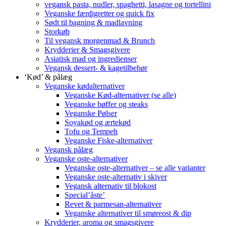
vegansk pasta, nudler, spaghetti, lasagne og tortellini
Veganske færdigretter og quick fix
Sødt til bagning & madlavning
Storkøb
Til vegansk morgenmad & Brunch
Krydderier & Smagsgivere
Asiatisk mad og ingredienser
Vegansk dessert- & kagetilbehør
‘Kød’ & pålæg
Veganske kødalternativer
Veganske Kød-alternativer (se alle)
Veganske bøffer og steaks
Veganske Pølser
Soyakød og ærtekød
Tofu og Tempeh
Veganske Fiske-alternativer
Vegansk pålæg
Veganske oste-alternativer
Veganske oste-alternativer – se alle varianter
Veganske oste-alternativ i skiver
Vegansk alternativ til blokost
Special’åste’
Revet & parmesan-alternativer
Veganske alternativer til smøreost & dip
Krydderier, aroma og smagsgivere