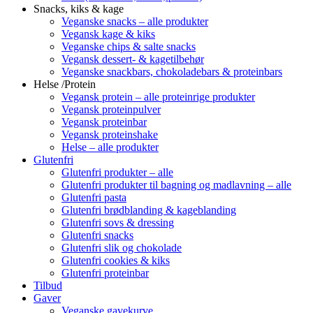
Snacks, kiks & kage
Veganske snacks – alle produkter
Vegansk kage & kiks
Veganske chips & salte snacks
Vegansk dessert- & kagetilbehør
Veganske snackbars, chokoladebars & proteinbars
Helse /Protein
Vegansk protein – alle proteinrige produkter
Vegansk proteinpulver
Vegansk proteinbar
Vegansk proteinshake
Helse – alle produkter
Glutenfri
Glutenfri produkter – alle
Glutenfri produkter til bagning og madlavning – alle
Glutenfri pasta
Glutenfri brødblanding & kageblanding
Glutenfri sovs & dressing
Glutenfri snacks
Glutenfri slik og chokolade
Glutenfri cookies & kiks
Glutenfri proteinbar
Tilbud
Gaver
Veganske gavekurve