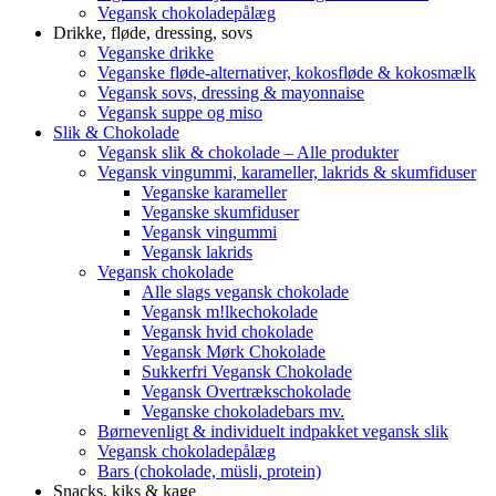
Vegansk chokoladepålæg
Drikke, fløde, dressing, sovs
Veganske drikke
Veganske fløde-alternativer, kokosfløde & kokosmælk
Vegansk sovs, dressing & mayonnaise
Vegansk suppe og miso
Slik & Chokolade
Vegansk slik & chokolade – Alle produkter
Vegansk vingummi, karameller, lakrids & skumfiduser
Veganske karameller
Veganske skumfiduser
Vegansk vingummi
Vegansk lakrids
Vegansk chokolade
Alle slags vegansk chokolade
Vegansk m!lkechokolade
Vegansk hvid chokolade
Vegansk Mørk Chokolade
Sukkerfri Vegansk Chokolade
Vegansk Overtrækschokolade
Veganske chokoladebars mv.
Børnevenligt & individuelt indpakket vegansk slik
Vegansk chokoladepålæg
Bars (chokolade, müsli, protein)
Snacks, kiks & kage