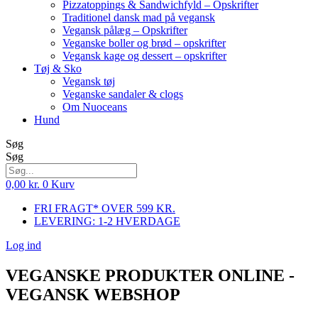
Pizzatoppings & Sandwichfyld – Opskrifter
Traditionel dansk mad på vegansk
Vegansk pålæg – Opskrifter
Veganske boller og brød – opskrifter
Vegansk kage og dessert – opskrifter
Tøj & Sko
Vegansk tøj
Veganske sandaler & clogs
Om Nuoceans
Hund
Søg
Søg
0,00
kr.
0
Kurv
FRI FRAGT* OVER 599 KR.
LEVERING: 1-2 HVERDAGE
Log ind
VEGANSKE PRODUKTER ONLINE -
VEGANSK WEBSHOP