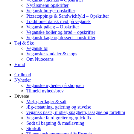
Nytårsmenu opskrifter
Vegansk burger opskrifter
Pizzatoppings & Sandwichfyld – Opskrifter
Traditionel dansk mad på vegansk
Vegansk pålæg – Opskrifter
Veganske boller og brød – opskrifter
Vegansk kage og dessert – opskrifter
Tøj & Sko
Vegansk tøj
Veganske sandaler & clogs
Om Nuoceans
Hund
Grillmad
Nyheder
Veganske nyheder på shoppen
Tilmeld nyhedsbrev
Diverse
Mel, gærflager & salt
Æg-erstatning, gelering og stivelse
vegansk pasta, nudler, spaghetti, lasagne og tortellini
Veganske færdigretter og quick fix
Sødt til bagning & madlavning
Storkøb
Til vegansk morgenmad & Brunch