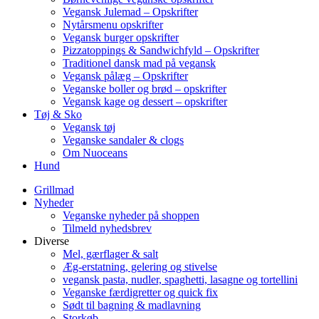
Vegansk Julemad – Opskrifter
Nytårsmenu opskrifter
Vegansk burger opskrifter
Pizzatoppings & Sandwichfyld – Opskrifter
Traditionel dansk mad på vegansk
Vegansk pålæg – Opskrifter
Veganske boller og brød – opskrifter
Vegansk kage og dessert – opskrifter
Tøj & Sko
Vegansk tøj
Veganske sandaler & clogs
Om Nuoceans
Hund
Grillmad
Nyheder
Veganske nyheder på shoppen
Tilmeld nyhedsbrev
Diverse
Mel, gærflager & salt
Æg-erstatning, gelering og stivelse
vegansk pasta, nudler, spaghetti, lasagne og tortellini
Veganske færdigretter og quick fix
Sødt til bagning & madlavning
Storkøb