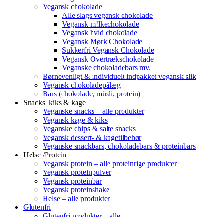
Vegansk chokolade
Alle slags vegansk chokolade
Vegansk m!lkechokolade
Vegansk hvid chokolade
Vegansk Mørk Chokolade
Sukkerfri Vegansk Chokolade
Vegansk Overtrækschokolade
Veganske chokoladebars mv.
Børnevenligt & individuelt indpakket vegansk slik
Vegansk chokoladepålæg
Bars (chokolade, müsli, protein)
Snacks, kiks & kage
Veganske snacks – alle produkter
Vegansk kage & kiks
Veganske chips & salte snacks
Vegansk dessert- & kagetilbehør
Veganske snackbars, chokoladebars & proteinbars
Helse /Protein
Vegansk protein – alle proteinrige produkter
Vegansk proteinpulver
Vegansk proteinbar
Vegansk proteinshake
Helse – alle produkter
Glutenfri
Glutenfri produkter – alle