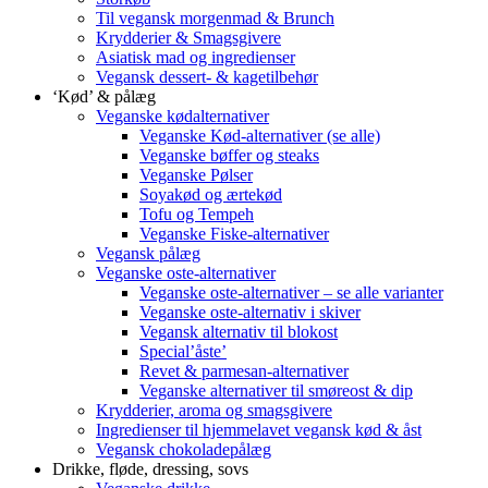
Til vegansk morgenmad & Brunch
Krydderier & Smagsgivere
Asiatisk mad og ingredienser
Vegansk dessert- & kagetilbehør
‘Kød’ & pålæg
Veganske kødalternativer
Veganske Kød-alternativer (se alle)
Veganske bøffer og steaks
Veganske Pølser
Soyakød og ærtekød
Tofu og Tempeh
Veganske Fiske-alternativer
Vegansk pålæg
Veganske oste-alternativer
Veganske oste-alternativer – se alle varianter
Veganske oste-alternativ i skiver
Vegansk alternativ til blokost
Special’åste’
Revet & parmesan-alternativer
Veganske alternativer til smøreost & dip
Krydderier, aroma og smagsgivere
Ingredienser til hjemmelavet vegansk kød & åst
Vegansk chokoladepålæg
Drikke, fløde, dressing, sovs