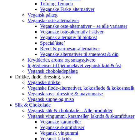
Tofu og Tempeh
Veganske Fiske-alternativer
Vegansk pålæg
Veganske oste-alternativer
Veganske oste-alternativer – se alle varianter
Veganske oste-alternativ i skiver
Vegansk alternativ til blokost
Special’åste’
Revet & parmesan-alternativer
Veganske alternativer til smøreost & dip
Krydderier, aroma og smagsgivere
Ingredienser til hjemmelavet vegansk kød & åst
Vegansk chokoladepålæg
Drikke, fløde, dressing, sovs
Veganske drikke
Veganske fløde-alternativer, kokosfløde & kokosmælk
Vegansk sovs, dressing & mayonnaise
Vegansk suppe og miso
Slik & Chokolade
Vegansk slik & chokolade – Alle produkter
Vegansk vingummi, karameller, lakrids & skumfiduser
Veganske karameller
Veganske skumfiduser
Vegansk vingummi
Vegansk lakrids