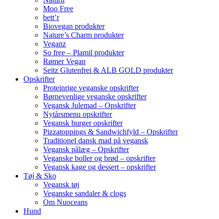
Moo Free
bett’r
Biovegan produkter
Nature’s Charm produkter
Veganz
So free – Plamil produkter
Rømer Vegan
Seitz Glutenfrei & ALB GOLD produkter
Opskrifter
Proteinrige veganske opskrifter
Børnevenlige veganske opskrifter
Vegansk Julemad – Opskrifter
Nytårsmenu opskrifter
Vegansk burger opskrifter
Pizzatoppings & Sandwichfyld – Opskrifter
Traditionel dansk mad på vegansk
Vegansk pålæg – Opskrifter
Veganske boller og brød – opskrifter
Vegansk kage og dessert – opskrifter
Tøj & Sko
Vegansk tøj
Veganske sandaler & clogs
Om Nuoceans
Hund