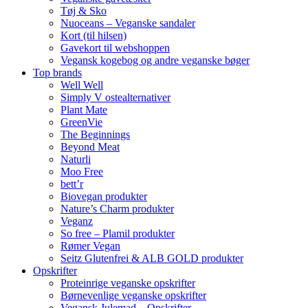
Tøj & Sko
Nuoceans – Veganske sandaler
Kort (til hilsen)
Gavekort til webshoppen
Vegansk kogebog og andre veganske bøger
Top brands
Well Well
Simply V ostealternativer
Plant Mate
GreenVie
The Beginnings
Beyond Meat
Naturli
Moo Free
bett’r
Biovegan produkter
Nature’s Charm produkter
Veganz
So free – Plamil produkter
Rømer Vegan
Seitz Glutenfrei & ALB GOLD produkter
Opskrifter
Proteinrige veganske opskrifter
Børnevenlige veganske opskrifter
Vegansk Julemad – Opskrifter