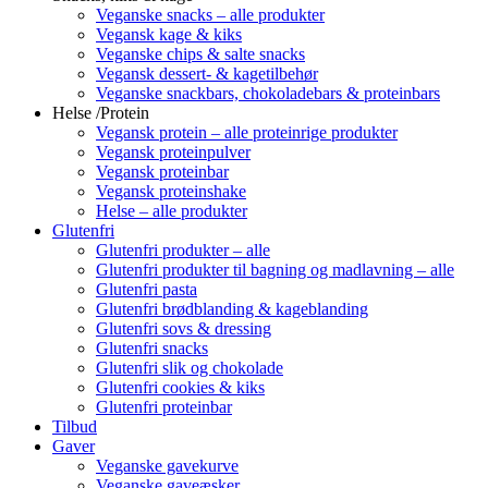
Veganske snacks – alle produkter
Vegansk kage & kiks
Veganske chips & salte snacks
Vegansk dessert- & kagetilbehør
Veganske snackbars, chokoladebars & proteinbars
Helse /Protein
Vegansk protein – alle proteinrige produkter
Vegansk proteinpulver
Vegansk proteinbar
Vegansk proteinshake
Helse – alle produkter
Glutenfri
Glutenfri produkter – alle
Glutenfri produkter til bagning og madlavning – alle
Glutenfri pasta
Glutenfri brødblanding & kageblanding
Glutenfri sovs & dressing
Glutenfri snacks
Glutenfri slik og chokolade
Glutenfri cookies & kiks
Glutenfri proteinbar
Tilbud
Gaver
Veganske gavekurve
Veganske gaveæsker