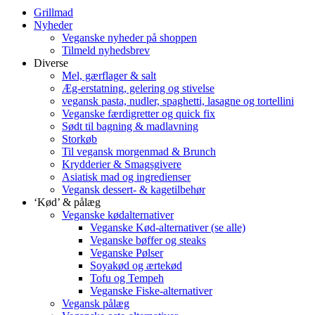
Grillmad
Nyheder
Veganske nyheder på shoppen
Tilmeld nyhedsbrev
Diverse
Mel, gærflager & salt
Æg-erstatning, gelering og stivelse
vegansk pasta, nudler, spaghetti, lasagne og tortellini
Veganske færdigretter og quick fix
Sødt til bagning & madlavning
Storkøb
Til vegansk morgenmad & Brunch
Krydderier & Smagsgivere
Asiatisk mad og ingredienser
Vegansk dessert- & kagetilbehør
‘Kød’ & pålæg
Veganske kødalternativer
Veganske Kød-alternativer (se alle)
Veganske bøffer og steaks
Veganske Pølser
Soyakød og ærtekød
Tofu og Tempeh
Veganske Fiske-alternativer
Vegansk pålæg