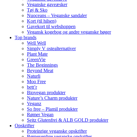
Veganske gaveæsker
Tøj & Sko
Nuoceans – Veganske sandaler
Kort (til hilsen)
Gavekort til webshoppen
Vegansk kogebog og andre veganske bøger
Top brands
Well Well
Simply V ostealternativer
Plant Mate
GreenVie
The Beginnings
Beyond Meat
Naturli
Moo Free
bett’r
Biovegan produkter
Nature’s Charm produkter
Veganz
So free – Plamil produkter
Rømer Vegan
Seitz Glutenfrei & ALB GOLD produkter
Opskrifter
Proteinrige veganske opskrifter
Børnevenlige veganske opskrifter