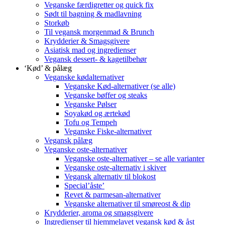
Veganske færdigretter og quick fix
Sødt til bagning & madlavning
Storkøb
Til vegansk morgenmad & Brunch
Krydderier & Smagsgivere
Asiatisk mad og ingredienser
Vegansk dessert- & kagetilbehør
‘Kød’ & pålæg
Veganske kødalternativer
Veganske Kød-alternativer (se alle)
Veganske bøffer og steaks
Veganske Pølser
Soyakød og ærtekød
Tofu og Tempeh
Veganske Fiske-alternativer
Vegansk pålæg
Veganske oste-alternativer
Veganske oste-alternativer – se alle varianter
Veganske oste-alternativ i skiver
Vegansk alternativ til blokost
Special’åste’
Revet & parmesan-alternativer
Veganske alternativer til smøreost & dip
Krydderier, aroma og smagsgivere
Ingredienser til hjemmelavet vegansk kød & åst