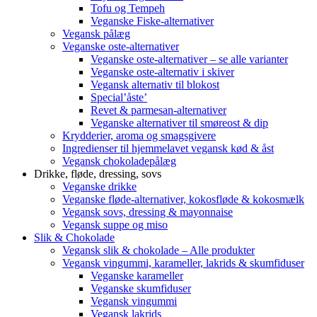
Tofu og Tempeh
Veganske Fiske-alternativer
Vegansk pålæg
Veganske oste-alternativer
Veganske oste-alternativer – se alle varianter
Veganske oste-alternativ i skiver
Vegansk alternativ til blokost
Special’åste’
Revet & parmesan-alternativer
Veganske alternativer til smøreost & dip
Krydderier, aroma og smagsgivere
Ingredienser til hjemmelavet vegansk kød & åst
Vegansk chokoladepålæg
Drikke, fløde, dressing, sovs
Veganske drikke
Veganske fløde-alternativer, kokosfløde & kokosmælk
Vegansk sovs, dressing & mayonnaise
Vegansk suppe og miso
Slik & Chokolade
Vegansk slik & chokolade – Alle produkter
Vegansk vingummi, karameller, lakrids & skumfiduser
Veganske karameller
Veganske skumfiduser
Vegansk vingummi
Vegansk lakrids