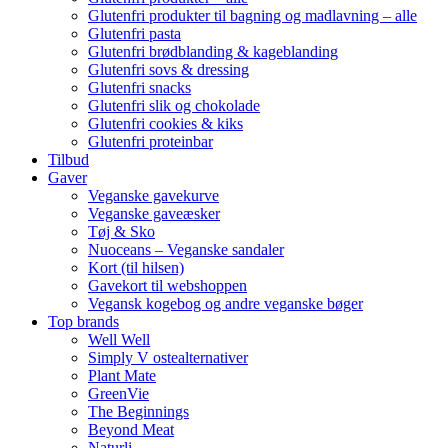
Glutenfri produkter til bagning og madlavning – alle
Glutenfri pasta
Glutenfri brødblanding & kageblanding
Glutenfri sovs & dressing
Glutenfri snacks
Glutenfri slik og chokolade
Glutenfri cookies & kiks
Glutenfri proteinbar
Tilbud
Gaver
Veganske gavekurve
Veganske gaveæsker
Tøj & Sko
Nuoceans – Veganske sandaler
Kort (til hilsen)
Gavekort til webshoppen
Vegansk kogebog og andre veganske bøger
Top brands
Well Well
Simply V ostealternativer
Plant Mate
GreenVie
The Beginnings
Beyond Meat
Naturli