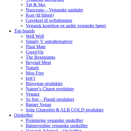
Tøj & Sko
Nuoceans – Veganske sandaler
Kort (til hilsen)
Gavekort til webshoppen
Vegansk kogebog og andre veganske bøger
Top brands
Well Well
Simply V ostealternativer
Plant Mate
GreenVie
The Beginnings
Beyond Meat
Naturli
Moo Free
bett’r
Biovegan produkter
Nature’s Charm produkter
Veganz
So free – Plamil produkter
Rømer Vegan
Seitz Glutenfrei & ALB GOLD produkter
Opskrifter
Proteinrige veganske opskrifter
Børnevenlige veganske opskrifter
Vegansk Julemad – Opskrifter