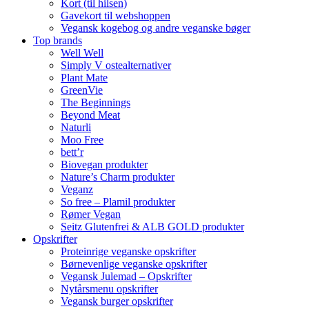
Kort (til hilsen)
Gavekort til webshoppen
Vegansk kogebog og andre veganske bøger
Top brands
Well Well
Simply V ostealternativer
Plant Mate
GreenVie
The Beginnings
Beyond Meat
Naturli
Moo Free
bett’r
Biovegan produkter
Nature’s Charm produkter
Veganz
So free – Plamil produkter
Rømer Vegan
Seitz Glutenfrei & ALB GOLD produkter
Opskrifter
Proteinrige veganske opskrifter
Børnevenlige veganske opskrifter
Vegansk Julemad – Opskrifter
Nytårsmenu opskrifter
Vegansk burger opskrifter