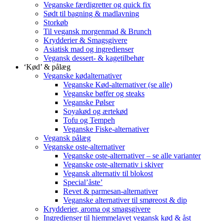
Veganske færdigretter og quick fix
Sødt til bagning & madlavning
Storkøb
Til vegansk morgenmad & Brunch
Krydderier & Smagsgivere
Asiatisk mad og ingredienser
Vegansk dessert- & kagetilbehør
‘Kød’ & pålæg
Veganske kødalternativer
Veganske Kød-alternativer (se alle)
Veganske bøffer og steaks
Veganske Pølser
Soyakød og ærtekød
Tofu og Tempeh
Veganske Fiske-alternativer
Vegansk pålæg
Veganske oste-alternativer
Veganske oste-alternativer – se alle varianter
Veganske oste-alternativ i skiver
Vegansk alternativ til blokost
Special’åste’
Revet & parmesan-alternativer
Veganske alternativer til smøreost & dip
Krydderier, aroma og smagsgivere
Ingredienser til hjemmelavet vegansk kød & åst