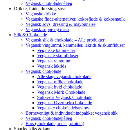
Vegansk chokoladepålæg
Drikke, fløde, dressing, sovs
Veganske drikke
Veganske fløde-alternativer, kokosfløde & kokosmælk
Vegansk sovs, dressing & mayonnaise
Vegansk suppe og miso
Slik & Chokolade
Vegansk slik & chokolade – Alle produkter
Vegansk vingummi, karameller, lakrids & skumfiduser
Veganske karameller
Veganske skumfiduser
Vegansk vingummi
Vegansk lakrids
Vegansk chokolade
Alle slags vegansk chokolade
Vegansk m!lkechokolade
Vegansk hvid chokolade
Vegansk Mørk Chokolade
Sukkerfri Vegansk Chokolade
Vegansk Overtrækschokolade
Veganske chokoladebars mv.
Børnevenligt & individuelt indpakket vegansk slik
Vegansk chokoladepålæg
Bars (chokolade, müsli, protein)
Snacks, kiks & kage