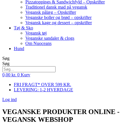
Pizzatoppings & Sandwichfyld – Opskrifter
Traditionel dansk mad på vegansk
Vegansk pålæg – Opskrifter
Veganske boller og brød – opskrifter
Vegansk kage og dessert – opskrifter
Tøj & Sko
Vegansk tøj
Veganske sandaler & clogs
Om Nuoceans
Hund
Søg
Søg
0,00
kr.
0
Kurv
FRI FRAGT* OVER 599 KR.
LEVERING: 1-2 HVERDAGE
Log ind
VEGANSKE PRODUKTER ONLINE -
VEGANSK WEBSHOP