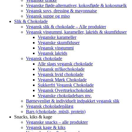
Veganske drikke
Veganske fløde-alternativer, kokosfløde & kokosmælk
Vegansk sovs, dressing & mayonnaise
Vegansk suppe og miso
Slik & Chokolade
Vegansk slik & chokolade – Alle produkter
Vegansk vingummi, karameller, lakrids & skumfiduser
Veganske karameller
Veganske skumfiduser
Vegansk vingummi
Vegansk lakrids
Vegansk chokolade
Alle slags vegansk chokolade
Vegansk m!lkechokolade
Vegansk hvid chokolade
Vegansk Mørk Chokolade
Sukkerfri Vegansk Chokolade
Vegansk Overtrækschokolade
Veganske chokoladebars mv.
Børnevenligt & individuelt indpakket vegansk slik
Vegansk chokoladepålæg
Bars (chokolade, müsli, protein)
Snacks, kiks & kage
Veganske snacks – alle produkter
Vegansk kage & kiks