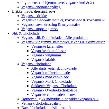
Ingredienser til hjemmelavet vegansk kød & åst
Vegansk chokoladepålæg
Drikke, fløde, dressing, sovs
Veganske drikke
Veganske fløde-alternativer, kokosfløde & kokosmælk
Vegansk sovs, dressing & mayonnaise
Vegansk suppe og miso
Slik & Chokolade
Vegansk slik & chokolade – Alle produkter
Vegansk vingummi, karameller, lakrids & skumfiduser
Veganske karameller
Veganske skumfiduser
Vegansk vingummi
Vegansk lakrids
Vegansk chokolade
Alle slags vegansk chokolade
Vegansk m!lkechokolade
Vegansk hvid chokolade
Vegansk Mørk Chokolade
Sukkerfri Vegansk Chokolade
Vegansk Overtrækschokolade
Veganske chokoladebars mv.
Børnevenligt & individuelt indpakket vegansk slik
Vegansk chokoladepålæg
Bars (chokolade, müsli, protein)