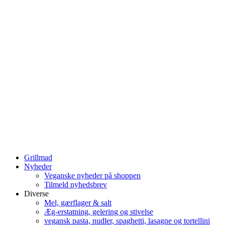
Grillmad
Nyheder
Veganske nyheder på shoppen
Tilmeld nyhedsbrev
Diverse
Mel, gærflager & salt
Æg-erstatning, gelering og stivelse
vegansk pasta, nudler, spaghetti, lasagne og tortellini