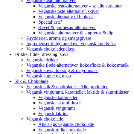
Veganske oste-alternativer
Veganske oste-alternativer – se alle varianter
Veganske oste-alternativ i skiver
Vegansk alternativ til blokost
Special’åste’
Revet & parmesan-alternativer
Veganske alternativer til smøreost & dip
Krydderier, aroma og smagsgivere
Ingredienser til hjemmelavet vegansk kød & åst
Vegansk chokoladepålæg
Drikke, fløde, dressing, sovs
Veganske drikke
Veganske fløde-alternativer, kokosfløde & kokosmælk
Vegansk sovs, dressing & mayonnaise
Vegansk suppe og miso
Slik & Chokolade
Vegansk slik & chokolade – Alle produkter
Vegansk vingummi, karameller, lakrids & skumfiduser
Veganske karameller
Veganske skumfiduser
Vegansk vingummi
Vegansk lakrids
Vegansk chokolade
Alle slags vegansk chokolade
Vegansk m!lkechokolade