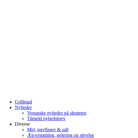
Grillmad
Nyheder
Veganske nyheder på shoppen
Tilmeld nyhedsbrev
Diverse
Mel, gærflager & salt
Æg-erstatning, gelering og stivelse