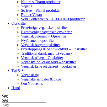
Nature’s Charm produkter
Veganz
So free – Plamil produkter
Rømer Vegan
Seitz Glutenfrei & ALB GOLD produkter
Opskrifter
Proteinrige veganske opskrifter
Børnevenlige veganske opskrifter
Vegansk Julemad – Opskrifter
Nytårsmenu opskrifter
Vegansk burger opskrifter
Pizzatoppings & Sandwichfyld – Opskrifter
Traditionel dansk mad på vegansk
Vegansk pålæg – Opskrifter
Veganske boller og brød – opskrifter
Vegansk kage og dessert – opskrifter
Tøj & Sko
Vegansk tøj
Veganske sandaler & clogs
Om Nuoceans
Hund
Søg
Søg