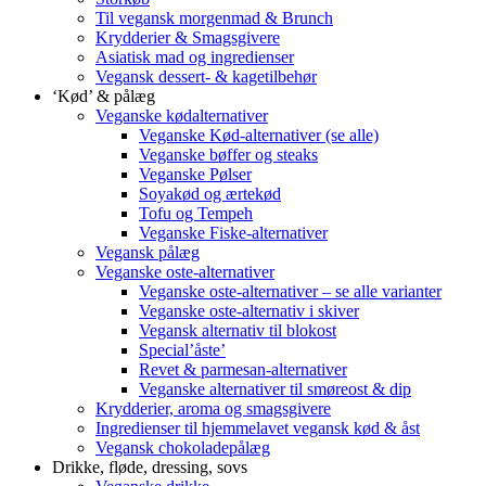
Til vegansk morgenmad & Brunch
Krydderier & Smagsgivere
Asiatisk mad og ingredienser
Vegansk dessert- & kagetilbehør
‘Kød’ & pålæg
Veganske kødalternativer
Veganske Kød-alternativer (se alle)
Veganske bøffer og steaks
Veganske Pølser
Soyakød og ærtekød
Tofu og Tempeh
Veganske Fiske-alternativer
Vegansk pålæg
Veganske oste-alternativer
Veganske oste-alternativer – se alle varianter
Veganske oste-alternativ i skiver
Vegansk alternativ til blokost
Special’åste’
Revet & parmesan-alternativer
Veganske alternativer til smøreost & dip
Krydderier, aroma og smagsgivere
Ingredienser til hjemmelavet vegansk kød & åst
Vegansk chokoladepålæg
Drikke, fløde, dressing, sovs