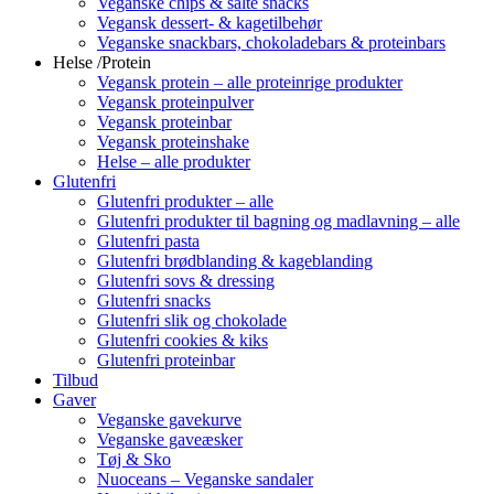
Veganske chips & salte snacks
Vegansk dessert- & kagetilbehør
Veganske snackbars, chokoladebars & proteinbars
Helse /Protein
Vegansk protein – alle proteinrige produkter
Vegansk proteinpulver
Vegansk proteinbar
Vegansk proteinshake
Helse – alle produkter
Glutenfri
Glutenfri produkter – alle
Glutenfri produkter til bagning og madlavning – alle
Glutenfri pasta
Glutenfri brødblanding & kageblanding
Glutenfri sovs & dressing
Glutenfri snacks
Glutenfri slik og chokolade
Glutenfri cookies & kiks
Glutenfri proteinbar
Tilbud
Gaver
Veganske gavekurve
Veganske gaveæsker
Tøj & Sko
Nuoceans – Veganske sandaler