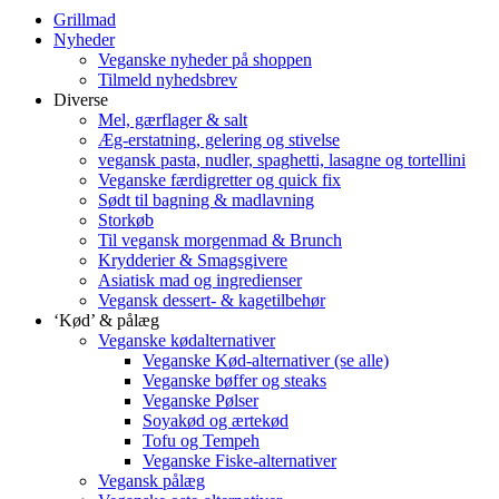
Grillmad
Nyheder
Veganske nyheder på shoppen
Tilmeld nyhedsbrev
Diverse
Mel, gærflager & salt
Æg-erstatning, gelering og stivelse
vegansk pasta, nudler, spaghetti, lasagne og tortellini
Veganske færdigretter og quick fix
Sødt til bagning & madlavning
Storkøb
Til vegansk morgenmad & Brunch
Krydderier & Smagsgivere
Asiatisk mad og ingredienser
Vegansk dessert- & kagetilbehør
‘Kød’ & pålæg
Veganske kødalternativer
Veganske Kød-alternativer (se alle)
Veganske bøffer og steaks
Veganske Pølser
Soyakød og ærtekød
Tofu og Tempeh
Veganske Fiske-alternativer
Vegansk pålæg