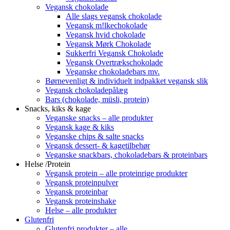
Vegansk chokolade
Alle slags vegansk chokolade
Vegansk m!lkechokolade
Vegansk hvid chokolade
Vegansk Mørk Chokolade
Sukkerfri Vegansk Chokolade
Vegansk Overtrækschokolade
Veganske chokoladebars mv.
Børnevenligt & individuelt indpakket vegansk slik
Vegansk chokoladepålæg
Bars (chokolade, müsli, protein)
Snacks, kiks & kage
Veganske snacks – alle produkter
Vegansk kage & kiks
Veganske chips & salte snacks
Vegansk dessert- & kagetilbehør
Veganske snackbars, chokoladebars & proteinbars
Helse /Protein
Vegansk protein – alle proteinrige produkter
Vegansk proteinpulver
Vegansk proteinbar
Vegansk proteinshake
Helse – alle produkter
Glutenfri
Glutenfri produkter – alle