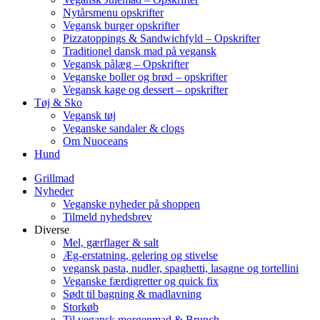
Nytårsmenu opskrifter
Vegansk burger opskrifter
Pizzatoppings & Sandwichfyld – Opskrifter
Traditionel dansk mad på vegansk
Vegansk pålæg – Opskrifter
Veganske boller og brød – opskrifter
Vegansk kage og dessert – opskrifter
Tøj & Sko
Vegansk tøj
Veganske sandaler & clogs
Om Nuoceans
Hund
Grillmad
Nyheder
Veganske nyheder på shoppen
Tilmeld nyhedsbrev
Diverse
Mel, gærflager & salt
Æg-erstatning, gelering og stivelse
vegansk pasta, nudler, spaghetti, lasagne og tortellini
Veganske færdigretter og quick fix
Sødt til bagning & madlavning
Storkøb
Til vegansk morgenmad & Brunch