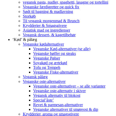
vegansk pasta, nudler, spaghetti, lasagne og tortellini
Veganske færdigretter og quick fix
Sødt til bagning & madlavning
Storkøb
Til vegansk morgenmad & Brunch
Krydderier & Smagsgivere
Asiatisk mad og ingredienser
Vegansk dessert- & kagetilbehør
‘Kød’ & pålæg
Veganske kødalternativer
Veganske Kød-alternativer (se alle)
Veganske bøffer og steaks
Veganske Pølser
Soyakød og ærtekød
Tofu og Tempeh
Veganske Fiske-alternativer
Vegansk pålæg
Veganske oste-alternativer
Veganske oste-alternativer – se alle varianter
Veganske oste-alternativ i skiver
Vegansk alternativ til blokost
Special’åste’
Revet & parmesan-alternativer
Veganske alternativer til smøreost & dip
Krydderier, aroma og smagsgivere