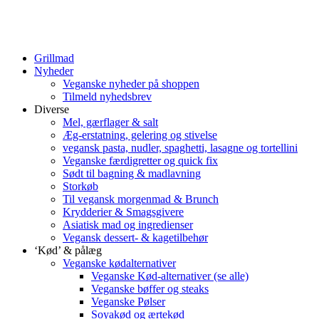
Grillmad
Nyheder
Veganske nyheder på shoppen
Tilmeld nyhedsbrev
Diverse
Mel, gærflager & salt
Æg-erstatning, gelering og stivelse
vegansk pasta, nudler, spaghetti, lasagne og tortellini
Veganske færdigretter og quick fix
Sødt til bagning & madlavning
Storkøb
Til vegansk morgenmad & Brunch
Krydderier & Smagsgivere
Asiatisk mad og ingredienser
Vegansk dessert- & kagetilbehør
‘Kød’ & pålæg
Veganske kødalternativer
Veganske Kød-alternativer (se alle)
Veganske bøffer og steaks
Veganske Pølser
Soyakød og ærtekød