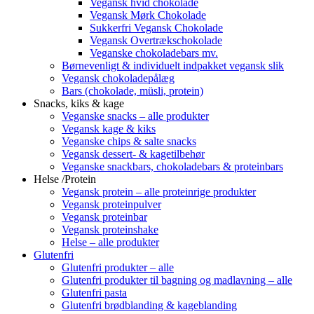
Vegansk hvid chokolade
Vegansk Mørk Chokolade
Sukkerfri Vegansk Chokolade
Vegansk Overtrækschokolade
Veganske chokoladebars mv.
Børnevenligt & individuelt indpakket vegansk slik
Vegansk chokoladepålæg
Bars (chokolade, müsli, protein)
Snacks, kiks & kage
Veganske snacks – alle produkter
Vegansk kage & kiks
Veganske chips & salte snacks
Vegansk dessert- & kagetilbehør
Veganske snackbars, chokoladebars & proteinbars
Helse /Protein
Vegansk protein – alle proteinrige produkter
Vegansk proteinpulver
Vegansk proteinbar
Vegansk proteinshake
Helse – alle produkter
Glutenfri
Glutenfri produkter – alle
Glutenfri produkter til bagning og madlavning – alle
Glutenfri pasta
Glutenfri brødblanding & kageblanding