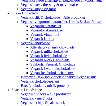
Veganske fløde-alternativer, kokosfløde & kokosmælk
Vegansk sovs, dressing & mayonnaise
Vegansk suppe og miso
Slik & Chokolade
Vegansk slik & chokolade – Alle produkter
Vegansk vingummi, karameller, lakrids & skumfiduser
Veganske karameller
Veganske skumfiduser
Vegansk vingummi
Vegansk lakrids
Vegansk chokolade
Alle slags vegansk chokolade
Vegansk m!lkechokolade
Vegansk hvid chokolade
Vegansk Mørk Chokolade
Sukkerfri Vegansk Chokolade
Vegansk Overtrækschokolade
Veganske chokoladebars mv.
Børnevenligt & individuelt indpakket vegansk slik
Vegansk chokoladepålæg
Bars (chokolade, müsli, protein)
Snacks, kiks & kage
Veganske snacks – alle produkter
Vegansk kage & kiks
Veganske chips & salte snacks