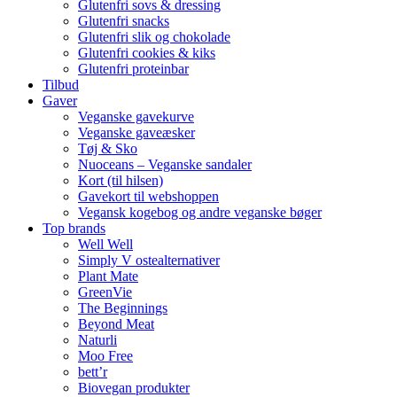
Glutenfri sovs & dressing
Glutenfri snacks
Glutenfri slik og chokolade
Glutenfri cookies & kiks
Glutenfri proteinbar
Tilbud
Gaver
Veganske gavekurve
Veganske gaveæsker
Tøj & Sko
Nuoceans – Veganske sandaler
Kort (til hilsen)
Gavekort til webshoppen
Vegansk kogebog og andre veganske bøger
Top brands
Well Well
Simply V ostealternativer
Plant Mate
GreenVie
The Beginnings
Beyond Meat
Naturli
Moo Free
bett’r
Biovegan produkter