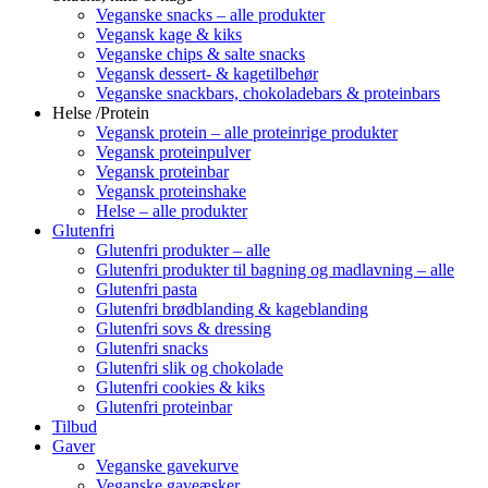
Veganske snacks – alle produkter
Vegansk kage & kiks
Veganske chips & salte snacks
Vegansk dessert- & kagetilbehør
Veganske snackbars, chokoladebars & proteinbars
Helse /Protein
Vegansk protein – alle proteinrige produkter
Vegansk proteinpulver
Vegansk proteinbar
Vegansk proteinshake
Helse – alle produkter
Glutenfri
Glutenfri produkter – alle
Glutenfri produkter til bagning og madlavning – alle
Glutenfri pasta
Glutenfri brødblanding & kageblanding
Glutenfri sovs & dressing
Glutenfri snacks
Glutenfri slik og chokolade
Glutenfri cookies & kiks
Glutenfri proteinbar
Tilbud
Gaver
Veganske gavekurve
Veganske gaveæsker