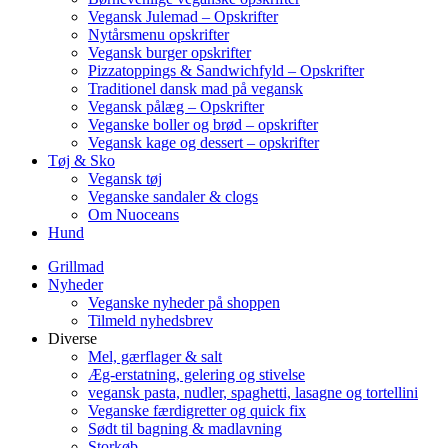
Vegansk Julemad – Opskrifter
Nytårsmenu opskrifter
Vegansk burger opskrifter
Pizzatoppings & Sandwichfyld – Opskrifter
Traditionel dansk mad på vegansk
Vegansk pålæg – Opskrifter
Veganske boller og brød – opskrifter
Vegansk kage og dessert – opskrifter
Tøj & Sko
Vegansk tøj
Veganske sandaler & clogs
Om Nuoceans
Hund
Grillmad
Nyheder
Veganske nyheder på shoppen
Tilmeld nyhedsbrev
Diverse
Mel, gærflager & salt
Æg-erstatning, gelering og stivelse
vegansk pasta, nudler, spaghetti, lasagne og tortellini
Veganske færdigretter og quick fix
Sødt til bagning & madlavning
Storkøb