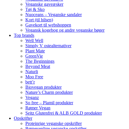
Veganske gaveæsker
Tøj & Sko
Nuoceans – Veganske sandaler
Kort (til hilsen)
Gavekort til webshoppen
Vegansk kogebog og andre veganske bøger
Top brands
Well Well
Simply V ostealternativer
Plant Mate
GreenVie
The Beginnings
Beyond Meat
Naturli
Moo Free
bett’r
Biovegan produkter
Nature’s Charm produkter
Veganz
So free – Plamil produkter
Rømer Vegan
Seitz Glutenfrei & ALB GOLD produkter
Opskrifter
Proteinrige veganske opskrifter
Børnevenlige veganske opskrifter