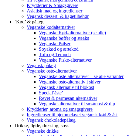
Krydderier & Smagsgivere
Asiatisk mad og ingredienser
Vegansk dessert- & kagetilbehør
‘Kød’ & pålæg
Veganske kødalternativer
Veganske Kød-alternativer (se alle)
Veganske bøffer og steaks
Veganske Pølser
Soyakød og ærtekød
Tofu og Tempeh
Veganske Fiske-alternativer
Vegansk pålæg
Veganske oste-alternativer
Veganske oste-alternativer – se alle varianter
Veganske oste-alternativ i skiver
Vegansk alternativ til blokost
Special’åste’
Revet & parmesan-alternativer
Veganske alternativer til smøreost & dip
Krydderier, aroma og smagsgivere
Ingredienser til hjemmelavet vegansk kød & åst
Vegansk chokoladepålæg
Drikke, fløde, dressing, sovs
Veganske drikke