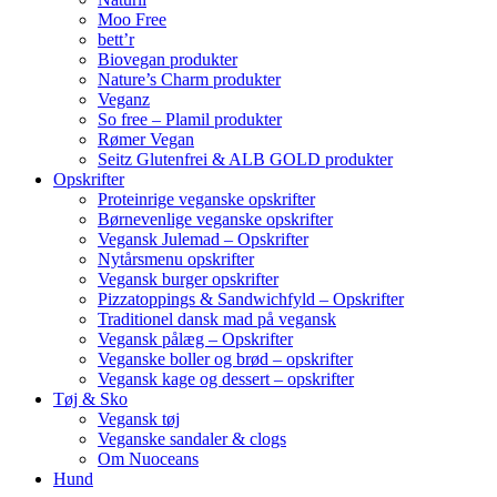
Moo Free
bett’r
Biovegan produkter
Nature’s Charm produkter
Veganz
So free – Plamil produkter
Rømer Vegan
Seitz Glutenfrei & ALB GOLD produkter
Opskrifter
Proteinrige veganske opskrifter
Børnevenlige veganske opskrifter
Vegansk Julemad – Opskrifter
Nytårsmenu opskrifter
Vegansk burger opskrifter
Pizzatoppings & Sandwichfyld – Opskrifter
Traditionel dansk mad på vegansk
Vegansk pålæg – Opskrifter
Veganske boller og brød – opskrifter
Vegansk kage og dessert – opskrifter
Tøj & Sko
Vegansk tøj
Veganske sandaler & clogs
Om Nuoceans
Hund