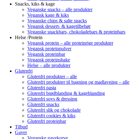
Snacks, kiks & kage
Veganske snacks – alle produkter
Vegansk kage & kiks
Veganske chips & salte snacks
Vegansk dessert- & kagetilbehør
Veganske snackbars, chokoladebars & proteinbars
Helse /Protein
Vegansk protein – alle proteinrige produkter
Vegansk proteinpulver
Vegansk proteinbar
Vegansk proteinshake
Helse – alle produkter
Glutenfri
Glutenfri produkter – alle
Glutenfri produkter til bagning og madlavning – alle
Glutenfri pasta
Glutenfri brødblanding & kageblanding
Glutenfri sovs & dressing
Glutenfri snacks
Glutenfri slik og chokolade
Glutenfri cookies & kiks
Glutenfri proteinbar
Tilbud
Gaver
Veganske gavekurve