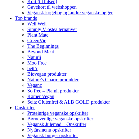
Kort (til hilsen)
Gavekort til webshoppen
Vegansk kogebog og andre veganske bøger
Top brands
Well Well
Simply V ostealternativer
Plant Mate
GreenVie
The Beginnings
Beyond Meat
Naturli
Moo Free
bett’r
Biovegan produkter
Nature’s Charm produkter
Veganz
So free – Plamil produkter
Rømer Vegan
Seitz Glutenfrei & ALB GOLD produkter
Opskrifter
Proteinrige veganske opskrifter
Børnevenlige veganske opskrifter
Vegansk Julemad – Opskrifter
Nytårsmenu opskrifter
Vegansk burger opskrifter