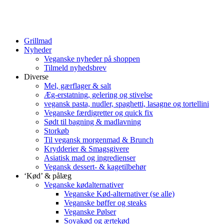
Grillmad
Nyheder
Veganske nyheder på shoppen
Tilmeld nyhedsbrev
Diverse
Mel, gærflager & salt
Æg-erstatning, gelering og stivelse
vegansk pasta, nudler, spaghetti, lasagne og tortellini
Veganske færdigretter og quick fix
Sødt til bagning & madlavning
Storkøb
Til vegansk morgenmad & Brunch
Krydderier & Smagsgivere
Asiatisk mad og ingredienser
Vegansk dessert- & kagetilbehør
‘Kød’ & pålæg
Veganske kødalternativer
Veganske Kød-alternativer (se alle)
Veganske bøffer og steaks
Veganske Pølser
Soyakød og ærtekød