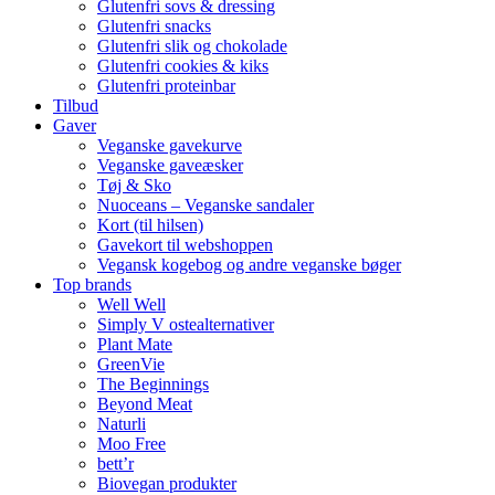
Glutenfri sovs & dressing
Glutenfri snacks
Glutenfri slik og chokolade
Glutenfri cookies & kiks
Glutenfri proteinbar
Tilbud
Gaver
Veganske gavekurve
Veganske gaveæsker
Tøj & Sko
Nuoceans – Veganske sandaler
Kort (til hilsen)
Gavekort til webshoppen
Vegansk kogebog og andre veganske bøger
Top brands
Well Well
Simply V ostealternativer
Plant Mate
GreenVie
The Beginnings
Beyond Meat
Naturli
Moo Free
bett’r
Biovegan produkter