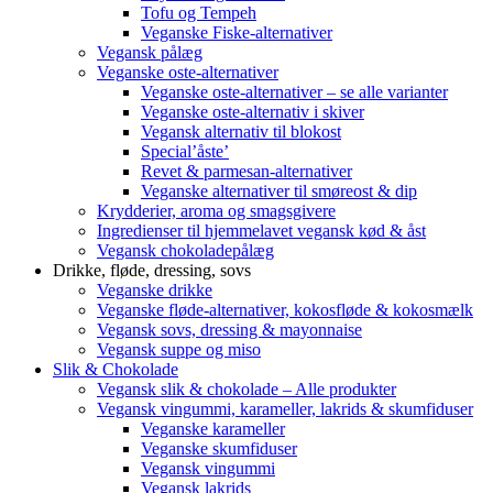
Tofu og Tempeh
Veganske Fiske-alternativer
Vegansk pålæg
Veganske oste-alternativer
Veganske oste-alternativer – se alle varianter
Veganske oste-alternativ i skiver
Vegansk alternativ til blokost
Special’åste’
Revet & parmesan-alternativer
Veganske alternativer til smøreost & dip
Krydderier, aroma og smagsgivere
Ingredienser til hjemmelavet vegansk kød & åst
Vegansk chokoladepålæg
Drikke, fløde, dressing, sovs
Veganske drikke
Veganske fløde-alternativer, kokosfløde & kokosmælk
Vegansk sovs, dressing & mayonnaise
Vegansk suppe og miso
Slik & Chokolade
Vegansk slik & chokolade – Alle produkter
Vegansk vingummi, karameller, lakrids & skumfiduser
Veganske karameller
Veganske skumfiduser
Vegansk vingummi
Vegansk lakrids