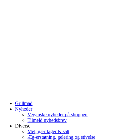
Grillmad
Nyheder
Veganske nyheder på shoppen
Tilmeld nyhedsbrev
Diverse
Mel, gærflager & salt
Æg-erstatning, gelering og stivelse