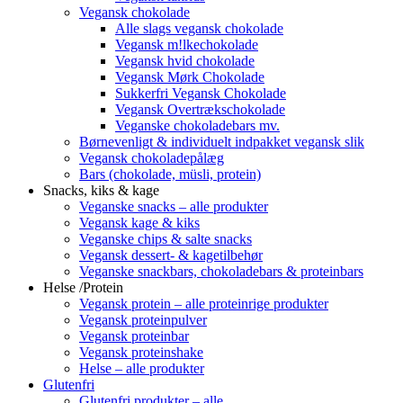
Vegansk chokolade
Alle slags vegansk chokolade
Vegansk m!lkechokolade
Vegansk hvid chokolade
Vegansk Mørk Chokolade
Sukkerfri Vegansk Chokolade
Vegansk Overtrækschokolade
Veganske chokoladebars mv.
Børnevenligt & individuelt indpakket vegansk slik
Vegansk chokoladepålæg
Bars (chokolade, müsli, protein)
Snacks, kiks & kage
Veganske snacks – alle produkter
Vegansk kage & kiks
Veganske chips & salte snacks
Vegansk dessert- & kagetilbehør
Veganske snackbars, chokoladebars & proteinbars
Helse /Protein
Vegansk protein – alle proteinrige produkter
Vegansk proteinpulver
Vegansk proteinbar
Vegansk proteinshake
Helse – alle produkter
Glutenfri
Glutenfri produkter – alle