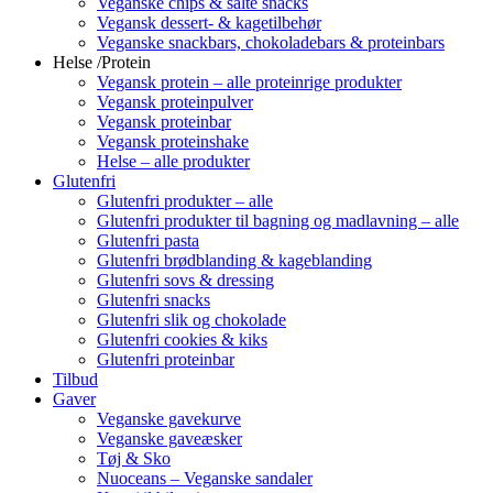
Veganske chips & salte snacks
Vegansk dessert- & kagetilbehør
Veganske snackbars, chokoladebars & proteinbars
Helse /Protein
Vegansk protein – alle proteinrige produkter
Vegansk proteinpulver
Vegansk proteinbar
Vegansk proteinshake
Helse – alle produkter
Glutenfri
Glutenfri produkter – alle
Glutenfri produkter til bagning og madlavning – alle
Glutenfri pasta
Glutenfri brødblanding & kageblanding
Glutenfri sovs & dressing
Glutenfri snacks
Glutenfri slik og chokolade
Glutenfri cookies & kiks
Glutenfri proteinbar
Tilbud
Gaver
Veganske gavekurve
Veganske gaveæsker
Tøj & Sko
Nuoceans – Veganske sandaler