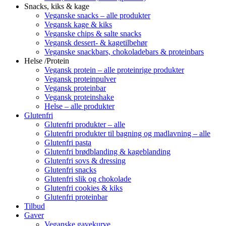
Snacks, kiks & kage
Veganske snacks – alle produkter
Vegansk kage & kiks
Veganske chips & salte snacks
Vegansk dessert- & kagetilbehør
Veganske snackbars, chokoladebars & proteinbars
Helse /Protein
Vegansk protein – alle proteinrige produkter
Vegansk proteinpulver
Vegansk proteinbar
Vegansk proteinshake
Helse – alle produkter
Glutenfri
Glutenfri produkter – alle
Glutenfri produkter til bagning og madlavning – alle
Glutenfri pasta
Glutenfri brødblanding & kageblanding
Glutenfri sovs & dressing
Glutenfri snacks
Glutenfri slik og chokolade
Glutenfri cookies & kiks
Glutenfri proteinbar
Tilbud
Gaver
Veganske gavekurve