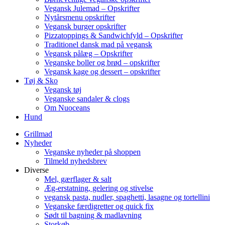
Vegansk Julemad – Opskrifter
Nytårsmenu opskrifter
Vegansk burger opskrifter
Pizzatoppings & Sandwichfyld – Opskrifter
Traditionel dansk mad på vegansk
Vegansk pålæg – Opskrifter
Veganske boller og brød – opskrifter
Vegansk kage og dessert – opskrifter
Tøj & Sko
Vegansk tøj
Veganske sandaler & clogs
Om Nuoceans
Hund
Grillmad
Nyheder
Veganske nyheder på shoppen
Tilmeld nyhedsbrev
Diverse
Mel, gærflager & salt
Æg-erstatning, gelering og stivelse
vegansk pasta, nudler, spaghetti, lasagne og tortellini
Veganske færdigretter og quick fix
Sødt til bagning & madlavning
Storkøb