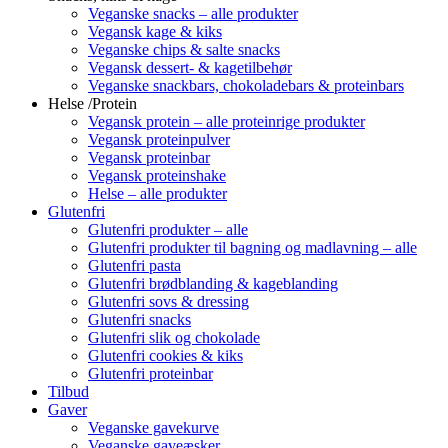
Veganske snacks – alle produkter
Vegansk kage & kiks
Veganske chips & salte snacks
Vegansk dessert- & kagetilbehør
Veganske snackbars, chokoladebars & proteinbars
Helse /Protein
Vegansk protein – alle proteinrige produkter
Vegansk proteinpulver
Vegansk proteinbar
Vegansk proteinshake
Helse – alle produkter
Glutenfri
Glutenfri produkter – alle
Glutenfri produkter til bagning og madlavning – alle
Glutenfri pasta
Glutenfri brødblanding & kageblanding
Glutenfri sovs & dressing
Glutenfri snacks
Glutenfri slik og chokolade
Glutenfri cookies & kiks
Glutenfri proteinbar
Tilbud
Gaver
Veganske gavekurve
Veganske gaveæsker