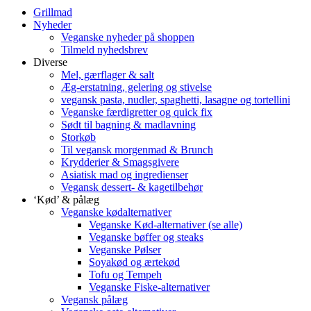
Grillmad
Nyheder
Veganske nyheder på shoppen
Tilmeld nyhedsbrev
Diverse
Mel, gærflager & salt
Æg-erstatning, gelering og stivelse
vegansk pasta, nudler, spaghetti, lasagne og tortellini
Veganske færdigretter og quick fix
Sødt til bagning & madlavning
Storkøb
Til vegansk morgenmad & Brunch
Krydderier & Smagsgivere
Asiatisk mad og ingredienser
Vegansk dessert- & kagetilbehør
‘Kød’ & pålæg
Veganske kødalternativer
Veganske Kød-alternativer (se alle)
Veganske bøffer og steaks
Veganske Pølser
Soyakød og ærtekød
Tofu og Tempeh
Veganske Fiske-alternativer
Vegansk pålæg