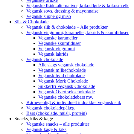
Veganske drikke
Veganske fløde-alternativer, kokosfløde & kokosmælk
Vegansk sovs, dressing & mayonnaise
Vegansk suppe og miso
Slik & Chokolade
Vegansk slik & chokolade – Alle produkter
Vegansk vingummi, karameller, lakrids & skumfiduser
Veganske karameller
Veganske skumfiduser
Vegansk vingummi
Vegansk lakrids
Vegansk chokolade
Alle slags vegansk chokolade
Vegansk m!lkechokolade
Vegansk hvid chokolade
Vegansk Mørk Chokolade
Sukkerfri Vegansk Chokolade
Vegansk Overtrækschokolade
Veganske chokoladebars mv.
Børnevenligt & individuelt indpakket vegansk slik
Vegansk chokoladepålæg
Bars (chokolade, müsli, protein)
Snacks, kiks & kage
Veganske snacks – alle produkter
Vegansk kage & kiks