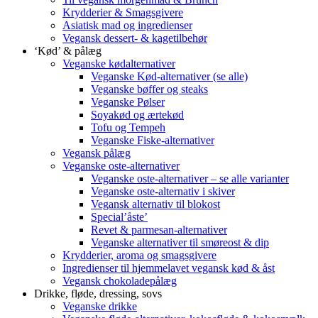
Krydderier & Smagsgivere
Asiatisk mad og ingredienser
Vegansk dessert- & kagetilbehør
‘Kød’ & pålæg
Veganske kødalternativer
Veganske Kød-alternativer (se alle)
Veganske bøffer og steaks
Veganske Pølser
Soyakød og ærtekød
Tofu og Tempeh
Veganske Fiske-alternativer
Vegansk pålæg
Veganske oste-alternativer
Veganske oste-alternativer – se alle varianter
Veganske oste-alternativ i skiver
Vegansk alternativ til blokost
Special’åste’
Revet & parmesan-alternativer
Veganske alternativer til smøreost & dip
Krydderier, aroma og smagsgivere
Ingredienser til hjemmelavet vegansk kød & åst
Vegansk chokoladepålæg
Drikke, fløde, dressing, sovs
Veganske drikke