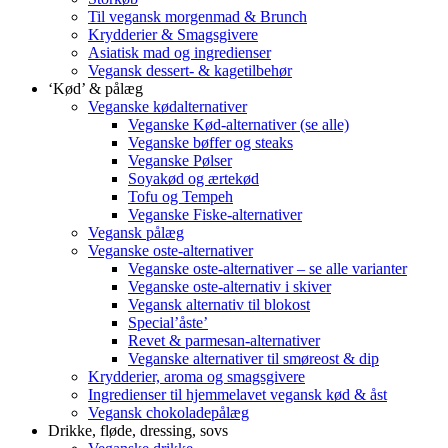
Til vegansk morgenmad & Brunch
Krydderier & Smagsgivere
Asiatisk mad og ingredienser
Vegansk dessert- & kagetilbehør
‘Kød’ & pålæg
Veganske kødalternativer
Veganske Kød-alternativer (se alle)
Veganske bøffer og steaks
Veganske Pølser
Soyakød og ærtekød
Tofu og Tempeh
Veganske Fiske-alternativer
Vegansk pålæg
Veganske oste-alternativer
Veganske oste-alternativer – se alle varianter
Veganske oste-alternativ i skiver
Vegansk alternativ til blokost
Special’åste’
Revet & parmesan-alternativer
Veganske alternativer til smøreost & dip
Krydderier, aroma og smagsgivere
Ingredienser til hjemmelavet vegansk kød & åst
Vegansk chokoladepålæg
Drikke, fløde, dressing, sovs