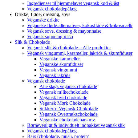
Ingredienser til hjemmelavet vegansk kød & åst
Vegansk chokoladepålæg
Drikke, fløde, dressing, sovs
Veganske drikke
Veganske fløde-alternativer, kokosfløde & kokosmælk
Vegansk sovs, dressing & mayonnaise
Vegansk suppe og miso
Slik & Chokolade
Vegansk slik & chokolade – Alle produkter
Vegansk vingummi, karameller, lakrids & skumfiduser
Veganske karameller
Veganske skumfiduser
Vegansk vingummi
Vegansk lakrids
Vegansk chokolade
Alle slags vegansk chokolade
Vegansk m!lkechokolade
Vegansk hvid chokolade
Vegansk Mørk Chokolade
Sukkerfri Vegansk Chokolade
Vegansk Overtrækschokolade
Veganske chokoladebars mv.
Børnevenligt & individuelt indpakket vegansk slik
Vegansk chokoladepålæg
Bars (chokolade, müsli, protein)