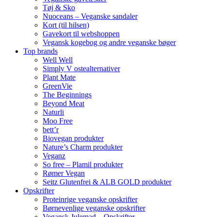
Tøj & Sko
Nuoceans – Veganske sandaler
Kort (til hilsen)
Gavekort til webshoppen
Vegansk kogebog og andre veganske bøger
Top brands
Well Well
Simply V ostealternativer
Plant Mate
GreenVie
The Beginnings
Beyond Meat
Naturli
Moo Free
bett’r
Biovegan produkter
Nature’s Charm produkter
Veganz
So free – Plamil produkter
Rømer Vegan
Seitz Glutenfrei & ALB GOLD produkter
Opskrifter
Proteinrige veganske opskrifter
Børnevenlige veganske opskrifter
Vegansk Julemad – Opskrifter