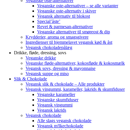
Veganske oste-alternativer
Veganske oste-alternativer – se alle varianter
Veganske oste-alternativ i skiver
Vegansk alternativ til blokost
Special’åste’
Revet & parmesan-alternativer
Veganske alternativer til smøreost & dip
Krydderier, aroma og smagsgivere
Ingredienser til hjemmelavet vegansk kød & åst
Vegansk chokoladepålæg
Drikke, fløde, dressing, sovs
Veganske drikke
Veganske fløde-alternativer, kokosfløde & kokosmælk
Vegansk sovs, dressing & mayonnaise
Vegansk suppe og miso
Slik & Chokolade
Vegansk slik & chokolade – Alle produkter
Vegansk vingummi, karameller, lakrids & skumfiduser
Veganske karameller
Veganske skumfiduser
Vegansk vingummi
Vegansk lakrids
Vegansk chokolade
Alle slags vegansk chokolade
Vegansk m!lkechokolade