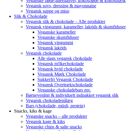
Veganske fløde-alternativer, kokosfløde & kokosmælk
Vegansk sovs, dressing & mayonnaise
Vegansk suppe og miso
Slik & Chokolade
Vegansk slik & chokolade – Alle produkter
Vegansk vingummi, karameller, lakrids & skumfiduser
Veganske karameller
Veganske skumfiduser
Vegansk vingummi
Vegansk lakrids
Vegansk chokolade
Alle slags vegansk chokolade
Vegansk m!lkechokolade
Vegansk hvid chokolade
Vegansk Mørk Chokolade
Sukkerfri Vegansk Chokolade
Vegansk Overtrækschokolade
Veganske chokoladebars mv.
Børnevenligt & individuelt indpakket vegansk slik
Vegansk chokoladepålæg
Bars (chokolade, müsli, protein)
Snacks, kiks & kage
Veganske snacks – alle produkter
Vegansk kage & kiks
Veganske chips & salte snacks