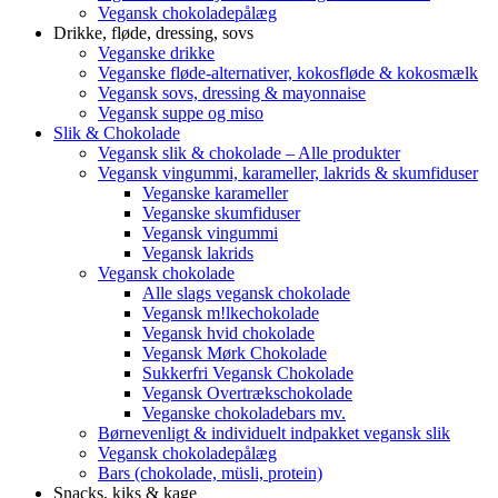
Vegansk chokoladepålæg
Drikke, fløde, dressing, sovs
Veganske drikke
Veganske fløde-alternativer, kokosfløde & kokosmælk
Vegansk sovs, dressing & mayonnaise
Vegansk suppe og miso
Slik & Chokolade
Vegansk slik & chokolade – Alle produkter
Vegansk vingummi, karameller, lakrids & skumfiduser
Veganske karameller
Veganske skumfiduser
Vegansk vingummi
Vegansk lakrids
Vegansk chokolade
Alle slags vegansk chokolade
Vegansk m!lkechokolade
Vegansk hvid chokolade
Vegansk Mørk Chokolade
Sukkerfri Vegansk Chokolade
Vegansk Overtrækschokolade
Veganske chokoladebars mv.
Børnevenligt & individuelt indpakket vegansk slik
Vegansk chokoladepålæg
Bars (chokolade, müsli, protein)
Snacks, kiks & kage