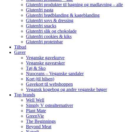
Glutenfri produkter til bagning og madlavning – alle
Glutenfri pasta
Glutenfri brødblanding & kageblanding
Glutenfri sovs & dressing
Glutenfri snacks
Glutenfri slik og chokolade
Glutenfri cookies & kiks
Glutenfri proteinbar
Tilbud
Gaver
Veganske gavekurve
Veganske gaveæsker
Tøj & Sko
Nuoceans – Veganske sandaler
Kort (til hilsen)
Gavekort til webshoppen
Vegansk kogebog og andre veganske bøger
Top brands
Well Well
Simply V ostealternativer
Plant Mate
GreenVie
The Beginnings
Beyond Meat
Naturli