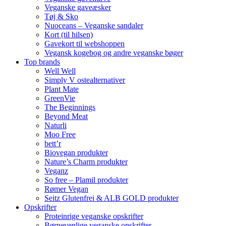
Veganske gaveæsker
Tøj & Sko
Nuoceans – Veganske sandaler
Kort (til hilsen)
Gavekort til webshoppen
Vegansk kogebog og andre veganske bøger
Top brands
Well Well
Simply V ostealternativer
Plant Mate
GreenVie
The Beginnings
Beyond Meat
Naturli
Moo Free
bett’r
Biovegan produkter
Nature’s Charm produkter
Veganz
So free – Plamil produkter
Rømer Vegan
Seitz Glutenfrei & ALB GOLD produkter
Opskrifter
Proteinrige veganske opskrifter
Børnevenlige veganske opskrifter