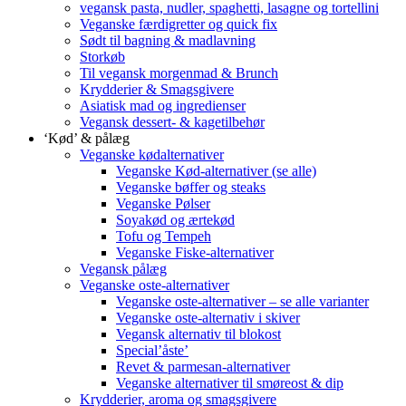
vegansk pasta, nudler, spaghetti, lasagne og tortellini
Veganske færdigretter og quick fix
Sødt til bagning & madlavning
Storkøb
Til vegansk morgenmad & Brunch
Krydderier & Smagsgivere
Asiatisk mad og ingredienser
Vegansk dessert- & kagetilbehør
‘Kød’ & pålæg
Veganske kødalternativer
Veganske Kød-alternativer (se alle)
Veganske bøffer og steaks
Veganske Pølser
Soyakød og ærtekød
Tofu og Tempeh
Veganske Fiske-alternativer
Vegansk pålæg
Veganske oste-alternativer
Veganske oste-alternativer – se alle varianter
Veganske oste-alternativ i skiver
Vegansk alternativ til blokost
Special’åste’
Revet & parmesan-alternativer
Veganske alternativer til smøreost & dip
Krydderier, aroma og smagsgivere