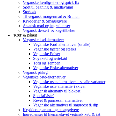
Veganske færdigretter og quick fix
Sødt til bagning & madlavning
Storkøb
Til vegansk morgenmad & Brunch
Krydderier & Smagsgivere
Asiatisk mad og ingredienser
Vegansk dessert- & kagetilbehør
‘Kød’ & pålæg
Veganske kødalternativer
Veganske Kød-alternativer (se alle)
Veganske bøffer og steaks
Veganske Pølser
Soyakød og ærtekød
Tofu og Tempeh
Veganske Fiske-alternativer
Vegansk pålæg
Veganske oste-alternativer
Veganske oste-alternativer – se alle varianter
Veganske oste-alternativ i skiver
Vegansk alternativ til blokost
Special’åste’
Revet & parmesan-alternativer
Veganske alternativer til smøreost & dip
Krydderier, aroma og smagsgivere
Ingredienser til hjemmelavet vegansk kød & åst