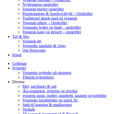
Nytårsmenu opskrifter
Vegansk burger opskrifter
Pizzatoppings & Sandwichfyld – Opskrifter
Traditionel dansk mad på vegansk
Vegansk pålæg – Opskrifter
Veganske boller og brød – opskrifter
Vegansk kage og dessert – opskrifter
Tøj & Sko
Vegansk tøj
Veganske sandaler & clogs
Om Nuoceans
Hund
Grillmad
Nyheder
Veganske nyheder på shoppen
Tilmeld nyhedsbrev
Diverse
Mel, gærflager & salt
Æg-erstatning, gelering og stivelse
vegansk pasta, nudler, spaghetti, lasagne og tortellini
Veganske færdigretter og quick fix
Sødt til bagning & madlavning
Storkøb
Til vegansk morgenmad & Brunch