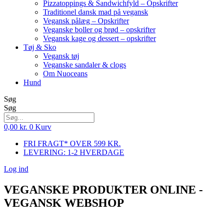
Pizzatoppings & Sandwichfyld – Opskrifter
Traditionel dansk mad på vegansk
Vegansk pålæg – Opskrifter
Veganske boller og brød – opskrifter
Vegansk kage og dessert – opskrifter
Tøj & Sko
Vegansk tøj
Veganske sandaler & clogs
Om Nuoceans
Hund
Søg
Søg
0,00
kr.
0
Kurv
FRI FRAGT* OVER 599 KR.
LEVERING: 1-2 HVERDAGE
Log ind
VEGANSKE PRODUKTER ONLINE -
VEGANSK WEBSHOP