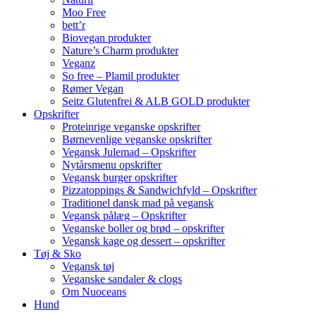
Moo Free
bett’r
Biovegan produkter
Nature’s Charm produkter
Veganz
So free – Plamil produkter
Rømer Vegan
Seitz Glutenfrei & ALB GOLD produkter
Opskrifter
Proteinrige veganske opskrifter
Børnevenlige veganske opskrifter
Vegansk Julemad – Opskrifter
Nytårsmenu opskrifter
Vegansk burger opskrifter
Pizzatoppings & Sandwichfyld – Opskrifter
Traditionel dansk mad på vegansk
Vegansk pålæg – Opskrifter
Veganske boller og brød – opskrifter
Vegansk kage og dessert – opskrifter
Tøj & Sko
Vegansk tøj
Veganske sandaler & clogs
Om Nuoceans
Hund