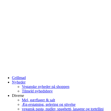
Grillmad
Nyheder
Veganske nyheder på shoppen
Tilmeld nyhedsbrev
Diverse
Mel, gærflager & salt
Æg-erstatning, gelering og stivelse
vegansk pasta, nudler, spaghetti, lasagne og tortellini