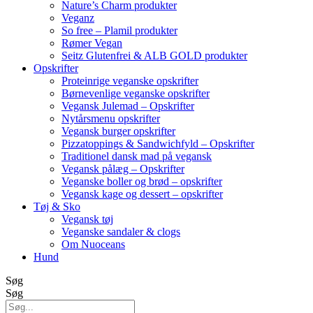
Nature’s Charm produkter
Veganz
So free – Plamil produkter
Rømer Vegan
Seitz Glutenfrei & ALB GOLD produkter
Opskrifter
Proteinrige veganske opskrifter
Børnevenlige veganske opskrifter
Vegansk Julemad – Opskrifter
Nytårsmenu opskrifter
Vegansk burger opskrifter
Pizzatoppings & Sandwichfyld – Opskrifter
Traditionel dansk mad på vegansk
Vegansk pålæg – Opskrifter
Veganske boller og brød – opskrifter
Vegansk kage og dessert – opskrifter
Tøj & Sko
Vegansk tøj
Veganske sandaler & clogs
Om Nuoceans
Hund
Søg
Søg