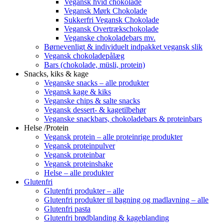
Vegansk hvid chokolade
Vegansk Mørk Chokolade
Sukkerfri Vegansk Chokolade
Vegansk Overtrækschokolade
Veganske chokoladebars mv.
Børnevenligt & individuelt indpakket vegansk slik
Vegansk chokoladepålæg
Bars (chokolade, müsli, protein)
Snacks, kiks & kage
Veganske snacks – alle produkter
Vegansk kage & kiks
Veganske chips & salte snacks
Vegansk dessert- & kagetilbehør
Veganske snackbars, chokoladebars & proteinbars
Helse /Protein
Vegansk protein – alle proteinrige produkter
Vegansk proteinpulver
Vegansk proteinbar
Vegansk proteinshake
Helse – alle produkter
Glutenfri
Glutenfri produkter – alle
Glutenfri produkter til bagning og madlavning – alle
Glutenfri pasta
Glutenfri brødblanding & kageblanding