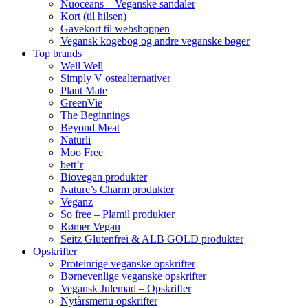
Nuoceans – Veganske sandaler
Kort (til hilsen)
Gavekort til webshoppen
Vegansk kogebog og andre veganske bøger
Top brands
Well Well
Simply V ostealternativer
Plant Mate
GreenVie
The Beginnings
Beyond Meat
Naturli
Moo Free
bett’r
Biovegan produkter
Nature’s Charm produkter
Veganz
So free – Plamil produkter
Rømer Vegan
Seitz Glutenfrei & ALB GOLD produkter
Opskrifter
Proteinrige veganske opskrifter
Børnevenlige veganske opskrifter
Vegansk Julemad – Opskrifter
Nytårsmenu opskrifter