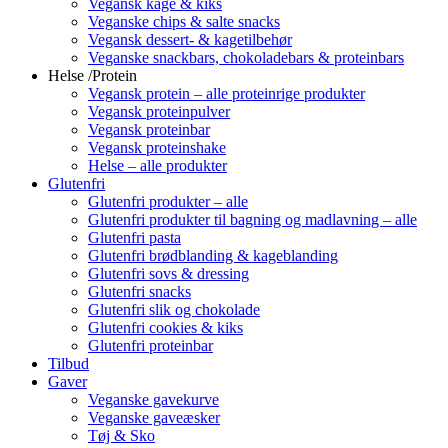
Vegansk kage & kiks
Veganske chips & salte snacks
Vegansk dessert- & kagetilbehør
Veganske snackbars, chokoladebars & proteinbars
Helse /Protein
Vegansk protein – alle proteinrige produkter
Vegansk proteinpulver
Vegansk proteinbar
Vegansk proteinshake
Helse – alle produkter
Glutenfri
Glutenfri produkter – alle
Glutenfri produkter til bagning og madlavning – alle
Glutenfri pasta
Glutenfri brødblanding & kageblanding
Glutenfri sovs & dressing
Glutenfri snacks
Glutenfri slik og chokolade
Glutenfri cookies & kiks
Glutenfri proteinbar
Tilbud
Gaver
Veganske gavekurve
Veganske gaveæsker
Tøj & Sko