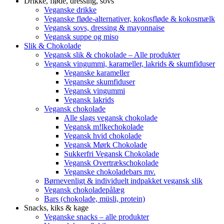
Drikke, fløde, dressing, sovs
Veganske drikke
Veganske fløde-alternativer, kokosfløde & kokosmælk
Vegansk sovs, dressing & mayonnaise
Vegansk suppe og miso
Slik & Chokolade
Vegansk slik & chokolade – Alle produkter
Vegansk vingummi, karameller, lakrids & skumfiduser
Veganske karameller
Veganske skumfiduser
Vegansk vingummi
Vegansk lakrids
Vegansk chokolade
Alle slags vegansk chokolade
Vegansk m!lkechokolade
Vegansk hvid chokolade
Vegansk Mørk Chokolade
Sukkerfri Vegansk Chokolade
Vegansk Overtrækschokolade
Veganske chokoladebars mv.
Børnevenligt & individuelt indpakket vegansk slik
Vegansk chokoladepålæg
Bars (chokolade, müsli, protein)
Snacks, kiks & kage
Veganske snacks – alle produkter