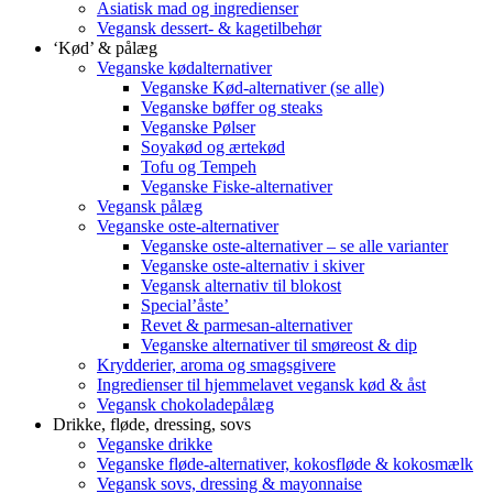
Asiatisk mad og ingredienser
Vegansk dessert- & kagetilbehør
‘Kød’ & pålæg
Veganske kødalternativer
Veganske Kød-alternativer (se alle)
Veganske bøffer og steaks
Veganske Pølser
Soyakød og ærtekød
Tofu og Tempeh
Veganske Fiske-alternativer
Vegansk pålæg
Veganske oste-alternativer
Veganske oste-alternativer – se alle varianter
Veganske oste-alternativ i skiver
Vegansk alternativ til blokost
Special’åste’
Revet & parmesan-alternativer
Veganske alternativer til smøreost & dip
Krydderier, aroma og smagsgivere
Ingredienser til hjemmelavet vegansk kød & åst
Vegansk chokoladepålæg
Drikke, fløde, dressing, sovs
Veganske drikke
Veganske fløde-alternativer, kokosfløde & kokosmælk
Vegansk sovs, dressing & mayonnaise