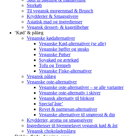
Storkøb
Til vegansk morgenmad & Brunch
Krydderier & Smagsgivere
Asiatisk mad og ingredienser
Vegansk dessert- & kagetilbehør
‘Kød’ & pålæg
Veganske kødalternativer
Veganske Kød-alternativer (se alle)
Veganske bøffer og steaks
Veganske Pølser
Soyakød og ærtekød
Tofu og Tempeh
Veganske Fiske-alternativer
Vegansk pålæg
Veganske oste-alternativer
Veganske oste-alternativer – se alle varianter
Veganske oste-alternativ i skiver
Vegansk alternativ til blokost
Special’åste’
Revet & parmesan-alternativer
Veganske alternativer til smøreost & dip
Krydderier, aroma og smagsgivere
Ingredienser til hjemmelavet vegansk kød & åst
Vegansk chokoladepålæg