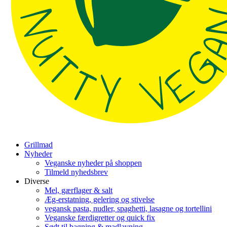
Grillmad
Nyheder
Veganske nyheder på shoppen
Tilmeld nyhedsbrev
Diverse
Mel, gærflager & salt
Æg-erstatning, gelering og stivelse
vegansk pasta, nudler, spaghetti, lasagne og tortellini
Veganske færdigretter og quick fix
Sødt til bagning & madlavning