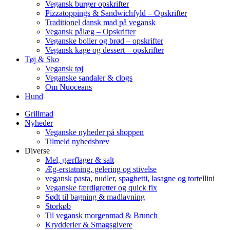
Vegansk burger opskrifter
Pizzatoppings & Sandwichfyld – Opskrifter
Traditionel dansk mad på vegansk
Vegansk pålæg – Opskrifter
Veganske boller og brød – opskrifter
Vegansk kage og dessert – opskrifter
Tøj & Sko
Vegansk tøj
Veganske sandaler & clogs
Om Nuoceans
Hund
Grillmad
Nyheder
Veganske nyheder på shoppen
Tilmeld nyhedsbrev
Diverse
Mel, gærflager & salt
Æg-erstatning, gelering og stivelse
vegansk pasta, nudler, spaghetti, lasagne og tortellini
Veganske færdigretter og quick fix
Sødt til bagning & madlavning
Storkøb
Til vegansk morgenmad & Brunch
Krydderier & Smagsgivere