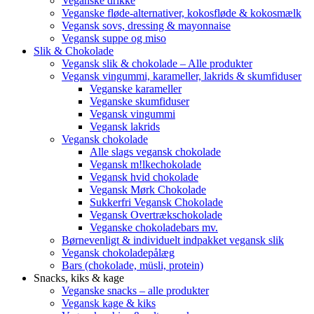
Veganske drikke
Veganske fløde-alternativer, kokosfløde & kokosmælk
Vegansk sovs, dressing & mayonnaise
Vegansk suppe og miso
Slik & Chokolade
Vegansk slik & chokolade – Alle produkter
Vegansk vingummi, karameller, lakrids & skumfiduser
Veganske karameller
Veganske skumfiduser
Vegansk vingummi
Vegansk lakrids
Vegansk chokolade
Alle slags vegansk chokolade
Vegansk m!lkechokolade
Vegansk hvid chokolade
Vegansk Mørk Chokolade
Sukkerfri Vegansk Chokolade
Vegansk Overtrækschokolade
Veganske chokoladebars mv.
Børnevenligt & individuelt indpakket vegansk slik
Vegansk chokoladepålæg
Bars (chokolade, müsli, protein)
Snacks, kiks & kage
Veganske snacks – alle produkter
Vegansk kage & kiks