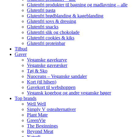
Glutenfri produkter til bagning og madlavning – alle
Glutenfri pasta
Glutenfri brødblanding & kageblanding
Glutenfri sovs & dressing
Glutenfri snacks
Glutenfri slik og chokolade
Glutenfri cookies & kiks
Glutenfri proteinbar
Tilbud
Gaver
Veganske gavekurve
Veganske gaveæsker
Tøj & Sko
Nuoceans – Veganske sandaler
Kort (til hilsen)
Gavekort til webshoppen
Vegansk kogebog og andre veganske bøger
Top brands
Well Well
Simply V ostealternativer
Plant Mate
GreenVie
The Beginnings
Beyond Meat
Naturli