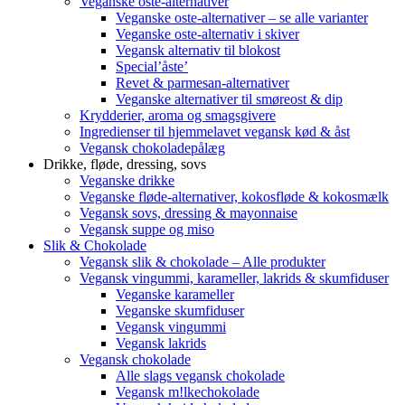
Veganske oste-alternativer
Veganske oste-alternativer – se alle varianter
Veganske oste-alternativ i skiver
Vegansk alternativ til blokost
Special’åste’
Revet & parmesan-alternativer
Veganske alternativer til smøreost & dip
Krydderier, aroma og smagsgivere
Ingredienser til hjemmelavet vegansk kød & åst
Vegansk chokoladepålæg
Drikke, fløde, dressing, sovs
Veganske drikke
Veganske fløde-alternativer, kokosfløde & kokosmælk
Vegansk sovs, dressing & mayonnaise
Vegansk suppe og miso
Slik & Chokolade
Vegansk slik & chokolade – Alle produkter
Vegansk vingummi, karameller, lakrids & skumfiduser
Veganske karameller
Veganske skumfiduser
Vegansk vingummi
Vegansk lakrids
Vegansk chokolade
Alle slags vegansk chokolade
Vegansk m!lkechokolade