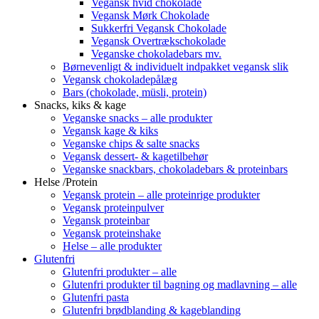
Vegansk hvid chokolade
Vegansk Mørk Chokolade
Sukkerfri Vegansk Chokolade
Vegansk Overtrækschokolade
Veganske chokoladebars mv.
Børnevenligt & individuelt indpakket vegansk slik
Vegansk chokoladepålæg
Bars (chokolade, müsli, protein)
Snacks, kiks & kage
Veganske snacks – alle produkter
Vegansk kage & kiks
Veganske chips & salte snacks
Vegansk dessert- & kagetilbehør
Veganske snackbars, chokoladebars & proteinbars
Helse /Protein
Vegansk protein – alle proteinrige produkter
Vegansk proteinpulver
Vegansk proteinbar
Vegansk proteinshake
Helse – alle produkter
Glutenfri
Glutenfri produkter – alle
Glutenfri produkter til bagning og madlavning – alle
Glutenfri pasta
Glutenfri brødblanding & kageblanding