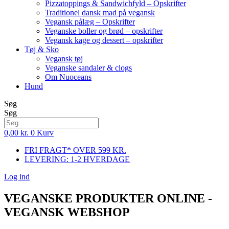
Pizzatoppings & Sandwichfyld – Opskrifter
Traditionel dansk mad på vegansk
Vegansk pålæg – Opskrifter
Veganske boller og brød – opskrifter
Vegansk kage og dessert – opskrifter
Tøj & Sko
Vegansk tøj
Veganske sandaler & clogs
Om Nuoceans
Hund
Søg
Søg
0,00
kr.
0
Kurv
FRI FRAGT* OVER 599 KR.
LEVERING: 1-2 HVERDAGE
Log ind
VEGANSKE PRODUKTER ONLINE -
VEGANSK WEBSHOP