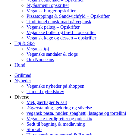
Nytårsmenu opskrifter
Vegansk burger opskrifter
Pizzatoppings & Sandwichfyld – Opskrifter
Traditionel dansk mad på vegansk
Vegansk pålæg – Opskrifter
Veganske boller og brød – opskrifter
Vegansk kage og dessert – opskrifter
Tøj & Sko
Vegansk tøj
Veganske sandaler & clogs
Om Nuoceans
Hund
Grillmad
Nyheder
Veganske nyheder på shoppen
Tilmeld nyhedsbrev
Diverse
Mel, gærflager & salt
Æg-erstatning, gelering og stivelse
vegansk pasta, nudler, spaghetti, lasagne og tortellini
Veganske færdigretter og quick fix
Sødt til bagning & madlavning
Storkøb
Til vegansk morgenmad & Brunch