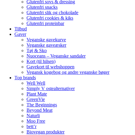
Glutenfri sovs & dressing
Glutenfri snacks
Glutenfri slik og chokolade
Glutenfri cookies & kiks
Glutenfri proteinbar
Tilbud
Gaver
Veganske gavekurve
Veganske gaveæsker
Tøj & Sko
Nuoceans – Veganske sandaler
Kort (til hilsen)
Gavekort til webshoppen
Vegansk kogebog og andre veganske bøger
Top brands
Well Well
Simply V ostealternativer
Plant Mate
GreenVie
The Beginnings
Beyond Meat
Naturli
Moo Free
bett’r
Biovegan produkter