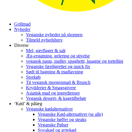
Grillmad
Nyheder
Veganske nyheder på shoppen
Tilmeld nyhedsbrev
Diverse
Mel, gærflager & salt
Æg-erstatning, gelering og stivelse
vegansk pasta, nudler, spaghetti, lasagne og tortellini
Veganske færdigretter og quick fix
Sødt til bagning & madlavning
Storkøb
Til vegansk morgenmad & Brunch
Krydderier & Smagsgivere
Asiatisk mad og ingredienser
Vegansk dessert- & kagetilbehør
‘Kød’ & pålæg
Veganske kødalternativer
Veganske Kød-alternativer (se alle)
Veganske bøffer og steaks
Veganske Pølser
Soyakød og ærtekød