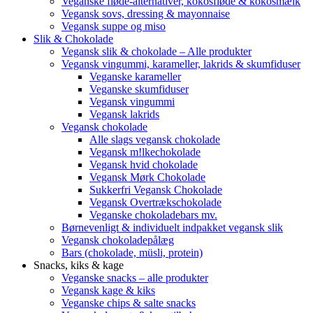
Veganske fløde-alternativer, kokosfløde & kokosmælk
Vegansk sovs, dressing & mayonnaise
Vegansk suppe og miso
Slik & Chokolade
Vegansk slik & chokolade – Alle produkter
Vegansk vingummi, karameller, lakrids & skumfiduser
Veganske karameller
Veganske skumfiduser
Vegansk vingummi
Vegansk lakrids
Vegansk chokolade
Alle slags vegansk chokolade
Vegansk m!lkechokolade
Vegansk hvid chokolade
Vegansk Mørk Chokolade
Sukkerfri Vegansk Chokolade
Vegansk Overtrækschokolade
Veganske chokoladebars mv.
Børnevenligt & individuelt indpakket vegansk slik
Vegansk chokoladepålæg
Bars (chokolade, müsli, protein)
Snacks, kiks & kage
Veganske snacks – alle produkter
Vegansk kage & kiks
Veganske chips & salte snacks