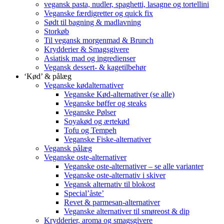
vegansk pasta, nudler, spaghetti, lasagne og tortellini
Veganske færdigretter og quick fix
Sødt til bagning & madlavning
Storkøb
Til vegansk morgenmad & Brunch
Krydderier & Smagsgivere
Asiatisk mad og ingredienser
Vegansk dessert- & kagetilbehør
‘Kød’ & pålæg
Veganske kødalternativer
Veganske Kød-alternativer (se alle)
Veganske bøffer og steaks
Veganske Pølser
Soyakød og ærtekød
Tofu og Tempeh
Veganske Fiske-alternativer
Vegansk pålæg
Veganske oste-alternativer
Veganske oste-alternativer – se alle varianter
Veganske oste-alternativ i skiver
Vegansk alternativ til blokost
Special’åste’
Revet & parmesan-alternativer
Veganske alternativer til smøreost & dip
Krydderier, aroma og smagsgivere