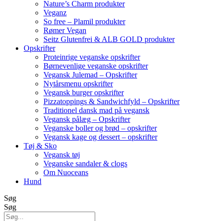
Nature’s Charm produkter
Veganz
So free – Plamil produkter
Rømer Vegan
Seitz Glutenfrei & ALB GOLD produkter
Opskrifter
Proteinrige veganske opskrifter
Børnevenlige veganske opskrifter
Vegansk Julemad – Opskrifter
Nytårsmenu opskrifter
Vegansk burger opskrifter
Pizzatoppings & Sandwichfyld – Opskrifter
Traditionel dansk mad på vegansk
Vegansk pålæg – Opskrifter
Veganske boller og brød – opskrifter
Vegansk kage og dessert – opskrifter
Tøj & Sko
Vegansk tøj
Veganske sandaler & clogs
Om Nuoceans
Hund
Søg
Søg