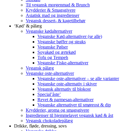
Til vegansk morgenmad & Brunch
Krydderier & Smagsgivere
Asiatisk mad og ingredienser
Vegansk dessert- & kagetilbehør
‘Kød’ & pålæg
Veganske kødalternativer
Veganske Kød-alternativer (se alle)
Veganske bøffer og steaks
Veganske Pølser
Soyakød og ærtekød
Tofu og Tempeh
Veganske Fiske-alternativer
Vegansk pålæg
Veganske oste-alternativer
Veganske oste-alternativer – se alle varianter
Veganske oste-alternativ i skiver
Vegansk alternativ til blokost
Special’åste’
Revet & parmesan-alternativer
Veganske alternativer til smøreost & dip
Krydderier, aroma og smagsgivere
Ingredienser til hjemmelavet vegansk kød & åst
Vegansk chokoladepålæg
Drikke, fløde, dressing, sovs