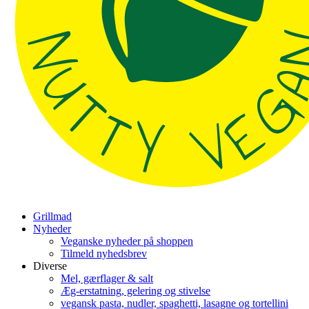
Grillmad
Nyheder
Veganske nyheder på shoppen
Tilmeld nyhedsbrev
Diverse
Mel, gærflager & salt
Æg-erstatning, gelering og stivelse
vegansk pasta, nudler, spaghetti, lasagne og tortellini