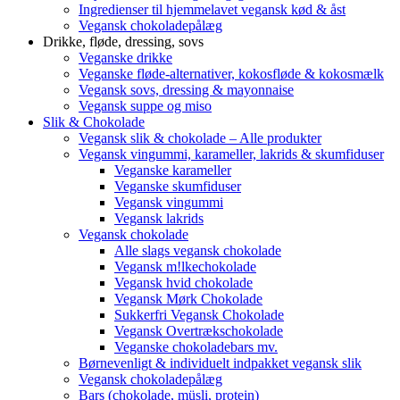
Ingredienser til hjemmelavet vegansk kød & åst
Vegansk chokoladepålæg
Drikke, fløde, dressing, sovs
Veganske drikke
Veganske fløde-alternativer, kokosfløde & kokosmælk
Vegansk sovs, dressing & mayonnaise
Vegansk suppe og miso
Slik & Chokolade
Vegansk slik & chokolade – Alle produkter
Vegansk vingummi, karameller, lakrids & skumfiduser
Veganske karameller
Veganske skumfiduser
Vegansk vingummi
Vegansk lakrids
Vegansk chokolade
Alle slags vegansk chokolade
Vegansk m!lkechokolade
Vegansk hvid chokolade
Vegansk Mørk Chokolade
Sukkerfri Vegansk Chokolade
Vegansk Overtrækschokolade
Veganske chokoladebars mv.
Børnevenligt & individuelt indpakket vegansk slik
Vegansk chokoladepålæg
Bars (chokolade, müsli, protein)