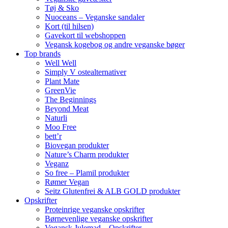
Tøj & Sko
Nuoceans – Veganske sandaler
Kort (til hilsen)
Gavekort til webshoppen
Vegansk kogebog og andre veganske bøger
Top brands
Well Well
Simply V ostealternativer
Plant Mate
GreenVie
The Beginnings
Beyond Meat
Naturli
Moo Free
bett’r
Biovegan produkter
Nature’s Charm produkter
Veganz
So free – Plamil produkter
Rømer Vegan
Seitz Glutenfrei & ALB GOLD produkter
Opskrifter
Proteinrige veganske opskrifter
Børnevenlige veganske opskrifter
Vegansk Julemad – Opskrifter