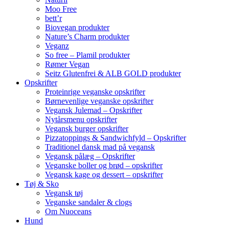
Moo Free
bett’r
Biovegan produkter
Nature’s Charm produkter
Veganz
So free – Plamil produkter
Rømer Vegan
Seitz Glutenfrei & ALB GOLD produkter
Opskrifter
Proteinrige veganske opskrifter
Børnevenlige veganske opskrifter
Vegansk Julemad – Opskrifter
Nytårsmenu opskrifter
Vegansk burger opskrifter
Pizzatoppings & Sandwichfyld – Opskrifter
Traditionel dansk mad på vegansk
Vegansk pålæg – Opskrifter
Veganske boller og brød – opskrifter
Vegansk kage og dessert – opskrifter
Tøj & Sko
Vegansk tøj
Veganske sandaler & clogs
Om Nuoceans
Hund