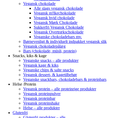
Vegansk chokolade
Alle slags vegansk chokolade
Vegansk m!lkechokolade
Vegansk hvid chokolade
Vegansk Mørk Chokolade
Sukkerfri Vegansk Chokolade
Vegansk Overtrækschokolade
Veganske chokoladebars mv.
Børnevenligt & individuelt indpakket vegansk slik
Vegansk chokoladepålæg
Bars (chokolade, müsli, protein)
Snacks, kiks & kage
Veganske snacks – alle produkter
Vegansk kage & kiks
Veganske chips & salte snacks
Vegansk dessert- & kagetilbehør
Veganske snackbars, chokoladebars & proteinbars
Helse /Protein
Vegansk protein – alle proteinrige produkter
Vegansk proteinpulver
Vegansk proteinbar
Vegansk proteinshake
Helse – alle produkter
Glutenfri
Glutenfri produkter – alle