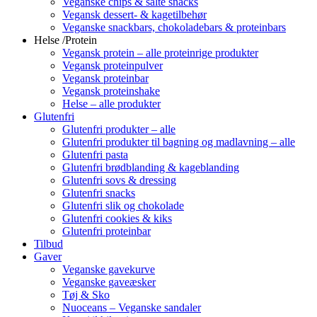
Veganske chips & salte snacks
Vegansk dessert- & kagetilbehør
Veganske snackbars, chokoladebars & proteinbars
Helse /Protein
Vegansk protein – alle proteinrige produkter
Vegansk proteinpulver
Vegansk proteinbar
Vegansk proteinshake
Helse – alle produkter
Glutenfri
Glutenfri produkter – alle
Glutenfri produkter til bagning og madlavning – alle
Glutenfri pasta
Glutenfri brødblanding & kageblanding
Glutenfri sovs & dressing
Glutenfri snacks
Glutenfri slik og chokolade
Glutenfri cookies & kiks
Glutenfri proteinbar
Tilbud
Gaver
Veganske gavekurve
Veganske gaveæsker
Tøj & Sko
Nuoceans – Veganske sandaler