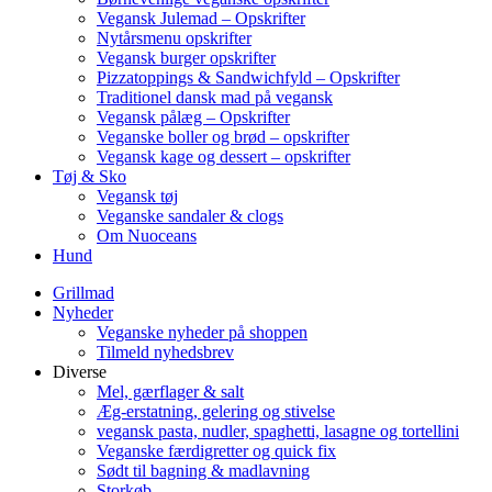
Vegansk Julemad – Opskrifter
Nytårsmenu opskrifter
Vegansk burger opskrifter
Pizzatoppings & Sandwichfyld – Opskrifter
Traditionel dansk mad på vegansk
Vegansk pålæg – Opskrifter
Veganske boller og brød – opskrifter
Vegansk kage og dessert – opskrifter
Tøj & Sko
Vegansk tøj
Veganske sandaler & clogs
Om Nuoceans
Hund
Grillmad
Nyheder
Veganske nyheder på shoppen
Tilmeld nyhedsbrev
Diverse
Mel, gærflager & salt
Æg-erstatning, gelering og stivelse
vegansk pasta, nudler, spaghetti, lasagne og tortellini
Veganske færdigretter og quick fix
Sødt til bagning & madlavning
Storkøb