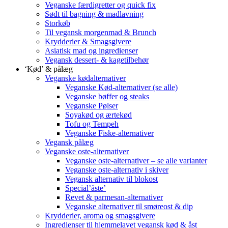
Veganske færdigretter og quick fix
Sødt til bagning & madlavning
Storkøb
Til vegansk morgenmad & Brunch
Krydderier & Smagsgivere
Asiatisk mad og ingredienser
Vegansk dessert- & kagetilbehør
‘Kød’ & pålæg
Veganske kødalternativer
Veganske Kød-alternativer (se alle)
Veganske bøffer og steaks
Veganske Pølser
Soyakød og ærtekød
Tofu og Tempeh
Veganske Fiske-alternativer
Vegansk pålæg
Veganske oste-alternativer
Veganske oste-alternativer – se alle varianter
Veganske oste-alternativ i skiver
Vegansk alternativ til blokost
Special’åste’
Revet & parmesan-alternativer
Veganske alternativer til smøreost & dip
Krydderier, aroma og smagsgivere
Ingredienser til hjemmelavet vegansk kød & åst