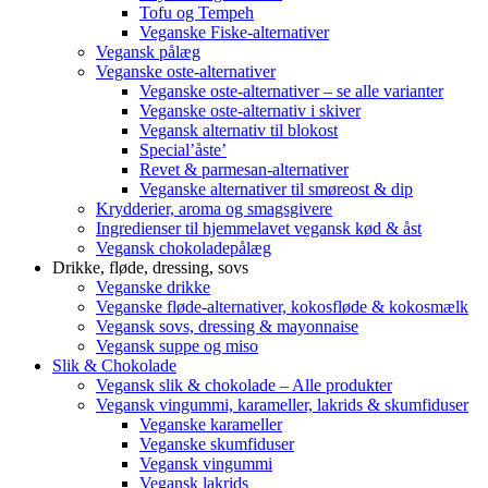
Tofu og Tempeh
Veganske Fiske-alternativer
Vegansk pålæg
Veganske oste-alternativer
Veganske oste-alternativer – se alle varianter
Veganske oste-alternativ i skiver
Vegansk alternativ til blokost
Special’åste’
Revet & parmesan-alternativer
Veganske alternativer til smøreost & dip
Krydderier, aroma og smagsgivere
Ingredienser til hjemmelavet vegansk kød & åst
Vegansk chokoladepålæg
Drikke, fløde, dressing, sovs
Veganske drikke
Veganske fløde-alternativer, kokosfløde & kokosmælk
Vegansk sovs, dressing & mayonnaise
Vegansk suppe og miso
Slik & Chokolade
Vegansk slik & chokolade – Alle produkter
Vegansk vingummi, karameller, lakrids & skumfiduser
Veganske karameller
Veganske skumfiduser
Vegansk vingummi
Vegansk lakrids