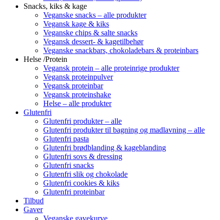
Snacks, kiks & kage
Veganske snacks – alle produkter
Vegansk kage & kiks
Veganske chips & salte snacks
Vegansk dessert- & kagetilbehør
Veganske snackbars, chokoladebars & proteinbars
Helse /Protein
Vegansk protein – alle proteinrige produkter
Vegansk proteinpulver
Vegansk proteinbar
Vegansk proteinshake
Helse – alle produkter
Glutenfri
Glutenfri produkter – alle
Glutenfri produkter til bagning og madlavning – alle
Glutenfri pasta
Glutenfri brødblanding & kageblanding
Glutenfri sovs & dressing
Glutenfri snacks
Glutenfri slik og chokolade
Glutenfri cookies & kiks
Glutenfri proteinbar
Tilbud
Gaver
Veganske gavekurve