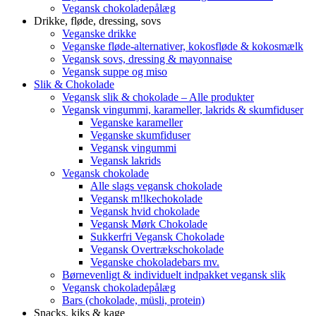
Vegansk chokoladepålæg
Drikke, fløde, dressing, sovs
Veganske drikke
Veganske fløde-alternativer, kokosfløde & kokosmælk
Vegansk sovs, dressing & mayonnaise
Vegansk suppe og miso
Slik & Chokolade
Vegansk slik & chokolade – Alle produkter
Vegansk vingummi, karameller, lakrids & skumfiduser
Veganske karameller
Veganske skumfiduser
Vegansk vingummi
Vegansk lakrids
Vegansk chokolade
Alle slags vegansk chokolade
Vegansk m!lkechokolade
Vegansk hvid chokolade
Vegansk Mørk Chokolade
Sukkerfri Vegansk Chokolade
Vegansk Overtrækschokolade
Veganske chokoladebars mv.
Børnevenligt & individuelt indpakket vegansk slik
Vegansk chokoladepålæg
Bars (chokolade, müsli, protein)
Snacks, kiks & kage