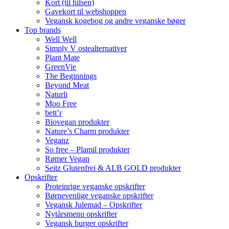
Kort (til hilsen)
Gavekort til webshoppen
Vegansk kogebog og andre veganske bøger
Top brands
Well Well
Simply V ostealternativer
Plant Mate
GreenVie
The Beginnings
Beyond Meat
Naturli
Moo Free
bett’r
Biovegan produkter
Nature’s Charm produkter
Veganz
So free – Plamil produkter
Rømer Vegan
Seitz Glutenfrei & ALB GOLD produkter
Opskrifter
Proteinrige veganske opskrifter
Børnevenlige veganske opskrifter
Vegansk Julemad – Opskrifter
Nytårsmenu opskrifter
Vegansk burger opskrifter