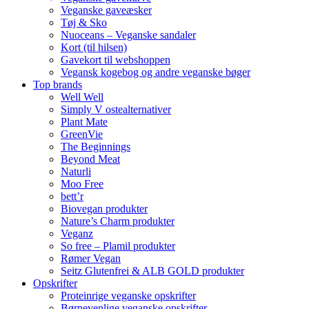
Veganske gaveæsker
Tøj & Sko
Nuoceans – Veganske sandaler
Kort (til hilsen)
Gavekort til webshoppen
Vegansk kogebog og andre veganske bøger
Top brands
Well Well
Simply V ostealternativer
Plant Mate
GreenVie
The Beginnings
Beyond Meat
Naturli
Moo Free
bett’r
Biovegan produkter
Nature’s Charm produkter
Veganz
So free – Plamil produkter
Rømer Vegan
Seitz Glutenfrei & ALB GOLD produkter
Opskrifter
Proteinrige veganske opskrifter
Børnevenlige veganske opskrifter