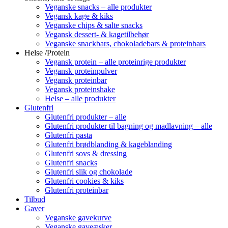
Veganske snacks – alle produkter
Vegansk kage & kiks
Veganske chips & salte snacks
Vegansk dessert- & kagetilbehør
Veganske snackbars, chokoladebars & proteinbars
Helse /Protein
Vegansk protein – alle proteinrige produkter
Vegansk proteinpulver
Vegansk proteinbar
Vegansk proteinshake
Helse – alle produkter
Glutenfri
Glutenfri produkter – alle
Glutenfri produkter til bagning og madlavning – alle
Glutenfri pasta
Glutenfri brødblanding & kageblanding
Glutenfri sovs & dressing
Glutenfri snacks
Glutenfri slik og chokolade
Glutenfri cookies & kiks
Glutenfri proteinbar
Tilbud
Gaver
Veganske gavekurve
Veganske gaveæsker