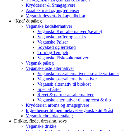
Krydderier & Smagsgivere
Asiatisk mad og ingredienser
Vegansk dessert- & kagetilbehør
‘Kød’ & pålæg
Veganske kødalternativer
Veganske Kød-alternativer (se alle)
Veganske bøffer og steaks
Veganske Pølser
Soyakød og ærtekød
Tofu og Tempeh
Veganske Fiske-alternativer
Vegansk pålæg
Veganske oste-alternativer
Veganske oste-alternativer – se alle varianter
Veganske oste-alternativ i skiver
Vegansk alternativ til blokost
Special’åste’
Revet & parmesan-alternativer
Veganske alternativer til smøreost & dip
Krydderier, aroma og smagsgivere
Ingredienser til hjemmelavet vegansk kød & åst
Vegansk chokoladepålæg
Drikke, fløde, dressing, sovs
Veganske drikke