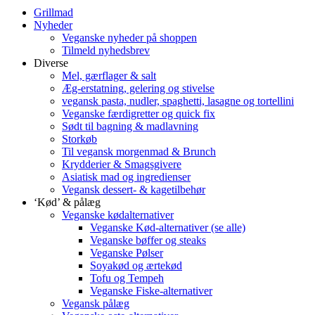
Grillmad
Nyheder
Veganske nyheder på shoppen
Tilmeld nyhedsbrev
Diverse
Mel, gærflager & salt
Æg-erstatning, gelering og stivelse
vegansk pasta, nudler, spaghetti, lasagne og tortellini
Veganske færdigretter og quick fix
Sødt til bagning & madlavning
Storkøb
Til vegansk morgenmad & Brunch
Krydderier & Smagsgivere
Asiatisk mad og ingredienser
Vegansk dessert- & kagetilbehør
‘Kød’ & pålæg
Veganske kødalternativer
Veganske Kød-alternativer (se alle)
Veganske bøffer og steaks
Veganske Pølser
Soyakød og ærtekød
Tofu og Tempeh
Veganske Fiske-alternativer
Vegansk pålæg