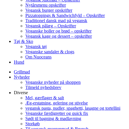
Nytårsmenu opskrifter
Vegansk burger opskrifter
Pizzatoppings & Sandwichfyld – Opskrifter
Traditionel dansk mad på vegansk
Vegansk pålæg – Opskrifter
Veganske boller og brød – opskrifter
Vegansk kage og dessert – opskrifter
Tøj & Sko
Vegansk tøj
Veganske sandaler & clogs
Om Nuoceans
Hund
Grillmad
Nyheder
Veganske nyheder på shoppen
Tilmeld nyhedsbrev
Diverse
Mel, gærflager & salt
Æg-erstatning, gelering og stivelse
vegansk pasta, nudler, spaghetti, lasagne og tortellini
Veganske færdigretter og quick fix
Sødt til bagning & madlavning
Storkøb
Til vegansk morgenmad & Brunch