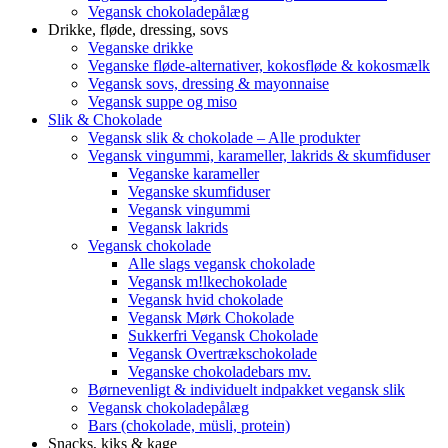
Vegansk chokoladepålæg
Drikke, fløde, dressing, sovs
Veganske drikke
Veganske fløde-alternativer, kokosfløde & kokosmælk
Vegansk sovs, dressing & mayonnaise
Vegansk suppe og miso
Slik & Chokolade
Vegansk slik & chokolade – Alle produkter
Vegansk vingummi, karameller, lakrids & skumfiduser
Veganske karameller
Veganske skumfiduser
Vegansk vingummi
Vegansk lakrids
Vegansk chokolade
Alle slags vegansk chokolade
Vegansk m!lkechokolade
Vegansk hvid chokolade
Vegansk Mørk Chokolade
Sukkerfri Vegansk Chokolade
Vegansk Overtrækschokolade
Veganske chokoladebars mv.
Børnevenligt & individuelt indpakket vegansk slik
Vegansk chokoladepålæg
Bars (chokolade, müsli, protein)
Snacks, kiks & kage