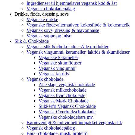
Ingredienser til hjemmelavet vegansk kød & åst
Vegansk chokoladepålæg
Drikke, fløde, dressing, sovs
Veganske drikke
Veganske fløde-alternativer, kokosfløde & kokosmælk
Vegansk sovs, dressing & mayonnaise
Vegansk suppe og miso
Slik & Chokolade
Vegansk slik & chokolade – Alle produkter
Vegansk vingummi, karameller, lakrids & skumfiduser
Veganske karameller
Veganske skumfiduser
Vegansk vingummi
Vegansk lakrids
Vegansk chokolade
Alle slags vegansk chokolade
Vegansk m!lkechokolade
Vegansk hvid chokolade
Vegansk Mørk Chokolade
Sukkerfri Vegansk Chokolade
Vegansk Overtrækschokolade
Veganske chokoladebars mv.
Børnevenligt & individuelt indpakket vegansk slik
Vegansk chokoladepålæg
Bars (chokolade, müsli, protein)