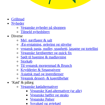
Grillmad
Nyheder
Veganske nyheder på shoppen
Tilmeld nyhedsbrev
Diverse
Mel, gærflager & salt
Æg-erstatning, gelering og stivelse
vegansk pasta, nudler, spaghetti, lasagne og tortellini
Veganske færdigretter og quick fix
Sødt til bagning & madlavning
Storkøb
Til vegansk morgenmad & Brunch
Krydderier & Smagsgivere
Asiatisk mad og ingredienser
Vegansk dessert- & kagetilbehør
‘Kød’ & pålæg
Veganske kødalternativer
Veganske Kød-alternativer (se alle)
Veganske bøffer og steaks
Veganske Pølser
Soyakød og ærtekød