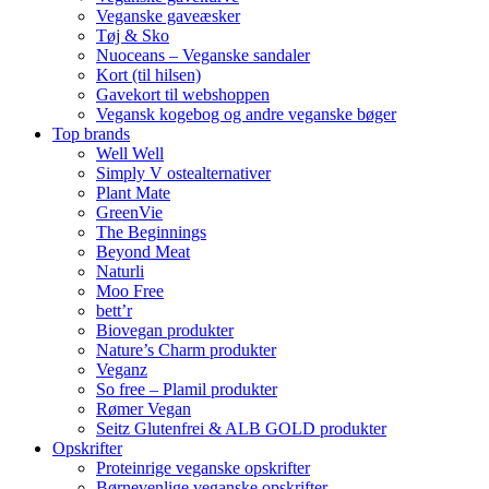
Veganske gaveæsker
Tøj & Sko
Nuoceans – Veganske sandaler
Kort (til hilsen)
Gavekort til webshoppen
Vegansk kogebog og andre veganske bøger
Top brands
Well Well
Simply V ostealternativer
Plant Mate
GreenVie
The Beginnings
Beyond Meat
Naturli
Moo Free
bett’r
Biovegan produkter
Nature’s Charm produkter
Veganz
So free – Plamil produkter
Rømer Vegan
Seitz Glutenfrei & ALB GOLD produkter
Opskrifter
Proteinrige veganske opskrifter
Børnevenlige veganske opskrifter