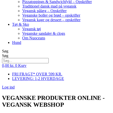
Pizzatoppings & Sandwichfyld – Opskrifter
Traditionel dansk mad på vegansk
Vegansk pålæg – Opskrifter
Veganske boller og brød – opskrifter
Vegansk kage og dessert – opskrifter
Tøj & Sko
Vegansk tøj
Veganske sandaler & clogs
Om Nuoceans
Hund
Søg
Søg
0,00
kr.
0
Kurv
FRI FRAGT* OVER 599 KR.
LEVERING: 1-2 HVERDAGE
Log ind
VEGANSKE PRODUKTER ONLINE -
VEGANSK WEBSHOP