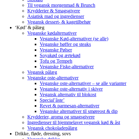
Til vegansk morgenmad & Brunch
Krydderier & Smagsgivere
Asiatisk mad og ingredienser
Vegansk dessert- & kagetilbehør
‘Kød’ & pålæg
Veganske kødalternativer
Veganske Kød-alternativer (se alle)
Veganske bøffer og steaks
Veganske Pølser
Soyakød og ærtekød
Tofu og Tempeh
Veganske Fiske-alternativer
Vegansk pålæg
Veganske oste-alternativer
Veganske oste-alternativer – se alle varianter
Veganske oste-alternativ i skiver
Vegansk alternativ til blokost
Special’åste’
Revet & parmesan-alternativer
Veganske alternativer til smøreost & dip
Krydderier, aroma og smagsgivere
Ingredienser til hjemmelavet vegansk kød & åst
Vegansk chokoladepålæg
Drikke, fløde, dressing, sovs