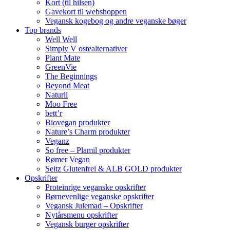
Kort (til hilsen)
Gavekort til webshoppen
Vegansk kogebog og andre veganske bøger
Top brands
Well Well
Simply V ostealternativer
Plant Mate
GreenVie
The Beginnings
Beyond Meat
Naturli
Moo Free
bett’r
Biovegan produkter
Nature’s Charm produkter
Veganz
So free – Plamil produkter
Rømer Vegan
Seitz Glutenfrei & ALB GOLD produkter
Opskrifter
Proteinrige veganske opskrifter
Børnevenlige veganske opskrifter
Vegansk Julemad – Opskrifter
Nytårsmenu opskrifter
Vegansk burger opskrifter