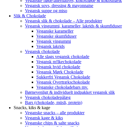
Veganske fløde-alternativer, kokosfløde & kokosmælk
Vegansk sovs, dressing & mayonnaise
Vegansk suppe og miso
Slik & Chokolade
Vegansk slik & chokolade – Alle produkter
Vegansk vingummi, karameller, lakrids & skumfiduser
Veganske karameller
Veganske skumfiduser
Vegansk vingummi
Vegansk lakrids
Vegansk chokolade
Alle slags vegansk chokolade
Vegansk m!lkechokolade
Vegansk hvid chokolade
Vegansk Mørk Chokolade
Sukkerfri Vegansk Chokolade
Vegansk Overtrækschokolade
Veganske chokoladebars mv.
Børnevenligt & individuelt indpakket vegansk slik
Vegansk chokoladepålæg
Bars (chokolade, müsli, protein)
Snacks, kiks & kage
Veganske snacks – alle produkter
Vegansk kage & kiks
Veganske chips & salte snacks