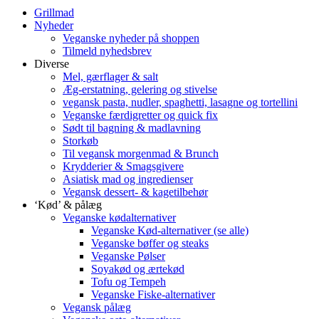
Grillmad
Nyheder
Veganske nyheder på shoppen
Tilmeld nyhedsbrev
Diverse
Mel, gærflager & salt
Æg-erstatning, gelering og stivelse
vegansk pasta, nudler, spaghetti, lasagne og tortellini
Veganske færdigretter og quick fix
Sødt til bagning & madlavning
Storkøb
Til vegansk morgenmad & Brunch
Krydderier & Smagsgivere
Asiatisk mad og ingredienser
Vegansk dessert- & kagetilbehør
‘Kød’ & pålæg
Veganske kødalternativer
Veganske Kød-alternativer (se alle)
Veganske bøffer og steaks
Veganske Pølser
Soyakød og ærtekød
Tofu og Tempeh
Veganske Fiske-alternativer
Vegansk pålæg