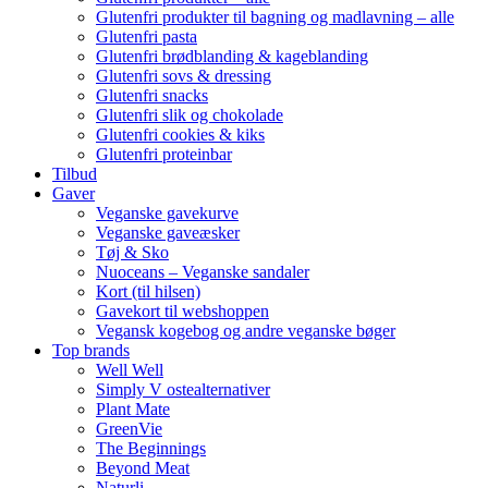
Glutenfri produkter til bagning og madlavning – alle
Glutenfri pasta
Glutenfri brødblanding & kageblanding
Glutenfri sovs & dressing
Glutenfri snacks
Glutenfri slik og chokolade
Glutenfri cookies & kiks
Glutenfri proteinbar
Tilbud
Gaver
Veganske gavekurve
Veganske gaveæsker
Tøj & Sko
Nuoceans – Veganske sandaler
Kort (til hilsen)
Gavekort til webshoppen
Vegansk kogebog og andre veganske bøger
Top brands
Well Well
Simply V ostealternativer
Plant Mate
GreenVie
The Beginnings
Beyond Meat
Naturli