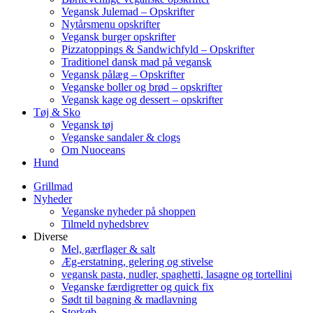
Vegansk Julemad – Opskrifter
Nytårsmenu opskrifter
Vegansk burger opskrifter
Pizzatoppings & Sandwichfyld – Opskrifter
Traditionel dansk mad på vegansk
Vegansk pålæg – Opskrifter
Veganske boller og brød – opskrifter
Vegansk kage og dessert – opskrifter
Tøj & Sko
Vegansk tøj
Veganske sandaler & clogs
Om Nuoceans
Hund
Grillmad
Nyheder
Veganske nyheder på shoppen
Tilmeld nyhedsbrev
Diverse
Mel, gærflager & salt
Æg-erstatning, gelering og stivelse
vegansk pasta, nudler, spaghetti, lasagne og tortellini
Veganske færdigretter og quick fix
Sødt til bagning & madlavning
Storkøb