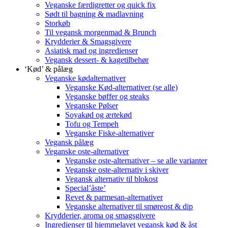
Veganske færdigretter og quick fix
Sødt til bagning & madlavning
Storkøb
Til vegansk morgenmad & Brunch
Krydderier & Smagsgivere
Asiatisk mad og ingredienser
Vegansk dessert- & kagetilbehør
‘Kød’ & pålæg
Veganske kødalternativer
Veganske Kød-alternativer (se alle)
Veganske bøffer og steaks
Veganske Pølser
Soyakød og ærtekød
Tofu og Tempeh
Veganske Fiske-alternativer
Vegansk pålæg
Veganske oste-alternativer
Veganske oste-alternativer – se alle varianter
Veganske oste-alternativ i skiver
Vegansk alternativ til blokost
Special’åste’
Revet & parmesan-alternativer
Veganske alternativer til smøreost & dip
Krydderier, aroma og smagsgivere
Ingredienser til hjemmelavet vegansk kød & åst