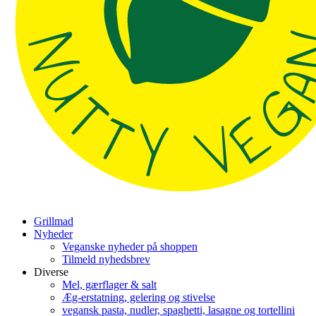
Grillmad
Nyheder
Veganske nyheder på shoppen
Tilmeld nyhedsbrev
Diverse
Mel, gærflager & salt
Æg-erstatning, gelering og stivelse
vegansk pasta, nudler, spaghetti, lasagne og tortellini