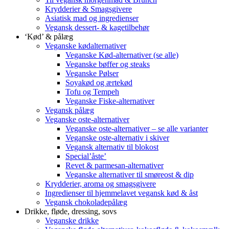
Krydderier & Smagsgivere
Asiatisk mad og ingredienser
Vegansk dessert- & kagetilbehør
‘Kød’ & pålæg
Veganske kødalternativer
Veganske Kød-alternativer (se alle)
Veganske bøffer og steaks
Veganske Pølser
Soyakød og ærtekød
Tofu og Tempeh
Veganske Fiske-alternativer
Vegansk pålæg
Veganske oste-alternativer
Veganske oste-alternativer – se alle varianter
Veganske oste-alternativ i skiver
Vegansk alternativ til blokost
Special’åste’
Revet & parmesan-alternativer
Veganske alternativer til smøreost & dip
Krydderier, aroma og smagsgivere
Ingredienser til hjemmelavet vegansk kød & åst
Vegansk chokoladepålæg
Drikke, fløde, dressing, sovs
Veganske drikke