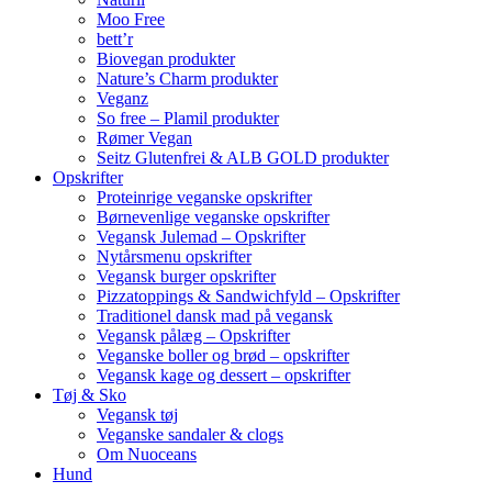
Moo Free
bett’r
Biovegan produkter
Nature’s Charm produkter
Veganz
So free – Plamil produkter
Rømer Vegan
Seitz Glutenfrei & ALB GOLD produkter
Opskrifter
Proteinrige veganske opskrifter
Børnevenlige veganske opskrifter
Vegansk Julemad – Opskrifter
Nytårsmenu opskrifter
Vegansk burger opskrifter
Pizzatoppings & Sandwichfyld – Opskrifter
Traditionel dansk mad på vegansk
Vegansk pålæg – Opskrifter
Veganske boller og brød – opskrifter
Vegansk kage og dessert – opskrifter
Tøj & Sko
Vegansk tøj
Veganske sandaler & clogs
Om Nuoceans
Hund