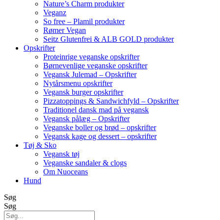
Nature’s Charm produkter
Veganz
So free – Plamil produkter
Rømer Vegan
Seitz Glutenfrei & ALB GOLD produkter
Opskrifter
Proteinrige veganske opskrifter
Børnevenlige veganske opskrifter
Vegansk Julemad – Opskrifter
Nytårsmenu opskrifter
Vegansk burger opskrifter
Pizzatoppings & Sandwichfyld – Opskrifter
Traditionel dansk mad på vegansk
Vegansk pålæg – Opskrifter
Veganske boller og brød – opskrifter
Vegansk kage og dessert – opskrifter
Tøj & Sko
Vegansk tøj
Veganske sandaler & clogs
Om Nuoceans
Hund
Søg
Søg