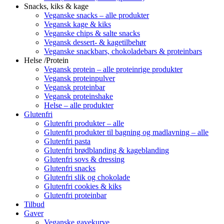
Snacks, kiks & kage
Veganske snacks – alle produkter
Vegansk kage & kiks
Veganske chips & salte snacks
Vegansk dessert- & kagetilbehør
Veganske snackbars, chokoladebars & proteinbars
Helse /Protein
Vegansk protein – alle proteinrige produkter
Vegansk proteinpulver
Vegansk proteinbar
Vegansk proteinshake
Helse – alle produkter
Glutenfri
Glutenfri produkter – alle
Glutenfri produkter til bagning og madlavning – alle
Glutenfri pasta
Glutenfri brødblanding & kageblanding
Glutenfri sovs & dressing
Glutenfri snacks
Glutenfri slik og chokolade
Glutenfri cookies & kiks
Glutenfri proteinbar
Tilbud
Gaver
Veganske gavekurve