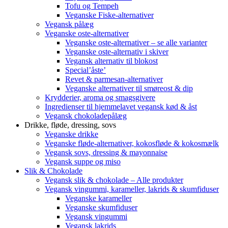
Tofu og Tempeh
Veganske Fiske-alternativer
Vegansk pålæg
Veganske oste-alternativer
Veganske oste-alternativer – se alle varianter
Veganske oste-alternativ i skiver
Vegansk alternativ til blokost
Special’åste’
Revet & parmesan-alternativer
Veganske alternativer til smøreost & dip
Krydderier, aroma og smagsgivere
Ingredienser til hjemmelavet vegansk kød & åst
Vegansk chokoladepålæg
Drikke, fløde, dressing, sovs
Veganske drikke
Veganske fløde-alternativer, kokosfløde & kokosmælk
Vegansk sovs, dressing & mayonnaise
Vegansk suppe og miso
Slik & Chokolade
Vegansk slik & chokolade – Alle produkter
Vegansk vingummi, karameller, lakrids & skumfiduser
Veganske karameller
Veganske skumfiduser
Vegansk vingummi
Vegansk lakrids