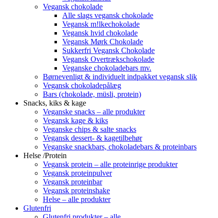
Vegansk chokolade
Alle slags vegansk chokolade
Vegansk m!lkechokolade
Vegansk hvid chokolade
Vegansk Mørk Chokolade
Sukkerfri Vegansk Chokolade
Vegansk Overtrækschokolade
Veganske chokoladebars mv.
Børnevenligt & individuelt indpakket vegansk slik
Vegansk chokoladepålæg
Bars (chokolade, müsli, protein)
Snacks, kiks & kage
Veganske snacks – alle produkter
Vegansk kage & kiks
Veganske chips & salte snacks
Vegansk dessert- & kagetilbehør
Veganske snackbars, chokoladebars & proteinbars
Helse /Protein
Vegansk protein – alle proteinrige produkter
Vegansk proteinpulver
Vegansk proteinbar
Vegansk proteinshake
Helse – alle produkter
Glutenfri
Glutenfri produkter – alle