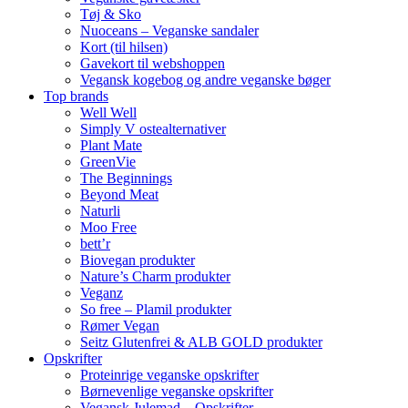
Tøj & Sko
Nuoceans – Veganske sandaler
Kort (til hilsen)
Gavekort til webshoppen
Vegansk kogebog og andre veganske bøger
Top brands
Well Well
Simply V ostealternativer
Plant Mate
GreenVie
The Beginnings
Beyond Meat
Naturli
Moo Free
bett’r
Biovegan produkter
Nature’s Charm produkter
Veganz
So free – Plamil produkter
Rømer Vegan
Seitz Glutenfrei & ALB GOLD produkter
Opskrifter
Proteinrige veganske opskrifter
Børnevenlige veganske opskrifter
Vegansk Julemad – Opskrifter