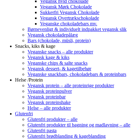
Vegansk hvid chokolade
Vegansk Mørk Chokolade
Sukkerfri Vegansk Chokolade
Vegansk Overtrækschokolade
Veganske chokoladebars mv.
Børnevenligt & individuelt indpakket vegansk slik
Vegansk chokoladepålæg
Bars (chokolade, müsli, protein)
Snacks, kiks & kage
Veganske snacks – alle produkter
Vegansk kage & kiks
Veganske chips & salte snacks
Vegansk dessert- & kagetilbehør
Veganske snackbars, chokoladebars & proteinbars
Helse /Protein
Vegansk protein – alle proteinrige produkter
Vegansk proteinpulver
Vegansk proteinbar
Vegansk proteinshake
Helse – alle produkter
Glutenfri
Glutenfri produkter – alle
Glutenfri produkter til bagning og madlavning – alle
Glutenfri pasta
Glutenfri brødblanding & kageblanding