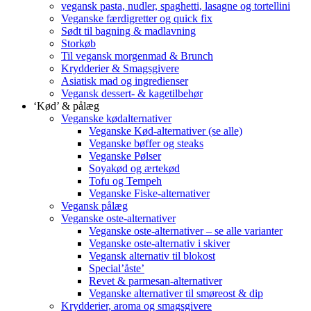
vegansk pasta, nudler, spaghetti, lasagne og tortellini
Veganske færdigretter og quick fix
Sødt til bagning & madlavning
Storkøb
Til vegansk morgenmad & Brunch
Krydderier & Smagsgivere
Asiatisk mad og ingredienser
Vegansk dessert- & kagetilbehør
‘Kød’ & pålæg
Veganske kødalternativer
Veganske Kød-alternativer (se alle)
Veganske bøffer og steaks
Veganske Pølser
Soyakød og ærtekød
Tofu og Tempeh
Veganske Fiske-alternativer
Vegansk pålæg
Veganske oste-alternativer
Veganske oste-alternativer – se alle varianter
Veganske oste-alternativ i skiver
Vegansk alternativ til blokost
Special’åste’
Revet & parmesan-alternativer
Veganske alternativer til smøreost & dip
Krydderier, aroma og smagsgivere