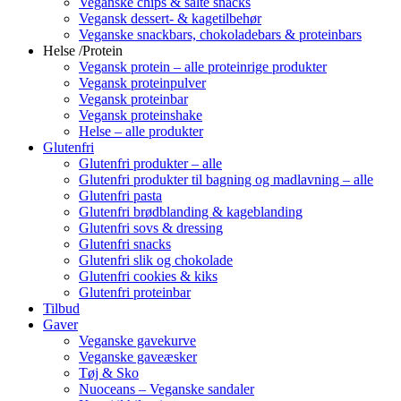
Veganske chips & salte snacks
Vegansk dessert- & kagetilbehør
Veganske snackbars, chokoladebars & proteinbars
Helse /Protein
Vegansk protein – alle proteinrige produkter
Vegansk proteinpulver
Vegansk proteinbar
Vegansk proteinshake
Helse – alle produkter
Glutenfri
Glutenfri produkter – alle
Glutenfri produkter til bagning og madlavning – alle
Glutenfri pasta
Glutenfri brødblanding & kageblanding
Glutenfri sovs & dressing
Glutenfri snacks
Glutenfri slik og chokolade
Glutenfri cookies & kiks
Glutenfri proteinbar
Tilbud
Gaver
Veganske gavekurve
Veganske gaveæsker
Tøj & Sko
Nuoceans – Veganske sandaler