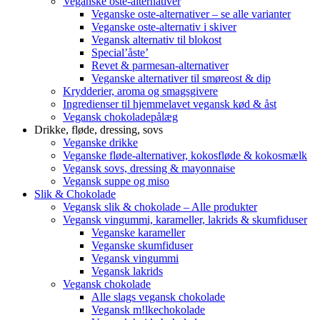
Veganske oste-alternativer
Veganske oste-alternativer – se alle varianter
Veganske oste-alternativ i skiver
Vegansk alternativ til blokost
Special’åste’
Revet & parmesan-alternativer
Veganske alternativer til smøreost & dip
Krydderier, aroma og smagsgivere
Ingredienser til hjemmelavet vegansk kød & åst
Vegansk chokoladepålæg
Drikke, fløde, dressing, sovs
Veganske drikke
Veganske fløde-alternativer, kokosfløde & kokosmælk
Vegansk sovs, dressing & mayonnaise
Vegansk suppe og miso
Slik & Chokolade
Vegansk slik & chokolade – Alle produkter
Vegansk vingummi, karameller, lakrids & skumfiduser
Veganske karameller
Veganske skumfiduser
Vegansk vingummi
Vegansk lakrids
Vegansk chokolade
Alle slags vegansk chokolade
Vegansk m!lkechokolade