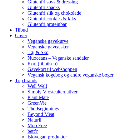
Glutenfri sovs & dressing
Glutenfri snacks
Glutenfri slik og chokolade
Glutenfri cookies & kiks
Glutenfri proteinbar
Tilbud
Gaver
Veganske gavekurve
Veganske gaveæsker
Tøj & Sko
Nuoceans – Veganske sandaler
Kort (til hilsen)
Gavekort til webshoppen
Vegansk kogebog og andre veganske bøger
Top brands
Well Well
Simply V ostealternativer
Plant Mate
GreenVie
The Beginnings
Beyond Meat
Naturli
Moo Free
bett’r
Biovegan produkter