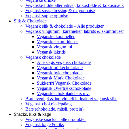
Veganske drikke
Veganske fløde-alternativer, kokosfløde & kokosmælk
Vegansk sovs, dressing & mayonnaise
Vegansk suppe og miso
Slik & Chokolade
Vegansk slik & chokolade – Alle produkter
Vegansk vingummi, karameller, lakrids & skumfiduser
Veganske karameller
Veganske skumfiduser
Vegansk vingummi
Vegansk lakrids
Vegansk chokolade
Alle slags vegansk chokolade
Vegansk m!lkechokolade
Vegansk hvid chokolade
Vegansk Mørk Chokolade
Sukkerfri Vegansk Chokolade
Vegansk Overtrækschokolade
Veganske chokoladebars mv.
Børnevenligt & individuelt indpakket vegansk slik
Vegansk chokoladepålæg
Bars (chokolade, müsli, protein)
Snacks, kiks & kage
Veganske snacks – alle produkter
Vegansk kage & kiks