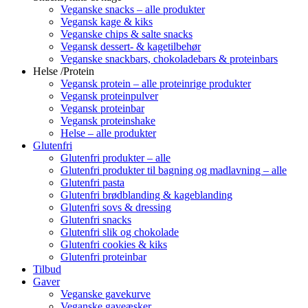
Veganske snacks – alle produkter
Vegansk kage & kiks
Veganske chips & salte snacks
Vegansk dessert- & kagetilbehør
Veganske snackbars, chokoladebars & proteinbars
Helse /Protein
Vegansk protein – alle proteinrige produkter
Vegansk proteinpulver
Vegansk proteinbar
Vegansk proteinshake
Helse – alle produkter
Glutenfri
Glutenfri produkter – alle
Glutenfri produkter til bagning og madlavning – alle
Glutenfri pasta
Glutenfri brødblanding & kageblanding
Glutenfri sovs & dressing
Glutenfri snacks
Glutenfri slik og chokolade
Glutenfri cookies & kiks
Glutenfri proteinbar
Tilbud
Gaver
Veganske gavekurve
Veganske gaveæsker