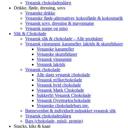
Vegansk chokoladepålæg
Drikke, fløde, dressing, sovs
Veganske drikke
Veganske fløde-alternativer, kokosfløde & kokosmælk
Vegansk sovs, dressing & mayonnaise
Vegansk suppe og miso
Slik & Chokolade
Vegansk slik & chokolade – Alle produkter
Vegansk vingummi, karameller, lakrids & skumfiduser
Veganske karameller
Veganske skumfiduser
Vegansk vingummi
Vegansk lakrids
Vegansk chokolade
Alle slags vegansk chokolade
Vegansk m!lkechokolade
Vegansk hvid chokolade
Vegansk Mørk Chokolade
Sukkerfri Vegansk Chokolade
Vegansk Overtrækschokolade
Veganske chokoladebars mv.
Børnevenligt & individuelt indpakket vegansk slik
Vegansk chokoladepålæg
Bars (chokolade, müsli, protein)
Snacks, kiks & kage