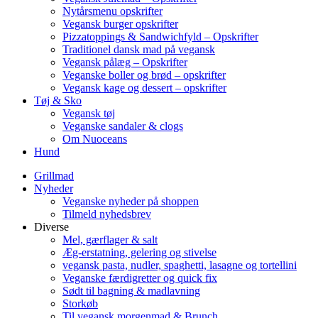
Nytårsmenu opskrifter
Vegansk burger opskrifter
Pizzatoppings & Sandwichfyld – Opskrifter
Traditionel dansk mad på vegansk
Vegansk pålæg – Opskrifter
Veganske boller og brød – opskrifter
Vegansk kage og dessert – opskrifter
Tøj & Sko
Vegansk tøj
Veganske sandaler & clogs
Om Nuoceans
Hund
Grillmad
Nyheder
Veganske nyheder på shoppen
Tilmeld nyhedsbrev
Diverse
Mel, gærflager & salt
Æg-erstatning, gelering og stivelse
vegansk pasta, nudler, spaghetti, lasagne og tortellini
Veganske færdigretter og quick fix
Sødt til bagning & madlavning
Storkøb
Til vegansk morgenmad & Brunch