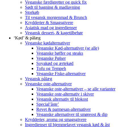
Veganske færdigretter og quick fix
Sødt til bagning & madlavning
Storkøb
Til vegansk morgenmad & Brunch
Krydderier & Smagsgivere
Asiatisk mad og ingredienser
Vegansk dessert- & kagetilbehør
‘Kød’ & pålæg
Veganske kødalternativer
Veganske Kød-alternativer (se alle)
Veganske bøffer og steaks
Veganske Pølser
Soyakød og ærtekød
Tofu og Tempeh
Veganske Fiske-alternativer
Vegansk pålæg
Veganske oste-alternativer
Veganske oste-alternativer – se alle varianter
Veganske oste-alternativ i skiver
Vegansk alternativ til blokost
Special’åste’
Revet & parmesan-alternativer
Veganske alternativer til smøreost & dip
Krydderier, aroma og smagsgivere
Ingredienser til hjemmelavet vegansk kød & åst