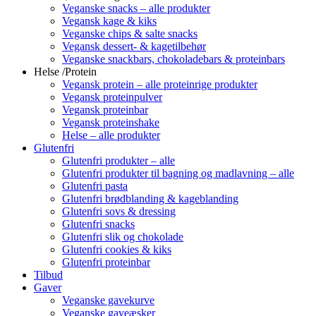
Veganske snacks – alle produkter
Vegansk kage & kiks
Veganske chips & salte snacks
Vegansk dessert- & kagetilbehør
Veganske snackbars, chokoladebars & proteinbars
Helse /Protein
Vegansk protein – alle proteinrige produkter
Vegansk proteinpulver
Vegansk proteinbar
Vegansk proteinshake
Helse – alle produkter
Glutenfri
Glutenfri produkter – alle
Glutenfri produkter til bagning og madlavning – alle
Glutenfri pasta
Glutenfri brødblanding & kageblanding
Glutenfri sovs & dressing
Glutenfri snacks
Glutenfri slik og chokolade
Glutenfri cookies & kiks
Glutenfri proteinbar
Tilbud
Gaver
Veganske gavekurve
Veganske gaveæsker