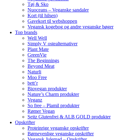
Tøj & Sko
Nuoceans – Veganske sandaler
Kort (til hilsen)
Gavekort til webshoppen
Vegansk kogebog og andre veganske bøger
Top brands
Well Well
Simply V ostealternativer
Plant Mate
GreenVie
The Beginnings
Beyond Meat
Naturli
Moo Free
bett’r
Biovegan produkter
Nature’s Charm produkter
Veganz
So free – Plamil produkter
Rømer Vegan
Seitz Glutenfrei & ALB GOLD produkter
Opskrifter
Proteinrige veganske opskrifter
Børnevenlige veganske opskrifter
Vegansk Julemad – Opskrifter