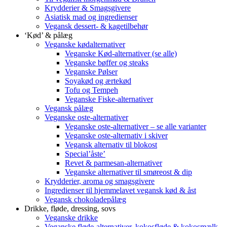
Krydderier & Smagsgivere
Asiatisk mad og ingredienser
Vegansk dessert- & kagetilbehør
‘Kød’ & pålæg
Veganske kødalternativer
Veganske Kød-alternativer (se alle)
Veganske bøffer og steaks
Veganske Pølser
Soyakød og ærtekød
Tofu og Tempeh
Veganske Fiske-alternativer
Vegansk pålæg
Veganske oste-alternativer
Veganske oste-alternativer – se alle varianter
Veganske oste-alternativ i skiver
Vegansk alternativ til blokost
Special’åste’
Revet & parmesan-alternativer
Veganske alternativer til smøreost & dip
Krydderier, aroma og smagsgivere
Ingredienser til hjemmelavet vegansk kød & åst
Vegansk chokoladepålæg
Drikke, fløde, dressing, sovs
Veganske drikke
Veganske fløde-alternativer, kokosfløde & kokosmælk