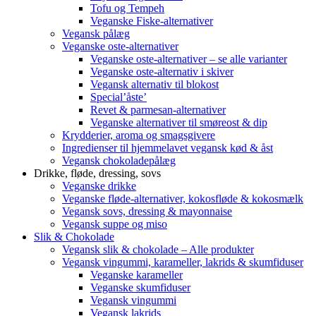
Tofu og Tempeh
Veganske Fiske-alternativer
Vegansk pålæg
Veganske oste-alternativer
Veganske oste-alternativer – se alle varianter
Veganske oste-alternativ i skiver
Vegansk alternativ til blokost
Special’åste’
Revet & parmesan-alternativer
Veganske alternativer til smøreost & dip
Krydderier, aroma og smagsgivere
Ingredienser til hjemmelavet vegansk kød & åst
Vegansk chokoladepålæg
Drikke, fløde, dressing, sovs
Veganske drikke
Veganske fløde-alternativer, kokosfløde & kokosmælk
Vegansk sovs, dressing & mayonnaise
Vegansk suppe og miso
Slik & Chokolade
Vegansk slik & chokolade – Alle produkter
Vegansk vingummi, karameller, lakrids & skumfiduser
Veganske karameller
Veganske skumfiduser
Vegansk vingummi
Vegansk lakrids