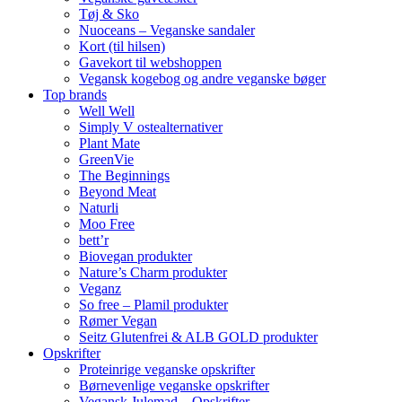
Tøj & Sko
Nuoceans – Veganske sandaler
Kort (til hilsen)
Gavekort til webshoppen
Vegansk kogebog og andre veganske bøger
Top brands
Well Well
Simply V ostealternativer
Plant Mate
GreenVie
The Beginnings
Beyond Meat
Naturli
Moo Free
bett’r
Biovegan produkter
Nature’s Charm produkter
Veganz
So free – Plamil produkter
Rømer Vegan
Seitz Glutenfrei & ALB GOLD produkter
Opskrifter
Proteinrige veganske opskrifter
Børnevenlige veganske opskrifter
Vegansk Julemad – Opskrifter