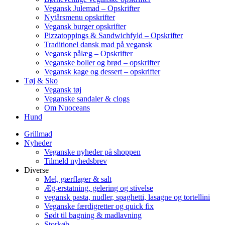
Vegansk Julemad – Opskrifter
Nytårsmenu opskrifter
Vegansk burger opskrifter
Pizzatoppings & Sandwichfyld – Opskrifter
Traditionel dansk mad på vegansk
Vegansk pålæg – Opskrifter
Veganske boller og brød – opskrifter
Vegansk kage og dessert – opskrifter
Tøj & Sko
Vegansk tøj
Veganske sandaler & clogs
Om Nuoceans
Hund
Grillmad
Nyheder
Veganske nyheder på shoppen
Tilmeld nyhedsbrev
Diverse
Mel, gærflager & salt
Æg-erstatning, gelering og stivelse
vegansk pasta, nudler, spaghetti, lasagne og tortellini
Veganske færdigretter og quick fix
Sødt til bagning & madlavning
Storkøb