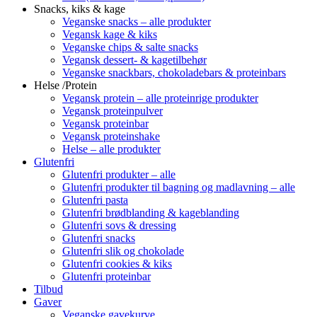
Snacks, kiks & kage
Veganske snacks – alle produkter
Vegansk kage & kiks
Veganske chips & salte snacks
Vegansk dessert- & kagetilbehør
Veganske snackbars, chokoladebars & proteinbars
Helse /Protein
Vegansk protein – alle proteinrige produkter
Vegansk proteinpulver
Vegansk proteinbar
Vegansk proteinshake
Helse – alle produkter
Glutenfri
Glutenfri produkter – alle
Glutenfri produkter til bagning og madlavning – alle
Glutenfri pasta
Glutenfri brødblanding & kageblanding
Glutenfri sovs & dressing
Glutenfri snacks
Glutenfri slik og chokolade
Glutenfri cookies & kiks
Glutenfri proteinbar
Tilbud
Gaver
Veganske gavekurve