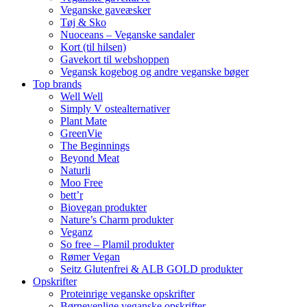
Veganske gaveæsker
Tøj & Sko
Nuoceans – Veganske sandaler
Kort (til hilsen)
Gavekort til webshoppen
Vegansk kogebog og andre veganske bøger
Top brands
Well Well
Simply V ostealternativer
Plant Mate
GreenVie
The Beginnings
Beyond Meat
Naturli
Moo Free
bett’r
Biovegan produkter
Nature’s Charm produkter
Veganz
So free – Plamil produkter
Rømer Vegan
Seitz Glutenfrei & ALB GOLD produkter
Opskrifter
Proteinrige veganske opskrifter
Børnevenlige veganske opskrifter