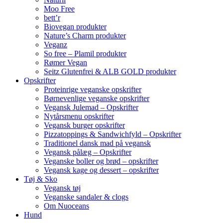
Moo Free
bett’r
Biovegan produkter
Nature’s Charm produkter
Veganz
So free – Plamil produkter
Rømer Vegan
Seitz Glutenfrei & ALB GOLD produkter
Opskrifter
Proteinrige veganske opskrifter
Børnevenlige veganske opskrifter
Vegansk Julemad – Opskrifter
Nytårsmenu opskrifter
Vegansk burger opskrifter
Pizzatoppings & Sandwichfyld – Opskrifter
Traditionel dansk mad på vegansk
Vegansk pålæg – Opskrifter
Veganske boller og brød – opskrifter
Vegansk kage og dessert – opskrifter
Tøj & Sko
Vegansk tøj
Veganske sandaler & clogs
Om Nuoceans
Hund