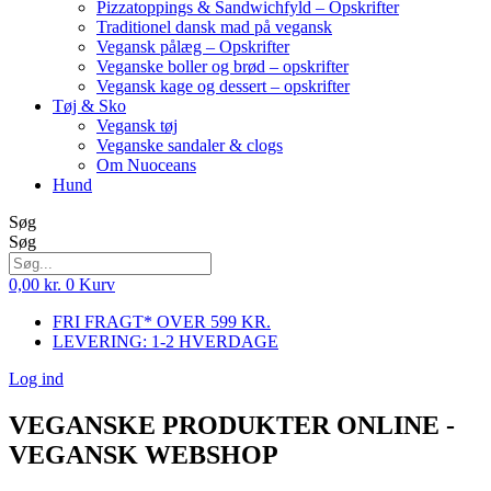
Pizzatoppings & Sandwichfyld – Opskrifter
Traditionel dansk mad på vegansk
Vegansk pålæg – Opskrifter
Veganske boller og brød – opskrifter
Vegansk kage og dessert – opskrifter
Tøj & Sko
Vegansk tøj
Veganske sandaler & clogs
Om Nuoceans
Hund
Søg
Søg
0,00
kr.
0
Kurv
FRI FRAGT* OVER 599 KR.
LEVERING: 1-2 HVERDAGE
Log ind
VEGANSKE PRODUKTER ONLINE -
VEGANSK WEBSHOP