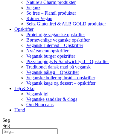
Nature’s Charm produkter
Veganz
So free – Plamil produkter
Rømer Vegan
Seitz Glutenfrei & ALB GOLD produkter
Opskrifter
Proteinrige veganske opskrifter
Børnevenlige veganske opskrifter
Vegansk Julemad – Opskrifter
Nytårsmenu opskrifter
Vegansk burger opskrifter
Pizzatoppings & Sandwichfyld – Opskrifter
Traditionel dansk mad på vegansk
Vegansk pålæg – Opskrifter
Veganske boller og brød – opskrifter
Vegansk kage og dessert – opskrifter
Tøj & Sko
Vegansk tøj
Veganske sandaler & clogs
Om Nuoceans
Hund
Søg
Søg