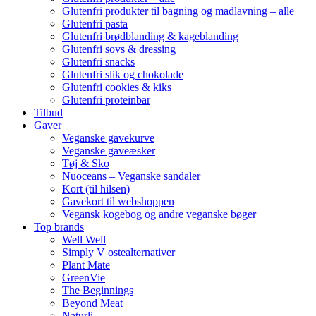
Glutenfri produkter til bagning og madlavning – alle
Glutenfri pasta
Glutenfri brødblanding & kageblanding
Glutenfri sovs & dressing
Glutenfri snacks
Glutenfri slik og chokolade
Glutenfri cookies & kiks
Glutenfri proteinbar
Tilbud
Gaver
Veganske gavekurve
Veganske gaveæsker
Tøj & Sko
Nuoceans – Veganske sandaler
Kort (til hilsen)
Gavekort til webshoppen
Vegansk kogebog og andre veganske bøger
Top brands
Well Well
Simply V ostealternativer
Plant Mate
GreenVie
The Beginnings
Beyond Meat
Naturli