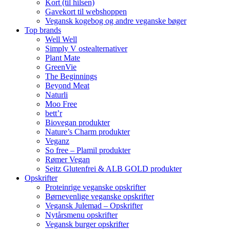
Kort (til hilsen)
Gavekort til webshoppen
Vegansk kogebog og andre veganske bøger
Top brands
Well Well
Simply V ostealternativer
Plant Mate
GreenVie
The Beginnings
Beyond Meat
Naturli
Moo Free
bett’r
Biovegan produkter
Nature’s Charm produkter
Veganz
So free – Plamil produkter
Rømer Vegan
Seitz Glutenfrei & ALB GOLD produkter
Opskrifter
Proteinrige veganske opskrifter
Børnevenlige veganske opskrifter
Vegansk Julemad – Opskrifter
Nytårsmenu opskrifter
Vegansk burger opskrifter