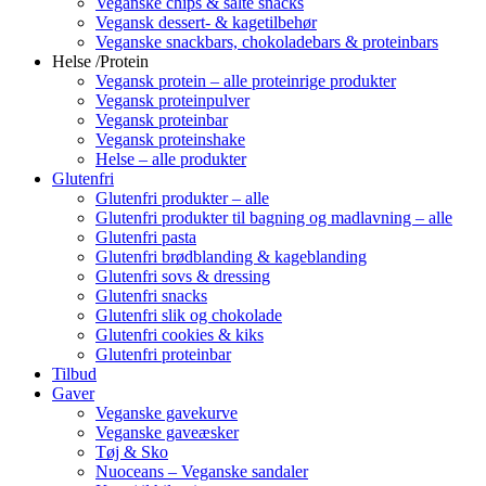
Veganske chips & salte snacks
Vegansk dessert- & kagetilbehør
Veganske snackbars, chokoladebars & proteinbars
Helse /Protein
Vegansk protein – alle proteinrige produkter
Vegansk proteinpulver
Vegansk proteinbar
Vegansk proteinshake
Helse – alle produkter
Glutenfri
Glutenfri produkter – alle
Glutenfri produkter til bagning og madlavning – alle
Glutenfri pasta
Glutenfri brødblanding & kageblanding
Glutenfri sovs & dressing
Glutenfri snacks
Glutenfri slik og chokolade
Glutenfri cookies & kiks
Glutenfri proteinbar
Tilbud
Gaver
Veganske gavekurve
Veganske gaveæsker
Tøj & Sko
Nuoceans – Veganske sandaler