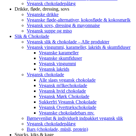
Vegansk chokoladepålæg
Drikke, fløde, dressing, sovs
Veganske drikke
Veganske fløde-alternativer, kokosfløde & kokosmælk
Vegansk sovs, dressing & mayonnaise
Vegansk suppe og miso
Slik & Chokolade
Vegansk slik & chokolade – Alle produkter
Vegansk vingummi, karameller, lakrids & skumfiduser
Veganske karameller
Veganske skumfiduser
Vegansk vingummi
Vegansk lakrids
Vegansk chokolade
Alle slags vegansk chokolade
Vegansk m!lkechokolade
Vegansk hvid chokolade
Vegansk Mørk Chokolade
Sukkerfri Vegansk Chokolade
Vegansk Overtrækschokolade
Veganske chokoladebars mv.
Børnevenligt & individuelt indpakket vegansk slik
Vegansk chokoladepålæg
Bars (chokolade, müsli, protein)
Snacks, kiks & kage