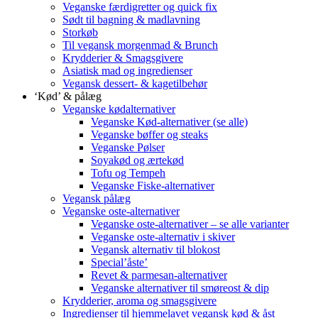
Veganske færdigretter og quick fix
Sødt til bagning & madlavning
Storkøb
Til vegansk morgenmad & Brunch
Krydderier & Smagsgivere
Asiatisk mad og ingredienser
Vegansk dessert- & kagetilbehør
‘Kød’ & pålæg
Veganske kødalternativer
Veganske Kød-alternativer (se alle)
Veganske bøffer og steaks
Veganske Pølser
Soyakød og ærtekød
Tofu og Tempeh
Veganske Fiske-alternativer
Vegansk pålæg
Veganske oste-alternativer
Veganske oste-alternativer – se alle varianter
Veganske oste-alternativ i skiver
Vegansk alternativ til blokost
Special’åste’
Revet & parmesan-alternativer
Veganske alternativer til smøreost & dip
Krydderier, aroma og smagsgivere
Ingredienser til hjemmelavet vegansk kød & åst