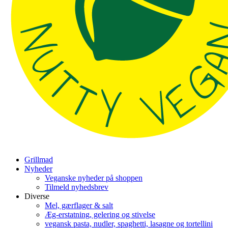
Grillmad
Nyheder
Veganske nyheder på shoppen
Tilmeld nyhedsbrev
Diverse
Mel, gærflager & salt
Æg-erstatning, gelering og stivelse
vegansk pasta, nudler, spaghetti, lasagne og tortellini