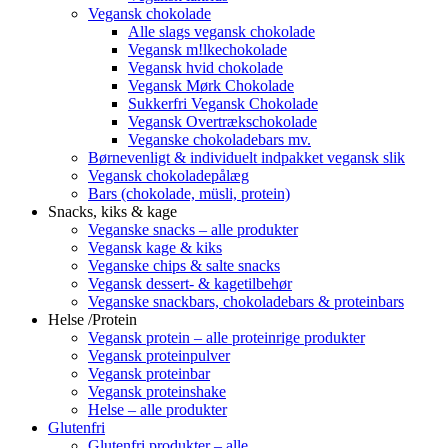
Vegansk chokolade
Alle slags vegansk chokolade
Vegansk m!lkechokolade
Vegansk hvid chokolade
Vegansk Mørk Chokolade
Sukkerfri Vegansk Chokolade
Vegansk Overtrækschokolade
Veganske chokoladebars mv.
Børnevenligt & individuelt indpakket vegansk slik
Vegansk chokoladepålæg
Bars (chokolade, müsli, protein)
Snacks, kiks & kage
Veganske snacks – alle produkter
Vegansk kage & kiks
Veganske chips & salte snacks
Vegansk dessert- & kagetilbehør
Veganske snackbars, chokoladebars & proteinbars
Helse /Protein
Vegansk protein – alle proteinrige produkter
Vegansk proteinpulver
Vegansk proteinbar
Vegansk proteinshake
Helse – alle produkter
Glutenfri
Glutenfri produkter – alle