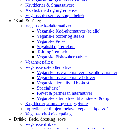
Krydderier & Smagsgivere
Asiatisk mad og ingredienser
Vegansk dessert- & kagetilbehør
‘Kød’ & pålæg
Veganske kødalternativer
Veganske Kød-alternativer (se alle)
Veganske bøffer og steaks
Veganske Pølser
Soyakød og ærtekød
Tofu og Tempeh
Veganske Fiske-alternativer
Vegansk pålæg
Veganske oste-alternativer
Veganske oste-alternativer – se alle varianter
Veganske oste-alternativ i skiver
Vegansk alternativ til blokost
Special’åste’
Revet & parmesan-alternativer
Veganske alternativer til smøreost & dip
Krydderier, aroma og smagsgivere
Ingredienser til hjemmelavet vegansk kød & åst
Vegansk chokoladepålæg
Drikke, fløde, dressing, sovs
Veganske drikke