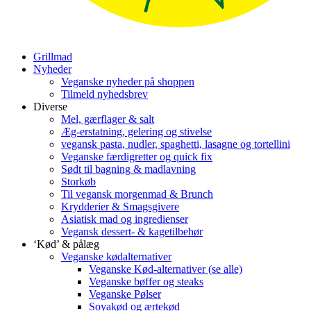
Grillmad
Nyheder
Veganske nyheder på shoppen
Tilmeld nyhedsbrev
Diverse
Mel, gærflager & salt
Æg-erstatning, gelering og stivelse
vegansk pasta, nudler, spaghetti, lasagne og tortellini
Veganske færdigretter og quick fix
Sødt til bagning & madlavning
Storkøb
Til vegansk morgenmad & Brunch
Krydderier & Smagsgivere
Asiatisk mad og ingredienser
Vegansk dessert- & kagetilbehør
‘Kød’ & pålæg
Veganske kødalternativer
Veganske Kød-alternativer (se alle)
Veganske bøffer og steaks
Veganske Pølser
Soyakød og ærtekød