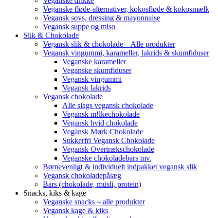
Veganske drikke
Veganske fløde-alternativer, kokosfløde & kokosmælk
Vegansk sovs, dressing & mayonnaise
Vegansk suppe og miso
Slik & Chokolade
Vegansk slik & chokolade – Alle produkter
Vegansk vingummi, karameller, lakrids & skumfiduser
Veganske karameller
Veganske skumfiduser
Vegansk vingummi
Vegansk lakrids
Vegansk chokolade
Alle slags vegansk chokolade
Vegansk m!lkechokolade
Vegansk hvid chokolade
Vegansk Mørk Chokolade
Sukkerfri Vegansk Chokolade
Vegansk Overtrækschokolade
Veganske chokoladebars mv.
Børnevenligt & individuelt indpakket vegansk slik
Vegansk chokoladepålæg
Bars (chokolade, müsli, protein)
Snacks, kiks & kage
Veganske snacks – alle produkter
Vegansk kage & kiks