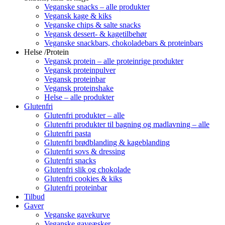
Veganske snacks – alle produkter
Vegansk kage & kiks
Veganske chips & salte snacks
Vegansk dessert- & kagetilbehør
Veganske snackbars, chokoladebars & proteinbars
Helse /Protein
Vegansk protein – alle proteinrige produkter
Vegansk proteinpulver
Vegansk proteinbar
Vegansk proteinshake
Helse – alle produkter
Glutenfri
Glutenfri produkter – alle
Glutenfri produkter til bagning og madlavning – alle
Glutenfri pasta
Glutenfri brødblanding & kageblanding
Glutenfri sovs & dressing
Glutenfri snacks
Glutenfri slik og chokolade
Glutenfri cookies & kiks
Glutenfri proteinbar
Tilbud
Gaver
Veganske gavekurve
Veganske gaveæsker