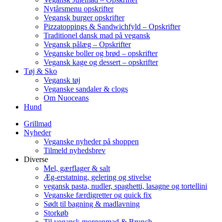
Nytårsmenu opskrifter
Vegansk burger opskrifter
Pizzatoppings & Sandwichfyld – Opskrifter
Traditionel dansk mad på vegansk
Vegansk pålæg – Opskrifter
Veganske boller og brød – opskrifter
Vegansk kage og dessert – opskrifter
Tøj & Sko
Vegansk tøj
Veganske sandaler & clogs
Om Nuoceans
Hund
Grillmad
Nyheder
Veganske nyheder på shoppen
Tilmeld nyhedsbrev
Diverse
Mel, gærflager & salt
Æg-erstatning, gelering og stivelse
vegansk pasta, nudler, spaghetti, lasagne og tortellini
Veganske færdigretter og quick fix
Sødt til bagning & madlavning
Storkøb
Til vegansk morgenmad & Brunch