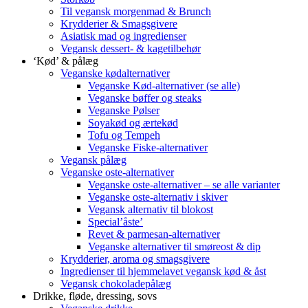
Til vegansk morgenmad & Brunch
Krydderier & Smagsgivere
Asiatisk mad og ingredienser
Vegansk dessert- & kagetilbehør
‘Kød’ & pålæg
Veganske kødalternativer
Veganske Kød-alternativer (se alle)
Veganske bøffer og steaks
Veganske Pølser
Soyakød og ærtekød
Tofu og Tempeh
Veganske Fiske-alternativer
Vegansk pålæg
Veganske oste-alternativer
Veganske oste-alternativer – se alle varianter
Veganske oste-alternativ i skiver
Vegansk alternativ til blokost
Special’åste’
Revet & parmesan-alternativer
Veganske alternativer til smøreost & dip
Krydderier, aroma og smagsgivere
Ingredienser til hjemmelavet vegansk kød & åst
Vegansk chokoladepålæg
Drikke, fløde, dressing, sovs