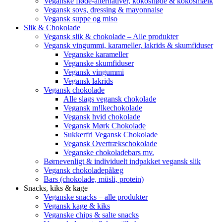
Veganske fløde-alternativer, kokosfløde & kokosmælk
Vegansk sovs, dressing & mayonnaise
Vegansk suppe og miso
Slik & Chokolade
Vegansk slik & chokolade – Alle produkter
Vegansk vingummi, karameller, lakrids & skumfiduser
Veganske karameller
Veganske skumfiduser
Vegansk vingummi
Vegansk lakrids
Vegansk chokolade
Alle slags vegansk chokolade
Vegansk m!lkechokolade
Vegansk hvid chokolade
Vegansk Mørk Chokolade
Sukkerfri Vegansk Chokolade
Vegansk Overtrækschokolade
Veganske chokoladebars mv.
Børnevenligt & individuelt indpakket vegansk slik
Vegansk chokoladepålæg
Bars (chokolade, müsli, protein)
Snacks, kiks & kage
Veganske snacks – alle produkter
Vegansk kage & kiks
Veganske chips & salte snacks