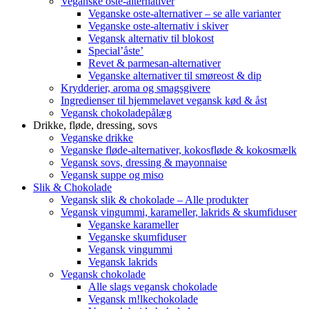
Veganske oste-alternativer
Veganske oste-alternativer – se alle varianter
Veganske oste-alternativ i skiver
Vegansk alternativ til blokost
Special’åste’
Revet & parmesan-alternativer
Veganske alternativer til smøreost & dip
Krydderier, aroma og smagsgivere
Ingredienser til hjemmelavet vegansk kød & åst
Vegansk chokoladepålæg
Drikke, fløde, dressing, sovs
Veganske drikke
Veganske fløde-alternativer, kokosfløde & kokosmælk
Vegansk sovs, dressing & mayonnaise
Vegansk suppe og miso
Slik & Chokolade
Vegansk slik & chokolade – Alle produkter
Vegansk vingummi, karameller, lakrids & skumfiduser
Veganske karameller
Veganske skumfiduser
Vegansk vingummi
Vegansk lakrids
Vegansk chokolade
Alle slags vegansk chokolade
Vegansk m!lkechokolade