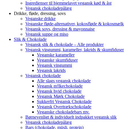
Ingredienser til hjemmelavet vegansk kød & åst
Vegansk chokoladepålæg
Drikke, fløde, dressing, sovs
Veganske drikke
Veganske fløde-alternativer, kokosfløde & kokosmælk
Vegansk sovs, dressing & mayonnaise
Vegansk suppe og miso
Slik & Chokolade
Vegansk slik & chokolade – Alle produkter
Vegansk vingummi, karameller, lakrids & skumfiduser
Veganske karameller
Veganske skumfiduser
Vegansk vingummi
Vegansk lakrids
Vegansk chokolade
Alle slags vegansk chokolade
Vegansk m!lkechokolade
Vegansk hvid chokolade
Vegansk Mørk Chokolade
Sukkerfri Vegansk Chokolade
Vegansk Overtrækschokolade
Veganske chokoladebars mv.
Børnevenligt & individuelt indpakket vegansk slik
Vegansk chokoladepålæg
Bars (chokolade, müsli, protein)