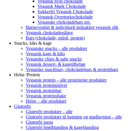
Vegansk hvid chokolade
Vegansk Mørk Chokolade
Sukkerfri Vegansk Chokolade
Vegansk Overtrækschokolade
Veganske chokoladebars mv.
Børnevenligt & individuelt indpakket vegansk slik
Vegansk chokoladepålæg
Bars (chokolade, müsli, protein)
Snacks, kiks & kage
Veganske snacks – alle produkter
Vegansk kage & kiks
Veganske chips & salte snacks
Vegansk dessert- & kagetilbehør
Veganske snackbars, chokoladebars & proteinbars
Helse /Protein
Vegansk protein – alle proteinrige produkter
Vegansk proteinpulver
Vegansk proteinbar
Vegansk proteinshake
Helse – alle produkter
Glutenfri
Glutenfri produkter – alle
Glutenfri produkter til bagning og madlavning – alle
Glutenfri pasta
Glutenfri brødblanding & kageblanding