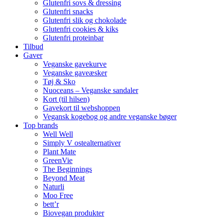
Glutenfri sovs & dressing
Glutenfri snacks
Glutenfri slik og chokolade
Glutenfri cookies & kiks
Glutenfri proteinbar
Tilbud
Gaver
Veganske gavekurve
Veganske gaveæsker
Tøj & Sko
Nuoceans – Veganske sandaler
Kort (til hilsen)
Gavekort til webshoppen
Vegansk kogebog og andre veganske bøger
Top brands
Well Well
Simply V ostealternativer
Plant Mate
GreenVie
The Beginnings
Beyond Meat
Naturli
Moo Free
bett’r
Biovegan produkter