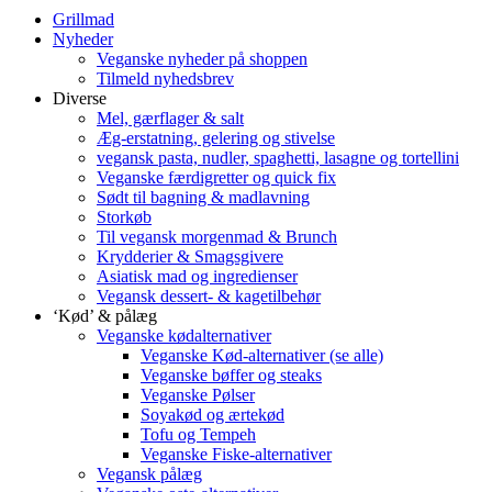
Grillmad
Nyheder
Veganske nyheder på shoppen
Tilmeld nyhedsbrev
Diverse
Mel, gærflager & salt
Æg-erstatning, gelering og stivelse
vegansk pasta, nudler, spaghetti, lasagne og tortellini
Veganske færdigretter og quick fix
Sødt til bagning & madlavning
Storkøb
Til vegansk morgenmad & Brunch
Krydderier & Smagsgivere
Asiatisk mad og ingredienser
Vegansk dessert- & kagetilbehør
‘Kød’ & pålæg
Veganske kødalternativer
Veganske Kød-alternativer (se alle)
Veganske bøffer og steaks
Veganske Pølser
Soyakød og ærtekød
Tofu og Tempeh
Veganske Fiske-alternativer
Vegansk pålæg