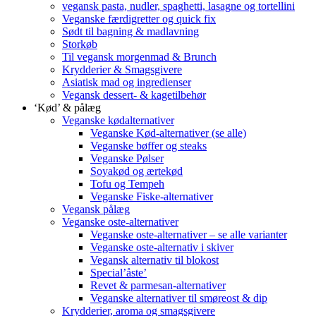
vegansk pasta, nudler, spaghetti, lasagne og tortellini
Veganske færdigretter og quick fix
Sødt til bagning & madlavning
Storkøb
Til vegansk morgenmad & Brunch
Krydderier & Smagsgivere
Asiatisk mad og ingredienser
Vegansk dessert- & kagetilbehør
‘Kød’ & pålæg
Veganske kødalternativer
Veganske Kød-alternativer (se alle)
Veganske bøffer og steaks
Veganske Pølser
Soyakød og ærtekød
Tofu og Tempeh
Veganske Fiske-alternativer
Vegansk pålæg
Veganske oste-alternativer
Veganske oste-alternativer – se alle varianter
Veganske oste-alternativ i skiver
Vegansk alternativ til blokost
Special’åste’
Revet & parmesan-alternativer
Veganske alternativer til smøreost & dip
Krydderier, aroma og smagsgivere