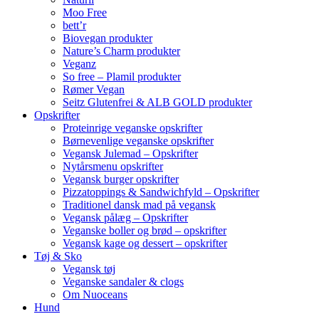
Moo Free
bett’r
Biovegan produkter
Nature’s Charm produkter
Veganz
So free – Plamil produkter
Rømer Vegan
Seitz Glutenfrei & ALB GOLD produkter
Opskrifter
Proteinrige veganske opskrifter
Børnevenlige veganske opskrifter
Vegansk Julemad – Opskrifter
Nytårsmenu opskrifter
Vegansk burger opskrifter
Pizzatoppings & Sandwichfyld – Opskrifter
Traditionel dansk mad på vegansk
Vegansk pålæg – Opskrifter
Veganske boller og brød – opskrifter
Vegansk kage og dessert – opskrifter
Tøj & Sko
Vegansk tøj
Veganske sandaler & clogs
Om Nuoceans
Hund