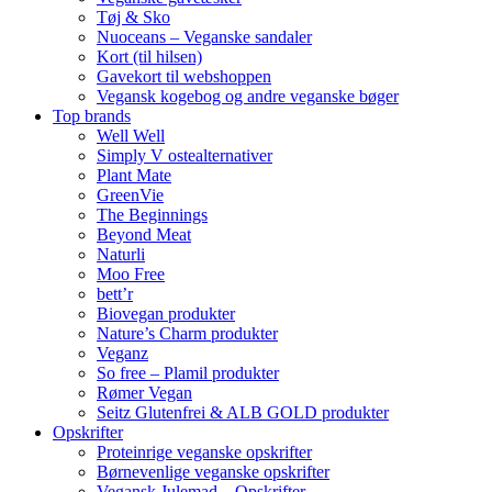
Tøj & Sko
Nuoceans – Veganske sandaler
Kort (til hilsen)
Gavekort til webshoppen
Vegansk kogebog og andre veganske bøger
Top brands
Well Well
Simply V ostealternativer
Plant Mate
GreenVie
The Beginnings
Beyond Meat
Naturli
Moo Free
bett’r
Biovegan produkter
Nature’s Charm produkter
Veganz
So free – Plamil produkter
Rømer Vegan
Seitz Glutenfrei & ALB GOLD produkter
Opskrifter
Proteinrige veganske opskrifter
Børnevenlige veganske opskrifter
Vegansk Julemad – Opskrifter