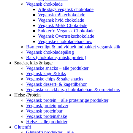
Vegansk chokolade
Alle slags vegansk chokolade
Vegansk m!lkechokolade
Vegansk hvid chokolade
Vegansk Mørk Chokolade
Sukkerfri Vegansk Chokolade
Vegansk Overtrækschokolade
Veganske chokoladebars mv.
Børnevenligt & individuelt indpakket vegansk slik
Vegansk chokoladepålæg
Bars (chokolade, müsli, protein)
Snacks, kiks & kage
Veganske snacks – alle produkter
Vegansk kage & kiks
Veganske chips & salte snacks
Vegansk dessert- & kagetilbehør
Veganske snackbars, chokoladebars & proteinbars
Helse /Protein
Vegansk protein – alle proteinrige produkter
Vegansk proteinpulver
Vegansk proteinbar
Vegansk proteinshake
Helse – alle produkter
Glutenfri
Glutenfri produkter – alle