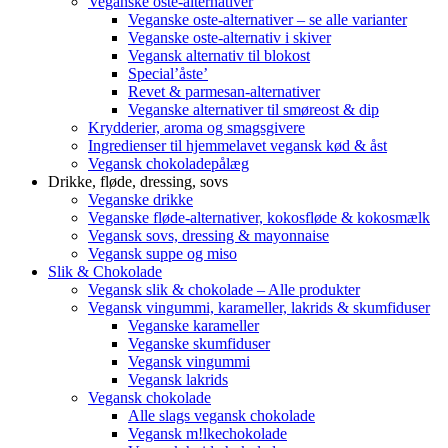
Veganske oste-alternativer
Veganske oste-alternativer – se alle varianter
Veganske oste-alternativ i skiver
Vegansk alternativ til blokost
Special’åste’
Revet & parmesan-alternativer
Veganske alternativer til smøreost & dip
Krydderier, aroma og smagsgivere
Ingredienser til hjemmelavet vegansk kød & åst
Vegansk chokoladepålæg
Drikke, fløde, dressing, sovs
Veganske drikke
Veganske fløde-alternativer, kokosfløde & kokosmælk
Vegansk sovs, dressing & mayonnaise
Vegansk suppe og miso
Slik & Chokolade
Vegansk slik & chokolade – Alle produkter
Vegansk vingummi, karameller, lakrids & skumfiduser
Veganske karameller
Veganske skumfiduser
Vegansk vingummi
Vegansk lakrids
Vegansk chokolade
Alle slags vegansk chokolade
Vegansk m!lkechokolade