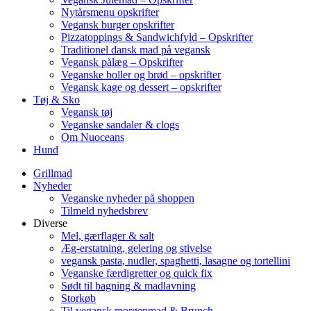
Nytårsmenu opskrifter
Vegansk burger opskrifter
Pizzatoppings & Sandwichfyld – Opskrifter
Traditionel dansk mad på vegansk
Vegansk pålæg – Opskrifter
Veganske boller og brød – opskrifter
Vegansk kage og dessert – opskrifter
Tøj & Sko
Vegansk tøj
Veganske sandaler & clogs
Om Nuoceans
Hund
Grillmad
Nyheder
Veganske nyheder på shoppen
Tilmeld nyhedsbrev
Diverse
Mel, gærflager & salt
Æg-erstatning, gelering og stivelse
vegansk pasta, nudler, spaghetti, lasagne og tortellini
Veganske færdigretter og quick fix
Sødt til bagning & madlavning
Storkøb
Til vegansk morgenmad & Brunch