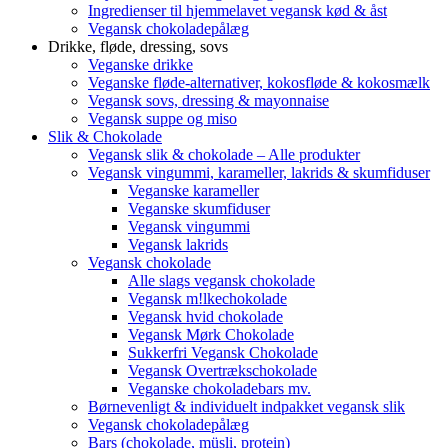
Ingredienser til hjemmelavet vegansk kød & åst
Vegansk chokoladepålæg
Drikke, fløde, dressing, sovs
Veganske drikke
Veganske fløde-alternativer, kokosfløde & kokosmælk
Vegansk sovs, dressing & mayonnaise
Vegansk suppe og miso
Slik & Chokolade
Vegansk slik & chokolade – Alle produkter
Vegansk vingummi, karameller, lakrids & skumfiduser
Veganske karameller
Veganske skumfiduser
Vegansk vingummi
Vegansk lakrids
Vegansk chokolade
Alle slags vegansk chokolade
Vegansk m!lkechokolade
Vegansk hvid chokolade
Vegansk Mørk Chokolade
Sukkerfri Vegansk Chokolade
Vegansk Overtrækschokolade
Veganske chokoladebars mv.
Børnevenligt & individuelt indpakket vegansk slik
Vegansk chokoladepålæg
Bars (chokolade, müsli, protein)