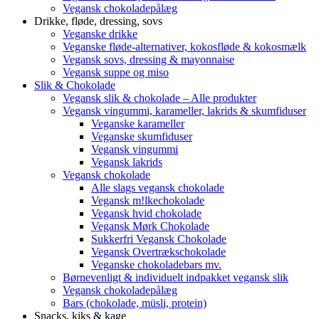
Vegansk chokoladepålæg
Drikke, fløde, dressing, sovs
Veganske drikke
Veganske fløde-alternativer, kokosfløde & kokosmælk
Vegansk sovs, dressing & mayonnaise
Vegansk suppe og miso
Slik & Chokolade
Vegansk slik & chokolade – Alle produkter
Vegansk vingummi, karameller, lakrids & skumfiduser
Veganske karameller
Veganske skumfiduser
Vegansk vingummi
Vegansk lakrids
Vegansk chokolade
Alle slags vegansk chokolade
Vegansk m!lkechokolade
Vegansk hvid chokolade
Vegansk Mørk Chokolade
Sukkerfri Vegansk Chokolade
Vegansk Overtrækschokolade
Veganske chokoladebars mv.
Børnevenligt & individuelt indpakket vegansk slik
Vegansk chokoladepålæg
Bars (chokolade, müsli, protein)
Snacks, kiks & kage