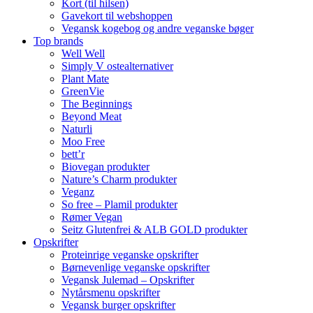
Kort (til hilsen)
Gavekort til webshoppen
Vegansk kogebog og andre veganske bøger
Top brands
Well Well
Simply V ostealternativer
Plant Mate
GreenVie
The Beginnings
Beyond Meat
Naturli
Moo Free
bett’r
Biovegan produkter
Nature’s Charm produkter
Veganz
So free – Plamil produkter
Rømer Vegan
Seitz Glutenfrei & ALB GOLD produkter
Opskrifter
Proteinrige veganske opskrifter
Børnevenlige veganske opskrifter
Vegansk Julemad – Opskrifter
Nytårsmenu opskrifter
Vegansk burger opskrifter