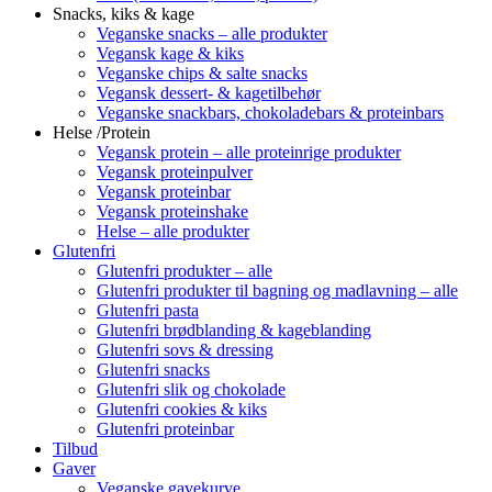
Snacks, kiks & kage
Veganske snacks – alle produkter
Vegansk kage & kiks
Veganske chips & salte snacks
Vegansk dessert- & kagetilbehør
Veganske snackbars, chokoladebars & proteinbars
Helse /Protein
Vegansk protein – alle proteinrige produkter
Vegansk proteinpulver
Vegansk proteinbar
Vegansk proteinshake
Helse – alle produkter
Glutenfri
Glutenfri produkter – alle
Glutenfri produkter til bagning og madlavning – alle
Glutenfri pasta
Glutenfri brødblanding & kageblanding
Glutenfri sovs & dressing
Glutenfri snacks
Glutenfri slik og chokolade
Glutenfri cookies & kiks
Glutenfri proteinbar
Tilbud
Gaver
Veganske gavekurve