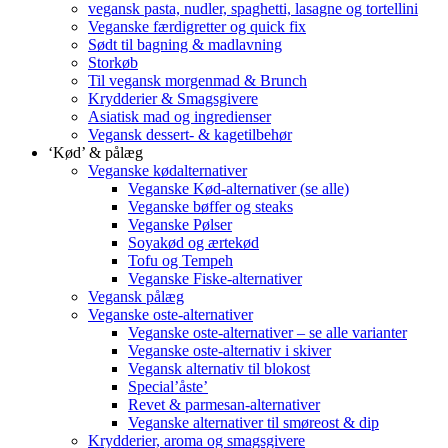
vegansk pasta, nudler, spaghetti, lasagne og tortellini
Veganske færdigretter og quick fix
Sødt til bagning & madlavning
Storkøb
Til vegansk morgenmad & Brunch
Krydderier & Smagsgivere
Asiatisk mad og ingredienser
Vegansk dessert- & kagetilbehør
‘Kød’ & pålæg
Veganske kødalternativer
Veganske Kød-alternativer (se alle)
Veganske bøffer og steaks
Veganske Pølser
Soyakød og ærtekød
Tofu og Tempeh
Veganske Fiske-alternativer
Vegansk pålæg
Veganske oste-alternativer
Veganske oste-alternativer – se alle varianter
Veganske oste-alternativ i skiver
Vegansk alternativ til blokost
Special’åste’
Revet & parmesan-alternativer
Veganske alternativer til smøreost & dip
Krydderier, aroma og smagsgivere