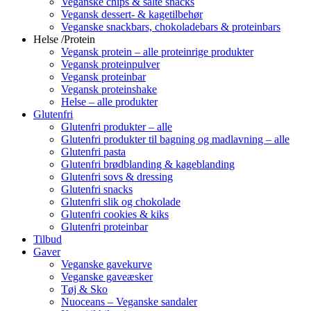
Veganske chips & salte snacks
Vegansk dessert- & kagetilbehør
Veganske snackbars, chokoladebars & proteinbars
Helse /Protein
Vegansk protein – alle proteinrige produkter
Vegansk proteinpulver
Vegansk proteinbar
Vegansk proteinshake
Helse – alle produkter
Glutenfri
Glutenfri produkter – alle
Glutenfri produkter til bagning og madlavning – alle
Glutenfri pasta
Glutenfri brødblanding & kageblanding
Glutenfri sovs & dressing
Glutenfri snacks
Glutenfri slik og chokolade
Glutenfri cookies & kiks
Glutenfri proteinbar
Tilbud
Gaver
Veganske gavekurve
Veganske gaveæsker
Tøj & Sko
Nuoceans – Veganske sandaler