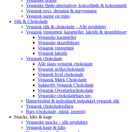
Veganske drikke
Veganske fløde-alternativer, kokosfløde & kokosmælk
Vegansk sovs, dressing & mayonnaise
Vegansk suppe og miso
Slik & Chokolade
Vegansk slik & chokolade – Alle produkter
Vegansk vingummi, karameller, lakrids & skumfiduser
Veganske karameller
Veganske skumfiduser
Vegansk vingummi
Vegansk lakrids
Vegansk chokolade
Alle slags vegansk chokolade
Vegansk m!lkechokolade
Vegansk hvid chokolade
Vegansk Mørk Chokolade
Sukkerfri Vegansk Chokolade
Vegansk Overtrækschokolade
Veganske chokoladebars mv.
Børnevenligt & individuelt indpakket vegansk slik
Vegansk chokoladepålæg
Bars (chokolade, müsli, protein)
Snacks, kiks & kage
Veganske snacks – alle produkter
Vegansk kage & kiks