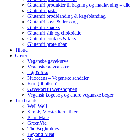
Glutenfri produkter til bagning og madlavning – alle
Glutenfri pasta
Glutenfri brødblanding & kageblanding
Glutenfri sovs & dressing
Glutenfri snacks
Glutenfri slik og chokolade
Glutenfri cookies & kiks
Glutenfri proteinbar
Tilbud
Gaver
Veganske gavekurve
Veganske gaveæsker
Tøj & Sko
Nuoceans – Veganske sandaler
Kort (til hilsen)
Gavekort til webshoppen
Vegansk kogebog og andre veganske bøger
Top brands
Well Well
Simply V ostealternativer
Plant Mate
GreenVie
The Beginnings
Beyond Meat
Naturli