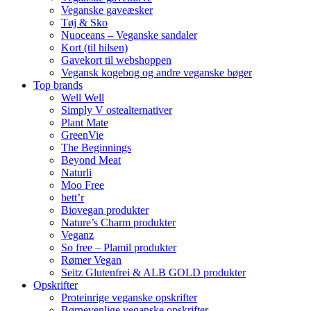
Veganske gaveæsker
Tøj & Sko
Nuoceans – Veganske sandaler
Kort (til hilsen)
Gavekort til webshoppen
Vegansk kogebog og andre veganske bøger
Top brands
Well Well
Simply V ostealternativer
Plant Mate
GreenVie
The Beginnings
Beyond Meat
Naturli
Moo Free
bett’r
Biovegan produkter
Nature’s Charm produkter
Veganz
So free – Plamil produkter
Rømer Vegan
Seitz Glutenfrei & ALB GOLD produkter
Opskrifter
Proteinrige veganske opskrifter
Børnevenlige veganske opskrifter