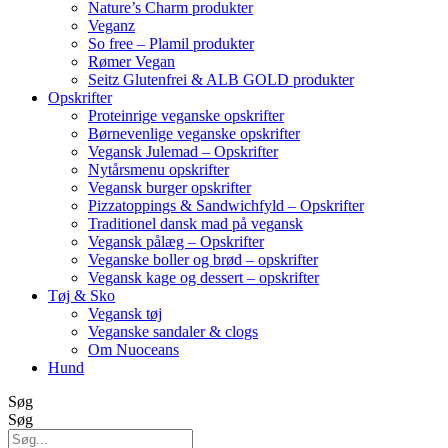
Nature’s Charm produkter
Veganz
So free – Plamil produkter
Rømer Vegan
Seitz Glutenfrei & ALB GOLD produkter
Opskrifter
Proteinrige veganske opskrifter
Børnevenlige veganske opskrifter
Vegansk Julemad – Opskrifter
Nytårsmenu opskrifter
Vegansk burger opskrifter
Pizzatoppings & Sandwichfyld – Opskrifter
Traditionel dansk mad på vegansk
Vegansk pålæg – Opskrifter
Veganske boller og brød – opskrifter
Vegansk kage og dessert – opskrifter
Tøj & Sko
Vegansk tøj
Veganske sandaler & clogs
Om Nuoceans
Hund
Søg
Søg