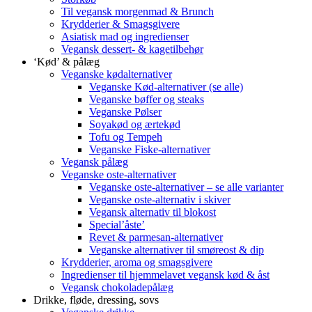
Til vegansk morgenmad & Brunch
Krydderier & Smagsgivere
Asiatisk mad og ingredienser
Vegansk dessert- & kagetilbehør
‘Kød’ & pålæg
Veganske kødalternativer
Veganske Kød-alternativer (se alle)
Veganske bøffer og steaks
Veganske Pølser
Soyakød og ærtekød
Tofu og Tempeh
Veganske Fiske-alternativer
Vegansk pålæg
Veganske oste-alternativer
Veganske oste-alternativer – se alle varianter
Veganske oste-alternativ i skiver
Vegansk alternativ til blokost
Special’åste’
Revet & parmesan-alternativer
Veganske alternativer til smøreost & dip
Krydderier, aroma og smagsgivere
Ingredienser til hjemmelavet vegansk kød & åst
Vegansk chokoladepålæg
Drikke, fløde, dressing, sovs