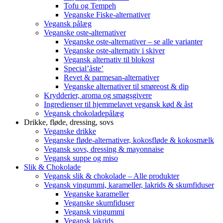
Tofu og Tempeh
Veganske Fiske-alternativer
Vegansk pålæg
Veganske oste-alternativer
Veganske oste-alternativer – se alle varianter
Veganske oste-alternativ i skiver
Vegansk alternativ til blokost
Special’åste’
Revet & parmesan-alternativer
Veganske alternativer til smøreost & dip
Krydderier, aroma og smagsgivere
Ingredienser til hjemmelavet vegansk kød & åst
Vegansk chokoladepålæg
Drikke, fløde, dressing, sovs
Veganske drikke
Veganske fløde-alternativer, kokosfløde & kokosmælk
Vegansk sovs, dressing & mayonnaise
Vegansk suppe og miso
Slik & Chokolade
Vegansk slik & chokolade – Alle produkter
Vegansk vingummi, karameller, lakrids & skumfiduser
Veganske karameller
Veganske skumfiduser
Vegansk vingummi
Vegansk lakrids