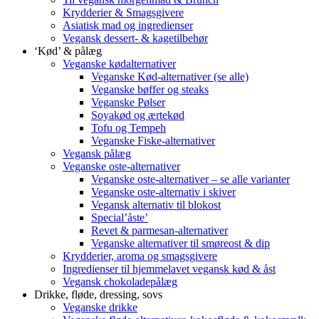
Krydderier & Smagsgivere
Asiatisk mad og ingredienser
Vegansk dessert- & kagetilbehør
‘Kød’ & pålæg
Veganske kødalternativer
Veganske Kød-alternativer (se alle)
Veganske bøffer og steaks
Veganske Pølser
Soyakød og ærtekød
Tofu og Tempeh
Veganske Fiske-alternativer
Vegansk pålæg
Veganske oste-alternativer
Veganske oste-alternativer – se alle varianter
Veganske oste-alternativ i skiver
Vegansk alternativ til blokost
Special’åste’
Revet & parmesan-alternativer
Veganske alternativer til smøreost & dip
Krydderier, aroma og smagsgivere
Ingredienser til hjemmelavet vegansk kød & åst
Vegansk chokoladepålæg
Drikke, fløde, dressing, sovs
Veganske drikke