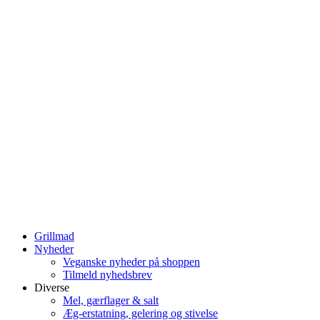
Grillmad
Nyheder
Veganske nyheder på shoppen
Tilmeld nyhedsbrev
Diverse
Mel, gærflager & salt
Æg-erstatning, gelering og stivelse