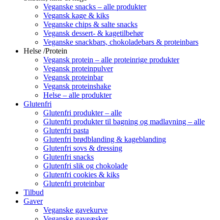
Veganske snacks – alle produkter
Vegansk kage & kiks
Veganske chips & salte snacks
Vegansk dessert- & kagetilbehør
Veganske snackbars, chokoladebars & proteinbars
Helse /Protein
Vegansk protein – alle proteinrige produkter
Vegansk proteinpulver
Vegansk proteinbar
Vegansk proteinshake
Helse – alle produkter
Glutenfri
Glutenfri produkter – alle
Glutenfri produkter til bagning og madlavning – alle
Glutenfri pasta
Glutenfri brødblanding & kageblanding
Glutenfri sovs & dressing
Glutenfri snacks
Glutenfri slik og chokolade
Glutenfri cookies & kiks
Glutenfri proteinbar
Tilbud
Gaver
Veganske gavekurve
Veganske gaveæsker