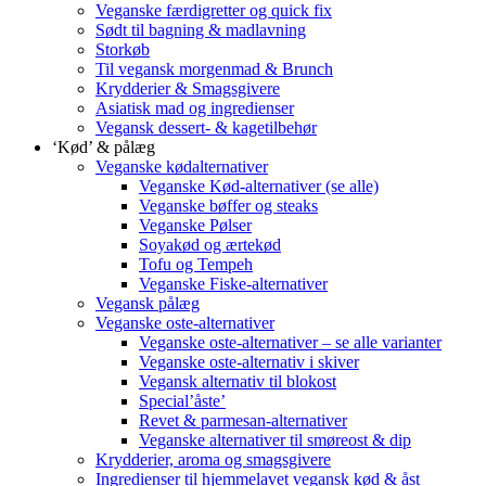
Veganske færdigretter og quick fix
Sødt til bagning & madlavning
Storkøb
Til vegansk morgenmad & Brunch
Krydderier & Smagsgivere
Asiatisk mad og ingredienser
Vegansk dessert- & kagetilbehør
‘Kød’ & pålæg
Veganske kødalternativer
Veganske Kød-alternativer (se alle)
Veganske bøffer og steaks
Veganske Pølser
Soyakød og ærtekød
Tofu og Tempeh
Veganske Fiske-alternativer
Vegansk pålæg
Veganske oste-alternativer
Veganske oste-alternativer – se alle varianter
Veganske oste-alternativ i skiver
Vegansk alternativ til blokost
Special’åste’
Revet & parmesan-alternativer
Veganske alternativer til smøreost & dip
Krydderier, aroma og smagsgivere
Ingredienser til hjemmelavet vegansk kød & åst