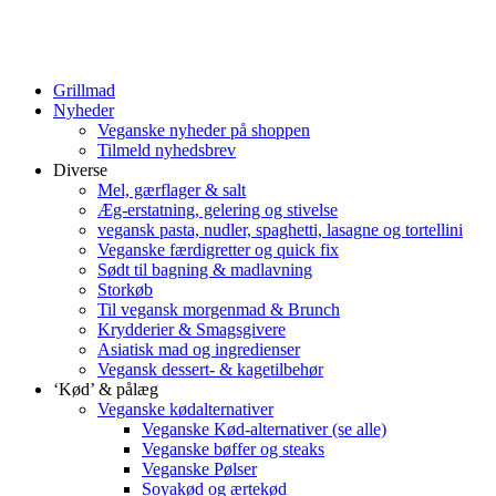
Grillmad
Nyheder
Veganske nyheder på shoppen
Tilmeld nyhedsbrev
Diverse
Mel, gærflager & salt
Æg-erstatning, gelering og stivelse
vegansk pasta, nudler, spaghetti, lasagne og tortellini
Veganske færdigretter og quick fix
Sødt til bagning & madlavning
Storkøb
Til vegansk morgenmad & Brunch
Krydderier & Smagsgivere
Asiatisk mad og ingredienser
Vegansk dessert- & kagetilbehør
‘Kød’ & pålæg
Veganske kødalternativer
Veganske Kød-alternativer (se alle)
Veganske bøffer og steaks
Veganske Pølser
Soyakød og ærtekød