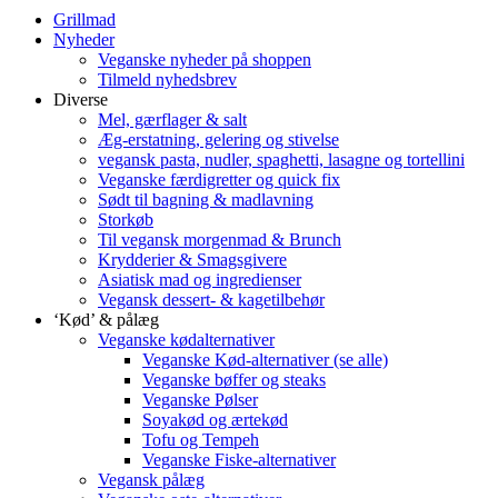
Grillmad
Nyheder
Veganske nyheder på shoppen
Tilmeld nyhedsbrev
Diverse
Mel, gærflager & salt
Æg-erstatning, gelering og stivelse
vegansk pasta, nudler, spaghetti, lasagne og tortellini
Veganske færdigretter og quick fix
Sødt til bagning & madlavning
Storkøb
Til vegansk morgenmad & Brunch
Krydderier & Smagsgivere
Asiatisk mad og ingredienser
Vegansk dessert- & kagetilbehør
‘Kød’ & pålæg
Veganske kødalternativer
Veganske Kød-alternativer (se alle)
Veganske bøffer og steaks
Veganske Pølser
Soyakød og ærtekød
Tofu og Tempeh
Veganske Fiske-alternativer
Vegansk pålæg