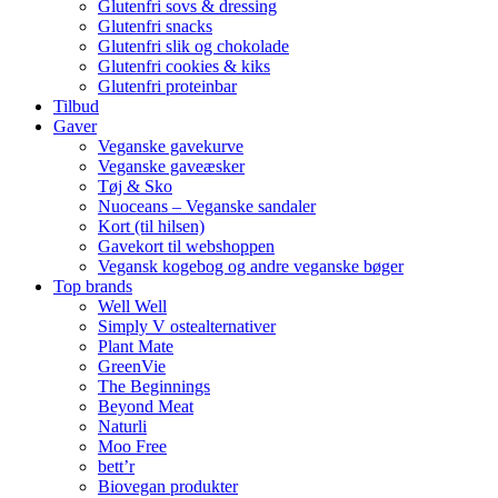
Glutenfri sovs & dressing
Glutenfri snacks
Glutenfri slik og chokolade
Glutenfri cookies & kiks
Glutenfri proteinbar
Tilbud
Gaver
Veganske gavekurve
Veganske gaveæsker
Tøj & Sko
Nuoceans – Veganske sandaler
Kort (til hilsen)
Gavekort til webshoppen
Vegansk kogebog og andre veganske bøger
Top brands
Well Well
Simply V ostealternativer
Plant Mate
GreenVie
The Beginnings
Beyond Meat
Naturli
Moo Free
bett’r
Biovegan produkter