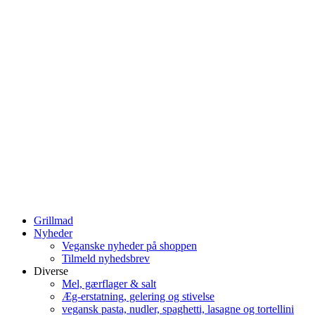
Grillmad
Nyheder
Veganske nyheder på shoppen
Tilmeld nyhedsbrev
Diverse
Mel, gærflager & salt
Æg-erstatning, gelering og stivelse
vegansk pasta, nudler, spaghetti, lasagne og tortellini