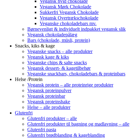
Vegansk hvid chokolade
Vegansk Mørk Chokolade
Sukkerfri Vegansk Chokolade
Vegansk Overtrækschokolade
Veganske chokoladebars mv.
Børnevenligt & individuelt indpakket vegansk slik
Vegansk chokoladepålæg
Bars (chokolade, müsli, protein)
Snacks, kiks & kage
Veganske snacks – alle produkter
Vegansk kage & kiks
Veganske chips & salte snacks
Vegansk dessert- & kagetilbehør
Veganske snackbars, chokoladebars & proteinbars
Helse /Protein
Vegansk protein – alle proteinrige produkter
Vegansk proteinpulver
Vegansk proteinbar
Vegansk proteinshake
Helse – alle produkter
Glutenfri
Glutenfri produkter – alle
Glutenfri produkter til bagning og madlavning – alle
Glutenfri pasta
Glutenfri brødblanding & kageblanding