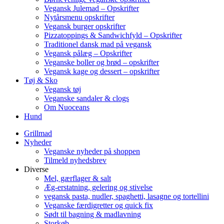
Vegansk Julemad – Opskrifter
Nytårsmenu opskrifter
Vegansk burger opskrifter
Pizzatoppings & Sandwichfyld – Opskrifter
Traditionel dansk mad på vegansk
Vegansk pålæg – Opskrifter
Veganske boller og brød – opskrifter
Vegansk kage og dessert – opskrifter
Tøj & Sko
Vegansk tøj
Veganske sandaler & clogs
Om Nuoceans
Hund
Grillmad
Nyheder
Veganske nyheder på shoppen
Tilmeld nyhedsbrev
Diverse
Mel, gærflager & salt
Æg-erstatning, gelering og stivelse
vegansk pasta, nudler, spaghetti, lasagne og tortellini
Veganske færdigretter og quick fix
Sødt til bagning & madlavning
Storkøb