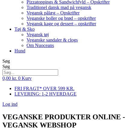
Pizzatoppings & Sandwichfyld – Opskrifter
Traditionel dansk mad på vegansk
Vegansk pålæg – Opskrifter
Veganske boller og brød – opskrifter
Vegansk kage og dessert – opskrifter
Tøj & Sko
Vegansk tøj
Veganske sandaler & clogs
Om Nuoceans
Hund
Søg
Søg
0,00
kr.
0
Kurv
FRI FRAGT* OVER 599 KR.
LEVERING: 1-2 HVERDAGE
Log ind
VEGANSKE PRODUKTER ONLINE -
VEGANSK WEBSHOP