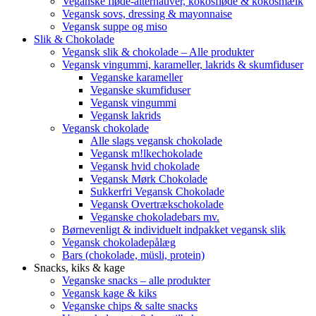
Veganske fløde-alternativer, kokosfløde & kokosmælk
Vegansk sovs, dressing & mayonnaise
Vegansk suppe og miso
Slik & Chokolade
Vegansk slik & chokolade – Alle produkter
Vegansk vingummi, karameller, lakrids & skumfiduser
Veganske karameller
Veganske skumfiduser
Vegansk vingummi
Vegansk lakrids
Vegansk chokolade
Alle slags vegansk chokolade
Vegansk m!lkechokolade
Vegansk hvid chokolade
Vegansk Mørk Chokolade
Sukkerfri Vegansk Chokolade
Vegansk Overtrækschokolade
Veganske chokoladebars mv.
Børnevenligt & individuelt indpakket vegansk slik
Vegansk chokoladepålæg
Bars (chokolade, müsli, protein)
Snacks, kiks & kage
Veganske snacks – alle produkter
Vegansk kage & kiks
Veganske chips & salte snacks