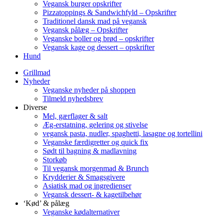
Vegansk burger opskrifter
Pizzatoppings & Sandwichfyld – Opskrifter
Traditionel dansk mad på vegansk
Vegansk pålæg – Opskrifter
Veganske boller og brød – opskrifter
Vegansk kage og dessert – opskrifter
Hund
Grillmad
Nyheder
Veganske nyheder på shoppen
Tilmeld nyhedsbrev
Diverse
Mel, gærflager & salt
Æg-erstatning, gelering og stivelse
vegansk pasta, nudler, spaghetti, lasagne og tortellini
Veganske færdigretter og quick fix
Sødt til bagning & madlavning
Storkøb
Til vegansk morgenmad & Brunch
Krydderier & Smagsgivere
Asiatisk mad og ingredienser
Vegansk dessert- & kagetilbehør
‘Kød’ & pålæg
Veganske kødalternativer