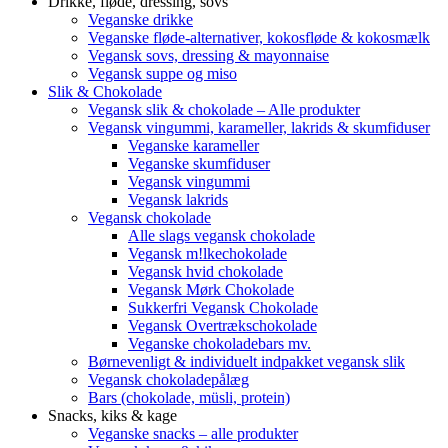
Drikke, fløde, dressing, sovs
Veganske drikke
Veganske fløde-alternativer, kokosfløde & kokosmælk
Vegansk sovs, dressing & mayonnaise
Vegansk suppe og miso
Slik & Chokolade
Vegansk slik & chokolade – Alle produkter
Vegansk vingummi, karameller, lakrids & skumfiduser
Veganske karameller
Veganske skumfiduser
Vegansk vingummi
Vegansk lakrids
Vegansk chokolade
Alle slags vegansk chokolade
Vegansk m!lkechokolade
Vegansk hvid chokolade
Vegansk Mørk Chokolade
Sukkerfri Vegansk Chokolade
Vegansk Overtrækschokolade
Veganske chokoladebars mv.
Børnevenligt & individuelt indpakket vegansk slik
Vegansk chokoladepålæg
Bars (chokolade, müsli, protein)
Snacks, kiks & kage
Veganske snacks – alle produkter