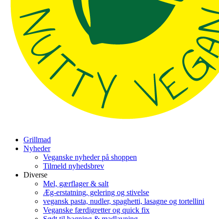
Grillmad
Nyheder
Veganske nyheder på shoppen
Tilmeld nyhedsbrev
Diverse
Mel, gærflager & salt
Æg-erstatning, gelering og stivelse
vegansk pasta, nudler, spaghetti, lasagne og tortellini
Veganske færdigretter og quick fix
Sødt til bagning & madlavning