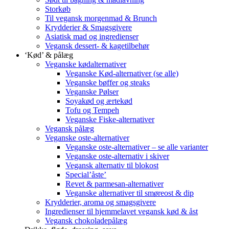
Storkøb
Til vegansk morgenmad & Brunch
Krydderier & Smagsgivere
Asiatisk mad og ingredienser
Vegansk dessert- & kagetilbehør
‘Kød’ & pålæg
Veganske kødalternativer
Veganske Kød-alternativer (se alle)
Veganske bøffer og steaks
Veganske Pølser
Soyakød og ærtekød
Tofu og Tempeh
Veganske Fiske-alternativer
Vegansk pålæg
Veganske oste-alternativer
Veganske oste-alternativer – se alle varianter
Veganske oste-alternativ i skiver
Vegansk alternativ til blokost
Special’åste’
Revet & parmesan-alternativer
Veganske alternativer til smøreost & dip
Krydderier, aroma og smagsgivere
Ingredienser til hjemmelavet vegansk kød & åst
Vegansk chokoladepålæg