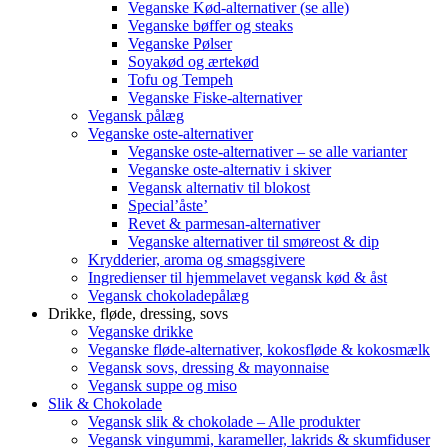
Veganske Kød-alternativer (se alle)
Veganske bøffer og steaks
Veganske Pølser
Soyakød og ærtekød
Tofu og Tempeh
Veganske Fiske-alternativer
Vegansk pålæg
Veganske oste-alternativer
Veganske oste-alternativer – se alle varianter
Veganske oste-alternativ i skiver
Vegansk alternativ til blokost
Special’åste’
Revet & parmesan-alternativer
Veganske alternativer til smøreost & dip
Krydderier, aroma og smagsgivere
Ingredienser til hjemmelavet vegansk kød & åst
Vegansk chokoladepålæg
Drikke, fløde, dressing, sovs
Veganske drikke
Veganske fløde-alternativer, kokosfløde & kokosmælk
Vegansk sovs, dressing & mayonnaise
Vegansk suppe og miso
Slik & Chokolade
Vegansk slik & chokolade – Alle produkter
Vegansk vingummi, karameller, lakrids & skumfiduser