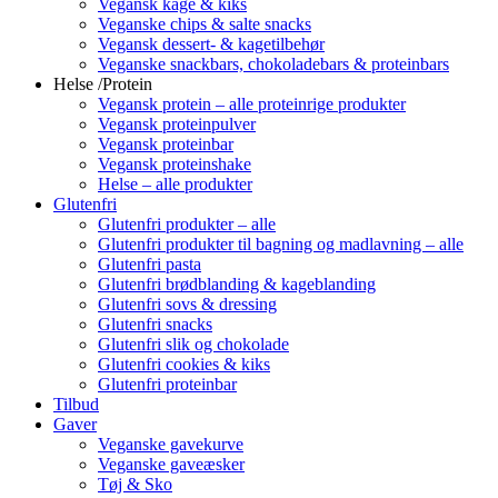
Vegansk kage & kiks
Veganske chips & salte snacks
Vegansk dessert- & kagetilbehør
Veganske snackbars, chokoladebars & proteinbars
Helse /Protein
Vegansk protein – alle proteinrige produkter
Vegansk proteinpulver
Vegansk proteinbar
Vegansk proteinshake
Helse – alle produkter
Glutenfri
Glutenfri produkter – alle
Glutenfri produkter til bagning og madlavning – alle
Glutenfri pasta
Glutenfri brødblanding & kageblanding
Glutenfri sovs & dressing
Glutenfri snacks
Glutenfri slik og chokolade
Glutenfri cookies & kiks
Glutenfri proteinbar
Tilbud
Gaver
Veganske gavekurve
Veganske gaveæsker
Tøj & Sko