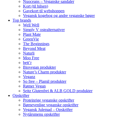
Nuoceans – Veganske sandaler
Kort (til hilsen)
Gavekort til webshoppen
Vegansk kogebog og andre veganske bøger
Top brands
Well Well
Simply V ostealternativer
Plant Mate
GreenVie
The Beginnings
Beyond Meat
Naturli
Moo Free
bett’r
Biovegan produkter
Nature’s Charm produkter
Veganz
So free – Plamil produkter
Rømer Vegan
Seitz Glutenfrei & ALB GOLD produkter
Opskrifter
Proteinrige veganske opskrifter
Børnevenlige veganske opskrifter
Vegansk Julemad – Opskrifter
Nytårsmenu opskrifter