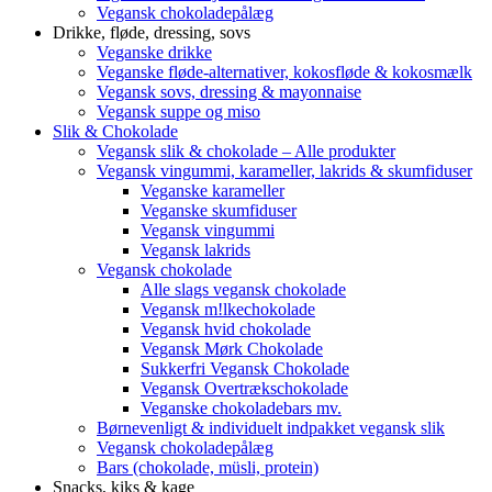
Vegansk chokoladepålæg
Drikke, fløde, dressing, sovs
Veganske drikke
Veganske fløde-alternativer, kokosfløde & kokosmælk
Vegansk sovs, dressing & mayonnaise
Vegansk suppe og miso
Slik & Chokolade
Vegansk slik & chokolade – Alle produkter
Vegansk vingummi, karameller, lakrids & skumfiduser
Veganske karameller
Veganske skumfiduser
Vegansk vingummi
Vegansk lakrids
Vegansk chokolade
Alle slags vegansk chokolade
Vegansk m!lkechokolade
Vegansk hvid chokolade
Vegansk Mørk Chokolade
Sukkerfri Vegansk Chokolade
Vegansk Overtrækschokolade
Veganske chokoladebars mv.
Børnevenligt & individuelt indpakket vegansk slik
Vegansk chokoladepålæg
Bars (chokolade, müsli, protein)
Snacks, kiks & kage