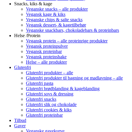
Snacks, kiks & kage
Veganske snacks – alle produkter
Vegansk kage & kiks
Veganske chips & salte snacks
Vegansk dessert- & kagetilbehør
Veganske snackbars, chokoladebars & proteinbars
Helse /Protein
Vegansk protein – alle proteinrige produkter
Vegansk proteinpulver
Vegansk proteinbar
Vegansk proteinshake
Helse – alle produkter
Glutenfri
Glutenfri produkter – alle
Glutenfri produkter til bagning og madlavning – alle
Glutenfri pasta
Glutenfri brødblanding & kageblanding
Glutenfri sovs & dressing
Glutenfri snacks
Glutenfri slik og chokolade
Glutenfri cookies & kiks
Glutenfri proteinbar
Tilbud
Gaver
Veganske gavekurve