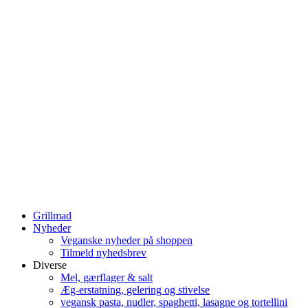
Grillmad
Nyheder
Veganske nyheder på shoppen
Tilmeld nyhedsbrev
Diverse
Mel, gærflager & salt
Æg-erstatning, gelering og stivelse
vegansk pasta, nudler, spaghetti, lasagne og tortellini