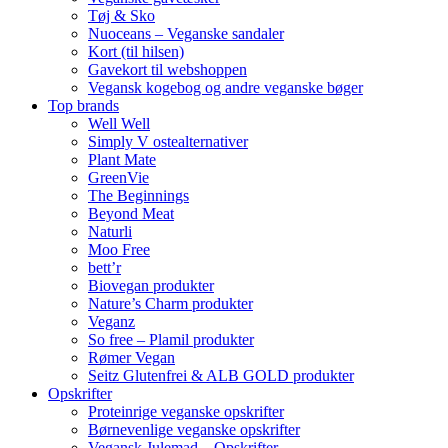
Tøj & Sko
Nuoceans – Veganske sandaler
Kort (til hilsen)
Gavekort til webshoppen
Vegansk kogebog og andre veganske bøger
Top brands
Well Well
Simply V ostealternativer
Plant Mate
GreenVie
The Beginnings
Beyond Meat
Naturli
Moo Free
bett’r
Biovegan produkter
Nature’s Charm produkter
Veganz
So free – Plamil produkter
Rømer Vegan
Seitz Glutenfrei & ALB GOLD produkter
Opskrifter
Proteinrige veganske opskrifter
Børnevenlige veganske opskrifter
Vegansk Julemad – Opskrifter