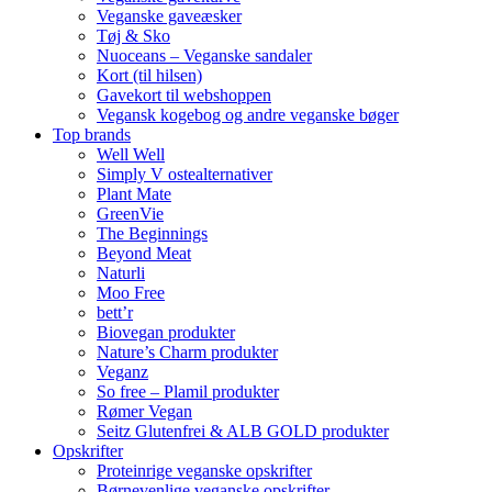
Veganske gaveæsker
Tøj & Sko
Nuoceans – Veganske sandaler
Kort (til hilsen)
Gavekort til webshoppen
Vegansk kogebog og andre veganske bøger
Top brands
Well Well
Simply V ostealternativer
Plant Mate
GreenVie
The Beginnings
Beyond Meat
Naturli
Moo Free
bett’r
Biovegan produkter
Nature’s Charm produkter
Veganz
So free – Plamil produkter
Rømer Vegan
Seitz Glutenfrei & ALB GOLD produkter
Opskrifter
Proteinrige veganske opskrifter
Børnevenlige veganske opskrifter