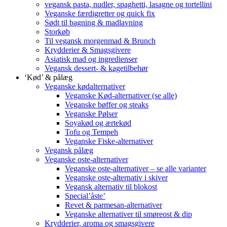
vegansk pasta, nudler, spaghetti, lasagne og tortellini
Veganske færdigretter og quick fix
Sødt til bagning & madlavning
Storkøb
Til vegansk morgenmad & Brunch
Krydderier & Smagsgivere
Asiatisk mad og ingredienser
Vegansk dessert- & kagetilbehør
‘Kød’ & pålæg
Veganske kødalternativer
Veganske Kød-alternativer (se alle)
Veganske bøffer og steaks
Veganske Pølser
Soyakød og ærtekød
Tofu og Tempeh
Veganske Fiske-alternativer
Vegansk pålæg
Veganske oste-alternativer
Veganske oste-alternativer – se alle varianter
Veganske oste-alternativ i skiver
Vegansk alternativ til blokost
Special’åste’
Revet & parmesan-alternativer
Veganske alternativer til smøreost & dip
Krydderier, aroma og smagsgivere