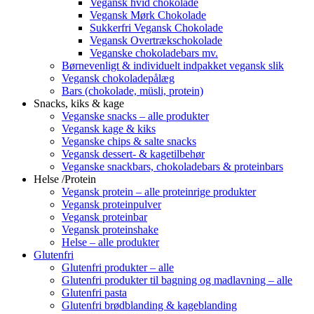
Vegansk hvid chokolade
Vegansk Mørk Chokolade
Sukkerfri Vegansk Chokolade
Vegansk Overtrækschokolade
Veganske chokoladebars mv.
Børnevenligt & individuelt indpakket vegansk slik
Vegansk chokoladepålæg
Bars (chokolade, müsli, protein)
Snacks, kiks & kage
Veganske snacks – alle produkter
Vegansk kage & kiks
Veganske chips & salte snacks
Vegansk dessert- & kagetilbehør
Veganske snackbars, chokoladebars & proteinbars
Helse /Protein
Vegansk protein – alle proteinrige produkter
Vegansk proteinpulver
Vegansk proteinbar
Vegansk proteinshake
Helse – alle produkter
Glutenfri
Glutenfri produkter – alle
Glutenfri produkter til bagning og madlavning – alle
Glutenfri pasta
Glutenfri brødblanding & kageblanding