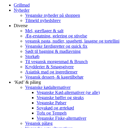
Grillmad
Nyheder
Veganske nyheder på shoppen
Tilmeld nyhedsbrev
Diverse
Mel, gærflager & salt
Æg-erstatning, gelering og stivelse
vegansk pasta, nudler, spaghetti, lasagne og tortellini
Veganske færdigretter og quick fix
Sødt til bagning & madlavning
Storkøb
Til vegansk morgenmad & Brunch
Krydderier & Smagsgivere
Asiatisk mad og ingredienser
Vegansk dessert- & kagetilbehør
‘Kød’ & pålæg
Veganske kødalternativer
Veganske Kød-alternativer (se alle)
Veganske bøffer og steaks
Veganske Pølser
Soyakød og ærtekød
Tofu og Tempeh
Veganske Fiske-alternativer
Vegansk pålæg