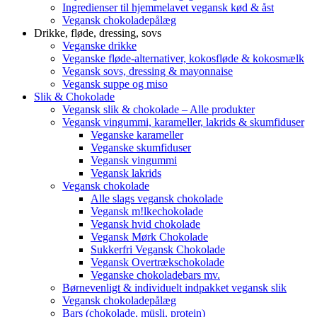
Ingredienser til hjemmelavet vegansk kød & åst
Vegansk chokoladepålæg
Drikke, fløde, dressing, sovs
Veganske drikke
Veganske fløde-alternativer, kokosfløde & kokosmælk
Vegansk sovs, dressing & mayonnaise
Vegansk suppe og miso
Slik & Chokolade
Vegansk slik & chokolade – Alle produkter
Vegansk vingummi, karameller, lakrids & skumfiduser
Veganske karameller
Veganske skumfiduser
Vegansk vingummi
Vegansk lakrids
Vegansk chokolade
Alle slags vegansk chokolade
Vegansk m!lkechokolade
Vegansk hvid chokolade
Vegansk Mørk Chokolade
Sukkerfri Vegansk Chokolade
Vegansk Overtrækschokolade
Veganske chokoladebars mv.
Børnevenligt & individuelt indpakket vegansk slik
Vegansk chokoladepålæg
Bars (chokolade, müsli, protein)