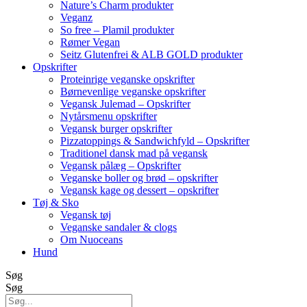
Nature’s Charm produkter
Veganz
So free – Plamil produkter
Rømer Vegan
Seitz Glutenfrei & ALB GOLD produkter
Opskrifter
Proteinrige veganske opskrifter
Børnevenlige veganske opskrifter
Vegansk Julemad – Opskrifter
Nytårsmenu opskrifter
Vegansk burger opskrifter
Pizzatoppings & Sandwichfyld – Opskrifter
Traditionel dansk mad på vegansk
Vegansk pålæg – Opskrifter
Veganske boller og brød – opskrifter
Vegansk kage og dessert – opskrifter
Tøj & Sko
Vegansk tøj
Veganske sandaler & clogs
Om Nuoceans
Hund
Søg
Søg