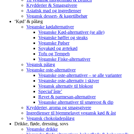
Krydderier & Smagsgivere
Asiatisk mad og ingredienser
Vegansk dessert- & kagetilbehør
‘Kød’ & pålæg
Veganske kødalternativer
Veganske Kød-alternativer (se alle)
Veganske bøffer og steaks
Veganske Pølser
Soyakød og ærtekød
Tofu og Tempeh
Veganske Fiske-alternativer
Vegansk pålæg
Veganske oste-alternativer
Veganske oste-alternativer – se alle varianter
Veganske oste-alternativ i skiver
Vegansk alternativ til blokost
Special’åste’
Revet & parmesan-alternativer
Veganske alternativer til smøreost & dip
Krydderier, aroma og smagsgivere
Ingredienser til hjemmelavet vegansk kød & åst
Vegansk chokoladepålæg
Drikke, fløde, dressing, sovs
Veganske drikke