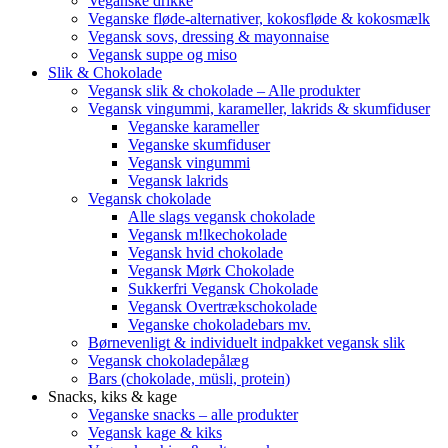
Veganske drikke
Veganske fløde-alternativer, kokosfløde & kokosmælk
Vegansk sovs, dressing & mayonnaise
Vegansk suppe og miso
Slik & Chokolade
Vegansk slik & chokolade – Alle produkter
Vegansk vingummi, karameller, lakrids & skumfiduser
Veganske karameller
Veganske skumfiduser
Vegansk vingummi
Vegansk lakrids
Vegansk chokolade
Alle slags vegansk chokolade
Vegansk m!lkechokolade
Vegansk hvid chokolade
Vegansk Mørk Chokolade
Sukkerfri Vegansk Chokolade
Vegansk Overtrækschokolade
Veganske chokoladebars mv.
Børnevenligt & individuelt indpakket vegansk slik
Vegansk chokoladepålæg
Bars (chokolade, müsli, protein)
Snacks, kiks & kage
Veganske snacks – alle produkter
Vegansk kage & kiks