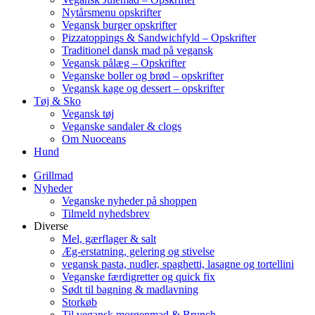
Nytårsmenu opskrifter
Vegansk burger opskrifter
Pizzatoppings & Sandwichfyld – Opskrifter
Traditionel dansk mad på vegansk
Vegansk pålæg – Opskrifter
Veganske boller og brød – opskrifter
Vegansk kage og dessert – opskrifter
Tøj & Sko
Vegansk tøj
Veganske sandaler & clogs
Om Nuoceans
Hund
Grillmad
Nyheder
Veganske nyheder på shoppen
Tilmeld nyhedsbrev
Diverse
Mel, gærflager & salt
Æg-erstatning, gelering og stivelse
vegansk pasta, nudler, spaghetti, lasagne og tortellini
Veganske færdigretter og quick fix
Sødt til bagning & madlavning
Storkøb
Til vegansk morgenmad & Brunch