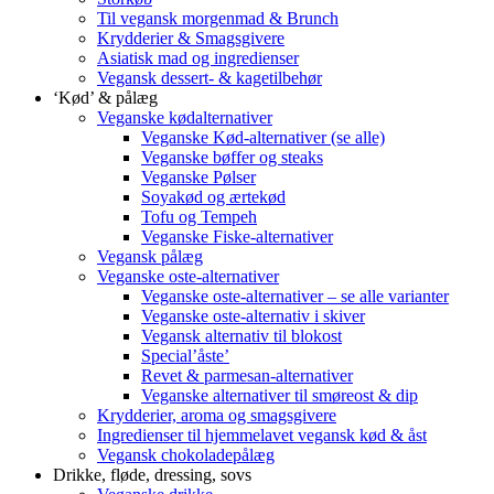
Til vegansk morgenmad & Brunch
Krydderier & Smagsgivere
Asiatisk mad og ingredienser
Vegansk dessert- & kagetilbehør
‘Kød’ & pålæg
Veganske kødalternativer
Veganske Kød-alternativer (se alle)
Veganske bøffer og steaks
Veganske Pølser
Soyakød og ærtekød
Tofu og Tempeh
Veganske Fiske-alternativer
Vegansk pålæg
Veganske oste-alternativer
Veganske oste-alternativer – se alle varianter
Veganske oste-alternativ i skiver
Vegansk alternativ til blokost
Special’åste’
Revet & parmesan-alternativer
Veganske alternativer til smøreost & dip
Krydderier, aroma og smagsgivere
Ingredienser til hjemmelavet vegansk kød & åst
Vegansk chokoladepålæg
Drikke, fløde, dressing, sovs