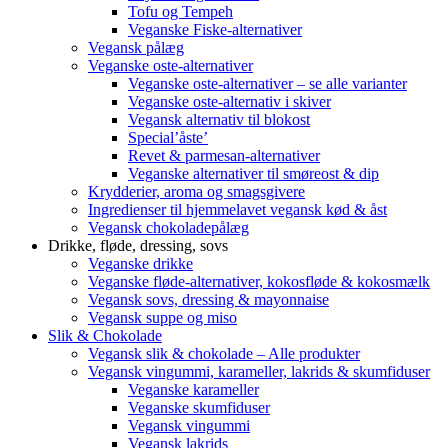
Tofu og Tempeh
Veganske Fiske-alternativer
Vegansk pålæg
Veganske oste-alternativer
Veganske oste-alternativer – se alle varianter
Veganske oste-alternativ i skiver
Vegansk alternativ til blokost
Special’åste’
Revet & parmesan-alternativer
Veganske alternativer til smøreost & dip
Krydderier, aroma og smagsgivere
Ingredienser til hjemmelavet vegansk kød & åst
Vegansk chokoladepålæg
Drikke, fløde, dressing, sovs
Veganske drikke
Veganske fløde-alternativer, kokosfløde & kokosmælk
Vegansk sovs, dressing & mayonnaise
Vegansk suppe og miso
Slik & Chokolade
Vegansk slik & chokolade – Alle produkter
Vegansk vingummi, karameller, lakrids & skumfiduser
Veganske karameller
Veganske skumfiduser
Vegansk vingummi
Vegansk lakrids