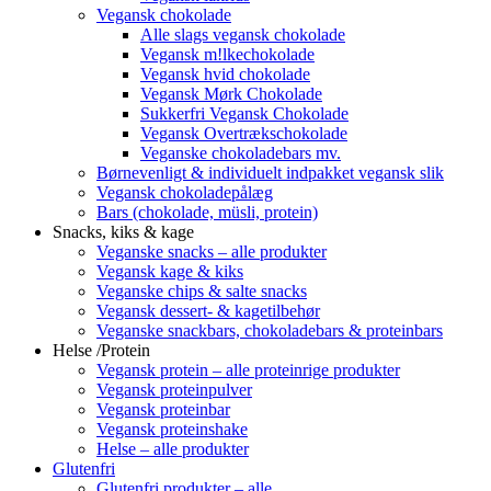
Vegansk chokolade
Alle slags vegansk chokolade
Vegansk m!lkechokolade
Vegansk hvid chokolade
Vegansk Mørk Chokolade
Sukkerfri Vegansk Chokolade
Vegansk Overtrækschokolade
Veganske chokoladebars mv.
Børnevenligt & individuelt indpakket vegansk slik
Vegansk chokoladepålæg
Bars (chokolade, müsli, protein)
Snacks, kiks & kage
Veganske snacks – alle produkter
Vegansk kage & kiks
Veganske chips & salte snacks
Vegansk dessert- & kagetilbehør
Veganske snackbars, chokoladebars & proteinbars
Helse /Protein
Vegansk protein – alle proteinrige produkter
Vegansk proteinpulver
Vegansk proteinbar
Vegansk proteinshake
Helse – alle produkter
Glutenfri
Glutenfri produkter – alle