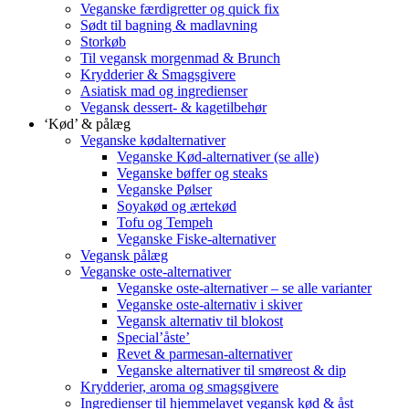
Veganske færdigretter og quick fix
Sødt til bagning & madlavning
Storkøb
Til vegansk morgenmad & Brunch
Krydderier & Smagsgivere
Asiatisk mad og ingredienser
Vegansk dessert- & kagetilbehør
‘Kød’ & pålæg
Veganske kødalternativer
Veganske Kød-alternativer (se alle)
Veganske bøffer og steaks
Veganske Pølser
Soyakød og ærtekød
Tofu og Tempeh
Veganske Fiske-alternativer
Vegansk pålæg
Veganske oste-alternativer
Veganske oste-alternativer – se alle varianter
Veganske oste-alternativ i skiver
Vegansk alternativ til blokost
Special’åste’
Revet & parmesan-alternativer
Veganske alternativer til smøreost & dip
Krydderier, aroma og smagsgivere
Ingredienser til hjemmelavet vegansk kød & åst