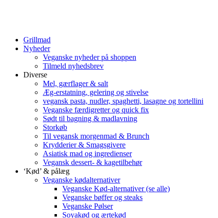
Grillmad
Nyheder
Veganske nyheder på shoppen
Tilmeld nyhedsbrev
Diverse
Mel, gærflager & salt
Æg-erstatning, gelering og stivelse
vegansk pasta, nudler, spaghetti, lasagne og tortellini
Veganske færdigretter og quick fix
Sødt til bagning & madlavning
Storkøb
Til vegansk morgenmad & Brunch
Krydderier & Smagsgivere
Asiatisk mad og ingredienser
Vegansk dessert- & kagetilbehør
‘Kød’ & pålæg
Veganske kødalternativer
Veganske Kød-alternativer (se alle)
Veganske bøffer og steaks
Veganske Pølser
Soyakød og ærtekød