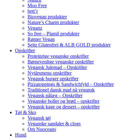
Moo Free
bett’r
Biovegan produkter
Nature’s Charm produkter
Veganz
So free – Plamil produkter
Rømer Vegan
Seitz Glutenfrei & ALB GOLD produkter
Opskrifter
Proteinrige veganske opskrifter
Børnevenlige veganske opskrifter
Vegansk Julemad – Opskrifter
Nytårsmenu opskrifter
Vegansk burger opskrifter
Pizzatoppings & Sandwichfyld – Opskrifter
Traditionel dansk mad på vegansk
Vegansk pålæg – Opskrifter
Veganske boller og brød – opskrifter
Vegansk kage og dessert – opskrifter
Tøj & Sko
Vegansk tøj
Veganske sandaler & clogs
Om Nuoceans
Hund