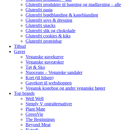
Glutenfri produkter til bagning og madlavning – alle
Glutenfri pasta
Glutenfri brødblanding & kageblanding
Glutenfri sovs & dressing
Glutenfri snacks
Glutenfri slik og chokolade
Glutenfri cookies & kiks
Glutenfri proteinbar
Tilbud
Gaver
Veganske gavekurve
Veganske gaveæsker
Tøj & Sko
Nuoceans – Veganske sandaler
Kort (til hilsen)
Gavekort til webshoppen
Vegansk kogebog og andre veganske bøger
Top brands
Well Well
Simply V ostealternativer
Plant Mate
GreenVie
The Beginnings
Beyond Meat
Naturli