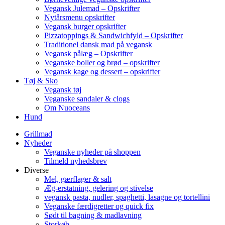
Vegansk Julemad – Opskrifter
Nytårsmenu opskrifter
Vegansk burger opskrifter
Pizzatoppings & Sandwichfyld – Opskrifter
Traditionel dansk mad på vegansk
Vegansk pålæg – Opskrifter
Veganske boller og brød – opskrifter
Vegansk kage og dessert – opskrifter
Tøj & Sko
Vegansk tøj
Veganske sandaler & clogs
Om Nuoceans
Hund
Grillmad
Nyheder
Veganske nyheder på shoppen
Tilmeld nyhedsbrev
Diverse
Mel, gærflager & salt
Æg-erstatning, gelering og stivelse
vegansk pasta, nudler, spaghetti, lasagne og tortellini
Veganske færdigretter og quick fix
Sødt til bagning & madlavning
Storkøb