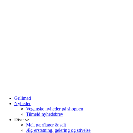
Grillmad
Nyheder
Veganske nyheder på shoppen
Tilmeld nyhedsbrev
Diverse
Mel, gærflager & salt
Æg-erstatning, gelering og stivelse