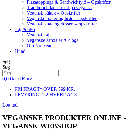
Pizzatoppings & Sandwichfyld – Opskrifter
Traditionel dansk mad på vegansk
Vegansk pålæg – Opskrifter
Veganske boller og brød – opskrifter
Vegansk kage og dessert – opskrifter
Tøj & Sko
Vegansk tøj
Veganske sandaler & clogs
Om Nuoceans
Hund
Søg
Søg
0,00
kr.
0
Kurv
FRI FRAGT* OVER 599 KR.
LEVERING: 1-2 HVERDAGE
Log ind
VEGANSKE PRODUKTER ONLINE -
VEGANSK WEBSHOP