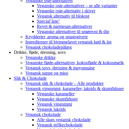
Veganske oste-alternativer
Veganske oste-alternativer – se alle varianter
Veganske oste-alternativ i skiver
Vegansk alternativ til blokost
Special’åste’
Revet & parmesan-alternativer
Veganske alternativer til smøreost & dip
Krydderier, aroma og smagsgivere
Ingredienser til hjemmelavet vegansk kød & åst
Vegansk chokoladepålæg
Drikke, fløde, dressing, sovs
Veganske drikke
Veganske fløde-alternativer, kokosfløde & kokosmælk
Vegansk sovs, dressing & mayonnaise
Vegansk suppe og miso
Slik & Chokolade
Vegansk slik & chokolade – Alle produkter
Vegansk vingummi, karameller, lakrids & skumfiduser
Veganske karameller
Veganske skumfiduser
Vegansk vingummi
Vegansk lakrids
Vegansk chokolade
Alle slags vegansk chokolade
Vegansk m!lkechokolade