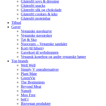
Glutenfri sovs & dressing
Glutenfri snacks
Glutenfri slik og chokolade
Glutenfri cookies & kiks
Glutenfri proteinbar
Tilbud
Gaver
Veganske gavekurve
Veganske gaveæsker
Tøj & Sko
Nuoceans – Veganske sandaler
Kort (til hilsen)
Gavekort til webshoppen
Vegansk kogebog og andre veganske bøger
Top brands
Well Well
Simply V ostealternativer
Plant Mate
GreenVie
The Beginnings
Beyond Meat
Naturli
Moo Free
bett’r
Biovegan produkter