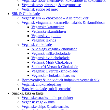
Veganske fløde-alternativer, kokosfløde & kokosmælk
Vegansk sovs, dressing & mayonnaise
Vegansk suppe og miso
Slik & Chokolade
Vegansk slik & chokolade – Alle produkter
Vegansk vingummi, karameller, lakrids & skumfiduser
Veganske karameller
Veganske skumfiduser
Vegansk vingummi
Vegansk lakrids
Vegansk chokolade
Alle slags vegansk chokolade
Vegansk m!lkechokolade
Vegansk hvid chokolade
Vegansk Mørk Chokolade
Sukkerfri Vegansk Chokolade
Vegansk Overtrækschokolade
Veganske chokoladebars mv.
Børnevenligt & individuelt indpakket vegansk slik
Vegansk chokoladepålæg
Bars (chokolade, müsli, protein)
Snacks, kiks & kage
Veganske snacks – alle produkter
Vegansk kage & kiks
Veganske chips & salte snacks