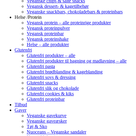
Veganske chips & salte snacks
Vegansk dessert- & kagetilbehør
Veganske snackbars, chokoladebars & proteinbars
Helse /Protein
Vegansk protein – alle proteinrige produkter
Vegansk proteinpulver
Vegansk proteinbar
Vegansk proteinshake
Helse – alle produkter
Glutenfri
Glutenfri produkter – alle
Glutenfri produkter til bagning og madlavning – alle
Glutenfri pasta
Glutenfri brødblanding & kageblanding
Glutenfri sovs & dressing
Glutenfri snacks
Glutenfri slik og chokolade
Glutenfri cookies & kiks
Glutenfri proteinbar
Tilbud
Gaver
Veganske gavekurve
Veganske gaveæsker
Tøj & Sko
Nuoceans – Veganske sandaler