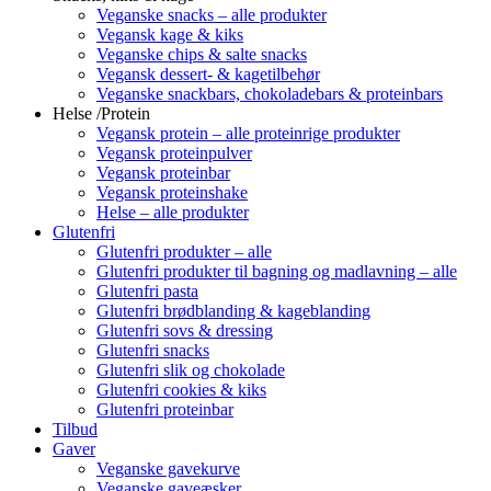
Veganske snacks – alle produkter
Vegansk kage & kiks
Veganske chips & salte snacks
Vegansk dessert- & kagetilbehør
Veganske snackbars, chokoladebars & proteinbars
Helse /Protein
Vegansk protein – alle proteinrige produkter
Vegansk proteinpulver
Vegansk proteinbar
Vegansk proteinshake
Helse – alle produkter
Glutenfri
Glutenfri produkter – alle
Glutenfri produkter til bagning og madlavning – alle
Glutenfri pasta
Glutenfri brødblanding & kageblanding
Glutenfri sovs & dressing
Glutenfri snacks
Glutenfri slik og chokolade
Glutenfri cookies & kiks
Glutenfri proteinbar
Tilbud
Gaver
Veganske gavekurve
Veganske gaveæsker