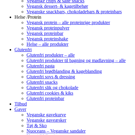
Veganske chips & salte snacks
Vegansk dessert- & kagetilbehør
Veganske snackbars, chokoladebars & proteinbars
Helse /Protein
Vegansk protein – alle proteinrige produkter
Vegansk proteinpulver
Vegansk proteinbar
Vegansk proteinshake
Helse – alle produkter
Glutenfri
Glutenfri produkter – alle
Glutenfri produkter til bagning og madlavning – alle
Glutenfri pasta
Glutenfri brødblanding & kageblanding
Glutenfri sovs & dressing
Glutenfri snacks
Glutenfri slik og chokolade
Glutenfri cookies & kiks
Glutenfri proteinbar
Tilbud
Gaver
Veganske gavekurve
Veganske gaveæsker
Tøj & Sko
Nuoceans – Veganske sandaler