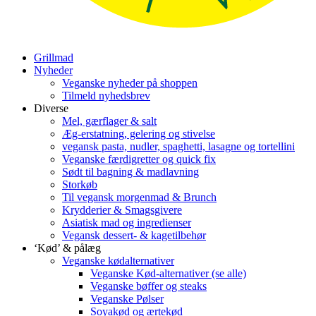
Grillmad
Nyheder
Veganske nyheder på shoppen
Tilmeld nyhedsbrev
Diverse
Mel, gærflager & salt
Æg-erstatning, gelering og stivelse
vegansk pasta, nudler, spaghetti, lasagne og tortellini
Veganske færdigretter og quick fix
Sødt til bagning & madlavning
Storkøb
Til vegansk morgenmad & Brunch
Krydderier & Smagsgivere
Asiatisk mad og ingredienser
Vegansk dessert- & kagetilbehør
‘Kød’ & pålæg
Veganske kødalternativer
Veganske Kød-alternativer (se alle)
Veganske bøffer og steaks
Veganske Pølser
Soyakød og ærtekød