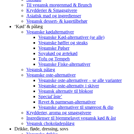
Til vegansk morgenmad & Brunch
Krydderier & Smagsgivere
Asiatisk mad og ingredienser
Vegansk dessert- & kagetilbehør
‘Kød’ & pålæg
Veganske kødalternativer
Veganske Kød-alternativer (se alle)
Veganske bøffer og steaks
Veganske Pølser
Soyakød og ærtekød
Tofu og Tempeh
Veganske Fiske-alternativer
Vegansk pålæg
Veganske oste-alternativer
Veganske oste-alternativer – se alle varianter
Veganske oste-alternativ i skiver
Vegansk alternativ til blokost
Special’åste’
Revet & parmesan-alternativer
Veganske alternativer til smøreost & dip
Krydderier, aroma og smagsgivere
Ingredienser til hjemmelavet vegansk kød & åst
Vegansk chokoladepålæg
Drikke, fløde, dressing, sovs