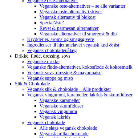
Veganske oste-alternativer
Veganske oste-alternativer – se alle varianter
Veganske oste-alternativ i skiver
Vegansk alternativ til blokost
Special’åste’
Revet & parmesan-alternativer
Veganske alternativer til smøreost & dip
Krydderier, aroma og smagsgivere
Ingredienser til hjemmelavet vegansk kød & åst
Vegansk chokoladepålæg
Drikke, fløde, dressing, sovs
Veganske drikke
Veganske fløde-alternativer, kokosfløde & kokosmælk
Vegansk sovs, dressing & mayonnaise
Vegansk suppe og miso
Slik & Chokolade
Vegansk slik & chokolade – Alle produkter
Vegansk vingummi, karameller, lakrids & skumfiduser
Veganske karameller
Veganske skumfiduser
Vegansk vingummi
Vegansk lakrids
Vegansk chokolade
Alle slags vegansk chokolade
Vegansk m!lkechokolade