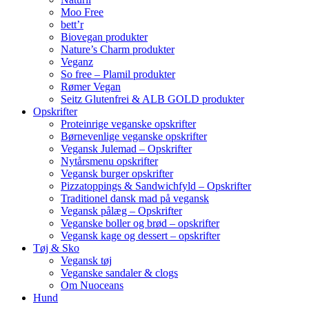
Moo Free
bett’r
Biovegan produkter
Nature’s Charm produkter
Veganz
So free – Plamil produkter
Rømer Vegan
Seitz Glutenfrei & ALB GOLD produkter
Opskrifter
Proteinrige veganske opskrifter
Børnevenlige veganske opskrifter
Vegansk Julemad – Opskrifter
Nytårsmenu opskrifter
Vegansk burger opskrifter
Pizzatoppings & Sandwichfyld – Opskrifter
Traditionel dansk mad på vegansk
Vegansk pålæg – Opskrifter
Veganske boller og brød – opskrifter
Vegansk kage og dessert – opskrifter
Tøj & Sko
Vegansk tøj
Veganske sandaler & clogs
Om Nuoceans
Hund