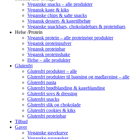
Veganske snacks – alle produkter
Vegansk kage & kiks
Veganske chips & salte snacks
Vegansk dessert- & kagetilbehør
Veganske snackbars, chokoladebars & proteinbars
Helse /Protein
Vegansk protein – alle proteinrige produkter
Vegansk proteinpulver
Vegansk proteinbar
Vegansk proteinshake
Helse – alle produkter
Glutenfri
Glutenfri produkter – alle
Glutenfri produkter til bagning og madlavning – alle
Glutenfri pasta
Glutenfri brødblanding & kageblanding
Glutenfri sovs & dressing
Glutenfri snacks
Glutenfri slik og chokolade
Glutenfri cookies & kiks
Glutenfri proteinbar
Tilbud
Gaver
Veganske gavekurve
Veganske gaveæsker