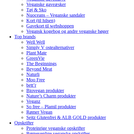
Veganske gaveæsker
Tøj & Sko
Nuoceans – Veganske sandaler
Kort (til hilsen)
Gavekort til webshoppen
Vegansk kogebog og andre veganske bøger
Top brands
Well Well
Simply V ostealternativer
Plant Mate
GreenVie
The Beginnings
Beyond Meat
Naturli
Moo Free
bett’r
Biovegan produkter
Nature’s Charm produkter
Veganz
So free – Plamil produkter
Rømer Vegan
Seitz Glutenfrei & ALB GOLD produkter
Opskrifter
Proteinrige veganske opskrifter
Børnevenlige veganske opskrifter