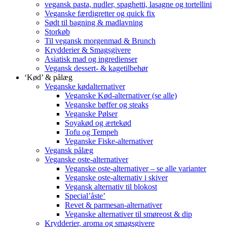
vegansk pasta, nudler, spaghetti, lasagne og tortellini
Veganske færdigretter og quick fix
Sødt til bagning & madlavning
Storkøb
Til vegansk morgenmad & Brunch
Krydderier & Smagsgivere
Asiatisk mad og ingredienser
Vegansk dessert- & kagetilbehør
‘Kød’ & pålæg
Veganske kødalternativer
Veganske Kød-alternativer (se alle)
Veganske bøffer og steaks
Veganske Pølser
Soyakød og ærtekød
Tofu og Tempeh
Veganske Fiske-alternativer
Vegansk pålæg
Veganske oste-alternativer
Veganske oste-alternativer – se alle varianter
Veganske oste-alternativ i skiver
Vegansk alternativ til blokost
Special’åste’
Revet & parmesan-alternativer
Veganske alternativer til smøreost & dip
Krydderier, aroma og smagsgivere