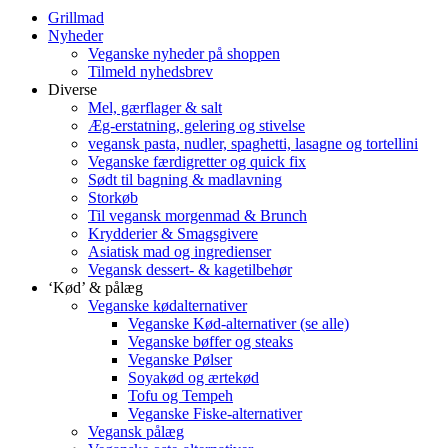
Grillmad
Nyheder
Veganske nyheder på shoppen
Tilmeld nyhedsbrev
Diverse
Mel, gærflager & salt
Æg-erstatning, gelering og stivelse
vegansk pasta, nudler, spaghetti, lasagne og tortellini
Veganske færdigretter og quick fix
Sødt til bagning & madlavning
Storkøb
Til vegansk morgenmad & Brunch
Krydderier & Smagsgivere
Asiatisk mad og ingredienser
Vegansk dessert- & kagetilbehør
‘Kød’ & pålæg
Veganske kødalternativer
Veganske Kød-alternativer (se alle)
Veganske bøffer og steaks
Veganske Pølser
Soyakød og ærtekød
Tofu og Tempeh
Veganske Fiske-alternativer
Vegansk pålæg