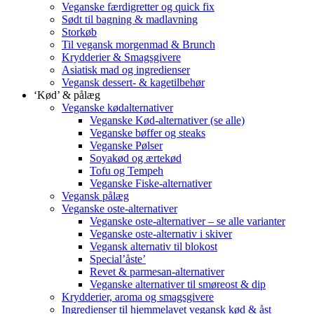
Veganske færdigretter og quick fix
Sødt til bagning & madlavning
Storkøb
Til vegansk morgenmad & Brunch
Krydderier & Smagsgivere
Asiatisk mad og ingredienser
Vegansk dessert- & kagetilbehør
‘Kød’ & pålæg
Veganske kødalternativer
Veganske Kød-alternativer (se alle)
Veganske bøffer og steaks
Veganske Pølser
Soyakød og ærtekød
Tofu og Tempeh
Veganske Fiske-alternativer
Vegansk pålæg
Veganske oste-alternativer
Veganske oste-alternativer – se alle varianter
Veganske oste-alternativ i skiver
Vegansk alternativ til blokost
Special’åste’
Revet & parmesan-alternativer
Veganske alternativer til smøreost & dip
Krydderier, aroma og smagsgivere
Ingredienser til hjemmelavet vegansk kød & åst