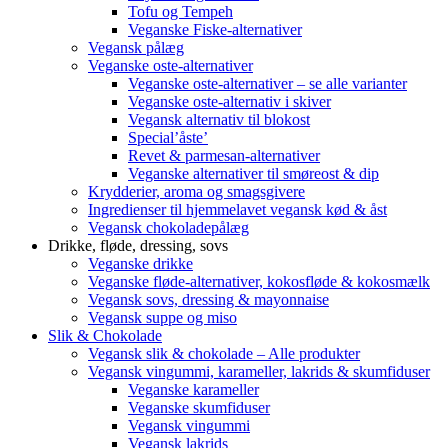
Tofu og Tempeh
Veganske Fiske-alternativer
Vegansk pålæg
Veganske oste-alternativer
Veganske oste-alternativer – se alle varianter
Veganske oste-alternativ i skiver
Vegansk alternativ til blokost
Special’åste’
Revet & parmesan-alternativer
Veganske alternativer til smøreost & dip
Krydderier, aroma og smagsgivere
Ingredienser til hjemmelavet vegansk kød & åst
Vegansk chokoladepålæg
Drikke, fløde, dressing, sovs
Veganske drikke
Veganske fløde-alternativer, kokosfløde & kokosmælk
Vegansk sovs, dressing & mayonnaise
Vegansk suppe og miso
Slik & Chokolade
Vegansk slik & chokolade – Alle produkter
Vegansk vingummi, karameller, lakrids & skumfiduser
Veganske karameller
Veganske skumfiduser
Vegansk vingummi
Vegansk lakrids