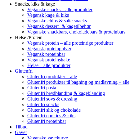
Snacks, kiks & kage
Veganske snacks – alle produkter
Vegansk kage & kiks
Veganske chips & salte snacks
Vegansk dessert- & kagetilbehør
Veganske snackbars, chokoladebars & proteinbars
Helse /Protein
Vegansk protein – alle proteinrige produkter
Vegansk proteinpulver
Vegansk proteinbar
Vegansk proteinshake
Helse – alle produkter
Glutenfri
Glutenfri produkter – alle
Glutenfri produkter til bagning og madlavning – alle
Glutenfri pasta
Glutenfri brødblanding & kageblanding
Glutenfri sovs & dressing
Glutenfri snacks
Glutenfri slik og chokolade
Glutenfri cookies & kiks
Glutenfri proteinbar
Tilbud
Gaver
Veganske gavekurve