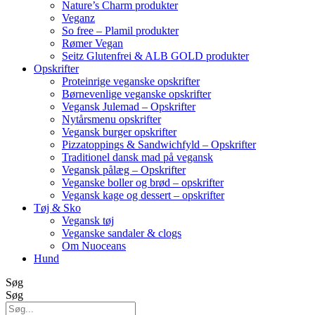
Nature’s Charm produkter
Veganz
So free – Plamil produkter
Rømer Vegan
Seitz Glutenfrei & ALB GOLD produkter
Opskrifter
Proteinrige veganske opskrifter
Børnevenlige veganske opskrifter
Vegansk Julemad – Opskrifter
Nytårsmenu opskrifter
Vegansk burger opskrifter
Pizzatoppings & Sandwichfyld – Opskrifter
Traditionel dansk mad på vegansk
Vegansk pålæg – Opskrifter
Veganske boller og brød – opskrifter
Vegansk kage og dessert – opskrifter
Tøj & Sko
Vegansk tøj
Veganske sandaler & clogs
Om Nuoceans
Hund
Søg
Søg