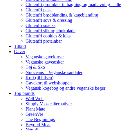
Glutenfri produkter til bagning og madlavning – alle
Glutenfri pasta
Glutenfri brødblanding & kageblanding
Glutenfri sovs & dressing
Glutenfri snacks
Glutenfri slik og chokolade
Glutenfri cookies & kiks
Glutenfri proteinbar
Tilbud
Gaver
Veganske gavekurve
Veganske gaveæsker
Tøj & Sko
Nuoceans – Veganske sandaler
Kort (til hilsen)
Gavekort til webshoppen
Vegansk kogebog og andre veganske bøger
Top brands
Well Well
Simply V ostealternativer
Plant Mate
GreenVie
The Beginnings
Beyond Meat
Naturli