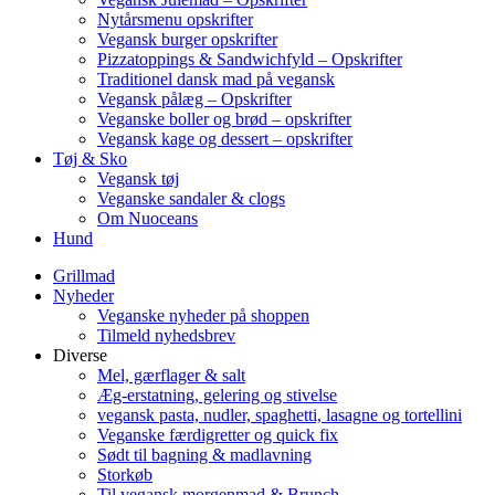
Nytårsmenu opskrifter
Vegansk burger opskrifter
Pizzatoppings & Sandwichfyld – Opskrifter
Traditionel dansk mad på vegansk
Vegansk pålæg – Opskrifter
Veganske boller og brød – opskrifter
Vegansk kage og dessert – opskrifter
Tøj & Sko
Vegansk tøj
Veganske sandaler & clogs
Om Nuoceans
Hund
Grillmad
Nyheder
Veganske nyheder på shoppen
Tilmeld nyhedsbrev
Diverse
Mel, gærflager & salt
Æg-erstatning, gelering og stivelse
vegansk pasta, nudler, spaghetti, lasagne og tortellini
Veganske færdigretter og quick fix
Sødt til bagning & madlavning
Storkøb
Til vegansk morgenmad & Brunch