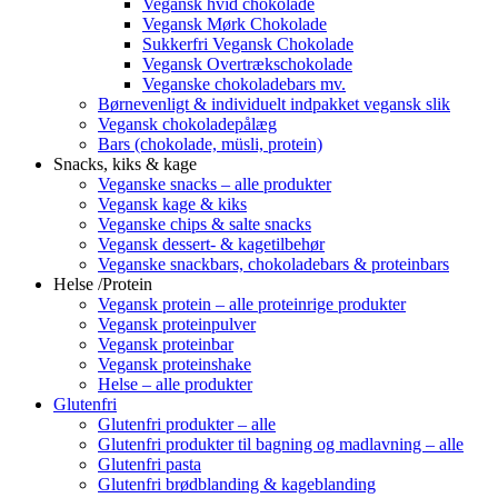
Vegansk hvid chokolade
Vegansk Mørk Chokolade
Sukkerfri Vegansk Chokolade
Vegansk Overtrækschokolade
Veganske chokoladebars mv.
Børnevenligt & individuelt indpakket vegansk slik
Vegansk chokoladepålæg
Bars (chokolade, müsli, protein)
Snacks, kiks & kage
Veganske snacks – alle produkter
Vegansk kage & kiks
Veganske chips & salte snacks
Vegansk dessert- & kagetilbehør
Veganske snackbars, chokoladebars & proteinbars
Helse /Protein
Vegansk protein – alle proteinrige produkter
Vegansk proteinpulver
Vegansk proteinbar
Vegansk proteinshake
Helse – alle produkter
Glutenfri
Glutenfri produkter – alle
Glutenfri produkter til bagning og madlavning – alle
Glutenfri pasta
Glutenfri brødblanding & kageblanding