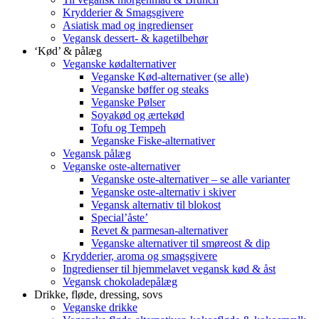
Krydderier & Smagsgivere
Asiatisk mad og ingredienser
Vegansk dessert- & kagetilbehør
‘Kød’ & pålæg
Veganske kødalternativer
Veganske Kød-alternativer (se alle)
Veganske bøffer og steaks
Veganske Pølser
Soyakød og ærtekød
Tofu og Tempeh
Veganske Fiske-alternativer
Vegansk pålæg
Veganske oste-alternativer
Veganske oste-alternativer – se alle varianter
Veganske oste-alternativ i skiver
Vegansk alternativ til blokost
Special’åste’
Revet & parmesan-alternativer
Veganske alternativer til smøreost & dip
Krydderier, aroma og smagsgivere
Ingredienser til hjemmelavet vegansk kød & åst
Vegansk chokoladepålæg
Drikke, fløde, dressing, sovs
Veganske drikke