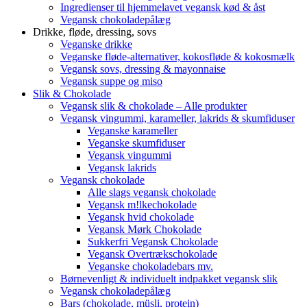
Ingredienser til hjemmelavet vegansk kød & åst
Vegansk chokoladepålæg
Drikke, fløde, dressing, sovs
Veganske drikke
Veganske fløde-alternativer, kokosfløde & kokosmælk
Vegansk sovs, dressing & mayonnaise
Vegansk suppe og miso
Slik & Chokolade
Vegansk slik & chokolade – Alle produkter
Vegansk vingummi, karameller, lakrids & skumfiduser
Veganske karameller
Veganske skumfiduser
Vegansk vingummi
Vegansk lakrids
Vegansk chokolade
Alle slags vegansk chokolade
Vegansk m!lkechokolade
Vegansk hvid chokolade
Vegansk Mørk Chokolade
Sukkerfri Vegansk Chokolade
Vegansk Overtrækschokolade
Veganske chokoladebars mv.
Børnevenligt & individuelt indpakket vegansk slik
Vegansk chokoladepålæg
Bars (chokolade, müsli, protein)