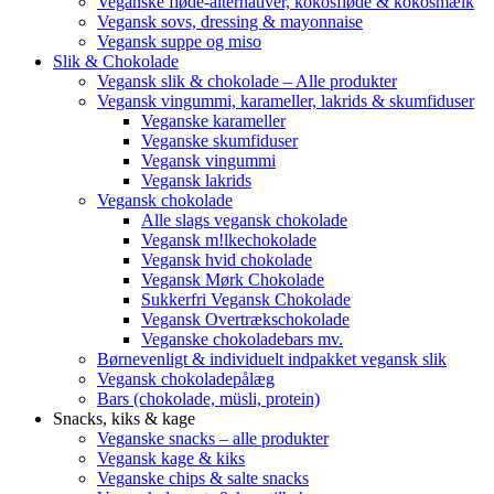
Veganske fløde-alternativer, kokosfløde & kokosmælk
Vegansk sovs, dressing & mayonnaise
Vegansk suppe og miso
Slik & Chokolade
Vegansk slik & chokolade – Alle produkter
Vegansk vingummi, karameller, lakrids & skumfiduser
Veganske karameller
Veganske skumfiduser
Vegansk vingummi
Vegansk lakrids
Vegansk chokolade
Alle slags vegansk chokolade
Vegansk m!lkechokolade
Vegansk hvid chokolade
Vegansk Mørk Chokolade
Sukkerfri Vegansk Chokolade
Vegansk Overtrækschokolade
Veganske chokoladebars mv.
Børnevenligt & individuelt indpakket vegansk slik
Vegansk chokoladepålæg
Bars (chokolade, müsli, protein)
Snacks, kiks & kage
Veganske snacks – alle produkter
Vegansk kage & kiks
Veganske chips & salte snacks