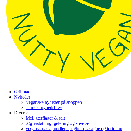
Grillmad
Nyheder
Veganske nyheder på shoppen
Tilmeld nyhedsbrev
Diverse
Mel, gærflager & salt
Æg-erstatning, gelering og stivelse
vegansk pasta, nudler, spaghetti, lasagne og tortellini