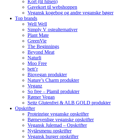
Kort (til hilsen)
Gavekort til webshoppen
Vegansk kogebog og andre veganske bøger
Top brands
Well Well
Simply V ostealternativer
Plant Mate
GreenVie
The Beginnings
Beyond Meat
Naturli
Moo Free
bett’r
Biovegan produkter
Nature’s Charm produkter
Veganz
So free – Plamil produkter
Rømer Vegan
Seitz Glutenfrei & ALB GOLD produkter
Opskrifter
Proteinrige veganske opskrifter
Børnevenlige veganske opskrifter
Vegansk Julemad – Opskrifter
Nytårsmenu opskrifter
Vegansk burger opskrifter