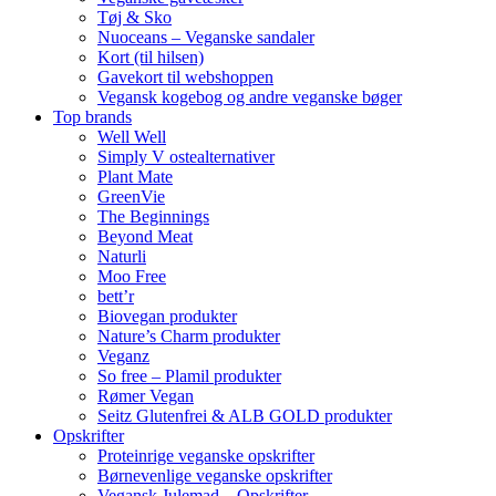
Tøj & Sko
Nuoceans – Veganske sandaler
Kort (til hilsen)
Gavekort til webshoppen
Vegansk kogebog og andre veganske bøger
Top brands
Well Well
Simply V ostealternativer
Plant Mate
GreenVie
The Beginnings
Beyond Meat
Naturli
Moo Free
bett’r
Biovegan produkter
Nature’s Charm produkter
Veganz
So free – Plamil produkter
Rømer Vegan
Seitz Glutenfrei & ALB GOLD produkter
Opskrifter
Proteinrige veganske opskrifter
Børnevenlige veganske opskrifter
Vegansk Julemad – Opskrifter