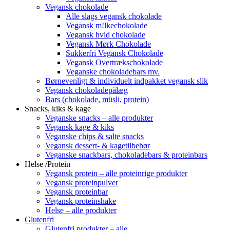
Vegansk chokolade
Alle slags vegansk chokolade
Vegansk m!lkechokolade
Vegansk hvid chokolade
Vegansk Mørk Chokolade
Sukkerfri Vegansk Chokolade
Vegansk Overtrækschokolade
Veganske chokoladebars mv.
Børnevenligt & individuelt indpakket vegansk slik
Vegansk chokoladepålæg
Bars (chokolade, müsli, protein)
Snacks, kiks & kage
Veganske snacks – alle produkter
Vegansk kage & kiks
Veganske chips & salte snacks
Vegansk dessert- & kagetilbehør
Veganske snackbars, chokoladebars & proteinbars
Helse /Protein
Vegansk protein – alle proteinrige produkter
Vegansk proteinpulver
Vegansk proteinbar
Vegansk proteinshake
Helse – alle produkter
Glutenfri
Glutenfri produkter – alle