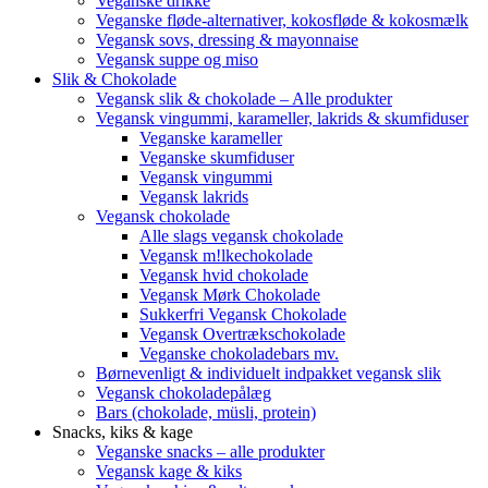
Veganske drikke
Veganske fløde-alternativer, kokosfløde & kokosmælk
Vegansk sovs, dressing & mayonnaise
Vegansk suppe og miso
Slik & Chokolade
Vegansk slik & chokolade – Alle produkter
Vegansk vingummi, karameller, lakrids & skumfiduser
Veganske karameller
Veganske skumfiduser
Vegansk vingummi
Vegansk lakrids
Vegansk chokolade
Alle slags vegansk chokolade
Vegansk m!lkechokolade
Vegansk hvid chokolade
Vegansk Mørk Chokolade
Sukkerfri Vegansk Chokolade
Vegansk Overtrækschokolade
Veganske chokoladebars mv.
Børnevenligt & individuelt indpakket vegansk slik
Vegansk chokoladepålæg
Bars (chokolade, müsli, protein)
Snacks, kiks & kage
Veganske snacks – alle produkter
Vegansk kage & kiks