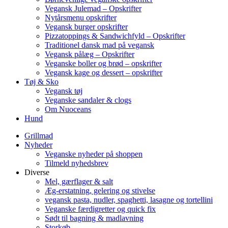
Vegansk Julemad – Opskrifter
Nytårsmenu opskrifter
Vegansk burger opskrifter
Pizzatoppings & Sandwichfyld – Opskrifter
Traditionel dansk mad på vegansk
Vegansk pålæg – Opskrifter
Veganske boller og brød – opskrifter
Vegansk kage og dessert – opskrifter
Tøj & Sko
Vegansk tøj
Veganske sandaler & clogs
Om Nuoceans
Hund
Grillmad
Nyheder
Veganske nyheder på shoppen
Tilmeld nyhedsbrev
Diverse
Mel, gærflager & salt
Æg-erstatning, gelering og stivelse
vegansk pasta, nudler, spaghetti, lasagne og tortellini
Veganske færdigretter og quick fix
Sødt til bagning & madlavning
Storkøb