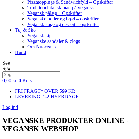
Pizzatoppings & Sandwichfyld – Opskrifter
Traditionel dansk mad på vegansk
Vegansk pålæg – Opskrifter
Veganske boller og brød – opskrifter
Vegansk kage og dessert – opskrifter
Tøj & Sko
Vegansk tøj
Veganske sandaler & clogs
Om Nuoceans
Hund
Søg
Søg
0,00
kr.
0
Kurv
FRI FRAGT* OVER 599 KR.
LEVERING: 1-2 HVERDAGE
Log ind
VEGANSKE PRODUKTER ONLINE -
VEGANSK WEBSHOP