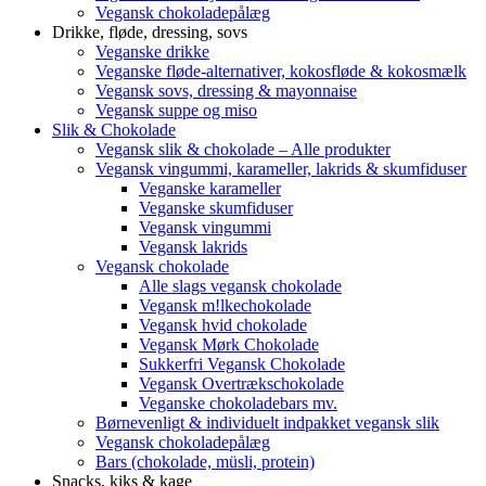
Vegansk chokoladepålæg
Drikke, fløde, dressing, sovs
Veganske drikke
Veganske fløde-alternativer, kokosfløde & kokosmælk
Vegansk sovs, dressing & mayonnaise
Vegansk suppe og miso
Slik & Chokolade
Vegansk slik & chokolade – Alle produkter
Vegansk vingummi, karameller, lakrids & skumfiduser
Veganske karameller
Veganske skumfiduser
Vegansk vingummi
Vegansk lakrids
Vegansk chokolade
Alle slags vegansk chokolade
Vegansk m!lkechokolade
Vegansk hvid chokolade
Vegansk Mørk Chokolade
Sukkerfri Vegansk Chokolade
Vegansk Overtrækschokolade
Veganske chokoladebars mv.
Børnevenligt & individuelt indpakket vegansk slik
Vegansk chokoladepålæg
Bars (chokolade, müsli, protein)
Snacks, kiks & kage