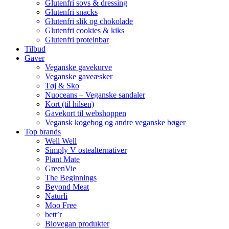
Glutenfri sovs & dressing
Glutenfri snacks
Glutenfri slik og chokolade
Glutenfri cookies & kiks
Glutenfri proteinbar
Tilbud
Gaver
Veganske gavekurve
Veganske gaveæsker
Tøj & Sko
Nuoceans – Veganske sandaler
Kort (til hilsen)
Gavekort til webshoppen
Vegansk kogebog og andre veganske bøger
Top brands
Well Well
Simply V ostealternativer
Plant Mate
GreenVie
The Beginnings
Beyond Meat
Naturli
Moo Free
bett’r
Biovegan produkter