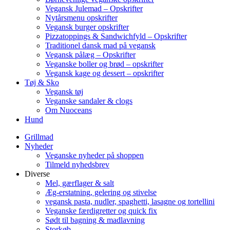
Vegansk Julemad – Opskrifter
Nytårsmenu opskrifter
Vegansk burger opskrifter
Pizzatoppings & Sandwichfyld – Opskrifter
Traditionel dansk mad på vegansk
Vegansk pålæg – Opskrifter
Veganske boller og brød – opskrifter
Vegansk kage og dessert – opskrifter
Tøj & Sko
Vegansk tøj
Veganske sandaler & clogs
Om Nuoceans
Hund
Grillmad
Nyheder
Veganske nyheder på shoppen
Tilmeld nyhedsbrev
Diverse
Mel, gærflager & salt
Æg-erstatning, gelering og stivelse
vegansk pasta, nudler, spaghetti, lasagne og tortellini
Veganske færdigretter og quick fix
Sødt til bagning & madlavning
Storkøb