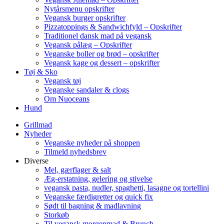
Nytårsmenu opskrifter
Vegansk burger opskrifter
Pizzatoppings & Sandwichfyld – Opskrifter
Traditionel dansk mad på vegansk
Vegansk pålæg – Opskrifter
Veganske boller og brød – opskrifter
Vegansk kage og dessert – opskrifter
Tøj & Sko
Vegansk tøj
Veganske sandaler & clogs
Om Nuoceans
Hund
Grillmad
Nyheder
Veganske nyheder på shoppen
Tilmeld nyhedsbrev
Diverse
Mel, gærflager & salt
Æg-erstatning, gelering og stivelse
vegansk pasta, nudler, spaghetti, lasagne og tortellini
Veganske færdigretter og quick fix
Sødt til bagning & madlavning
Storkøb
Til vegansk morgenmad & Brunch