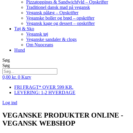
Pizzatoppings & Sandwichfyld – Opskrifter
Traditionel dansk mad på vegansk
Vegansk pålæg – Opskrifter
Veganske boller og brød – opskrifter
Vegansk kage og dessert – opskrifter
Tøj & Sko
Vegansk tøj
Veganske sandaler & clogs
Om Nuoceans
Hund
Søg
Søg
0,00
kr.
0
Kurv
FRI FRAGT* OVER 599 KR.
LEVERING: 1-2 HVERDAGE
Log ind
VEGANSKE PRODUKTER ONLINE -
VEGANSK WEBSHOP