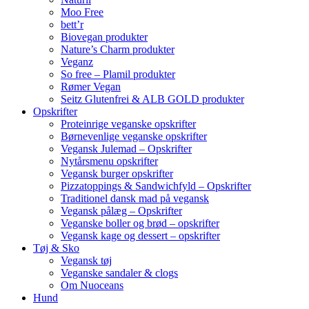
Moo Free
bett’r
Biovegan produkter
Nature’s Charm produkter
Veganz
So free – Plamil produkter
Rømer Vegan
Seitz Glutenfrei & ALB GOLD produkter
Opskrifter
Proteinrige veganske opskrifter
Børnevenlige veganske opskrifter
Vegansk Julemad – Opskrifter
Nytårsmenu opskrifter
Vegansk burger opskrifter
Pizzatoppings & Sandwichfyld – Opskrifter
Traditionel dansk mad på vegansk
Vegansk pålæg – Opskrifter
Veganske boller og brød – opskrifter
Vegansk kage og dessert – opskrifter
Tøj & Sko
Vegansk tøj
Veganske sandaler & clogs
Om Nuoceans
Hund