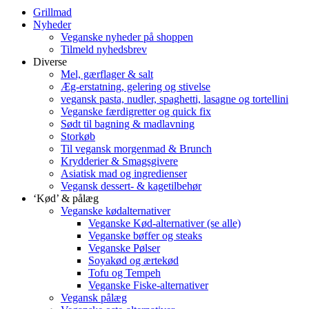
Grillmad
Nyheder
Veganske nyheder på shoppen
Tilmeld nyhedsbrev
Diverse
Mel, gærflager & salt
Æg-erstatning, gelering og stivelse
vegansk pasta, nudler, spaghetti, lasagne og tortellini
Veganske færdigretter og quick fix
Sødt til bagning & madlavning
Storkøb
Til vegansk morgenmad & Brunch
Krydderier & Smagsgivere
Asiatisk mad og ingredienser
Vegansk dessert- & kagetilbehør
‘Kød’ & pålæg
Veganske kødalternativer
Veganske Kød-alternativer (se alle)
Veganske bøffer og steaks
Veganske Pølser
Soyakød og ærtekød
Tofu og Tempeh
Veganske Fiske-alternativer
Vegansk pålæg