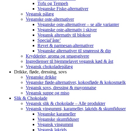
Tofu og Tempeh
Veganske Fiske-alternativer
Vegansk pålæg
Veganske oste-alternativer
Veganske oste-alternativer – se alle varianter
Veganske oste-alternativ i skiver
Vegansk alternativ til blokost
Special’åste’
Revet & parmesan-alternativer
Veganske alternativer til smøreost & dip
Krydderier, aroma og smagsgivere
Ingredienser til hjemmelavet vegansk kød & åst
Vegansk chokoladepålæg
Drikke, fløde, dressing, sovs
Veganske drikke
Veganske fløde-alternativer, kokosfløde & kokosmælk
Vegansk sovs, dressing & mayonnaise
Vegansk suppe og miso
Slik & Chokolade
Vegansk slik & chokolade – Alle produkter
Vegansk vingummi, karameller, lakrids & skumfiduser
Veganske karameller
Veganske skumfiduser
Vegansk vingummi
Vegansk lakrids