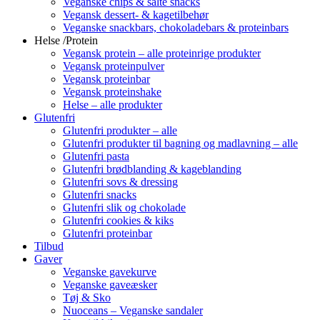
Veganske chips & salte snacks
Vegansk dessert- & kagetilbehør
Veganske snackbars, chokoladebars & proteinbars
Helse /Protein
Vegansk protein – alle proteinrige produkter
Vegansk proteinpulver
Vegansk proteinbar
Vegansk proteinshake
Helse – alle produkter
Glutenfri
Glutenfri produkter – alle
Glutenfri produkter til bagning og madlavning – alle
Glutenfri pasta
Glutenfri brødblanding & kageblanding
Glutenfri sovs & dressing
Glutenfri snacks
Glutenfri slik og chokolade
Glutenfri cookies & kiks
Glutenfri proteinbar
Tilbud
Gaver
Veganske gavekurve
Veganske gaveæsker
Tøj & Sko
Nuoceans – Veganske sandaler