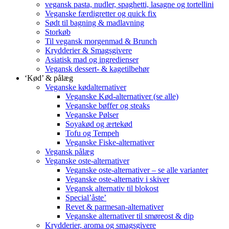
vegansk pasta, nudler, spaghetti, lasagne og tortellini
Veganske færdigretter og quick fix
Sødt til bagning & madlavning
Storkøb
Til vegansk morgenmad & Brunch
Krydderier & Smagsgivere
Asiatisk mad og ingredienser
Vegansk dessert- & kagetilbehør
‘Kød’ & pålæg
Veganske kødalternativer
Veganske Kød-alternativer (se alle)
Veganske bøffer og steaks
Veganske Pølser
Soyakød og ærtekød
Tofu og Tempeh
Veganske Fiske-alternativer
Vegansk pålæg
Veganske oste-alternativer
Veganske oste-alternativer – se alle varianter
Veganske oste-alternativ i skiver
Vegansk alternativ til blokost
Special’åste’
Revet & parmesan-alternativer
Veganske alternativer til smøreost & dip
Krydderier, aroma og smagsgivere