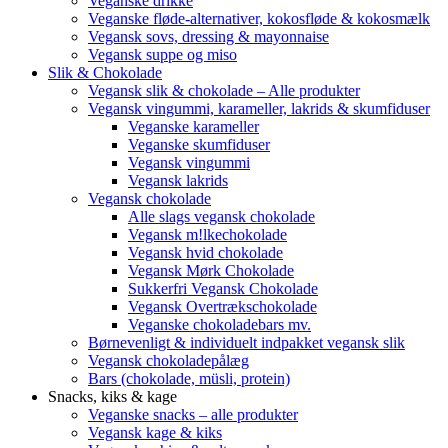
Veganske drikke
Veganske fløde-alternativer, kokosfløde & kokosmælk
Vegansk sovs, dressing & mayonnaise
Vegansk suppe og miso
Slik & Chokolade
Vegansk slik & chokolade – Alle produkter
Vegansk vingummi, karameller, lakrids & skumfiduser
Veganske karameller
Veganske skumfiduser
Vegansk vingummi
Vegansk lakrids
Vegansk chokolade
Alle slags vegansk chokolade
Vegansk m!lkechokolade
Vegansk hvid chokolade
Vegansk Mørk Chokolade
Sukkerfri Vegansk Chokolade
Vegansk Overtrækschokolade
Veganske chokoladebars mv.
Børnevenligt & individuelt indpakket vegansk slik
Vegansk chokoladepålæg
Bars (chokolade, müsli, protein)
Snacks, kiks & kage
Veganske snacks – alle produkter
Vegansk kage & kiks