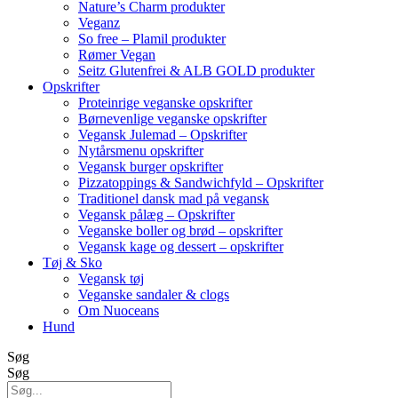
Nature’s Charm produkter
Veganz
So free – Plamil produkter
Rømer Vegan
Seitz Glutenfrei & ALB GOLD produkter
Opskrifter
Proteinrige veganske opskrifter
Børnevenlige veganske opskrifter
Vegansk Julemad – Opskrifter
Nytårsmenu opskrifter
Vegansk burger opskrifter
Pizzatoppings & Sandwichfyld – Opskrifter
Traditionel dansk mad på vegansk
Vegansk pålæg – Opskrifter
Veganske boller og brød – opskrifter
Vegansk kage og dessert – opskrifter
Tøj & Sko
Vegansk tøj
Veganske sandaler & clogs
Om Nuoceans
Hund
Søg
Søg