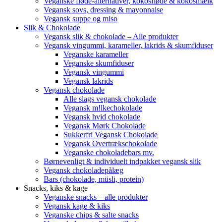
Veganske fløde-alternativer, kokosfløde & kokosmælk
Vegansk sovs, dressing & mayonnaise
Vegansk suppe og miso
Slik & Chokolade
Vegansk slik & chokolade – Alle produkter
Vegansk vingummi, karameller, lakrids & skumfiduser
Veganske karameller
Veganske skumfiduser
Vegansk vingummi
Vegansk lakrids
Vegansk chokolade
Alle slags vegansk chokolade
Vegansk m!lkechokolade
Vegansk hvid chokolade
Vegansk Mørk Chokolade
Sukkerfri Vegansk Chokolade
Vegansk Overtrækschokolade
Veganske chokoladebars mv.
Børnevenligt & individuelt indpakket vegansk slik
Vegansk chokoladepålæg
Bars (chokolade, müsli, protein)
Snacks, kiks & kage
Veganske snacks – alle produkter
Vegansk kage & kiks
Veganske chips & salte snacks