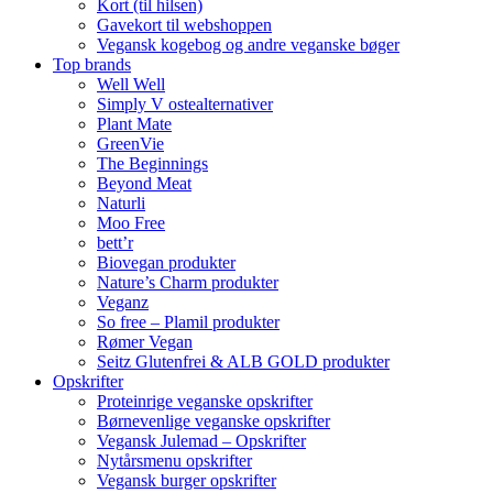
Kort (til hilsen)
Gavekort til webshoppen
Vegansk kogebog og andre veganske bøger
Top brands
Well Well
Simply V ostealternativer
Plant Mate
GreenVie
The Beginnings
Beyond Meat
Naturli
Moo Free
bett’r
Biovegan produkter
Nature’s Charm produkter
Veganz
So free – Plamil produkter
Rømer Vegan
Seitz Glutenfrei & ALB GOLD produkter
Opskrifter
Proteinrige veganske opskrifter
Børnevenlige veganske opskrifter
Vegansk Julemad – Opskrifter
Nytårsmenu opskrifter
Vegansk burger opskrifter