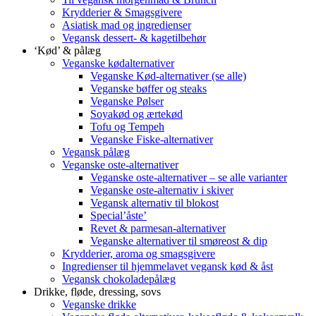
Krydderier & Smagsgivere
Asiatisk mad og ingredienser
Vegansk dessert- & kagetilbehør
‘Kød’ & pålæg
Veganske kødalternativer
Veganske Kød-alternativer (se alle)
Veganske bøffer og steaks
Veganske Pølser
Soyakød og ærtekød
Tofu og Tempeh
Veganske Fiske-alternativer
Vegansk pålæg
Veganske oste-alternativer
Veganske oste-alternativer – se alle varianter
Veganske oste-alternativ i skiver
Vegansk alternativ til blokost
Special’åste’
Revet & parmesan-alternativer
Veganske alternativer til smøreost & dip
Krydderier, aroma og smagsgivere
Ingredienser til hjemmelavet vegansk kød & åst
Vegansk chokoladepålæg
Drikke, fløde, dressing, sovs
Veganske drikke