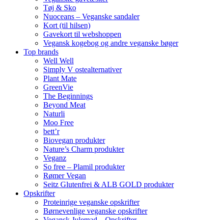
Tøj & Sko
Nuoceans – Veganske sandaler
Kort (til hilsen)
Gavekort til webshoppen
Vegansk kogebog og andre veganske bøger
Top brands
Well Well
Simply V ostealternativer
Plant Mate
GreenVie
The Beginnings
Beyond Meat
Naturli
Moo Free
bett’r
Biovegan produkter
Nature’s Charm produkter
Veganz
So free – Plamil produkter
Rømer Vegan
Seitz Glutenfrei & ALB GOLD produkter
Opskrifter
Proteinrige veganske opskrifter
Børnevenlige veganske opskrifter
Vegansk Julemad – Opskrifter