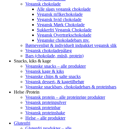
Vegansk chokolade
Alle slags vegansk chokolade
Vegansk m!lkechokolade
Vegansk hvid chokolade
Vegansk Mørk Chokolade
Sukkerfri Vegansk Chokolade
Vegansk Overtrækschokolade
Veganske chokoladebars mv.
Børnevenligt & individuelt indpakket vegansk slik
Vegansk chokoladepålæg
Bars (chokolade, müsli, protein)
Snacks, kiks & kage
Veganske snacks – alle produkter
Vegansk kage & kiks
Veganske chips & salte snacks
Vegansk dessert- & kagetilbehør
Veganske snackbars, chokoladebars & proteinbars
Helse /Protein
Vegansk protein – alle proteinrige produkter
Vegansk proteinpulver
Vegansk proteinbar
Vegansk proteinshake
Helse – alle produkter
Glutenfri
Glutenfri produkter – alle