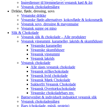
Ingredienser til hjemmelavet vegansk kød & åst
Vegansk chokoladepålæg
Drikke, fløde, dressing, sovs
Veganske drikke
Veganske fløde-alternativer, kokosfløde & kokosmælk
Vegansk sovs, dressing & mayonnaise
Vegansk suppe og miso
Slik & Chokolade
Vegansk slik & chokolade – Alle produkter
Vegansk vingummi, karameller, lakrids & skumfiduser
Veganske karameller
Veganske skumfiduser
Vegansk vingummi
Vegansk lakrids
Vegansk chokolade
Alle slags vegansk chokolade
Vegansk m!lkechokolade
Vegansk hvid chokolade
Vegansk Mørk Chokolade
Sukkerfri Vegansk Chokolade
Vegansk Overtrækschokolade
Veganske chokoladebars mv.
Børnevenligt & individuelt indpakket vegansk slik
Vegansk chokoladepålæg
Bars (chokolade, müsli, protein)