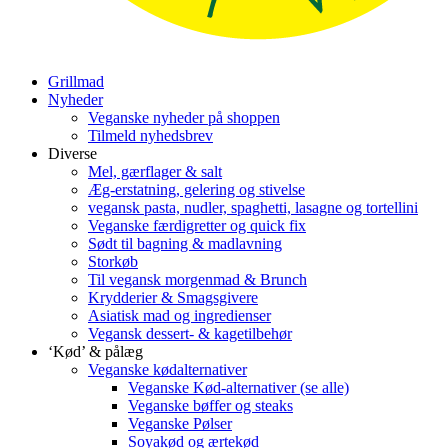
Grillmad
Nyheder
Veganske nyheder på shoppen
Tilmeld nyhedsbrev
Diverse
Mel, gærflager & salt
Æg-erstatning, gelering og stivelse
vegansk pasta, nudler, spaghetti, lasagne og tortellini
Veganske færdigretter og quick fix
Sødt til bagning & madlavning
Storkøb
Til vegansk morgenmad & Brunch
Krydderier & Smagsgivere
Asiatisk mad og ingredienser
Vegansk dessert- & kagetilbehør
‘Kød’ & pålæg
Veganske kødalternativer
Veganske Kød-alternativer (se alle)
Veganske bøffer og steaks
Veganske Pølser
Soyakød og ærtekød