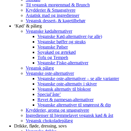
Til vegansk morgenmad & Brunch
Krydderier & Smagsgivere
Asiatisk mad og ingredienser
Vegansk dessert- & kagetilbehør
‘Kød’ & pålæg
Veganske kødalternativer
Veganske Kød-alternativer (se alle)
Veganske bøffer og steaks
Veganske Pølser
Soyakød og ærtekød
Tofu og Tempeh
Veganske Fiske-alternativer
Vegansk pålæg
Veganske oste-alternativer
Veganske oste-alternativer – se alle varianter
Veganske oste-alternativ i skiver
Vegansk alternativ til blokost
Special’åste’
Revet & parmesan-alternativer
Veganske alternativer til smøreost & dip
Krydderier, aroma og smagsgivere
Ingredienser til hjemmelavet vegansk kød & åst
Vegansk chokoladepålæg
Drikke, fløde, dressing, sovs