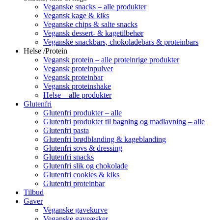
Veganske snacks – alle produkter
Vegansk kage & kiks
Veganske chips & salte snacks
Vegansk dessert- & kagetilbehør
Veganske snackbars, chokoladebars & proteinbars
Helse /Protein
Vegansk protein – alle proteinrige produkter
Vegansk proteinpulver
Vegansk proteinbar
Vegansk proteinshake
Helse – alle produkter
Glutenfri
Glutenfri produkter – alle
Glutenfri produkter til bagning og madlavning – alle
Glutenfri pasta
Glutenfri brødblanding & kageblanding
Glutenfri sovs & dressing
Glutenfri snacks
Glutenfri slik og chokolade
Glutenfri cookies & kiks
Glutenfri proteinbar
Tilbud
Gaver
Veganske gavekurve
Veganske gaveæsker