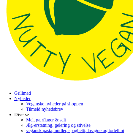
Grillmad
Nyheder
Veganske nyheder på shoppen
Tilmeld nyhedsbrev
Diverse
Mel, gærflager & salt
Æg-erstatning, gelering og stivelse
vegansk pasta, nudler, spaghetti, lasagne og tortellini