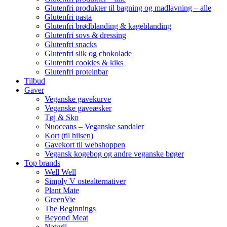
Glutenfri produkter til bagning og madlavning – alle
Glutenfri pasta
Glutenfri brødblanding & kageblanding
Glutenfri sovs & dressing
Glutenfri snacks
Glutenfri slik og chokolade
Glutenfri cookies & kiks
Glutenfri proteinbar
Tilbud
Gaver
Veganske gavekurve
Veganske gaveæsker
Tøj & Sko
Nuoceans – Veganske sandaler
Kort (til hilsen)
Gavekort til webshoppen
Vegansk kogebog og andre veganske bøger
Top brands
Well Well
Simply V ostealternativer
Plant Mate
GreenVie
The Beginnings
Beyond Meat
Naturli