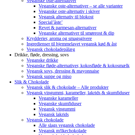
Veganske oste-alternativer
Veganske oste-alternativer – se alle varianter
Veganske oste-alternativ i skiver
Vegansk alternativ til blokost
Special’åste’
Revet & parmesan-alternativer
Veganske alternativer til smøreost & dip
Krydderier, aroma og smagsgivere
Ingredienser til hjemmelavet vegansk kød & åst
Vegansk chokoladepålæg
Drikke, fløde, dressing, sovs
Veganske drikke
Veganske fløde-alternativer, kokosfløde & kokosmælk
Vegansk sovs, dressing & mayonnaise
Vegansk suppe og miso
Slik & Chokolade
Vegansk slik & chokolade – Alle produkter
Vegansk vingummi, karameller, lakrids & skumfiduser
Veganske karameller
Veganske skumfiduser
Vegansk vingummi
Vegansk lakrids
Vegansk chokolade
Alle slags vegansk chokolade
Vegansk m!lkechokolade