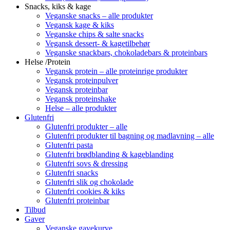
Snacks, kiks & kage
Veganske snacks – alle produkter
Vegansk kage & kiks
Veganske chips & salte snacks
Vegansk dessert- & kagetilbehør
Veganske snackbars, chokoladebars & proteinbars
Helse /Protein
Vegansk protein – alle proteinrige produkter
Vegansk proteinpulver
Vegansk proteinbar
Vegansk proteinshake
Helse – alle produkter
Glutenfri
Glutenfri produkter – alle
Glutenfri produkter til bagning og madlavning – alle
Glutenfri pasta
Glutenfri brødblanding & kageblanding
Glutenfri sovs & dressing
Glutenfri snacks
Glutenfri slik og chokolade
Glutenfri cookies & kiks
Glutenfri proteinbar
Tilbud
Gaver
Veganske gavekurve