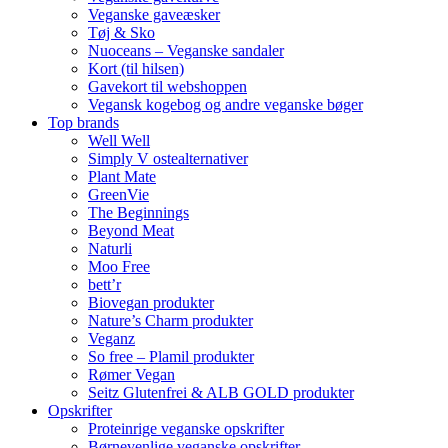
Veganske gaveæsker
Tøj & Sko
Nuoceans – Veganske sandaler
Kort (til hilsen)
Gavekort til webshoppen
Vegansk kogebog og andre veganske bøger
Top brands
Well Well
Simply V ostealternativer
Plant Mate
GreenVie
The Beginnings
Beyond Meat
Naturli
Moo Free
bett’r
Biovegan produkter
Nature’s Charm produkter
Veganz
So free – Plamil produkter
Rømer Vegan
Seitz Glutenfrei & ALB GOLD produkter
Opskrifter
Proteinrige veganske opskrifter
Børnevenlige veganske opskrifter