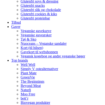
Glutenfri sovs & dressing
Glutenfri snacks
Glutenfri slik og chokolade
Glutenfri cookies & kiks
Glutenfri proteinbar
Tilbud
Gaver
Veganske gavekurve
Veganske gaveæsker
Tøj & Sko
Nuoceans – Veganske sandaler
Kort (til hilsen)
Gavekort til webshoppen
Vegansk kogebog og andre veganske bøger
Top brands
Well Well
Simply V ostealternativer
Plant Mate
GreenVie
The Beginnings
Beyond Meat
Naturli
Moo Free
bett’r
Biovegan produkter