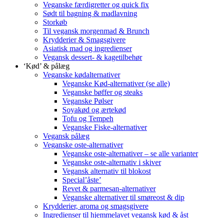
Veganske færdigretter og quick fix
Sødt til bagning & madlavning
Storkøb
Til vegansk morgenmad & Brunch
Krydderier & Smagsgivere
Asiatisk mad og ingredienser
Vegansk dessert- & kagetilbehør
‘Kød’ & pålæg
Veganske kødalternativer
Veganske Kød-alternativer (se alle)
Veganske bøffer og steaks
Veganske Pølser
Soyakød og ærtekød
Tofu og Tempeh
Veganske Fiske-alternativer
Vegansk pålæg
Veganske oste-alternativer
Veganske oste-alternativer – se alle varianter
Veganske oste-alternativ i skiver
Vegansk alternativ til blokost
Special’åste’
Revet & parmesan-alternativer
Veganske alternativer til smøreost & dip
Krydderier, aroma og smagsgivere
Ingredienser til hjemmelavet vegansk kød & åst