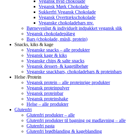
Vegansk hvid chokolade
Vegansk Mørk Chokolade
Sukkerfri Vegansk Chokolade
Vegansk Overtrækschokolade
Veganske chokoladebars mv.
Børnevenligt & individuelt indpakket vegansk slik
Vegansk chokoladepålæg
Bars (chokolade, müsli, protein)
Snacks, kiks & kage
Veganske snacks – alle produkter
Vegansk kage & kiks
Veganske chips & salte snacks
Vegansk dessert- & kagetilbehør
Veganske snackbars, chokoladebars & proteinbars
Helse /Protein
Vegansk protein – alle proteinrige produkter
Vegansk proteinpulver
Vegansk proteinbar
Vegansk proteinshake
Helse – alle produkter
Glutenfri
Glutenfri produkter – alle
Glutenfri produkter til bagning og madlavning – alle
Glutenfri pasta
Glutenfri brødblanding & kageblanding