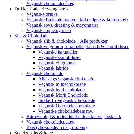
Vegansk chokoladepålæg
Drikke, fløde, dressing, sovs
Veganske drikke
Veganske fløde-alternativer, kokosfløde & kokosmælk
Vegansk sovs, dressing & mayonnaise
Vegansk suppe og miso
Slik & Chokolade
Vegansk slik & chokolade – Alle produkter
Vegansk vingummi, karameller, lakrids & skumfiduser
Veganske karameller
Veganske skumfiduser
Vegansk vingummi
Vegansk lakrids
Vegansk chokolade
Alle slags vegansk chokolade
Vegansk m!lkechokolade
Vegansk hvid chokolade
Vegansk Mørk Chokolade
Sukkerfri Vegansk Chokolade
Vegansk Overtrækschokolade
Veganske chokoladebars mv.
Børnevenligt & individuelt indpakket vegansk slik
Vegansk chokoladepålæg
Bars (chokolade, müsli, protein)
Snacks, kiks & kage