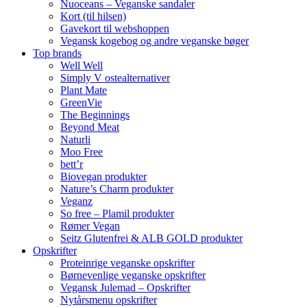
Nuoceans – Veganske sandaler
Kort (til hilsen)
Gavekort til webshoppen
Vegansk kogebog og andre veganske bøger
Top brands
Well Well
Simply V ostealternativer
Plant Mate
GreenVie
The Beginnings
Beyond Meat
Naturli
Moo Free
bett’r
Biovegan produkter
Nature’s Charm produkter
Veganz
So free – Plamil produkter
Rømer Vegan
Seitz Glutenfrei & ALB GOLD produkter
Opskrifter
Proteinrige veganske opskrifter
Børnevenlige veganske opskrifter
Vegansk Julemad – Opskrifter
Nytårsmenu opskrifter