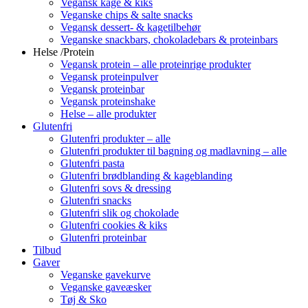
Vegansk kage & kiks
Veganske chips & salte snacks
Vegansk dessert- & kagetilbehør
Veganske snackbars, chokoladebars & proteinbars
Helse /Protein
Vegansk protein – alle proteinrige produkter
Vegansk proteinpulver
Vegansk proteinbar
Vegansk proteinshake
Helse – alle produkter
Glutenfri
Glutenfri produkter – alle
Glutenfri produkter til bagning og madlavning – alle
Glutenfri pasta
Glutenfri brødblanding & kageblanding
Glutenfri sovs & dressing
Glutenfri snacks
Glutenfri slik og chokolade
Glutenfri cookies & kiks
Glutenfri proteinbar
Tilbud
Gaver
Veganske gavekurve
Veganske gaveæsker
Tøj & Sko