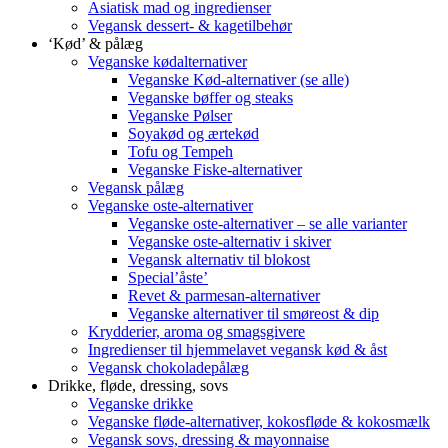
Asiatisk mad og ingredienser
Vegansk dessert- & kagetilbehør
‘Kød’ & pålæg
Veganske kødalternativer
Veganske Kød-alternativer (se alle)
Veganske bøffer og steaks
Veganske Pølser
Soyakød og ærtekød
Tofu og Tempeh
Veganske Fiske-alternativer
Vegansk pålæg
Veganske oste-alternativer
Veganske oste-alternativer – se alle varianter
Veganske oste-alternativ i skiver
Vegansk alternativ til blokost
Special’åste’
Revet & parmesan-alternativer
Veganske alternativer til smøreost & dip
Krydderier, aroma og smagsgivere
Ingredienser til hjemmelavet vegansk kød & åst
Vegansk chokoladepålæg
Drikke, fløde, dressing, sovs
Veganske drikke
Veganske fløde-alternativer, kokosfløde & kokosmælk
Vegansk sovs, dressing & mayonnaise