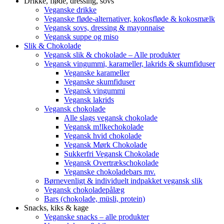
Drikke, fløde, dressing, sovs
Veganske drikke
Veganske fløde-alternativer, kokosfløde & kokosmælk
Vegansk sovs, dressing & mayonnaise
Vegansk suppe og miso
Slik & Chokolade
Vegansk slik & chokolade – Alle produkter
Vegansk vingummi, karameller, lakrids & skumfiduser
Veganske karameller
Veganske skumfiduser
Vegansk vingummi
Vegansk lakrids
Vegansk chokolade
Alle slags vegansk chokolade
Vegansk m!lkechokolade
Vegansk hvid chokolade
Vegansk Mørk Chokolade
Sukkerfri Vegansk Chokolade
Vegansk Overtrækschokolade
Veganske chokoladebars mv.
Børnevenligt & individuelt indpakket vegansk slik
Vegansk chokoladepålæg
Bars (chokolade, müsli, protein)
Snacks, kiks & kage
Veganske snacks – alle produkter