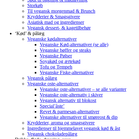
Storkøb
Til vegansk morgenmad & Brunch
Krydderier & Smagsgivere
Asiatisk mad og ingredienser
Vegansk dessert- & kagetilbehør
‘Kød’ & pålæg
Veganske kødalternativer
Veganske Kød-alternativer (se alle)
Veganske bøffer og steaks
Veganske Pølser
Soyakød og ærtekød
Tofu og Tempeh
Veganske Fiske-alternativer
Vegansk pålæg
Veganske oste-alternativer
Veganske oste-alternativer – se alle varianter
Veganske oste-alternativ i skiver
Vegansk alternativ til blokost
Special’åste’
Revet & parmesan-alternativer
Veganske alternativer til smøreost & dip
Krydderier, aroma og smagsgivere
Ingredienser til hjemmelavet vegansk kød & åst
Vegansk chokoladepålæg