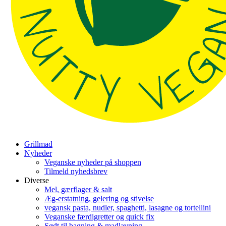
Grillmad
Nyheder
Veganske nyheder på shoppen
Tilmeld nyhedsbrev
Diverse
Mel, gærflager & salt
Æg-erstatning, gelering og stivelse
vegansk pasta, nudler, spaghetti, lasagne og tortellini
Veganske færdigretter og quick fix
Sødt til bagning & madlavning