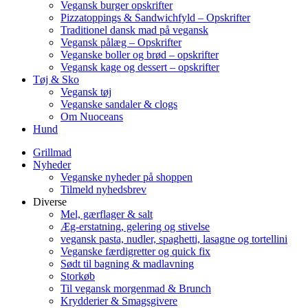
Vegansk burger opskrifter
Pizzatoppings & Sandwichfyld – Opskrifter
Traditionel dansk mad på vegansk
Vegansk pålæg – Opskrifter
Veganske boller og brød – opskrifter
Vegansk kage og dessert – opskrifter
Tøj & Sko
Vegansk tøj
Veganske sandaler & clogs
Om Nuoceans
Hund
Grillmad
Nyheder
Veganske nyheder på shoppen
Tilmeld nyhedsbrev
Diverse
Mel, gærflager & salt
Æg-erstatning, gelering og stivelse
vegansk pasta, nudler, spaghetti, lasagne og tortellini
Veganske færdigretter og quick fix
Sødt til bagning & madlavning
Storkøb
Til vegansk morgenmad & Brunch
Krydderier & Smagsgivere