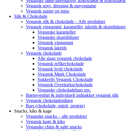
Veganske fløde-alternativer, kokosfløde & kokosmælk
Vegansk sovs, dressing & mayonnaise
Vegansk suppe og miso
Slik & Chokolade
Vegansk slik & chokolade – Alle produkter
Vegansk vingummi, karameller, lakrids & skumfiduser
Veganske karameller
Veganske skumfiduser
Vegansk vingummi
Vegansk lakrids
Vegansk chokolade
Alle slags vegansk chokolade
Vegansk m!lkechokolade
Vegansk hvid chokolade
Vegansk Mørk Chokolade
Sukkerfri Vegansk Chokolade
Vegansk Overtrækschokolade
Veganske chokoladebars mv.
Børnevenligt & individuelt indpakket vegansk slik
Vegansk chokoladepålæg
Bars (chokolade, müsli, protein)
Snacks, kiks & kage
Veganske snacks – alle produkter
Vegansk kage & kiks
Veganske chips & salte snacks