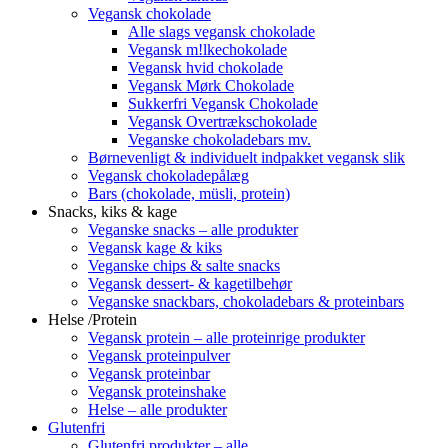
Vegansk chokolade
Alle slags vegansk chokolade
Vegansk m!lkechokolade
Vegansk hvid chokolade
Vegansk Mørk Chokolade
Sukkerfri Vegansk Chokolade
Vegansk Overtrækschokolade
Veganske chokoladebars mv.
Børnevenligt & individuelt indpakket vegansk slik
Vegansk chokoladepålæg
Bars (chokolade, müsli, protein)
Snacks, kiks & kage
Veganske snacks – alle produkter
Vegansk kage & kiks
Veganske chips & salte snacks
Vegansk dessert- & kagetilbehør
Veganske snackbars, chokoladebars & proteinbars
Helse /Protein
Vegansk protein – alle proteinrige produkter
Vegansk proteinpulver
Vegansk proteinbar
Vegansk proteinshake
Helse – alle produkter
Glutenfri
Glutenfri produkter – alle