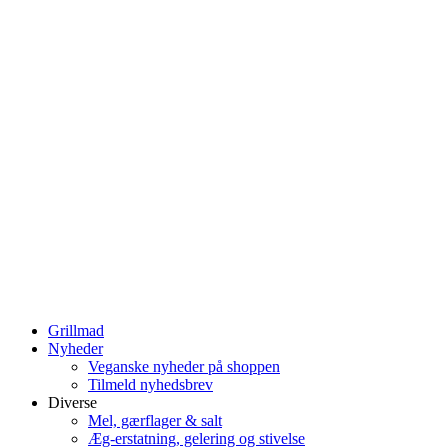
Grillmad
Nyheder
Veganske nyheder på shoppen
Tilmeld nyhedsbrev
Diverse
Mel, gærflager & salt
Æg-erstatning, gelering og stivelse