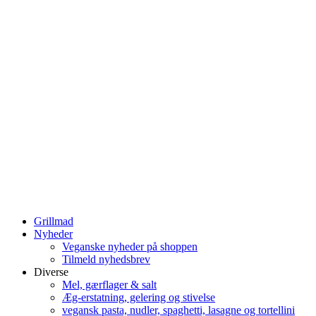
Grillmad
Nyheder
Veganske nyheder på shoppen
Tilmeld nyhedsbrev
Diverse
Mel, gærflager & salt
Æg-erstatning, gelering og stivelse
vegansk pasta, nudler, spaghetti, lasagne og tortellini