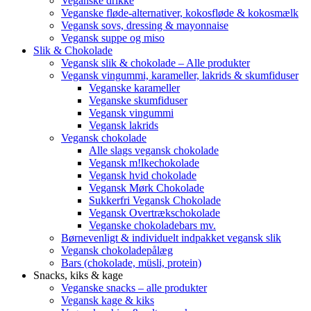
Veganske drikke
Veganske fløde-alternativer, kokosfløde & kokosmælk
Vegansk sovs, dressing & mayonnaise
Vegansk suppe og miso
Slik & Chokolade
Vegansk slik & chokolade – Alle produkter
Vegansk vingummi, karameller, lakrids & skumfiduser
Veganske karameller
Veganske skumfiduser
Vegansk vingummi
Vegansk lakrids
Vegansk chokolade
Alle slags vegansk chokolade
Vegansk m!lkechokolade
Vegansk hvid chokolade
Vegansk Mørk Chokolade
Sukkerfri Vegansk Chokolade
Vegansk Overtrækschokolade
Veganske chokoladebars mv.
Børnevenligt & individuelt indpakket vegansk slik
Vegansk chokoladepålæg
Bars (chokolade, müsli, protein)
Snacks, kiks & kage
Veganske snacks – alle produkter
Vegansk kage & kiks