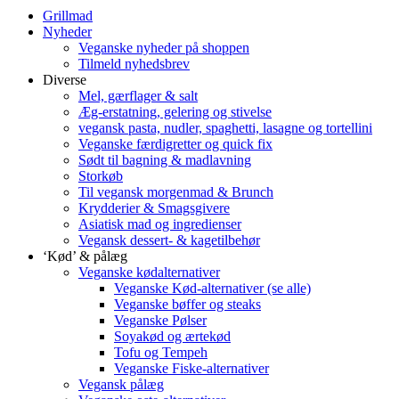
Grillmad
Nyheder
Veganske nyheder på shoppen
Tilmeld nyhedsbrev
Diverse
Mel, gærflager & salt
Æg-erstatning, gelering og stivelse
vegansk pasta, nudler, spaghetti, lasagne og tortellini
Veganske færdigretter og quick fix
Sødt til bagning & madlavning
Storkøb
Til vegansk morgenmad & Brunch
Krydderier & Smagsgivere
Asiatisk mad og ingredienser
Vegansk dessert- & kagetilbehør
‘Kød’ & pålæg
Veganske kødalternativer
Veganske Kød-alternativer (se alle)
Veganske bøffer og steaks
Veganske Pølser
Soyakød og ærtekød
Tofu og Tempeh
Veganske Fiske-alternativer
Vegansk pålæg