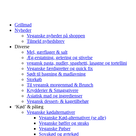
Grillmad
Nyheder
Veganske nyheder på shoppen
Tilmeld nyhedsbrev
Diverse
Mel, gærflager & salt
Æg-erstatning, gelering og stivelse
vegansk pasta, nudler, spaghetti, lasagne og tortellini
Veganske færdigretter og quick fix
Sødt til bagning & madlavning
Storkøb
Til vegansk morgenmad & Brunch
Krydderier & Smagsgivere
Asiatisk mad og ingredienser
Vegansk dessert- & kagetilbehør
‘Kød’ & pålæg
Veganske kødalternativer
Veganske Kød-alternativer (se alle)
Veganske bøffer og steaks
Veganske Pølser
Soyakød og ærtekød