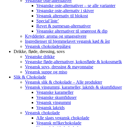
Veganske oste-alternativer
Veganske oste-alternativer – se alle varianter
Veganske oste-alternativ i skiver
Vegansk alternativ til blokost
Special’åste’
Revet & parmesan-alternativer
Veganske alternativer til smøreost & dip
Krydderier, aroma og smagsgivere
Ingredienser til hjemmelavet vegansk kød & åst
Vegansk chokoladepålæg
Drikke, fløde, dressing, sovs
Veganske drikke
Veganske fløde-alternativer, kokosfløde & kokosmælk
Vegansk sovs, dressing & mayonnaise
Vegansk suppe og miso
Slik & Chokolade
Vegansk slik & chokolade – Alle produkter
Vegansk vingummi, karameller, lakrids & skumfiduser
Veganske karameller
Veganske skumfiduser
Vegansk vingummi
Vegansk lakrids
Vegansk chokolade
Alle slags vegansk chokolade
Vegansk m!lkechokolade