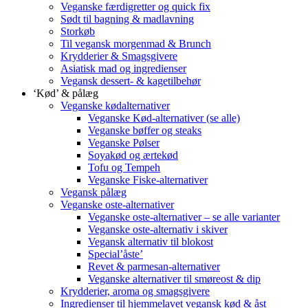
Veganske færdigretter og quick fix
Sødt til bagning & madlavning
Storkøb
Til vegansk morgenmad & Brunch
Krydderier & Smagsgivere
Asiatisk mad og ingredienser
Vegansk dessert- & kagetilbehør
‘Kød’ & pålæg
Veganske kødalternativer
Veganske Kød-alternativer (se alle)
Veganske bøffer og steaks
Veganske Pølser
Soyakød og ærtekød
Tofu og Tempeh
Veganske Fiske-alternativer
Vegansk pålæg
Veganske oste-alternativer
Veganske oste-alternativer – se alle varianter
Veganske oste-alternativ i skiver
Vegansk alternativ til blokost
Special’åste’
Revet & parmesan-alternativer
Veganske alternativer til smøreost & dip
Krydderier, aroma og smagsgivere
Ingredienser til hjemmelavet vegansk kød & åst