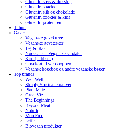
Glutenfri sovs & dressing
Glutenfri snacks
Glutenfri slik og chokolade
Glutenfri cookies & kiks
Glutenfri proteinbar
Tilbud
Gaver
Veganske gavekurve
Veganske gaveæsker
Tøj & Sko
Nuoceans – Veganske sandaler
Kort (til hilsen)
Gavekort til webshoppen
Vegansk kogebog og andre veganske bøger
Top brands
Well Well
Simply V ostealternativer
Plant Mate
GreenVie
The Beginnings
Beyond Meat
Naturli
Moo Free
bett’r
Biovegan produkter