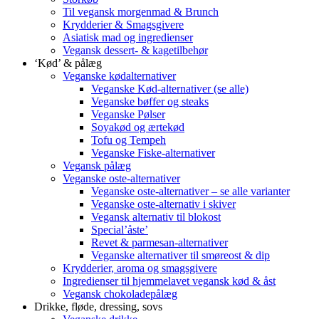
Til vegansk morgenmad & Brunch
Krydderier & Smagsgivere
Asiatisk mad og ingredienser
Vegansk dessert- & kagetilbehør
‘Kød’ & pålæg
Veganske kødalternativer
Veganske Kød-alternativer (se alle)
Veganske bøffer og steaks
Veganske Pølser
Soyakød og ærtekød
Tofu og Tempeh
Veganske Fiske-alternativer
Vegansk pålæg
Veganske oste-alternativer
Veganske oste-alternativer – se alle varianter
Veganske oste-alternativ i skiver
Vegansk alternativ til blokost
Special’åste’
Revet & parmesan-alternativer
Veganske alternativer til smøreost & dip
Krydderier, aroma og smagsgivere
Ingredienser til hjemmelavet vegansk kød & åst
Vegansk chokoladepålæg
Drikke, fløde, dressing, sovs