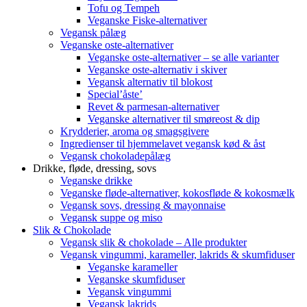
Tofu og Tempeh
Veganske Fiske-alternativer
Vegansk pålæg
Veganske oste-alternativer
Veganske oste-alternativer – se alle varianter
Veganske oste-alternativ i skiver
Vegansk alternativ til blokost
Special’åste’
Revet & parmesan-alternativer
Veganske alternativer til smøreost & dip
Krydderier, aroma og smagsgivere
Ingredienser til hjemmelavet vegansk kød & åst
Vegansk chokoladepålæg
Drikke, fløde, dressing, sovs
Veganske drikke
Veganske fløde-alternativer, kokosfløde & kokosmælk
Vegansk sovs, dressing & mayonnaise
Vegansk suppe og miso
Slik & Chokolade
Vegansk slik & chokolade – Alle produkter
Vegansk vingummi, karameller, lakrids & skumfiduser
Veganske karameller
Veganske skumfiduser
Vegansk vingummi
Vegansk lakrids