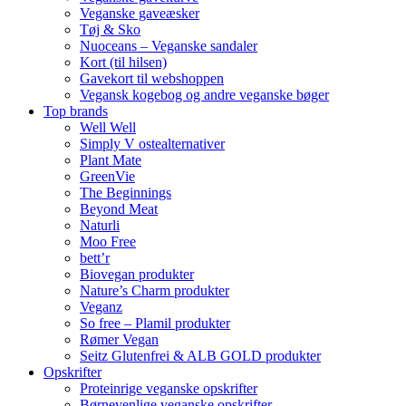
Veganske gaveæsker
Tøj & Sko
Nuoceans – Veganske sandaler
Kort (til hilsen)
Gavekort til webshoppen
Vegansk kogebog og andre veganske bøger
Top brands
Well Well
Simply V ostealternativer
Plant Mate
GreenVie
The Beginnings
Beyond Meat
Naturli
Moo Free
bett’r
Biovegan produkter
Nature’s Charm produkter
Veganz
So free – Plamil produkter
Rømer Vegan
Seitz Glutenfrei & ALB GOLD produkter
Opskrifter
Proteinrige veganske opskrifter
Børnevenlige veganske opskrifter