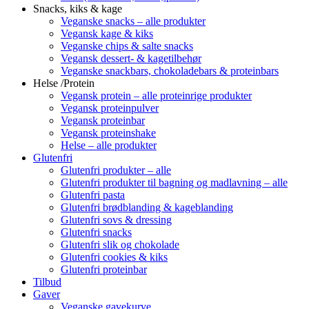
Snacks, kiks & kage
Veganske snacks – alle produkter
Vegansk kage & kiks
Veganske chips & salte snacks
Vegansk dessert- & kagetilbehør
Veganske snackbars, chokoladebars & proteinbars
Helse /Protein
Vegansk protein – alle proteinrige produkter
Vegansk proteinpulver
Vegansk proteinbar
Vegansk proteinshake
Helse – alle produkter
Glutenfri
Glutenfri produkter – alle
Glutenfri produkter til bagning og madlavning – alle
Glutenfri pasta
Glutenfri brødblanding & kageblanding
Glutenfri sovs & dressing
Glutenfri snacks
Glutenfri slik og chokolade
Glutenfri cookies & kiks
Glutenfri proteinbar
Tilbud
Gaver
Veganske gavekurve