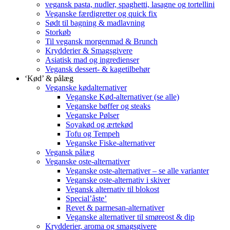
vegansk pasta, nudler, spaghetti, lasagne og tortellini
Veganske færdigretter og quick fix
Sødt til bagning & madlavning
Storkøb
Til vegansk morgenmad & Brunch
Krydderier & Smagsgivere
Asiatisk mad og ingredienser
Vegansk dessert- & kagetilbehør
‘Kød’ & pålæg
Veganske kødalternativer
Veganske Kød-alternativer (se alle)
Veganske bøffer og steaks
Veganske Pølser
Soyakød og ærtekød
Tofu og Tempeh
Veganske Fiske-alternativer
Vegansk pålæg
Veganske oste-alternativer
Veganske oste-alternativer – se alle varianter
Veganske oste-alternativ i skiver
Vegansk alternativ til blokost
Special’åste’
Revet & parmesan-alternativer
Veganske alternativer til smøreost & dip
Krydderier, aroma og smagsgivere