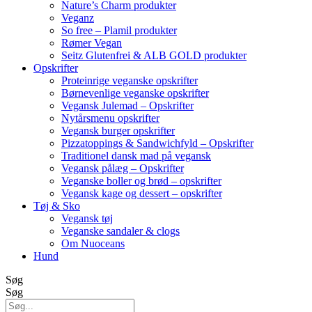
Nature’s Charm produkter
Veganz
So free – Plamil produkter
Rømer Vegan
Seitz Glutenfrei & ALB GOLD produkter
Opskrifter
Proteinrige veganske opskrifter
Børnevenlige veganske opskrifter
Vegansk Julemad – Opskrifter
Nytårsmenu opskrifter
Vegansk burger opskrifter
Pizzatoppings & Sandwichfyld – Opskrifter
Traditionel dansk mad på vegansk
Vegansk pålæg – Opskrifter
Veganske boller og brød – opskrifter
Vegansk kage og dessert – opskrifter
Tøj & Sko
Vegansk tøj
Veganske sandaler & clogs
Om Nuoceans
Hund
Søg
Søg