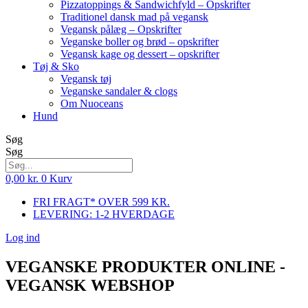
Pizzatoppings & Sandwichfyld – Opskrifter
Traditionel dansk mad på vegansk
Vegansk pålæg – Opskrifter
Veganske boller og brød – opskrifter
Vegansk kage og dessert – opskrifter
Tøj & Sko
Vegansk tøj
Veganske sandaler & clogs
Om Nuoceans
Hund
Søg
Søg
0,00
kr.
0
Kurv
FRI FRAGT* OVER 599 KR.
LEVERING: 1-2 HVERDAGE
Log ind
VEGANSKE PRODUKTER ONLINE -
VEGANSK WEBSHOP