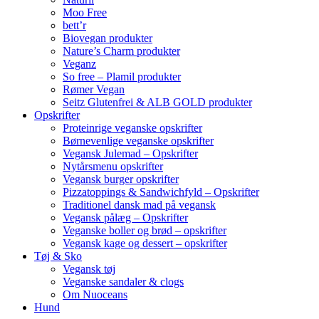
Moo Free
bett’r
Biovegan produkter
Nature’s Charm produkter
Veganz
So free – Plamil produkter
Rømer Vegan
Seitz Glutenfrei & ALB GOLD produkter
Opskrifter
Proteinrige veganske opskrifter
Børnevenlige veganske opskrifter
Vegansk Julemad – Opskrifter
Nytårsmenu opskrifter
Vegansk burger opskrifter
Pizzatoppings & Sandwichfyld – Opskrifter
Traditionel dansk mad på vegansk
Vegansk pålæg – Opskrifter
Veganske boller og brød – opskrifter
Vegansk kage og dessert – opskrifter
Tøj & Sko
Vegansk tøj
Veganske sandaler & clogs
Om Nuoceans
Hund