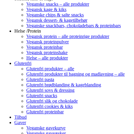
Veganske snacks – alle produkter
Vegansk kage & kiks
Veganske chips & salte snacks
Vegansk dessert- & kagetilbehør
Veganske snackbars, chokoladebars & proteinbars
Helse /Protein
Vegansk protein – alle proteinrige produkter
Vegansk proteinpulver
Vegansk proteinbar
Vegansk proteinshake
Helse – alle produkter
Glutenfri
Glutenfri produkter – alle
Glutenfri produkter til bagning og madlavning – alle
Glutenfri pasta
Glutenfri brødblanding & kageblanding
Glutenfri sovs & dressing
Glutenfri snacks
Glutenfri slik og chokolade
Glutenfri cookies & kiks
Glutenfri proteinbar
Tilbud
Gaver
Veganske gavekurve
Veganske gaveæsker