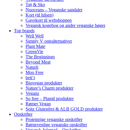
Tøj & Sko
Nuoceans – Veganske sandaler
Kort (til hilsen)
Gavekort til webshoppen
Vegansk kogebog og andre veganske bøger
Top brands
Well Well
Simply V ostealternativer
Plant Mate
GreenVie
The Beginnings
Beyond Meat
Naturli
Moo Free
bett’r
Biovegan produkter
Nature’s Charm produkter
Veganz
So free – Plamil produkter
Rømer Vegan
Seitz Glutenfrei & ALB GOLD produkter
Opskrifter
Proteinrige veganske opskrifter
Børnevenlige veganske opskrifter
Vegansk Julemad – Opskrifter