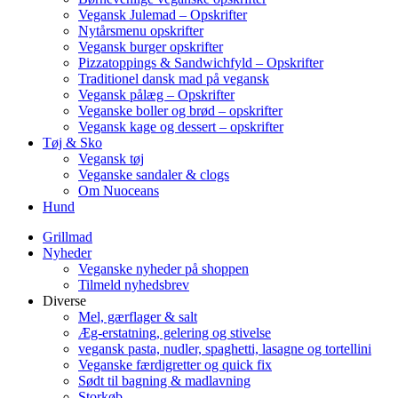
Vegansk Julemad – Opskrifter
Nytårsmenu opskrifter
Vegansk burger opskrifter
Pizzatoppings & Sandwichfyld – Opskrifter
Traditionel dansk mad på vegansk
Vegansk pålæg – Opskrifter
Veganske boller og brød – opskrifter
Vegansk kage og dessert – opskrifter
Tøj & Sko
Vegansk tøj
Veganske sandaler & clogs
Om Nuoceans
Hund
Grillmad
Nyheder
Veganske nyheder på shoppen
Tilmeld nyhedsbrev
Diverse
Mel, gærflager & salt
Æg-erstatning, gelering og stivelse
vegansk pasta, nudler, spaghetti, lasagne og tortellini
Veganske færdigretter og quick fix
Sødt til bagning & madlavning
Storkøb