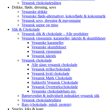
Vegansk chokoladepålæg
Drikke, fløde, dressing, sovs
Veganske drikke
Veganske fløde-alternativer, kokosfløde & kokosmælk
Vegansk sovs, dressing & mayonnaise
Vegansk suppe og miso
Slik & Chokolade
Vegansk slik & chokolade – Alle produkter
Vegansk vingummi, karameller, lakrids & skumfiduser
Veganske karameller
Veganske skumfiduser
Vegansk vingummi
Vegansk lakrids
Vegansk chokolade
Alle slags vegansk chokolade
Vegansk m!lkechokolade
Vegansk hvid chokolade
Vegansk Mørk Chokolade
Sukkerfri Vegansk Chokolade
Vegansk Overtrækschokolade
Veganske chokoladebars mv.
Børnevenligt & individuelt indpakket vegansk slik
Vegansk chokoladepålæg
Bars (chokolade, müsli, protein)
Snacks, kiks & kage