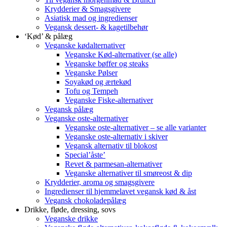
Krydderier & Smagsgivere
Asiatisk mad og ingredienser
Vegansk dessert- & kagetilbehør
‘Kød’ & pålæg
Veganske kødalternativer
Veganske Kød-alternativer (se alle)
Veganske bøffer og steaks
Veganske Pølser
Soyakød og ærtekød
Tofu og Tempeh
Veganske Fiske-alternativer
Vegansk pålæg
Veganske oste-alternativer
Veganske oste-alternativer – se alle varianter
Veganske oste-alternativ i skiver
Vegansk alternativ til blokost
Special’åste’
Revet & parmesan-alternativer
Veganske alternativer til smøreost & dip
Krydderier, aroma og smagsgivere
Ingredienser til hjemmelavet vegansk kød & åst
Vegansk chokoladepålæg
Drikke, fløde, dressing, sovs
Veganske drikke