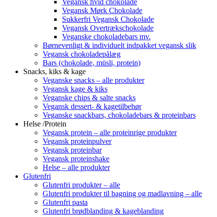
Vegansk hvid chokolade
Vegansk Mørk Chokolade
Sukkerfri Vegansk Chokolade
Vegansk Overtrækschokolade
Veganske chokoladebars mv.
Børnevenligt & individuelt indpakket vegansk slik
Vegansk chokoladepålæg
Bars (chokolade, müsli, protein)
Snacks, kiks & kage
Veganske snacks – alle produkter
Vegansk kage & kiks
Veganske chips & salte snacks
Vegansk dessert- & kagetilbehør
Veganske snackbars, chokoladebars & proteinbars
Helse /Protein
Vegansk protein – alle proteinrige produkter
Vegansk proteinpulver
Vegansk proteinbar
Vegansk proteinshake
Helse – alle produkter
Glutenfri
Glutenfri produkter – alle
Glutenfri produkter til bagning og madlavning – alle
Glutenfri pasta
Glutenfri brødblanding & kageblanding