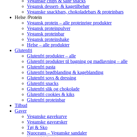
Veganske chips & salte snacks
Vegansk dessert- & kagetilbehør
Veganske snackbars, chokoladebars & proteinbars
Helse /Protein
Vegansk protein – alle proteinrige produkter
Vegansk proteinpulver
Vegansk proteinbar
Vegansk proteinshake
Helse – alle produkter
Glutenfri
Glutenfri produkter – alle
Glutenfri produkter til bagning og madlavning – alle
Glutenfri pasta
Glutenfri brødblanding & kageblanding
Glutenfri sovs & dressing
Glutenfri snacks
Glutenfri slik og chokolade
Glutenfri cookies & kiks
Glutenfri proteinbar
Tilbud
Gaver
Veganske gavekurve
Veganske gaveæsker
Tøj & Sko
Nuoceans – Veganske sandaler