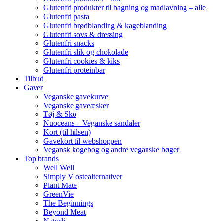
Glutenfri produkter til bagning og madlavning – alle
Glutenfri pasta
Glutenfri brødblanding & kageblanding
Glutenfri sovs & dressing
Glutenfri snacks
Glutenfri slik og chokolade
Glutenfri cookies & kiks
Glutenfri proteinbar
Tilbud
Gaver
Veganske gavekurve
Veganske gaveæsker
Tøj & Sko
Nuoceans – Veganske sandaler
Kort (til hilsen)
Gavekort til webshoppen
Vegansk kogebog og andre veganske bøger
Top brands
Well Well
Simply V ostealternativer
Plant Mate
GreenVie
The Beginnings
Beyond Meat
Naturli