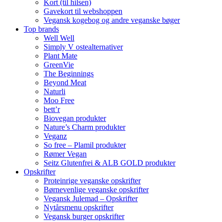
Kort (til hilsen)
Gavekort til webshoppen
Vegansk kogebog og andre veganske bøger
Top brands
Well Well
Simply V ostealternativer
Plant Mate
GreenVie
The Beginnings
Beyond Meat
Naturli
Moo Free
bett’r
Biovegan produkter
Nature’s Charm produkter
Veganz
So free – Plamil produkter
Rømer Vegan
Seitz Glutenfrei & ALB GOLD produkter
Opskrifter
Proteinrige veganske opskrifter
Børnevenlige veganske opskrifter
Vegansk Julemad – Opskrifter
Nytårsmenu opskrifter
Vegansk burger opskrifter