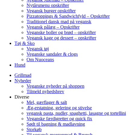
Nytårsmenu opskrifter
Vegansk burger opskrifter
Pizzatoppings & Sandwichfyld – Opskrifter
Traditionel dansk mad på vegansk
Vegansk pålæg – Opskrifter
Veganske boller og brød – opskrifter
Vegansk kage og dessert – opskrifter
Tøj & Sko
Vegansk tøj
Veganske sandaler & clogs
Om Nuoceans
Hund
Grillmad
Nyheder
Veganske nyheder på shoppen
Tilmeld nyhedsbrev
Diverse
Mel, gærflager & salt
Æg-erstatning, gelering og stivelse
vegansk pasta, nudler, spaghetti, lasagne og tortellini
Veganske færdigretter og quick fix
Sødt til bagning & madlavning
Storkøb
Til vegansk morgenmad & Brunch