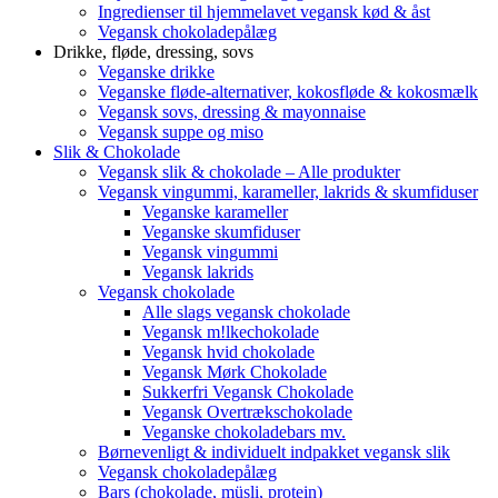
Ingredienser til hjemmelavet vegansk kød & åst
Vegansk chokoladepålæg
Drikke, fløde, dressing, sovs
Veganske drikke
Veganske fløde-alternativer, kokosfløde & kokosmælk
Vegansk sovs, dressing & mayonnaise
Vegansk suppe og miso
Slik & Chokolade
Vegansk slik & chokolade – Alle produkter
Vegansk vingummi, karameller, lakrids & skumfiduser
Veganske karameller
Veganske skumfiduser
Vegansk vingummi
Vegansk lakrids
Vegansk chokolade
Alle slags vegansk chokolade
Vegansk m!lkechokolade
Vegansk hvid chokolade
Vegansk Mørk Chokolade
Sukkerfri Vegansk Chokolade
Vegansk Overtrækschokolade
Veganske chokoladebars mv.
Børnevenligt & individuelt indpakket vegansk slik
Vegansk chokoladepålæg
Bars (chokolade, müsli, protein)