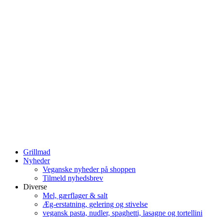
Grillmad
Nyheder
Veganske nyheder på shoppen
Tilmeld nyhedsbrev
Diverse
Mel, gærflager & salt
Æg-erstatning, gelering og stivelse
vegansk pasta, nudler, spaghetti, lasagne og tortellini