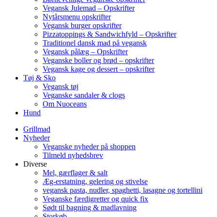
Vegansk Julemad – Opskrifter
Nytårsmenu opskrifter
Vegansk burger opskrifter
Pizzatoppings & Sandwichfyld – Opskrifter
Traditionel dansk mad på vegansk
Vegansk pålæg – Opskrifter
Veganske boller og brød – opskrifter
Vegansk kage og dessert – opskrifter
Tøj & Sko
Vegansk tøj
Veganske sandaler & clogs
Om Nuoceans
Hund
Grillmad
Nyheder
Veganske nyheder på shoppen
Tilmeld nyhedsbrev
Diverse
Mel, gærflager & salt
Æg-erstatning, gelering og stivelse
vegansk pasta, nudler, spaghetti, lasagne og tortellini
Veganske færdigretter og quick fix
Sødt til bagning & madlavning
Storkøb