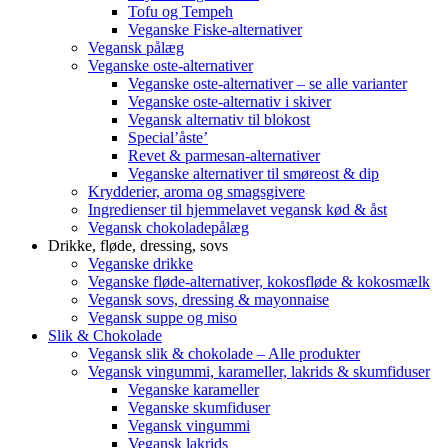
Tofu og Tempeh
Veganske Fiske-alternativer
Vegansk pålæg
Veganske oste-alternativer
Veganske oste-alternativer – se alle varianter
Veganske oste-alternativ i skiver
Vegansk alternativ til blokost
Special’åste’
Revet & parmesan-alternativer
Veganske alternativer til smøreost & dip
Krydderier, aroma og smagsgivere
Ingredienser til hjemmelavet vegansk kød & åst
Vegansk chokoladepålæg
Drikke, fløde, dressing, sovs
Veganske drikke
Veganske fløde-alternativer, kokosfløde & kokosmælk
Vegansk sovs, dressing & mayonnaise
Vegansk suppe og miso
Slik & Chokolade
Vegansk slik & chokolade – Alle produkter
Vegansk vingummi, karameller, lakrids & skumfiduser
Veganske karameller
Veganske skumfiduser
Vegansk vingummi
Vegansk lakrids