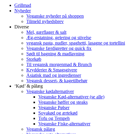
Grillmad
Nyheder
Veganske nyheder på shoppen
Tilmeld nyhedsbrev
Diverse
Mel, gærflager & salt
Æg-erstatning, gelering og stivelse
vegansk pasta, nudler, spaghetti, lasagne og tortellini
Veganske færdigretter og quick fix
Sødt til bagning & madlavning
Storkøb
Til vegansk morgenmad & Brunch
Krydderier & Smagsgivere
Asiatisk mad og ingredienser
Vegansk dessert- & kagetilbehør
‘Kød’ & pålæg
Veganske kødalternativer
Veganske Kød-alternativer (se alle)
Veganske bøffer og steaks
Veganske Pølser
Soyakød og ærtekød
Tofu og Tempeh
Veganske Fiske-alternativer
Vegansk pålæg