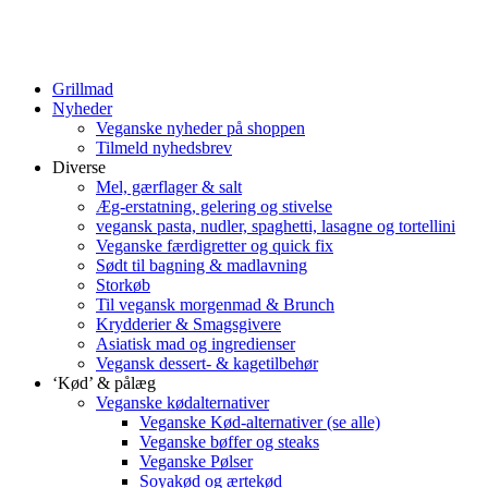
Grillmad
Nyheder
Veganske nyheder på shoppen
Tilmeld nyhedsbrev
Diverse
Mel, gærflager & salt
Æg-erstatning, gelering og stivelse
vegansk pasta, nudler, spaghetti, lasagne og tortellini
Veganske færdigretter og quick fix
Sødt til bagning & madlavning
Storkøb
Til vegansk morgenmad & Brunch
Krydderier & Smagsgivere
Asiatisk mad og ingredienser
Vegansk dessert- & kagetilbehør
‘Kød’ & pålæg
Veganske kødalternativer
Veganske Kød-alternativer (se alle)
Veganske bøffer og steaks
Veganske Pølser
Soyakød og ærtekød