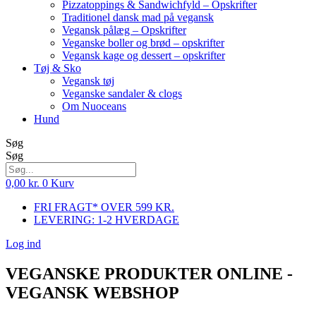
Pizzatoppings & Sandwichfyld – Opskrifter
Traditionel dansk mad på vegansk
Vegansk pålæg – Opskrifter
Veganske boller og brød – opskrifter
Vegansk kage og dessert – opskrifter
Tøj & Sko
Vegansk tøj
Veganske sandaler & clogs
Om Nuoceans
Hund
Søg
Søg
0,00
kr.
0
Kurv
FRI FRAGT* OVER 599 KR.
LEVERING: 1-2 HVERDAGE
Log ind
VEGANSKE PRODUKTER ONLINE -
VEGANSK WEBSHOP