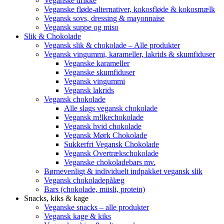
Veganske drikke
Veganske fløde-alternativer, kokosfløde & kokosmælk
Vegansk sovs, dressing & mayonnaise
Vegansk suppe og miso
Slik & Chokolade
Vegansk slik & chokolade – Alle produkter
Vegansk vingummi, karameller, lakrids & skumfiduser
Veganske karameller
Veganske skumfiduser
Vegansk vingummi
Vegansk lakrids
Vegansk chokolade
Alle slags vegansk chokolade
Vegansk m!lkechokolade
Vegansk hvid chokolade
Vegansk Mørk Chokolade
Sukkerfri Vegansk Chokolade
Vegansk Overtrækschokolade
Veganske chokoladebars mv.
Børnevenligt & individuelt indpakket vegansk slik
Vegansk chokoladepålæg
Bars (chokolade, müsli, protein)
Snacks, kiks & kage
Veganske snacks – alle produkter
Vegansk kage & kiks