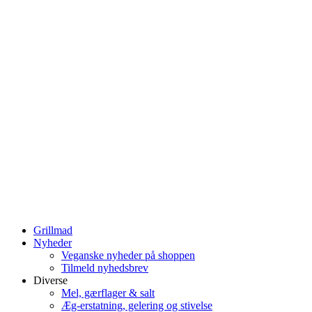
Grillmad
Nyheder
Veganske nyheder på shoppen
Tilmeld nyhedsbrev
Diverse
Mel, gærflager & salt
Æg-erstatning, gelering og stivelse