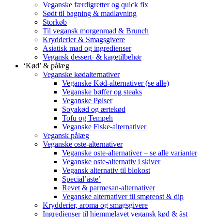
Veganske færdigretter og quick fix
Sødt til bagning & madlavning
Storkøb
Til vegansk morgenmad & Brunch
Krydderier & Smagsgivere
Asiatisk mad og ingredienser
Vegansk dessert- & kagetilbehør
‘Kød’ & pålæg
Veganske kødalternativer
Veganske Kød-alternativer (se alle)
Veganske bøffer og steaks
Veganske Pølser
Soyakød og ærtekød
Tofu og Tempeh
Veganske Fiske-alternativer
Vegansk pålæg
Veganske oste-alternativer
Veganske oste-alternativer – se alle varianter
Veganske oste-alternativ i skiver
Vegansk alternativ til blokost
Special’åste’
Revet & parmesan-alternativer
Veganske alternativer til smøreost & dip
Krydderier, aroma og smagsgivere
Ingredienser til hjemmelavet vegansk kød & åst