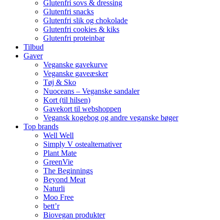
Glutenfri sovs & dressing
Glutenfri snacks
Glutenfri slik og chokolade
Glutenfri cookies & kiks
Glutenfri proteinbar
Tilbud
Gaver
Veganske gavekurve
Veganske gaveæsker
Tøj & Sko
Nuoceans – Veganske sandaler
Kort (til hilsen)
Gavekort til webshoppen
Vegansk kogebog og andre veganske bøger
Top brands
Well Well
Simply V ostealternativer
Plant Mate
GreenVie
The Beginnings
Beyond Meat
Naturli
Moo Free
bett’r
Biovegan produkter