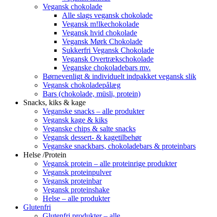
Vegansk chokolade
Alle slags vegansk chokolade
Vegansk m!lkechokolade
Vegansk hvid chokolade
Vegansk Mørk Chokolade
Sukkerfri Vegansk Chokolade
Vegansk Overtrækschokolade
Veganske chokoladebars mv.
Børnevenligt & individuelt indpakket vegansk slik
Vegansk chokoladepålæg
Bars (chokolade, müsli, protein)
Snacks, kiks & kage
Veganske snacks – alle produkter
Vegansk kage & kiks
Veganske chips & salte snacks
Vegansk dessert- & kagetilbehør
Veganske snackbars, chokoladebars & proteinbars
Helse /Protein
Vegansk protein – alle proteinrige produkter
Vegansk proteinpulver
Vegansk proteinbar
Vegansk proteinshake
Helse – alle produkter
Glutenfri
Glutenfri produkter – alle