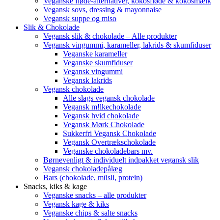
Veganske fløde-alternativer, kokosfløde & kokosmælk
Vegansk sovs, dressing & mayonnaise
Vegansk suppe og miso
Slik & Chokolade
Vegansk slik & chokolade – Alle produkter
Vegansk vingummi, karameller, lakrids & skumfiduser
Veganske karameller
Veganske skumfiduser
Vegansk vingummi
Vegansk lakrids
Vegansk chokolade
Alle slags vegansk chokolade
Vegansk m!lkechokolade
Vegansk hvid chokolade
Vegansk Mørk Chokolade
Sukkerfri Vegansk Chokolade
Vegansk Overtrækschokolade
Veganske chokoladebars mv.
Børnevenligt & individuelt indpakket vegansk slik
Vegansk chokoladepålæg
Bars (chokolade, müsli, protein)
Snacks, kiks & kage
Veganske snacks – alle produkter
Vegansk kage & kiks
Veganske chips & salte snacks