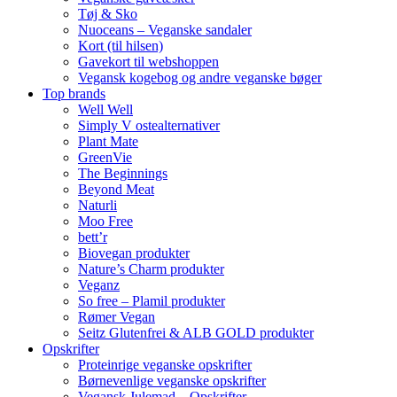
Tøj & Sko
Nuoceans – Veganske sandaler
Kort (til hilsen)
Gavekort til webshoppen
Vegansk kogebog og andre veganske bøger
Top brands
Well Well
Simply V ostealternativer
Plant Mate
GreenVie
The Beginnings
Beyond Meat
Naturli
Moo Free
bett’r
Biovegan produkter
Nature’s Charm produkter
Veganz
So free – Plamil produkter
Rømer Vegan
Seitz Glutenfrei & ALB GOLD produkter
Opskrifter
Proteinrige veganske opskrifter
Børnevenlige veganske opskrifter
Vegansk Julemad – Opskrifter