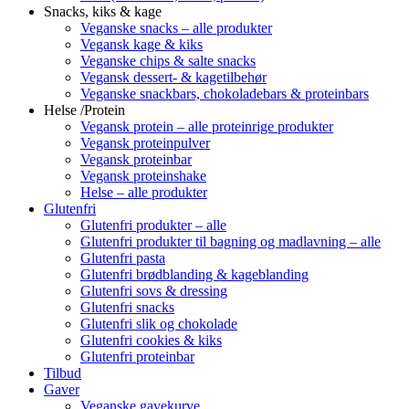
Snacks, kiks & kage
Veganske snacks – alle produkter
Vegansk kage & kiks
Veganske chips & salte snacks
Vegansk dessert- & kagetilbehør
Veganske snackbars, chokoladebars & proteinbars
Helse /Protein
Vegansk protein – alle proteinrige produkter
Vegansk proteinpulver
Vegansk proteinbar
Vegansk proteinshake
Helse – alle produkter
Glutenfri
Glutenfri produkter – alle
Glutenfri produkter til bagning og madlavning – alle
Glutenfri pasta
Glutenfri brødblanding & kageblanding
Glutenfri sovs & dressing
Glutenfri snacks
Glutenfri slik og chokolade
Glutenfri cookies & kiks
Glutenfri proteinbar
Tilbud
Gaver
Veganske gavekurve