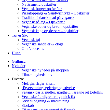
Nytårsmenu opskrifter
Vegansk burger opskrifter
Pizzatoppings & Sandwichfyld – Opskrifter
Traditionel dansk mad på vegansk
Vegansk pålæg – Opskrifter
Veganske boller og brød – opskrifter
Vegansk kage og dessert – opskrifter
Tøj & Sko
Vegansk tøj
Veganske sandaler & clogs
Om Nuoceans
Hund
Grillmad
Nyheder
Veganske nyheder på shoppen
Tilmeld nyhedsbrev
Diverse
Mel, gærflager & salt
Æg-erstatning, gelering og stivelse
vegansk pasta, nudler, spaghetti, lasagne og tortellini
Veganske færdigretter og quick fix
Sødt til bagning & madlavning
Storkøb
Til vegansk morgenmad & Brunch