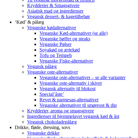
Krydderier & Smagsgivere
Asiatisk mad og ingredienser
Vegansk dessert- & kagetilbehør
‘Kød’ & pålæg
Veganske kødalternativer
Veganske Kød-alternativer (se alle)
Veganske bøffer og steaks
Veganske Pølser
Soyakød og ærtekød
Tofu og Tempeh
Veganske Fiske-alternativer
Vegansk pålæg
Veganske oste-alternativer
Veganske oste-alternativer – se alle varianter
Veganske oste-alternativ i skiver
Vegansk alternativ til blokost
Special’åste’
Revet & parmesan-alternativer
Veganske alternativer til smøreost & dip
Krydderier, aroma og smagsgivere
Ingredienser til hjemmelavet vegansk kød & åst
Vegansk chokoladepålæg
Drikke, fløde, dressing, sovs
Veganske drikke