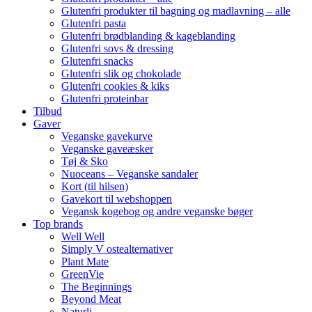
Glutenfri produkter til bagning og madlavning – alle
Glutenfri pasta
Glutenfri brødblanding & kageblanding
Glutenfri sovs & dressing
Glutenfri snacks
Glutenfri slik og chokolade
Glutenfri cookies & kiks
Glutenfri proteinbar
Tilbud
Gaver
Veganske gavekurve
Veganske gaveæsker
Tøj & Sko
Nuoceans – Veganske sandaler
Kort (til hilsen)
Gavekort til webshoppen
Vegansk kogebog og andre veganske bøger
Top brands
Well Well
Simply V ostealternativer
Plant Mate
GreenVie
The Beginnings
Beyond Meat
Naturli