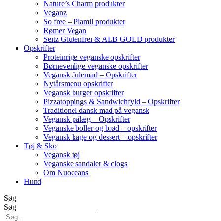
Nature’s Charm produkter
Veganz
So free – Plamil produkter
Rømer Vegan
Seitz Glutenfrei & ALB GOLD produkter
Opskrifter
Proteinrige veganske opskrifter
Børnevenlige veganske opskrifter
Vegansk Julemad – Opskrifter
Nytårsmenu opskrifter
Vegansk burger opskrifter
Pizzatoppings & Sandwichfyld – Opskrifter
Traditionel dansk mad på vegansk
Vegansk pålæg – Opskrifter
Veganske boller og brød – opskrifter
Vegansk kage og dessert – opskrifter
Tøj & Sko
Vegansk tøj
Veganske sandaler & clogs
Om Nuoceans
Hund
Søg
Søg