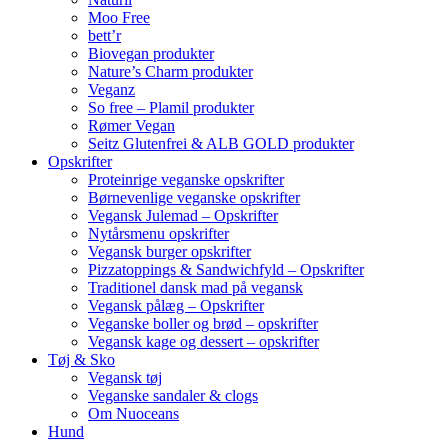
Moo Free
bett’r
Biovegan produkter
Nature’s Charm produkter
Veganz
So free – Plamil produkter
Rømer Vegan
Seitz Glutenfrei & ALB GOLD produkter
Opskrifter
Proteinrige veganske opskrifter
Børnevenlige veganske opskrifter
Vegansk Julemad – Opskrifter
Nytårsmenu opskrifter
Vegansk burger opskrifter
Pizzatoppings & Sandwichfyld – Opskrifter
Traditionel dansk mad på vegansk
Vegansk pålæg – Opskrifter
Veganske boller og brød – opskrifter
Vegansk kage og dessert – opskrifter
Tøj & Sko
Vegansk tøj
Veganske sandaler & clogs
Om Nuoceans
Hund