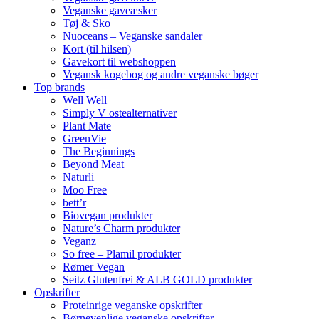
Veganske gaveæsker
Tøj & Sko
Nuoceans – Veganske sandaler
Kort (til hilsen)
Gavekort til webshoppen
Vegansk kogebog og andre veganske bøger
Top brands
Well Well
Simply V ostealternativer
Plant Mate
GreenVie
The Beginnings
Beyond Meat
Naturli
Moo Free
bett’r
Biovegan produkter
Nature’s Charm produkter
Veganz
So free – Plamil produkter
Rømer Vegan
Seitz Glutenfrei & ALB GOLD produkter
Opskrifter
Proteinrige veganske opskrifter
Børnevenlige veganske opskrifter