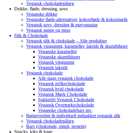
Vegansk chokoladepålæg
Drikke, fløde, dressing, sovs
Veganske drikke
Veganske fløde-alternativer, kokosfløde & kokosmælk
Vegansk sovs, dressing & mayonnaise
Vegansk suppe og miso
Slik & Chokolade
Vegansk slik & chokolade – Alle produkter
Vegansk vingummi, karameller, lakrids & skumfiduser
Veganske karameller
Veganske skumfiduser
Vegansk vingummi
Vegansk lakrids
Vegansk chokolade
Alle slags vegansk chokolade
Vegansk m!lkechokolade
Vegansk hvid chokolade
Vegansk Mørk Chokolade
Sukkerfri Vegansk Chokolade
Vegansk Overtrækschokolade
Veganske chokoladebars mv.
Børnevenligt & individuelt indpakket vegansk slik
Vegansk chokoladepålæg
Bars (chokolade, müsli, protein)
Snacks, kiks & kage