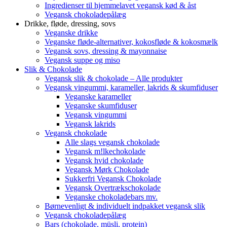
Ingredienser til hjemmelavet vegansk kød & åst
Vegansk chokoladepålæg
Drikke, fløde, dressing, sovs
Veganske drikke
Veganske fløde-alternativer, kokosfløde & kokosmælk
Vegansk sovs, dressing & mayonnaise
Vegansk suppe og miso
Slik & Chokolade
Vegansk slik & chokolade – Alle produkter
Vegansk vingummi, karameller, lakrids & skumfiduser
Veganske karameller
Veganske skumfiduser
Vegansk vingummi
Vegansk lakrids
Vegansk chokolade
Alle slags vegansk chokolade
Vegansk m!lkechokolade
Vegansk hvid chokolade
Vegansk Mørk Chokolade
Sukkerfri Vegansk Chokolade
Vegansk Overtrækschokolade
Veganske chokoladebars mv.
Børnevenligt & individuelt indpakket vegansk slik
Vegansk chokoladepålæg
Bars (chokolade, müsli, protein)