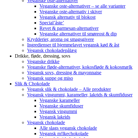
Veganske oste-alternativer
Veganske oste-alternativer – se alle varianter
Veganske oste-alternativ i skiver
Vegansk alternativ til blokost
Special’åste’
Revet & parmesan-alternativer
Veganske alternativer til smøreost & dip
Krydderier, aroma og smagsgivere
Ingredienser til hjemmelavet vegansk kød & åst
Vegansk chokoladepålæg
Drikke, fløde, dressing, sovs
Veganske drikke
Veganske fløde-alternativer, kokosfløde & kokosmælk
Vegansk sovs, dressing & mayonnaise
Vegansk suppe og miso
Slik & Chokolade
Vegansk slik & chokolade – Alle produkter
Vegansk vingummi, karameller, lakrids & skumfiduser
Veganske karameller
Veganske skumfiduser
Vegansk vingummi
Vegansk lakrids
Vegansk chokolade
Alle slags vegansk chokolade
Vegansk m!lkechokolade