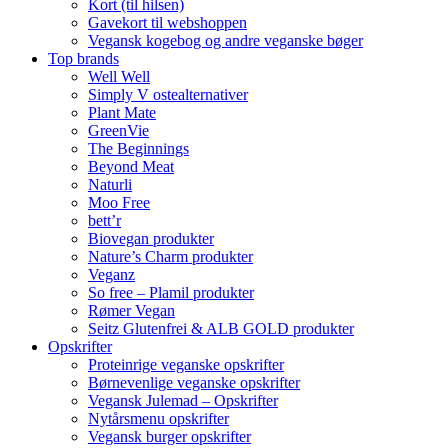
Kort (til hilsen)
Gavekort til webshoppen
Vegansk kogebog og andre veganske bøger
Top brands
Well Well
Simply V ostealternativer
Plant Mate
GreenVie
The Beginnings
Beyond Meat
Naturli
Moo Free
bett’r
Biovegan produkter
Nature’s Charm produkter
Veganz
So free – Plamil produkter
Rømer Vegan
Seitz Glutenfrei & ALB GOLD produkter
Opskrifter
Proteinrige veganske opskrifter
Børnevenlige veganske opskrifter
Vegansk Julemad – Opskrifter
Nytårsmenu opskrifter
Vegansk burger opskrifter