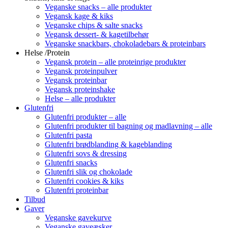
Veganske snacks – alle produkter
Vegansk kage & kiks
Veganske chips & salte snacks
Vegansk dessert- & kagetilbehør
Veganske snackbars, chokoladebars & proteinbars
Helse /Protein
Vegansk protein – alle proteinrige produkter
Vegansk proteinpulver
Vegansk proteinbar
Vegansk proteinshake
Helse – alle produkter
Glutenfri
Glutenfri produkter – alle
Glutenfri produkter til bagning og madlavning – alle
Glutenfri pasta
Glutenfri brødblanding & kageblanding
Glutenfri sovs & dressing
Glutenfri snacks
Glutenfri slik og chokolade
Glutenfri cookies & kiks
Glutenfri proteinbar
Tilbud
Gaver
Veganske gavekurve
Veganske gaveæsker