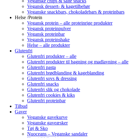
Veganske chips & salte snacks
Vegansk dessert- & kagetilbehør
Veganske snackbars, chokoladebars & proteinbars
Helse /Protein
Vegansk protein – alle proteinrige produkter
Vegansk proteinpulver
Vegansk proteinbar
Vegansk proteinshake
Helse – alle produkter
Glutenfri
Glutenfri produkter – alle
Glutenfri produkter til bagning og madlavning – alle
Glutenfri pasta
Glutenfri brødblanding & kageblanding
Glutenfri sovs & dressing
Glutenfri snacks
Glutenfri slik og chokolade
Glutenfri cookies & kiks
Glutenfri proteinbar
Tilbud
Gaver
Veganske gavekurve
Veganske gaveæsker
Tøj & Sko
Nuoceans – Veganske sandaler