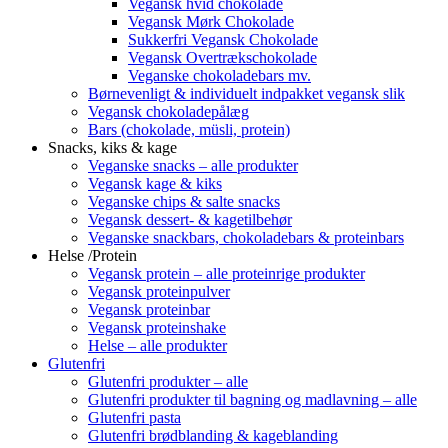
Vegansk hvid chokolade
Vegansk Mørk Chokolade
Sukkerfri Vegansk Chokolade
Vegansk Overtrækschokolade
Veganske chokoladebars mv.
Børnevenligt & individuelt indpakket vegansk slik
Vegansk chokoladepålæg
Bars (chokolade, müsli, protein)
Snacks, kiks & kage
Veganske snacks – alle produkter
Vegansk kage & kiks
Veganske chips & salte snacks
Vegansk dessert- & kagetilbehør
Veganske snackbars, chokoladebars & proteinbars
Helse /Protein
Vegansk protein – alle proteinrige produkter
Vegansk proteinpulver
Vegansk proteinbar
Vegansk proteinshake
Helse – alle produkter
Glutenfri
Glutenfri produkter – alle
Glutenfri produkter til bagning og madlavning – alle
Glutenfri pasta
Glutenfri brødblanding & kageblanding