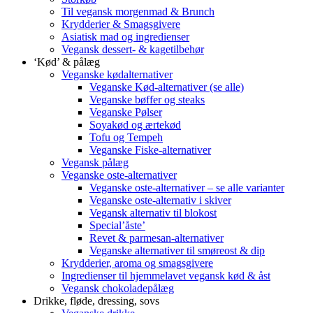
Til vegansk morgenmad & Brunch
Krydderier & Smagsgivere
Asiatisk mad og ingredienser
Vegansk dessert- & kagetilbehør
‘Kød’ & pålæg
Veganske kødalternativer
Veganske Kød-alternativer (se alle)
Veganske bøffer og steaks
Veganske Pølser
Soyakød og ærtekød
Tofu og Tempeh
Veganske Fiske-alternativer
Vegansk pålæg
Veganske oste-alternativer
Veganske oste-alternativer – se alle varianter
Veganske oste-alternativ i skiver
Vegansk alternativ til blokost
Special’åste’
Revet & parmesan-alternativer
Veganske alternativer til smøreost & dip
Krydderier, aroma og smagsgivere
Ingredienser til hjemmelavet vegansk kød & åst
Vegansk chokoladepålæg
Drikke, fløde, dressing, sovs