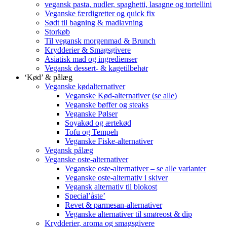
vegansk pasta, nudler, spaghetti, lasagne og tortellini
Veganske færdigretter og quick fix
Sødt til bagning & madlavning
Storkøb
Til vegansk morgenmad & Brunch
Krydderier & Smagsgivere
Asiatisk mad og ingredienser
Vegansk dessert- & kagetilbehør
‘Kød’ & pålæg
Veganske kødalternativer
Veganske Kød-alternativer (se alle)
Veganske bøffer og steaks
Veganske Pølser
Soyakød og ærtekød
Tofu og Tempeh
Veganske Fiske-alternativer
Vegansk pålæg
Veganske oste-alternativer
Veganske oste-alternativer – se alle varianter
Veganske oste-alternativ i skiver
Vegansk alternativ til blokost
Special’åste’
Revet & parmesan-alternativer
Veganske alternativer til smøreost & dip
Krydderier, aroma og smagsgivere