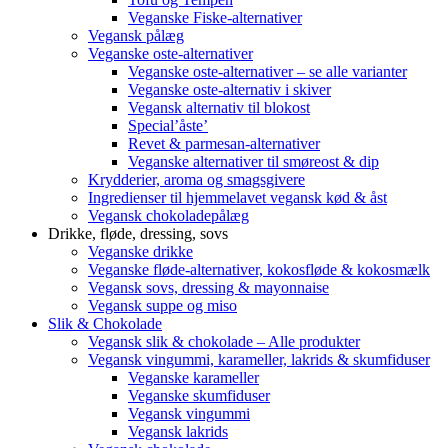
Veganske Fiske-alternativer
Vegansk pålæg
Veganske oste-alternativer
Veganske oste-alternativer – se alle varianter
Veganske oste-alternativ i skiver
Vegansk alternativ til blokost
Special’åste’
Revet & parmesan-alternativer
Veganske alternativer til smøreost & dip
Krydderier, aroma og smagsgivere
Ingredienser til hjemmelavet vegansk kød & åst
Vegansk chokoladepålæg
Drikke, fløde, dressing, sovs
Veganske drikke
Veganske fløde-alternativer, kokosfløde & kokosmælk
Vegansk sovs, dressing & mayonnaise
Vegansk suppe og miso
Slik & Chokolade
Vegansk slik & chokolade – Alle produkter
Vegansk vingummi, karameller, lakrids & skumfiduser
Veganske karameller
Veganske skumfiduser
Vegansk vingummi
Vegansk lakrids