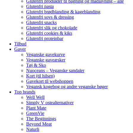
Glutenfri produkter til bagning og madlavning – alle
Glutenfri pasta
Glutenfri brødblanding & kageblanding
Glutenfri sovs & dressing
Glutenfri snacks
Glutenfri slik og chokolade
Glutenfri cookies & kiks
Glutenfri proteinbar
Tilbud
Gaver
Veganske gavekurve
Veganske gaveæsker
Tøj & Sko
Nuoceans – Veganske sandaler
Kort (til hilsen)
Gavekort til webshoppen
Vegansk kogebog og andre veganske bøger
Top brands
Well Well
Simply V ostealternativer
Plant Mate
GreenVie
The Beginnings
Beyond Meat
Naturli