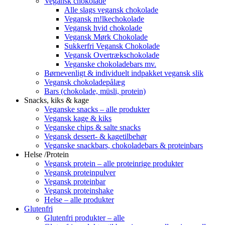
Vegansk chokolade
Alle slags vegansk chokolade
Vegansk m!lkechokolade
Vegansk hvid chokolade
Vegansk Mørk Chokolade
Sukkerfri Vegansk Chokolade
Vegansk Overtrækschokolade
Veganske chokoladebars mv.
Børnevenligt & individuelt indpakket vegansk slik
Vegansk chokoladepålæg
Bars (chokolade, müsli, protein)
Snacks, kiks & kage
Veganske snacks – alle produkter
Vegansk kage & kiks
Veganske chips & salte snacks
Vegansk dessert- & kagetilbehør
Veganske snackbars, chokoladebars & proteinbars
Helse /Protein
Vegansk protein – alle proteinrige produkter
Vegansk proteinpulver
Vegansk proteinbar
Vegansk proteinshake
Helse – alle produkter
Glutenfri
Glutenfri produkter – alle