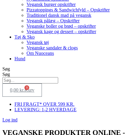
Vegansk burger opskrifter
Pizzatoppings & Sandwichfyld – Opskrifter
Traditionel dansk mad på vegansk
Vegansk pålæg – Opskrifter
Veganske boller og brød – opskrifter
Vegansk kage og dessert – opskrifter
Tøj & Sko
Vegansk tøj
Veganske sandaler & clogs
Om Nuoceans
Hund
Søg
Søg
0
0,00
kr.
Kurv
FRI FRAGT* OVER 599 KR.
LEVERING: 1-2 HVERDAGE
Log ind
VEGANSKE PRODUKTER ONLINE -