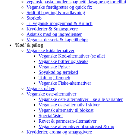
vegansk pasta, nudler, spaghetti, lasagne og tortellini
Veganske færdigretter og quick fix
Sødt til bagning & madlavning
Storkøb
Til vegansk morgenmad & Brunch
Krydderier & Smagsgivere
Asiatisk mad og ingredienser
Vegansk dessert- & kagetilbehør
‘Kød’ & pålæg
Veganske kødalternativer
Veganske Kød-alternativer (se alle)
Veganske bøffer og steaks
Veganske Pølser
Soyakød og ærtekød
Tofu og Tempeh
Veganske Fiske-alternativer
Vegansk pålæg
Veganske oste-alternativer
Veganske oste-alternativer – se alle varianter
Veganske oste-alternativ i skiver
Vegansk alternativ til blokost
Special’åste’
Revet & parmesan-alternativer
Veganske alternativer til smøreost & dip
Krydderier, aroma og smagsgivere