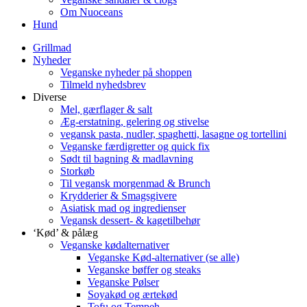
Om Nuoceans
Hund
Grillmad
Nyheder
Veganske nyheder på shoppen
Tilmeld nyhedsbrev
Diverse
Mel, gærflager & salt
Æg-erstatning, gelering og stivelse
vegansk pasta, nudler, spaghetti, lasagne og tortellini
Veganske færdigretter og quick fix
Sødt til bagning & madlavning
Storkøb
Til vegansk morgenmad & Brunch
Krydderier & Smagsgivere
Asiatisk mad og ingredienser
Vegansk dessert- & kagetilbehør
‘Kød’ & pålæg
Veganske kødalternativer
Veganske Kød-alternativer (se alle)
Veganske bøffer og steaks
Veganske Pølser
Soyakød og ærtekød
Tofu og Tempeh