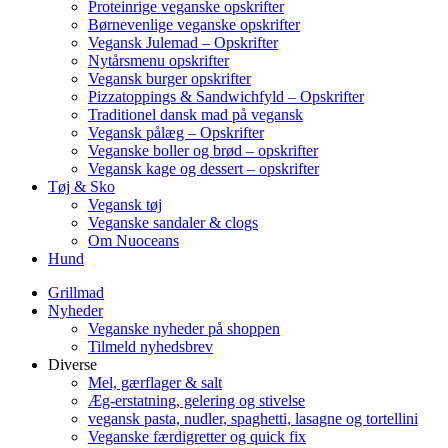
Proteinrige veganske opskrifter
Børnevenlige veganske opskrifter
Vegansk Julemad – Opskrifter
Nytårsmenu opskrifter
Vegansk burger opskrifter
Pizzatoppings & Sandwichfyld – Opskrifter
Traditionel dansk mad på vegansk
Vegansk pålæg – Opskrifter
Veganske boller og brød – opskrifter
Vegansk kage og dessert – opskrifter
Tøj & Sko
Vegansk tøj
Veganske sandaler & clogs
Om Nuoceans
Hund
Grillmad
Nyheder
Veganske nyheder på shoppen
Tilmeld nyhedsbrev
Diverse
Mel, gærflager & salt
Æg-erstatning, gelering og stivelse
vegansk pasta, nudler, spaghetti, lasagne og tortellini
Veganske færdigretter og quick fix