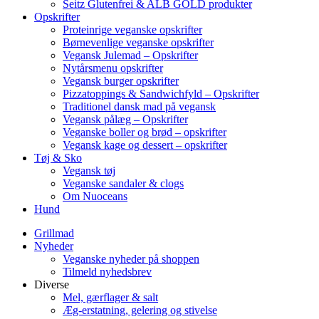
Seitz Glutenfrei & ALB GOLD produkter
Opskrifter
Proteinrige veganske opskrifter
Børnevenlige veganske opskrifter
Vegansk Julemad – Opskrifter
Nytårsmenu opskrifter
Vegansk burger opskrifter
Pizzatoppings & Sandwichfyld – Opskrifter
Traditionel dansk mad på vegansk
Vegansk pålæg – Opskrifter
Veganske boller og brød – opskrifter
Vegansk kage og dessert – opskrifter
Tøj & Sko
Vegansk tøj
Veganske sandaler & clogs
Om Nuoceans
Hund
Grillmad
Nyheder
Veganske nyheder på shoppen
Tilmeld nyhedsbrev
Diverse
Mel, gærflager & salt
Æg-erstatning, gelering og stivelse