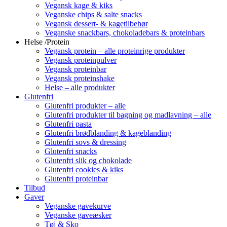
Vegansk kage & kiks
Veganske chips & salte snacks
Vegansk dessert- & kagetilbehør
Veganske snackbars, chokoladebars & proteinbars
Helse /Protein
Vegansk protein – alle proteinrige produkter
Vegansk proteinpulver
Vegansk proteinbar
Vegansk proteinshake
Helse – alle produkter
Glutenfri
Glutenfri produkter – alle
Glutenfri produkter til bagning og madlavning – alle
Glutenfri pasta
Glutenfri brødblanding & kageblanding
Glutenfri sovs & dressing
Glutenfri snacks
Glutenfri slik og chokolade
Glutenfri cookies & kiks
Glutenfri proteinbar
Tilbud
Gaver
Veganske gavekurve
Veganske gaveæsker
Tøj & Sko