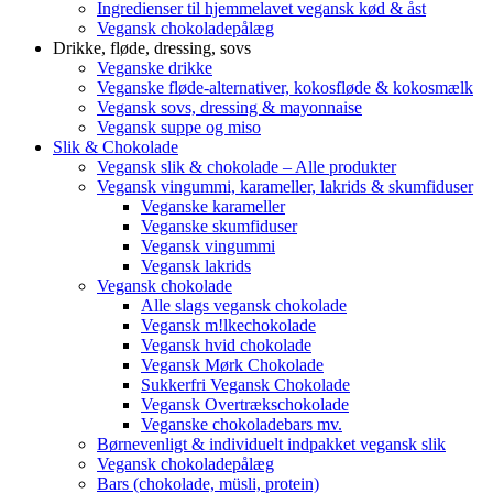
Ingredienser til hjemmelavet vegansk kød & åst
Vegansk chokoladepålæg
Drikke, fløde, dressing, sovs
Veganske drikke
Veganske fløde-alternativer, kokosfløde & kokosmælk
Vegansk sovs, dressing & mayonnaise
Vegansk suppe og miso
Slik & Chokolade
Vegansk slik & chokolade – Alle produkter
Vegansk vingummi, karameller, lakrids & skumfiduser
Veganske karameller
Veganske skumfiduser
Vegansk vingummi
Vegansk lakrids
Vegansk chokolade
Alle slags vegansk chokolade
Vegansk m!lkechokolade
Vegansk hvid chokolade
Vegansk Mørk Chokolade
Sukkerfri Vegansk Chokolade
Vegansk Overtrækschokolade
Veganske chokoladebars mv.
Børnevenligt & individuelt indpakket vegansk slik
Vegansk chokoladepålæg
Bars (chokolade, müsli, protein)