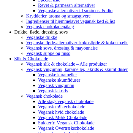
Revet & parmesan-alternativer
Veganske alternativer til smøreost & dip
Krydderier, aroma og smagsgivere
Ingredienser til hjemmelavet vegansk kød & åst
Vegansk chokoladepålæg
Drikke, fløde, dressing, sovs
Veganske drikke
Veganske fløde-alternativer, kokosfløde & kokosmælk
Vegansk sovs, dressing & mayonnaise
Vegansk suppe og miso
Slik & Chokolade
Vegansk slik & chokolade – Alle produkter
Vegansk vingummi, karameller, lakrids & skumfiduser
Veganske karameller
Veganske skumfiduser
Vegansk vingummi
Vegansk lakrids
Vegansk chokolade
Alle slags vegansk chokolade
Vegansk m!lkechokolade
Vegansk hvid chokolade
Vegansk Mørk Chokolade
Sukkerfri Vegansk Chokolade
Vegansk Overtrækschokolade