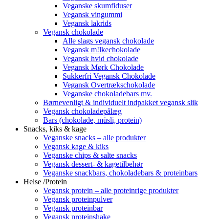
Veganske skumfiduser
Vegansk vingummi
Vegansk lakrids
Vegansk chokolade
Alle slags vegansk chokolade
Vegansk m!lkechokolade
Vegansk hvid chokolade
Vegansk Mørk Chokolade
Sukkerfri Vegansk Chokolade
Vegansk Overtrækschokolade
Veganske chokoladebars mv.
Børnevenligt & individuelt indpakket vegansk slik
Vegansk chokoladepålæg
Bars (chokolade, müsli, protein)
Snacks, kiks & kage
Veganske snacks – alle produkter
Vegansk kage & kiks
Veganske chips & salte snacks
Vegansk dessert- & kagetilbehør
Veganske snackbars, chokoladebars & proteinbars
Helse /Protein
Vegansk protein – alle proteinrige produkter
Vegansk proteinpulver
Vegansk proteinbar
Vegansk proteinshake