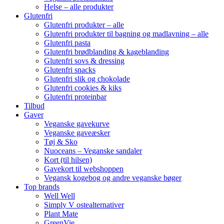
Helse – alle produkter
Glutenfri
Glutenfri produkter – alle
Glutenfri produkter til bagning og madlavning – alle
Glutenfri pasta
Glutenfri brødblanding & kageblanding
Glutenfri sovs & dressing
Glutenfri snacks
Glutenfri slik og chokolade
Glutenfri cookies & kiks
Glutenfri proteinbar
Tilbud
Gaver
Veganske gavekurve
Veganske gaveæsker
Tøj & Sko
Nuoceans – Veganske sandaler
Kort (til hilsen)
Gavekort til webshoppen
Vegansk kogebog og andre veganske bøger
Top brands
Well Well
Simply V ostealternativer
Plant Mate
GreenVie