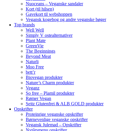
Nuoceans – Veganske sandaler
Kort (til hilsen)
Gavekort til webshoppen
Vegansk kogebog og andre veganske bøger
Top brands
Well Well
Simply V ostealternativer
Plant Mate
GreenVie
The Beginnings
Beyond Meat
Naturli
Moo Free
bett’r
Biovegan produkter
Nature’s Charm produkter
Veganz
So free – Plamil produkter
Rømer Vegan
Seitz Glutenfrei & ALB GOLD produkter
Opskrifter
Proteinrige veganske opskrifter
Børnevenlige veganske opskrifter
Vegansk Julemad – Opskrifter
Nytårsmenu opskrifter