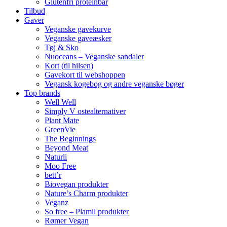
Glutenfri proteinbar
Tilbud
Gaver
Veganske gavekurve
Veganske gaveæsker
Tøj & Sko
Nuoceans – Veganske sandaler
Kort (til hilsen)
Gavekort til webshoppen
Vegansk kogebog og andre veganske bøger
Top brands
Well Well
Simply V ostealternativer
Plant Mate
GreenVie
The Beginnings
Beyond Meat
Naturli
Moo Free
bett’r
Biovegan produkter
Nature’s Charm produkter
Veganz
So free – Plamil produkter
Rømer Vegan