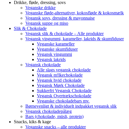
Drikke, fløde, dressing, sovs
Veganske drikke
Veganske fløde-alternativer, kokosfløde & kokosmælk
Vegansk sovs, dressing & mayonnaise
Vegansk suppe og miso
Slik & Chokolade
Vegansk slik & chokolade – Alle produkter
Vegansk vingummi, karameller, lakrids & skumfiduser
Veganske karameller
Veganske skumfiduser
Vegansk vingummi
Vegansk lakrids
Vegansk chokolade
Alle slags vegansk chokolade
Vegansk m!lkechokolade
Vegansk hvid chokolade
Vegansk Mørk Chokolade
Sukkerfri Vegansk Chokolade
Vegansk Overtrækschokolade
Veganske chokoladebars mv.
Børnevenligt & individuelt indpakket vegansk slik
Vegansk chokoladepålæg
Bars (chokolade, müsli, protein)
Snacks, kiks & kage
Veganske snacks – alle produkter