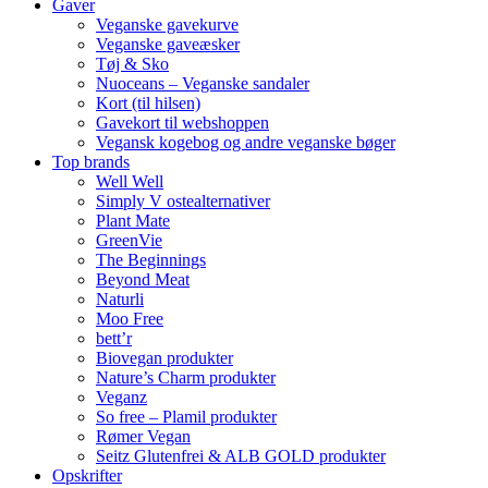
Gaver
Veganske gavekurve
Veganske gaveæsker
Tøj & Sko
Nuoceans – Veganske sandaler
Kort (til hilsen)
Gavekort til webshoppen
Vegansk kogebog og andre veganske bøger
Top brands
Well Well
Simply V ostealternativer
Plant Mate
GreenVie
The Beginnings
Beyond Meat
Naturli
Moo Free
bett’r
Biovegan produkter
Nature’s Charm produkter
Veganz
So free – Plamil produkter
Rømer Vegan
Seitz Glutenfrei & ALB GOLD produkter
Opskrifter