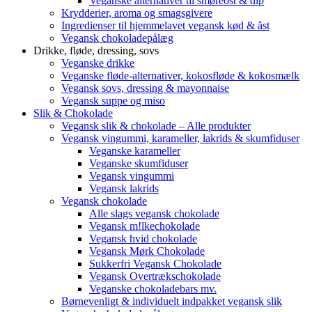
Veganske alternativer til smøreost & dip
Krydderier, aroma og smagsgivere
Ingredienser til hjemmelavet vegansk kød & åst
Vegansk chokoladepålæg
Drikke, fløde, dressing, sovs
Veganske drikke
Veganske fløde-alternativer, kokosfløde & kokosmælk
Vegansk sovs, dressing & mayonnaise
Vegansk suppe og miso
Slik & Chokolade
Vegansk slik & chokolade – Alle produkter
Vegansk vingummi, karameller, lakrids & skumfiduser
Veganske karameller
Veganske skumfiduser
Vegansk vingummi
Vegansk lakrids
Vegansk chokolade
Alle slags vegansk chokolade
Vegansk m!lkechokolade
Vegansk hvid chokolade
Vegansk Mørk Chokolade
Sukkerfri Vegansk Chokolade
Vegansk Overtrækschokolade
Veganske chokoladebars mv.
Børnevenligt & individuelt indpakket vegansk slik