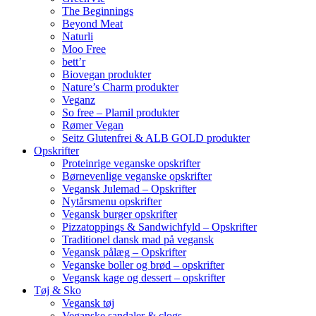
The Beginnings
Beyond Meat
Naturli
Moo Free
bett’r
Biovegan produkter
Nature’s Charm produkter
Veganz
So free – Plamil produkter
Rømer Vegan
Seitz Glutenfrei & ALB GOLD produkter
Opskrifter
Proteinrige veganske opskrifter
Børnevenlige veganske opskrifter
Vegansk Julemad – Opskrifter
Nytårsmenu opskrifter
Vegansk burger opskrifter
Pizzatoppings & Sandwichfyld – Opskrifter
Traditionel dansk mad på vegansk
Vegansk pålæg – Opskrifter
Veganske boller og brød – opskrifter
Vegansk kage og dessert – opskrifter
Tøj & Sko
Vegansk tøj
Veganske sandaler & clogs