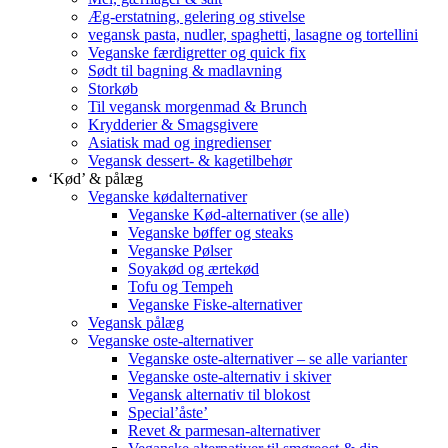
Æg-erstatning, gelering og stivelse
vegansk pasta, nudler, spaghetti, lasagne og tortellini
Veganske færdigretter og quick fix
Sødt til bagning & madlavning
Storkøb
Til vegansk morgenmad & Brunch
Krydderier & Smagsgivere
Asiatisk mad og ingredienser
Vegansk dessert- & kagetilbehør
‘Kød’ & pålæg
Veganske kødalternativer
Veganske Kød-alternativer (se alle)
Veganske bøffer og steaks
Veganske Pølser
Soyakød og ærtekød
Tofu og Tempeh
Veganske Fiske-alternativer
Vegansk pålæg
Veganske oste-alternativer
Veganske oste-alternativer – se alle varianter
Veganske oste-alternativ i skiver
Vegansk alternativ til blokost
Special’åste’
Revet & parmesan-alternativer