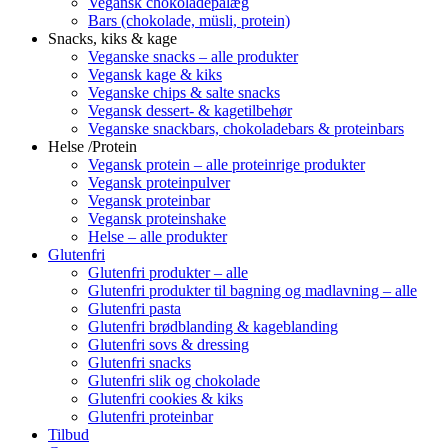
Vegansk chokoladepålæg
Bars (chokolade, müsli, protein)
Snacks, kiks & kage
Veganske snacks – alle produkter
Vegansk kage & kiks
Veganske chips & salte snacks
Vegansk dessert- & kagetilbehør
Veganske snackbars, chokoladebars & proteinbars
Helse /Protein
Vegansk protein – alle proteinrige produkter
Vegansk proteinpulver
Vegansk proteinbar
Vegansk proteinshake
Helse – alle produkter
Glutenfri
Glutenfri produkter – alle
Glutenfri produkter til bagning og madlavning – alle
Glutenfri pasta
Glutenfri brødblanding & kageblanding
Glutenfri sovs & dressing
Glutenfri snacks
Glutenfri slik og chokolade
Glutenfri cookies & kiks
Glutenfri proteinbar
Tilbud