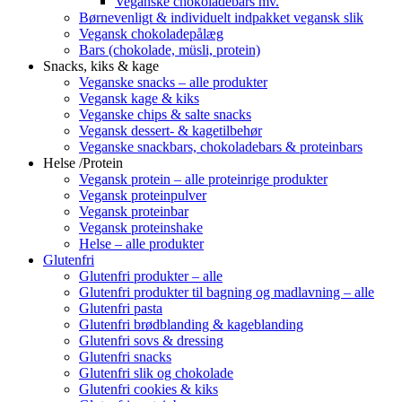
Veganske chokoladebars mv.
Børnevenligt & individuelt indpakket vegansk slik
Vegansk chokoladepålæg
Bars (chokolade, müsli, protein)
Snacks, kiks & kage
Veganske snacks – alle produkter
Vegansk kage & kiks
Veganske chips & salte snacks
Vegansk dessert- & kagetilbehør
Veganske snackbars, chokoladebars & proteinbars
Helse /Protein
Vegansk protein – alle proteinrige produkter
Vegansk proteinpulver
Vegansk proteinbar
Vegansk proteinshake
Helse – alle produkter
Glutenfri
Glutenfri produkter – alle
Glutenfri produkter til bagning og madlavning – alle
Glutenfri pasta
Glutenfri brødblanding & kageblanding
Glutenfri sovs & dressing
Glutenfri snacks
Glutenfri slik og chokolade
Glutenfri cookies & kiks