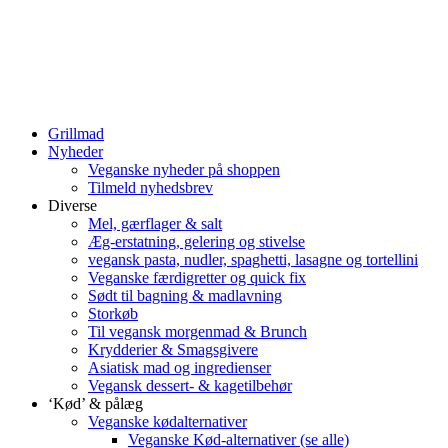
Grillmad
Nyheder
Veganske nyheder på shoppen
Tilmeld nyhedsbrev
Diverse
Mel, gærflager & salt
Æg-erstatning, gelering og stivelse
vegansk pasta, nudler, spaghetti, lasagne og tortellini
Veganske færdigretter og quick fix
Sødt til bagning & madlavning
Storkøb
Til vegansk morgenmad & Brunch
Krydderier & Smagsgivere
Asiatisk mad og ingredienser
Vegansk dessert- & kagetilbehør
‘Kød’ & pålæg
Veganske kødalternativer
Veganske Kød-alternativer (se alle)