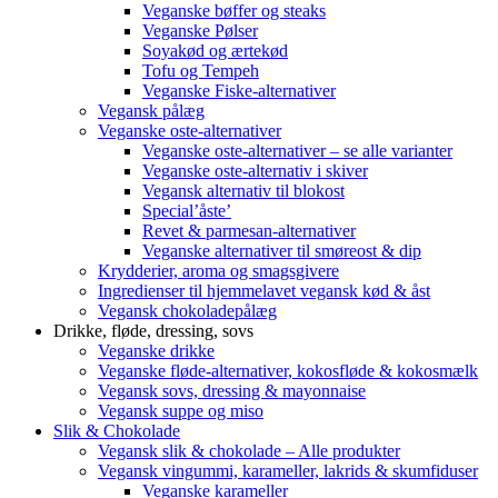
Veganske bøffer og steaks
Veganske Pølser
Soyakød og ærtekød
Tofu og Tempeh
Veganske Fiske-alternativer
Vegansk pålæg
Veganske oste-alternativer
Veganske oste-alternativer – se alle varianter
Veganske oste-alternativ i skiver
Vegansk alternativ til blokost
Special’åste’
Revet & parmesan-alternativer
Veganske alternativer til smøreost & dip
Krydderier, aroma og smagsgivere
Ingredienser til hjemmelavet vegansk kød & åst
Vegansk chokoladepålæg
Drikke, fløde, dressing, sovs
Veganske drikke
Veganske fløde-alternativer, kokosfløde & kokosmælk
Vegansk sovs, dressing & mayonnaise
Vegansk suppe og miso
Slik & Chokolade
Vegansk slik & chokolade – Alle produkter
Vegansk vingummi, karameller, lakrids & skumfiduser
Veganske karameller