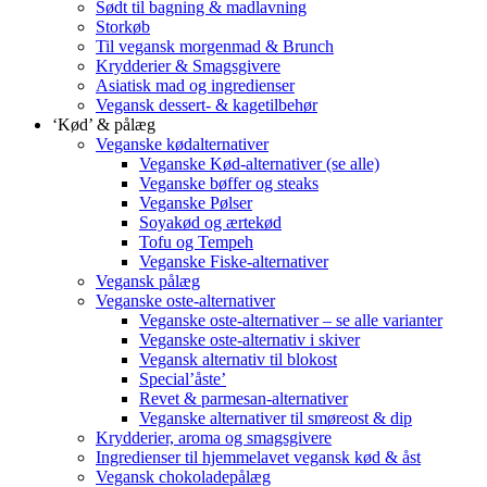
Sødt til bagning & madlavning
Storkøb
Til vegansk morgenmad & Brunch
Krydderier & Smagsgivere
Asiatisk mad og ingredienser
Vegansk dessert- & kagetilbehør
‘Kød’ & pålæg
Veganske kødalternativer
Veganske Kød-alternativer (se alle)
Veganske bøffer og steaks
Veganske Pølser
Soyakød og ærtekød
Tofu og Tempeh
Veganske Fiske-alternativer
Vegansk pålæg
Veganske oste-alternativer
Veganske oste-alternativer – se alle varianter
Veganske oste-alternativ i skiver
Vegansk alternativ til blokost
Special’åste’
Revet & parmesan-alternativer
Veganske alternativer til smøreost & dip
Krydderier, aroma og smagsgivere
Ingredienser til hjemmelavet vegansk kød & åst
Vegansk chokoladepålæg