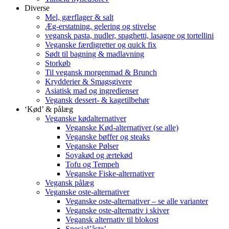
Diverse
Mel, gærflager & salt
Æg-erstatning, gelering og stivelse
vegansk pasta, nudler, spaghetti, lasagne og tortellini
Veganske færdigretter og quick fix
Sødt til bagning & madlavning
Storkøb
Til vegansk morgenmad & Brunch
Krydderier & Smagsgivere
Asiatisk mad og ingredienser
Vegansk dessert- & kagetilbehør
‘Kød’ & pålæg
Veganske kødalternativer
Veganske Kød-alternativer (se alle)
Veganske bøffer og steaks
Veganske Pølser
Soyakød og ærtekød
Tofu og Tempeh
Veganske Fiske-alternativer
Vegansk pålæg
Veganske oste-alternativer
Veganske oste-alternativer – se alle varianter
Veganske oste-alternativ i skiver
Vegansk alternativ til blokost
Special’åste’