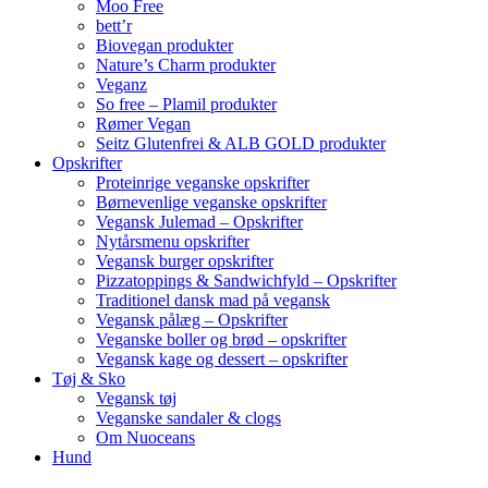
Moo Free
bett’r
Biovegan produkter
Nature’s Charm produkter
Veganz
So free – Plamil produkter
Rømer Vegan
Seitz Glutenfrei & ALB GOLD produkter
Opskrifter
Proteinrige veganske opskrifter
Børnevenlige veganske opskrifter
Vegansk Julemad – Opskrifter
Nytårsmenu opskrifter
Vegansk burger opskrifter
Pizzatoppings & Sandwichfyld – Opskrifter
Traditionel dansk mad på vegansk
Vegansk pålæg – Opskrifter
Veganske boller og brød – opskrifter
Vegansk kage og dessert – opskrifter
Tøj & Sko
Vegansk tøj
Veganske sandaler & clogs
Om Nuoceans
Hund