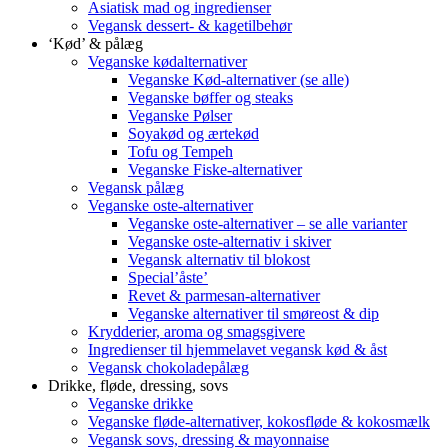
Asiatisk mad og ingredienser
Vegansk dessert- & kagetilbehør
‘Kød’ & pålæg
Veganske kødalternativer
Veganske Kød-alternativer (se alle)
Veganske bøffer og steaks
Veganske Pølser
Soyakød og ærtekød
Tofu og Tempeh
Veganske Fiske-alternativer
Vegansk pålæg
Veganske oste-alternativer
Veganske oste-alternativer – se alle varianter
Veganske oste-alternativ i skiver
Vegansk alternativ til blokost
Special’åste’
Revet & parmesan-alternativer
Veganske alternativer til smøreost & dip
Krydderier, aroma og smagsgivere
Ingredienser til hjemmelavet vegansk kød & åst
Vegansk chokoladepålæg
Drikke, fløde, dressing, sovs
Veganske drikke
Veganske fløde-alternativer, kokosfløde & kokosmælk
Vegansk sovs, dressing & mayonnaise