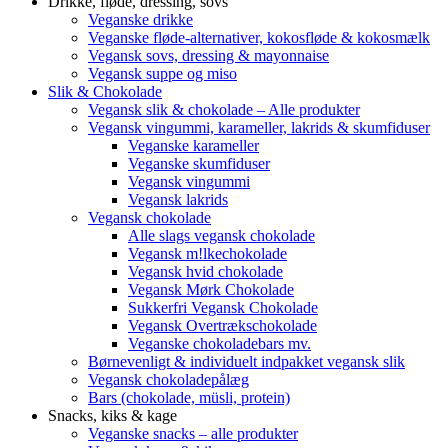
Drikke, fløde, dressing, sovs
Veganske drikke
Veganske fløde-alternativer, kokosfløde & kokosmælk
Vegansk sovs, dressing & mayonnaise
Vegansk suppe og miso
Slik & Chokolade
Vegansk slik & chokolade – Alle produkter
Vegansk vingummi, karameller, lakrids & skumfiduser
Veganske karameller
Veganske skumfiduser
Vegansk vingummi
Vegansk lakrids
Vegansk chokolade
Alle slags vegansk chokolade
Vegansk m!lkechokolade
Vegansk hvid chokolade
Vegansk Mørk Chokolade
Sukkerfri Vegansk Chokolade
Vegansk Overtrækschokolade
Veganske chokoladebars mv.
Børnevenligt & individuelt indpakket vegansk slik
Vegansk chokoladepålæg
Bars (chokolade, müsli, protein)
Snacks, kiks & kage
Veganske snacks – alle produkter