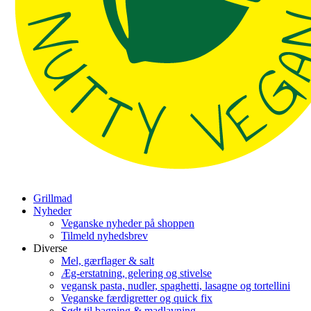
Grillmad
Nyheder
Veganske nyheder på shoppen
Tilmeld nyhedsbrev
Diverse
Mel, gærflager & salt
Æg-erstatning, gelering og stivelse
vegansk pasta, nudler, spaghetti, lasagne og tortellini
Veganske færdigretter og quick fix
Sødt til bagning & madlavning