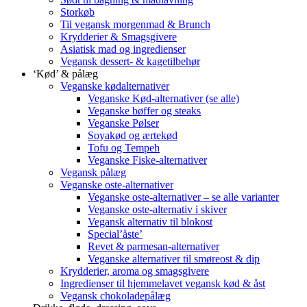
Storkøb
Til vegansk morgenmad & Brunch
Krydderier & Smagsgivere
Asiatisk mad og ingredienser
Vegansk dessert- & kagetilbehør
‘Kød’ & pålæg
Veganske kødalternativer
Veganske Kød-alternativer (se alle)
Veganske bøffer og steaks
Veganske Pølser
Soyakød og ærtekød
Tofu og Tempeh
Veganske Fiske-alternativer
Vegansk pålæg
Veganske oste-alternativer
Veganske oste-alternativer – se alle varianter
Veganske oste-alternativ i skiver
Vegansk alternativ til blokost
Special’åste’
Revet & parmesan-alternativer
Veganske alternativer til smøreost & dip
Krydderier, aroma og smagsgivere
Ingredienser til hjemmelavet vegansk kød & åst
Vegansk chokoladepålæg