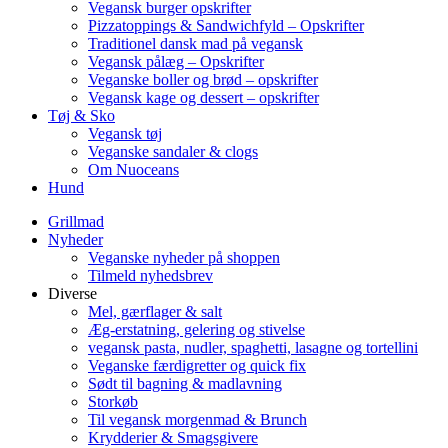
Vegansk burger opskrifter
Pizzatoppings & Sandwichfyld – Opskrifter
Traditionel dansk mad på vegansk
Vegansk pålæg – Opskrifter
Veganske boller og brød – opskrifter
Vegansk kage og dessert – opskrifter
Tøj & Sko
Vegansk tøj
Veganske sandaler & clogs
Om Nuoceans
Hund
Grillmad
Nyheder
Veganske nyheder på shoppen
Tilmeld nyhedsbrev
Diverse
Mel, gærflager & salt
Æg-erstatning, gelering og stivelse
vegansk pasta, nudler, spaghetti, lasagne og tortellini
Veganske færdigretter og quick fix
Sødt til bagning & madlavning
Storkøb
Til vegansk morgenmad & Brunch
Krydderier & Smagsgivere