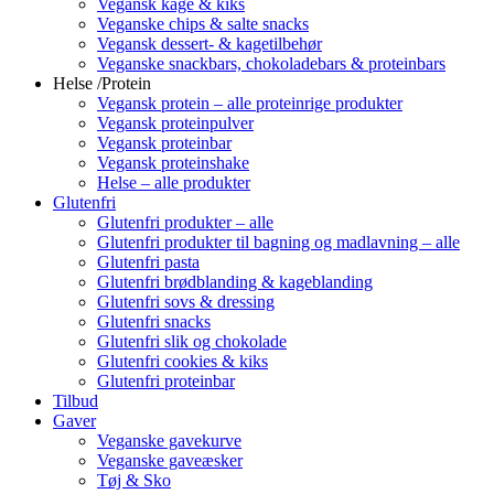
Vegansk kage & kiks
Veganske chips & salte snacks
Vegansk dessert- & kagetilbehør
Veganske snackbars, chokoladebars & proteinbars
Helse /Protein
Vegansk protein – alle proteinrige produkter
Vegansk proteinpulver
Vegansk proteinbar
Vegansk proteinshake
Helse – alle produkter
Glutenfri
Glutenfri produkter – alle
Glutenfri produkter til bagning og madlavning – alle
Glutenfri pasta
Glutenfri brødblanding & kageblanding
Glutenfri sovs & dressing
Glutenfri snacks
Glutenfri slik og chokolade
Glutenfri cookies & kiks
Glutenfri proteinbar
Tilbud
Gaver
Veganske gavekurve
Veganske gaveæsker
Tøj & Sko