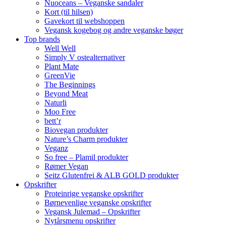
Nuoceans – Veganske sandaler
Kort (til hilsen)
Gavekort til webshoppen
Vegansk kogebog og andre veganske bøger
Top brands
Well Well
Simply V ostealternativer
Plant Mate
GreenVie
The Beginnings
Beyond Meat
Naturli
Moo Free
bett’r
Biovegan produkter
Nature’s Charm produkter
Veganz
So free – Plamil produkter
Rømer Vegan
Seitz Glutenfrei & ALB GOLD produkter
Opskrifter
Proteinrige veganske opskrifter
Børnevenlige veganske opskrifter
Vegansk Julemad – Opskrifter
Nytårsmenu opskrifter