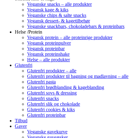
Veganske snacks – alle produkter
Vegansk kage & kiks
Veganske chips & salte snacks
Vegansk dessert- & kagetilbehør
Veganske snackbars, chokoladebars & proteinbars
Helse /Protein
Vegansk protein – alle proteinrige produkter
Vegansk proteinpulver
Vegansk proteinbar
Vegansk proteinshake
Helse – alle produkter
Glutenfri
Glutenfri produkter – alle
Glutenfri produkter til bagning og madlavning – alle
Glutenfri pasta
Glutenfri brødblanding & kageblanding
Glutenfri sovs & dressing
Glutenfri snacks
Glutenfri slik og chokolade
Glutenfri cookies & kiks
Glutenfri proteinbar
Tilbud
Gaver
Veganske gavekurve
Veganske gaveæsker