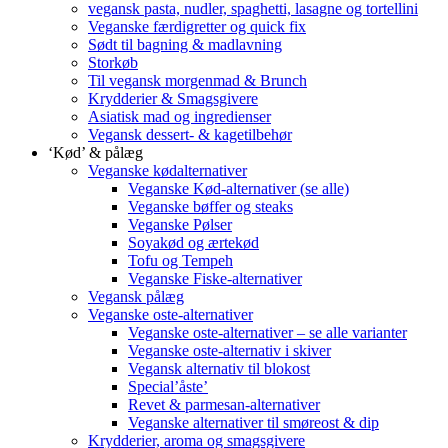
vegansk pasta, nudler, spaghetti, lasagne og tortellini
Veganske færdigretter og quick fix
Sødt til bagning & madlavning
Storkøb
Til vegansk morgenmad & Brunch
Krydderier & Smagsgivere
Asiatisk mad og ingredienser
Vegansk dessert- & kagetilbehør
‘Kød’ & pålæg
Veganske kødalternativer
Veganske Kød-alternativer (se alle)
Veganske bøffer og steaks
Veganske Pølser
Soyakød og ærtekød
Tofu og Tempeh
Veganske Fiske-alternativer
Vegansk pålæg
Veganske oste-alternativer
Veganske oste-alternativer – se alle varianter
Veganske oste-alternativ i skiver
Vegansk alternativ til blokost
Special’åste’
Revet & parmesan-alternativer
Veganske alternativer til smøreost & dip
Krydderier, aroma og smagsgivere