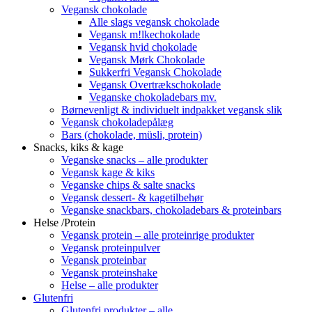
Vegansk chokolade
Alle slags vegansk chokolade
Vegansk m!lkechokolade
Vegansk hvid chokolade
Vegansk Mørk Chokolade
Sukkerfri Vegansk Chokolade
Vegansk Overtrækschokolade
Veganske chokoladebars mv.
Børnevenligt & individuelt indpakket vegansk slik
Vegansk chokoladepålæg
Bars (chokolade, müsli, protein)
Snacks, kiks & kage
Veganske snacks – alle produkter
Vegansk kage & kiks
Veganske chips & salte snacks
Vegansk dessert- & kagetilbehør
Veganske snackbars, chokoladebars & proteinbars
Helse /Protein
Vegansk protein – alle proteinrige produkter
Vegansk proteinpulver
Vegansk proteinbar
Vegansk proteinshake
Helse – alle produkter
Glutenfri
Glutenfri produkter – alle