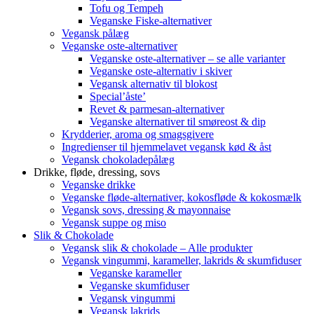
Tofu og Tempeh
Veganske Fiske-alternativer
Vegansk pålæg
Veganske oste-alternativer
Veganske oste-alternativer – se alle varianter
Veganske oste-alternativ i skiver
Vegansk alternativ til blokost
Special’åste’
Revet & parmesan-alternativer
Veganske alternativer til smøreost & dip
Krydderier, aroma og smagsgivere
Ingredienser til hjemmelavet vegansk kød & åst
Vegansk chokoladepålæg
Drikke, fløde, dressing, sovs
Veganske drikke
Veganske fløde-alternativer, kokosfløde & kokosmælk
Vegansk sovs, dressing & mayonnaise
Vegansk suppe og miso
Slik & Chokolade
Vegansk slik & chokolade – Alle produkter
Vegansk vingummi, karameller, lakrids & skumfiduser
Veganske karameller
Veganske skumfiduser
Vegansk vingummi
Vegansk lakrids