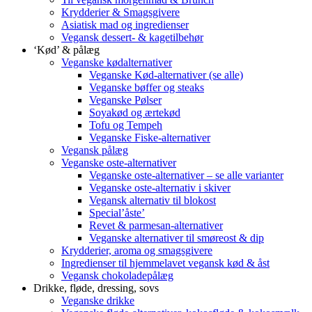
Krydderier & Smagsgivere
Asiatisk mad og ingredienser
Vegansk dessert- & kagetilbehør
‘Kød’ & pålæg
Veganske kødalternativer
Veganske Kød-alternativer (se alle)
Veganske bøffer og steaks
Veganske Pølser
Soyakød og ærtekød
Tofu og Tempeh
Veganske Fiske-alternativer
Vegansk pålæg
Veganske oste-alternativer
Veganske oste-alternativer – se alle varianter
Veganske oste-alternativ i skiver
Vegansk alternativ til blokost
Special’åste’
Revet & parmesan-alternativer
Veganske alternativer til smøreost & dip
Krydderier, aroma og smagsgivere
Ingredienser til hjemmelavet vegansk kød & åst
Vegansk chokoladepålæg
Drikke, fløde, dressing, sovs
Veganske drikke