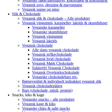
Veganske fløde-alternativer, kokosfløde & kokosmælk
Vegansk sovs, dressing & mayonnaise
Vegansk suppe og miso
Slik & Chokolade
Vegansk slik & chokolade – Alle produkter
Vegansk vingummi, karameller, lakrids & skumfiduser
Veganske karameller
Veganske skumfiduser
Vegansk vingummi
Vegansk lakrids
Vegansk chokolade
Alle slags vegansk chokolade
Vegansk m!lkechokolade
Vegansk hvid chokolade
Vegansk Mørk Chokolade
Sukkerfri Vegansk Chokolade
Vegansk Overtrækschokolade
Veganske chokoladebars mv.
Børnevenligt & individuelt indpakket vegansk slik
Vegansk chokoladepålæg
Bars (chokolade, müsli, protein)
Snacks, kiks & kage
Veganske snacks – alle produkter
Vegansk kage & kiks
Veganske chips & salte snacks