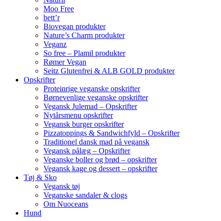
Moo Free
bett’r
Biovegan produkter
Nature’s Charm produkter
Veganz
So free – Plamil produkter
Rømer Vegan
Seitz Glutenfrei & ALB GOLD produkter
Opskrifter
Proteinrige veganske opskrifter
Børnevenlige veganske opskrifter
Vegansk Julemad – Opskrifter
Nytårsmenu opskrifter
Vegansk burger opskrifter
Pizzatoppings & Sandwichfyld – Opskrifter
Traditionel dansk mad på vegansk
Vegansk pålæg – Opskrifter
Veganske boller og brød – opskrifter
Vegansk kage og dessert – opskrifter
Tøj & Sko
Vegansk tøj
Veganske sandaler & clogs
Om Nuoceans
Hund