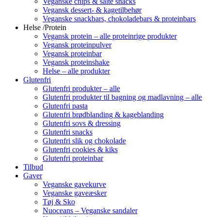
Veganske chips & salte snacks
Vegansk dessert- & kagetilbehør
Veganske snackbars, chokoladebars & proteinbars
Helse /Protein
Vegansk protein – alle proteinrige produkter
Vegansk proteinpulver
Vegansk proteinbar
Vegansk proteinshake
Helse – alle produkter
Glutenfri
Glutenfri produkter – alle
Glutenfri produkter til bagning og madlavning – alle
Glutenfri pasta
Glutenfri brødblanding & kageblanding
Glutenfri sovs & dressing
Glutenfri snacks
Glutenfri slik og chokolade
Glutenfri cookies & kiks
Glutenfri proteinbar
Tilbud
Gaver
Veganske gavekurve
Veganske gaveæsker
Tøj & Sko
Nuoceans – Veganske sandaler