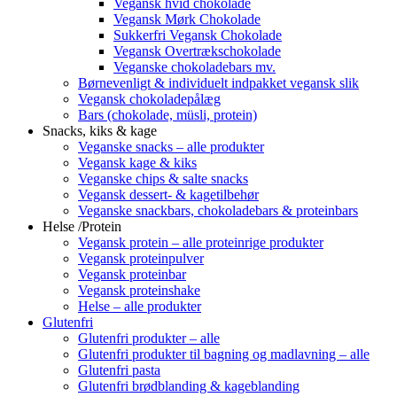
Vegansk hvid chokolade
Vegansk Mørk Chokolade
Sukkerfri Vegansk Chokolade
Vegansk Overtrækschokolade
Veganske chokoladebars mv.
Børnevenligt & individuelt indpakket vegansk slik
Vegansk chokoladepålæg
Bars (chokolade, müsli, protein)
Snacks, kiks & kage
Veganske snacks – alle produkter
Vegansk kage & kiks
Veganske chips & salte snacks
Vegansk dessert- & kagetilbehør
Veganske snackbars, chokoladebars & proteinbars
Helse /Protein
Vegansk protein – alle proteinrige produkter
Vegansk proteinpulver
Vegansk proteinbar
Vegansk proteinshake
Helse – alle produkter
Glutenfri
Glutenfri produkter – alle
Glutenfri produkter til bagning og madlavning – alle
Glutenfri pasta
Glutenfri brødblanding & kageblanding