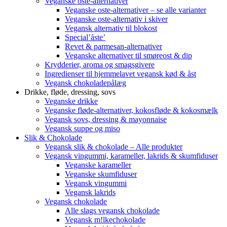
Veganske oste-alternativer
Veganske oste-alternativer – se alle varianter
Veganske oste-alternativ i skiver
Vegansk alternativ til blokost
Special’åste’
Revet & parmesan-alternativer
Veganske alternativer til smøreost & dip
Krydderier, aroma og smagsgivere
Ingredienser til hjemmelavet vegansk kød & åst
Vegansk chokoladepålæg
Drikke, fløde, dressing, sovs
Veganske drikke
Veganske fløde-alternativer, kokosfløde & kokosmælk
Vegansk sovs, dressing & mayonnaise
Vegansk suppe og miso
Slik & Chokolade
Vegansk slik & chokolade – Alle produkter
Vegansk vingummi, karameller, lakrids & skumfiduser
Veganske karameller
Veganske skumfiduser
Vegansk vingummi
Vegansk lakrids
Vegansk chokolade
Alle slags vegansk chokolade
Vegansk m!lkechokolade