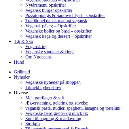
Nytårsmenu opskrifter
Vegansk burger opskrifter
Pizzatoppings & Sandwichfyld – Opskrifter
Traditionel dansk mad på vegansk
Vegansk pålæg – Opskrifter
Veganske boller og brød – opskrifter
Vegansk kage og dessert – opskrifter
Tøj & Sko
Vegansk tøj
Veganske sandaler & clogs
Om Nuoceans
Hund
Grillmad
Nyheder
Veganske nyheder på shoppen
Tilmeld nyhedsbrev
Diverse
Mel, gærflager & salt
Æg-erstatning, gelering og stivelse
vegansk pasta, nudler, spaghetti, lasagne og tortellini
Veganske færdigretter og quick fix
Sødt til bagning & madlavning
Storkøb
Til vegansk morgenmad & Brunch