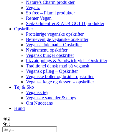
Nature’s Charm produkter
Veganz
So free – Plamil produkter
Rømer Vegan
Seitz Glutenfrei & ALB GOLD produkter
Opskrifter
Proteinrige veganske opskrifter
Børnevenlige veganske opskrifter
Vegansk Julemad – Opskrifter
Nytårsmenu opskrifter
Vegansk burger opskrifter
Pizzatoppings & Sandwichfyld – Opskrifter
Traditionel dansk mad på vegansk
Vegansk pålæg – Opskrifter
Veganske boller og brød – opskrifter
Vegansk kage og dessert – opskrifter
Tøj & Sko
Vegansk tøj
Veganske sandaler & clogs
Om Nuoceans
Hund
Søg
Søg