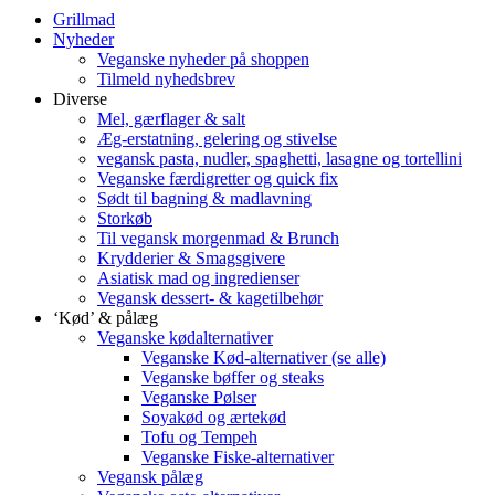
Grillmad
Nyheder
Veganske nyheder på shoppen
Tilmeld nyhedsbrev
Diverse
Mel, gærflager & salt
Æg-erstatning, gelering og stivelse
vegansk pasta, nudler, spaghetti, lasagne og tortellini
Veganske færdigretter og quick fix
Sødt til bagning & madlavning
Storkøb
Til vegansk morgenmad & Brunch
Krydderier & Smagsgivere
Asiatisk mad og ingredienser
Vegansk dessert- & kagetilbehør
‘Kød’ & pålæg
Veganske kødalternativer
Veganske Kød-alternativer (se alle)
Veganske bøffer og steaks
Veganske Pølser
Soyakød og ærtekød
Tofu og Tempeh
Veganske Fiske-alternativer
Vegansk pålæg