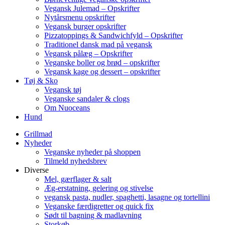
Vegansk Julemad – Opskrifter
Nytårsmenu opskrifter
Vegansk burger opskrifter
Pizzatoppings & Sandwichfyld – Opskrifter
Traditionel dansk mad på vegansk
Vegansk pålæg – Opskrifter
Veganske boller og brød – opskrifter
Vegansk kage og dessert – opskrifter
Tøj & Sko
Vegansk tøj
Veganske sandaler & clogs
Om Nuoceans
Hund
Grillmad
Nyheder
Veganske nyheder på shoppen
Tilmeld nyhedsbrev
Diverse
Mel, gærflager & salt
Æg-erstatning, gelering og stivelse
vegansk pasta, nudler, spaghetti, lasagne og tortellini
Veganske færdigretter og quick fix
Sødt til bagning & madlavning
Storkøb