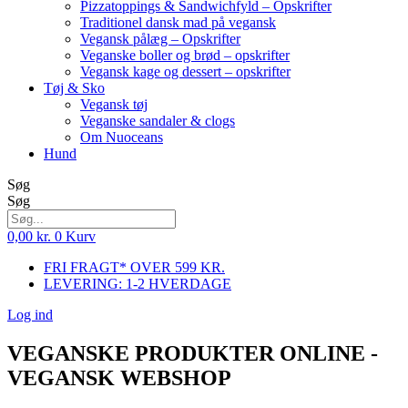
Pizzatoppings & Sandwichfyld – Opskrifter
Traditionel dansk mad på vegansk
Vegansk pålæg – Opskrifter
Veganske boller og brød – opskrifter
Vegansk kage og dessert – opskrifter
Tøj & Sko
Vegansk tøj
Veganske sandaler & clogs
Om Nuoceans
Hund
Søg
Søg
0,00
kr.
0
Kurv
FRI FRAGT* OVER 599 KR.
LEVERING: 1-2 HVERDAGE
Log ind
VEGANSKE PRODUKTER ONLINE -
VEGANSK WEBSHOP