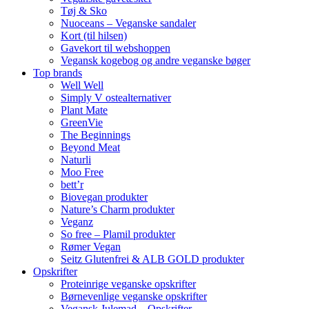
Tøj & Sko
Nuoceans – Veganske sandaler
Kort (til hilsen)
Gavekort til webshoppen
Vegansk kogebog og andre veganske bøger
Top brands
Well Well
Simply V ostealternativer
Plant Mate
GreenVie
The Beginnings
Beyond Meat
Naturli
Moo Free
bett’r
Biovegan produkter
Nature’s Charm produkter
Veganz
So free – Plamil produkter
Rømer Vegan
Seitz Glutenfrei & ALB GOLD produkter
Opskrifter
Proteinrige veganske opskrifter
Børnevenlige veganske opskrifter
Vegansk Julemad – Opskrifter