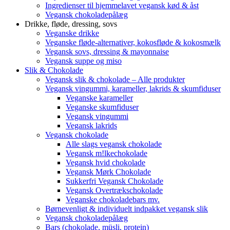
Ingredienser til hjemmelavet vegansk kød & åst
Vegansk chokoladepålæg
Drikke, fløde, dressing, sovs
Veganske drikke
Veganske fløde-alternativer, kokosfløde & kokosmælk
Vegansk sovs, dressing & mayonnaise
Vegansk suppe og miso
Slik & Chokolade
Vegansk slik & chokolade – Alle produkter
Vegansk vingummi, karameller, lakrids & skumfiduser
Veganske karameller
Veganske skumfiduser
Vegansk vingummi
Vegansk lakrids
Vegansk chokolade
Alle slags vegansk chokolade
Vegansk m!lkechokolade
Vegansk hvid chokolade
Vegansk Mørk Chokolade
Sukkerfri Vegansk Chokolade
Vegansk Overtrækschokolade
Veganske chokoladebars mv.
Børnevenligt & individuelt indpakket vegansk slik
Vegansk chokoladepålæg
Bars (chokolade, müsli, protein)