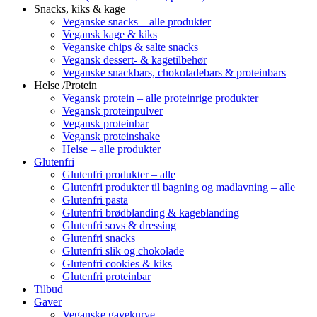
Snacks, kiks & kage
Veganske snacks – alle produkter
Vegansk kage & kiks
Veganske chips & salte snacks
Vegansk dessert- & kagetilbehør
Veganske snackbars, chokoladebars & proteinbars
Helse /Protein
Vegansk protein – alle proteinrige produkter
Vegansk proteinpulver
Vegansk proteinbar
Vegansk proteinshake
Helse – alle produkter
Glutenfri
Glutenfri produkter – alle
Glutenfri produkter til bagning og madlavning – alle
Glutenfri pasta
Glutenfri brødblanding & kageblanding
Glutenfri sovs & dressing
Glutenfri snacks
Glutenfri slik og chokolade
Glutenfri cookies & kiks
Glutenfri proteinbar
Tilbud
Gaver
Veganske gavekurve