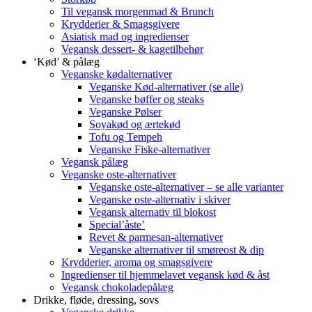
Til vegansk morgenmad & Brunch
Krydderier & Smagsgivere
Asiatisk mad og ingredienser
Vegansk dessert- & kagetilbehør
‘Kød’ & pålæg
Veganske kødalternativer
Veganske Kød-alternativer (se alle)
Veganske bøffer og steaks
Veganske Pølser
Soyakød og ærtekød
Tofu og Tempeh
Veganske Fiske-alternativer
Vegansk pålæg
Veganske oste-alternativer
Veganske oste-alternativer – se alle varianter
Veganske oste-alternativ i skiver
Vegansk alternativ til blokost
Special’åste’
Revet & parmesan-alternativer
Veganske alternativer til smøreost & dip
Krydderier, aroma og smagsgivere
Ingredienser til hjemmelavet vegansk kød & åst
Vegansk chokoladepålæg
Drikke, fløde, dressing, sovs