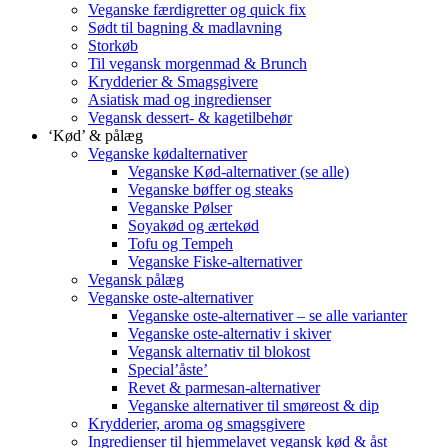
Veganske færdigretter og quick fix
Sødt til bagning & madlavning
Storkøb
Til vegansk morgenmad & Brunch
Krydderier & Smagsgivere
Asiatisk mad og ingredienser
Vegansk dessert- & kagetilbehør
‘Kød’ & pålæg
Veganske kødalternativer
Veganske Kød-alternativer (se alle)
Veganske bøffer og steaks
Veganske Pølser
Soyakød og ærtekød
Tofu og Tempeh
Veganske Fiske-alternativer
Vegansk pålæg
Veganske oste-alternativer
Veganske oste-alternativer – se alle varianter
Veganske oste-alternativ i skiver
Vegansk alternativ til blokost
Special’åste’
Revet & parmesan-alternativer
Veganske alternativer til smøreost & dip
Krydderier, aroma og smagsgivere
Ingredienser til hjemmelavet vegansk kød & åst