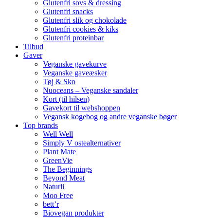
Glutenfri sovs & dressing
Glutenfri snacks
Glutenfri slik og chokolade
Glutenfri cookies & kiks
Glutenfri proteinbar
Tilbud
Gaver
Veganske gavekurve
Veganske gaveæsker
Tøj & Sko
Nuoceans – Veganske sandaler
Kort (til hilsen)
Gavekort til webshoppen
Vegansk kogebog og andre veganske bøger
Top brands
Well Well
Simply V ostealternativer
Plant Mate
GreenVie
The Beginnings
Beyond Meat
Naturli
Moo Free
bett’r
Biovegan produkter