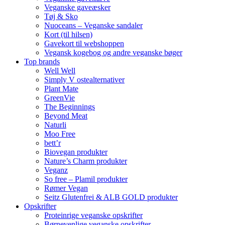
Veganske gaveæsker
Tøj & Sko
Nuoceans – Veganske sandaler
Kort (til hilsen)
Gavekort til webshoppen
Vegansk kogebog og andre veganske bøger
Top brands
Well Well
Simply V ostealternativer
Plant Mate
GreenVie
The Beginnings
Beyond Meat
Naturli
Moo Free
bett’r
Biovegan produkter
Nature’s Charm produkter
Veganz
So free – Plamil produkter
Rømer Vegan
Seitz Glutenfrei & ALB GOLD produkter
Opskrifter
Proteinrige veganske opskrifter
Børnevenlige veganske opskrifter