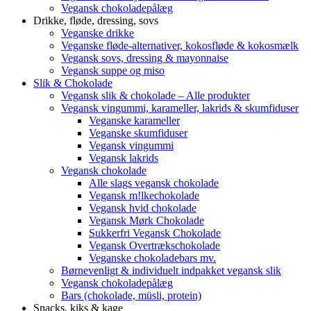
Vegansk chokoladepålæg
Drikke, fløde, dressing, sovs
Veganske drikke
Veganske fløde-alternativer, kokosfløde & kokosmælk
Vegansk sovs, dressing & mayonnaise
Vegansk suppe og miso
Slik & Chokolade
Vegansk slik & chokolade – Alle produkter
Vegansk vingummi, karameller, lakrids & skumfiduser
Veganske karameller
Veganske skumfiduser
Vegansk vingummi
Vegansk lakrids
Vegansk chokolade
Alle slags vegansk chokolade
Vegansk m!lkechokolade
Vegansk hvid chokolade
Vegansk Mørk Chokolade
Sukkerfri Vegansk Chokolade
Vegansk Overtrækschokolade
Veganske chokoladebars mv.
Børnevenligt & individuelt indpakket vegansk slik
Vegansk chokoladepålæg
Bars (chokolade, müsli, protein)
Snacks, kiks & kage