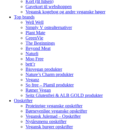
Kort (til hilsen)
Gavekort til webshoppen
Vegansk kogebog og andre veganske bøger
Top brands
Well Well
Simply V ostealternativer
Plant Mate
GreenVie
The Beginnings
Beyond Meat
Naturli
Moo Free
bett’r
Biovegan produkter
Nature’s Charm produkter
Veganz
So free – Plamil produkter
Rømer Vegan
Seitz Glutenfrei & ALB GOLD produkter
Opskrifter
Proteinrige veganske opskrifter
Børnevenlige veganske opskrifter
Vegansk Julemad – Opskrifter
Nytårsmenu opskrifter
Vegansk burger opskrifter