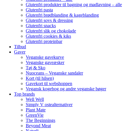
Glutenfri produkter til bagning og madlavning – alle
Glutenfri pasta
Glutenfri brødblanding & kageblanding
Glutenfri sovs & dressing
Glutenfri snacks
Glutenfri slik og chokolade
Glutenfri cookies & kiks
Glutenfri proteinbar
Tilbud
Gaver
Veganske gavekurve
Veganske gaveæsker
Tøj & Sko
Nuoceans – Veganske sandaler
Kort (til hilsen)
Gavekort til webshoppen
Vegansk kogebog og andre veganske bøger
Top brands
Well Well
Simply V ostealternativer
Plant Mate
GreenVie
The Beginnings
Beyond Meat
Naturli