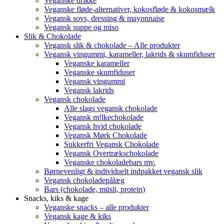
Veganske drikke
Veganske fløde-alternativer, kokosfløde & kokosmælk
Vegansk sovs, dressing & mayonnaise
Vegansk suppe og miso
Slik & Chokolade
Vegansk slik & chokolade – Alle produkter
Vegansk vingummi, karameller, lakrids & skumfiduser
Veganske karameller
Veganske skumfiduser
Vegansk vingummi
Vegansk lakrids
Vegansk chokolade
Alle slags vegansk chokolade
Vegansk m!lkechokolade
Vegansk hvid chokolade
Vegansk Mørk Chokolade
Sukkerfri Vegansk Chokolade
Vegansk Overtrækschokolade
Veganske chokoladebars mv.
Børnevenligt & individuelt indpakket vegansk slik
Vegansk chokoladepålæg
Bars (chokolade, müsli, protein)
Snacks, kiks & kage
Veganske snacks – alle produkter
Vegansk kage & kiks