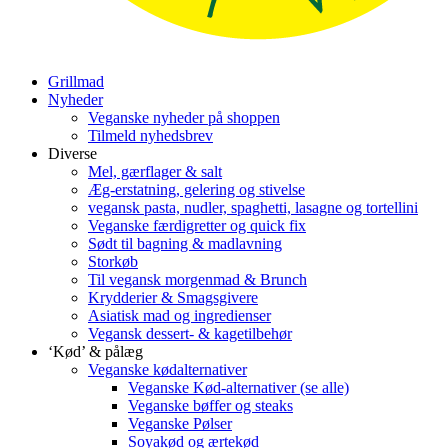
Grillmad
Nyheder
Veganske nyheder på shoppen
Tilmeld nyhedsbrev
Diverse
Mel, gærflager & salt
Æg-erstatning, gelering og stivelse
vegansk pasta, nudler, spaghetti, lasagne og tortellini
Veganske færdigretter og quick fix
Sødt til bagning & madlavning
Storkøb
Til vegansk morgenmad & Brunch
Krydderier & Smagsgivere
Asiatisk mad og ingredienser
Vegansk dessert- & kagetilbehør
‘Kød’ & pålæg
Veganske kødalternativer
Veganske Kød-alternativer (se alle)
Veganske bøffer og steaks
Veganske Pølser
Soyakød og ærtekød