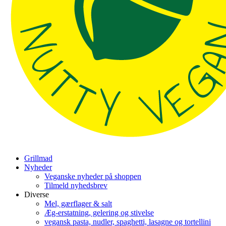
Grillmad
Nyheder
Veganske nyheder på shoppen
Tilmeld nyhedsbrev
Diverse
Mel, gærflager & salt
Æg-erstatning, gelering og stivelse
vegansk pasta, nudler, spaghetti, lasagne og tortellini