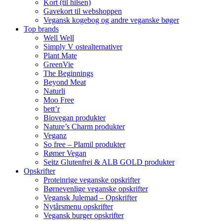
Kort (til hilsen)
Gavekort til webshoppen
Vegansk kogebog og andre veganske bøger
Top brands
Well Well
Simply V ostealternativer
Plant Mate
GreenVie
The Beginnings
Beyond Meat
Naturli
Moo Free
bett’r
Biovegan produkter
Nature’s Charm produkter
Veganz
So free – Plamil produkter
Rømer Vegan
Seitz Glutenfrei & ALB GOLD produkter
Opskrifter
Proteinrige veganske opskrifter
Børnevenlige veganske opskrifter
Vegansk Julemad – Opskrifter
Nytårsmenu opskrifter
Vegansk burger opskrifter