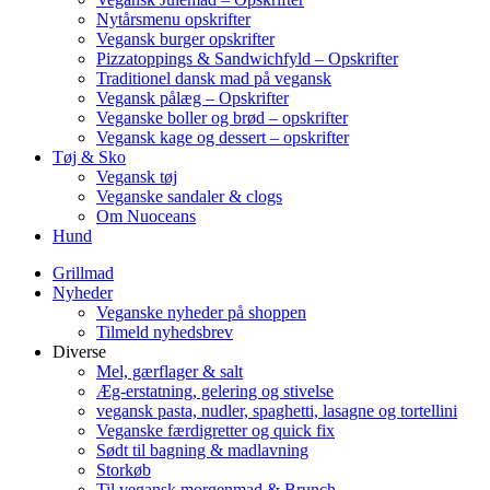
Nytårsmenu opskrifter
Vegansk burger opskrifter
Pizzatoppings & Sandwichfyld – Opskrifter
Traditionel dansk mad på vegansk
Vegansk pålæg – Opskrifter
Veganske boller og brød – opskrifter
Vegansk kage og dessert – opskrifter
Tøj & Sko
Vegansk tøj
Veganske sandaler & clogs
Om Nuoceans
Hund
Grillmad
Nyheder
Veganske nyheder på shoppen
Tilmeld nyhedsbrev
Diverse
Mel, gærflager & salt
Æg-erstatning, gelering og stivelse
vegansk pasta, nudler, spaghetti, lasagne og tortellini
Veganske færdigretter og quick fix
Sødt til bagning & madlavning
Storkøb
Til vegansk morgenmad & Brunch