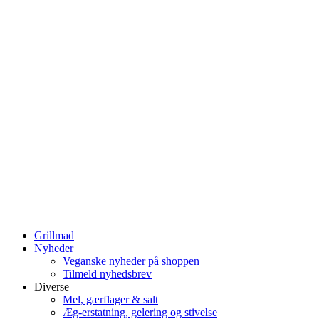
Grillmad
Nyheder
Veganske nyheder på shoppen
Tilmeld nyhedsbrev
Diverse
Mel, gærflager & salt
Æg-erstatning, gelering og stivelse