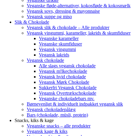
Veganske drikke
Veganske fløde-alternativer, kokosfløde & kokosmælk
Vegansk sovs, dressing & mayonnaise
Vegansk suppe og miso
Slik & Chokolade
Vegansk slik & chokolade – Alle produkter
Vegansk vingummi, karameller, lakrids & skumfiduser
Veganske karameller
Veganske skumfiduser
Vegansk vingummi
Vegansk lakrids
Vegansk chokolade
Alle slags vegansk chokolade
Vegansk m!lkechokolade
Vegansk hvid chokolade
Vegansk Mørk Chokolade
Sukkerfri Vegansk Chokolade
Vegansk Overtrækschokolade
Veganske chokoladebars mv.
Børnevenligt & individuelt indpakket vegansk slik
Vegansk chokoladepålæg
Bars (chokolade, müsli, protein)
Snacks, kiks & kage
Veganske snacks – alle produkter
Vegansk kage & kiks