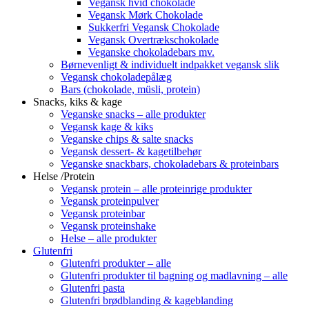
Vegansk hvid chokolade
Vegansk Mørk Chokolade
Sukkerfri Vegansk Chokolade
Vegansk Overtrækschokolade
Veganske chokoladebars mv.
Børnevenligt & individuelt indpakket vegansk slik
Vegansk chokoladepålæg
Bars (chokolade, müsli, protein)
Snacks, kiks & kage
Veganske snacks – alle produkter
Vegansk kage & kiks
Veganske chips & salte snacks
Vegansk dessert- & kagetilbehør
Veganske snackbars, chokoladebars & proteinbars
Helse /Protein
Vegansk protein – alle proteinrige produkter
Vegansk proteinpulver
Vegansk proteinbar
Vegansk proteinshake
Helse – alle produkter
Glutenfri
Glutenfri produkter – alle
Glutenfri produkter til bagning og madlavning – alle
Glutenfri pasta
Glutenfri brødblanding & kageblanding