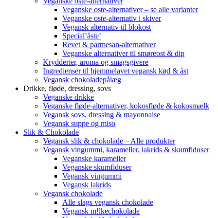
Veganske oste-alternativer
Veganske oste-alternativer – se alle varianter
Veganske oste-alternativ i skiver
Vegansk alternativ til blokost
Special’åste’
Revet & parmesan-alternativer
Veganske alternativer til smøreost & dip
Krydderier, aroma og smagsgivere
Ingredienser til hjemmelavet vegansk kød & åst
Vegansk chokoladepålæg
Drikke, fløde, dressing, sovs
Veganske drikke
Veganske fløde-alternativer, kokosfløde & kokosmælk
Vegansk sovs, dressing & mayonnaise
Vegansk suppe og miso
Slik & Chokolade
Vegansk slik & chokolade – Alle produkter
Vegansk vingummi, karameller, lakrids & skumfiduser
Veganske karameller
Veganske skumfiduser
Vegansk vingummi
Vegansk lakrids
Vegansk chokolade
Alle slags vegansk chokolade
Vegansk m!lkechokolade