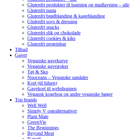
Glutenfri produkter til bagning og madlavning – alle
Glutenfri pasta
Glutenfri brødblanding & kageblanding
Glutenfri sovs & dressing
Glutenfri snacks
Glutenfri slik og chokolade
Glutenfri cookies & kiks
Glutenfri proteinbar
Tilbud
Gaver
Veganske gavekurve
Veganske gaveæsker
Tøj & Sko
Nuoceans – Veganske sandaler
Kort (til hilsen)
Gavekort til webshoppen
Vegansk kogebog og andre veganske bøger
Top brands
Well Well
Simply V ostealternativer
Plant Mate
GreenVie
The Beginnings
Beyond Meat
Naturli