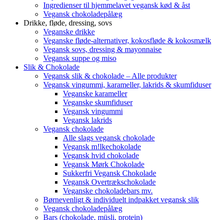
Ingredienser til hjemmelavet vegansk kød & åst
Vegansk chokoladepålæg
Drikke, fløde, dressing, sovs
Veganske drikke
Veganske fløde-alternativer, kokosfløde & kokosmælk
Vegansk sovs, dressing & mayonnaise
Vegansk suppe og miso
Slik & Chokolade
Vegansk slik & chokolade – Alle produkter
Vegansk vingummi, karameller, lakrids & skumfiduser
Veganske karameller
Veganske skumfiduser
Vegansk vingummi
Vegansk lakrids
Vegansk chokolade
Alle slags vegansk chokolade
Vegansk m!lkechokolade
Vegansk hvid chokolade
Vegansk Mørk Chokolade
Sukkerfri Vegansk Chokolade
Vegansk Overtrækschokolade
Veganske chokoladebars mv.
Børnevenligt & individuelt indpakket vegansk slik
Vegansk chokoladepålæg
Bars (chokolade, müsli, protein)