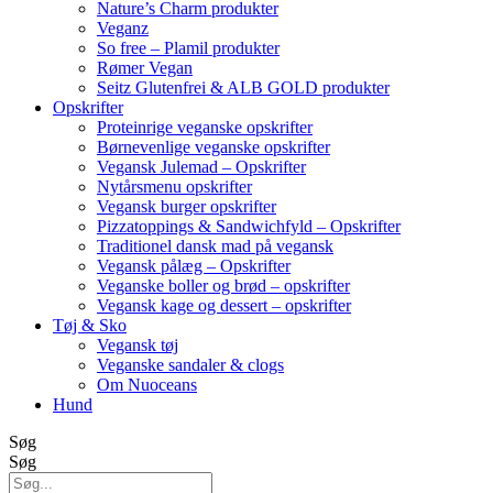
Nature’s Charm produkter
Veganz
So free – Plamil produkter
Rømer Vegan
Seitz Glutenfrei & ALB GOLD produkter
Opskrifter
Proteinrige veganske opskrifter
Børnevenlige veganske opskrifter
Vegansk Julemad – Opskrifter
Nytårsmenu opskrifter
Vegansk burger opskrifter
Pizzatoppings & Sandwichfyld – Opskrifter
Traditionel dansk mad på vegansk
Vegansk pålæg – Opskrifter
Veganske boller og brød – opskrifter
Vegansk kage og dessert – opskrifter
Tøj & Sko
Vegansk tøj
Veganske sandaler & clogs
Om Nuoceans
Hund
Søg
Søg