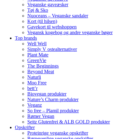
Veganske gaveæsker
Tøj & Sko
Nuoceans – Veganske sandaler
Kort (til hilsen)
Gavekort til webshoppen
Vegansk kogebog og andre veganske bøger
Top brands
Well Well
Simply V ostealternativer
Plant Mate
GreenVie
The Beginnings
Beyond Meat
Naturli
Moo Free
bett’r
Biovegan produkter
Nature’s Charm produkter
Veganz
So free – Plamil produkter
Rømer Vegan
Seitz Glutenfrei & ALB GOLD produkter
Opskrifter
Proteinrige veganske opskrifter
Børnevenlige veganske opskrifter