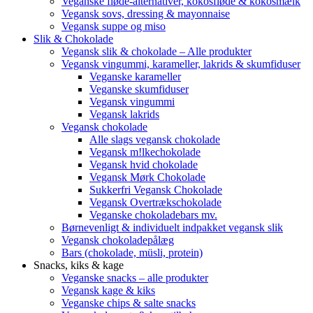
Veganske fløde-alternativer, kokosfløde & kokosmælk
Vegansk sovs, dressing & mayonnaise
Vegansk suppe og miso
Slik & Chokolade
Vegansk slik & chokolade – Alle produkter
Vegansk vingummi, karameller, lakrids & skumfiduser
Veganske karameller
Veganske skumfiduser
Vegansk vingummi
Vegansk lakrids
Vegansk chokolade
Alle slags vegansk chokolade
Vegansk m!lkechokolade
Vegansk hvid chokolade
Vegansk Mørk Chokolade
Sukkerfri Vegansk Chokolade
Vegansk Overtrækschokolade
Veganske chokoladebars mv.
Børnevenligt & individuelt indpakket vegansk slik
Vegansk chokoladepålæg
Bars (chokolade, müsli, protein)
Snacks, kiks & kage
Veganske snacks – alle produkter
Vegansk kage & kiks
Veganske chips & salte snacks