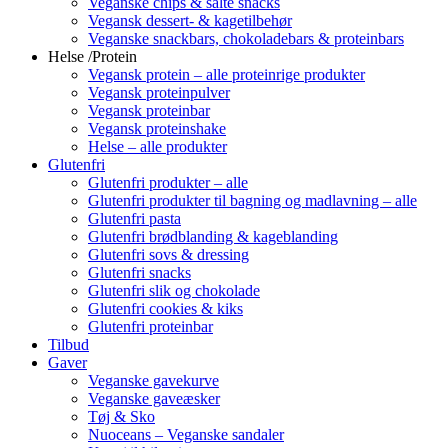
Veganske chips & salte snacks
Vegansk dessert- & kagetilbehør
Veganske snackbars, chokoladebars & proteinbars
Helse /Protein
Vegansk protein – alle proteinrige produkter
Vegansk proteinpulver
Vegansk proteinbar
Vegansk proteinshake
Helse – alle produkter
Glutenfri
Glutenfri produkter – alle
Glutenfri produkter til bagning og madlavning – alle
Glutenfri pasta
Glutenfri brødblanding & kageblanding
Glutenfri sovs & dressing
Glutenfri snacks
Glutenfri slik og chokolade
Glutenfri cookies & kiks
Glutenfri proteinbar
Tilbud
Gaver
Veganske gavekurve
Veganske gaveæsker
Tøj & Sko
Nuoceans – Veganske sandaler