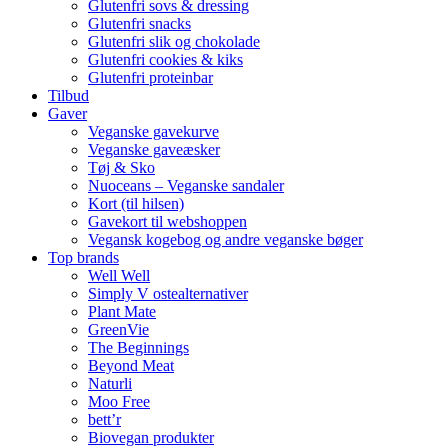
Glutenfri sovs & dressing
Glutenfri snacks
Glutenfri slik og chokolade
Glutenfri cookies & kiks
Glutenfri proteinbar
Tilbud
Gaver
Veganske gavekurve
Veganske gaveæsker
Tøj & Sko
Nuoceans – Veganske sandaler
Kort (til hilsen)
Gavekort til webshoppen
Vegansk kogebog og andre veganske bøger
Top brands
Well Well
Simply V ostealternativer
Plant Mate
GreenVie
The Beginnings
Beyond Meat
Naturli
Moo Free
bett’r
Biovegan produkter