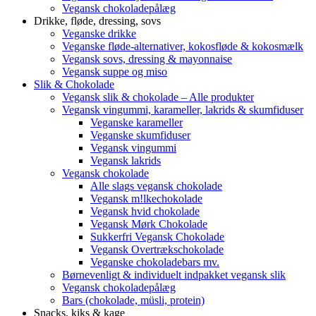
Vegansk chokoladepålæg
Drikke, fløde, dressing, sovs
Veganske drikke
Veganske fløde-alternativer, kokosfløde & kokosmælk
Vegansk sovs, dressing & mayonnaise
Vegansk suppe og miso
Slik & Chokolade
Vegansk slik & chokolade – Alle produkter
Vegansk vingummi, karameller, lakrids & skumfiduser
Veganske karameller
Veganske skumfiduser
Vegansk vingummi
Vegansk lakrids
Vegansk chokolade
Alle slags vegansk chokolade
Vegansk m!lkechokolade
Vegansk hvid chokolade
Vegansk Mørk Chokolade
Sukkerfri Vegansk Chokolade
Vegansk Overtrækschokolade
Veganske chokoladebars mv.
Børnevenligt & individuelt indpakket vegansk slik
Vegansk chokoladepålæg
Bars (chokolade, müsli, protein)
Snacks, kiks & kage