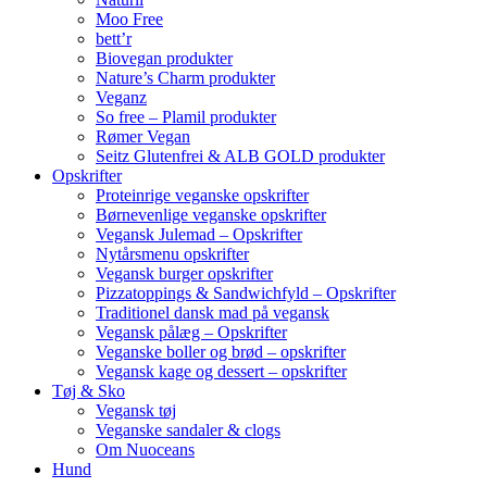
Moo Free
bett’r
Biovegan produkter
Nature’s Charm produkter
Veganz
So free – Plamil produkter
Rømer Vegan
Seitz Glutenfrei & ALB GOLD produkter
Opskrifter
Proteinrige veganske opskrifter
Børnevenlige veganske opskrifter
Vegansk Julemad – Opskrifter
Nytårsmenu opskrifter
Vegansk burger opskrifter
Pizzatoppings & Sandwichfyld – Opskrifter
Traditionel dansk mad på vegansk
Vegansk pålæg – Opskrifter
Veganske boller og brød – opskrifter
Vegansk kage og dessert – opskrifter
Tøj & Sko
Vegansk tøj
Veganske sandaler & clogs
Om Nuoceans
Hund