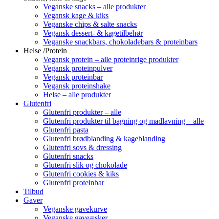
Veganske snacks – alle produkter
Vegansk kage & kiks
Veganske chips & salte snacks
Vegansk dessert- & kagetilbehør
Veganske snackbars, chokoladebars & proteinbars
Helse /Protein
Vegansk protein – alle proteinrige produkter
Vegansk proteinpulver
Vegansk proteinbar
Vegansk proteinshake
Helse – alle produkter
Glutenfri
Glutenfri produkter – alle
Glutenfri produkter til bagning og madlavning – alle
Glutenfri pasta
Glutenfri brødblanding & kageblanding
Glutenfri sovs & dressing
Glutenfri snacks
Glutenfri slik og chokolade
Glutenfri cookies & kiks
Glutenfri proteinbar
Tilbud
Gaver
Veganske gavekurve
Veganske gaveæsker