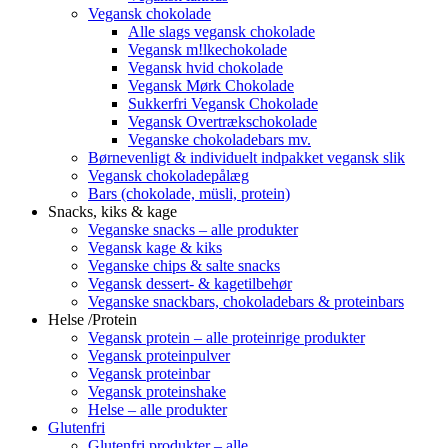
Vegansk chokolade
Alle slags vegansk chokolade
Vegansk m!lkechokolade
Vegansk hvid chokolade
Vegansk Mørk Chokolade
Sukkerfri Vegansk Chokolade
Vegansk Overtrækschokolade
Veganske chokoladebars mv.
Børnevenligt & individuelt indpakket vegansk slik
Vegansk chokoladepålæg
Bars (chokolade, müsli, protein)
Snacks, kiks & kage
Veganske snacks – alle produkter
Vegansk kage & kiks
Veganske chips & salte snacks
Vegansk dessert- & kagetilbehør
Veganske snackbars, chokoladebars & proteinbars
Helse /Protein
Vegansk protein – alle proteinrige produkter
Vegansk proteinpulver
Vegansk proteinbar
Vegansk proteinshake
Helse – alle produkter
Glutenfri
Glutenfri produkter – alle