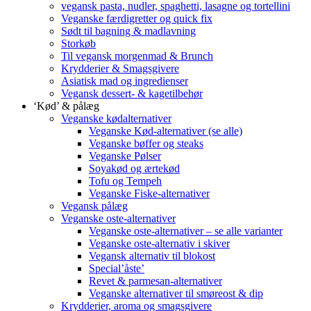
vegansk pasta, nudler, spaghetti, lasagne og tortellini
Veganske færdigretter og quick fix
Sødt til bagning & madlavning
Storkøb
Til vegansk morgenmad & Brunch
Krydderier & Smagsgivere
Asiatisk mad og ingredienser
Vegansk dessert- & kagetilbehør
‘Kød’ & pålæg
Veganske kødalternativer
Veganske Kød-alternativer (se alle)
Veganske bøffer og steaks
Veganske Pølser
Soyakød og ærtekød
Tofu og Tempeh
Veganske Fiske-alternativer
Vegansk pålæg
Veganske oste-alternativer
Veganske oste-alternativer – se alle varianter
Veganske oste-alternativ i skiver
Vegansk alternativ til blokost
Special’åste’
Revet & parmesan-alternativer
Veganske alternativer til smøreost & dip
Krydderier, aroma og smagsgivere