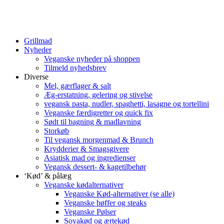
Grillmad
Nyheder
Veganske nyheder på shoppen
Tilmeld nyhedsbrev
Diverse
Mel, gærflager & salt
Æg-erstatning, gelering og stivelse
vegansk pasta, nudler, spaghetti, lasagne og tortellini
Veganske færdigretter og quick fix
Sødt til bagning & madlavning
Storkøb
Til vegansk morgenmad & Brunch
Krydderier & Smagsgivere
Asiatisk mad og ingredienser
Vegansk dessert- & kagetilbehør
‘Kød’ & pålæg
Veganske kødalternativer
Veganske Kød-alternativer (se alle)
Veganske bøffer og steaks
Veganske Pølser
Soyakød og ærtekød