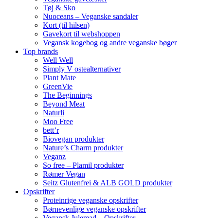
Tøj & Sko
Nuoceans – Veganske sandaler
Kort (til hilsen)
Gavekort til webshoppen
Vegansk kogebog og andre veganske bøger
Top brands
Well Well
Simply V ostealternativer
Plant Mate
GreenVie
The Beginnings
Beyond Meat
Naturli
Moo Free
bett’r
Biovegan produkter
Nature’s Charm produkter
Veganz
So free – Plamil produkter
Rømer Vegan
Seitz Glutenfrei & ALB GOLD produkter
Opskrifter
Proteinrige veganske opskrifter
Børnevenlige veganske opskrifter
Vegansk Julemad – Opskrifter