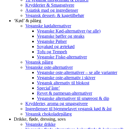
Krydderier & Smagsgivere
Asiatisk mad og ingredienser
Vegansk dessert- & kagetilbehør
‘Kød’ & pålæg
Veganske kødalternativer
Veganske Kød-alternativer (se alle)
Veganske bøffer og steaks
Veganske Pølser
Soyakød og ærtekød
Tofu og Tempeh
Veganske Fiske-alternativer
Vegansk pålæg
Veganske oste-alternativer
Veganske oste-alternativer – se alle varianter
Veganske oste-alternativ i skiver
Vegansk alternativ til blokost
Special’åste’
Revet & parmesan-alternativer
Veganske alternativer til smøreost & dip
Krydderier, aroma og smagsgivere
Ingredienser til hjemmelavet vegansk kød & åst
Vegansk chokoladepålæg
Drikke, fløde, dressing, sovs
Veganske drikke