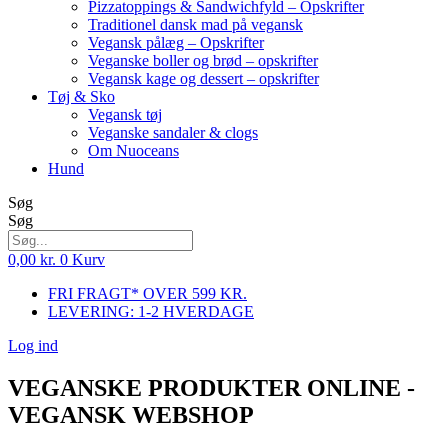
Pizzatoppings & Sandwichfyld – Opskrifter
Traditionel dansk mad på vegansk
Vegansk pålæg – Opskrifter
Veganske boller og brød – opskrifter
Vegansk kage og dessert – opskrifter
Tøj & Sko
Vegansk tøj
Veganske sandaler & clogs
Om Nuoceans
Hund
Søg
Søg
0,00
kr.
0
Kurv
FRI FRAGT* OVER 599 KR.
LEVERING: 1-2 HVERDAGE
Log ind
VEGANSKE PRODUKTER ONLINE -
VEGANSK WEBSHOP