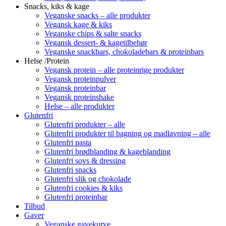
Snacks, kiks & kage
Veganske snacks – alle produkter
Vegansk kage & kiks
Veganske chips & salte snacks
Vegansk dessert- & kagetilbehør
Veganske snackbars, chokoladebars & proteinbars
Helse /Protein
Vegansk protein – alle proteinrige produkter
Vegansk proteinpulver
Vegansk proteinbar
Vegansk proteinshake
Helse – alle produkter
Glutenfri
Glutenfri produkter – alle
Glutenfri produkter til bagning og madlavning – alle
Glutenfri pasta
Glutenfri brødblanding & kageblanding
Glutenfri sovs & dressing
Glutenfri snacks
Glutenfri slik og chokolade
Glutenfri cookies & kiks
Glutenfri proteinbar
Tilbud
Gaver
Veganske gavekurve