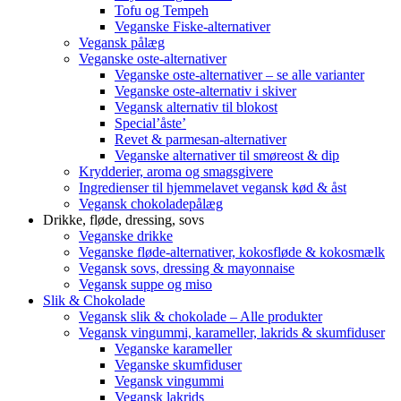
Tofu og Tempeh
Veganske Fiske-alternativer
Vegansk pålæg
Veganske oste-alternativer
Veganske oste-alternativer – se alle varianter
Veganske oste-alternativ i skiver
Vegansk alternativ til blokost
Special’åste’
Revet & parmesan-alternativer
Veganske alternativer til smøreost & dip
Krydderier, aroma og smagsgivere
Ingredienser til hjemmelavet vegansk kød & åst
Vegansk chokoladepålæg
Drikke, fløde, dressing, sovs
Veganske drikke
Veganske fløde-alternativer, kokosfløde & kokosmælk
Vegansk sovs, dressing & mayonnaise
Vegansk suppe og miso
Slik & Chokolade
Vegansk slik & chokolade – Alle produkter
Vegansk vingummi, karameller, lakrids & skumfiduser
Veganske karameller
Veganske skumfiduser
Vegansk vingummi
Vegansk lakrids