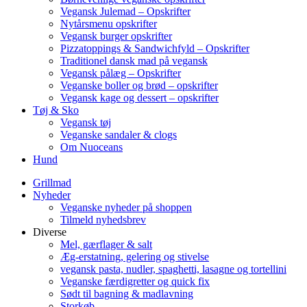
Vegansk Julemad – Opskrifter
Nytårsmenu opskrifter
Vegansk burger opskrifter
Pizzatoppings & Sandwichfyld – Opskrifter
Traditionel dansk mad på vegansk
Vegansk pålæg – Opskrifter
Veganske boller og brød – opskrifter
Vegansk kage og dessert – opskrifter
Tøj & Sko
Vegansk tøj
Veganske sandaler & clogs
Om Nuoceans
Hund
Grillmad
Nyheder
Veganske nyheder på shoppen
Tilmeld nyhedsbrev
Diverse
Mel, gærflager & salt
Æg-erstatning, gelering og stivelse
vegansk pasta, nudler, spaghetti, lasagne og tortellini
Veganske færdigretter og quick fix
Sødt til bagning & madlavning
Storkøb