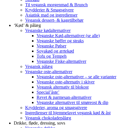
Til vegansk morgenmad & Brunch
Krydderier & Smagsgivere
Asiatisk mad og ingredienser
Vegansk dessert- & kagetilbehør
‘Kød’ & pålæg
Veganske kødalternativer
Veganske Kød-alternativer (se alle)
Veganske bøffer og steaks
Veganske Pølser
Soyakød og ærtekød
Tofu og Tempeh
Veganske Fiske-alternativer
Vegansk pålæg
Veganske oste-alternativer
Veganske oste-alternativer – se alle varianter
Veganske oste-alternativ i skiver
Vegansk alternativ til blokost
Special’åste’
Revet & parmesan-alternativer
Veganske alternativer til smøreost & dip
Krydderier, aroma og smagsgivere
Ingredienser til hjemmelavet vegansk kød & åst
Vegansk chokoladepålæg
Drikke, fløde, dressing, sovs