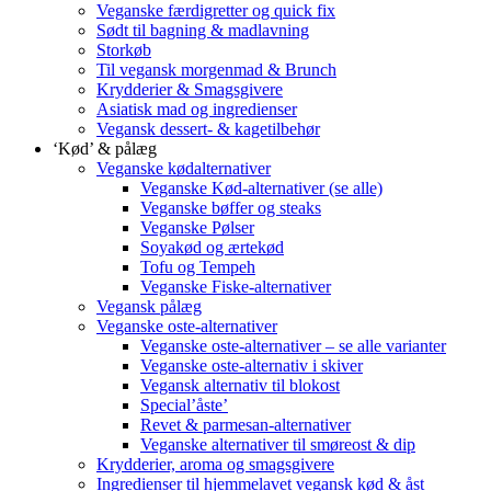
Veganske færdigretter og quick fix
Sødt til bagning & madlavning
Storkøb
Til vegansk morgenmad & Brunch
Krydderier & Smagsgivere
Asiatisk mad og ingredienser
Vegansk dessert- & kagetilbehør
‘Kød’ & pålæg
Veganske kødalternativer
Veganske Kød-alternativer (se alle)
Veganske bøffer og steaks
Veganske Pølser
Soyakød og ærtekød
Tofu og Tempeh
Veganske Fiske-alternativer
Vegansk pålæg
Veganske oste-alternativer
Veganske oste-alternativer – se alle varianter
Veganske oste-alternativ i skiver
Vegansk alternativ til blokost
Special’åste’
Revet & parmesan-alternativer
Veganske alternativer til smøreost & dip
Krydderier, aroma og smagsgivere
Ingredienser til hjemmelavet vegansk kød & åst