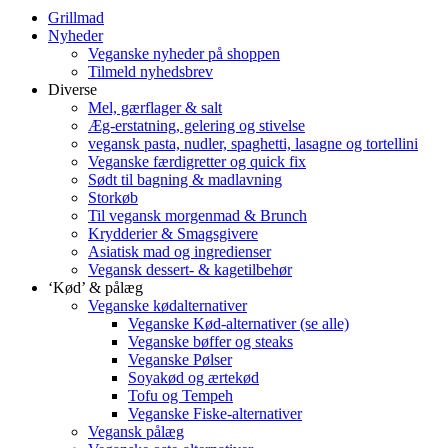
Grillmad
Nyheder
Veganske nyheder på shoppen
Tilmeld nyhedsbrev
Diverse
Mel, gærflager & salt
Æg-erstatning, gelering og stivelse
vegansk pasta, nudler, spaghetti, lasagne og tortellini
Veganske færdigretter og quick fix
Sødt til bagning & madlavning
Storkøb
Til vegansk morgenmad & Brunch
Krydderier & Smagsgivere
Asiatisk mad og ingredienser
Vegansk dessert- & kagetilbehør
‘Kød’ & pålæg
Veganske kødalternativer
Veganske Kød-alternativer (se alle)
Veganske bøffer og steaks
Veganske Pølser
Soyakød og ærtekød
Tofu og Tempeh
Veganske Fiske-alternativer
Vegansk pålæg