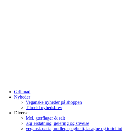
Grillmad
Nyheder
Veganske nyheder på shoppen
Tilmeld nyhedsbrev
Diverse
Mel, gærflager & salt
Æg-erstatning, gelering og stivelse
vegansk pasta, nudler, spaghetti, lasagne og tortellini