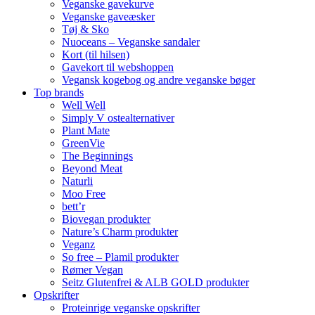
Veganske gavekurve
Veganske gaveæsker
Tøj & Sko
Nuoceans – Veganske sandaler
Kort (til hilsen)
Gavekort til webshoppen
Vegansk kogebog og andre veganske bøger
Top brands
Well Well
Simply V ostealternativer
Plant Mate
GreenVie
The Beginnings
Beyond Meat
Naturli
Moo Free
bett’r
Biovegan produkter
Nature’s Charm produkter
Veganz
So free – Plamil produkter
Rømer Vegan
Seitz Glutenfrei & ALB GOLD produkter
Opskrifter
Proteinrige veganske opskrifter