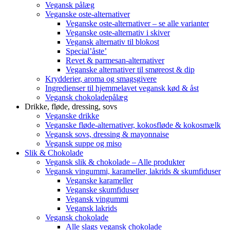
Vegansk pålæg
Veganske oste-alternativer
Veganske oste-alternativer – se alle varianter
Veganske oste-alternativ i skiver
Vegansk alternativ til blokost
Special’åste’
Revet & parmesan-alternativer
Veganske alternativer til smøreost & dip
Krydderier, aroma og smagsgivere
Ingredienser til hjemmelavet vegansk kød & åst
Vegansk chokoladepålæg
Drikke, fløde, dressing, sovs
Veganske drikke
Veganske fløde-alternativer, kokosfløde & kokosmælk
Vegansk sovs, dressing & mayonnaise
Vegansk suppe og miso
Slik & Chokolade
Vegansk slik & chokolade – Alle produkter
Vegansk vingummi, karameller, lakrids & skumfiduser
Veganske karameller
Veganske skumfiduser
Vegansk vingummi
Vegansk lakrids
Vegansk chokolade
Alle slags vegansk chokolade