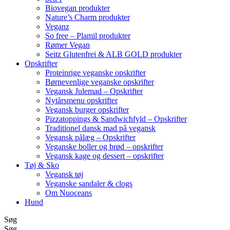
Biovegan produkter
Nature’s Charm produkter
Veganz
So free – Plamil produkter
Rømer Vegan
Seitz Glutenfrei & ALB GOLD produkter
Opskrifter
Proteinrige veganske opskrifter
Børnevenlige veganske opskrifter
Vegansk Julemad – Opskrifter
Nytårsmenu opskrifter
Vegansk burger opskrifter
Pizzatoppings & Sandwichfyld – Opskrifter
Traditionel dansk mad på vegansk
Vegansk pålæg – Opskrifter
Veganske boller og brød – opskrifter
Vegansk kage og dessert – opskrifter
Tøj & Sko
Vegansk tøj
Veganske sandaler & clogs
Om Nuoceans
Hund
Søg
Søg