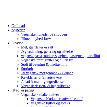
Grillmad
Nyheder
Veganske nyheder på shoppen
Tilmeld nyhedsbrev
Diverse
Mel, gærflager & salt
Æg-erstatning, gelering og stivelse
vegansk pasta, nudler, spaghetti, lasagne og tortellini
Veganske færdigretter og quick fix
Sødt til bagning & madlavning
Storkøb
Til vegansk morgenmad & Brunch
Krydderier & Smagsgivere
Asiatisk mad og ingredienser
Vegansk dessert- & kagetilbehør
‘Kød’ & pålæg
Veganske kødalternativer
Veganske Kød-alternativer (se alle)
Veganske bøffer og steaks