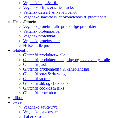
Vegansk kage & kiks
Veganske chips & salte snacks
Vegansk dessert- & kagetilbehør
Veganske snackbars, chokoladebars & proteinbars
Helse /Protein
Vegansk protein – alle proteinrige produkter
Vegansk proteinpulver
Vegansk proteinbar
Vegansk proteinshake
Helse – alle produkter
Glutenfri
Glutenfri produkter – alle
Glutenfri produkter til bagning og madlavning – alle
Glutenfri pasta
Glutenfri brødblanding & kageblanding
Glutenfri sovs & dressing
Glutenfri snacks
Glutenfri slik og chokolade
Glutenfri cookies & kiks
Glutenfri proteinbar
Tilbud
Gaver
Veganske gavekurve
Veganske gaveæsker
Tøj & Sko