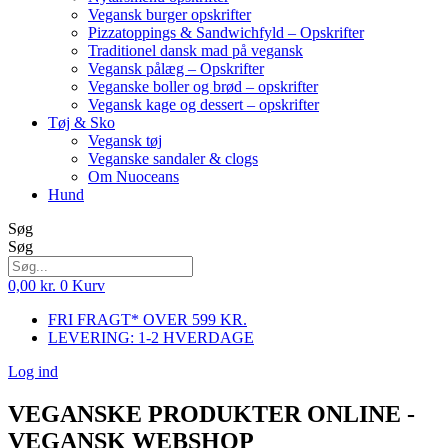
Vegansk burger opskrifter
Pizzatoppings & Sandwichfyld – Opskrifter
Traditionel dansk mad på vegansk
Vegansk pålæg – Opskrifter
Veganske boller og brød – opskrifter
Vegansk kage og dessert – opskrifter
Tøj & Sko
Vegansk tøj
Veganske sandaler & clogs
Om Nuoceans
Hund
Søg
Søg
0,00
kr.
0
Kurv
FRI FRAGT* OVER 599 KR.
LEVERING: 1-2 HVERDAGE
Log ind
VEGANSKE PRODUKTER ONLINE -
VEGANSK WEBSHOP