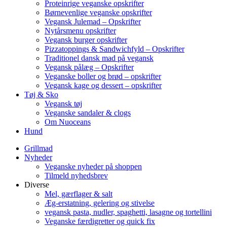
Proteinrige veganske opskrifter
Børnevenlige veganske opskrifter
Vegansk Julemad – Opskrifter
Nytårsmenu opskrifter
Vegansk burger opskrifter
Pizzatoppings & Sandwichfyld – Opskrifter
Traditionel dansk mad på vegansk
Vegansk pålæg – Opskrifter
Veganske boller og brød – opskrifter
Vegansk kage og dessert – opskrifter
Tøj & Sko
Vegansk tøj
Veganske sandaler & clogs
Om Nuoceans
Hund
Grillmad
Nyheder
Veganske nyheder på shoppen
Tilmeld nyhedsbrev
Diverse
Mel, gærflager & salt
Æg-erstatning, gelering og stivelse
vegansk pasta, nudler, spaghetti, lasagne og tortellini
Veganske færdigretter og quick fix