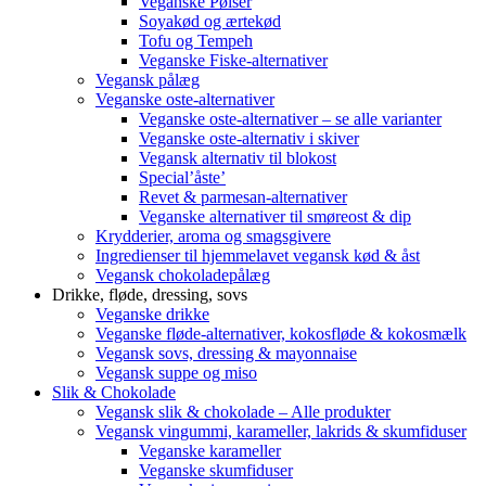
Veganske Pølser
Soyakød og ærtekød
Tofu og Tempeh
Veganske Fiske-alternativer
Vegansk pålæg
Veganske oste-alternativer
Veganske oste-alternativer – se alle varianter
Veganske oste-alternativ i skiver
Vegansk alternativ til blokost
Special’åste’
Revet & parmesan-alternativer
Veganske alternativer til smøreost & dip
Krydderier, aroma og smagsgivere
Ingredienser til hjemmelavet vegansk kød & åst
Vegansk chokoladepålæg
Drikke, fløde, dressing, sovs
Veganske drikke
Veganske fløde-alternativer, kokosfløde & kokosmælk
Vegansk sovs, dressing & mayonnaise
Vegansk suppe og miso
Slik & Chokolade
Vegansk slik & chokolade – Alle produkter
Vegansk vingummi, karameller, lakrids & skumfiduser
Veganske karameller
Veganske skumfiduser