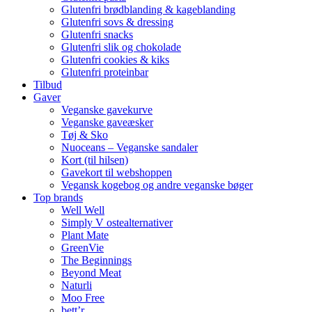
Glutenfri brødblanding & kageblanding
Glutenfri sovs & dressing
Glutenfri snacks
Glutenfri slik og chokolade
Glutenfri cookies & kiks
Glutenfri proteinbar
Tilbud
Gaver
Veganske gavekurve
Veganske gaveæsker
Tøj & Sko
Nuoceans – Veganske sandaler
Kort (til hilsen)
Gavekort til webshoppen
Vegansk kogebog og andre veganske bøger
Top brands
Well Well
Simply V ostealternativer
Plant Mate
GreenVie
The Beginnings
Beyond Meat
Naturli
Moo Free
bett’r