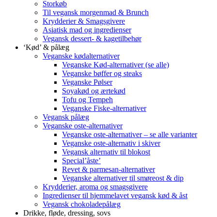
Storkøb
Til vegansk morgenmad & Brunch
Krydderier & Smagsgivere
Asiatisk mad og ingredienser
Vegansk dessert- & kagetilbehør
‘Kød’ & pålæg
Veganske kødalternativer
Veganske Kød-alternativer (se alle)
Veganske bøffer og steaks
Veganske Pølser
Soyakød og ærtekød
Tofu og Tempeh
Veganske Fiske-alternativer
Vegansk pålæg
Veganske oste-alternativer
Veganske oste-alternativer – se alle varianter
Veganske oste-alternativ i skiver
Vegansk alternativ til blokost
Special’åste’
Revet & parmesan-alternativer
Veganske alternativer til smøreost & dip
Krydderier, aroma og smagsgivere
Ingredienser til hjemmelavet vegansk kød & åst
Vegansk chokoladepålæg
Drikke, fløde, dressing, sovs