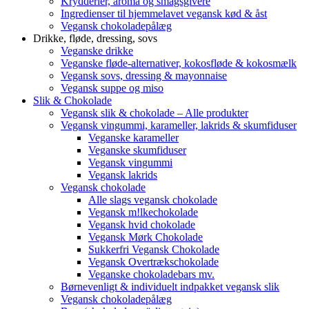
Krydderier, aroma og smagsgivere
Ingredienser til hjemmelavet vegansk kød & åst
Vegansk chokoladepålæg
Drikke, fløde, dressing, sovs
Veganske drikke
Veganske fløde-alternativer, kokosfløde & kokosmælk
Vegansk sovs, dressing & mayonnaise
Vegansk suppe og miso
Slik & Chokolade
Vegansk slik & chokolade – Alle produkter
Vegansk vingummi, karameller, lakrids & skumfiduser
Veganske karameller
Veganske skumfiduser
Vegansk vingummi
Vegansk lakrids
Vegansk chokolade
Alle slags vegansk chokolade
Vegansk m!lkechokolade
Vegansk hvid chokolade
Vegansk Mørk Chokolade
Sukkerfri Vegansk Chokolade
Vegansk Overtrækschokolade
Veganske chokoladebars mv.
Børnevenligt & individuelt indpakket vegansk slik
Vegansk chokoladepålæg