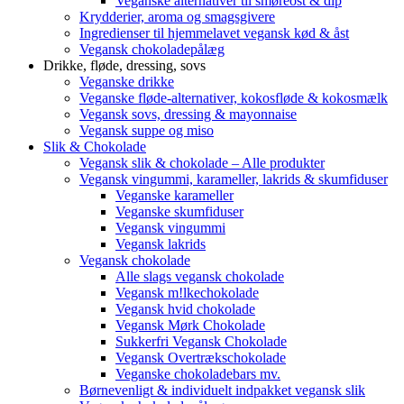
Veganske alternativer til smøreost & dip
Krydderier, aroma og smagsgivere
Ingredienser til hjemmelavet vegansk kød & åst
Vegansk chokoladepålæg
Drikke, fløde, dressing, sovs
Veganske drikke
Veganske fløde-alternativer, kokosfløde & kokosmælk
Vegansk sovs, dressing & mayonnaise
Vegansk suppe og miso
Slik & Chokolade
Vegansk slik & chokolade – Alle produkter
Vegansk vingummi, karameller, lakrids & skumfiduser
Veganske karameller
Veganske skumfiduser
Vegansk vingummi
Vegansk lakrids
Vegansk chokolade
Alle slags vegansk chokolade
Vegansk m!lkechokolade
Vegansk hvid chokolade
Vegansk Mørk Chokolade
Sukkerfri Vegansk Chokolade
Vegansk Overtrækschokolade
Veganske chokoladebars mv.
Børnevenligt & individuelt indpakket vegansk slik