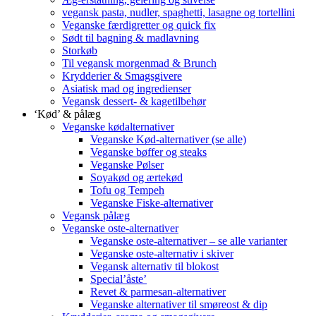
vegansk pasta, nudler, spaghetti, lasagne og tortellini
Veganske færdigretter og quick fix
Sødt til bagning & madlavning
Storkøb
Til vegansk morgenmad & Brunch
Krydderier & Smagsgivere
Asiatisk mad og ingredienser
Vegansk dessert- & kagetilbehør
‘Kød’ & pålæg
Veganske kødalternativer
Veganske Kød-alternativer (se alle)
Veganske bøffer og steaks
Veganske Pølser
Soyakød og ærtekød
Tofu og Tempeh
Veganske Fiske-alternativer
Vegansk pålæg
Veganske oste-alternativer
Veganske oste-alternativer – se alle varianter
Veganske oste-alternativ i skiver
Vegansk alternativ til blokost
Special’åste’
Revet & parmesan-alternativer
Veganske alternativer til smøreost & dip