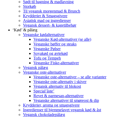
Sødt til bagning & madlavning
Storkøb
Til vegansk morgenmad & Brunch
Krydderier & Smagsgivere
Asiatisk mad og ingredienser
Vegansk dessert- & kagetilbehør
‘Kød’ & pålæg
Veganske kødalternativer
Veganske Kød-alternativer (se alle)
Veganske bøffer og steaks
Veganske Pølser
Soyakød og ærtekød
Tofu og Tempeh
Veganske Fiske-alternativer
Vegansk pålæg
Veganske oste-alternativer
Veganske oste-alternativer – se alle varianter
Veganske oste-alternativ i skiver
Vegansk alternativ til blokost
Special’åste’
Revet & parmesan-alternativer
Veganske alternativer til smøreost & dip
Krydderier, aroma og smagsgivere
Ingredienser til hjemmelavet vegansk kød & åst
Vegansk chokoladepålæg