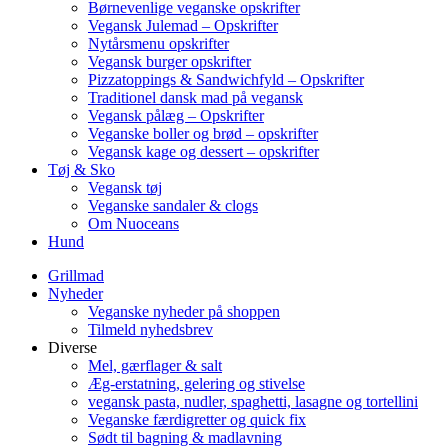
Børnevenlige veganske opskrifter
Vegansk Julemad – Opskrifter
Nytårsmenu opskrifter
Vegansk burger opskrifter
Pizzatoppings & Sandwichfyld – Opskrifter
Traditionel dansk mad på vegansk
Vegansk pålæg – Opskrifter
Veganske boller og brød – opskrifter
Vegansk kage og dessert – opskrifter
Tøj & Sko
Vegansk tøj
Veganske sandaler & clogs
Om Nuoceans
Hund
Grillmad
Nyheder
Veganske nyheder på shoppen
Tilmeld nyhedsbrev
Diverse
Mel, gærflager & salt
Æg-erstatning, gelering og stivelse
vegansk pasta, nudler, spaghetti, lasagne og tortellini
Veganske færdigretter og quick fix
Sødt til bagning & madlavning