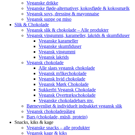
Veganske drikke
Veganske fløde-alternativer, kokosfløde & kokosmælk
Vegansk sovs, dressing & mayonnaise
Vegansk suppe og miso
Slik & Chokolade
Vegansk slik & chokolade – Alle produkter
Vegansk vingummi, karameller, lakrids & skumfiduser
Veganske karameller
Veganske skumfiduser
Vegansk vingummi
Vegansk lakrids
Vegansk chokolade
Alle slags vegansk chokolade
Vegansk m!lkechokolade
Vegansk hvid chokolade
Vegansk Mørk Chokolade
Sukkerfri Vegansk Chokolade
Vegansk Overtrækschokolade
Veganske chokoladebars mv.
Børnevenligt & individuelt indpakket vegansk slik
Vegansk chokoladepålæg
Bars (chokolade, müsli, protein)
Snacks, kiks & kage
Veganske snacks – alle produkter
Vegansk kage & kiks