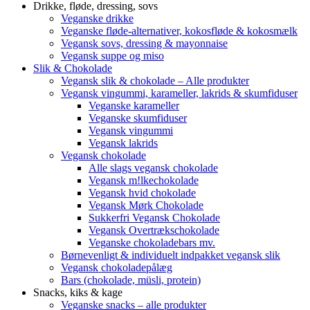
Drikke, fløde, dressing, sovs
Veganske drikke
Veganske fløde-alternativer, kokosfløde & kokosmælk
Vegansk sovs, dressing & mayonnaise
Vegansk suppe og miso
Slik & Chokolade
Vegansk slik & chokolade – Alle produkter
Vegansk vingummi, karameller, lakrids & skumfiduser
Veganske karameller
Veganske skumfiduser
Vegansk vingummi
Vegansk lakrids
Vegansk chokolade
Alle slags vegansk chokolade
Vegansk m!lkechokolade
Vegansk hvid chokolade
Vegansk Mørk Chokolade
Sukkerfri Vegansk Chokolade
Vegansk Overtrækschokolade
Veganske chokoladebars mv.
Børnevenligt & individuelt indpakket vegansk slik
Vegansk chokoladepålæg
Bars (chokolade, müsli, protein)
Snacks, kiks & kage
Veganske snacks – alle produkter