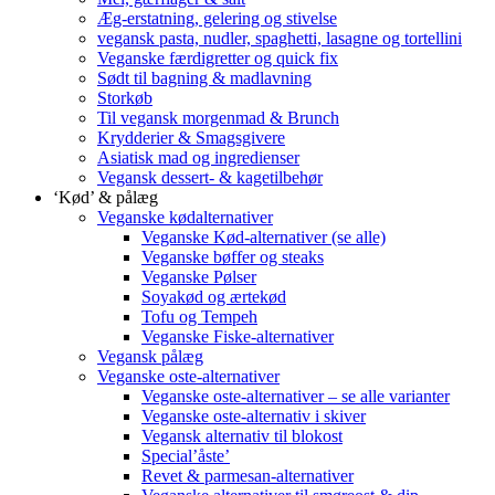
Æg-erstatning, gelering og stivelse
vegansk pasta, nudler, spaghetti, lasagne og tortellini
Veganske færdigretter og quick fix
Sødt til bagning & madlavning
Storkøb
Til vegansk morgenmad & Brunch
Krydderier & Smagsgivere
Asiatisk mad og ingredienser
Vegansk dessert- & kagetilbehør
‘Kød’ & pålæg
Veganske kødalternativer
Veganske Kød-alternativer (se alle)
Veganske bøffer og steaks
Veganske Pølser
Soyakød og ærtekød
Tofu og Tempeh
Veganske Fiske-alternativer
Vegansk pålæg
Veganske oste-alternativer
Veganske oste-alternativer – se alle varianter
Veganske oste-alternativ i skiver
Vegansk alternativ til blokost
Special’åste’
Revet & parmesan-alternativer