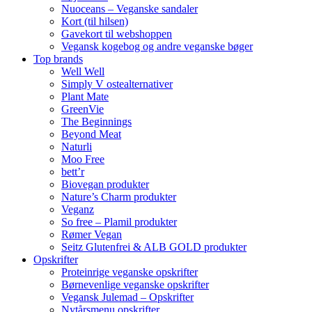
Nuoceans – Veganske sandaler
Kort (til hilsen)
Gavekort til webshoppen
Vegansk kogebog og andre veganske bøger
Top brands
Well Well
Simply V ostealternativer
Plant Mate
GreenVie
The Beginnings
Beyond Meat
Naturli
Moo Free
bett’r
Biovegan produkter
Nature’s Charm produkter
Veganz
So free – Plamil produkter
Rømer Vegan
Seitz Glutenfrei & ALB GOLD produkter
Opskrifter
Proteinrige veganske opskrifter
Børnevenlige veganske opskrifter
Vegansk Julemad – Opskrifter
Nytårsmenu opskrifter