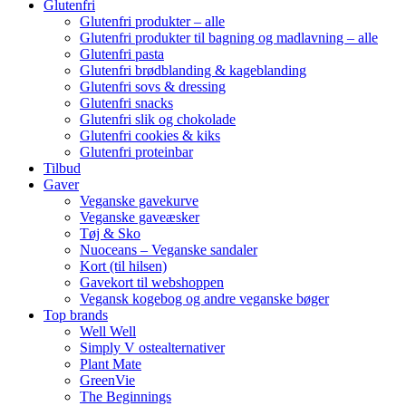
Glutenfri
Glutenfri produkter – alle
Glutenfri produkter til bagning og madlavning – alle
Glutenfri pasta
Glutenfri brødblanding & kageblanding
Glutenfri sovs & dressing
Glutenfri snacks
Glutenfri slik og chokolade
Glutenfri cookies & kiks
Glutenfri proteinbar
Tilbud
Gaver
Veganske gavekurve
Veganske gaveæsker
Tøj & Sko
Nuoceans – Veganske sandaler
Kort (til hilsen)
Gavekort til webshoppen
Vegansk kogebog og andre veganske bøger
Top brands
Well Well
Simply V ostealternativer
Plant Mate
GreenVie
The Beginnings