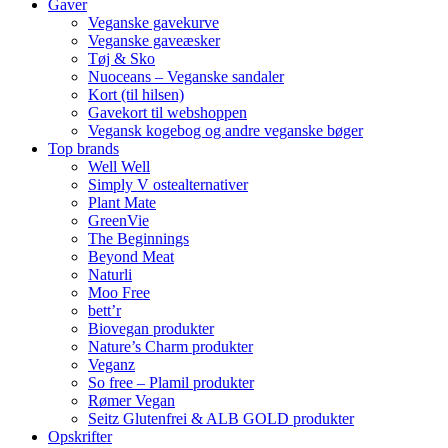
Gaver
Veganske gavekurve
Veganske gaveæsker
Tøj & Sko
Nuoceans – Veganske sandaler
Kort (til hilsen)
Gavekort til webshoppen
Vegansk kogebog og andre veganske bøger
Top brands
Well Well
Simply V ostealternativer
Plant Mate
GreenVie
The Beginnings
Beyond Meat
Naturli
Moo Free
bett’r
Biovegan produkter
Nature’s Charm produkter
Veganz
So free – Plamil produkter
Rømer Vegan
Seitz Glutenfrei & ALB GOLD produkter
Opskrifter