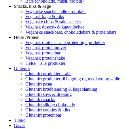
Bars (chokolade, müsli, protein)
Snacks, kiks & kage
Veganske snacks – alle produkter
Vegansk kage & kiks
Veganske chips & salte snacks
Vegansk dessert- & kagetilbehør
Veganske snackbars, chokoladebars & proteinbars
Helse /Protein
Vegansk protein – alle proteinrige produkter
Vegansk proteinpulver
Vegansk proteinbar
Vegansk proteinshake
Helse – alle produkter
Glutenfri
Glutenfri produkter – alle
Glutenfri produkter til bagning og madlavning – alle
Glutenfri pasta
Glutenfri brødblanding & kageblanding
Glutenfri sovs & dressing
Glutenfri snacks
Glutenfri slik og chokolade
Glutenfri cookies & kiks
Glutenfri proteinbar
Tilbud
Gaver