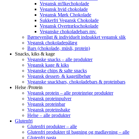
Vegansk m!lkechokolade
Vegansk hvid chokolade
Vegansk Mørk Chokolade
Sukkerfri Vegansk Chokolade
Vegansk Overtrækschokolade
Veganske chokoladebars mv.
Børnevenligt & individuelt indpakket vegansk slik
Vegansk chokoladepålæg
Bars (chokolade, müsli, protein)
Snacks, kiks & kage
Veganske snacks – alle produkter
Vegansk kage & kiks
Veganske chips & salte snacks
Vegansk dessert- & kagetilbehør
Veganske snackbars, chokoladebars & proteinbars
Helse /Protein
Vegansk protein – alle proteinrige produkter
Vegansk proteinpulver
Vegansk proteinbar
Vegansk proteinshake
Helse – alle produkter
Glutenfri
Glutenfri produkter – alle
Glutenfri produkter til bagning og madlavning – alle
Glutenfri pasta