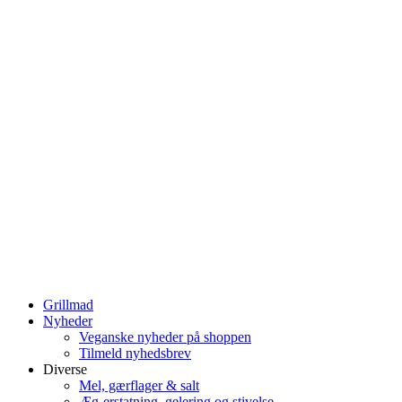
Grillmad
Nyheder
Veganske nyheder på shoppen
Tilmeld nyhedsbrev
Diverse
Mel, gærflager & salt
Æg-erstatning, gelering og stivelse