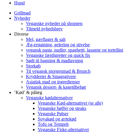
Hund
Grillmad
Nyheder
Veganske nyheder på shoppen
Tilmeld nyhedsbrev
Diverse
Mel, gærflager & salt
Æg-erstatning, gelering og stivelse
vegansk pasta, nudler, spaghetti, lasagne og tortellini
Veganske færdigretter og quick fix
Sødt til bagning & madlavning
Storkøb
Til vegansk morgenmad & Brunch
Krydderier & Smagsgivere
Asiatisk mad og ingredienser
Vegansk dessert- & kagetilbehør
‘Kød’ & pålæg
Veganske kødalternativer
Veganske Kød-alternativer (se alle)
Veganske bøffer og steaks
Veganske Pølser
Soyakød og ærtekød
Tofu og Tempeh
Veganske Fiske-alternativer