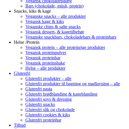
Vegansk chokoladepålæg
Bars (chokolade, müsli, protein)
Snacks, kiks & kage
Veganske snacks – alle produkter
Vegansk kage & kiks
Veganske chips & salte snacks
Vegansk dessert- & kagetilbehør
Veganske snackbars, chokoladebars & proteinbars
Helse /Protein
Vegansk protein – alle proteinrige produkter
Vegansk proteinpulver
Vegansk proteinbar
Vegansk proteinshake
Helse – alle produkter
Glutenfri
Glutenfri produkter – alle
Glutenfri produkter til bagning og madlavning – alle
Glutenfri pasta
Glutenfri brødblanding & kageblanding
Glutenfri sovs & dressing
Glutenfri snacks
Glutenfri slik og chokolade
Glutenfri cookies & kiks
Glutenfri proteinbar
Tilbud