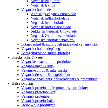
Vegansk vingummi
Vegansk lakrids
Vegansk chokolade
Alle slags vegansk chokolade
Vegansk m!lkechokolade
Vegansk hvid chokolade
Vegansk Mørk Chokolade
Sukkerfri Vegansk Chokolade
Vegansk Overtrækschokolade
Veganske chokoladebars mv.
Børnevenligt & individuelt indpakket vegansk slik
Vegansk chokoladepålæg
Bars (chokolade, müsli, protein)
Snacks, kiks & kage
Veganske snacks – alle produkter
Vegansk kage & kiks
Veganske chips & salte snacks
Vegansk dessert- & kagetilbehør
Veganske snackbars, chokoladebars & proteinbars
Helse /Protein
Vegansk protein – alle proteinrige produkter
Vegansk proteinpulver
Vegansk proteinbar
Vegansk proteinshake
Helse – alle produkter