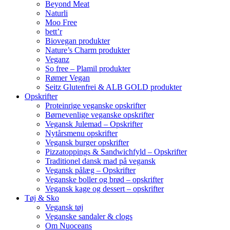
Beyond Meat
Naturli
Moo Free
bett’r
Biovegan produkter
Nature’s Charm produkter
Veganz
So free – Plamil produkter
Rømer Vegan
Seitz Glutenfrei & ALB GOLD produkter
Opskrifter
Proteinrige veganske opskrifter
Børnevenlige veganske opskrifter
Vegansk Julemad – Opskrifter
Nytårsmenu opskrifter
Vegansk burger opskrifter
Pizzatoppings & Sandwichfyld – Opskrifter
Traditionel dansk mad på vegansk
Vegansk pålæg – Opskrifter
Veganske boller og brød – opskrifter
Vegansk kage og dessert – opskrifter
Tøj & Sko
Vegansk tøj
Veganske sandaler & clogs
Om Nuoceans