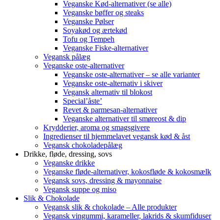
Veganske Kød-alternativer (se alle)
Veganske bøffer og steaks
Veganske Pølser
Soyakød og ærtekød
Tofu og Tempeh
Veganske Fiske-alternativer
Vegansk pålæg
Veganske oste-alternativer
Veganske oste-alternativer – se alle varianter
Veganske oste-alternativ i skiver
Vegansk alternativ til blokost
Special’åste’
Revet & parmesan-alternativer
Veganske alternativer til smøreost & dip
Krydderier, aroma og smagsgivere
Ingredienser til hjemmelavet vegansk kød & åst
Vegansk chokoladepålæg
Drikke, fløde, dressing, sovs
Veganske drikke
Veganske fløde-alternativer, kokosfløde & kokosmælk
Vegansk sovs, dressing & mayonnaise
Vegansk suppe og miso
Slik & Chokolade
Vegansk slik & chokolade – Alle produkter
Vegansk vingummi, karameller, lakrids & skumfiduser