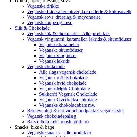
Drikke, fløde, dressing, sovs
Veganske drikke
Veganske fløde-alternativer, kokosfløde & kokosmælk
Vegansk sovs, dressing & mayonnaise
Vegansk suppe og miso
Slik & Chokolade
Vegansk slik & chokolade – Alle produkter
Vegansk vingummi, karameller, lakrids & skumfiduser
Veganske karameller
Veganske skumfiduser
Vegansk vingummi
Vegansk lakrids
Vegansk chokolade
Alle slags vegansk chokolade
Vegansk m!lkechokolade
Vegansk hvid chokolade
Vegansk Mørk Chokolade
Sukkerfri Vegansk Chokolade
Vegansk Overtrækschokolade
Veganske chokoladebars mv.
Børnevenligt & individuelt indpakket vegansk slik
Vegansk chokoladepålæg
Bars (chokolade, müsli, protein)
Snacks, kiks & kage
Veganske snacks – alle produkter