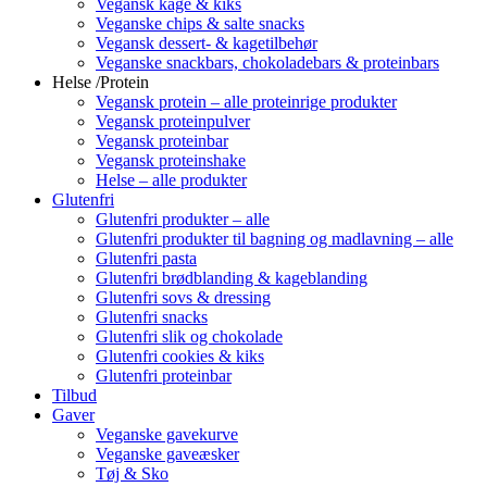
Vegansk kage & kiks
Veganske chips & salte snacks
Vegansk dessert- & kagetilbehør
Veganske snackbars, chokoladebars & proteinbars
Helse /Protein
Vegansk protein – alle proteinrige produkter
Vegansk proteinpulver
Vegansk proteinbar
Vegansk proteinshake
Helse – alle produkter
Glutenfri
Glutenfri produkter – alle
Glutenfri produkter til bagning og madlavning – alle
Glutenfri pasta
Glutenfri brødblanding & kageblanding
Glutenfri sovs & dressing
Glutenfri snacks
Glutenfri slik og chokolade
Glutenfri cookies & kiks
Glutenfri proteinbar
Tilbud
Gaver
Veganske gavekurve
Veganske gaveæsker
Tøj & Sko