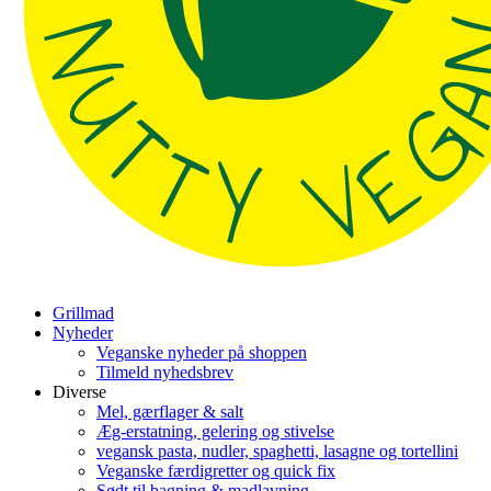
Grillmad
Nyheder
Veganske nyheder på shoppen
Tilmeld nyhedsbrev
Diverse
Mel, gærflager & salt
Æg-erstatning, gelering og stivelse
vegansk pasta, nudler, spaghetti, lasagne og tortellini
Veganske færdigretter og quick fix
Sødt til bagning & madlavning