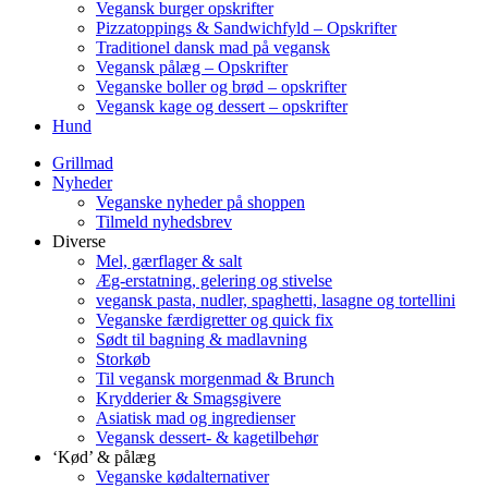
Vegansk burger opskrifter
Pizzatoppings & Sandwichfyld – Opskrifter
Traditionel dansk mad på vegansk
Vegansk pålæg – Opskrifter
Veganske boller og brød – opskrifter
Vegansk kage og dessert – opskrifter
Hund
Grillmad
Nyheder
Veganske nyheder på shoppen
Tilmeld nyhedsbrev
Diverse
Mel, gærflager & salt
Æg-erstatning, gelering og stivelse
vegansk pasta, nudler, spaghetti, lasagne og tortellini
Veganske færdigretter og quick fix
Sødt til bagning & madlavning
Storkøb
Til vegansk morgenmad & Brunch
Krydderier & Smagsgivere
Asiatisk mad og ingredienser
Vegansk dessert- & kagetilbehør
‘Kød’ & pålæg
Veganske kødalternativer