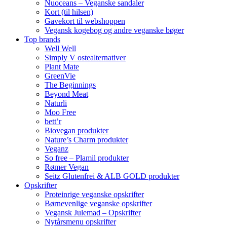
Nuoceans – Veganske sandaler
Kort (til hilsen)
Gavekort til webshoppen
Vegansk kogebog og andre veganske bøger
Top brands
Well Well
Simply V ostealternativer
Plant Mate
GreenVie
The Beginnings
Beyond Meat
Naturli
Moo Free
bett’r
Biovegan produkter
Nature’s Charm produkter
Veganz
So free – Plamil produkter
Rømer Vegan
Seitz Glutenfrei & ALB GOLD produkter
Opskrifter
Proteinrige veganske opskrifter
Børnevenlige veganske opskrifter
Vegansk Julemad – Opskrifter
Nytårsmenu opskrifter