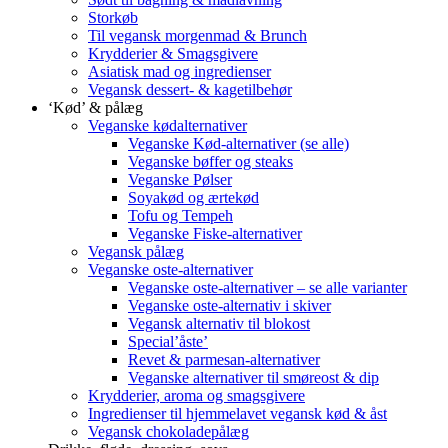
Storkøb
Til vegansk morgenmad & Brunch
Krydderier & Smagsgivere
Asiatisk mad og ingredienser
Vegansk dessert- & kagetilbehør
‘Kød’ & pålæg
Veganske kødalternativer
Veganske Kød-alternativer (se alle)
Veganske bøffer og steaks
Veganske Pølser
Soyakød og ærtekød
Tofu og Tempeh
Veganske Fiske-alternativer
Vegansk pålæg
Veganske oste-alternativer
Veganske oste-alternativer – se alle varianter
Veganske oste-alternativ i skiver
Vegansk alternativ til blokost
Special’åste’
Revet & parmesan-alternativer
Veganske alternativer til smøreost & dip
Krydderier, aroma og smagsgivere
Ingredienser til hjemmelavet vegansk kød & åst
Vegansk chokoladepålæg