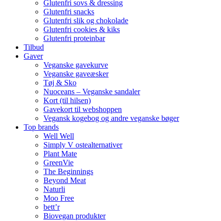
Glutenfri sovs & dressing
Glutenfri snacks
Glutenfri slik og chokolade
Glutenfri cookies & kiks
Glutenfri proteinbar
Tilbud
Gaver
Veganske gavekurve
Veganske gaveæsker
Tøj & Sko
Nuoceans – Veganske sandaler
Kort (til hilsen)
Gavekort til webshoppen
Vegansk kogebog og andre veganske bøger
Top brands
Well Well
Simply V ostealternativer
Plant Mate
GreenVie
The Beginnings
Beyond Meat
Naturli
Moo Free
bett’r
Biovegan produkter