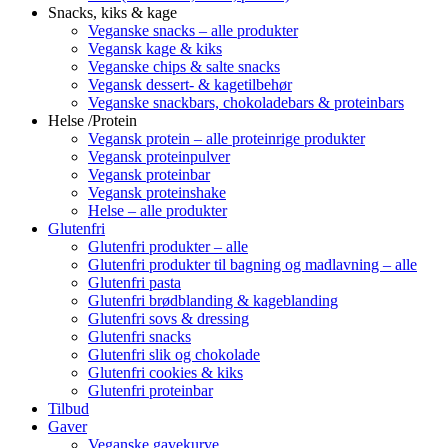
Snacks, kiks & kage
Veganske snacks – alle produkter
Vegansk kage & kiks
Veganske chips & salte snacks
Vegansk dessert- & kagetilbehør
Veganske snackbars, chokoladebars & proteinbars
Helse /Protein
Vegansk protein – alle proteinrige produkter
Vegansk proteinpulver
Vegansk proteinbar
Vegansk proteinshake
Helse – alle produkter
Glutenfri
Glutenfri produkter – alle
Glutenfri produkter til bagning og madlavning – alle
Glutenfri pasta
Glutenfri brødblanding & kageblanding
Glutenfri sovs & dressing
Glutenfri snacks
Glutenfri slik og chokolade
Glutenfri cookies & kiks
Glutenfri proteinbar
Tilbud
Gaver
Veganske gavekurve