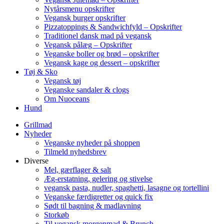
Nytårsmenu opskrifter
Vegansk burger opskrifter
Pizzatoppings & Sandwichfyld – Opskrifter
Traditionel dansk mad på vegansk
Vegansk pålæg – Opskrifter
Veganske boller og brød – opskrifter
Vegansk kage og dessert – opskrifter
Tøj & Sko
Vegansk tøj
Veganske sandaler & clogs
Om Nuoceans
Hund
Grillmad
Nyheder
Veganske nyheder på shoppen
Tilmeld nyhedsbrev
Diverse
Mel, gærflager & salt
Æg-erstatning, gelering og stivelse
vegansk pasta, nudler, spaghetti, lasagne og tortellini
Veganske færdigretter og quick fix
Sødt til bagning & madlavning
Storkøb
Til vegansk morgenmad & Brunch