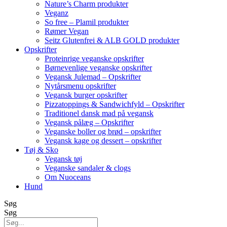
Nature’s Charm produkter
Veganz
So free – Plamil produkter
Rømer Vegan
Seitz Glutenfrei & ALB GOLD produkter
Opskrifter
Proteinrige veganske opskrifter
Børnevenlige veganske opskrifter
Vegansk Julemad – Opskrifter
Nytårsmenu opskrifter
Vegansk burger opskrifter
Pizzatoppings & Sandwichfyld – Opskrifter
Traditionel dansk mad på vegansk
Vegansk pålæg – Opskrifter
Veganske boller og brød – opskrifter
Vegansk kage og dessert – opskrifter
Tøj & Sko
Vegansk tøj
Veganske sandaler & clogs
Om Nuoceans
Hund
Søg
Søg