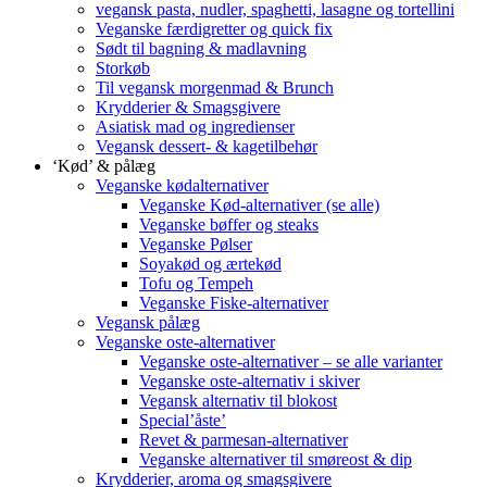
vegansk pasta, nudler, spaghetti, lasagne og tortellini
Veganske færdigretter og quick fix
Sødt til bagning & madlavning
Storkøb
Til vegansk morgenmad & Brunch
Krydderier & Smagsgivere
Asiatisk mad og ingredienser
Vegansk dessert- & kagetilbehør
‘Kød’ & pålæg
Veganske kødalternativer
Veganske Kød-alternativer (se alle)
Veganske bøffer og steaks
Veganske Pølser
Soyakød og ærtekød
Tofu og Tempeh
Veganske Fiske-alternativer
Vegansk pålæg
Veganske oste-alternativer
Veganske oste-alternativer – se alle varianter
Veganske oste-alternativ i skiver
Vegansk alternativ til blokost
Special’åste’
Revet & parmesan-alternativer
Veganske alternativer til smøreost & dip
Krydderier, aroma og smagsgivere