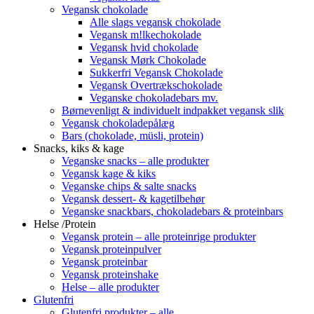
Vegansk chokolade
Alle slags vegansk chokolade
Vegansk m!lkechokolade
Vegansk hvid chokolade
Vegansk Mørk Chokolade
Sukkerfri Vegansk Chokolade
Vegansk Overtrækschokolade
Veganske chokoladebars mv.
Børnevenligt & individuelt indpakket vegansk slik
Vegansk chokoladepålæg
Bars (chokolade, müsli, protein)
Snacks, kiks & kage
Veganske snacks – alle produkter
Vegansk kage & kiks
Veganske chips & salte snacks
Vegansk dessert- & kagetilbehør
Veganske snackbars, chokoladebars & proteinbars
Helse /Protein
Vegansk protein – alle proteinrige produkter
Vegansk proteinpulver
Vegansk proteinbar
Vegansk proteinshake
Helse – alle produkter
Glutenfri
Glutenfri produkter – alle