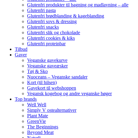
Glutenfri produkter til bagning og madlavning – alle
Glutenfri pasta
Glutenfri brødblanding & kageblanding
Glutenfri sovs & dressing
Glutenfri snacks
Glutenfri slik og chokolade
Glutenfri cookies & kiks
Glutenfri proteinbar
Tilbud
Gaver
Veganske gavekurve
Veganske gaveæsker
Tøj & Sko
Nuoceans – Veganske sandaler
Kort (til hilsen)
Gavekort til webshoppen
Vegansk kogebog og andre veganske bøger
Top brands
Well Well
Simply V ostealternativer
Plant Mate
GreenVie
The Beginnings
Beyond Meat
Naturli