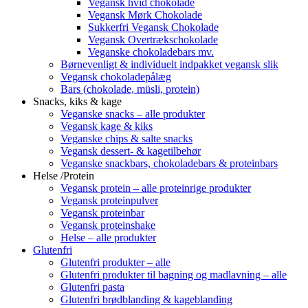
Vegansk hvid chokolade
Vegansk Mørk Chokolade
Sukkerfri Vegansk Chokolade
Vegansk Overtrækschokolade
Veganske chokoladebars mv.
Børnevenligt & individuelt indpakket vegansk slik
Vegansk chokoladepålæg
Bars (chokolade, müsli, protein)
Snacks, kiks & kage
Veganske snacks – alle produkter
Vegansk kage & kiks
Veganske chips & salte snacks
Vegansk dessert- & kagetilbehør
Veganske snackbars, chokoladebars & proteinbars
Helse /Protein
Vegansk protein – alle proteinrige produkter
Vegansk proteinpulver
Vegansk proteinbar
Vegansk proteinshake
Helse – alle produkter
Glutenfri
Glutenfri produkter – alle
Glutenfri produkter til bagning og madlavning – alle
Glutenfri pasta
Glutenfri brødblanding & kageblanding