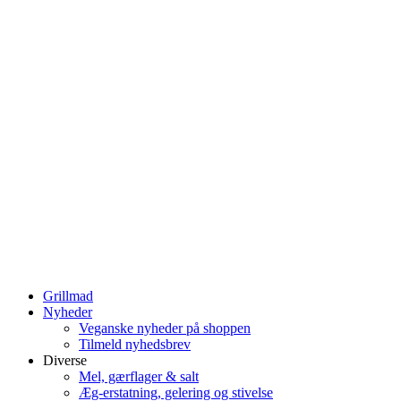
Grillmad
Nyheder
Veganske nyheder på shoppen
Tilmeld nyhedsbrev
Diverse
Mel, gærflager & salt
Æg-erstatning, gelering og stivelse