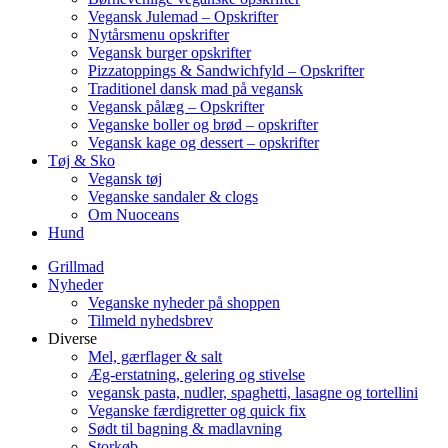
Vegansk Julemad – Opskrifter
Nytårsmenu opskrifter
Vegansk burger opskrifter
Pizzatoppings & Sandwichfyld – Opskrifter
Traditionel dansk mad på vegansk
Vegansk pålæg – Opskrifter
Veganske boller og brød – opskrifter
Vegansk kage og dessert – opskrifter
Tøj & Sko
Vegansk tøj
Veganske sandaler & clogs
Om Nuoceans
Hund
Grillmad
Nyheder
Veganske nyheder på shoppen
Tilmeld nyhedsbrev
Diverse
Mel, gærflager & salt
Æg-erstatning, gelering og stivelse
vegansk pasta, nudler, spaghetti, lasagne og tortellini
Veganske færdigretter og quick fix
Sødt til bagning & madlavning
Storkøb