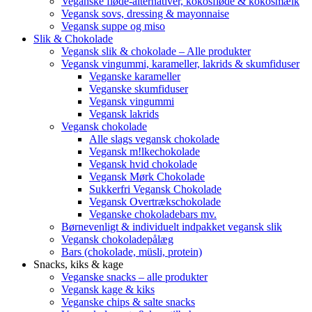
Veganske fløde-alternativer, kokosfløde & kokosmælk
Vegansk sovs, dressing & mayonnaise
Vegansk suppe og miso
Slik & Chokolade
Vegansk slik & chokolade – Alle produkter
Vegansk vingummi, karameller, lakrids & skumfiduser
Veganske karameller
Veganske skumfiduser
Vegansk vingummi
Vegansk lakrids
Vegansk chokolade
Alle slags vegansk chokolade
Vegansk m!lkechokolade
Vegansk hvid chokolade
Vegansk Mørk Chokolade
Sukkerfri Vegansk Chokolade
Vegansk Overtrækschokolade
Veganske chokoladebars mv.
Børnevenligt & individuelt indpakket vegansk slik
Vegansk chokoladepålæg
Bars (chokolade, müsli, protein)
Snacks, kiks & kage
Veganske snacks – alle produkter
Vegansk kage & kiks
Veganske chips & salte snacks