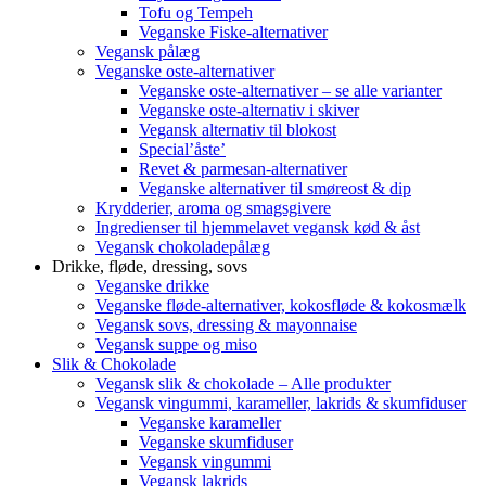
Tofu og Tempeh
Veganske Fiske-alternativer
Vegansk pålæg
Veganske oste-alternativer
Veganske oste-alternativer – se alle varianter
Veganske oste-alternativ i skiver
Vegansk alternativ til blokost
Special’åste’
Revet & parmesan-alternativer
Veganske alternativer til smøreost & dip
Krydderier, aroma og smagsgivere
Ingredienser til hjemmelavet vegansk kød & åst
Vegansk chokoladepålæg
Drikke, fløde, dressing, sovs
Veganske drikke
Veganske fløde-alternativer, kokosfløde & kokosmælk
Vegansk sovs, dressing & mayonnaise
Vegansk suppe og miso
Slik & Chokolade
Vegansk slik & chokolade – Alle produkter
Vegansk vingummi, karameller, lakrids & skumfiduser
Veganske karameller
Veganske skumfiduser
Vegansk vingummi
Vegansk lakrids