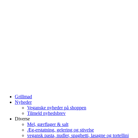
Grillmad
Nyheder
Veganske nyheder på shoppen
Tilmeld nyhedsbrev
Diverse
Mel, gærflager & salt
Æg-erstatning, gelering og stivelse
vegansk pasta, nudler, spaghetti, lasagne og tortellini