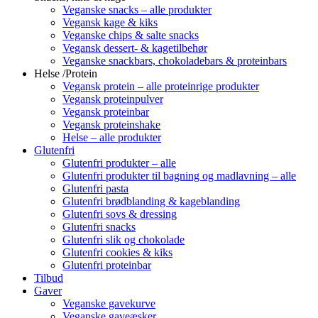
Veganske snacks – alle produkter
Vegansk kage & kiks
Veganske chips & salte snacks
Vegansk dessert- & kagetilbehør
Veganske snackbars, chokoladebars & proteinbars
Helse /Protein
Vegansk protein – alle proteinrige produkter
Vegansk proteinpulver
Vegansk proteinbar
Vegansk proteinshake
Helse – alle produkter
Glutenfri
Glutenfri produkter – alle
Glutenfri produkter til bagning og madlavning – alle
Glutenfri pasta
Glutenfri brødblanding & kageblanding
Glutenfri sovs & dressing
Glutenfri snacks
Glutenfri slik og chokolade
Glutenfri cookies & kiks
Glutenfri proteinbar
Tilbud
Gaver
Veganske gavekurve
Veganske gaveæsker