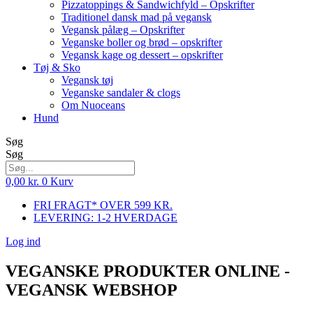
Pizzatoppings & Sandwichfyld – Opskrifter
Traditionel dansk mad på vegansk
Vegansk pålæg – Opskrifter
Veganske boller og brød – opskrifter
Vegansk kage og dessert – opskrifter
Tøj & Sko
Vegansk tøj
Veganske sandaler & clogs
Om Nuoceans
Hund
Søg
Søg
0,00
kr.
0
Kurv
FRI FRAGT* OVER 599 KR.
LEVERING: 1-2 HVERDAGE
Log ind
VEGANSKE PRODUKTER ONLINE -
VEGANSK WEBSHOP