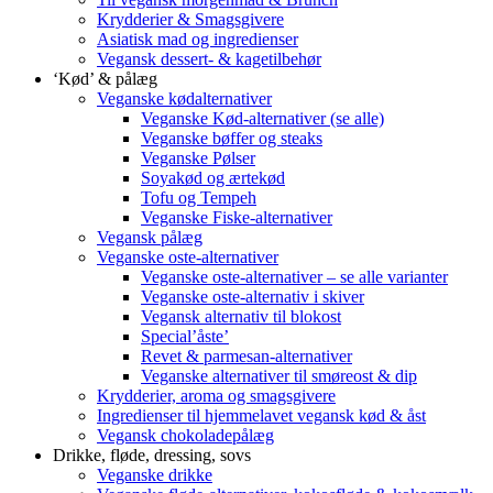
Krydderier & Smagsgivere
Asiatisk mad og ingredienser
Vegansk dessert- & kagetilbehør
‘Kød’ & pålæg
Veganske kødalternativer
Veganske Kød-alternativer (se alle)
Veganske bøffer og steaks
Veganske Pølser
Soyakød og ærtekød
Tofu og Tempeh
Veganske Fiske-alternativer
Vegansk pålæg
Veganske oste-alternativer
Veganske oste-alternativer – se alle varianter
Veganske oste-alternativ i skiver
Vegansk alternativ til blokost
Special’åste’
Revet & parmesan-alternativer
Veganske alternativer til smøreost & dip
Krydderier, aroma og smagsgivere
Ingredienser til hjemmelavet vegansk kød & åst
Vegansk chokoladepålæg
Drikke, fløde, dressing, sovs
Veganske drikke