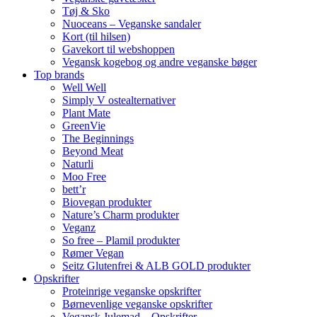
Tøj & Sko
Nuoceans – Veganske sandaler
Kort (til hilsen)
Gavekort til webshoppen
Vegansk kogebog og andre veganske bøger
Top brands
Well Well
Simply V ostealternativer
Plant Mate
GreenVie
The Beginnings
Beyond Meat
Naturli
Moo Free
bett’r
Biovegan produkter
Nature’s Charm produkter
Veganz
So free – Plamil produkter
Rømer Vegan
Seitz Glutenfrei & ALB GOLD produkter
Opskrifter
Proteinrige veganske opskrifter
Børnevenlige veganske opskrifter
Vegansk Julemad – Opskrifter