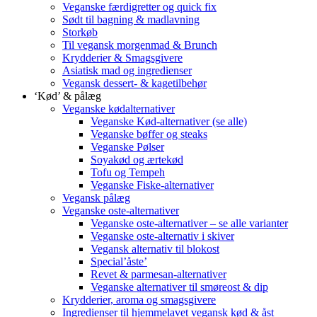
Veganske færdigretter og quick fix
Sødt til bagning & madlavning
Storkøb
Til vegansk morgenmad & Brunch
Krydderier & Smagsgivere
Asiatisk mad og ingredienser
Vegansk dessert- & kagetilbehør
‘Kød’ & pålæg
Veganske kødalternativer
Veganske Kød-alternativer (se alle)
Veganske bøffer og steaks
Veganske Pølser
Soyakød og ærtekød
Tofu og Tempeh
Veganske Fiske-alternativer
Vegansk pålæg
Veganske oste-alternativer
Veganske oste-alternativer – se alle varianter
Veganske oste-alternativ i skiver
Vegansk alternativ til blokost
Special’åste’
Revet & parmesan-alternativer
Veganske alternativer til smøreost & dip
Krydderier, aroma og smagsgivere
Ingredienser til hjemmelavet vegansk kød & åst