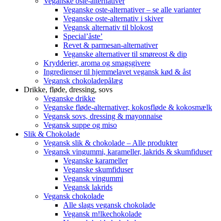
Veganske oste-alternativer
Veganske oste-alternativer – se alle varianter
Veganske oste-alternativ i skiver
Vegansk alternativ til blokost
Special’åste’
Revet & parmesan-alternativer
Veganske alternativer til smøreost & dip
Krydderier, aroma og smagsgivere
Ingredienser til hjemmelavet vegansk kød & åst
Vegansk chokoladepålæg
Drikke, fløde, dressing, sovs
Veganske drikke
Veganske fløde-alternativer, kokosfløde & kokosmælk
Vegansk sovs, dressing & mayonnaise
Vegansk suppe og miso
Slik & Chokolade
Vegansk slik & chokolade – Alle produkter
Vegansk vingummi, karameller, lakrids & skumfiduser
Veganske karameller
Veganske skumfiduser
Vegansk vingummi
Vegansk lakrids
Vegansk chokolade
Alle slags vegansk chokolade
Vegansk m!lkechokolade