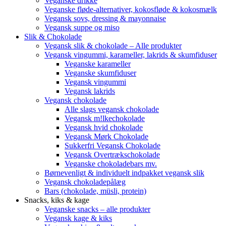
Veganske drikke
Veganske fløde-alternativer, kokosfløde & kokosmælk
Vegansk sovs, dressing & mayonnaise
Vegansk suppe og miso
Slik & Chokolade
Vegansk slik & chokolade – Alle produkter
Vegansk vingummi, karameller, lakrids & skumfiduser
Veganske karameller
Veganske skumfiduser
Vegansk vingummi
Vegansk lakrids
Vegansk chokolade
Alle slags vegansk chokolade
Vegansk m!lkechokolade
Vegansk hvid chokolade
Vegansk Mørk Chokolade
Sukkerfri Vegansk Chokolade
Vegansk Overtrækschokolade
Veganske chokoladebars mv.
Børnevenligt & individuelt indpakket vegansk slik
Vegansk chokoladepålæg
Bars (chokolade, müsli, protein)
Snacks, kiks & kage
Veganske snacks – alle produkter
Vegansk kage & kiks