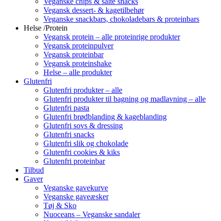
Veganske chips & salte snacks
Vegansk dessert- & kagetilbehør
Veganske snackbars, chokoladebars & proteinbars
Helse /Protein
Vegansk protein – alle proteinrige produkter
Vegansk proteinpulver
Vegansk proteinbar
Vegansk proteinshake
Helse – alle produkter
Glutenfri
Glutenfri produkter – alle
Glutenfri produkter til bagning og madlavning – alle
Glutenfri pasta
Glutenfri brødblanding & kageblanding
Glutenfri sovs & dressing
Glutenfri snacks
Glutenfri slik og chokolade
Glutenfri cookies & kiks
Glutenfri proteinbar
Tilbud
Gaver
Veganske gavekurve
Veganske gaveæsker
Tøj & Sko
Nuoceans – Veganske sandaler