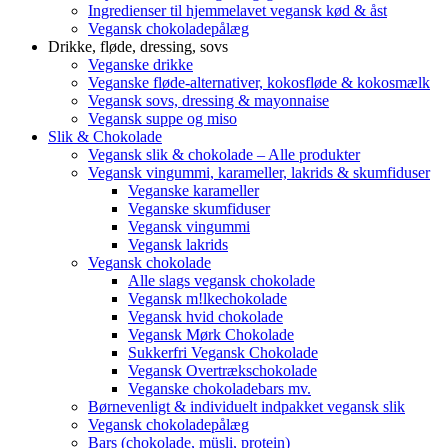
Ingredienser til hjemmelavet vegansk kød & åst
Vegansk chokoladepålæg
Drikke, fløde, dressing, sovs
Veganske drikke
Veganske fløde-alternativer, kokosfløde & kokosmælk
Vegansk sovs, dressing & mayonnaise
Vegansk suppe og miso
Slik & Chokolade
Vegansk slik & chokolade – Alle produkter
Vegansk vingummi, karameller, lakrids & skumfiduser
Veganske karameller
Veganske skumfiduser
Vegansk vingummi
Vegansk lakrids
Vegansk chokolade
Alle slags vegansk chokolade
Vegansk m!lkechokolade
Vegansk hvid chokolade
Vegansk Mørk Chokolade
Sukkerfri Vegansk Chokolade
Vegansk Overtrækschokolade
Veganske chokoladebars mv.
Børnevenligt & individuelt indpakket vegansk slik
Vegansk chokoladepålæg
Bars (chokolade, müsli, protein)