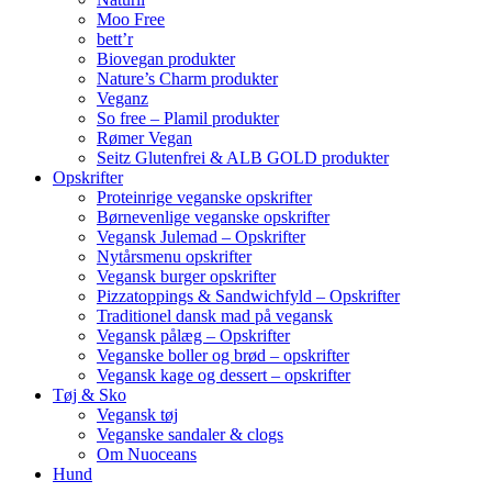
Moo Free
bett’r
Biovegan produkter
Nature’s Charm produkter
Veganz
So free – Plamil produkter
Rømer Vegan
Seitz Glutenfrei & ALB GOLD produkter
Opskrifter
Proteinrige veganske opskrifter
Børnevenlige veganske opskrifter
Vegansk Julemad – Opskrifter
Nytårsmenu opskrifter
Vegansk burger opskrifter
Pizzatoppings & Sandwichfyld – Opskrifter
Traditionel dansk mad på vegansk
Vegansk pålæg – Opskrifter
Veganske boller og brød – opskrifter
Vegansk kage og dessert – opskrifter
Tøj & Sko
Vegansk tøj
Veganske sandaler & clogs
Om Nuoceans
Hund