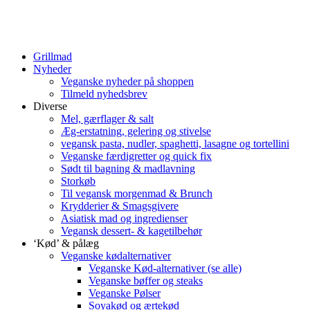
Grillmad
Nyheder
Veganske nyheder på shoppen
Tilmeld nyhedsbrev
Diverse
Mel, gærflager & salt
Æg-erstatning, gelering og stivelse
vegansk pasta, nudler, spaghetti, lasagne og tortellini
Veganske færdigretter og quick fix
Sødt til bagning & madlavning
Storkøb
Til vegansk morgenmad & Brunch
Krydderier & Smagsgivere
Asiatisk mad og ingredienser
Vegansk dessert- & kagetilbehør
‘Kød’ & pålæg
Veganske kødalternativer
Veganske Kød-alternativer (se alle)
Veganske bøffer og steaks
Veganske Pølser
Soyakød og ærtekød