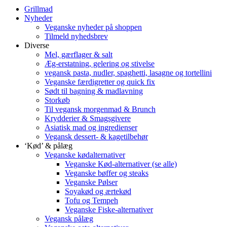
Grillmad
Nyheder
Veganske nyheder på shoppen
Tilmeld nyhedsbrev
Diverse
Mel, gærflager & salt
Æg-erstatning, gelering og stivelse
vegansk pasta, nudler, spaghetti, lasagne og tortellini
Veganske færdigretter og quick fix
Sødt til bagning & madlavning
Storkøb
Til vegansk morgenmad & Brunch
Krydderier & Smagsgivere
Asiatisk mad og ingredienser
Vegansk dessert- & kagetilbehør
‘Kød’ & pålæg
Veganske kødalternativer
Veganske Kød-alternativer (se alle)
Veganske bøffer og steaks
Veganske Pølser
Soyakød og ærtekød
Tofu og Tempeh
Veganske Fiske-alternativer
Vegansk pålæg