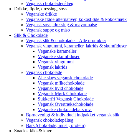
Vegansk chokoladepålæg
Drikke, fløde, dressing, sovs
Veganske drikke
Veganske fløde-alternativer, kokosfløde & kokosmælk
Vegansk sovs, dressing & mayonnaise
Vegansk suppe og miso
Slik & Chokolade
Vegansk slik & chokolade – Alle produkter
Vegansk vingummi, karameller, lakrids & skumfiduser
Veganske karameller
Veganske skumfiduser
Vegansk vingummi
Vegansk lakrids
Vegansk chokolade
Alle slags vegansk chokolade
Vegansk m!lkechokolade
Vegansk hvid chokolade
Vegansk Mørk Chokolade
Sukkerfri Vegansk Chokolade
Vegansk Overtrækschokolade
Veganske chokoladebars mv.
Børnevenligt & individuelt indpakket vegansk slik
Vegansk chokoladepålæg
Bars (chokolade, müsli, protein)
Snacks, kiks & kage