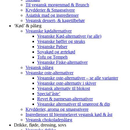
Til vegansk morgenmad & Brunch
Krydderier & Smagsgivere
Asiatisk mad og ingredienser
Vegansk dessert- & kagetilbehør
‘Kød’ & pålæg
Veganske kødalternativer
Veganske Kød-alternativer (se alle)
Veganske bøffer og steaks
Veganske Pølser
Soyakød og ærtekød
Tofu og Tempeh
Veganske Fiske-alternativer
Vegansk pålæg
Veganske oste-alternativer
Veganske oste-alternativer – se alle varianter
Veganske oste-alternativ i skiver
Vegansk alternativ til blokost
Special’åste’
Revet & parmesan-alternativer
Veganske alternativer til smøreost & dip
Krydderier, aroma og smagsgivere
Ingredienser til hjemmelavet vegansk kød & åst
Vegansk chokoladepålæg
Drikke, fløde, dressing, sovs