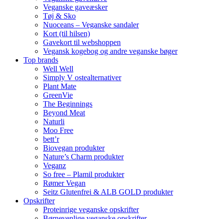
Veganske gaveæsker
Tøj & Sko
Nuoceans – Veganske sandaler
Kort (til hilsen)
Gavekort til webshoppen
Vegansk kogebog og andre veganske bøger
Top brands
Well Well
Simply V ostealternativer
Plant Mate
GreenVie
The Beginnings
Beyond Meat
Naturli
Moo Free
bett’r
Biovegan produkter
Nature’s Charm produkter
Veganz
So free – Plamil produkter
Rømer Vegan
Seitz Glutenfrei & ALB GOLD produkter
Opskrifter
Proteinrige veganske opskrifter
Børnevenlige veganske opskrifter