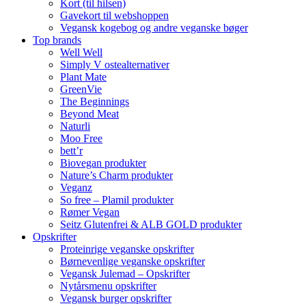
Kort (til hilsen)
Gavekort til webshoppen
Vegansk kogebog og andre veganske bøger
Top brands
Well Well
Simply V ostealternativer
Plant Mate
GreenVie
The Beginnings
Beyond Meat
Naturli
Moo Free
bett’r
Biovegan produkter
Nature’s Charm produkter
Veganz
So free – Plamil produkter
Rømer Vegan
Seitz Glutenfrei & ALB GOLD produkter
Opskrifter
Proteinrige veganske opskrifter
Børnevenlige veganske opskrifter
Vegansk Julemad – Opskrifter
Nytårsmenu opskrifter
Vegansk burger opskrifter