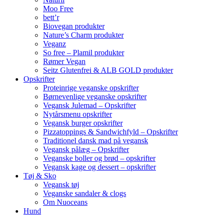
Moo Free
bett’r
Biovegan produkter
Nature’s Charm produkter
Veganz
So free – Plamil produkter
Rømer Vegan
Seitz Glutenfrei & ALB GOLD produkter
Opskrifter
Proteinrige veganske opskrifter
Børnevenlige veganske opskrifter
Vegansk Julemad – Opskrifter
Nytårsmenu opskrifter
Vegansk burger opskrifter
Pizzatoppings & Sandwichfyld – Opskrifter
Traditionel dansk mad på vegansk
Vegansk pålæg – Opskrifter
Veganske boller og brød – opskrifter
Vegansk kage og dessert – opskrifter
Tøj & Sko
Vegansk tøj
Veganske sandaler & clogs
Om Nuoceans
Hund