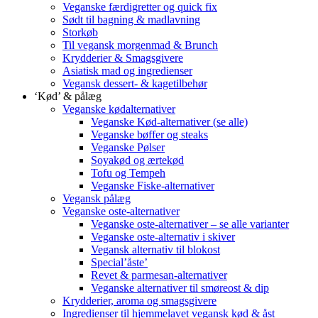
Veganske færdigretter og quick fix
Sødt til bagning & madlavning
Storkøb
Til vegansk morgenmad & Brunch
Krydderier & Smagsgivere
Asiatisk mad og ingredienser
Vegansk dessert- & kagetilbehør
‘Kød’ & pålæg
Veganske kødalternativer
Veganske Kød-alternativer (se alle)
Veganske bøffer og steaks
Veganske Pølser
Soyakød og ærtekød
Tofu og Tempeh
Veganske Fiske-alternativer
Vegansk pålæg
Veganske oste-alternativer
Veganske oste-alternativer – se alle varianter
Veganske oste-alternativ i skiver
Vegansk alternativ til blokost
Special’åste’
Revet & parmesan-alternativer
Veganske alternativer til smøreost & dip
Krydderier, aroma og smagsgivere
Ingredienser til hjemmelavet vegansk kød & åst