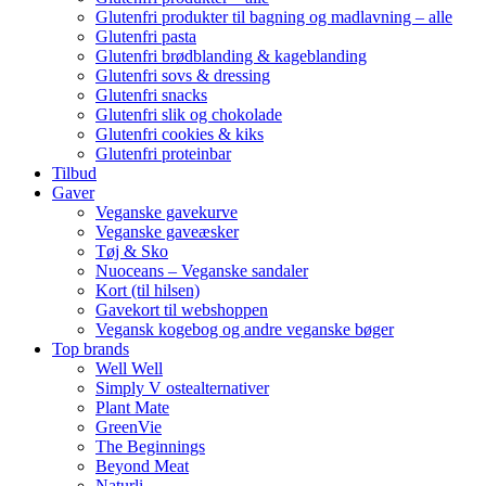
Glutenfri produkter til bagning og madlavning – alle
Glutenfri pasta
Glutenfri brødblanding & kageblanding
Glutenfri sovs & dressing
Glutenfri snacks
Glutenfri slik og chokolade
Glutenfri cookies & kiks
Glutenfri proteinbar
Tilbud
Gaver
Veganske gavekurve
Veganske gaveæsker
Tøj & Sko
Nuoceans – Veganske sandaler
Kort (til hilsen)
Gavekort til webshoppen
Vegansk kogebog og andre veganske bøger
Top brands
Well Well
Simply V ostealternativer
Plant Mate
GreenVie
The Beginnings
Beyond Meat
Naturli