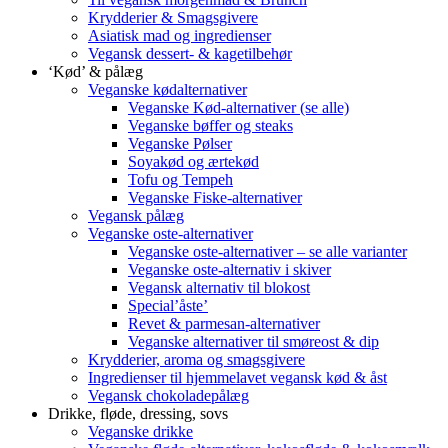
Krydderier & Smagsgivere
Asiatisk mad og ingredienser
Vegansk dessert- & kagetilbehør
‘Kød’ & pålæg
Veganske kødalternativer
Veganske Kød-alternativer (se alle)
Veganske bøffer og steaks
Veganske Pølser
Soyakød og ærtekød
Tofu og Tempeh
Veganske Fiske-alternativer
Vegansk pålæg
Veganske oste-alternativer
Veganske oste-alternativer – se alle varianter
Veganske oste-alternativ i skiver
Vegansk alternativ til blokost
Special’åste’
Revet & parmesan-alternativer
Veganske alternativer til smøreost & dip
Krydderier, aroma og smagsgivere
Ingredienser til hjemmelavet vegansk kød & åst
Vegansk chokoladepålæg
Drikke, fløde, dressing, sovs
Veganske drikke