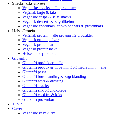
Snacks, kiks & kage
Veganske snacks – alle produkter
Vegansk kage & kiks
Veganske chips & salte snacks
Vegansk dessert- & kagetilbehør
Veganske snackbars, chokoladebars & proteinbars
Helse /Protein
Vegansk protein – alle proteinrige produkter
Vegansk proteinpulver
Vegansk proteinbar
Vegansk proteinshake
Helse – alle produkter
Glutenfri
Glutenfri produkter – alle
Glutenfri produkter til bagning og madlavning – alle
Glutenfri pasta
Glutenfri brødblanding & kageblanding
Glutenfri sovs & dressing
Glutenfri snacks
Glutenfri slik og chokolade
Glutenfri cookies & kiks
Glutenfri proteinbar
Tilbud
Gaver
Veganske gavekurve