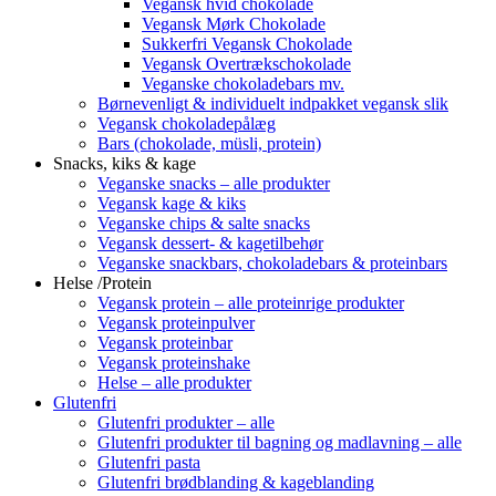
Vegansk hvid chokolade
Vegansk Mørk Chokolade
Sukkerfri Vegansk Chokolade
Vegansk Overtrækschokolade
Veganske chokoladebars mv.
Børnevenligt & individuelt indpakket vegansk slik
Vegansk chokoladepålæg
Bars (chokolade, müsli, protein)
Snacks, kiks & kage
Veganske snacks – alle produkter
Vegansk kage & kiks
Veganske chips & salte snacks
Vegansk dessert- & kagetilbehør
Veganske snackbars, chokoladebars & proteinbars
Helse /Protein
Vegansk protein – alle proteinrige produkter
Vegansk proteinpulver
Vegansk proteinbar
Vegansk proteinshake
Helse – alle produkter
Glutenfri
Glutenfri produkter – alle
Glutenfri produkter til bagning og madlavning – alle
Glutenfri pasta
Glutenfri brødblanding & kageblanding