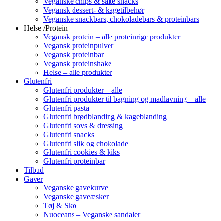
Veganske chips & salte snacks
Vegansk dessert- & kagetilbehør
Veganske snackbars, chokoladebars & proteinbars
Helse /Protein
Vegansk protein – alle proteinrige produkter
Vegansk proteinpulver
Vegansk proteinbar
Vegansk proteinshake
Helse – alle produkter
Glutenfri
Glutenfri produkter – alle
Glutenfri produkter til bagning og madlavning – alle
Glutenfri pasta
Glutenfri brødblanding & kageblanding
Glutenfri sovs & dressing
Glutenfri snacks
Glutenfri slik og chokolade
Glutenfri cookies & kiks
Glutenfri proteinbar
Tilbud
Gaver
Veganske gavekurve
Veganske gaveæsker
Tøj & Sko
Nuoceans – Veganske sandaler