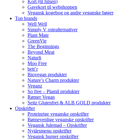
Kort (til hilsen)
Gavekort til webshoppen
Vegansk kogebog og andre veganske bøger
Top brands
Well Well
Simply V ostealternativer
Plant Mate
GreenVie
The Beginnings
Beyond Meat
Naturli
Moo Free
bett’r
Biovegan produkter
Nature’s Charm produkter
Veganz
So free – Plamil produkter
Rømer Vegan
Seitz Glutenfrei & ALB GOLD produkter
Opskrifter
Proteinrige veganske opskrifter
Børnevenlige veganske opskrifter
Vegansk Julemad – Opskrifter
Nytårsmenu opskrifter
Vegansk burger opskrifter