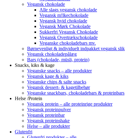
Vegansk chokolade
Alle slags vegansk chokolade
Vegansk m!lkechokolade
Vegansk hvid chokolade
Vegansk Mørk Chokolade
Sukkerfri Vegansk Chokolade
Vegansk Overtrækschokolade
Veganske chokoladebars mv.
Børnevenligt & individuelt indpakket vegansk slik
Vegansk chokoladepålæg
Bars (chokolade, müsli, protein)
Snacks, kiks & kage
Veganske snacks – alle produkter
Vegansk kage & kiks
Veganske chips & salte snacks
Vegansk dessert- & kagetilbehør
Veganske snackbars, chokoladebars & proteinbars
Helse /Protein
Vegansk protein – alle proteinrige produkter
Vegansk proteinpulver
Vegansk proteinbar
Vegansk proteinshake
Helse – alle produkter
Glutenfri
Glutenfri produkter – alle