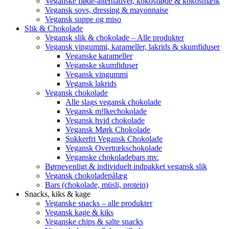
Veganske fløde-alternativer, kokosfløde & kokosmælk
Vegansk sovs, dressing & mayonnaise
Vegansk suppe og miso
Slik & Chokolade
Vegansk slik & chokolade – Alle produkter
Vegansk vingummi, karameller, lakrids & skumfiduser
Veganske karameller
Veganske skumfiduser
Vegansk vingummi
Vegansk lakrids
Vegansk chokolade
Alle slags vegansk chokolade
Vegansk m!lkechokolade
Vegansk hvid chokolade
Vegansk Mørk Chokolade
Sukkerfri Vegansk Chokolade
Vegansk Overtrækschokolade
Veganske chokoladebars mv.
Børnevenligt & individuelt indpakket vegansk slik
Vegansk chokoladepålæg
Bars (chokolade, müsli, protein)
Snacks, kiks & kage
Veganske snacks – alle produkter
Vegansk kage & kiks
Veganske chips & salte snacks