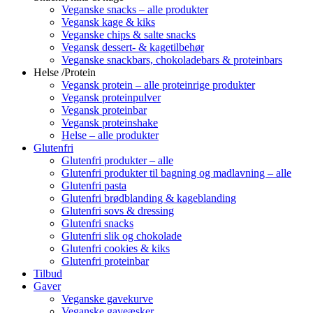
Veganske snacks – alle produkter
Vegansk kage & kiks
Veganske chips & salte snacks
Vegansk dessert- & kagetilbehør
Veganske snackbars, chokoladebars & proteinbars
Helse /Protein
Vegansk protein – alle proteinrige produkter
Vegansk proteinpulver
Vegansk proteinbar
Vegansk proteinshake
Helse – alle produkter
Glutenfri
Glutenfri produkter – alle
Glutenfri produkter til bagning og madlavning – alle
Glutenfri pasta
Glutenfri brødblanding & kageblanding
Glutenfri sovs & dressing
Glutenfri snacks
Glutenfri slik og chokolade
Glutenfri cookies & kiks
Glutenfri proteinbar
Tilbud
Gaver
Veganske gavekurve
Veganske gaveæsker