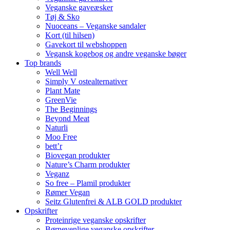
Veganske gaveæsker
Tøj & Sko
Nuoceans – Veganske sandaler
Kort (til hilsen)
Gavekort til webshoppen
Vegansk kogebog og andre veganske bøger
Top brands
Well Well
Simply V ostealternativer
Plant Mate
GreenVie
The Beginnings
Beyond Meat
Naturli
Moo Free
bett’r
Biovegan produkter
Nature’s Charm produkter
Veganz
So free – Plamil produkter
Rømer Vegan
Seitz Glutenfrei & ALB GOLD produkter
Opskrifter
Proteinrige veganske opskrifter
Børnevenlige veganske opskrifter