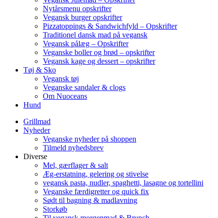
Nytårsmenu opskrifter
Vegansk burger opskrifter
Pizzatoppings & Sandwichfyld – Opskrifter
Traditionel dansk mad på vegansk
Vegansk pålæg – Opskrifter
Veganske boller og brød – opskrifter
Vegansk kage og dessert – opskrifter
Tøj & Sko
Vegansk tøj
Veganske sandaler & clogs
Om Nuoceans
Hund
Grillmad
Nyheder
Veganske nyheder på shoppen
Tilmeld nyhedsbrev
Diverse
Mel, gærflager & salt
Æg-erstatning, gelering og stivelse
vegansk pasta, nudler, spaghetti, lasagne og tortellini
Veganske færdigretter og quick fix
Sødt til bagning & madlavning
Storkøb
Til vegansk morgenmad & Brunch