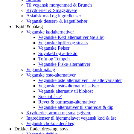
Til vegansk morgenmad & Brunch
Krydderier & Smagsgivere
Asiatisk mad og ingredienser
Vegansk dessert- & kagetilbehør
‘Kød’ & pålæg
Veganske kødalternativer
Veganske Kød-alternativer (se alle)
Veganske bøffer og steaks
Veganske Pølser
Soyakød og ærtekød
Tofu og Tempeh
Veganske Fiske-alternativer
Vegansk pålæg
Veganske oste-alternativer
Veganske oste-alternativer – se alle varianter
Veganske oste-alternativ i skiver
Vegansk alternativ til blokost
Special’åste’
Revet & parmesan-alternativer
Veganske alternativer til smøreost & dip
Krydderier, aroma og smagsgivere
Ingredienser til hjemmelavet vegansk kød & åst
Vegansk chokoladepålæg
Drikke, fløde, dressing, sovs