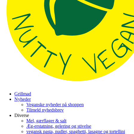
Grillmad
Nyheder
Veganske nyheder på shoppen
Tilmeld nyhedsbrev
Diverse
Mel, gærflager & salt
Æg-erstatning, gelering og stivelse
vegansk pasta, nudler, spaghetti, lasagne og tortellini