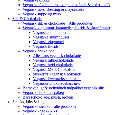
Veganske drikke
Veganske fløde-alternativer, kokosfløde & kokosmælk
Vegansk sovs, dressing & mayonnaise
Vegansk suppe og miso
Slik & Chokolade
Vegansk slik & chokolade – Alle produkter
Vegansk vingummi, karameller, lakrids & skumfiduser
Veganske karameller
Veganske skumfiduser
Vegansk vingummi
Vegansk lakrids
Vegansk chokolade
Alle slags vegansk chokolade
Vegansk m!lkechokolade
Vegansk hvid chokolade
Vegansk Mørk Chokolade
Sukkerfri Vegansk Chokolade
Vegansk Overtrækschokolade
Veganske chokoladebars mv.
Børnevenligt & individuelt indpakket vegansk slik
Vegansk chokoladepålæg
Bars (chokolade, müsli, protein)
Snacks, kiks & kage
Veganske snacks – alle produkter
Vegansk kage & kiks