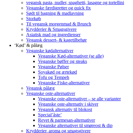
vegansk pasta, nudler, spaghetti, lasagne og tortellini
Veganske færdigretter og quick fix
Sødt til bagning & madlavning
Storkøb
Til vegansk morgenmad & Brunch
Krydderier & Smagsgivere
Asiatisk mad og ingredienser
Vegansk dessert- & kagetilbehør
‘Kød’ & pålæg
Veganske kødalternativer
Veganske Kød-alternativer (se alle)
Veganske bøffer og steaks
Veganske Pølser
Soyakød og ærtekød
Tofu og Tempeh
Veganske Fiske-alternativer
Vegansk pålæg
Veganske oste-alternativer
Veganske oste-alternativer – se alle varianter
Veganske oste-alternativ i skiver
Vegansk alternativ til blokost
Special’åste’
Revet & parmesan-alternativer
Veganske alternativer til smøreost & dip
Krydderier, aroma og smagsgivere