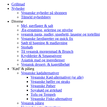
Grillmad
Nyheder
Veganske nyheder på shoppen
Tilmeld nyhedsbrev
Diverse
Mel, gærflager & salt
Æg-erstatning, gelering og stivelse
vegansk pasta, nudler, spaghetti, lasagne og tortellini
Veganske færdigretter og quick fix
Sødt til bagning & madlavning
Storkøb
Til vegansk morgenmad & Brunch
Krydderier & Smagsgivere
Asiatisk mad og ingredienser
Vegansk dessert- & kagetilbehør
‘Kød’ & pålæg
Veganske kødalternativer
Veganske Kød-alternativer (se alle)
Veganske bøffer og steaks
Veganske Pølser
Soyakød og ærtekød
Tofu og Tempeh
Veganske Fiske-alternativer
Vegansk pålæg