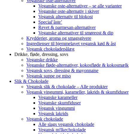
Veganske oste-alternativer
Veganske oste-alternativer – se alle varianter
Veganske oste-alternativ i skiver
Vegansk alternativ til blokost
Special’åste’
Revet & parmesan-alternativer
Veganske alternativer til smøreost & dip
Krydderier, aroma og smagsgivere
Ingredienser til hjemmelavet vegansk kød & åst
Vegansk chokoladepålæg
Drikke, fløde, dressing, sovs
Veganske drikke
Veganske fløde-alternativer, kokosfløde & kokosmælk
Vegansk sovs, dressing & mayonnaise
Vegansk suppe og miso
Slik & Chokolade
Vegansk slik & chokolade – Alle produkter
Vegansk vingummi, karameller, lakrids & skumfiduser
Veganske karameller
Veganske skumfiduser
Vegansk vingummi
Vegansk lakrids
Vegansk chokolade
Alle slags vegansk chokolade
Vegansk m!lkechokolade