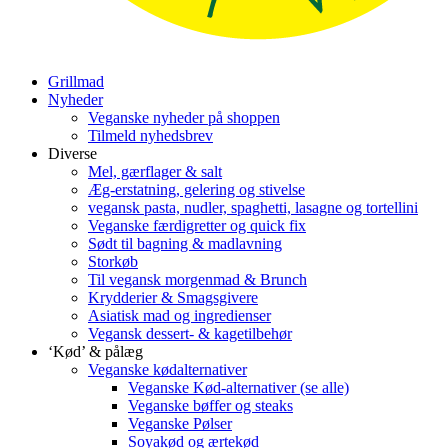
Grillmad
Nyheder
Veganske nyheder på shoppen
Tilmeld nyhedsbrev
Diverse
Mel, gærflager & salt
Æg-erstatning, gelering og stivelse
vegansk pasta, nudler, spaghetti, lasagne og tortellini
Veganske færdigretter og quick fix
Sødt til bagning & madlavning
Storkøb
Til vegansk morgenmad & Brunch
Krydderier & Smagsgivere
Asiatisk mad og ingredienser
Vegansk dessert- & kagetilbehør
‘Kød’ & pålæg
Veganske kødalternativer
Veganske Kød-alternativer (se alle)
Veganske bøffer og steaks
Veganske Pølser
Soyakød og ærtekød