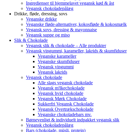
Ingredienser til hjemmelavet vegansk kød & åst
Vegansk chokoladepålæg
Drikke, fløde, dressing, sovs
Veganske drikke
Veganske fløde-alternativer, kokosfløde & kokosmælk
Vegansk sovs, dressing & mayonnaise
Vegansk suppe og miso
Slik & Chokolade
Vegansk slik & chokolade – Alle produkter
Vegansk vingummi, karameller, lakrids & skumfiduser
Veganske karameller
Veganske skumfiduser
Vegansk vingummi
Vegansk lakrids
Vegansk chokolade
Alle slags vegansk chokolade
Vegansk m!lkechokolade
Vegansk hvid chokolade
Vegansk Mørk Chokolade
Sukkerfri Vegansk Chokolade
Vegansk Overtrækschokolade
Veganske chokoladebars mv.
Børnevenligt & individuelt indpakket vegansk slik
Vegansk chokoladepålæg
Bars (chokolade, müsli, protein)