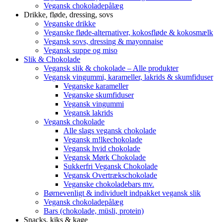
Vegansk chokoladepålæg
Drikke, fløde, dressing, sovs
Veganske drikke
Veganske fløde-alternativer, kokosfløde & kokosmælk
Vegansk sovs, dressing & mayonnaise
Vegansk suppe og miso
Slik & Chokolade
Vegansk slik & chokolade – Alle produkter
Vegansk vingummi, karameller, lakrids & skumfiduser
Veganske karameller
Veganske skumfiduser
Vegansk vingummi
Vegansk lakrids
Vegansk chokolade
Alle slags vegansk chokolade
Vegansk m!lkechokolade
Vegansk hvid chokolade
Vegansk Mørk Chokolade
Sukkerfri Vegansk Chokolade
Vegansk Overtrækschokolade
Veganske chokoladebars mv.
Børnevenligt & individuelt indpakket vegansk slik
Vegansk chokoladepålæg
Bars (chokolade, müsli, protein)
Snacks, kiks & kage