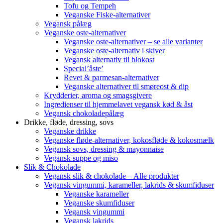
Tofu og Tempeh
Veganske Fiske-alternativer
Vegansk pålæg
Veganske oste-alternativer
Veganske oste-alternativer – se alle varianter
Veganske oste-alternativ i skiver
Vegansk alternativ til blokost
Special’åste’
Revet & parmesan-alternativer
Veganske alternativer til smøreost & dip
Krydderier, aroma og smagsgivere
Ingredienser til hjemmelavet vegansk kød & åst
Vegansk chokoladepålæg
Drikke, fløde, dressing, sovs
Veganske drikke
Veganske fløde-alternativer, kokosfløde & kokosmælk
Vegansk sovs, dressing & mayonnaise
Vegansk suppe og miso
Slik & Chokolade
Vegansk slik & chokolade – Alle produkter
Vegansk vingummi, karameller, lakrids & skumfiduser
Veganske karameller
Veganske skumfiduser
Vegansk vingummi
Vegansk lakrids