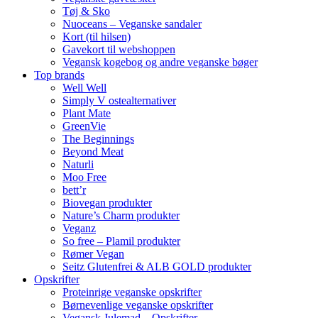
Tøj & Sko
Nuoceans – Veganske sandaler
Kort (til hilsen)
Gavekort til webshoppen
Vegansk kogebog og andre veganske bøger
Top brands
Well Well
Simply V ostealternativer
Plant Mate
GreenVie
The Beginnings
Beyond Meat
Naturli
Moo Free
bett’r
Biovegan produkter
Nature’s Charm produkter
Veganz
So free – Plamil produkter
Rømer Vegan
Seitz Glutenfrei & ALB GOLD produkter
Opskrifter
Proteinrige veganske opskrifter
Børnevenlige veganske opskrifter
Vegansk Julemad – Opskrifter