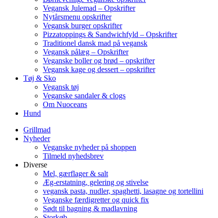
Vegansk Julemad – Opskrifter
Nytårsmenu opskrifter
Vegansk burger opskrifter
Pizzatoppings & Sandwichfyld – Opskrifter
Traditionel dansk mad på vegansk
Vegansk pålæg – Opskrifter
Veganske boller og brød – opskrifter
Vegansk kage og dessert – opskrifter
Tøj & Sko
Vegansk tøj
Veganske sandaler & clogs
Om Nuoceans
Hund
Grillmad
Nyheder
Veganske nyheder på shoppen
Tilmeld nyhedsbrev
Diverse
Mel, gærflager & salt
Æg-erstatning, gelering og stivelse
vegansk pasta, nudler, spaghetti, lasagne og tortellini
Veganske færdigretter og quick fix
Sødt til bagning & madlavning
Storkøb