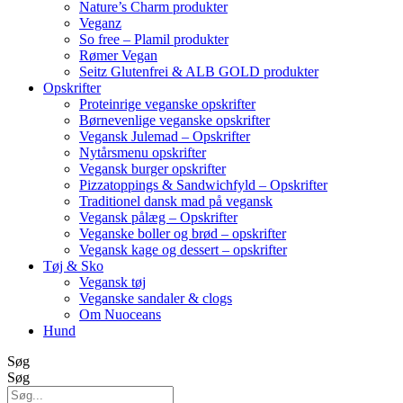
Nature’s Charm produkter
Veganz
So free – Plamil produkter
Rømer Vegan
Seitz Glutenfrei & ALB GOLD produkter
Opskrifter
Proteinrige veganske opskrifter
Børnevenlige veganske opskrifter
Vegansk Julemad – Opskrifter
Nytårsmenu opskrifter
Vegansk burger opskrifter
Pizzatoppings & Sandwichfyld – Opskrifter
Traditionel dansk mad på vegansk
Vegansk pålæg – Opskrifter
Veganske boller og brød – opskrifter
Vegansk kage og dessert – opskrifter
Tøj & Sko
Vegansk tøj
Veganske sandaler & clogs
Om Nuoceans
Hund
Søg
Søg