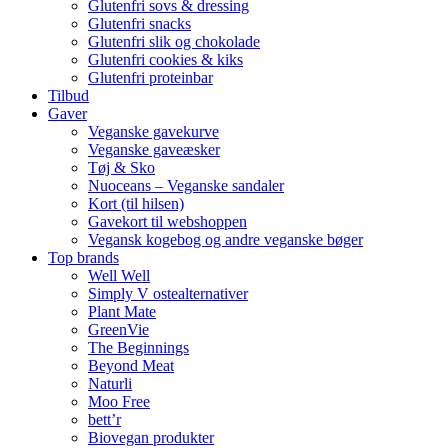
Glutenfri sovs & dressing
Glutenfri snacks
Glutenfri slik og chokolade
Glutenfri cookies & kiks
Glutenfri proteinbar
Tilbud
Gaver
Veganske gavekurve
Veganske gaveæsker
Tøj & Sko
Nuoceans – Veganske sandaler
Kort (til hilsen)
Gavekort til webshoppen
Vegansk kogebog og andre veganske bøger
Top brands
Well Well
Simply V ostealternativer
Plant Mate
GreenVie
The Beginnings
Beyond Meat
Naturli
Moo Free
bett’r
Biovegan produkter