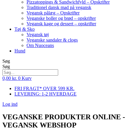
Pizzatoppings & Sandwichfyld – Opskrifter
Traditionel dansk mad på vegansk
Vegansk pålæg – Opskrifter
Veganske boller og brød – opskrifter
Vegansk kage og dessert – opskrifter
Tøj & Sko
Vegansk tøj
Veganske sandaler & clogs
Om Nuoceans
Hund
Søg
Søg
0,00
kr.
0
Kurv
FRI FRAGT* OVER 599 KR.
LEVERING: 1-2 HVERDAGE
Log ind
VEGANSKE PRODUKTER ONLINE -
VEGANSK WEBSHOP