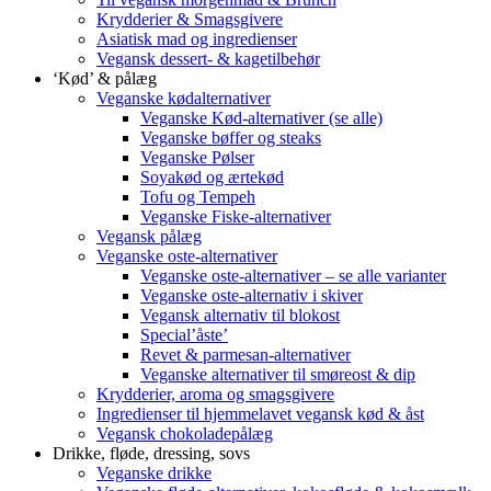
Krydderier & Smagsgivere
Asiatisk mad og ingredienser
Vegansk dessert- & kagetilbehør
‘Kød’ & pålæg
Veganske kødalternativer
Veganske Kød-alternativer (se alle)
Veganske bøffer og steaks
Veganske Pølser
Soyakød og ærtekød
Tofu og Tempeh
Veganske Fiske-alternativer
Vegansk pålæg
Veganske oste-alternativer
Veganske oste-alternativer – se alle varianter
Veganske oste-alternativ i skiver
Vegansk alternativ til blokost
Special’åste’
Revet & parmesan-alternativer
Veganske alternativer til smøreost & dip
Krydderier, aroma og smagsgivere
Ingredienser til hjemmelavet vegansk kød & åst
Vegansk chokoladepålæg
Drikke, fløde, dressing, sovs
Veganske drikke