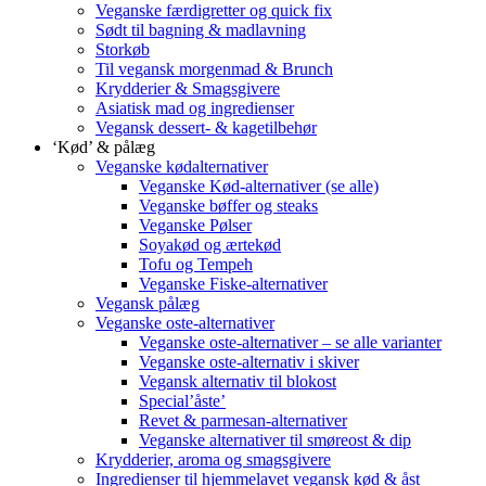
Veganske færdigretter og quick fix
Sødt til bagning & madlavning
Storkøb
Til vegansk morgenmad & Brunch
Krydderier & Smagsgivere
Asiatisk mad og ingredienser
Vegansk dessert- & kagetilbehør
‘Kød’ & pålæg
Veganske kødalternativer
Veganske Kød-alternativer (se alle)
Veganske bøffer og steaks
Veganske Pølser
Soyakød og ærtekød
Tofu og Tempeh
Veganske Fiske-alternativer
Vegansk pålæg
Veganske oste-alternativer
Veganske oste-alternativer – se alle varianter
Veganske oste-alternativ i skiver
Vegansk alternativ til blokost
Special’åste’
Revet & parmesan-alternativer
Veganske alternativer til smøreost & dip
Krydderier, aroma og smagsgivere
Ingredienser til hjemmelavet vegansk kød & åst