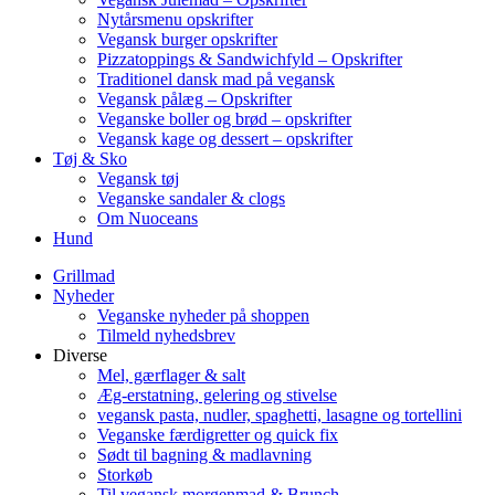
Nytårsmenu opskrifter
Vegansk burger opskrifter
Pizzatoppings & Sandwichfyld – Opskrifter
Traditionel dansk mad på vegansk
Vegansk pålæg – Opskrifter
Veganske boller og brød – opskrifter
Vegansk kage og dessert – opskrifter
Tøj & Sko
Vegansk tøj
Veganske sandaler & clogs
Om Nuoceans
Hund
Grillmad
Nyheder
Veganske nyheder på shoppen
Tilmeld nyhedsbrev
Diverse
Mel, gærflager & salt
Æg-erstatning, gelering og stivelse
vegansk pasta, nudler, spaghetti, lasagne og tortellini
Veganske færdigretter og quick fix
Sødt til bagning & madlavning
Storkøb
Til vegansk morgenmad & Brunch