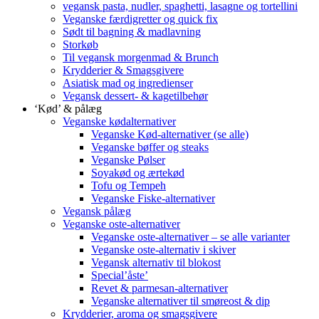
vegansk pasta, nudler, spaghetti, lasagne og tortellini
Veganske færdigretter og quick fix
Sødt til bagning & madlavning
Storkøb
Til vegansk morgenmad & Brunch
Krydderier & Smagsgivere
Asiatisk mad og ingredienser
Vegansk dessert- & kagetilbehør
‘Kød’ & pålæg
Veganske kødalternativer
Veganske Kød-alternativer (se alle)
Veganske bøffer og steaks
Veganske Pølser
Soyakød og ærtekød
Tofu og Tempeh
Veganske Fiske-alternativer
Vegansk pålæg
Veganske oste-alternativer
Veganske oste-alternativer – se alle varianter
Veganske oste-alternativ i skiver
Vegansk alternativ til blokost
Special’åste’
Revet & parmesan-alternativer
Veganske alternativer til smøreost & dip
Krydderier, aroma og smagsgivere