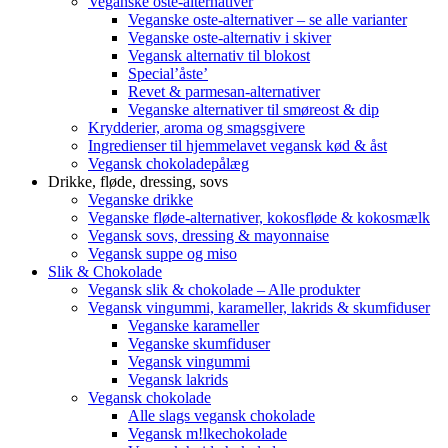
Veganske oste-alternativer
Veganske oste-alternativer – se alle varianter
Veganske oste-alternativ i skiver
Vegansk alternativ til blokost
Special’åste’
Revet & parmesan-alternativer
Veganske alternativer til smøreost & dip
Krydderier, aroma og smagsgivere
Ingredienser til hjemmelavet vegansk kød & åst
Vegansk chokoladepålæg
Drikke, fløde, dressing, sovs
Veganske drikke
Veganske fløde-alternativer, kokosfløde & kokosmælk
Vegansk sovs, dressing & mayonnaise
Vegansk suppe og miso
Slik & Chokolade
Vegansk slik & chokolade – Alle produkter
Vegansk vingummi, karameller, lakrids & skumfiduser
Veganske karameller
Veganske skumfiduser
Vegansk vingummi
Vegansk lakrids
Vegansk chokolade
Alle slags vegansk chokolade
Vegansk m!lkechokolade