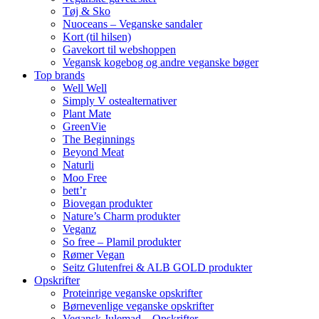
Tøj & Sko
Nuoceans – Veganske sandaler
Kort (til hilsen)
Gavekort til webshoppen
Vegansk kogebog og andre veganske bøger
Top brands
Well Well
Simply V ostealternativer
Plant Mate
GreenVie
The Beginnings
Beyond Meat
Naturli
Moo Free
bett’r
Biovegan produkter
Nature’s Charm produkter
Veganz
So free – Plamil produkter
Rømer Vegan
Seitz Glutenfrei & ALB GOLD produkter
Opskrifter
Proteinrige veganske opskrifter
Børnevenlige veganske opskrifter
Vegansk Julemad – Opskrifter