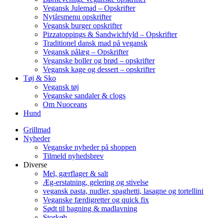
Vegansk Julemad – Opskrifter
Nytårsmenu opskrifter
Vegansk burger opskrifter
Pizzatoppings & Sandwichfyld – Opskrifter
Traditionel dansk mad på vegansk
Vegansk pålæg – Opskrifter
Veganske boller og brød – opskrifter
Vegansk kage og dessert – opskrifter
Tøj & Sko
Vegansk tøj
Veganske sandaler & clogs
Om Nuoceans
Hund
Grillmad
Nyheder
Veganske nyheder på shoppen
Tilmeld nyhedsbrev
Diverse
Mel, gærflager & salt
Æg-erstatning, gelering og stivelse
vegansk pasta, nudler, spaghetti, lasagne og tortellini
Veganske færdigretter og quick fix
Sødt til bagning & madlavning
Storkøb