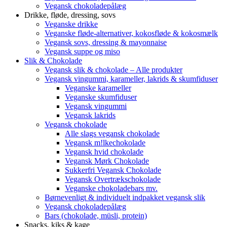
Vegansk chokoladepålæg
Drikke, fløde, dressing, sovs
Veganske drikke
Veganske fløde-alternativer, kokosfløde & kokosmælk
Vegansk sovs, dressing & mayonnaise
Vegansk suppe og miso
Slik & Chokolade
Vegansk slik & chokolade – Alle produkter
Vegansk vingummi, karameller, lakrids & skumfiduser
Veganske karameller
Veganske skumfiduser
Vegansk vingummi
Vegansk lakrids
Vegansk chokolade
Alle slags vegansk chokolade
Vegansk m!lkechokolade
Vegansk hvid chokolade
Vegansk Mørk Chokolade
Sukkerfri Vegansk Chokolade
Vegansk Overtrækschokolade
Veganske chokoladebars mv.
Børnevenligt & individuelt indpakket vegansk slik
Vegansk chokoladepålæg
Bars (chokolade, müsli, protein)
Snacks, kiks & kage