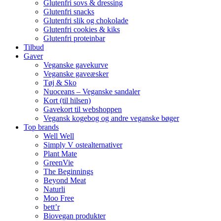
Glutenfri sovs & dressing
Glutenfri snacks
Glutenfri slik og chokolade
Glutenfri cookies & kiks
Glutenfri proteinbar
Tilbud
Gaver
Veganske gavekurve
Veganske gaveæsker
Tøj & Sko
Nuoceans – Veganske sandaler
Kort (til hilsen)
Gavekort til webshoppen
Vegansk kogebog og andre veganske bøger
Top brands
Well Well
Simply V ostealternativer
Plant Mate
GreenVie
The Beginnings
Beyond Meat
Naturli
Moo Free
bett’r
Biovegan produkter