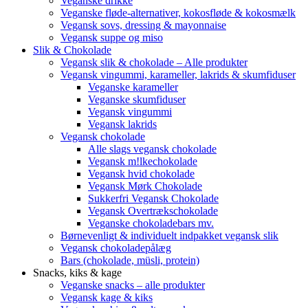
Veganske drikke
Veganske fløde-alternativer, kokosfløde & kokosmælk
Vegansk sovs, dressing & mayonnaise
Vegansk suppe og miso
Slik & Chokolade
Vegansk slik & chokolade – Alle produkter
Vegansk vingummi, karameller, lakrids & skumfiduser
Veganske karameller
Veganske skumfiduser
Vegansk vingummi
Vegansk lakrids
Vegansk chokolade
Alle slags vegansk chokolade
Vegansk m!lkechokolade
Vegansk hvid chokolade
Vegansk Mørk Chokolade
Sukkerfri Vegansk Chokolade
Vegansk Overtrækschokolade
Veganske chokoladebars mv.
Børnevenligt & individuelt indpakket vegansk slik
Vegansk chokoladepålæg
Bars (chokolade, müsli, protein)
Snacks, kiks & kage
Veganske snacks – alle produkter
Vegansk kage & kiks