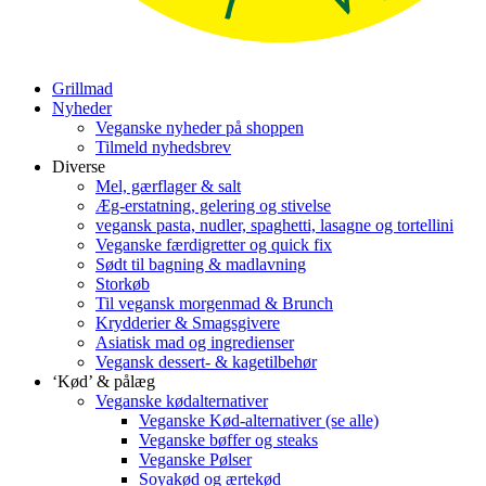
Grillmad
Nyheder
Veganske nyheder på shoppen
Tilmeld nyhedsbrev
Diverse
Mel, gærflager & salt
Æg-erstatning, gelering og stivelse
vegansk pasta, nudler, spaghetti, lasagne og tortellini
Veganske færdigretter og quick fix
Sødt til bagning & madlavning
Storkøb
Til vegansk morgenmad & Brunch
Krydderier & Smagsgivere
Asiatisk mad og ingredienser
Vegansk dessert- & kagetilbehør
‘Kød’ & pålæg
Veganske kødalternativer
Veganske Kød-alternativer (se alle)
Veganske bøffer og steaks
Veganske Pølser
Soyakød og ærtekød