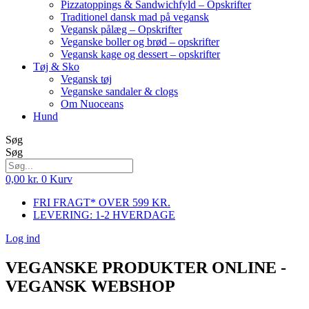
Pizzatoppings & Sandwichfyld – Opskrifter
Traditionel dansk mad på vegansk
Vegansk pålæg – Opskrifter
Veganske boller og brød – opskrifter
Vegansk kage og dessert – opskrifter
Tøj & Sko
Vegansk tøj
Veganske sandaler & clogs
Om Nuoceans
Hund
Søg
Søg
0,00
kr.
0
Kurv
FRI FRAGT* OVER 599 KR.
LEVERING: 1-2 HVERDAGE
Log ind
VEGANSKE PRODUKTER ONLINE -
VEGANSK WEBSHOP