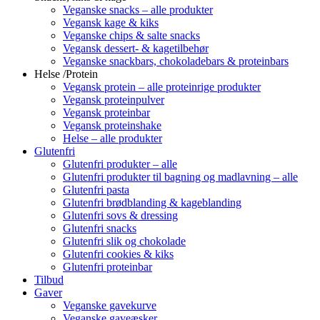
Veganske snacks – alle produkter
Vegansk kage & kiks
Veganske chips & salte snacks
Vegansk dessert- & kagetilbehør
Veganske snackbars, chokoladebars & proteinbars
Helse /Protein
Vegansk protein – alle proteinrige produkter
Vegansk proteinpulver
Vegansk proteinbar
Vegansk proteinshake
Helse – alle produkter
Glutenfri
Glutenfri produkter – alle
Glutenfri produkter til bagning og madlavning – alle
Glutenfri pasta
Glutenfri brødblanding & kageblanding
Glutenfri sovs & dressing
Glutenfri snacks
Glutenfri slik og chokolade
Glutenfri cookies & kiks
Glutenfri proteinbar
Tilbud
Gaver
Veganske gavekurve
Veganske gaveæsker