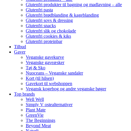
Glutenfri produkter til bagning og madlavning – alle
Glutenfri pasta
Glutenfri brødblanding & kageblanding
Glutenfri sovs & dressing
Glutenfri snacks
Glutenfri slik og chokolade
Glutenfri cookies & kiks
Glutenfri proteinbar
Tilbud
Gaver
Veganske gavekurve
Veganske gaveæsker
Tøj & Sko
Nuoceans – Veganske sandaler
Kort (til hilsen)
Gavekort til webshoppen
Vegansk kogebog og andre veganske bøger
Top brands
Well Well
Simply V ostealternativer
Plant Mate
GreenVie
The Beginnings
Beyond Meat
Naturli