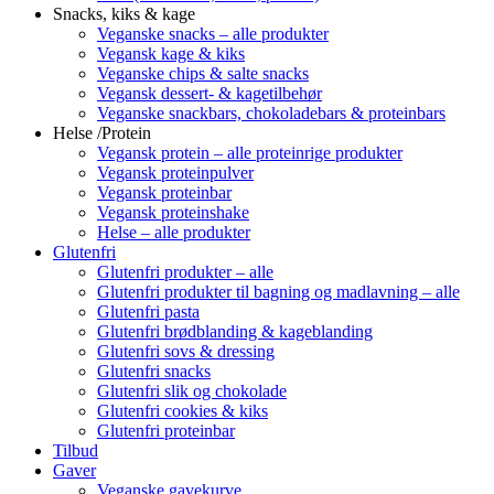
Snacks, kiks & kage
Veganske snacks – alle produkter
Vegansk kage & kiks
Veganske chips & salte snacks
Vegansk dessert- & kagetilbehør
Veganske snackbars, chokoladebars & proteinbars
Helse /Protein
Vegansk protein – alle proteinrige produkter
Vegansk proteinpulver
Vegansk proteinbar
Vegansk proteinshake
Helse – alle produkter
Glutenfri
Glutenfri produkter – alle
Glutenfri produkter til bagning og madlavning – alle
Glutenfri pasta
Glutenfri brødblanding & kageblanding
Glutenfri sovs & dressing
Glutenfri snacks
Glutenfri slik og chokolade
Glutenfri cookies & kiks
Glutenfri proteinbar
Tilbud
Gaver
Veganske gavekurve