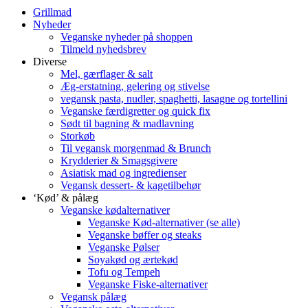
Grillmad
Nyheder
Veganske nyheder på shoppen
Tilmeld nyhedsbrev
Diverse
Mel, gærflager & salt
Æg-erstatning, gelering og stivelse
vegansk pasta, nudler, spaghetti, lasagne og tortellini
Veganske færdigretter og quick fix
Sødt til bagning & madlavning
Storkøb
Til vegansk morgenmad & Brunch
Krydderier & Smagsgivere
Asiatisk mad og ingredienser
Vegansk dessert- & kagetilbehør
‘Kød’ & pålæg
Veganske kødalternativer
Veganske Kød-alternativer (se alle)
Veganske bøffer og steaks
Veganske Pølser
Soyakød og ærtekød
Tofu og Tempeh
Veganske Fiske-alternativer
Vegansk pålæg