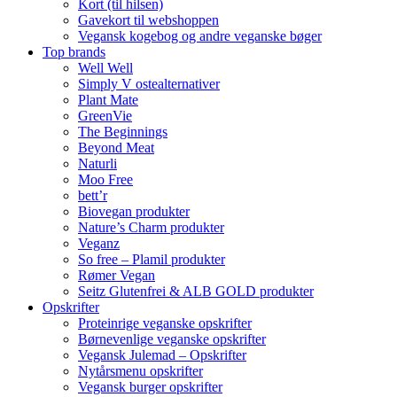
Kort (til hilsen)
Gavekort til webshoppen
Vegansk kogebog og andre veganske bøger
Top brands
Well Well
Simply V ostealternativer
Plant Mate
GreenVie
The Beginnings
Beyond Meat
Naturli
Moo Free
bett’r
Biovegan produkter
Nature’s Charm produkter
Veganz
So free – Plamil produkter
Rømer Vegan
Seitz Glutenfrei & ALB GOLD produkter
Opskrifter
Proteinrige veganske opskrifter
Børnevenlige veganske opskrifter
Vegansk Julemad – Opskrifter
Nytårsmenu opskrifter
Vegansk burger opskrifter