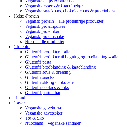
Veganske chips & salte snacks
Vegansk dessert- & kagetilbehør
Veganske snackbars, chokoladebars & proteinbars
Helse /Protein
Vegansk protein – alle proteinrige produkter
Vegansk proteinpulver
Vegansk proteinbar
Vegansk proteinshake
Helse – alle produkter
Glutenfri
Glutenfri produkter – alle
Glutenfri produkter til bagning og madlavning – alle
Glutenfri pasta
Glutenfri brødblanding & kageblanding
Glutenfri sovs & dressing
Glutenfri snacks
Glutenfri slik og chokolade
Glutenfri cookies & kiks
Glutenfri proteinbar
Tilbud
Gaver
Veganske gavekurve
Veganske gaveæsker
Tøj & Sko
Nuoceans – Veganske sandaler