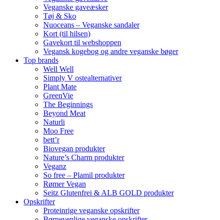
Veganske gaveæsker
Tøj & Sko
Nuoceans – Veganske sandaler
Kort (til hilsen)
Gavekort til webshoppen
Vegansk kogebog og andre veganske bøger
Top brands
Well Well
Simply V ostealternativer
Plant Mate
GreenVie
The Beginnings
Beyond Meat
Naturli
Moo Free
bett’r
Biovegan produkter
Nature’s Charm produkter
Veganz
So free – Plamil produkter
Rømer Vegan
Seitz Glutenfrei & ALB GOLD produkter
Opskrifter
Proteinrige veganske opskrifter
Børnevenlige veganske opskrifter