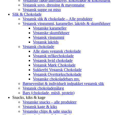
Veganske fløde-alternativer, kokosfløde & kokosmælk
Vegansk sovs, dressing & mayonnaise
Vegansk suppe og miso
Slik & Chokolade
Vegansk slik & chokolade – Alle produkter
Vegansk vingummi, karameller, lakrids & skumfiduser
Veganske karameller
Veganske skumfiduser
Vegansk vingummi
Vegansk lakrids
Vegansk chokolade
Alle slags vegansk chokolade
Vegansk m!lkechokolade
Vegansk hvid chokolade
Vegansk Mørk Chokolade
Sukkerfri Vegansk Chokolade
Vegansk Overtrækschokolade
Veganske chokoladebars mv.
Børnevenligt & individuelt indpakket vegansk slik
Vegansk chokoladepålæg
Bars (chokolade, müsli, protein)
Snacks, kiks & kage
Veganske snacks – alle produkter
Vegansk kage & kiks
Veganske chips & salte snacks