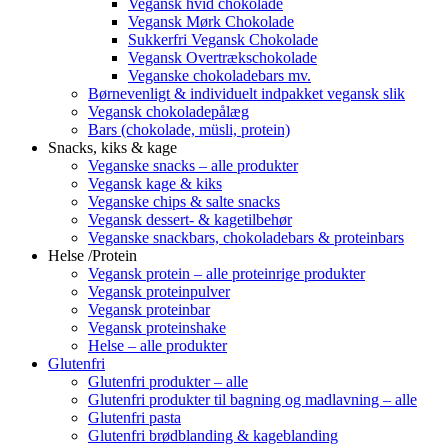
Vegansk hvid chokolade
Vegansk Mørk Chokolade
Sukkerfri Vegansk Chokolade
Vegansk Overtrækschokolade
Veganske chokoladebars mv.
Børnevenligt & individuelt indpakket vegansk slik
Vegansk chokoladepålæg
Bars (chokolade, müsli, protein)
Snacks, kiks & kage
Veganske snacks – alle produkter
Vegansk kage & kiks
Veganske chips & salte snacks
Vegansk dessert- & kagetilbehør
Veganske snackbars, chokoladebars & proteinbars
Helse /Protein
Vegansk protein – alle proteinrige produkter
Vegansk proteinpulver
Vegansk proteinbar
Vegansk proteinshake
Helse – alle produkter
Glutenfri
Glutenfri produkter – alle
Glutenfri produkter til bagning og madlavning – alle
Glutenfri pasta
Glutenfri brødblanding & kageblanding