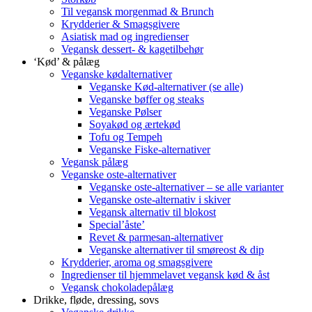
Til vegansk morgenmad & Brunch
Krydderier & Smagsgivere
Asiatisk mad og ingredienser
Vegansk dessert- & kagetilbehør
‘Kød’ & pålæg
Veganske kødalternativer
Veganske Kød-alternativer (se alle)
Veganske bøffer og steaks
Veganske Pølser
Soyakød og ærtekød
Tofu og Tempeh
Veganske Fiske-alternativer
Vegansk pålæg
Veganske oste-alternativer
Veganske oste-alternativer – se alle varianter
Veganske oste-alternativ i skiver
Vegansk alternativ til blokost
Special’åste’
Revet & parmesan-alternativer
Veganske alternativer til smøreost & dip
Krydderier, aroma og smagsgivere
Ingredienser til hjemmelavet vegansk kød & åst
Vegansk chokoladepålæg
Drikke, fløde, dressing, sovs