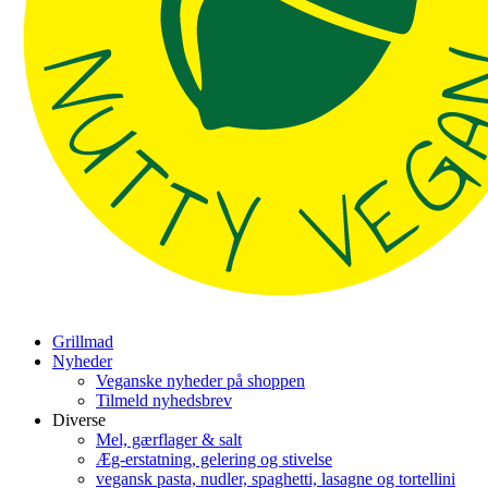
Grillmad
Nyheder
Veganske nyheder på shoppen
Tilmeld nyhedsbrev
Diverse
Mel, gærflager & salt
Æg-erstatning, gelering og stivelse
vegansk pasta, nudler, spaghetti, lasagne og tortellini