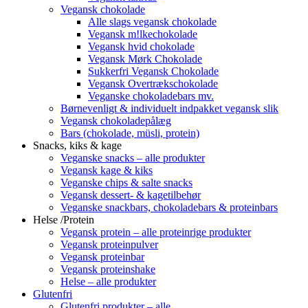
Vegansk chokolade
Alle slags vegansk chokolade
Vegansk m!lkechokolade
Vegansk hvid chokolade
Vegansk Mørk Chokolade
Sukkerfri Vegansk Chokolade
Vegansk Overtrækschokolade
Veganske chokoladebars mv.
Børnevenligt & individuelt indpakket vegansk slik
Vegansk chokoladepålæg
Bars (chokolade, müsli, protein)
Snacks, kiks & kage
Veganske snacks – alle produkter
Vegansk kage & kiks
Veganske chips & salte snacks
Vegansk dessert- & kagetilbehør
Veganske snackbars, chokoladebars & proteinbars
Helse /Protein
Vegansk protein – alle proteinrige produkter
Vegansk proteinpulver
Vegansk proteinbar
Vegansk proteinshake
Helse – alle produkter
Glutenfri
Glutenfri produkter – alle