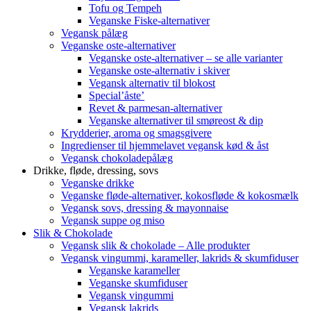
Tofu og Tempeh
Veganske Fiske-alternativer
Vegansk pålæg
Veganske oste-alternativer
Veganske oste-alternativer – se alle varianter
Veganske oste-alternativ i skiver
Vegansk alternativ til blokost
Special’åste’
Revet & parmesan-alternativer
Veganske alternativer til smøreost & dip
Krydderier, aroma og smagsgivere
Ingredienser til hjemmelavet vegansk kød & åst
Vegansk chokoladepålæg
Drikke, fløde, dressing, sovs
Veganske drikke
Veganske fløde-alternativer, kokosfløde & kokosmælk
Vegansk sovs, dressing & mayonnaise
Vegansk suppe og miso
Slik & Chokolade
Vegansk slik & chokolade – Alle produkter
Vegansk vingummi, karameller, lakrids & skumfiduser
Veganske karameller
Veganske skumfiduser
Vegansk vingummi
Vegansk lakrids