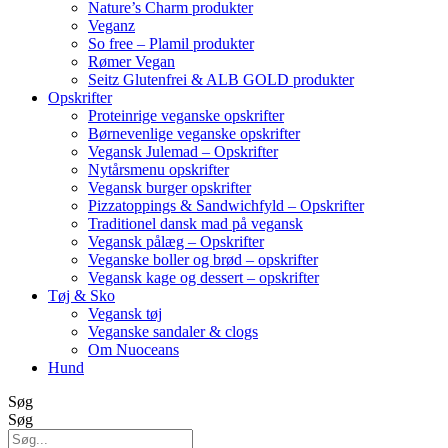
Nature’s Charm produkter
Veganz
So free – Plamil produkter
Rømer Vegan
Seitz Glutenfrei & ALB GOLD produkter
Opskrifter
Proteinrige veganske opskrifter
Børnevenlige veganske opskrifter
Vegansk Julemad – Opskrifter
Nytårsmenu opskrifter
Vegansk burger opskrifter
Pizzatoppings & Sandwichfyld – Opskrifter
Traditionel dansk mad på vegansk
Vegansk pålæg – Opskrifter
Veganske boller og brød – opskrifter
Vegansk kage og dessert – opskrifter
Tøj & Sko
Vegansk tøj
Veganske sandaler & clogs
Om Nuoceans
Hund
Søg
Søg