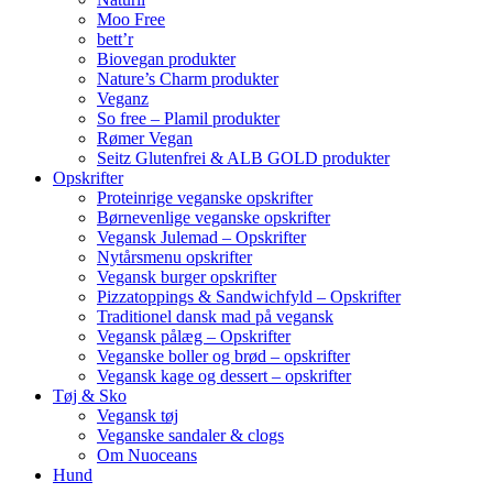
Moo Free
bett’r
Biovegan produkter
Nature’s Charm produkter
Veganz
So free – Plamil produkter
Rømer Vegan
Seitz Glutenfrei & ALB GOLD produkter
Opskrifter
Proteinrige veganske opskrifter
Børnevenlige veganske opskrifter
Vegansk Julemad – Opskrifter
Nytårsmenu opskrifter
Vegansk burger opskrifter
Pizzatoppings & Sandwichfyld – Opskrifter
Traditionel dansk mad på vegansk
Vegansk pålæg – Opskrifter
Veganske boller og brød – opskrifter
Vegansk kage og dessert – opskrifter
Tøj & Sko
Vegansk tøj
Veganske sandaler & clogs
Om Nuoceans
Hund