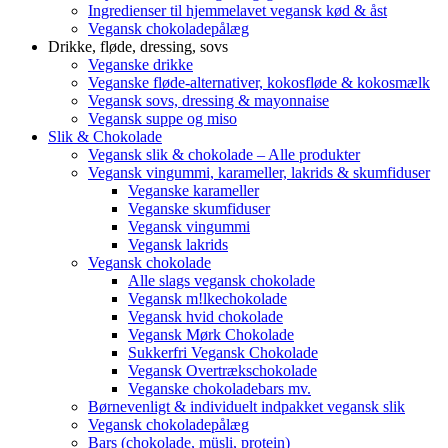
Ingredienser til hjemmelavet vegansk kød & åst
Vegansk chokoladepålæg
Drikke, fløde, dressing, sovs
Veganske drikke
Veganske fløde-alternativer, kokosfløde & kokosmælk
Vegansk sovs, dressing & mayonnaise
Vegansk suppe og miso
Slik & Chokolade
Vegansk slik & chokolade – Alle produkter
Vegansk vingummi, karameller, lakrids & skumfiduser
Veganske karameller
Veganske skumfiduser
Vegansk vingummi
Vegansk lakrids
Vegansk chokolade
Alle slags vegansk chokolade
Vegansk m!lkechokolade
Vegansk hvid chokolade
Vegansk Mørk Chokolade
Sukkerfri Vegansk Chokolade
Vegansk Overtrækschokolade
Veganske chokoladebars mv.
Børnevenligt & individuelt indpakket vegansk slik
Vegansk chokoladepålæg
Bars (chokolade, müsli, protein)