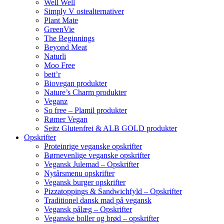
Well Well
Simply V ostealternativer
Plant Mate
GreenVie
The Beginnings
Beyond Meat
Naturli
Moo Free
bett’r
Biovegan produkter
Nature’s Charm produkter
Veganz
So free – Plamil produkter
Rømer Vegan
Seitz Glutenfrei & ALB GOLD produkter
Opskrifter
Proteinrige veganske opskrifter
Børnevenlige veganske opskrifter
Vegansk Julemad – Opskrifter
Nytårsmenu opskrifter
Vegansk burger opskrifter
Pizzatoppings & Sandwichfyld – Opskrifter
Traditionel dansk mad på vegansk
Vegansk pålæg – Opskrifter
Veganske boller og brød – opskrifter