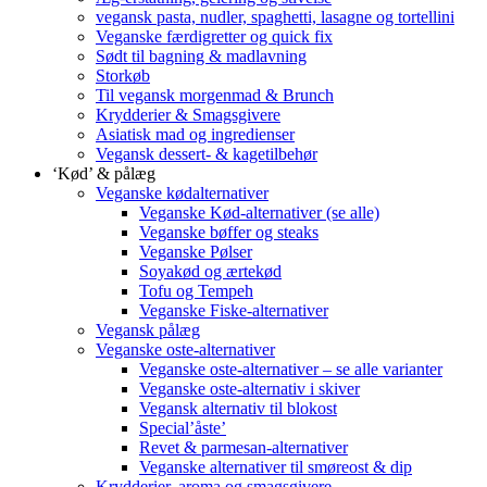
vegansk pasta, nudler, spaghetti, lasagne og tortellini
Veganske færdigretter og quick fix
Sødt til bagning & madlavning
Storkøb
Til vegansk morgenmad & Brunch
Krydderier & Smagsgivere
Asiatisk mad og ingredienser
Vegansk dessert- & kagetilbehør
‘Kød’ & pålæg
Veganske kødalternativer
Veganske Kød-alternativer (se alle)
Veganske bøffer og steaks
Veganske Pølser
Soyakød og ærtekød
Tofu og Tempeh
Veganske Fiske-alternativer
Vegansk pålæg
Veganske oste-alternativer
Veganske oste-alternativer – se alle varianter
Veganske oste-alternativ i skiver
Vegansk alternativ til blokost
Special’åste’
Revet & parmesan-alternativer
Veganske alternativer til smøreost & dip
Krydderier, aroma og smagsgivere