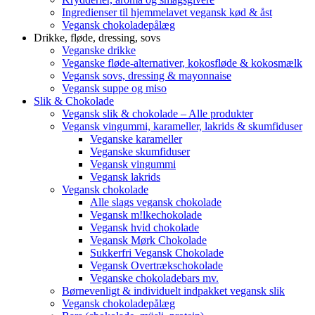
Ingredienser til hjemmelavet vegansk kød & åst
Vegansk chokoladepålæg
Drikke, fløde, dressing, sovs
Veganske drikke
Veganske fløde-alternativer, kokosfløde & kokosmælk
Vegansk sovs, dressing & mayonnaise
Vegansk suppe og miso
Slik & Chokolade
Vegansk slik & chokolade – Alle produkter
Vegansk vingummi, karameller, lakrids & skumfiduser
Veganske karameller
Veganske skumfiduser
Vegansk vingummi
Vegansk lakrids
Vegansk chokolade
Alle slags vegansk chokolade
Vegansk m!lkechokolade
Vegansk hvid chokolade
Vegansk Mørk Chokolade
Sukkerfri Vegansk Chokolade
Vegansk Overtrækschokolade
Veganske chokoladebars mv.
Børnevenligt & individuelt indpakket vegansk slik
Vegansk chokoladepålæg