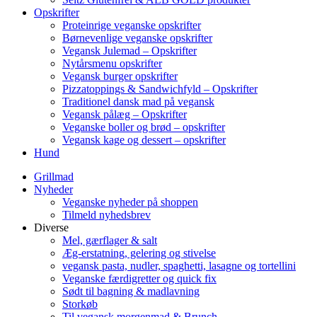
Opskrifter
Proteinrige veganske opskrifter
Børnevenlige veganske opskrifter
Vegansk Julemad – Opskrifter
Nytårsmenu opskrifter
Vegansk burger opskrifter
Pizzatoppings & Sandwichfyld – Opskrifter
Traditionel dansk mad på vegansk
Vegansk pålæg – Opskrifter
Veganske boller og brød – opskrifter
Vegansk kage og dessert – opskrifter
Hund
Grillmad
Nyheder
Veganske nyheder på shoppen
Tilmeld nyhedsbrev
Diverse
Mel, gærflager & salt
Æg-erstatning, gelering og stivelse
vegansk pasta, nudler, spaghetti, lasagne og tortellini
Veganske færdigretter og quick fix
Sødt til bagning & madlavning
Storkøb
Til vegansk morgenmad & Brunch