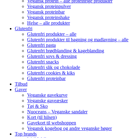
Vegansk protein – alle proteinrige produkter
Vegansk proteinpulver
Vegansk proteinbar
Vegansk proteinshake
Helse – alle produkter
Glutenfri
Glutenfri produkter – alle
Glutenfri produkter til bagning og madlavning – alle
Glutenfri pasta
Glutenfri brødblanding & kageblanding
Glutenfri sovs & dressing
Glutenfri snacks
Glutenfri slik og chokolade
Glutenfri cookies & kiks
Glutenfri proteinbar
Tilbud
Gaver
Veganske gavekurve
Veganske gaveæsker
Tøj & Sko
Nuoceans – Veganske sandaler
Kort (til hilsen)
Gavekort til webshoppen
Vegansk kogebog og andre veganske bøger
Top brands