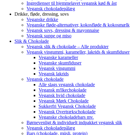
Ingredienser til hjemmelavet vegansk kød & åst
Vegansk chokoladepålæg
Drikke, fløde, dressing, sovs
Veganske drikke
Veganske fløde-alternativer, kokosfløde & kokosmælk
Vegansk sovs, dressing & mayonnaise
Vegansk suppe og miso
Slik & Chokolade
Vegansk slik & chokolade – Alle produkter
Vegansk vingummi, karameller, lakrids & skumfiduser
Veganske karameller
Veganske skumfiduser
Vegansk vingummi
Vegansk lakrids
Vegansk chokolade
Alle slags vegansk chokolade
Vegansk m!lkechokolade
Vegansk hvid chokolade
Vegansk Mørk Chokolade
Sukkerfri Vegansk Chokolade
Vegansk Overtrækschokolade
Veganske chokoladebars mv.
Børnevenligt & individuelt indpakket vegansk slik
Vegansk chokoladepålæg
Bars (chokolade, müsli, protein)