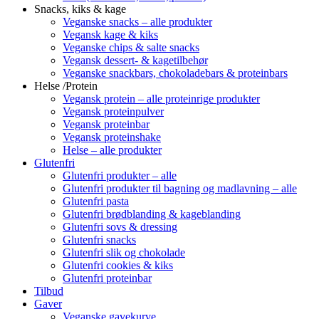
Snacks, kiks & kage
Veganske snacks – alle produkter
Vegansk kage & kiks
Veganske chips & salte snacks
Vegansk dessert- & kagetilbehør
Veganske snackbars, chokoladebars & proteinbars
Helse /Protein
Vegansk protein – alle proteinrige produkter
Vegansk proteinpulver
Vegansk proteinbar
Vegansk proteinshake
Helse – alle produkter
Glutenfri
Glutenfri produkter – alle
Glutenfri produkter til bagning og madlavning – alle
Glutenfri pasta
Glutenfri brødblanding & kageblanding
Glutenfri sovs & dressing
Glutenfri snacks
Glutenfri slik og chokolade
Glutenfri cookies & kiks
Glutenfri proteinbar
Tilbud
Gaver
Veganske gavekurve