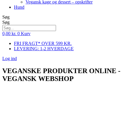
Vegansk kage og dessert – opskrifter
Hund
Søg
Søg
0,00
kr.
0
Kurv
FRI FRAGT* OVER 599 KR.
LEVERING: 1-2 HVERDAGE
Log ind
VEGANSKE PRODUKTER ONLINE -
VEGANSK WEBSHOP