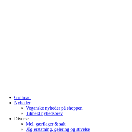
Grillmad
Nyheder
Veganske nyheder på shoppen
Tilmeld nyhedsbrev
Diverse
Mel, gærflager & salt
Æg-erstatning, gelering og stivelse