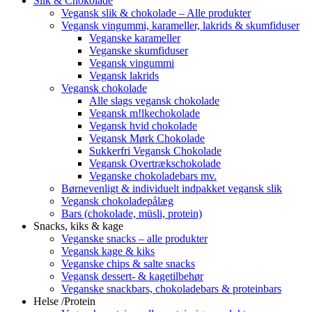
Slik & Chokolade
Vegansk slik & chokolade – Alle produkter
Vegansk vingummi, karameller, lakrids & skumfiduser
Veganske karameller
Veganske skumfiduser
Vegansk vingummi
Vegansk lakrids
Vegansk chokolade
Alle slags vegansk chokolade
Vegansk m!lkechokolade
Vegansk hvid chokolade
Vegansk Mørk Chokolade
Sukkerfri Vegansk Chokolade
Vegansk Overtrækschokolade
Veganske chokoladebars mv.
Børnevenligt & individuelt indpakket vegansk slik
Vegansk chokoladepålæg
Bars (chokolade, müsli, protein)
Snacks, kiks & kage
Veganske snacks – alle produkter
Vegansk kage & kiks
Veganske chips & salte snacks
Vegansk dessert- & kagetilbehør
Veganske snackbars, chokoladebars & proteinbars
Helse /Protein