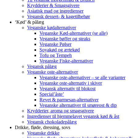
Krydderier & Smagsgivere
Asiatisk mad og ingredienser
Vegansk dessert- & kagetilbehør
‘Kød’ & pålæg
Veganske kødalternativer
Veganske Kød-alternativer (se alle)
Veganske bøffer og steaks
Veganske Pølser
Soyakød og ærtekød
Tofu og Tempeh
Veganske Fiske-alternativer
Vegansk pålæg
Veganske oste-alternativer
Veganske oste-alternativer – se alle varianter
Veganske oste-alternativ i skiver
Vegansk alternativ til blokost
Special’åste’
Revet & parmesan-alternativer
Veganske alternativer til smøreost & dip
Krydderier, aroma og smagsgivere
Ingredienser til hjemmelavet vegansk kød & åst
Vegansk chokoladepålæg
Drikke, fløde, dressing, sovs
Veganske drikke