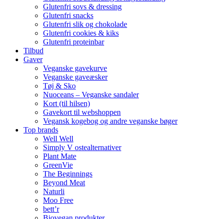
Glutenfri sovs & dressing
Glutenfri snacks
Glutenfri slik og chokolade
Glutenfri cookies & kiks
Glutenfri proteinbar
Tilbud
Gaver
Veganske gavekurve
Veganske gaveæsker
Tøj & Sko
Nuoceans – Veganske sandaler
Kort (til hilsen)
Gavekort til webshoppen
Vegansk kogebog og andre veganske bøger
Top brands
Well Well
Simply V ostealternativer
Plant Mate
GreenVie
The Beginnings
Beyond Meat
Naturli
Moo Free
bett’r
Biovegan produkter