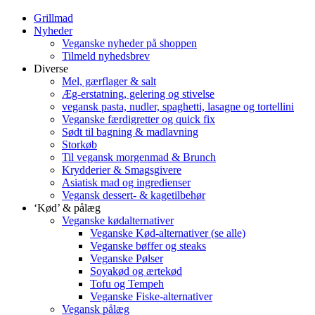
Grillmad
Nyheder
Veganske nyheder på shoppen
Tilmeld nyhedsbrev
Diverse
Mel, gærflager & salt
Æg-erstatning, gelering og stivelse
vegansk pasta, nudler, spaghetti, lasagne og tortellini
Veganske færdigretter og quick fix
Sødt til bagning & madlavning
Storkøb
Til vegansk morgenmad & Brunch
Krydderier & Smagsgivere
Asiatisk mad og ingredienser
Vegansk dessert- & kagetilbehør
‘Kød’ & pålæg
Veganske kødalternativer
Veganske Kød-alternativer (se alle)
Veganske bøffer og steaks
Veganske Pølser
Soyakød og ærtekød
Tofu og Tempeh
Veganske Fiske-alternativer
Vegansk pålæg