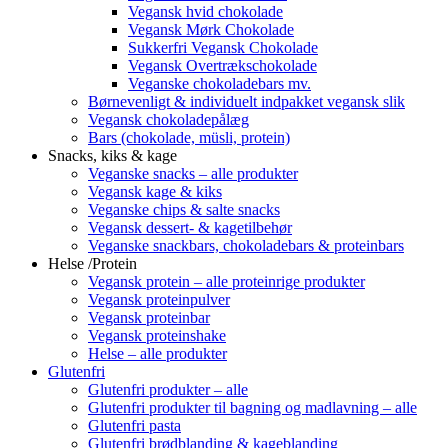
Vegansk hvid chokolade
Vegansk Mørk Chokolade
Sukkerfri Vegansk Chokolade
Vegansk Overtrækschokolade
Veganske chokoladebars mv.
Børnevenligt & individuelt indpakket vegansk slik
Vegansk chokoladepålæg
Bars (chokolade, müsli, protein)
Snacks, kiks & kage
Veganske snacks – alle produkter
Vegansk kage & kiks
Veganske chips & salte snacks
Vegansk dessert- & kagetilbehør
Veganske snackbars, chokoladebars & proteinbars
Helse /Protein
Vegansk protein – alle proteinrige produkter
Vegansk proteinpulver
Vegansk proteinbar
Vegansk proteinshake
Helse – alle produkter
Glutenfri
Glutenfri produkter – alle
Glutenfri produkter til bagning og madlavning – alle
Glutenfri pasta
Glutenfri brødblanding & kageblanding