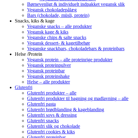
Børnevenligt & individuelt indpakket vegansk slik
Vegansk chokoladepålæg
Bars (chokolade, müsli, protein)
Snacks, kiks & kage
Veganske snacks – alle produkter
Vegansk kage & kiks
Veganske chips & salte snacks
Vegansk dessert- & kagetilbehør
Veganske snackbars, chokoladebars & proteinbars
Helse /Protein
Vegansk protein – alle proteinrige produkter
Vegansk proteinpulver
Vegansk proteinbar
Vegansk proteinshake
Helse – alle produkter
Glutenfri
Glutenfri produkter – alle
Glutenfri produkter til bagning og madlavning – alle
Glutenfri pasta
Glutenfri brødblanding & kageblanding
Glutenfri sovs & dressing
Glutenfri snacks
Glutenfri slik og chokolade
Glutenfri cookies & kiks
Glutenfri proteinbar