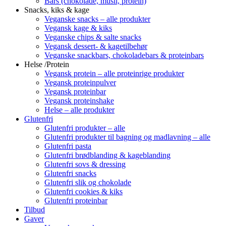
Bars (chokolade, müsli, protein)
Snacks, kiks & kage
Veganske snacks – alle produkter
Vegansk kage & kiks
Veganske chips & salte snacks
Vegansk dessert- & kagetilbehør
Veganske snackbars, chokoladebars & proteinbars
Helse /Protein
Vegansk protein – alle proteinrige produkter
Vegansk proteinpulver
Vegansk proteinbar
Vegansk proteinshake
Helse – alle produkter
Glutenfri
Glutenfri produkter – alle
Glutenfri produkter til bagning og madlavning – alle
Glutenfri pasta
Glutenfri brødblanding & kageblanding
Glutenfri sovs & dressing
Glutenfri snacks
Glutenfri slik og chokolade
Glutenfri cookies & kiks
Glutenfri proteinbar
Tilbud
Gaver