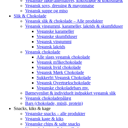
Veganske fløde-alternativer, kokosfløde & kokosmælk
Vegansk sovs, dressing & mayonnaise
Vegansk suppe og miso
Slik & Chokolade
Vegansk slik & chokolade – Alle produkter
Vegansk vingummi, karameller, lakrids & skumfiduser
Veganske karameller
Veganske skumfiduser
Vegansk vingummi
Vegansk lakrids
Vegansk chokolade
Alle slags vegansk chokolade
Vegansk m!lkechokolade
Vegansk hvid chokolade
Vegansk Mørk Chokolade
Sukkerfri Vegansk Chokolade
Vegansk Overtrækschokolade
Veganske chokoladebars mv.
Børnevenligt & individuelt indpakket vegansk slik
Vegansk chokoladepålæg
Bars (chokolade, müsli, protein)
Snacks, kiks & kage
Veganske snacks – alle produkter
Vegansk kage & kiks
Veganske chips & salte snacks