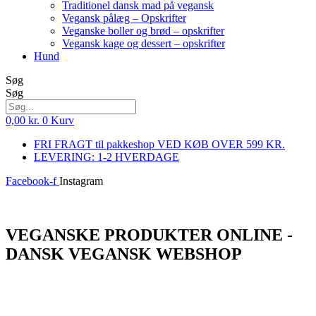
Traditionel dansk mad på vegansk
Vegansk pålæg – Opskrifter
Veganske boller og brød – opskrifter
Vegansk kage og dessert – opskrifter
Hund
Søg
Søg
0,00
kr.
0
Kurv
FRI FRAGT til pakkeshop VED KØB OVER 599 KR.
LEVERING: 1-2 HVERDAGE
Facebook-f
Instagram
Log ind
VEGANSKE PRODUKTER ONLINE -
DANSK VEGANSK WEBSHOP