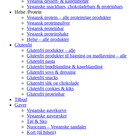
Vegansk dessert- & kagetilbehør
Veganske snackbars, chokoladebars & proteinbars
Helse /Protein
Vegansk protein – alle proteinrige produkter
Vegansk proteinpulver
Vegansk proteinbar
Vegansk proteinshake
Helse – alle produkter
Glutenfri
Glutenfri produkter – alle
Glutenfri produkter til bagning og madlavning – alle
Glutenfri pasta
Glutenfri brødblanding & kageblanding
Glutenfri sovs & dressing
Glutenfri snacks
Glutenfri slik og chokolade
Glutenfri cookies & kiks
Glutenfri proteinbar
Tilbud
Gaver
Veganske gavekurve
Veganske gaveæsker
Tøj & Sko
Nuoceans – Veganske sandaler
Kort (til hilsen)