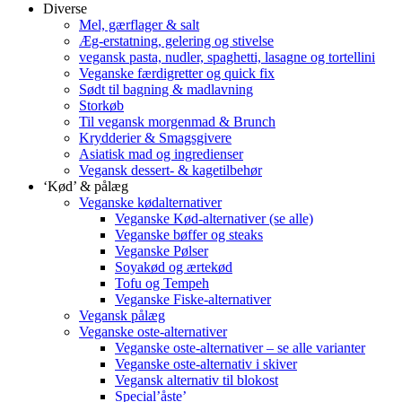
Diverse
Mel, gærflager & salt
Æg-erstatning, gelering og stivelse
vegansk pasta, nudler, spaghetti, lasagne og tortellini
Veganske færdigretter og quick fix
Sødt til bagning & madlavning
Storkøb
Til vegansk morgenmad & Brunch
Krydderier & Smagsgivere
Asiatisk mad og ingredienser
Vegansk dessert- & kagetilbehør
‘Kød’ & pålæg
Veganske kødalternativer
Veganske Kød-alternativer (se alle)
Veganske bøffer og steaks
Veganske Pølser
Soyakød og ærtekød
Tofu og Tempeh
Veganske Fiske-alternativer
Vegansk pålæg
Veganske oste-alternativer
Veganske oste-alternativer – se alle varianter
Veganske oste-alternativ i skiver
Vegansk alternativ til blokost
Special’åste’