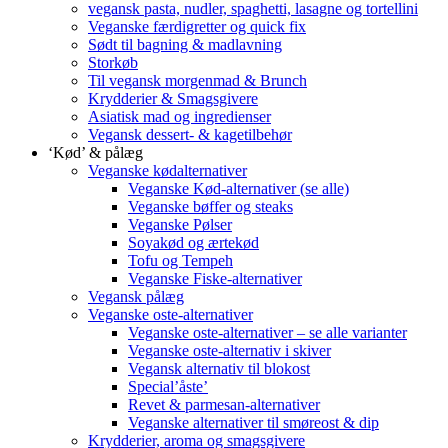
vegansk pasta, nudler, spaghetti, lasagne og tortellini
Veganske færdigretter og quick fix
Sødt til bagning & madlavning
Storkøb
Til vegansk morgenmad & Brunch
Krydderier & Smagsgivere
Asiatisk mad og ingredienser
Vegansk dessert- & kagetilbehør
‘Kød’ & pålæg
Veganske kødalternativer
Veganske Kød-alternativer (se alle)
Veganske bøffer og steaks
Veganske Pølser
Soyakød og ærtekød
Tofu og Tempeh
Veganske Fiske-alternativer
Vegansk pålæg
Veganske oste-alternativer
Veganske oste-alternativer – se alle varianter
Veganske oste-alternativ i skiver
Vegansk alternativ til blokost
Special’åste’
Revet & parmesan-alternativer
Veganske alternativer til smøreost & dip
Krydderier, aroma og smagsgivere