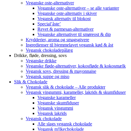
Veganske oste-alternativer
Veganske oste-alternativer – se alle varianter
Veganske oste-alternativ i skiver
Vegansk alternativ til blokost
Special’åste’
Revet & parmesan-alternativer
Veganske alternativer til smøreost & dip
Krydderier, aroma og smagsgivere
Ingredienser til hjemmelavet vegansk kød & åst
Vegansk chokoladepålæg
Drikke, fløde, dressing, sovs
Veganske drikke
Veganske fløde-alternativer, kokosfløde & kokosmælk
Vegansk sovs, dressing & mayonnaise
Vegansk suppe og miso
Slik & Chokolade
Vegansk slik & chokolade – Alle produkter
Vegansk vingummi, karameller, lakrids & skumfiduser
Veganske karameller
Veganske skumfiduser
Vegansk vingummi
Vegansk lakrids
Vegansk chokolade
Alle slags vegansk chokolade
Vegansk m!lkechokolade