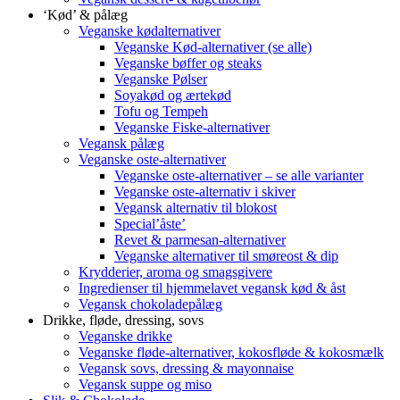
‘Kød’ & pålæg
Veganske kødalternativer
Veganske Kød-alternativer (se alle)
Veganske bøffer og steaks
Veganske Pølser
Soyakød og ærtekød
Tofu og Tempeh
Veganske Fiske-alternativer
Vegansk pålæg
Veganske oste-alternativer
Veganske oste-alternativer – se alle varianter
Veganske oste-alternativ i skiver
Vegansk alternativ til blokost
Special’åste’
Revet & parmesan-alternativer
Veganske alternativer til smøreost & dip
Krydderier, aroma og smagsgivere
Ingredienser til hjemmelavet vegansk kød & åst
Vegansk chokoladepålæg
Drikke, fløde, dressing, sovs
Veganske drikke
Veganske fløde-alternativer, kokosfløde & kokosmælk
Vegansk sovs, dressing & mayonnaise
Vegansk suppe og miso