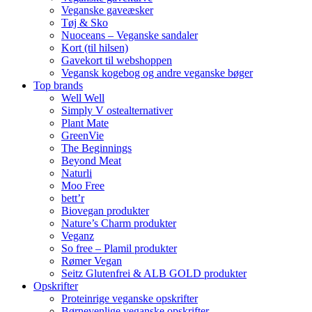
Veganske gaveæsker
Tøj & Sko
Nuoceans – Veganske sandaler
Kort (til hilsen)
Gavekort til webshoppen
Vegansk kogebog og andre veganske bøger
Top brands
Well Well
Simply V ostealternativer
Plant Mate
GreenVie
The Beginnings
Beyond Meat
Naturli
Moo Free
bett’r
Biovegan produkter
Nature’s Charm produkter
Veganz
So free – Plamil produkter
Rømer Vegan
Seitz Glutenfrei & ALB GOLD produkter
Opskrifter
Proteinrige veganske opskrifter
Børnevenlige veganske opskrifter