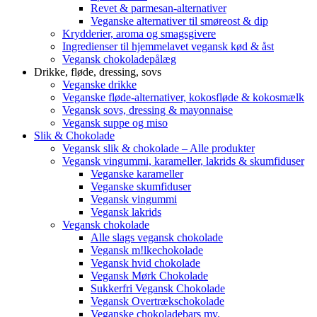
Revet & parmesan-alternativer
Veganske alternativer til smøreost & dip
Krydderier, aroma og smagsgivere
Ingredienser til hjemmelavet vegansk kød & åst
Vegansk chokoladepålæg
Drikke, fløde, dressing, sovs
Veganske drikke
Veganske fløde-alternativer, kokosfløde & kokosmælk
Vegansk sovs, dressing & mayonnaise
Vegansk suppe og miso
Slik & Chokolade
Vegansk slik & chokolade – Alle produkter
Vegansk vingummi, karameller, lakrids & skumfiduser
Veganske karameller
Veganske skumfiduser
Vegansk vingummi
Vegansk lakrids
Vegansk chokolade
Alle slags vegansk chokolade
Vegansk m!lkechokolade
Vegansk hvid chokolade
Vegansk Mørk Chokolade
Sukkerfri Vegansk Chokolade
Vegansk Overtrækschokolade
Veganske chokoladebars mv.