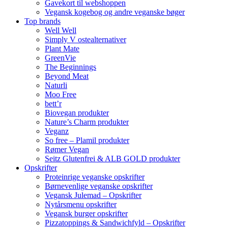
Gavekort til webshoppen
Vegansk kogebog og andre veganske bøger
Top brands
Well Well
Simply V ostealternativer
Plant Mate
GreenVie
The Beginnings
Beyond Meat
Naturli
Moo Free
bett’r
Biovegan produkter
Nature’s Charm produkter
Veganz
So free – Plamil produkter
Rømer Vegan
Seitz Glutenfrei & ALB GOLD produkter
Opskrifter
Proteinrige veganske opskrifter
Børnevenlige veganske opskrifter
Vegansk Julemad – Opskrifter
Nytårsmenu opskrifter
Vegansk burger opskrifter
Pizzatoppings & Sandwichfyld – Opskrifter