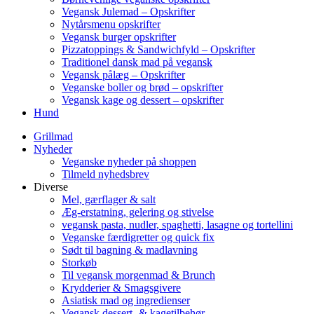
Vegansk Julemad – Opskrifter
Nytårsmenu opskrifter
Vegansk burger opskrifter
Pizzatoppings & Sandwichfyld – Opskrifter
Traditionel dansk mad på vegansk
Vegansk pålæg – Opskrifter
Veganske boller og brød – opskrifter
Vegansk kage og dessert – opskrifter
Hund
Grillmad
Nyheder
Veganske nyheder på shoppen
Tilmeld nyhedsbrev
Diverse
Mel, gærflager & salt
Æg-erstatning, gelering og stivelse
vegansk pasta, nudler, spaghetti, lasagne og tortellini
Veganske færdigretter og quick fix
Sødt til bagning & madlavning
Storkøb
Til vegansk morgenmad & Brunch
Krydderier & Smagsgivere
Asiatisk mad og ingredienser
Vegansk dessert- & kagetilbehør