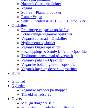
Nature’s Charm produkter
Veganz
So free – Plamil produkter
Rømer Vegan
Seitz Glutenfrei & ALB GOLD produkter
Opskrifter
Proteinrige veganske opskrifter
Børnevenlige veganske opskrifter
Vegansk Julemad – Opskrifter
Nytårsmenu opskrifter
Vegansk burger opskrifter
Pizzatoppings & Sandwichfyld – Opskrifter
Traditionel dansk mad på vegansk
Vegansk pålæg – Opskrifter
Veganske boller og brød – opskrifter
Vegansk kage og dessert – opskrifter
Hund
Grillmad
Nyheder
Veganske nyheder på shoppen
Tilmeld nyhedsbrev
Diverse
Mel, gærflager & salt
Æg-erstatning, gelering og stivelse