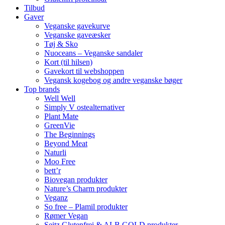
Tilbud
Gaver
Veganske gavekurve
Veganske gaveæsker
Tøj & Sko
Nuoceans – Veganske sandaler
Kort (til hilsen)
Gavekort til webshoppen
Vegansk kogebog og andre veganske bøger
Top brands
Well Well
Simply V ostealternativer
Plant Mate
GreenVie
The Beginnings
Beyond Meat
Naturli
Moo Free
bett’r
Biovegan produkter
Nature’s Charm produkter
Veganz
So free – Plamil produkter
Rømer Vegan
Seitz Glutenfrei & ALB GOLD produkter