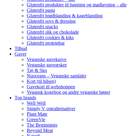
Glutenfri produkter til bagning og madlavning – alle
Glutenfri pasta
Glutenfri brødblanding & kageblanding
Glutenfri sovs & dressing
Glutenfri snacks
Glutenfri slik og chokolade
Glutenfri cookies & kiks
Glutenfri proteinbar
Tilbud
Gaver
Veganske gavekurve
Veganske gaveæsker
Tøj & Sko
Nuoceans – Veganske sandaler
Kort (til hilsen)
Gavekort til webshoppen
Vegansk kogebog og andre veganske bøger
Top brands
Well Well
Simply V ostealternativer
Plant Mate
GreenVie
The Beginnings
Beyond Meat
Naturli