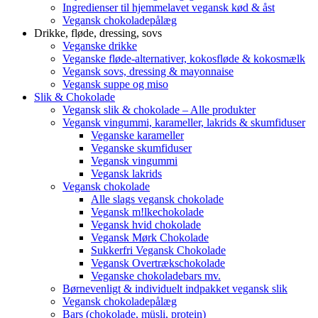
Ingredienser til hjemmelavet vegansk kød & åst
Vegansk chokoladepålæg
Drikke, fløde, dressing, sovs
Veganske drikke
Veganske fløde-alternativer, kokosfløde & kokosmælk
Vegansk sovs, dressing & mayonnaise
Vegansk suppe og miso
Slik & Chokolade
Vegansk slik & chokolade – Alle produkter
Vegansk vingummi, karameller, lakrids & skumfiduser
Veganske karameller
Veganske skumfiduser
Vegansk vingummi
Vegansk lakrids
Vegansk chokolade
Alle slags vegansk chokolade
Vegansk m!lkechokolade
Vegansk hvid chokolade
Vegansk Mørk Chokolade
Sukkerfri Vegansk Chokolade
Vegansk Overtrækschokolade
Veganske chokoladebars mv.
Børnevenligt & individuelt indpakket vegansk slik
Vegansk chokoladepålæg
Bars (chokolade, müsli, protein)