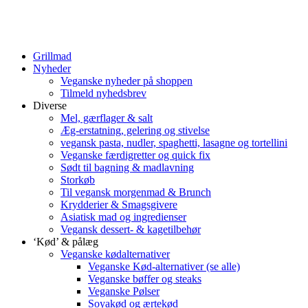
Grillmad
Nyheder
Veganske nyheder på shoppen
Tilmeld nyhedsbrev
Diverse
Mel, gærflager & salt
Æg-erstatning, gelering og stivelse
vegansk pasta, nudler, spaghetti, lasagne og tortellini
Veganske færdigretter og quick fix
Sødt til bagning & madlavning
Storkøb
Til vegansk morgenmad & Brunch
Krydderier & Smagsgivere
Asiatisk mad og ingredienser
Vegansk dessert- & kagetilbehør
‘Kød’ & pålæg
Veganske kødalternativer
Veganske Kød-alternativer (se alle)
Veganske bøffer og steaks
Veganske Pølser
Soyakød og ærtekød