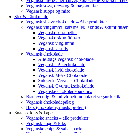
Veganske fløde-alternativer, kokosfløde & kokosmælk
Vegansk sovs, dressing & mayonnaise
Vegansk suppe og miso
Slik & Chokolade
Vegansk slik & chokolade – Alle produkter
Vegansk vingummi, karameller, lakrids & skumfiduser
Veganske karameller
Veganske skumfiduser
Vegansk vingummi
Vegansk lakrids
Vegansk chokolade
Alle slags vegansk chokolade
Vegansk m!lkechokolade
Vegansk hvid chokolade
Vegansk Mørk Chokolade
Sukkerfri Vegansk Chokolade
Vegansk Overtrækschokolade
Veganske chokoladebars mv.
Børnevenligt & individuelt indpakket vegansk slik
Vegansk chokoladepålæg
Bars (chokolade, müsli, protein)
Snacks, kiks & kage
Veganske snacks – alle produkter
Vegansk kage & kiks
Veganske chips & salte snacks