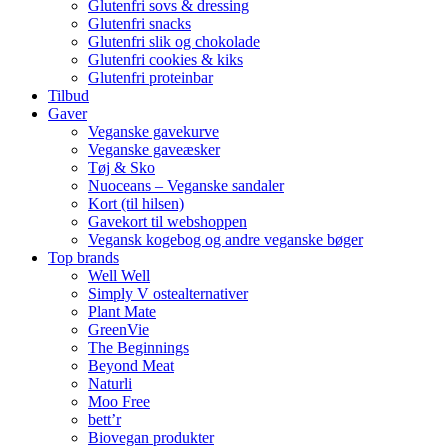
Glutenfri sovs & dressing
Glutenfri snacks
Glutenfri slik og chokolade
Glutenfri cookies & kiks
Glutenfri proteinbar
Tilbud
Gaver
Veganske gavekurve
Veganske gaveæsker
Tøj & Sko
Nuoceans – Veganske sandaler
Kort (til hilsen)
Gavekort til webshoppen
Vegansk kogebog og andre veganske bøger
Top brands
Well Well
Simply V ostealternativer
Plant Mate
GreenVie
The Beginnings
Beyond Meat
Naturli
Moo Free
bett’r
Biovegan produkter