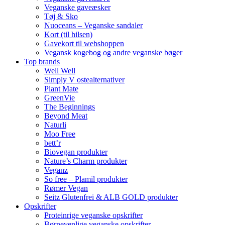
Veganske gaveæsker
Tøj & Sko
Nuoceans – Veganske sandaler
Kort (til hilsen)
Gavekort til webshoppen
Vegansk kogebog og andre veganske bøger
Top brands
Well Well
Simply V ostealternativer
Plant Mate
GreenVie
The Beginnings
Beyond Meat
Naturli
Moo Free
bett’r
Biovegan produkter
Nature’s Charm produkter
Veganz
So free – Plamil produkter
Rømer Vegan
Seitz Glutenfrei & ALB GOLD produkter
Opskrifter
Proteinrige veganske opskrifter
Børnevenlige veganske opskrifter