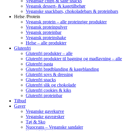
Veganske chips & salte snacks
Vegansk dessert- & kagetilbehør
Veganske snackbars, chokoladebars & proteinbars
Helse /Protein
Vegansk protein – alle proteinrige produkter
Vegansk proteinpulver
Vegansk proteinbar
Vegansk proteinshake
Helse – alle produkter
Glutenfri
Glutenfri produkter – alle
Glutenfri produkter til bagning og madlavning – alle
Glutenfri pasta
Glutenfri brødblanding & kageblanding
Glutenfri sovs & dressing
Glutenfri snacks
Glutenfri slik og chokolade
Glutenfri cookies & kiks
Glutenfri proteinbar
Tilbud
Gaver
Veganske gavekurve
Veganske gaveæsker
Tøj & Sko
Nuoceans – Veganske sandaler