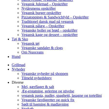
Vegansk Julemad – Opskrifter
Nytårsmenu opskrifter
Vegansk burger opskrifter
Pizzatoppings & Sandwichfyld – Opskrifter
Traditionel dansk mad på vegansk
Vegansk pålæg – Opskrifter
Veganske boller og brød – opskrifter
Vegansk kage og dessert – opskrifter
Tøj & Sko
Vegansk tøj
Veganske sandaler & clogs
Om Nuoceans
Hund
Grillmad
Nyheder
Veganske nyheder på shoppen
Tilmeld nyhedsbrev
Diverse
Mel, gærflager & salt
Æg-erstatning, gelering og stivelse
vegansk pasta, nudler, spaghetti, lasagne og tortellini
Veganske færdigretter og quick fix
Sødt til bagning & madlavning
Storkøb