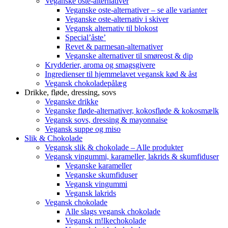
Veganske oste-alternativer
Veganske oste-alternativer – se alle varianter
Veganske oste-alternativ i skiver
Vegansk alternativ til blokost
Special’åste’
Revet & parmesan-alternativer
Veganske alternativer til smøreost & dip
Krydderier, aroma og smagsgivere
Ingredienser til hjemmelavet vegansk kød & åst
Vegansk chokoladepålæg
Drikke, fløde, dressing, sovs
Veganske drikke
Veganske fløde-alternativer, kokosfløde & kokosmælk
Vegansk sovs, dressing & mayonnaise
Vegansk suppe og miso
Slik & Chokolade
Vegansk slik & chokolade – Alle produkter
Vegansk vingummi, karameller, lakrids & skumfiduser
Veganske karameller
Veganske skumfiduser
Vegansk vingummi
Vegansk lakrids
Vegansk chokolade
Alle slags vegansk chokolade
Vegansk m!lkechokolade