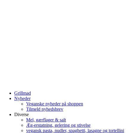
Grillmad
Nyheder
Veganske nyheder på shoppen
Tilmeld nyhedsbrev
Diverse
Mel, gærflager & salt
Æg-erstatning, gelering og stivelse
vegansk pasta, nudler, spaghetti, lasagne og tortellini