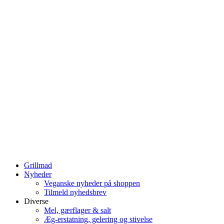
Grillmad
Nyheder
Veganske nyheder på shoppen
Tilmeld nyhedsbrev
Diverse
Mel, gærflager & salt
Æg-erstatning, gelering og stivelse