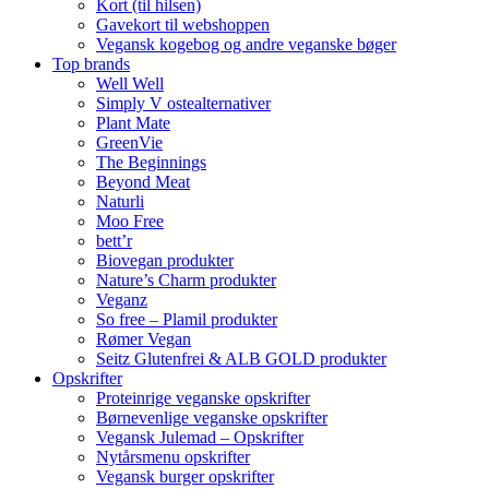
Kort (til hilsen)
Gavekort til webshoppen
Vegansk kogebog og andre veganske bøger
Top brands
Well Well
Simply V ostealternativer
Plant Mate
GreenVie
The Beginnings
Beyond Meat
Naturli
Moo Free
bett’r
Biovegan produkter
Nature’s Charm produkter
Veganz
So free – Plamil produkter
Rømer Vegan
Seitz Glutenfrei & ALB GOLD produkter
Opskrifter
Proteinrige veganske opskrifter
Børnevenlige veganske opskrifter
Vegansk Julemad – Opskrifter
Nytårsmenu opskrifter
Vegansk burger opskrifter