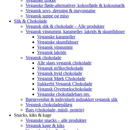
Veganske drikke
Veganske fløde-alternativer, kokosfløde & kokosmælk
Vegansk sovs, dressing & mayonnaise
Vegansk suppe og miso
Slik & Chokolade
Vegansk slik & chokolade – Alle produkter
Vegansk vingummi, karameller, lakrids & skumfiduser
Veganske karameller
Veganske skumfiduser
Vegansk vingummi
Vegansk lakrids
Vegansk chokolade
Alle slags vegansk chokolade
Vegansk m!lkechokolade
Vegansk hvid chokolade
Vegansk Mørk Chokolade
Sukkerfri Vegansk Chokolade
Vegansk Overtrækschokolade
Veganske chokoladebars mv.
Børnevenligt & individuelt indpakket vegansk slik
Vegansk chokoladepålæg
Bars (chokolade, müsli, protein)
Snacks, kiks & kage
Veganske snacks – alle produkter
Vegansk kage & kiks