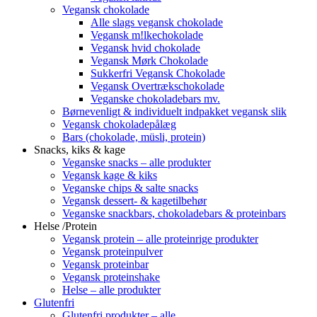
Vegansk chokolade
Alle slags vegansk chokolade
Vegansk m!lkechokolade
Vegansk hvid chokolade
Vegansk Mørk Chokolade
Sukkerfri Vegansk Chokolade
Vegansk Overtrækschokolade
Veganske chokoladebars mv.
Børnevenligt & individuelt indpakket vegansk slik
Vegansk chokoladepålæg
Bars (chokolade, müsli, protein)
Snacks, kiks & kage
Veganske snacks – alle produkter
Vegansk kage & kiks
Veganske chips & salte snacks
Vegansk dessert- & kagetilbehør
Veganske snackbars, chokoladebars & proteinbars
Helse /Protein
Vegansk protein – alle proteinrige produkter
Vegansk proteinpulver
Vegansk proteinbar
Vegansk proteinshake
Helse – alle produkter
Glutenfri
Glutenfri produkter – alle