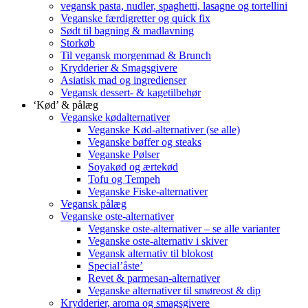
vegansk pasta, nudler, spaghetti, lasagne og tortellini
Veganske færdigretter og quick fix
Sødt til bagning & madlavning
Storkøb
Til vegansk morgenmad & Brunch
Krydderier & Smagsgivere
Asiatisk mad og ingredienser
Vegansk dessert- & kagetilbehør
‘Kød’ & pålæg
Veganske kødalternativer
Veganske Kød-alternativer (se alle)
Veganske bøffer og steaks
Veganske Pølser
Soyakød og ærtekød
Tofu og Tempeh
Veganske Fiske-alternativer
Vegansk pålæg
Veganske oste-alternativer
Veganske oste-alternativer – se alle varianter
Veganske oste-alternativ i skiver
Vegansk alternativ til blokost
Special’åste’
Revet & parmesan-alternativer
Veganske alternativer til smøreost & dip
Krydderier, aroma og smagsgivere