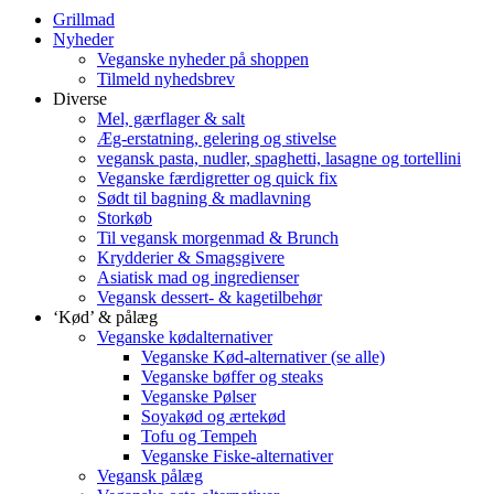
Grillmad
Nyheder
Veganske nyheder på shoppen
Tilmeld nyhedsbrev
Diverse
Mel, gærflager & salt
Æg-erstatning, gelering og stivelse
vegansk pasta, nudler, spaghetti, lasagne og tortellini
Veganske færdigretter og quick fix
Sødt til bagning & madlavning
Storkøb
Til vegansk morgenmad & Brunch
Krydderier & Smagsgivere
Asiatisk mad og ingredienser
Vegansk dessert- & kagetilbehør
‘Kød’ & pålæg
Veganske kødalternativer
Veganske Kød-alternativer (se alle)
Veganske bøffer og steaks
Veganske Pølser
Soyakød og ærtekød
Tofu og Tempeh
Veganske Fiske-alternativer
Vegansk pålæg