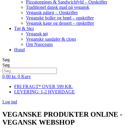
Pizzatoppings & Sandwichfyld – Opskrifter
Traditionel dansk mad på vegansk
Vegansk pålæg – Opskrifter
Veganske boller og brød – opskrifter
Vegansk kage og dessert – opskrifter
Tøj & Sko
Vegansk tøj
Veganske sandaler & clogs
Om Nuoceans
Hund
Søg
Søg
0,00
kr.
0
Kurv
FRI FRAGT* OVER 599 KR.
LEVERING: 1-2 HVERDAGE
Log ind
VEGANSKE PRODUKTER ONLINE -
VEGANSK WEBSHOP