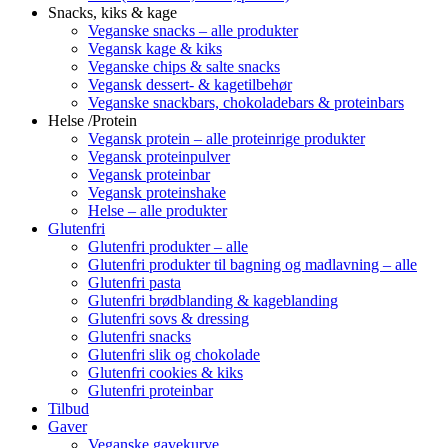
Snacks, kiks & kage
Veganske snacks – alle produkter
Vegansk kage & kiks
Veganske chips & salte snacks
Vegansk dessert- & kagetilbehør
Veganske snackbars, chokoladebars & proteinbars
Helse /Protein
Vegansk protein – alle proteinrige produkter
Vegansk proteinpulver
Vegansk proteinbar
Vegansk proteinshake
Helse – alle produkter
Glutenfri
Glutenfri produkter – alle
Glutenfri produkter til bagning og madlavning – alle
Glutenfri pasta
Glutenfri brødblanding & kageblanding
Glutenfri sovs & dressing
Glutenfri snacks
Glutenfri slik og chokolade
Glutenfri cookies & kiks
Glutenfri proteinbar
Tilbud
Gaver
Veganske gavekurve