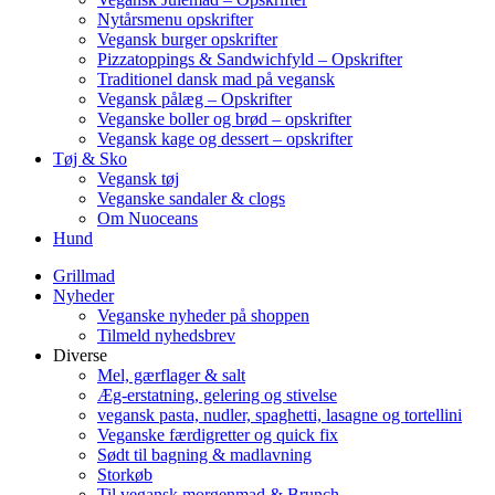
Nytårsmenu opskrifter
Vegansk burger opskrifter
Pizzatoppings & Sandwichfyld – Opskrifter
Traditionel dansk mad på vegansk
Vegansk pålæg – Opskrifter
Veganske boller og brød – opskrifter
Vegansk kage og dessert – opskrifter
Tøj & Sko
Vegansk tøj
Veganske sandaler & clogs
Om Nuoceans
Hund
Grillmad
Nyheder
Veganske nyheder på shoppen
Tilmeld nyhedsbrev
Diverse
Mel, gærflager & salt
Æg-erstatning, gelering og stivelse
vegansk pasta, nudler, spaghetti, lasagne og tortellini
Veganske færdigretter og quick fix
Sødt til bagning & madlavning
Storkøb
Til vegansk morgenmad & Brunch