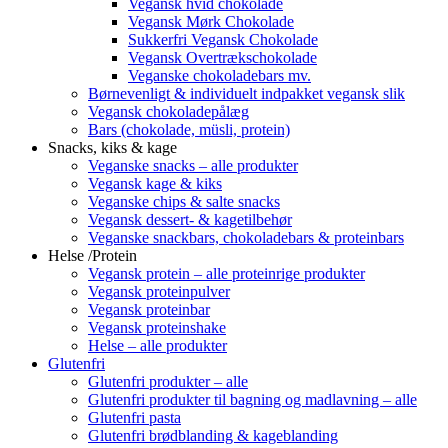
Vegansk hvid chokolade
Vegansk Mørk Chokolade
Sukkerfri Vegansk Chokolade
Vegansk Overtrækschokolade
Veganske chokoladebars mv.
Børnevenligt & individuelt indpakket vegansk slik
Vegansk chokoladepålæg
Bars (chokolade, müsli, protein)
Snacks, kiks & kage
Veganske snacks – alle produkter
Vegansk kage & kiks
Veganske chips & salte snacks
Vegansk dessert- & kagetilbehør
Veganske snackbars, chokoladebars & proteinbars
Helse /Protein
Vegansk protein – alle proteinrige produkter
Vegansk proteinpulver
Vegansk proteinbar
Vegansk proteinshake
Helse – alle produkter
Glutenfri
Glutenfri produkter – alle
Glutenfri produkter til bagning og madlavning – alle
Glutenfri pasta
Glutenfri brødblanding & kageblanding