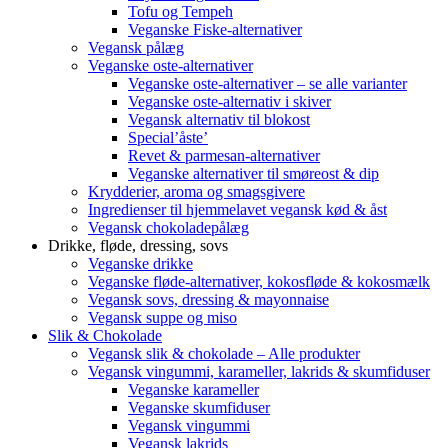
Tofu og Tempeh
Veganske Fiske-alternativer
Vegansk pålæg
Veganske oste-alternativer
Veganske oste-alternativer – se alle varianter
Veganske oste-alternativ i skiver
Vegansk alternativ til blokost
Special’åste’
Revet & parmesan-alternativer
Veganske alternativer til smøreost & dip
Krydderier, aroma og smagsgivere
Ingredienser til hjemmelavet vegansk kød & åst
Vegansk chokoladepålæg
Drikke, fløde, dressing, sovs
Veganske drikke
Veganske fløde-alternativer, kokosfløde & kokosmælk
Vegansk sovs, dressing & mayonnaise
Vegansk suppe og miso
Slik & Chokolade
Vegansk slik & chokolade – Alle produkter
Vegansk vingummi, karameller, lakrids & skumfiduser
Veganske karameller
Veganske skumfiduser
Vegansk vingummi
Vegansk lakrids