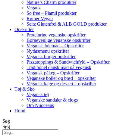
Nature’s Charm produkter
Veganz
So free – Plamil produkter
Rømer Vegan
Seitz Glutenfrei & ALB GOLD produkter
Opskrifter
Proteinrige veganske opskrifter
Børnevenlige veganske opskrifter
Vegansk Julemad – Opskrifter
Nytårsmenu opskrifter
Vegansk burger opskrifter
Pizzatoppings & Sandwichfyld – Opskrifter
Traditionel dansk mad på vegansk
Vegansk pålæg – Opskrifter
Veganske boller og brød – opskrifter
Vegansk kage og dessert – opskrifter
Tøj & Sko
Vegansk tøj
Veganske sandaler & clogs
Om Nuoceans
Hund
Søg
Søg