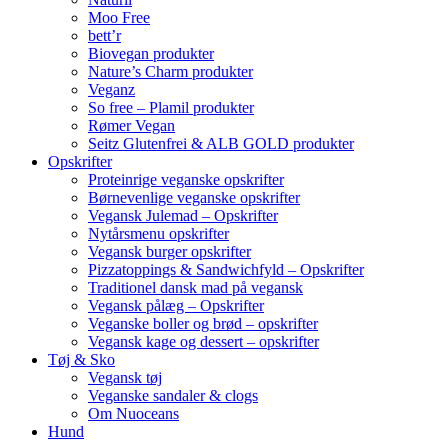
Moo Free
bett’r
Biovegan produkter
Nature’s Charm produkter
Veganz
So free – Plamil produkter
Rømer Vegan
Seitz Glutenfrei & ALB GOLD produkter
Opskrifter
Proteinrige veganske opskrifter
Børnevenlige veganske opskrifter
Vegansk Julemad – Opskrifter
Nytårsmenu opskrifter
Vegansk burger opskrifter
Pizzatoppings & Sandwichfyld – Opskrifter
Traditionel dansk mad på vegansk
Vegansk pålæg – Opskrifter
Veganske boller og brød – opskrifter
Vegansk kage og dessert – opskrifter
Tøj & Sko
Vegansk tøj
Veganske sandaler & clogs
Om Nuoceans
Hund