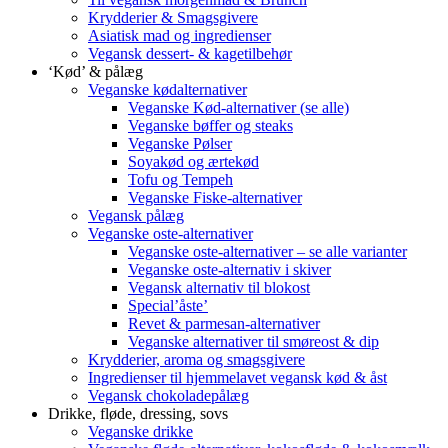
Krydderier & Smagsgivere
Asiatisk mad og ingredienser
Vegansk dessert- & kagetilbehør
‘Kød’ & pålæg
Veganske kødalternativer
Veganske Kød-alternativer (se alle)
Veganske bøffer og steaks
Veganske Pølser
Soyakød og ærtekød
Tofu og Tempeh
Veganske Fiske-alternativer
Vegansk pålæg
Veganske oste-alternativer
Veganske oste-alternativer – se alle varianter
Veganske oste-alternativ i skiver
Vegansk alternativ til blokost
Special’åste’
Revet & parmesan-alternativer
Veganske alternativer til smøreost & dip
Krydderier, aroma og smagsgivere
Ingredienser til hjemmelavet vegansk kød & åst
Vegansk chokoladepålæg
Drikke, fløde, dressing, sovs
Veganske drikke