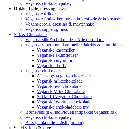
Vegansk chokoladepålæg
Drikke, fløde, dressing, sovs
Veganske drikke
Veganske fløde-alternativer, kokosfløde & kokosmælk
Vegansk sovs, dressing & mayonnaise
Vegansk suppe og miso
Slik & Chokolade
Vegansk slik & chokolade – Alle produkter
Vegansk vingummi, karameller, lakrids & skumfiduser
Veganske karameller
Veganske skumfiduser
Vegansk vingummi
Vegansk lakrids
Vegansk chokolade
Alle slags vegansk chokolade
Vegansk m!lkechokolade
Vegansk hvid chokolade
Vegansk Mørk Chokolade
Sukkerfri Vegansk Chokolade
Vegansk Overtrækschokolade
Veganske chokoladebars mv.
Børnevenligt & individuelt indpakket vegansk slik
Vegansk chokoladepålæg
Bars (chokolade, müsli, protein)
Snacks, kiks & kage