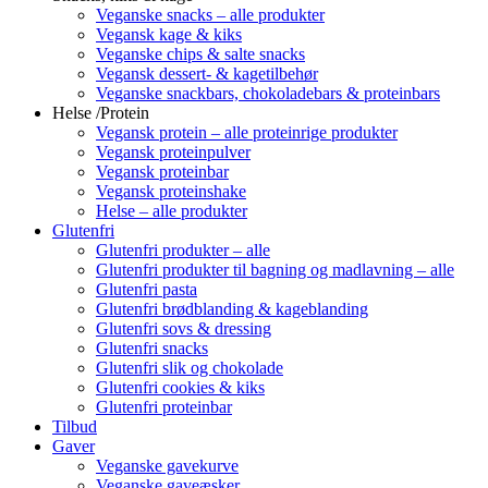
Veganske snacks – alle produkter
Vegansk kage & kiks
Veganske chips & salte snacks
Vegansk dessert- & kagetilbehør
Veganske snackbars, chokoladebars & proteinbars
Helse /Protein
Vegansk protein – alle proteinrige produkter
Vegansk proteinpulver
Vegansk proteinbar
Vegansk proteinshake
Helse – alle produkter
Glutenfri
Glutenfri produkter – alle
Glutenfri produkter til bagning og madlavning – alle
Glutenfri pasta
Glutenfri brødblanding & kageblanding
Glutenfri sovs & dressing
Glutenfri snacks
Glutenfri slik og chokolade
Glutenfri cookies & kiks
Glutenfri proteinbar
Tilbud
Gaver
Veganske gavekurve
Veganske gaveæsker