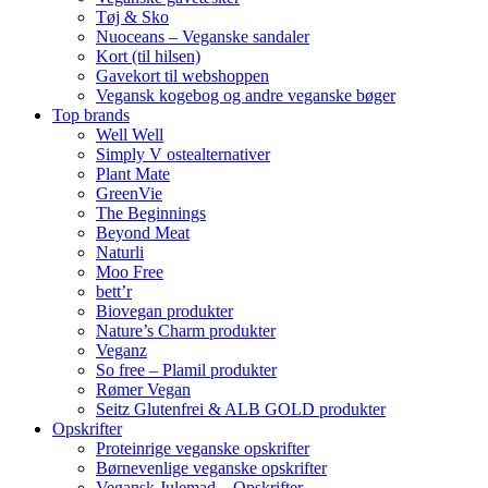
Tøj & Sko
Nuoceans – Veganske sandaler
Kort (til hilsen)
Gavekort til webshoppen
Vegansk kogebog og andre veganske bøger
Top brands
Well Well
Simply V ostealternativer
Plant Mate
GreenVie
The Beginnings
Beyond Meat
Naturli
Moo Free
bett’r
Biovegan produkter
Nature’s Charm produkter
Veganz
So free – Plamil produkter
Rømer Vegan
Seitz Glutenfrei & ALB GOLD produkter
Opskrifter
Proteinrige veganske opskrifter
Børnevenlige veganske opskrifter
Vegansk Julemad – Opskrifter