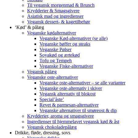
Til vegansk morgenmad & Brunch
Krydderier & Smagsgivere
Asiatisk mad og ingredienser
Vegansk dessert- & kagetilbehør
‘Kød’ & pålæg
Veganske kødalternativer
Veganske Kød-alternativer (se alle)
Veganske bøffer og steaks
Veganske Pølser
Soyakød og ærtekød
Tofu og Tempeh
Veganske Fiske-alternativer
Vegansk pålæg
Veganske oste-alternativer
Veganske oste-alternativer – se alle varianter
Veganske oste-alternativ i skiver
Vegansk alternativ til blokost
Special’åste’
Revet & parmesan-alternativer
Veganske alternativer til smøreost & dip
Krydderier, aroma og smagsgivere
Ingredienser til hjemmelavet vegansk kød & åst
Vegansk chokoladepålæg
Drikke, fløde, dressing, sovs