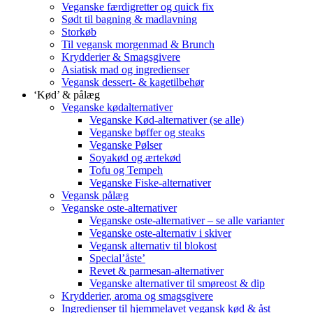
Veganske færdigretter og quick fix
Sødt til bagning & madlavning
Storkøb
Til vegansk morgenmad & Brunch
Krydderier & Smagsgivere
Asiatisk mad og ingredienser
Vegansk dessert- & kagetilbehør
‘Kød’ & pålæg
Veganske kødalternativer
Veganske Kød-alternativer (se alle)
Veganske bøffer og steaks
Veganske Pølser
Soyakød og ærtekød
Tofu og Tempeh
Veganske Fiske-alternativer
Vegansk pålæg
Veganske oste-alternativer
Veganske oste-alternativer – se alle varianter
Veganske oste-alternativ i skiver
Vegansk alternativ til blokost
Special’åste’
Revet & parmesan-alternativer
Veganske alternativer til smøreost & dip
Krydderier, aroma og smagsgivere
Ingredienser til hjemmelavet vegansk kød & åst