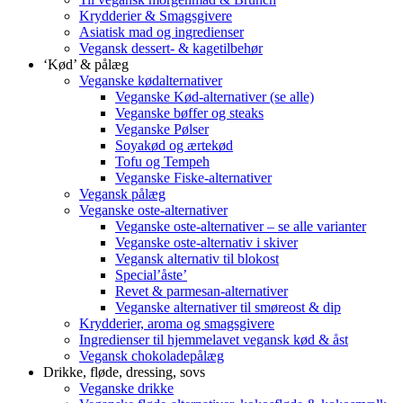
Krydderier & Smagsgivere
Asiatisk mad og ingredienser
Vegansk dessert- & kagetilbehør
‘Kød’ & pålæg
Veganske kødalternativer
Veganske Kød-alternativer (se alle)
Veganske bøffer og steaks
Veganske Pølser
Soyakød og ærtekød
Tofu og Tempeh
Veganske Fiske-alternativer
Vegansk pålæg
Veganske oste-alternativer
Veganske oste-alternativer – se alle varianter
Veganske oste-alternativ i skiver
Vegansk alternativ til blokost
Special’åste’
Revet & parmesan-alternativer
Veganske alternativer til smøreost & dip
Krydderier, aroma og smagsgivere
Ingredienser til hjemmelavet vegansk kød & åst
Vegansk chokoladepålæg
Drikke, fløde, dressing, sovs
Veganske drikke