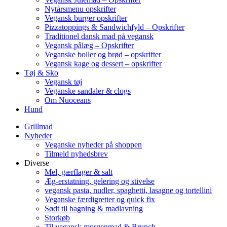
Nytårsmenu opskrifter
Vegansk burger opskrifter
Pizzatoppings & Sandwichfyld – Opskrifter
Traditionel dansk mad på vegansk
Vegansk pålæg – Opskrifter
Veganske boller og brød – opskrifter
Vegansk kage og dessert – opskrifter
Tøj & Sko
Vegansk tøj
Veganske sandaler & clogs
Om Nuoceans
Hund
Grillmad
Nyheder
Veganske nyheder på shoppen
Tilmeld nyhedsbrev
Diverse
Mel, gærflager & salt
Æg-erstatning, gelering og stivelse
vegansk pasta, nudler, spaghetti, lasagne og tortellini
Veganske færdigretter og quick fix
Sødt til bagning & madlavning
Storkøb
Til vegansk morgenmad & Brunch