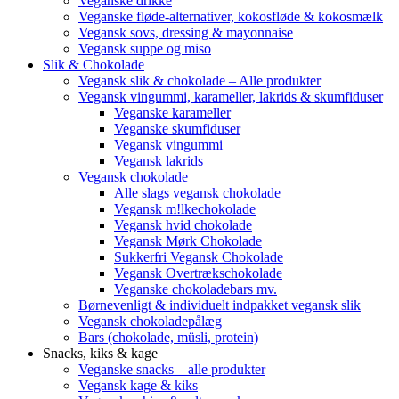
Veganske drikke
Veganske fløde-alternativer, kokosfløde & kokosmælk
Vegansk sovs, dressing & mayonnaise
Vegansk suppe og miso
Slik & Chokolade
Vegansk slik & chokolade – Alle produkter
Vegansk vingummi, karameller, lakrids & skumfiduser
Veganske karameller
Veganske skumfiduser
Vegansk vingummi
Vegansk lakrids
Vegansk chokolade
Alle slags vegansk chokolade
Vegansk m!lkechokolade
Vegansk hvid chokolade
Vegansk Mørk Chokolade
Sukkerfri Vegansk Chokolade
Vegansk Overtrækschokolade
Veganske chokoladebars mv.
Børnevenligt & individuelt indpakket vegansk slik
Vegansk chokoladepålæg
Bars (chokolade, müsli, protein)
Snacks, kiks & kage
Veganske snacks – alle produkter
Vegansk kage & kiks