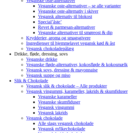
Veganske oste-alternativer
Veganske oste-alternativer – se alle varianter
Veganske oste-alternativ i skiver
Vegansk alternativ til blokost
Special’åste’
Revet & parmesan-alternativer
Veganske alternativer til smøreost & dip
Krydderier, aroma og smagsgivere
Ingredienser til hjemmelavet vegansk kød & åst
Vegansk chokoladepålæg
Drikke, fløde, dressing, sovs
Veganske drikke
Veganske fløde-alternativer, kokosfløde & kokosmælk
Vegansk sovs, dressing & mayonnaise
Vegansk suppe og miso
Slik & Chokolade
Vegansk slik & chokolade – Alle produkter
Vegansk vingummi, karameller, lakrids & skumfiduser
Veganske karameller
Veganske skumfiduser
Vegansk vingummi
Vegansk lakrids
Vegansk chokolade
Alle slags vegansk chokolade
Vegansk m!lkechokolade