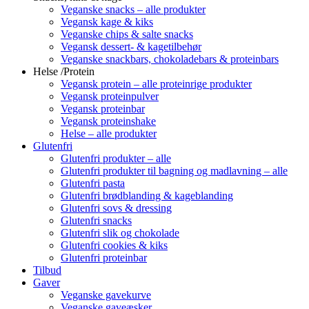
Veganske snacks – alle produkter
Vegansk kage & kiks
Veganske chips & salte snacks
Vegansk dessert- & kagetilbehør
Veganske snackbars, chokoladebars & proteinbars
Helse /Protein
Vegansk protein – alle proteinrige produkter
Vegansk proteinpulver
Vegansk proteinbar
Vegansk proteinshake
Helse – alle produkter
Glutenfri
Glutenfri produkter – alle
Glutenfri produkter til bagning og madlavning – alle
Glutenfri pasta
Glutenfri brødblanding & kageblanding
Glutenfri sovs & dressing
Glutenfri snacks
Glutenfri slik og chokolade
Glutenfri cookies & kiks
Glutenfri proteinbar
Tilbud
Gaver
Veganske gavekurve
Veganske gaveæsker