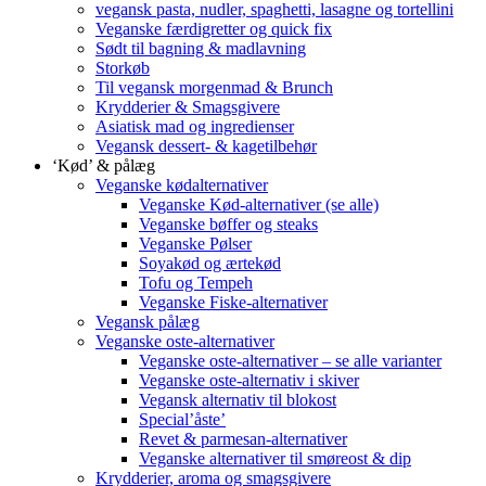
vegansk pasta, nudler, spaghetti, lasagne og tortellini
Veganske færdigretter og quick fix
Sødt til bagning & madlavning
Storkøb
Til vegansk morgenmad & Brunch
Krydderier & Smagsgivere
Asiatisk mad og ingredienser
Vegansk dessert- & kagetilbehør
‘Kød’ & pålæg
Veganske kødalternativer
Veganske Kød-alternativer (se alle)
Veganske bøffer og steaks
Veganske Pølser
Soyakød og ærtekød
Tofu og Tempeh
Veganske Fiske-alternativer
Vegansk pålæg
Veganske oste-alternativer
Veganske oste-alternativer – se alle varianter
Veganske oste-alternativ i skiver
Vegansk alternativ til blokost
Special’åste’
Revet & parmesan-alternativer
Veganske alternativer til smøreost & dip
Krydderier, aroma og smagsgivere