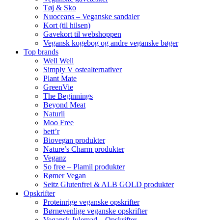
Tøj & Sko
Nuoceans – Veganske sandaler
Kort (til hilsen)
Gavekort til webshoppen
Vegansk kogebog og andre veganske bøger
Top brands
Well Well
Simply V ostealternativer
Plant Mate
GreenVie
The Beginnings
Beyond Meat
Naturli
Moo Free
bett’r
Biovegan produkter
Nature’s Charm produkter
Veganz
So free – Plamil produkter
Rømer Vegan
Seitz Glutenfrei & ALB GOLD produkter
Opskrifter
Proteinrige veganske opskrifter
Børnevenlige veganske opskrifter
Vegansk Julemad – Opskrifter