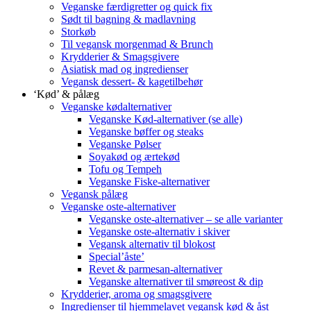
Veganske færdigretter og quick fix
Sødt til bagning & madlavning
Storkøb
Til vegansk morgenmad & Brunch
Krydderier & Smagsgivere
Asiatisk mad og ingredienser
Vegansk dessert- & kagetilbehør
‘Kød’ & pålæg
Veganske kødalternativer
Veganske Kød-alternativer (se alle)
Veganske bøffer og steaks
Veganske Pølser
Soyakød og ærtekød
Tofu og Tempeh
Veganske Fiske-alternativer
Vegansk pålæg
Veganske oste-alternativer
Veganske oste-alternativer – se alle varianter
Veganske oste-alternativ i skiver
Vegansk alternativ til blokost
Special’åste’
Revet & parmesan-alternativer
Veganske alternativer til smøreost & dip
Krydderier, aroma og smagsgivere
Ingredienser til hjemmelavet vegansk kød & åst