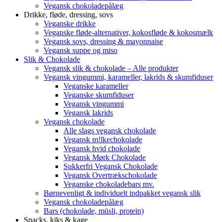
Vegansk chokoladepålæg
Drikke, fløde, dressing, sovs
Veganske drikke
Veganske fløde-alternativer, kokosfløde & kokosmælk
Vegansk sovs, dressing & mayonnaise
Vegansk suppe og miso
Slik & Chokolade
Vegansk slik & chokolade – Alle produkter
Vegansk vingummi, karameller, lakrids & skumfiduser
Veganske karameller
Veganske skumfiduser
Vegansk vingummi
Vegansk lakrids
Vegansk chokolade
Alle slags vegansk chokolade
Vegansk m!lkechokolade
Vegansk hvid chokolade
Vegansk Mørk Chokolade
Sukkerfri Vegansk Chokolade
Vegansk Overtrækschokolade
Veganske chokoladebars mv.
Børnevenligt & individuelt indpakket vegansk slik
Vegansk chokoladepålæg
Bars (chokolade, müsli, protein)
Snacks, kiks & kage