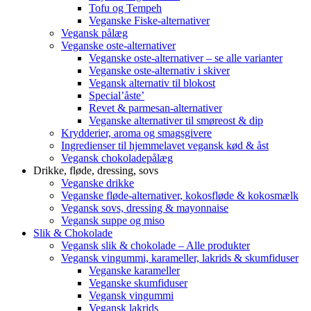
Tofu og Tempeh
Veganske Fiske-alternativer
Vegansk pålæg
Veganske oste-alternativer
Veganske oste-alternativer – se alle varianter
Veganske oste-alternativ i skiver
Vegansk alternativ til blokost
Special’åste’
Revet & parmesan-alternativer
Veganske alternativer til smøreost & dip
Krydderier, aroma og smagsgivere
Ingredienser til hjemmelavet vegansk kød & åst
Vegansk chokoladepålæg
Drikke, fløde, dressing, sovs
Veganske drikke
Veganske fløde-alternativer, kokosfløde & kokosmælk
Vegansk sovs, dressing & mayonnaise
Vegansk suppe og miso
Slik & Chokolade
Vegansk slik & chokolade – Alle produkter
Vegansk vingummi, karameller, lakrids & skumfiduser
Veganske karameller
Veganske skumfiduser
Vegansk vingummi
Vegansk lakrids