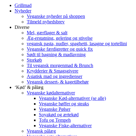
Grillmad
Nyheder
Veganske nyheder på shoppen
Tilmeld nyhedsbrev
Diverse
Mel, gærflager & salt
Æg-erstatning, gelering og stivelse
vegansk pasta, nudler, spaghetti, lasagne og tortellini
Veganske færdigretter og quick fix
Sødt til bagning & madlavning
Storkøb
Til vegansk morgenmad & Brunch
Krydderier & Smagsgivere
Asiatisk mad og ingredienser
Vegansk dessert- & kagetilbehør
‘Kød’ & pålæg
Veganske kødalternativer
Veganske Kød-alternativer (se alle)
Veganske bøffer og steaks
Veganske Pølser
Soyakød og ærtekød
Tofu og Tempeh
Veganske Fiske-alternativer
Vegansk pålæg