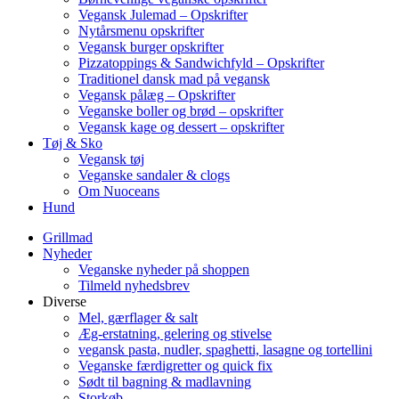
Vegansk Julemad – Opskrifter
Nytårsmenu opskrifter
Vegansk burger opskrifter
Pizzatoppings & Sandwichfyld – Opskrifter
Traditionel dansk mad på vegansk
Vegansk pålæg – Opskrifter
Veganske boller og brød – opskrifter
Vegansk kage og dessert – opskrifter
Tøj & Sko
Vegansk tøj
Veganske sandaler & clogs
Om Nuoceans
Hund
Grillmad
Nyheder
Veganske nyheder på shoppen
Tilmeld nyhedsbrev
Diverse
Mel, gærflager & salt
Æg-erstatning, gelering og stivelse
vegansk pasta, nudler, spaghetti, lasagne og tortellini
Veganske færdigretter og quick fix
Sødt til bagning & madlavning
Storkøb