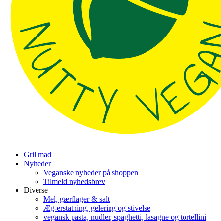
Grillmad
Nyheder
Veganske nyheder på shoppen
Tilmeld nyhedsbrev
Diverse
Mel, gærflager & salt
Æg-erstatning, gelering og stivelse
vegansk pasta, nudler, spaghetti, lasagne og tortellini