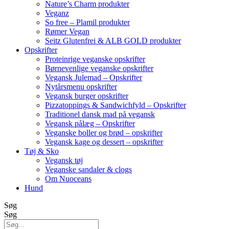
Nature’s Charm produkter
Veganz
So free – Plamil produkter
Rømer Vegan
Seitz Glutenfrei & ALB GOLD produkter
Opskrifter
Proteinrige veganske opskrifter
Børnevenlige veganske opskrifter
Vegansk Julemad – Opskrifter
Nytårsmenu opskrifter
Vegansk burger opskrifter
Pizzatoppings & Sandwichfyld – Opskrifter
Traditionel dansk mad på vegansk
Vegansk pålæg – Opskrifter
Veganske boller og brød – opskrifter
Vegansk kage og dessert – opskrifter
Tøj & Sko
Vegansk tøj
Veganske sandaler & clogs
Om Nuoceans
Hund
Søg
Søg