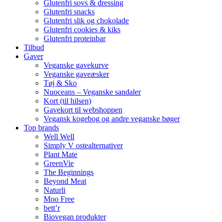
Glutenfri sovs & dressing
Glutenfri snacks
Glutenfri slik og chokolade
Glutenfri cookies & kiks
Glutenfri proteinbar
Tilbud
Gaver
Veganske gavekurve
Veganske gaveæsker
Tøj & Sko
Nuoceans – Veganske sandaler
Kort (til hilsen)
Gavekort til webshoppen
Vegansk kogebog og andre veganske bøger
Top brands
Well Well
Simply V ostealternativer
Plant Mate
GreenVie
The Beginnings
Beyond Meat
Naturli
Moo Free
bett’r
Biovegan produkter