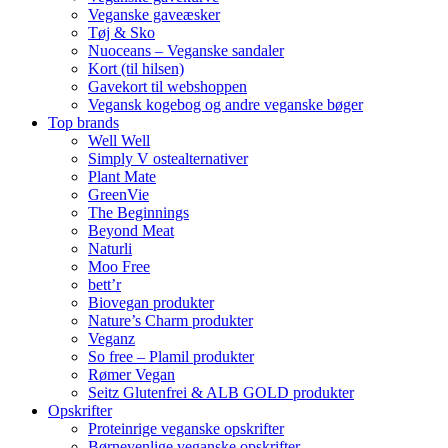
Veganske gaveæsker
Tøj & Sko
Nuoceans – Veganske sandaler
Kort (til hilsen)
Gavekort til webshoppen
Vegansk kogebog og andre veganske bøger
Top brands
Well Well
Simply V ostealternativer
Plant Mate
GreenVie
The Beginnings
Beyond Meat
Naturli
Moo Free
bett’r
Biovegan produkter
Nature’s Charm produkter
Veganz
So free – Plamil produkter
Rømer Vegan
Seitz Glutenfrei & ALB GOLD produkter
Opskrifter
Proteinrige veganske opskrifter
Børnevenlige veganske opskrifter