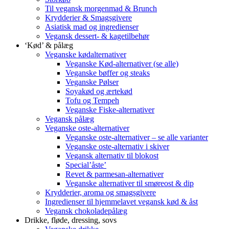
Til vegansk morgenmad & Brunch
Krydderier & Smagsgivere
Asiatisk mad og ingredienser
Vegansk dessert- & kagetilbehør
‘Kød’ & pålæg
Veganske kødalternativer
Veganske Kød-alternativer (se alle)
Veganske bøffer og steaks
Veganske Pølser
Soyakød og ærtekød
Tofu og Tempeh
Veganske Fiske-alternativer
Vegansk pålæg
Veganske oste-alternativer
Veganske oste-alternativer – se alle varianter
Veganske oste-alternativ i skiver
Vegansk alternativ til blokost
Special’åste’
Revet & parmesan-alternativer
Veganske alternativer til smøreost & dip
Krydderier, aroma og smagsgivere
Ingredienser til hjemmelavet vegansk kød & åst
Vegansk chokoladepålæg
Drikke, fløde, dressing, sovs