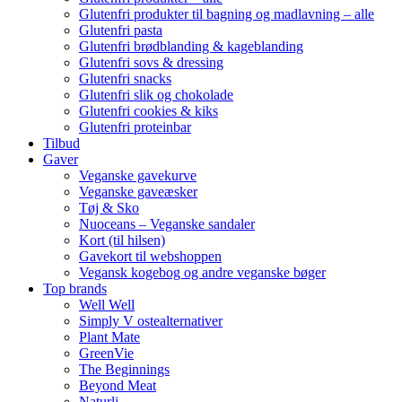
Glutenfri produkter til bagning og madlavning – alle
Glutenfri pasta
Glutenfri brødblanding & kageblanding
Glutenfri sovs & dressing
Glutenfri snacks
Glutenfri slik og chokolade
Glutenfri cookies & kiks
Glutenfri proteinbar
Tilbud
Gaver
Veganske gavekurve
Veganske gaveæsker
Tøj & Sko
Nuoceans – Veganske sandaler
Kort (til hilsen)
Gavekort til webshoppen
Vegansk kogebog og andre veganske bøger
Top brands
Well Well
Simply V ostealternativer
Plant Mate
GreenVie
The Beginnings
Beyond Meat
Naturli