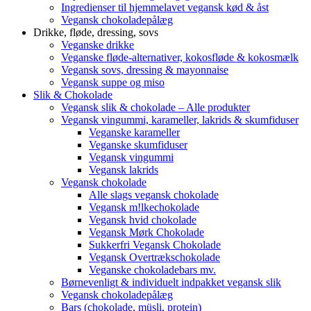
Ingredienser til hjemmelavet vegansk kød & åst
Vegansk chokoladepålæg
Drikke, fløde, dressing, sovs
Veganske drikke
Veganske fløde-alternativer, kokosfløde & kokosmælk
Vegansk sovs, dressing & mayonnaise
Vegansk suppe og miso
Slik & Chokolade
Vegansk slik & chokolade – Alle produkter
Vegansk vingummi, karameller, lakrids & skumfiduser
Veganske karameller
Veganske skumfiduser
Vegansk vingummi
Vegansk lakrids
Vegansk chokolade
Alle slags vegansk chokolade
Vegansk m!lkechokolade
Vegansk hvid chokolade
Vegansk Mørk Chokolade
Sukkerfri Vegansk Chokolade
Vegansk Overtrækschokolade
Veganske chokoladebars mv.
Børnevenligt & individuelt indpakket vegansk slik
Vegansk chokoladepålæg
Bars (chokolade, müsli, protein)