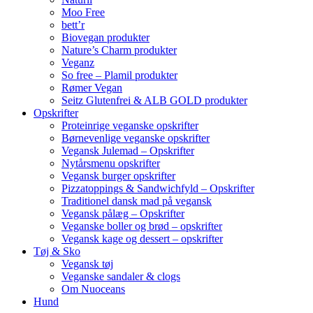
Moo Free
bett’r
Biovegan produkter
Nature’s Charm produkter
Veganz
So free – Plamil produkter
Rømer Vegan
Seitz Glutenfrei & ALB GOLD produkter
Opskrifter
Proteinrige veganske opskrifter
Børnevenlige veganske opskrifter
Vegansk Julemad – Opskrifter
Nytårsmenu opskrifter
Vegansk burger opskrifter
Pizzatoppings & Sandwichfyld – Opskrifter
Traditionel dansk mad på vegansk
Vegansk pålæg – Opskrifter
Veganske boller og brød – opskrifter
Vegansk kage og dessert – opskrifter
Tøj & Sko
Vegansk tøj
Veganske sandaler & clogs
Om Nuoceans
Hund