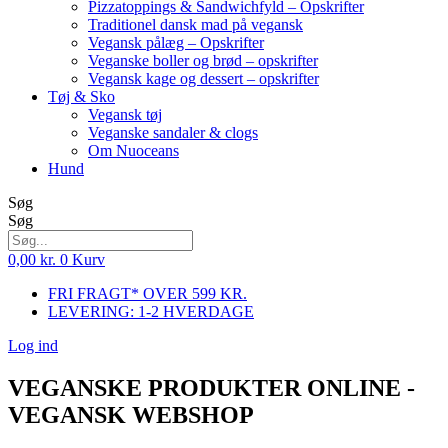
Pizzatoppings & Sandwichfyld – Opskrifter
Traditionel dansk mad på vegansk
Vegansk pålæg – Opskrifter
Veganske boller og brød – opskrifter
Vegansk kage og dessert – opskrifter
Tøj & Sko
Vegansk tøj
Veganske sandaler & clogs
Om Nuoceans
Hund
Søg
Søg
0,00
kr.
0
Kurv
FRI FRAGT* OVER 599 KR.
LEVERING: 1-2 HVERDAGE
Log ind
VEGANSKE PRODUKTER ONLINE -
VEGANSK WEBSHOP