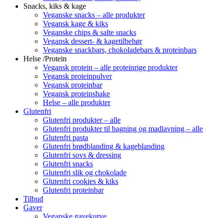
Snacks, kiks & kage
Veganske snacks – alle produkter
Vegansk kage & kiks
Veganske chips & salte snacks
Vegansk dessert- & kagetilbehør
Veganske snackbars, chokoladebars & proteinbars
Helse /Protein
Vegansk protein – alle proteinrige produkter
Vegansk proteinpulver
Vegansk proteinbar
Vegansk proteinshake
Helse – alle produkter
Glutenfri
Glutenfri produkter – alle
Glutenfri produkter til bagning og madlavning – alle
Glutenfri pasta
Glutenfri brødblanding & kageblanding
Glutenfri sovs & dressing
Glutenfri snacks
Glutenfri slik og chokolade
Glutenfri cookies & kiks
Glutenfri proteinbar
Tilbud
Gaver
Veganske gavekurve