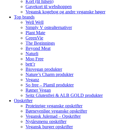
Kort (til hilsen)
Gavekort til webshoppen
Vegansk kogebog og andre veganske bøger
Top brands
Well Well
Simply V ostealternativer
Plant Mate
GreenVie
The Beginnings
Beyond Meat
Naturli
Moo Free
bett’r
Biovegan produkter
Nature’s Charm produkter
Veganz
So free – Plamil produkter
Rømer Vegan
Seitz Glutenfrei & ALB GOLD produkter
Opskrifter
Proteinrige veganske opskrifter
Børnevenlige veganske opskrifter
Vegansk Julemad – Opskrifter
Nytårsmenu opskrifter
Vegansk burger opskrifter