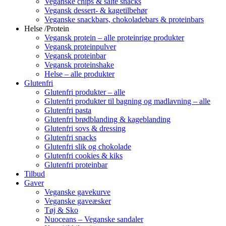
Veganske chips & salte snacks
Vegansk dessert- & kagetilbehør
Veganske snackbars, chokoladebars & proteinbars
Helse /Protein
Vegansk protein – alle proteinrige produkter
Vegansk proteinpulver
Vegansk proteinbar
Vegansk proteinshake
Helse – alle produkter
Glutenfri
Glutenfri produkter – alle
Glutenfri produkter til bagning og madlavning – alle
Glutenfri pasta
Glutenfri brødblanding & kageblanding
Glutenfri sovs & dressing
Glutenfri snacks
Glutenfri slik og chokolade
Glutenfri cookies & kiks
Glutenfri proteinbar
Tilbud
Gaver
Veganske gavekurve
Veganske gaveæsker
Tøj & Sko
Nuoceans – Veganske sandaler