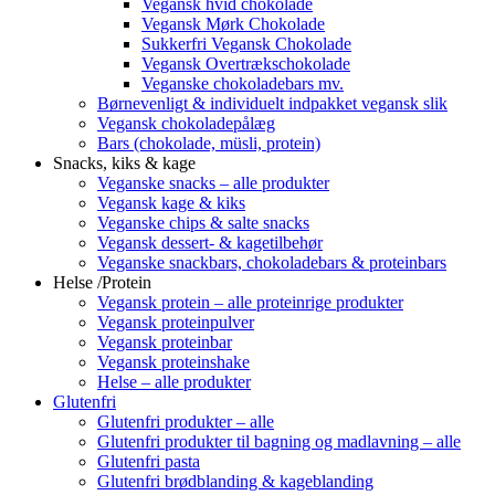
Vegansk hvid chokolade
Vegansk Mørk Chokolade
Sukkerfri Vegansk Chokolade
Vegansk Overtrækschokolade
Veganske chokoladebars mv.
Børnevenligt & individuelt indpakket vegansk slik
Vegansk chokoladepålæg
Bars (chokolade, müsli, protein)
Snacks, kiks & kage
Veganske snacks – alle produkter
Vegansk kage & kiks
Veganske chips & salte snacks
Vegansk dessert- & kagetilbehør
Veganske snackbars, chokoladebars & proteinbars
Helse /Protein
Vegansk protein – alle proteinrige produkter
Vegansk proteinpulver
Vegansk proteinbar
Vegansk proteinshake
Helse – alle produkter
Glutenfri
Glutenfri produkter – alle
Glutenfri produkter til bagning og madlavning – alle
Glutenfri pasta
Glutenfri brødblanding & kageblanding