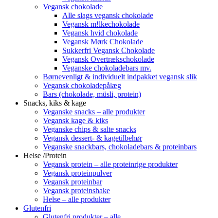
Vegansk chokolade
Alle slags vegansk chokolade
Vegansk m!lkechokolade
Vegansk hvid chokolade
Vegansk Mørk Chokolade
Sukkerfri Vegansk Chokolade
Vegansk Overtrækschokolade
Veganske chokoladebars mv.
Børnevenligt & individuelt indpakket vegansk slik
Vegansk chokoladepålæg
Bars (chokolade, müsli, protein)
Snacks, kiks & kage
Veganske snacks – alle produkter
Vegansk kage & kiks
Veganske chips & salte snacks
Vegansk dessert- & kagetilbehør
Veganske snackbars, chokoladebars & proteinbars
Helse /Protein
Vegansk protein – alle proteinrige produkter
Vegansk proteinpulver
Vegansk proteinbar
Vegansk proteinshake
Helse – alle produkter
Glutenfri
Glutenfri produkter – alle