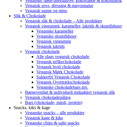
Veganske fløde-alternativer, kokosfløde & kokosmælk
Vegansk sovs, dressing & mayonnaise
Vegansk suppe og miso
Slik & Chokolade
Vegansk slik & chokolade – Alle produkter
Vegansk vingummi, karameller, lakrids & skumfiduser
Veganske karameller
Veganske skumfiduser
Vegansk vingummi
Vegansk lakrids
Vegansk chokolade
Alle slags vegansk chokolade
Vegansk m!lkechokolade
Vegansk hvid chokolade
Vegansk Mørk Chokolade
Sukkerfri Vegansk Chokolade
Vegansk Overtrækschokolade
Veganske chokoladebars mv.
Børnevenligt & individuelt indpakket vegansk slik
Vegansk chokoladepålæg
Bars (chokolade, müsli, protein)
Snacks, kiks & kage
Veganske snacks – alle produkter
Vegansk kage & kiks
Veganske chips & salte snacks