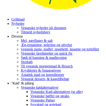
Grillmad
Nyheder
Veganske nyheder på shoppen
Tilmeld nyhedsbrev
Diverse
Mel, gærflager & salt
Æg-erstatning, gelering og stivelse
vegansk pasta, nudler, spaghetti, lasagne og tortellini
Veganske færdigretter og quick fix
Sødt til bagning & madlavning
Storkøb
Til vegansk morgenmad & Brunch
Krydderier & Smagsgivere
Asiatisk mad og ingredienser
Vegansk dessert- & kagetilbehør
‘Kød’ & pålæg
Veganske kødalternativer
Veganske Kød-alternativer (se alle)
Veganske bøffer og steaks
Veganske Pølser
Soyakød og ærtekød