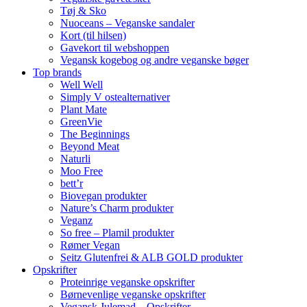
Tøj & Sko
Nuoceans – Veganske sandaler
Kort (til hilsen)
Gavekort til webshoppen
Vegansk kogebog og andre veganske bøger
Top brands
Well Well
Simply V ostealternativer
Plant Mate
GreenVie
The Beginnings
Beyond Meat
Naturli
Moo Free
bett’r
Biovegan produkter
Nature’s Charm produkter
Veganz
So free – Plamil produkter
Rømer Vegan
Seitz Glutenfrei & ALB GOLD produkter
Opskrifter
Proteinrige veganske opskrifter
Børnevenlige veganske opskrifter
Vegansk Julemad – Opskrifter