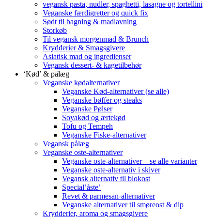
vegansk pasta, nudler, spaghetti, lasagne og tortellini
Veganske færdigretter og quick fix
Sødt til bagning & madlavning
Storkøb
Til vegansk morgenmad & Brunch
Krydderier & Smagsgivere
Asiatisk mad og ingredienser
Vegansk dessert- & kagetilbehør
‘Kød’ & pålæg
Veganske kødalternativer
Veganske Kød-alternativer (se alle)
Veganske bøffer og steaks
Veganske Pølser
Soyakød og ærtekød
Tofu og Tempeh
Veganske Fiske-alternativer
Vegansk pålæg
Veganske oste-alternativer
Veganske oste-alternativer – se alle varianter
Veganske oste-alternativ i skiver
Vegansk alternativ til blokost
Special’åste’
Revet & parmesan-alternativer
Veganske alternativer til smøreost & dip
Krydderier, aroma og smagsgivere