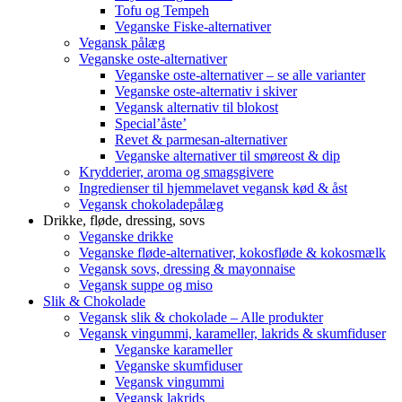
Tofu og Tempeh
Veganske Fiske-alternativer
Vegansk pålæg
Veganske oste-alternativer
Veganske oste-alternativer – se alle varianter
Veganske oste-alternativ i skiver
Vegansk alternativ til blokost
Special’åste’
Revet & parmesan-alternativer
Veganske alternativer til smøreost & dip
Krydderier, aroma og smagsgivere
Ingredienser til hjemmelavet vegansk kød & åst
Vegansk chokoladepålæg
Drikke, fløde, dressing, sovs
Veganske drikke
Veganske fløde-alternativer, kokosfløde & kokosmælk
Vegansk sovs, dressing & mayonnaise
Vegansk suppe og miso
Slik & Chokolade
Vegansk slik & chokolade – Alle produkter
Vegansk vingummi, karameller, lakrids & skumfiduser
Veganske karameller
Veganske skumfiduser
Vegansk vingummi
Vegansk lakrids