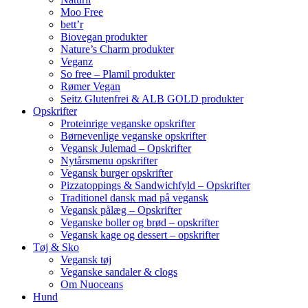
Moo Free
bett’r
Biovegan produkter
Nature’s Charm produkter
Veganz
So free – Plamil produkter
Rømer Vegan
Seitz Glutenfrei & ALB GOLD produkter
Opskrifter
Proteinrige veganske opskrifter
Børnevenlige veganske opskrifter
Vegansk Julemad – Opskrifter
Nytårsmenu opskrifter
Vegansk burger opskrifter
Pizzatoppings & Sandwichfyld – Opskrifter
Traditionel dansk mad på vegansk
Vegansk pålæg – Opskrifter
Veganske boller og brød – opskrifter
Vegansk kage og dessert – opskrifter
Tøj & Sko
Vegansk tøj
Veganske sandaler & clogs
Om Nuoceans
Hund