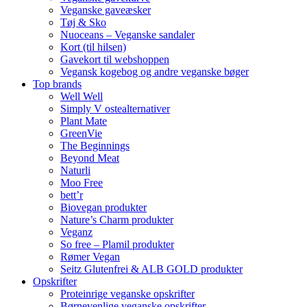
Veganske gaveæsker
Tøj & Sko
Nuoceans – Veganske sandaler
Kort (til hilsen)
Gavekort til webshoppen
Vegansk kogebog og andre veganske bøger
Top brands
Well Well
Simply V ostealternativer
Plant Mate
GreenVie
The Beginnings
Beyond Meat
Naturli
Moo Free
bett’r
Biovegan produkter
Nature’s Charm produkter
Veganz
So free – Plamil produkter
Rømer Vegan
Seitz Glutenfrei & ALB GOLD produkter
Opskrifter
Proteinrige veganske opskrifter
Børnevenlige veganske opskrifter