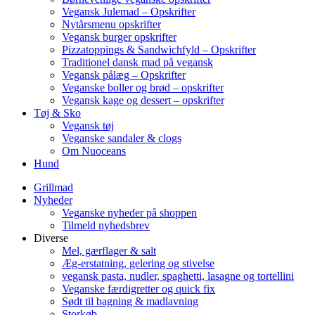
Vegansk Julemad – Opskrifter
Nytårsmenu opskrifter
Vegansk burger opskrifter
Pizzatoppings & Sandwichfyld – Opskrifter
Traditionel dansk mad på vegansk
Vegansk pålæg – Opskrifter
Veganske boller og brød – opskrifter
Vegansk kage og dessert – opskrifter
Tøj & Sko
Vegansk tøj
Veganske sandaler & clogs
Om Nuoceans
Hund
Grillmad
Nyheder
Veganske nyheder på shoppen
Tilmeld nyhedsbrev
Diverse
Mel, gærflager & salt
Æg-erstatning, gelering og stivelse
vegansk pasta, nudler, spaghetti, lasagne og tortellini
Veganske færdigretter og quick fix
Sødt til bagning & madlavning
Storkøb