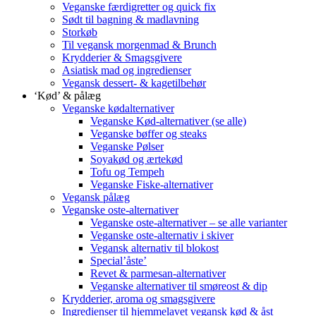
Veganske færdigretter og quick fix
Sødt til bagning & madlavning
Storkøb
Til vegansk morgenmad & Brunch
Krydderier & Smagsgivere
Asiatisk mad og ingredienser
Vegansk dessert- & kagetilbehør
‘Kød’ & pålæg
Veganske kødalternativer
Veganske Kød-alternativer (se alle)
Veganske bøffer og steaks
Veganske Pølser
Soyakød og ærtekød
Tofu og Tempeh
Veganske Fiske-alternativer
Vegansk pålæg
Veganske oste-alternativer
Veganske oste-alternativer – se alle varianter
Veganske oste-alternativ i skiver
Vegansk alternativ til blokost
Special’åste’
Revet & parmesan-alternativer
Veganske alternativer til smøreost & dip
Krydderier, aroma og smagsgivere
Ingredienser til hjemmelavet vegansk kød & åst