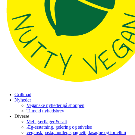
Grillmad
Nyheder
Veganske nyheder på shoppen
Tilmeld nyhedsbrev
Diverse
Mel, gærflager & salt
Æg-erstatning, gelering og stivelse
vegansk pasta, nudler, spaghetti, lasagne og tortellini