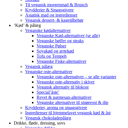
Til vegansk morgenmad & Brunch
Krydderier & Smagsgivere
Asiatisk mad og ingredienser
Vegansk dessert- & kagetilbehør
‘Kød’ & pålæg
Veganske kødalternativer
Veganske Kød-alternativer (se alle)
Veganske bøffer og steaks
Veganske Pølser
Soyakød og ærtekød
Tofu og Tempeh
Veganske Fiske-alternativer
Vegansk pålæg
Veganske oste-alternativer
Veganske oste-alternativer – se alle varianter
Veganske oste-alternativ i skiver
Vegansk alternativ til blokost
Special’åste’
Revet & parmesan-alternativer
Veganske alternativer til smøreost & dip
Krydderier, aroma og smagsgivere
Ingredienser til hjemmelavet vegansk kød & åst
Vegansk chokoladepålæg
Drikke, fløde, dressing, sovs