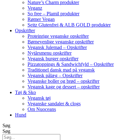
Nature’s Charm produkter
Veganz
So free – Plamil produkter
Rømer Vegan
Seitz Glutenfrei & ALB GOLD produkter
Opskrifter
Proteinrige veganske opskrifter
Børnevenlige veganske opskrifter
Vegansk Julemad – Opskrifter
Nytårsmenu opskrifter
Vegansk burger opskrifter
Pizzatoppings & Sandwichfyld – Opskrifter
Traditionel dansk mad på vegansk
Vegansk pålæg – Opskrifter
Veganske boller og brød – opskrifter
Vegansk kage og dessert – opskrifter
Tøj & Sko
Vegansk tøj
Veganske sandaler & clogs
Om Nuoceans
Hund
Søg
Søg