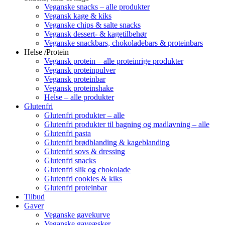
Veganske snacks – alle produkter
Vegansk kage & kiks
Veganske chips & salte snacks
Vegansk dessert- & kagetilbehør
Veganske snackbars, chokoladebars & proteinbars
Helse /Protein
Vegansk protein – alle proteinrige produkter
Vegansk proteinpulver
Vegansk proteinbar
Vegansk proteinshake
Helse – alle produkter
Glutenfri
Glutenfri produkter – alle
Glutenfri produkter til bagning og madlavning – alle
Glutenfri pasta
Glutenfri brødblanding & kageblanding
Glutenfri sovs & dressing
Glutenfri snacks
Glutenfri slik og chokolade
Glutenfri cookies & kiks
Glutenfri proteinbar
Tilbud
Gaver
Veganske gavekurve
Veganske gaveæsker