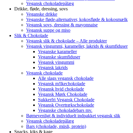
Vegansk chokoladepålæg
Drikke, fløde, dressing, sovs
Veganske drikke
Veganske fløde-alternativer, kokosfløde & kokosmælk
Vegansk sovs, dressing & mayonnaise
Vegansk suppe og miso
Slik & Chokolade
Vegansk slik & chokolade – Alle produkter
Vegansk vingummi, karameller, lakrids & skumfiduser
Veganske karameller
Veganske skumfiduser
Vegansk vingummi
Vegansk lakrids
Vegansk chokolade
Alle slags vegansk chokolade
Vegansk m!lkechokolade
Vegansk hvid chokolade
Vegansk Mørk Chokolade
Sukkerfri Vegansk Chokolade
Vegansk Overtrækschokolade
Veganske chokoladebars mv.
Børnevenligt & individuelt indpakket vegansk slik
Vegansk chokoladepålæg
Bars (chokolade, müsli, protein)
Snacks, kiks & kage