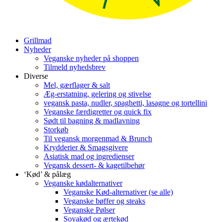
Grillmad
Nyheder
Veganske nyheder på shoppen
Tilmeld nyhedsbrev
Diverse
Mel, gærflager & salt
Æg-erstatning, gelering og stivelse
vegansk pasta, nudler, spaghetti, lasagne og tortellini
Veganske færdigretter og quick fix
Sødt til bagning & madlavning
Storkøb
Til vegansk morgenmad & Brunch
Krydderier & Smagsgivere
Asiatisk mad og ingredienser
Vegansk dessert- & kagetilbehør
‘Kød’ & pålæg
Veganske kødalternativer
Veganske Kød-alternativer (se alle)
Veganske bøffer og steaks
Veganske Pølser
Soyakød og ærtekød