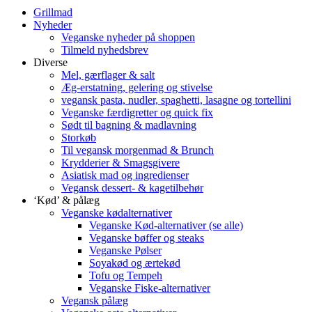
Grillmad
Nyheder
Veganske nyheder på shoppen
Tilmeld nyhedsbrev
Diverse
Mel, gærflager & salt
Æg-erstatning, gelering og stivelse
vegansk pasta, nudler, spaghetti, lasagne og tortellini
Veganske færdigretter og quick fix
Sødt til bagning & madlavning
Storkøb
Til vegansk morgenmad & Brunch
Krydderier & Smagsgivere
Asiatisk mad og ingredienser
Vegansk dessert- & kagetilbehør
‘Kød’ & pålæg
Veganske kødalternativer
Veganske Kød-alternativer (se alle)
Veganske bøffer og steaks
Veganske Pølser
Soyakød og ærtekød
Tofu og Tempeh
Veganske Fiske-alternativer
Vegansk pålæg