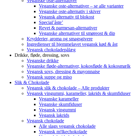
Veganske oste-alternativer
Veganske oste-alternativer – se alle varianter
Veganske oste-alternativ i skiver
Vegansk alternativ til blokost
Special’åste’
Revet & parmesan-alternativer
Veganske alternativer til smøreost & dip
Krydderier, aroma og smagsgivere
Ingredienser til hjemmelavet vegansk kød & åst
Vegansk chokoladepålæg
Drikke, fløde, dressing, sovs
Veganske drikke
Veganske fløde-alternativer, kokosfløde & kokosmælk
Vegansk sovs, dressing & mayonnaise
Vegansk suppe og miso
Slik & Chokolade
Vegansk slik & chokolade – Alle produkter
Vegansk vingummi, karameller, lakrids & skumfiduser
Veganske karameller
Veganske skumfiduser
Vegansk vingummi
Vegansk lakrids
Vegansk chokolade
Alle slags vegansk chokolade
Vegansk m!lkechokolade