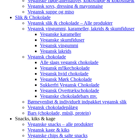
Veganske fløde-alternativer, kokosfløde & kokosmælk
Vegansk sovs, dressing & mayonnaise
Vegansk suppe og miso
Slik & Chokolade
Vegansk slik & chokolade – Alle produkter
Vegansk vingummi, karameller, lakrids & skumfiduser
Veganske karameller
Veganske skumfiduser
Vegansk vingummi
Vegansk lakrids
Vegansk chokolade
Alle slags vegansk chokolade
Vegansk m!lkechokolade
Vegansk hvid chokolade
Vegansk Mørk Chokolade
Sukkerfri Vegansk Chokolade
Vegansk Overtrækschokolade
Veganske chokoladebars mv.
Børnevenligt & individuelt indpakket vegansk slik
Vegansk chokoladepålæg
Bars (chokolade, müsli, protein)
Snacks, kiks & kage
Veganske snacks – alle produkter
Vegansk kage & kiks
Veganske chips & salte snacks