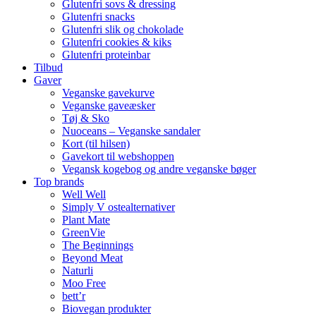
Glutenfri sovs & dressing
Glutenfri snacks
Glutenfri slik og chokolade
Glutenfri cookies & kiks
Glutenfri proteinbar
Tilbud
Gaver
Veganske gavekurve
Veganske gaveæsker
Tøj & Sko
Nuoceans – Veganske sandaler
Kort (til hilsen)
Gavekort til webshoppen
Vegansk kogebog og andre veganske bøger
Top brands
Well Well
Simply V ostealternativer
Plant Mate
GreenVie
The Beginnings
Beyond Meat
Naturli
Moo Free
bett’r
Biovegan produkter