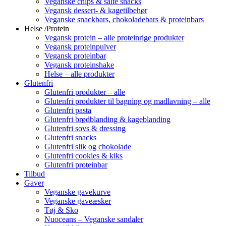
Veganske chips & salte snacks
Vegansk dessert- & kagetilbehør
Veganske snackbars, chokoladebars & proteinbars
Helse /Protein
Vegansk protein – alle proteinrige produkter
Vegansk proteinpulver
Vegansk proteinbar
Vegansk proteinshake
Helse – alle produkter
Glutenfri
Glutenfri produkter – alle
Glutenfri produkter til bagning og madlavning – alle
Glutenfri pasta
Glutenfri brødblanding & kageblanding
Glutenfri sovs & dressing
Glutenfri snacks
Glutenfri slik og chokolade
Glutenfri cookies & kiks
Glutenfri proteinbar
Tilbud
Gaver
Veganske gavekurve
Veganske gaveæsker
Tøj & Sko
Nuoceans – Veganske sandaler