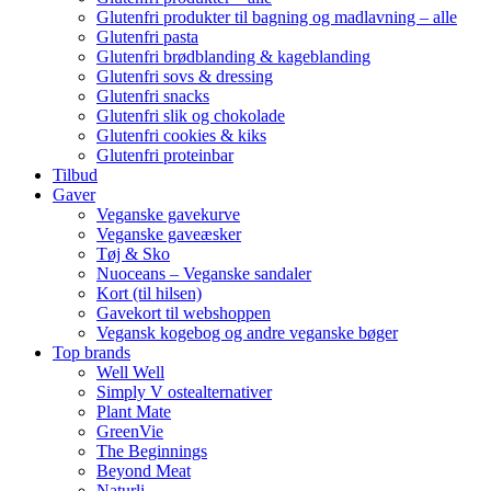
Glutenfri produkter til bagning og madlavning – alle
Glutenfri pasta
Glutenfri brødblanding & kageblanding
Glutenfri sovs & dressing
Glutenfri snacks
Glutenfri slik og chokolade
Glutenfri cookies & kiks
Glutenfri proteinbar
Tilbud
Gaver
Veganske gavekurve
Veganske gaveæsker
Tøj & Sko
Nuoceans – Veganske sandaler
Kort (til hilsen)
Gavekort til webshoppen
Vegansk kogebog og andre veganske bøger
Top brands
Well Well
Simply V ostealternativer
Plant Mate
GreenVie
The Beginnings
Beyond Meat
Naturli