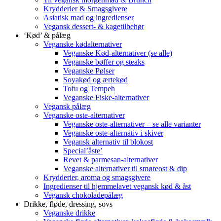
Krydderier & Smagsgivere
Asiatisk mad og ingredienser
Vegansk dessert- & kagetilbehør
‘Kød’ & pålæg
Veganske kødalternativer
Veganske Kød-alternativer (se alle)
Veganske bøffer og steaks
Veganske Pølser
Soyakød og ærtekød
Tofu og Tempeh
Veganske Fiske-alternativer
Vegansk pålæg
Veganske oste-alternativer
Veganske oste-alternativer – se alle varianter
Veganske oste-alternativ i skiver
Vegansk alternativ til blokost
Special’åste’
Revet & parmesan-alternativer
Veganske alternativer til smøreost & dip
Krydderier, aroma og smagsgivere
Ingredienser til hjemmelavet vegansk kød & åst
Vegansk chokoladepålæg
Drikke, fløde, dressing, sovs
Veganske drikke