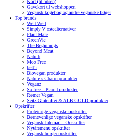
Kort (til hilsen)
Gavekort til webshoppen
Vegansk kogebog og andre veganske bøger
Top brands
Well Well
Simply V ostealternativer
Plant Mate
GreenVie
The Beginnings
Beyond Meat
Naturli
Moo Free
bett’r
Biovegan produkter
Nature’s Charm produkter
Veganz
So free – Plamil produkter
Rømer Vegan
Seitz Glutenfrei & ALB GOLD produkter
Opskrifter
Proteinrige veganske opskrifter
Børnevenlige veganske opskrifter
Vegansk Julemad – Opskrifter
Nytårsmenu opskrifter
Vegansk burger opskrifter