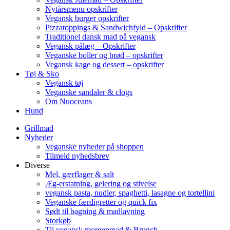
Nytårsmenu opskrifter
Vegansk burger opskrifter
Pizzatoppings & Sandwichfyld – Opskrifter
Traditionel dansk mad på vegansk
Vegansk pålæg – Opskrifter
Veganske boller og brød – opskrifter
Vegansk kage og dessert – opskrifter
Tøj & Sko
Vegansk tøj
Veganske sandaler & clogs
Om Nuoceans
Hund
Grillmad
Nyheder
Veganske nyheder på shoppen
Tilmeld nyhedsbrev
Diverse
Mel, gærflager & salt
Æg-erstatning, gelering og stivelse
vegansk pasta, nudler, spaghetti, lasagne og tortellini
Veganske færdigretter og quick fix
Sødt til bagning & madlavning
Storkøb
Til vegansk morgenmad & Brunch