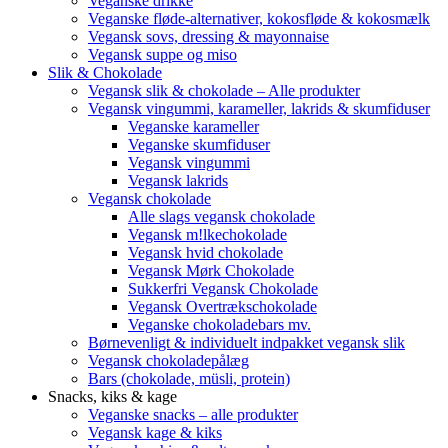
Veganske drikke
Veganske fløde-alternativer, kokosfløde & kokosmælk
Vegansk sovs, dressing & mayonnaise
Vegansk suppe og miso
Slik & Chokolade
Vegansk slik & chokolade – Alle produkter
Vegansk vingummi, karameller, lakrids & skumfiduser
Veganske karameller
Veganske skumfiduser
Vegansk vingummi
Vegansk lakrids
Vegansk chokolade
Alle slags vegansk chokolade
Vegansk m!lkechokolade
Vegansk hvid chokolade
Vegansk Mørk Chokolade
Sukkerfri Vegansk Chokolade
Vegansk Overtrækschokolade
Veganske chokoladebars mv.
Børnevenligt & individuelt indpakket vegansk slik
Vegansk chokoladepålæg
Bars (chokolade, müsli, protein)
Snacks, kiks & kage
Veganske snacks – alle produkter
Vegansk kage & kiks