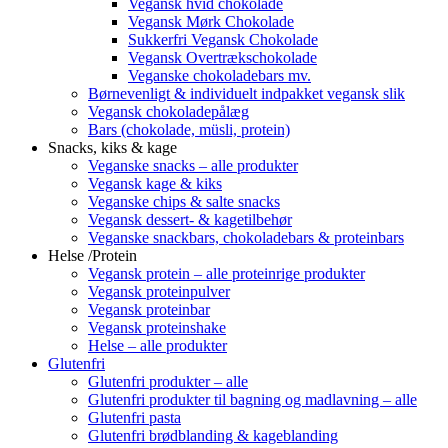
Vegansk hvid chokolade
Vegansk Mørk Chokolade
Sukkerfri Vegansk Chokolade
Vegansk Overtrækschokolade
Veganske chokoladebars mv.
Børnevenligt & individuelt indpakket vegansk slik
Vegansk chokoladepålæg
Bars (chokolade, müsli, protein)
Snacks, kiks & kage
Veganske snacks – alle produkter
Vegansk kage & kiks
Veganske chips & salte snacks
Vegansk dessert- & kagetilbehør
Veganske snackbars, chokoladebars & proteinbars
Helse /Protein
Vegansk protein – alle proteinrige produkter
Vegansk proteinpulver
Vegansk proteinbar
Vegansk proteinshake
Helse – alle produkter
Glutenfri
Glutenfri produkter – alle
Glutenfri produkter til bagning og madlavning – alle
Glutenfri pasta
Glutenfri brødblanding & kageblanding