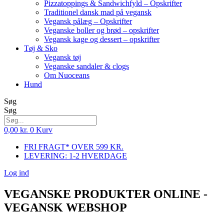
Pizzatoppings & Sandwichfyld – Opskrifter
Traditionel dansk mad på vegansk
Vegansk pålæg – Opskrifter
Veganske boller og brød – opskrifter
Vegansk kage og dessert – opskrifter
Tøj & Sko
Vegansk tøj
Veganske sandaler & clogs
Om Nuoceans
Hund
Søg
Søg
0,00
kr.
0
Kurv
FRI FRAGT* OVER 599 KR.
LEVERING: 1-2 HVERDAGE
Log ind
VEGANSKE PRODUKTER ONLINE -
VEGANSK WEBSHOP