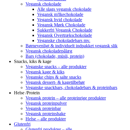
Vegansk chokolade
Alle slags vegansk chokolade
Vegansk m!lkechokolade
Vegansk hvid chokolade
Vegansk Mørk Chokolade
Sukkerfri Vegansk Chokolade
Vegansk Overtrækschokolade
Veganske chokoladebars mv.
Børnevenligt & individuelt indpakket vegansk slik
Vegansk chokoladepålæg
Bars (chokolade, müsli, protein)
Snacks, kiks & kage
Veganske snacks – alle produkter
Vegansk kage & kiks
Veganske chips & salte snacks
Vegansk dessert- & kagetilbehør
Veganske snackbars, chokoladebars & proteinbars
Helse /Protein
Vegansk protein – alle proteinrige produkter
Vegansk proteinpulver
Vegansk proteinbar
Vegansk proteinshake
Helse – alle produkter
Glutenfri
Glutenfri produkter – alle