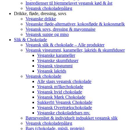
Ingredienser til hjemmelavet vegansk kød & åst
Vegansk chokoladepålæg
Drikke, fløde, dressing, sovs
Veganske drikke
Veganske fløde-alternativer, kokosfløde & kokosmælk
Vegansk sovs, dressing & mayonnaise
Vegansk suppe og miso
Slik & Chokolade
Vegansk slik & chokolade – Alle produkter
Vegansk vingummi, karameller, lakrids & skumfiduser
Veganske karameller
Veganske skumfiduser
Vegansk vingummi
Vegansk lakrids
Vegansk chokolade
Alle slags vegansk chokolade
Vegansk m!lkechokolade
Vegansk hvid chokolade
Vegansk Mørk Chokolade
Sukkerfri Vegansk Chokolade
Vegansk Overtrækschokolade
Veganske chokoladebars mv.
Børnevenligt & individuelt indpakket vegansk slik
Vegansk chokoladepålæg
Bars (chokolade, müsli, protein)