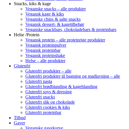
Snacks, kiks & kage
Veganske snacks – alle produkter
Vegansk kage & kiks
Veganske chips & salte snacks
Vegansk dessert- & kagetilbehør
Veganske snackbars, chokoladebars & proteinbars
Helse /Protein
Vegansk protein – alle proteinrige produkter
Vegansk proteinpulver
Vegansk proteinbar
Vegansk proteinshake
Helse – alle produkter
Glutenfri
Glutenfri produkter – alle
Glutenfri produkter til bagning og madlavning – alle
Glutenfri pasta
Glutenfri brødblanding & kageblanding
Glutenfri sovs & dressing
Glutenfri snacks
Glutenfri slik og chokolade
Glutenfri cookies & kiks
Glutenfri proteinbar
Tilbud
Gaver
Veganske gavekurve